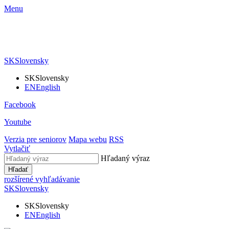
Menu
SK
Slovensky
SK
Slovensky
EN
English
Facebook
Youtube
Verzia pre seniorov
Mapa webu
RSS
Vytlačiť
Hľadaný výraz
Hľadať
rozšírené vyhľadávanie
SK
Slovensky
SK
Slovensky
EN
English