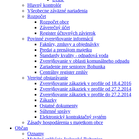
Hlavný kontrolór
Všeobecne záväzné nariadenia
Rozpočet
Rozpočet obce
Záverečný účet
Register účtovných závierok
Povinné zverejňovanie informácií
Faktúry, zmluvy a objednávky
Predaj a prenájom majetku
Štandardy kvality - odpadová voda
Zverejňovanie v oblasti komunálneho odpadu
Zariadenie pre seniorov Bohunka
Centrálny register zmlúv
Verejné obstarávanie
Zverejňovanie zákaziek v profile od 18.4.2016
Zverejňovanie zákaziek v profile od 27.2.2014
Zverejňovanie zákaziek v profile do 27.2.2014
Zákazky
Ostatné dokumenty
Súhrnné správy
Elektronický kontraktačný systém
Zásady hospodárenia s majetkom obce
Občan
Oznamy