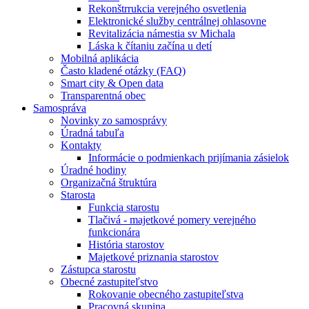
Rekonštrrukcia verejného osvetlenia
Elektronické služby centrálnej ohlasovne
Revitalizácia námestia sv Michala
Láska k čítaniu začína u detí
Mobilná aplikácia
Často kladené otázky (FAQ)
Smart city & Open data
Transparentná obec
Samospráva
Novinky zo samosprávy
Úradná tabuľa
Kontakty
Informácie o podmienkach prijímania zásielok
Úradné hodiny
Organizačná štruktúra
Starosta
Funkcia starostu
Tlačivá - majetkové pomery verejného
funkcionára
História starostov
Majetkové priznania starostov
Zástupca starostu
Obecné zastupiteľstvo
Rokovanie obecného zastupiteľstva
Pracovná skupina