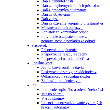
Daň z nehnuteľnosti
Daň z nevýherných hracích prístrojov
Daň z predajných automatov
Daň za ubytovanie
Daň za psa
Daň za užívanie verejného priestranstva
Miestny poplatok za rozvoj
Poplatok za komunálny odpad
Potvrdenie o zaplatení dane z
nehnuteľnosti a poplatku za odpad
Príspevok
Príspevok na oplotenie
Príspevok na fasády a strechy
Príspevok pri narodení dieťaťa
Sociálne veci
Jednorázová sociálna dávka
Poskytovanie stravy pre dôchodcov
Odkázanosť na sociálnu službu
Žiadosť o pridelenie bytu
Iné
Pridelenie súpisného a orientačného čísla
Miesto na trhu
Výrub stromov
Licencia na prevádzkovanie výherných
hracích automatov