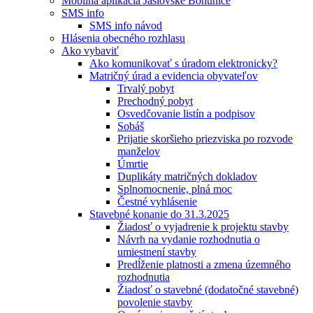
Mobilná aplikácia Jaslovské Bohunice
SMS info
SMS info návod
Hlásenia obecného rozhlasu
Ako vybaviť
Ako komunikovať s úradom elektronicky?
Matričný úrad a evidencia obyvateľov
Trvalý pobyt
Prechodný pobyt
Osvedčovanie listín a podpisov
Sobáš
Prijatie skoršieho priezviska po rozvode
manželov
Úmrtie
Duplikáty matričných dokladov
Splnomocnenie, plná moc
Čestné vyhlásenie
Stavebné konanie do 31.3.2025
Žiadosť o vyjadrenie k projektu stavby
Návrh na vydanie rozhodnutia o
umiestnení stavby
Predĺženie platnosti a zmena územného
rozhodnutia
Žiadosť o stavebné (dodatočné stavebné)
povolenie stavby