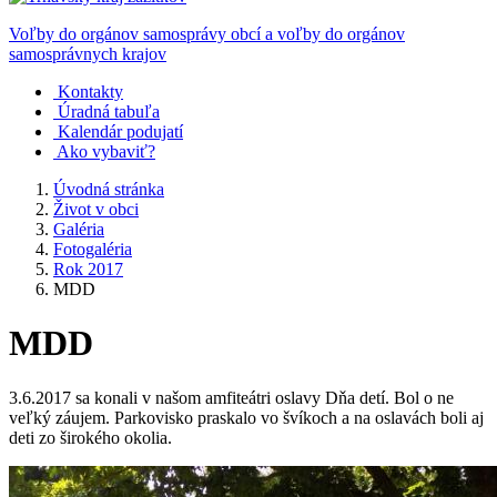
Voľby do orgánov samosprávy obcí a voľby do orgánov
samosprávnych krajov
Kontakty
Úradná tabuľa
Kalendár podujatí
Ako vybaviť?
Úvodná stránka
Život v obci
Galéria
Fotogaléria
Rok 2017
MDD
MDD
3.6.2017 sa konali v našom amfiteátri oslavy Dňa detí. Bol o ne
veľký záujem. Parkovisko praskalo vo švíkoch a na oslavách boli aj
deti zo širokého okolia.