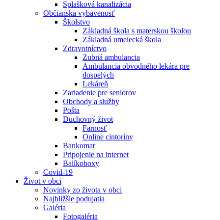
Splašková kanalizácia
Občianska vybavenosť
Školstvo
Základná škola s materskou školou
Základná umelecká škola
Zdravotníctvo
Zubná ambulancia
Ambulancia obvodného lekára pre
dospelých
Lekáreň
Zariadenie pre seniorov
Obchody a služby
Pošta
Duchovný život
Farnosť
Online cintoríny
Bankomat
Pripojenie na internet
Balíkoboxy
Covid-19
Život v obci
Novinky zo života v obci
Najbližšie podujatia
Galéria
Fotogaléria