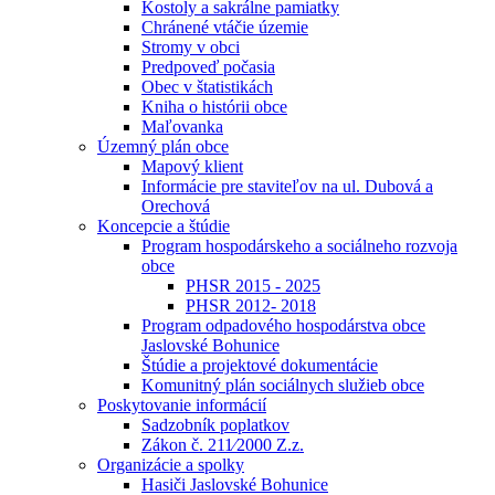
Kostoly a sakrálne pamiatky
Chránené vtáčie územie
Stromy v obci
Predpoveď počasia
Obec v štatistikách
Kniha o histórii obce
Maľovanka
Územný plán obce
Mapový klient
Informácie pre staviteľov na ul. Dubová a
Orechová
Koncepcie a štúdie
Program hospodárskeho a sociálneho rozvoja
obce
PHSR 2015 - 2025
PHSR 2012- 2018
Program odpadového hospodárstva obce
Jaslovské Bohunice
Štúdie a projektové dokumentácie
Komunitný plán sociálnych služieb obce
Poskytovanie informácií
Sadzobník poplatkov
Zákon č. 211⁄2000 Z.z.
Organizácie a spolky
Hasiči Jaslovské Bohunice