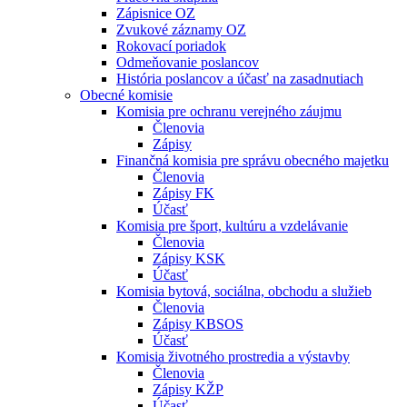
Zápisnice OZ
Zvukové záznamy OZ
Rokovací poriadok
Odmeňovanie poslancov
História poslancov a účasť na zasadnutiach
Obecné komisie
Komisia pre ochranu verejného záujmu
Členovia
Zápisy
Finančná komisia pre správu obecného majetku
Členovia
Zápisy FK
Účasť
Komisia pre šport, kultúru a vzdelávanie
Členovia
Zápisy KSK
Účasť
Komisia bytová, sociálna, obchodu a služieb
Členovia
Zápisy KBSOS
Účasť
Komisia životného prostredia a výstavby
Členovia
Zápisy KŽP
Účasť