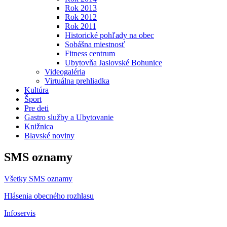
Rok 2013
Rok 2012
Rok 2011
Historické pohľady na obec
Sobášna miestnosť
Fitness centrum
Ubytovňa Jaslovské Bohunice
Videogaléria
Virtuálna prehliadka
Kultúra
Šport
Pre deti
Gastro služby a Ubytovanie
Knižnica
Blavské noviny
SMS oznamy
Všetky SMS oznamy
Hlásenia obecného rozhlasu
Infoservis