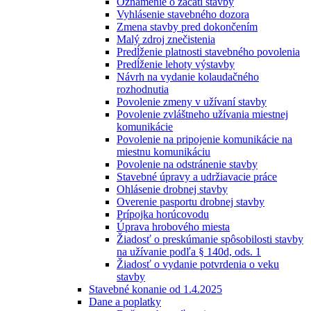
Oznámenie o začatí stavby
Vyhlásenie stavebného dozora
Zmena stavby pred dokončením
Malý zdroj znečistenia
Predĺženie platnosti stavebného povolenia
Predĺženie lehoty výstavby
Návrh na vydanie kolaudačného
rozhodnutia
Povolenie zmeny v užívaní stavby
Povolenie zvláštneho užívania miestnej
komunikácie
Povolenie na pripojenie komunikácie na
miestnu komunikáciu
Povolenie na odstránenie stavby
Stavebné úpravy a udržiavacie práce
Ohlásenie drobnej stavby
Overenie pasportu drobnej stavby
Prípojka horúcovodu
Úprava hrobového miesta
Žiadosť o preskúmanie spôsobilosti stavby
na užívanie podľa § 140d, ods. 1
Žiadosť o vydanie potvrdenia o veku
stavby
Stavebné konanie od 1.4.2025
Dane a poplatky