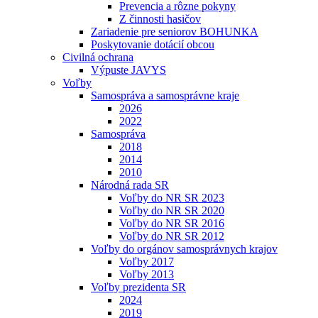
Prevencia a rôzne pokyny
Z činnosti hasičov
Zariadenie pre seniorov BOHUNKA
Poskytovanie dotácií obcou
Civilná ochrana
Výpuste JAVYS
Voľby
Samospráva a samosprávne kraje
2026
2022
Samospráva
2018
2014
2010
Národná rada SR
Voľby do NR SR 2023
Voľby do NR SR 2020
Voľby do NR SR 2016
Voľby do NR SR 2012
Voľby do orgánov samosprávnych krajov
Voľby 2017
Voľby 2013
Voľby prezidenta SR
2024
2019