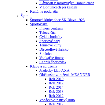
Slávnosti v Jaslovských Bohuniciach
V Bohunicách pri kaštieli
Kultúrne podujatia
Šport
Športové kluby obce ŠK Blava 1928
Športoviská
Fitness centrum
Telocvičňa
Cyklochodníky
Športové haly
Tenisové kurty
Discgolfové ihrisko
Strelnica
Vonkajšie fitness
Cenník športovísk
Kluby a združenia
Jazdecký klub AXA
Občianske združenie MEANDER
Rok 2019
Rok 2017
Rok 2014
Rok 2013
Rok 2012
Vodácko-turistický klub
Rok 2017