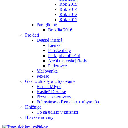
Rok 2015
Rok 2014
Rok 2013
Rok 2012
Paragliding
Brazília 2016
Pre deti
Detské ihriská
Lienka
Panské diely
Park pri amfiteátri
Areál materskej školy
Paderovce
Maľovanka
Pexeso
Gastro služby a Ubytovanie
Bar na Mlyne
Kaštieľ Dezasse
Pizza u sekerovcov
Pohostinstvo Remenár + ubytovňa
Knižnica
Čo sa udialo v knižnici
Blavské noviny