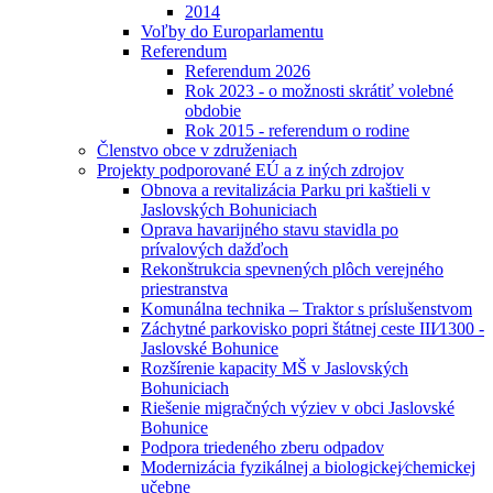
2014
Voľby do Europarlamentu
Referendum
Referendum 2026
Rok 2023 - o možnosti skrátiť volebné
obdobie
Rok 2015 - referendum o rodine
Členstvo obce v združeniach
Projekty podporované EÚ a z iných zdrojov
Obnova a revitalizácia Parku pri kaštieli v
Jaslovských Bohuniciach
Oprava havarijného stavu stavidla po
prívalových dažďoch
Rekonštrukcia spevnených plôch verejného
priestranstva
Komunálna technika – Traktor s príslušenstvom
Záchytné parkovisko popri štátnej ceste III⁄1300 -
Jaslovské Bohunice
Rozšírenie kapacity MŠ v Jaslovských
Bohuniciach
Riešenie migračných výziev v obci Jaslovské
Bohunice
Podpora triedeného zberu odpadov
Modernizácia fyzikálnej a biologickej⁄chemickej
učebne