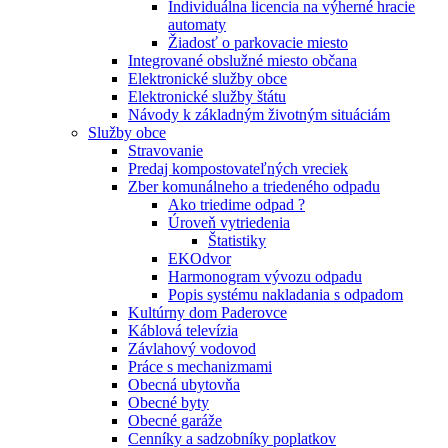
Individuálna licencia na výherné hracie
automaty
Žiadosť o parkovacie miesto
Integrované obslužné miesto občana
Elektronické služby obce
Elektronické služby štátu
Návody k základným životným situáciám
Služby obce
Stravovanie
Predaj kompostovateľných vreciek
Zber komunálneho a triedeného odpadu
Ako triedime odpad ?
Úroveň vytriedenia
Štatistiky
EKOdvor
Harmonogram vývozu odpadu
Popis systému nakladania s odpadom
Kultúrny dom Paderovce
Káblová televízia
Závlahový vodovod
Práce s mechanizmami
Obecná ubytovňa
Obecné byty
Obecné garáže
Cenníky a sadzobníky poplatkov