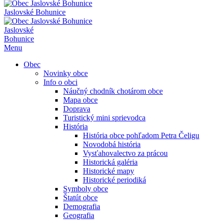
Jaslovské Bohunice
Jaslovské
Bohunice
Menu
Obec
Novinky obce
Info o obci
Náučný chodník chotárom obce
Mapa obce
Doprava
Turistický mini sprievodca
História
História obce pohľadom Petra Čeligu
Novodobá história
Vysťahovalectvo za prácou
Historická galéria
Historické mapy
Historické periodiká
Symboly obce
Štatút obce
Demografia
Geografia