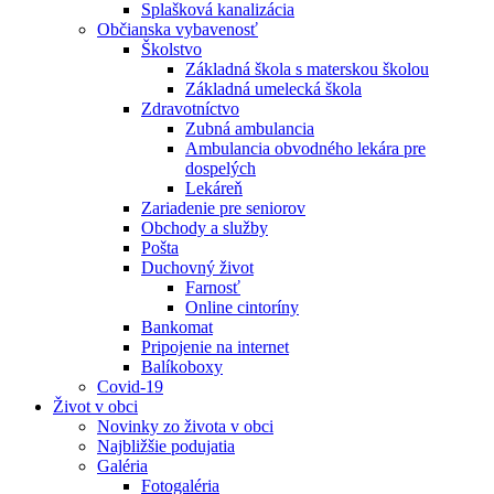
Splašková kanalizácia
Občianska vybavenosť
Školstvo
Základná škola s materskou školou
Základná umelecká škola
Zdravotníctvo
Zubná ambulancia
Ambulancia obvodného lekára pre
dospelých
Lekáreň
Zariadenie pre seniorov
Obchody a služby
Pošta
Duchovný život
Farnosť
Online cintoríny
Bankomat
Pripojenie na internet
Balíkoboxy
Covid-19
Život v obci
Novinky zo života v obci
Najbližšie podujatia
Galéria
Fotogaléria