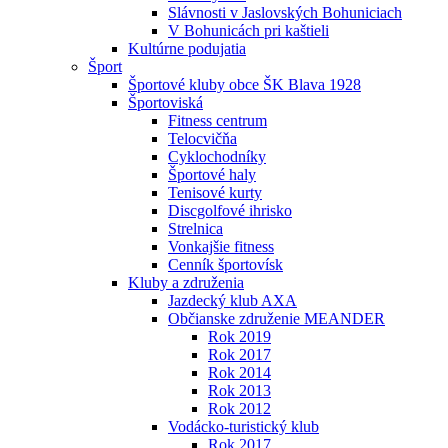
Slávnosti v Jaslovských Bohuniciach
V Bohunicách pri kaštieli
Kultúrne podujatia
Šport
Športové kluby obce ŠK Blava 1928
Športoviská
Fitness centrum
Telocvičňa
Cyklochodníky
Športové haly
Tenisové kurty
Discgolfové ihrisko
Strelnica
Vonkajšie fitness
Cenník športovísk
Kluby a združenia
Jazdecký klub AXA
Občianske združenie MEANDER
Rok 2019
Rok 2017
Rok 2014
Rok 2013
Rok 2012
Vodácko-turistický klub
Rok 2017