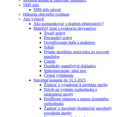
Mobilná aplikácia Jaslovské Bohunice
SMS info
SMS info návod
Hlásenia obecného rozhlasu
Ako vybaviť
Ako komunikovať s úradom elektronicky?
Matričný úrad a evidencia obyvateľov
Trvalý pobyt
Prechodný pobyt
Osvedčovanie listín a podpisov
Sobáš
Prijatie skoršieho priezviska po rozvode
manželov
Úmrtie
Duplikáty matričných dokladov
Splnomocnenie, plná moc
Čestné vyhlásenie
Stavebné konanie do 31.3.2025
Žiadosť o vyjadrenie k projektu stavby
Návrh na vydanie rozhodnutia o
umiestnení stavby
Predĺženie platnosti a zmena územného
rozhodnutia
Žiadosť o stavebné (dodatočné stavebné)
povolenie stavby