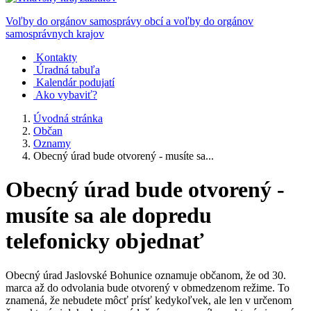
Voľby do orgánov samosprávy obcí a voľby do orgánov
samosprávnych krajov
Kontakty
Úradná tabuľa
Kalendár podujatí
Ako vybaviť?
Úvodná stránka
Občan
Oznamy
Obecný úrad bude otvorený - musíte sa...
Obecný úrad bude otvorený -
musíte sa ale dopredu
telefonicky objednať
Obecný úrad Jaslovské Bohunice oznamuje občanom, že od 30.
marca až do odvolania bude otvorený v obmedzenom režime. To
znamená, že nebudete môcť prísť kedykoľvek, ale len v určenom