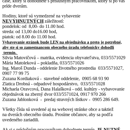
čase, ktorý si dohodnete s príslušným pracovníkom, ktorý si po vás
príde dverám.
Hodiny, ktoré sú vymedzené na vybavenie
NEVYHNUTNÝCH
záležitostí:
pondelok: od 8,00- do 11.00 hod.
streda: od 13,00 do16.00 hod,
piatok: od 8.00 do 11.00 hod.
Vybavovanie stránok bude LEN na objednávku a preto je potrebné,
aby ste si so zamestnancom obecného úradu telefonicky dohodli
termín.
Silvia Matovičová – matrika, evidencia obyvateľstva, 033/5571029
Mária Matoleková – pokladňa, 033/5571026
Ing. Maroš Dunda - oddelenie životného prostredia 033/5571027,
0907 77 99 75
Zuzana Kordiaková - stavebné oddelenie, 0905 68 93 90
Zlatica Drobná - odpadové hospodárstvo, 033/5571028
Michaela Oravcová, Dana Halašková - odd. kultúry - vybavovanie
objednávok na zberný dvor 033/5571024, 0917 970 266
Zuzana Jablonková - predaj stravných lístkov - 0905 286 649.
Všetky čísla sú uvedené aj na webovej stránke obce a taktiež
na dverách obecného úradu. Prosíme občanov, aby sa podľa
uvedeného zariadili.
Ak si s príslušným pracovníkom dohodnete termín,
JE NUTNÉ,