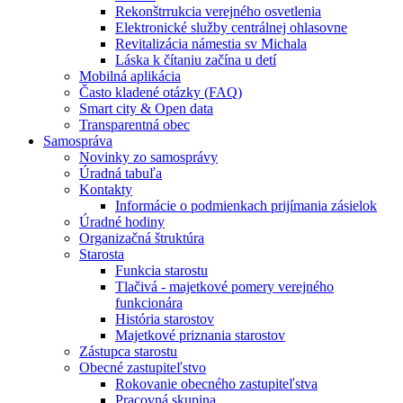
Rekonštrrukcia verejného osvetlenia
Elektronické služby centrálnej ohlasovne
Revitalizácia námestia sv Michala
Láska k čítaniu začína u detí
Mobilná aplikácia
Často kladené otázky (FAQ)
Smart city & Open data
Transparentná obec
Samospráva
Novinky zo samosprávy
Úradná tabuľa
Kontakty
Informácie o podmienkach prijímania zásielok
Úradné hodiny
Organizačná štruktúra
Starosta
Funkcia starostu
Tlačivá - majetkové pomery verejného
funkcionára
História starostov
Majetkové priznania starostov
Zástupca starostu
Obecné zastupiteľstvo
Rokovanie obecného zastupiteľstva
Pracovná skupina