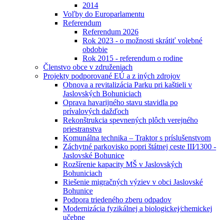
2014
Voľby do Europarlamentu
Referendum
Referendum 2026
Rok 2023 - o možnosti skrátiť volebné
obdobie
Rok 2015 - referendum o rodine
Členstvo obce v združeniach
Projekty podporované EÚ a z iných zdrojov
Obnova a revitalizácia Parku pri kaštieli v
Jaslovských Bohuniciach
Oprava havarijného stavu stavidla po
prívalových dažďoch
Rekonštrukcia spevnených plôch verejného
priestranstva
Komunálna technika – Traktor s príslušenstvom
Záchytné parkovisko popri štátnej ceste III⁄1300 -
Jaslovské Bohunice
Rozšírenie kapacity MŠ v Jaslovských
Bohuniciach
Riešenie migračných výziev v obci Jaslovské
Bohunice
Podpora triedeného zberu odpadov
Modernizácia fyzikálnej a biologickej⁄chemickej
učebne