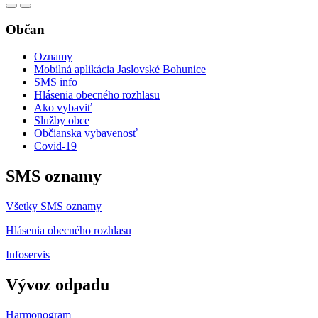
Občan
Oznamy
Mobilná aplikácia Jaslovské Bohunice
SMS info
Hlásenia obecného rozhlasu
Ako vybaviť
Služby obce
Občianska vybavenosť
Covid-19
SMS oznamy
Všetky SMS oznamy
Hlásenia obecného rozhlasu
Infoservis
Vývoz odpadu
Harmonogram