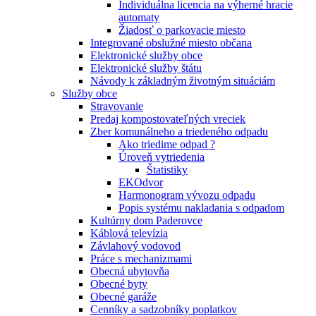
Individuálna licencia na výherné hracie
automaty
Žiadosť o parkovacie miesto
Integrované obslužné miesto občana
Elektronické služby obce
Elektronické služby štátu
Návody k základným životným situáciám
Služby obce
Stravovanie
Predaj kompostovateľných vreciek
Zber komunálneho a triedeného odpadu
Ako triedime odpad ?
Úroveň vytriedenia
Štatistiky
EKOdvor
Harmonogram vývozu odpadu
Popis systému nakladania s odpadom
Kultúrny dom Paderovce
Káblová televízia
Závlahový vodovod
Práce s mechanizmami
Obecná ubytovňa
Obecné byty
Obecné garáže
Cenníky a sadzobníky poplatkov