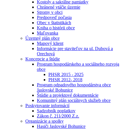
Kostoly a sakrálne pamiatky
Chránené vtáčie územie
Stromy v obci
Predpoveď počasia
Obec v štatistikách
Kniha o histórii obce
Maľovanka
Územný plán obce
Mapový klient
Informácie pre staviteľov na ul. Dubová a
Orechová
Koncepcie a štúdie
Program hospodárskeho a sociálneho rozvoja
obce
PHSR 2015 - 2025
PHSR 2012- 2018
Program odpadového hospodárstva obce
Jaslovské Bohunice
Štúdie a projektové dokumentácie
Komunitný plán sociálnych služieb obce
Poskytovanie informácií
Sadzobník poplatkov
Zákon č. 211⁄2000 Z.z.
Organizácie a spolky
Hasiči Jaslovské Bohunice