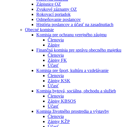
Zápisnice OZ
Zvukové záznamy OZ
Rokovací poriadok
Odmeňovanie poslancov
História poslancov a účasť na zasadnutiach
Obecné komisie
Komisia pre ochranu verejného záujmu
Členovia
Zápisy
Finančná komisia pre správu obecného majetku
Členovia
Zápisy FK
Účasť
Komisia pre šport, kultúru a vzdelávanie
Členovia
Zápisy KSK
Účasť
Komisia bytová, sociálna, obchodu a služieb
Členovia
Zápisy KBSOS
Účasť
Komisia životného prostredia a výstavby
Členovia
Zápisy KŽP
Účasť