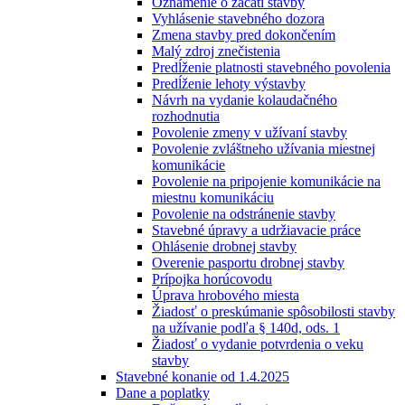
Oznámenie o začatí stavby
Vyhlásenie stavebného dozora
Zmena stavby pred dokončením
Malý zdroj znečistenia
Predĺženie platnosti stavebného povolenia
Predĺženie lehoty výstavby
Návrh na vydanie kolaudačného
rozhodnutia
Povolenie zmeny v užívaní stavby
Povolenie zvláštneho užívania miestnej
komunikácie
Povolenie na pripojenie komunikácie na
miestnu komunikáciu
Povolenie na odstránenie stavby
Stavebné úpravy a udržiavacie práce
Ohlásenie drobnej stavby
Overenie pasportu drobnej stavby
Prípojka horúcovodu
Úprava hrobového miesta
Žiadosť o preskúmanie spôsobilosti stavby
na užívanie podľa § 140d, ods. 1
Žiadosť o vydanie potvrdenia o veku
stavby
Stavebné konanie od 1.4.2025
Dane a poplatky