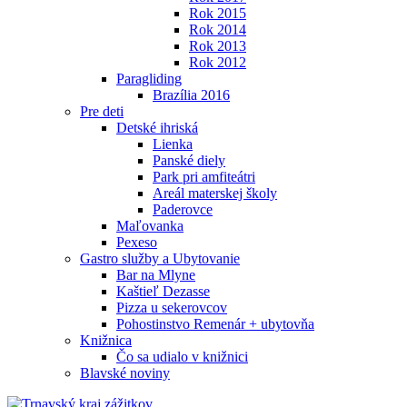
Rok 2015
Rok 2014
Rok 2013
Rok 2012
Paragliding
Brazília 2016
Pre deti
Detské ihriská
Lienka
Panské diely
Park pri amfiteátri
Areál materskej školy
Paderovce
Maľovanka
Pexeso
Gastro služby a Ubytovanie
Bar na Mlyne
Kaštieľ Dezasse
Pizza u sekerovcov
Pohostinstvo Remenár + ubytovňa
Knižnica
Čo sa udialo v knižnici
Blavské noviny