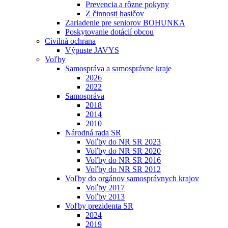
Prevencia a rôzne pokyny
Z činnosti hasičov
Zariadenie pre seniorov BOHUNKA
Poskytovanie dotácií obcou
Civilná ochrana
Výpuste JAVYS
Voľby
Samospráva a samosprávne kraje
2026
2022
Samospráva
2018
2014
2010
Národná rada SR
Voľby do NR SR 2023
Voľby do NR SR 2020
Voľby do NR SR 2016
Voľby do NR SR 2012
Voľby do orgánov samosprávnych krajov
Voľby 2017
Voľby 2013
Voľby prezidenta SR
2024
2019