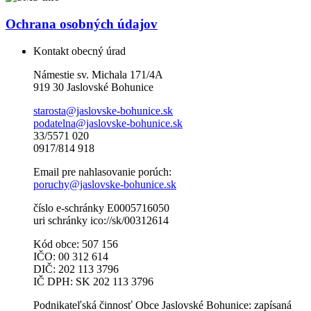
Ochrana osobných údajov
Kontakt obecný úrad
Námestie sv. Michala 171/4A
919 30 Jaslovské Bohunice
starosta@jaslovske-bohunice.sk
podatelna@jaslovske-bohunice.sk
33/5571 020
0917/814 918
Email pre nahlasovanie porúch:
poruchy@jaslovske-bohunice.sk
číslo e-schránky E0005716050
uri schránky ico://sk/00312614
Kód obce: 507 156
IČO: 00 312 614
DIČ: 202 113 3796
IČ DPH: SK 202 113 3796
Podnikateľská činnosť Obce Jaslovské Bohunice: zapísaná