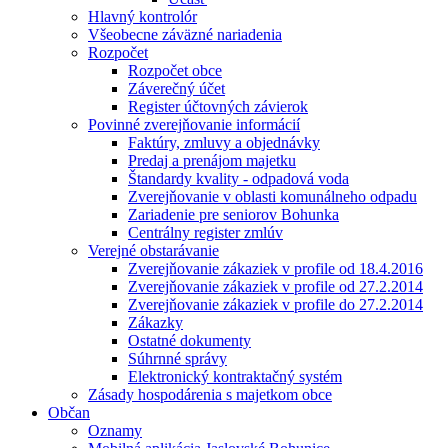
Hlavný kontrolór
Všeobecne záväzné nariadenia
Rozpočet
Rozpočet obce
Záverečný účet
Register účtovných závierok
Povinné zverejňovanie informácií
Faktúry, zmluvy a objednávky
Predaj a prenájom majetku
Štandardy kvality - odpadová voda
Zverejňovanie v oblasti komunálneho odpadu
Zariadenie pre seniorov Bohunka
Centrálny register zmlúv
Verejné obstarávanie
Zverejňovanie zákaziek v profile od 18.4.2016
Zverejňovanie zákaziek v profile od 27.2.2014
Zverejňovanie zákaziek v profile do 27.2.2014
Zákazky
Ostatné dokumenty
Súhrnné správy
Elektronický kontraktačný systém
Zásady hospodárenia s majetkom obce
Občan
Oznamy