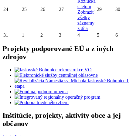
Rozlúčka
s letom
24
25
26
27
29
30
Zobraziť
všetky
záznamy
z dňa
31
1
2
3
4
5
6
Projekty podporované EÚ a z iných
zdrojov
Inštitúcie, projekty, aktivity obce a jej
občanov