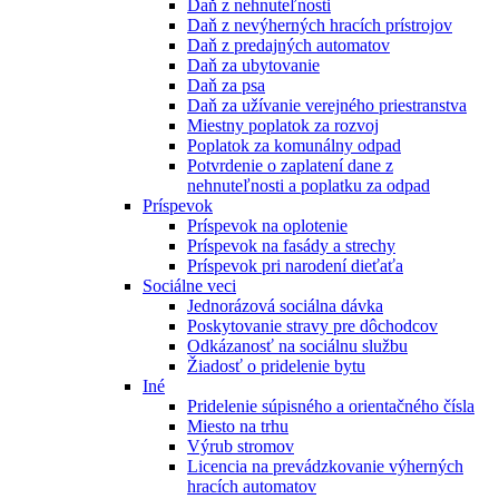
Daň z nehnuteľnosti
Daň z nevýherných hracích prístrojov
Daň z predajných automatov
Daň za ubytovanie
Daň za psa
Daň za užívanie verejného priestranstva
Miestny poplatok za rozvoj
Poplatok za komunálny odpad
Potvrdenie o zaplatení dane z
nehnuteľnosti a poplatku za odpad
Príspevok
Príspevok na oplotenie
Príspevok na fasády a strechy
Príspevok pri narodení dieťaťa
Sociálne veci
Jednorázová sociálna dávka
Poskytovanie stravy pre dôchodcov
Odkázanosť na sociálnu službu
Žiadosť o pridelenie bytu
Iné
Pridelenie súpisného a orientačného čísla
Miesto na trhu
Výrub stromov
Licencia na prevádzkovanie výherných
hracích automatov