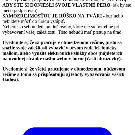
ABY STE SI DONIESLI SVOJE VLASTNÉ PERO
(ak by ste
niečo podpisovali).
SAMOZREJMOSŤOU JE RÚŠKO NA TVÁRI
- bez neho
nebudete môcť do úradu vstúpiť.
Neberte so sebou deti, ani iné osoby, ktoré nie sú potrebné pri
vybavovaní vašej záležitosti. Tieto nebudú mať prístup na úrad.
Uvedomte si, že sa pracuje v obmedzenom režime, preto sa
snažte svoje záležitosti vybaviť v prvom rade telefonicky,
mailom, alebo využite elektronické služby obce (nájdete ich
na úvodnej stránke nášho webu v hornej časti obrazovky).
Uvedomte si, že všetci pracujeme v obmedzenom, núdzovom
režime a tomu sa prispôsobujú aj lehoty vybavovania vašich
žiadostí.