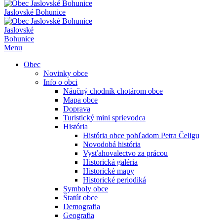
Jaslovské Bohunice
Jaslovské
Bohunice
Menu
Obec
Novinky obce
Info o obci
Náučný chodník chotárom obce
Mapa obce
Doprava
Turistický mini sprievodca
História
História obce pohľadom Petra Čeligu
Novodobá história
Vysťahovalectvo za prácou
Historická galéria
Historické mapy
Historické periodiká
Symboly obce
Štatút obce
Demografia
Geografia