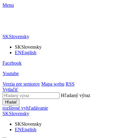
Menu
SK
Slovensky
SK
Slovensky
EN
English
Facebook
Youtube
Verzia pre seniorov
Mapa webu
RSS
Vytlačiť
Hľadaný výraz
Hľadať
rozšírené vyhľadávanie
SK
Slovensky
SK
Slovensky
EN
English