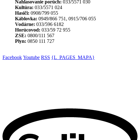
Nahlasovanie porúch:
033/5571 030
Kultúra:
033/5571 024
Hasiči:
0908/799 055
Káblovka:
0949/866 751, 0915/706 055
Vodárne:
033/596 6182
Horúcovod:
033/59 72 955
ZSE:
0800/111 567
Plyn:
0850 111 727
Facebook
Youtube
RSS
{L_PAGES_MAPA}