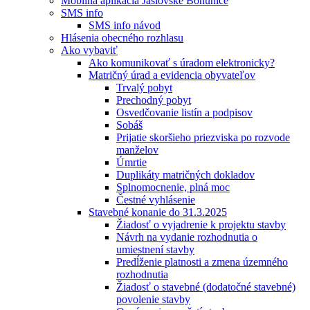
Mobilná aplikácia Jaslovské Bohunice
SMS info
SMS info návod
Hlásenia obecného rozhlasu
Ako vybaviť
Ako komunikovať s úradom elektronicky?
Matričný úrad a evidencia obyvateľov
Trvalý pobyt
Prechodný pobyt
Osvedčovanie listín a podpisov
Sobáš
Prijatie skoršieho priezviska po rozvode
manželov
Úmrtie
Duplikáty matričných dokladov
Splnomocnenie, plná moc
Čestné vyhlásenie
Stavebné konanie do 31.3.2025
Žiadosť o vyjadrenie k projektu stavby
Návrh na vydanie rozhodnutia o
umiestnení stavby
Predĺženie platnosti a zmena územného
rozhodnutia
Žiadosť o stavebné (dodatočné stavebné)
povolenie stavby