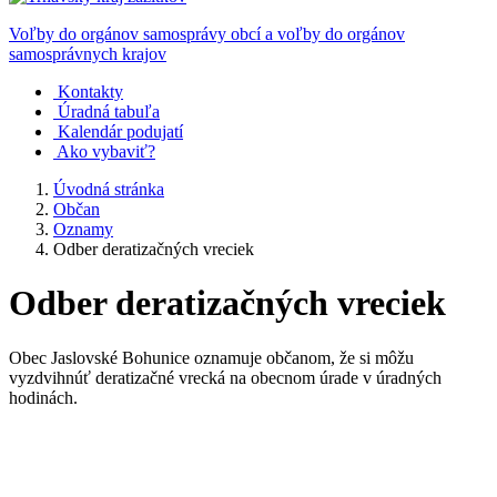
Voľby do orgánov samosprávy obcí a voľby do orgánov
samosprávnych krajov
Kontakty
Úradná tabuľa
Kalendár podujatí
Ako vybaviť?
Úvodná stránka
Občan
Oznamy
Odber deratizačných vreciek
Odber deratizačných vreciek
Obec Jaslovské Bohunice oznamuje občanom, že si môžu
vyzdvihnúť deratizačné vrecká na obecnom úrade v úradných
hodinách.