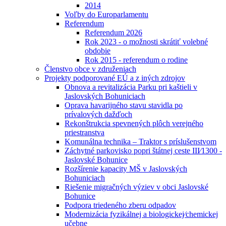
2014
Voľby do Europarlamentu
Referendum
Referendum 2026
Rok 2023 - o možnosti skrátiť volebné
obdobie
Rok 2015 - referendum o rodine
Členstvo obce v združeniach
Projekty podporované EÚ a z iných zdrojov
Obnova a revitalizácia Parku pri kaštieli v
Jaslovských Bohuniciach
Oprava havarijného stavu stavidla po
prívalových dažďoch
Rekonštrukcia spevnených plôch verejného
priestranstva
Komunálna technika – Traktor s príslušenstvom
Záchytné parkovisko popri štátnej ceste III⁄1300 -
Jaslovské Bohunice
Rozšírenie kapacity MŠ v Jaslovských
Bohuniciach
Riešenie migračných výziev v obci Jaslovské
Bohunice
Podpora triedeného zberu odpadov
Modernizácia fyzikálnej a biologickej⁄chemickej
učebne