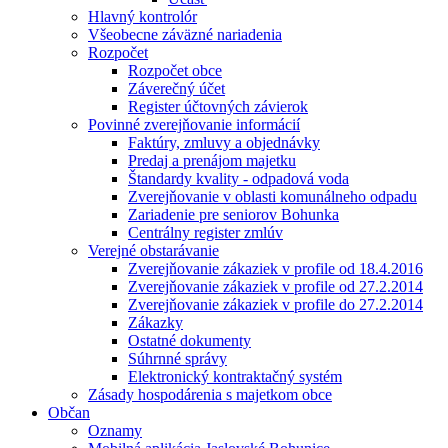
Hlavný kontrolór
Všeobecne záväzné nariadenia
Rozpočet
Rozpočet obce
Záverečný účet
Register účtovných závierok
Povinné zverejňovanie informácií
Faktúry, zmluvy a objednávky
Predaj a prenájom majetku
Štandardy kvality - odpadová voda
Zverejňovanie v oblasti komunálneho odpadu
Zariadenie pre seniorov Bohunka
Centrálny register zmlúv
Verejné obstarávanie
Zverejňovanie zákaziek v profile od 18.4.2016
Zverejňovanie zákaziek v profile od 27.2.2014
Zverejňovanie zákaziek v profile do 27.2.2014
Zákazky
Ostatné dokumenty
Súhrnné správy
Elektronický kontraktačný systém
Zásady hospodárenia s majetkom obce
Občan
Oznamy