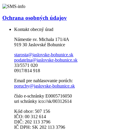
Ochrana osobných údajov
Kontakt obecný úrad
Námestie sv. Michala 171/4A
919 30 Jaslovské Bohunice
starosta@jaslovske-bohunice.sk
podatelna@jaslovske-bohunice.sk
33/5571 020
0917/814 918
Email pre nahlasovanie porúch:
poruchy@jaslovske-bohunice.sk
číslo e-schránky E0005716050
uri schránky ico://sk/00312614
Kód obce: 507 156
IČO: 00 312 614
DIČ: 202 113 3796
IČ DPH: SK 202 113 3796