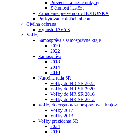
Prevencia a rôzne pokyny
Z činnosti hasičov
Zariadenie pre seniorov BOHUNKA
Poskytovanie dotácií obcou
Civilná ochrana
Výpuste JAVYS
Voľby
Samospráva a samosprávne kraje
2026
2022
Samospráva
2018
2014
2010
Národná rada SR
Voľby do NR SR 2023
Voľby do NR SR 2020
Voľby do NR SR 2016
Voľby do NR SR 2012
Voľby do orgánov samosprávnych krajov
Voľby 2017
Voľby 2013
Voľby prezidenta SR
2024
2019