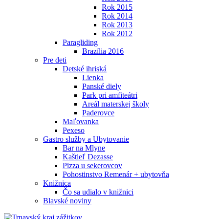
Rok 2015
Rok 2014
Rok 2013
Rok 2012
Paragliding
Brazília 2016
Pre deti
Detské ihriská
Lienka
Panské diely
Park pri amfiteátri
Areál materskej školy
Paderovce
Maľovanka
Pexeso
Gastro služby a Ubytovanie
Bar na Mlyne
Kaštieľ Dezasse
Pizza u sekerovcov
Pohostinstvo Remenár + ubytovňa
Knižnica
Čo sa udialo v knižnici
Blavské noviny