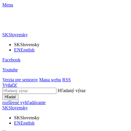
Menu
SK
Slovensky
SK
Slovensky
EN
English
Facebook
Youtube
Verzia pre seniorov
Mapa webu
RSS
Vytlačiť
Hľadaný výraz
Hľadať
rozšírené vyhľadávanie
SK
Slovensky
SK
Slovensky
EN
English