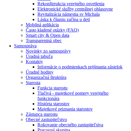
Rekonštrrukcia verejného osvetlenia
Elektronické služby centrálnej ohlasovne
Revitalizácia námestia sv Michala
Láska k čítaniu začína u detí
Mobilná aplikácia
Často kladené otázky (FAQ)
Smart city & Open data
Transparentná obec
Samospráva
Novinky zo samosprávy
Úradná tabuľa
Kontakty
Informácie o podmienkach prijímania zásielok
Úradné hodiny
Organizačná štruktúra
Starosta
Funkcia starostu
Tlačivá - majetkové pomery verejného
funkcionára
História starostov
Majetkové priznania starostov
Zástupca starostu
Obecné zastupiteľstvo
Rokovanie obecného zastupiteľstva
Pracovná skupina