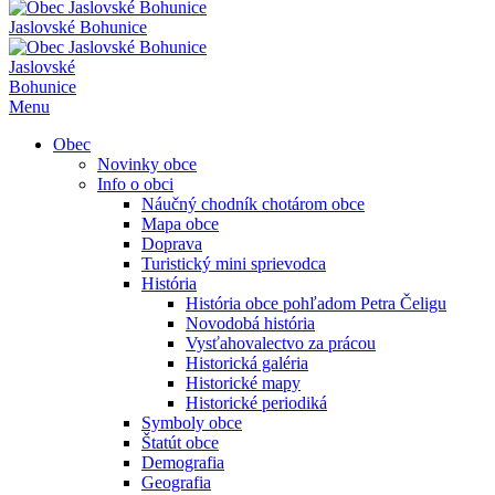
Jaslovské Bohunice
Jaslovské
Bohunice
Menu
Obec
Novinky obce
Info o obci
Náučný chodník chotárom obce
Mapa obce
Doprava
Turistický mini sprievodca
História
História obce pohľadom Petra Čeligu
Novodobá história
Vysťahovalectvo za prácou
Historická galéria
Historické mapy
Historické periodiká
Symboly obce
Štatút obce
Demografia
Geografia