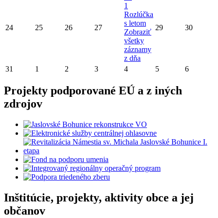
1
Rozlúčka
s letom
24
25
26
27
29
30
Zobraziť
všetky
záznamy
z dňa
31
1
2
3
4
5
6
Projekty podporované EÚ a z iných
zdrojov
Inštitúcie, projekty, aktivity obce a jej
občanov