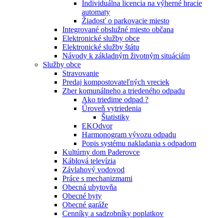
Individuálna licencia na výherné hracie
automaty
Žiadosť o parkovacie miesto
Integrované obslužné miesto občana
Elektronické služby obce
Elektronické služby štátu
Návody k základným životným situáciám
Služby obce
Stravovanie
Predaj kompostovateľných vreciek
Zber komunálneho a triedeného odpadu
Ako triedime odpad ?
Úroveň vytriedenia
Štatistiky
EKOdvor
Harmonogram vývozu odpadu
Popis systému nakladania s odpadom
Kultúrny dom Paderovce
Káblová televízia
Závlahový vodovod
Práce s mechanizmami
Obecná ubytovňa
Obecné byty
Obecné garáže
Cenníky a sadzobníky poplatkov