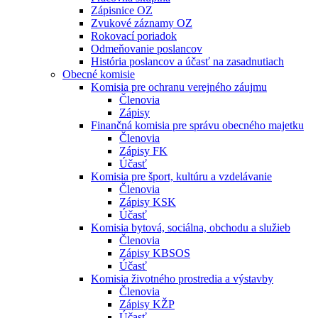
Zápisnice OZ
Zvukové záznamy OZ
Rokovací poriadok
Odmeňovanie poslancov
História poslancov a účasť na zasadnutiach
Obecné komisie
Komisia pre ochranu verejného záujmu
Členovia
Zápisy
Finančná komisia pre správu obecného majetku
Členovia
Zápisy FK
Účasť
Komisia pre šport, kultúru a vzdelávanie
Členovia
Zápisy KSK
Účasť
Komisia bytová, sociálna, obchodu a služieb
Členovia
Zápisy KBSOS
Účasť
Komisia životného prostredia a výstavby
Členovia
Zápisy KŽP
Účasť