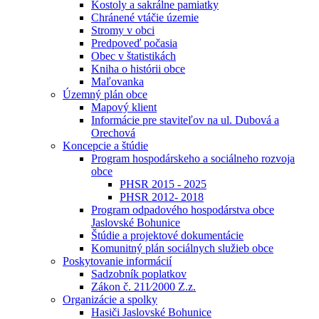
Kostoly a sakrálne pamiatky
Chránené vtáčie územie
Stromy v obci
Predpoveď počasia
Obec v štatistikách
Kniha o histórii obce
Maľovanka
Územný plán obce
Mapový klient
Informácie pre staviteľov na ul. Dubová a
Orechová
Koncepcie a štúdie
Program hospodárskeho a sociálneho rozvoja
obce
PHSR 2015 - 2025
PHSR 2012- 2018
Program odpadového hospodárstva obce
Jaslovské Bohunice
Štúdie a projektové dokumentácie
Komunitný plán sociálnych služieb obce
Poskytovanie informácií
Sadzobník poplatkov
Zákon č. 211⁄2000 Z.z.
Organizácie a spolky
Hasiči Jaslovské Bohunice