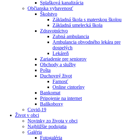
Splašková kanalizácia
Občianska vybavenosť
Školstvo
Základná škola s materskou školou
Základná umelecká škola
Zdravotníctvo
Zubná ambulancia
Ambulancia obvodného lekára pre
dospelých
Lekáreň
Zariadenie pre seniorov
Obchody a služby
Pošta
Duchovný život
Farnosť
Online cintoríny
Bankomat
Pripojenie na internet
Balíkoboxy
Covid-19
Život v obci
Novinky zo života v obci
Najbližšie podujatia
Galéria
Fotogaléria