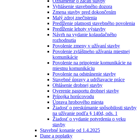
Oznámenie o začatí stavby
Vyhlásenie stavebného dozora
Zmena stavby pred dokončením
Malý zdroj znečistenia
Predĺženie platnosti stavebného povolenia
Predĺženie lehoty výstavby
Návrh na vydanie kolaudačného
rozhodnutia
Povolenie zmeny v užívaní stavby
Povolenie zvláštneho užívania miestnej
komunikácie
Povolenie na pripojenie komunikácie na
miestnu komunikáciu
Povolenie na odstránenie stavby
Stavebné úpravy a udržiavacie práce
Ohlásenie drobnej stavby
Overenie pasportu drobnej stavby
Prípojka horúcovodu
Úprava hrobového miesta
Žiadosť o preskúmanie spôsobilosti stavby
na užívanie podľa § 140d, ods. 1
Žiadosť o vydanie potvrdenia o veku
stavby
Stavebné konanie od 1.4.2025
Dane a poplatky