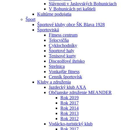
Slávnosti v Jaslovských Bohuniciach
V Bohunicách pri kaštieli
Kultúrne podujatia
Šport
Športové kluby obce ŠK Blava 1928
Športoviská
Fitness centrum
Telocvičňa
Cyklochodníky
Športové haly
Tenisové kurty
Discgolfové ihrisko
Strelnica
Vonkajšie fitness
Cenník športovísk
Kluby a združenia
Jazdecký klub AXA
Občianske združenie MEANDER
Rok 2019
Rok 2017
Rok 2014
Rok 2013
Rok 2012
Vodácko-turistický klub
Rok 2017