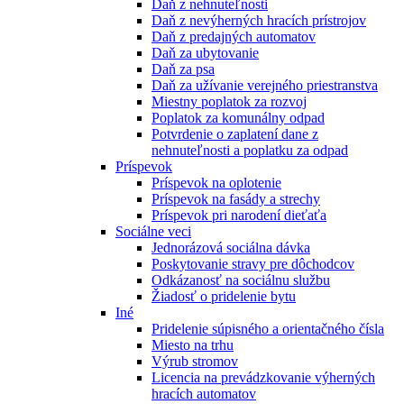
Daň z nehnuteľnosti
Daň z nevýherných hracích prístrojov
Daň z predajných automatov
Daň za ubytovanie
Daň za psa
Daň za užívanie verejného priestranstva
Miestny poplatok za rozvoj
Poplatok za komunálny odpad
Potvrdenie o zaplatení dane z
nehnuteľnosti a poplatku za odpad
Príspevok
Príspevok na oplotenie
Príspevok na fasády a strechy
Príspevok pri narodení dieťaťa
Sociálne veci
Jednorázová sociálna dávka
Poskytovanie stravy pre dôchodcov
Odkázanosť na sociálnu službu
Žiadosť o pridelenie bytu
Iné
Pridelenie súpisného a orientačného čísla
Miesto na trhu
Výrub stromov
Licencia na prevádzkovanie výherných
hracích automatov