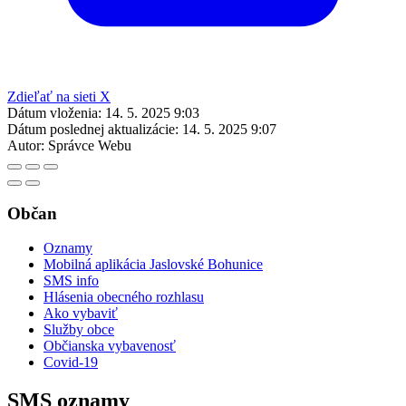
Zdieľať na sieti X
Dátum vloženia:
14. 5. 2025 9:03
Dátum poslednej aktualizácie:
14. 5. 2025 9:07
Autor:
Správce Webu
Občan
Oznamy
Mobilná aplikácia Jaslovské Bohunice
SMS info
Hlásenia obecného rozhlasu
Ako vybaviť
Služby obce
Občianska vybavenosť
Covid-19
SMS oznamy