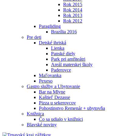
Rok 2015
Rok 2014
Rok 2013
Rok 2012
Paragliding
Brazília 2016
Pre deti
Detské ihriská
Lienka
Panské diely
Park pri amfiteátri
Areál materskej školy
Paderovce
Maľovanka
Pexeso
Gastro služby a Ubytovanie
Bar na Mlyne
Kaštieľ Dezasse
Pizza u sekerovcov
Pohostinstvo Remenár + ubytovňa
Knižnica
Čo sa udialo v knižnici
Blavské noviny