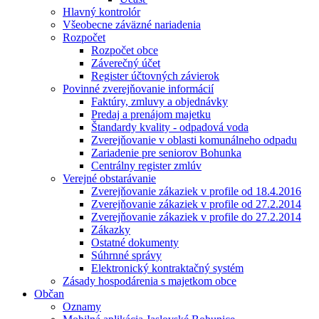
Hlavný kontrolór
Všeobecne záväzné nariadenia
Rozpočet
Rozpočet obce
Záverečný účet
Register účtovných závierok
Povinné zverejňovanie informácií
Faktúry, zmluvy a objednávky
Predaj a prenájom majetku
Štandardy kvality - odpadová voda
Zverejňovanie v oblasti komunálneho odpadu
Zariadenie pre seniorov Bohunka
Centrálny register zmlúv
Verejné obstarávanie
Zverejňovanie zákaziek v profile od 18.4.2016
Zverejňovanie zákaziek v profile od 27.2.2014
Zverejňovanie zákaziek v profile do 27.2.2014
Zákazky
Ostatné dokumenty
Súhrnné správy
Elektronický kontraktačný systém
Zásady hospodárenia s majetkom obce
Občan
Oznamy