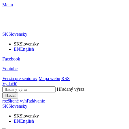
Menu
SK
Slovensky
SK
Slovensky
EN
English
Facebook
Youtube
Verzia pre seniorov
Mapa webu
RSS
Vytlačiť
Hľadaný výraz
Hľadať
rozšírené vyhľadávanie
SK
Slovensky
SK
Slovensky
EN
English