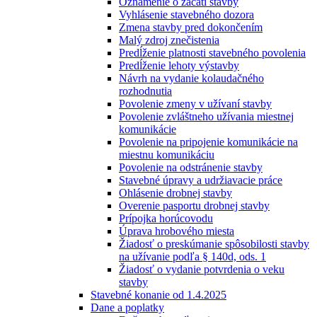
Oznámenie o začatí stavby
Vyhlásenie stavebného dozora
Zmena stavby pred dokončením
Malý zdroj znečistenia
Predĺženie platnosti stavebného povolenia
Predĺženie lehoty výstavby
Návrh na vydanie kolaudačného
rozhodnutia
Povolenie zmeny v užívaní stavby
Povolenie zvláštneho užívania miestnej
komunikácie
Povolenie na pripojenie komunikácie na
miestnu komunikáciu
Povolenie na odstránenie stavby
Stavebné úpravy a udržiavacie práce
Ohlásenie drobnej stavby
Overenie pasportu drobnej stavby
Prípojka horúcovodu
Úprava hrobového miesta
Žiadosť o preskúmanie spôsobilosti stavby
na užívanie podľa § 140d, ods. 1
Žiadosť o vydanie potvrdenia o veku
stavby
Stavebné konanie od 1.4.2025
Dane a poplatky