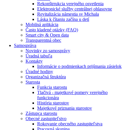
Rekonštrrukcia verejného osvetlenia
Elektronické služby centrálnej ohlasovne
Revitalizácia námestia sv Michala
Láska k čítaniu začína u detí
Mobilná aplikácia
Často kladené otázky (FAQ)
Smart city & Open data
Transparentná obec
Samospráva
Novinky zo samosprávy
Úradná tabuľa
Kontakty
Informácie o podmienkach prijímania zásielok
Úradné hodiny
Organizačná štruktúra
Starosta
Funkcia starostu
Tlačivá - majetkové pomery verejného
funkcionára
História starostov
Majetkové priznania starostov
Zástupca starostu
Obecné zastupiteľstvo
Rokovanie obecného zastupiteľstva
Pracovná skupina