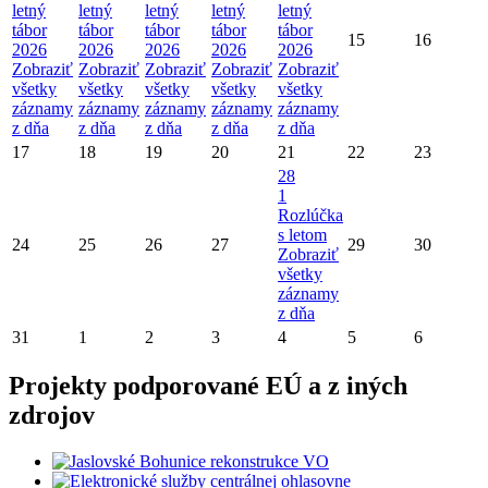
letný
letný
letný
letný
letný
tábor
tábor
tábor
tábor
tábor
15
16
2026
2026
2026
2026
2026
Zobraziť
Zobraziť
Zobraziť
Zobraziť
Zobraziť
všetky
všetky
všetky
všetky
všetky
záznamy
záznamy
záznamy
záznamy
záznamy
z dňa
z dňa
z dňa
z dňa
z dňa
17
18
19
20
21
22
23
28
1
Rozlúčka
s letom
24
25
26
27
29
30
Zobraziť
všetky
záznamy
z dňa
31
1
2
3
4
5
6
Projekty podporované EÚ a z iných
zdrojov