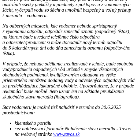
odstránili všetky prekážky a predmety z poklopov a z vodomerných
šácht, vyčerpali vodu zo šácht a umožnili bezpečný a voľný prístup
k meradlu – vodomeru.
Na odberných miestach, kde vodomer nebude sprístupnený
k vykonaniu odpočtu, odpočtár zanechá oznam (odpočtový lístok),
na ktorom bude uvedené telefónne číslo odpočtára
a odberateľ/producent si môže dohodnúť nový termín odpočtu
do 5 kalendárnych dní odo dňa zanechania oznamu (odpočtového
lístka).
V prípade, že nebude odčítanie zrealizované v lehote, bude spotreba
vody/produkcia odpadových vôd určená v zmysle všeobecných
obchodných podmienok kvalifikovaným odhadom vo výške
priemerného množstva dodanej vody a odvedených odpadových vôd
za predchádzajúce fakturačné obdobie. Upozorňujeme, že v prípade
reklamácií bude možné tieto uznať len na základe preukázania
skutočného stavu meradla (fotografiou).
Stav vodomeru je možné tiež nahlásiť v termíne do 30.6.2025
prostredníctvom:
klientskeho portálu
cez nahlasovací formulár Nahlásenie stavu meradla - Tavos
na webovej stránke
www.tavos.sk