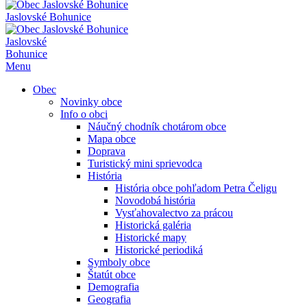
Jaslovské Bohunice
Jaslovské
Bohunice
Menu
Obec
Novinky obce
Info o obci
Náučný chodník chotárom obce
Mapa obce
Doprava
Turistický mini sprievodca
História
História obce pohľadom Petra Čeligu
Novodobá história
Vysťahovalectvo za prácou
Historická galéria
Historické mapy
Historické periodiká
Symboly obce
Štatút obce
Demografia
Geografia