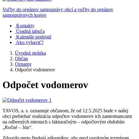
Voľby do orgánov samosprávy obcí a voľby do orgánov
samosprávnych krajov
Kontakty
Úradná tabuľa
Kalendár podujatí
Ako vybaviť?
Úvodná stránka
Občan
Oznamy
Odpočet vodomerov
Odpočet vodomerov
TAVOS, a. s. oznamuje občanom, že od 12.5.2025 bude v našej
obci prebiehať realizácia odpočtov vodomerov ich zamestnancami
na odberných miestach s fakturačným – odpočtovým obdobím
„Ročné – Jún“.
Zdvorilo preto žiadajú zákazníkov, aby pred uvedeným termínom