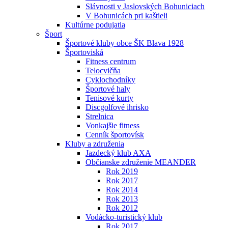
Slávnosti v Jaslovských Bohuniciach
V Bohunicách pri kaštieli
Kultúrne podujatia
Šport
Športové kluby obce ŠK Blava 1928
Športoviská
Fitness centrum
Telocvičňa
Cyklochodníky
Športové haly
Tenisové kurty
Discgolfové ihrisko
Strelnica
Vonkajšie fitness
Cenník športovísk
Kluby a združenia
Jazdecký klub AXA
Občianske združenie MEANDER
Rok 2019
Rok 2017
Rok 2014
Rok 2013
Rok 2012
Vodácko-turistický klub
Rok 2017