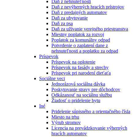
Daň z nehnuteľnosti
Daň z nevýherných hracích prístrojov
Daň z predajných automatov
Daň za ubytovanie
Daň za psa
Daň za užívanie verejného priestranstva
Miestny poplatok za rozvoj
Poplatok za komunálny odpad
Potvrdenie o zaplatení dane z
nehnuteľnosti a poplatku za odpad
Príspevok
Príspevok na oplotenie
Príspevok na fasády a strechy
Príspevok pri narodení dieťaťa
Sociálne veci
Jednorázová sociálna dávka
Poskytovanie stravy pre dôchodcov
Odkázanosť na sociálnu službu
Žiadosť o pridelenie bytu
Iné
Pridelenie súpisného a orientačného čísla
Miesto na trhu
Výrub stromov
Licencia na prevádzkovanie výherných
hracích automatov