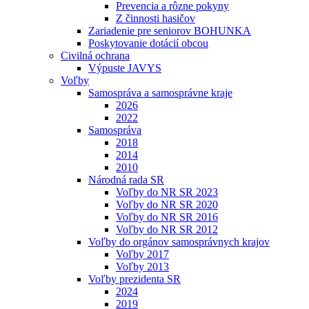
Prevencia a rôzne pokyny
Z činnosti hasičov
Zariadenie pre seniorov BOHUNKA
Poskytovanie dotácií obcou
Civilná ochrana
Výpuste JAVYS
Voľby
Samospráva a samosprávne kraje
2026
2022
Samospráva
2018
2014
2010
Národná rada SR
Voľby do NR SR 2023
Voľby do NR SR 2020
Voľby do NR SR 2016
Voľby do NR SR 2012
Voľby do orgánov samosprávnych krajov
Voľby 2017
Voľby 2013
Voľby prezidenta SR
2024
2019