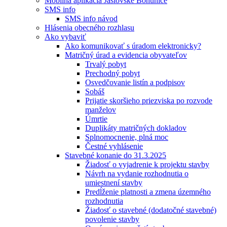
Mobilná aplikácia Jaslovské Bohunice
SMS info
SMS info návod
Hlásenia obecného rozhlasu
Ako vybaviť
Ako komunikovať s úradom elektronicky?
Matričný úrad a evidencia obyvateľov
Trvalý pobyt
Prechodný pobyt
Osvedčovanie listín a podpisov
Sobáš
Prijatie skoršieho priezviska po rozvode
manželov
Úmrtie
Duplikáty matričných dokladov
Splnomocnenie, plná moc
Čestné vyhlásenie
Stavebné konanie do 31.3.2025
Žiadosť o vyjadrenie k projektu stavby
Návrh na vydanie rozhodnutia o
umiestnení stavby
Predĺženie platnosti a zmena územného
rozhodnutia
Žiadosť o stavebné (dodatočné stavebné)
povolenie stavby