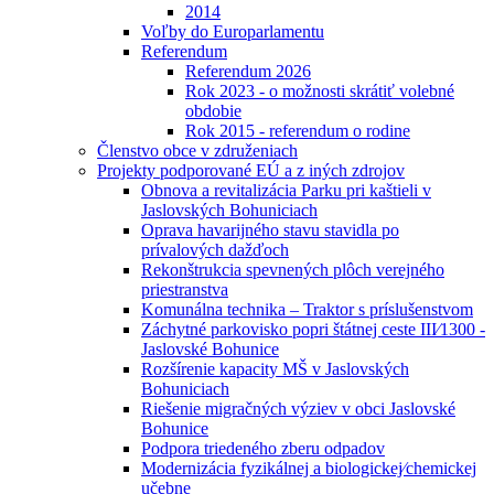
2014
Voľby do Europarlamentu
Referendum
Referendum 2026
Rok 2023 - o možnosti skrátiť volebné
obdobie
Rok 2015 - referendum o rodine
Členstvo obce v združeniach
Projekty podporované EÚ a z iných zdrojov
Obnova a revitalizácia Parku pri kaštieli v
Jaslovských Bohuniciach
Oprava havarijného stavu stavidla po
prívalových dažďoch
Rekonštrukcia spevnených plôch verejného
priestranstva
Komunálna technika – Traktor s príslušenstvom
Záchytné parkovisko popri štátnej ceste III⁄1300 -
Jaslovské Bohunice
Rozšírenie kapacity MŠ v Jaslovských
Bohuniciach
Riešenie migračných výziev v obci Jaslovské
Bohunice
Podpora triedeného zberu odpadov
Modernizácia fyzikálnej a biologickej⁄chemickej
učebne