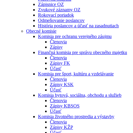
Zápisnice OZ
Zvukové záznamy OZ
Rokovací poriadok
Odmeňovanie poslancov
História poslancov a účasť na zasadnutiach
Obecné komisie
Komisia pre ochranu verejného záujmu
Členovia
Zápisy
Finančná komisia pre správu obecného majetku
Členovia
Zápisy FK
Účasť
Komisia pre šport, kultúru a vzdelávanie
Členovia
Zápisy KSK
Účasť
Komisia bytová, sociálna, obchodu a služieb
Členovia
Zápisy KBSOS
Účasť
Komisia životného prostredia a výstavby
Členovia
Zápisy KŽP
Účasť