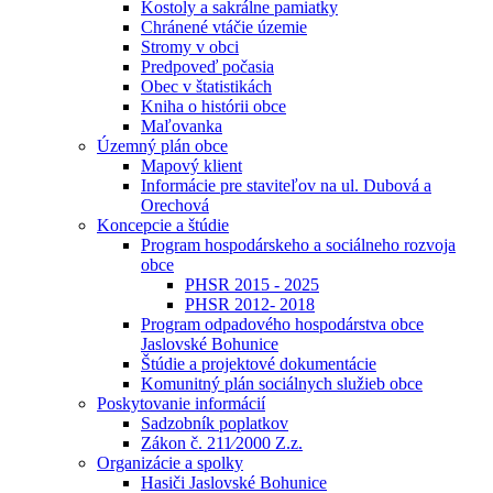
Kostoly a sakrálne pamiatky
Chránené vtáčie územie
Stromy v obci
Predpoveď počasia
Obec v štatistikách
Kniha o histórii obce
Maľovanka
Územný plán obce
Mapový klient
Informácie pre staviteľov na ul. Dubová a
Orechová
Koncepcie a štúdie
Program hospodárskeho a sociálneho rozvoja
obce
PHSR 2015 - 2025
PHSR 2012- 2018
Program odpadového hospodárstva obce
Jaslovské Bohunice
Štúdie a projektové dokumentácie
Komunitný plán sociálnych služieb obce
Poskytovanie informácií
Sadzobník poplatkov
Zákon č. 211⁄2000 Z.z.
Organizácie a spolky
Hasiči Jaslovské Bohunice