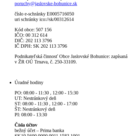
poruchy@jaslovske-bohunice.sk
číslo e-schránky E0005716050
uri schránky ico://sk/00312614
Kód obce: 507 156
IČO: 00 312 614
DIČ: 202 113 3796
IČ DPH: SK 202 113 3796
Podnikateľská činnosť Obce Jaslovské Bohunice: zapísaná
v ŽR OÚ Trnava, č. 250-33109.
Úradné hodiny
PO: 08:00 - 11:30 , 12:00 - 15:30
UT: Nestránkový deň
ST: 08:00 - 11:30 , 12:00 - 17:00
ŠT: Nestránkový deň
PI: 08:00 - 13:30
Čísla účtov
bežný účet – Prima banka
SK19 5600 0000 0011 1583 1001