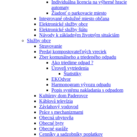
Individuálna licencia na výherné hracie
automaty
Žiadosť o parkovacie miesto
Integrované obslužné miesto občana
Elektronické služby obce
Elektronické služby štátu
Návody k základným životným situáciám
Služby obce
Stravovanie
Predaj kompostovateľných vreciek
Zber komunálneho a triedeného odpadu
Ako triedime odpad ?
Úroveň vytriedenia
Štatistiky
EKOdvor
Harmonogram vývozu odpadu
Popis systému nakladania s odpadom
Kultúrny dom Paderovce
Káblová televízia
Závlahový vodovod
Práce s mechanizmami
Obecná ubytovňa
Obecné byty
Obecné garáže
Cenníky a sadzobníky poplatkov