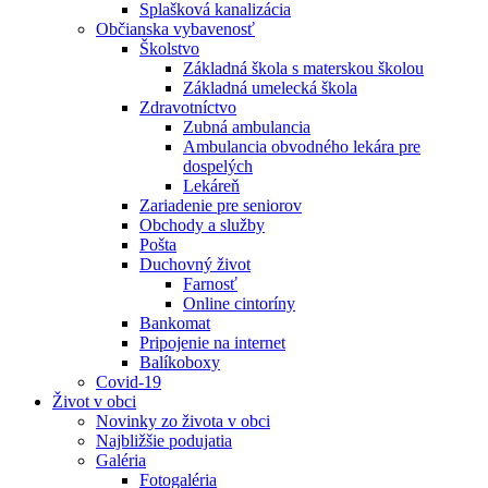
Splašková kanalizácia
Občianska vybavenosť
Školstvo
Základná škola s materskou školou
Základná umelecká škola
Zdravotníctvo
Zubná ambulancia
Ambulancia obvodného lekára pre
dospelých
Lekáreň
Zariadenie pre seniorov
Obchody a služby
Pošta
Duchovný život
Farnosť
Online cintoríny
Bankomat
Pripojenie na internet
Balíkoboxy
Covid-19
Život v obci
Novinky zo života v obci
Najbližšie podujatia
Galéria
Fotogaléria