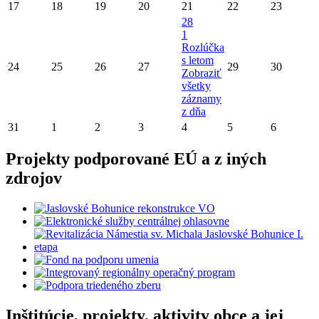
17
18
19
20
21
22
23
28
1
Rozlúčka
s letom
24
25
26
27
29
30
Zobraziť
všetky
záznamy
z dňa
31
1
2
3
4
5
6
Projekty podporované EÚ a z iných
zdrojov
Inštitúcie, projekty, aktivity obce a jej