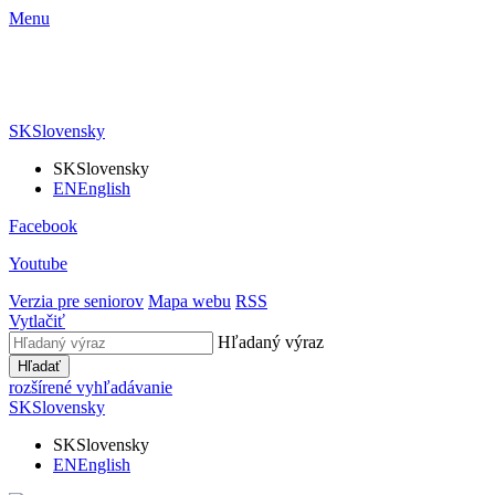
Menu
SK
Slovensky
SK
Slovensky
EN
English
Facebook
Youtube
Verzia pre seniorov
Mapa webu
RSS
Vytlačiť
Hľadaný výraz
Hľadať
rozšírené vyhľadávanie
SK
Slovensky
SK
Slovensky
EN
English