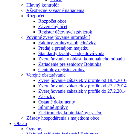
Hlavný kontrolór
Všeobecne záväzné nariadenia
Rozpočet
Rozpočet obce
Záverečný účet
Register účtovných závierok
Povinné zverejňovanie informácií
Faktúry, zmluvy a objednávky
Predaj a prenájom majetku
Štandardy kvality - odpadová voda
Zverejňovanie v oblasti komunálneho odpadu
Zariadenie pre seniorov Bohunka
Centrálny register zmlúv
Verejné obstarávanie
Zverejňovanie zákaziek v profile od 18.4.2016
Zverejňovanie zákaziek v profile od 27.2.2014
Zverejňovanie zákaziek v profile do 27.2.2014
Zákazky
Ostatné dokumenty
Súhrnné správy
Elektronický kontraktačný systém
Zásady hospodárenia s majetkom obce
Občan
Oznamy