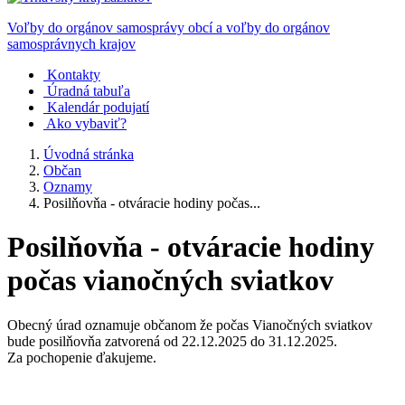
Voľby do orgánov samosprávy obcí a voľby do orgánov
samosprávnych krajov
Kontakty
Úradná tabuľa
Kalendár podujatí
Ako vybaviť?
Úvodná stránka
Občan
Oznamy
Posilňovňa - otváracie hodiny počas...
Posilňovňa - otváracie hodiny
počas vianočných sviatkov
Obecný úrad oznamuje občanom že počas Vianočných sviatkov
bude posilňovňa zatvorená od 22.12.2025 do 31.12.2025.
Za pochopenie ďakujeme.