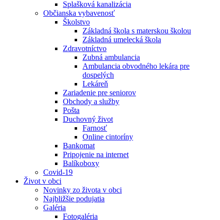
Splašková kanalizácia
Občianska vybavenosť
Školstvo
Základná škola s materskou školou
Základná umelecká škola
Zdravotníctvo
Zubná ambulancia
Ambulancia obvodného lekára pre
dospelých
Lekáreň
Zariadenie pre seniorov
Obchody a služby
Pošta
Duchovný život
Farnosť
Online cintoríny
Bankomat
Pripojenie na internet
Balíkoboxy
Covid-19
Život v obci
Novinky zo života v obci
Najbližšie podujatia
Galéria
Fotogaléria