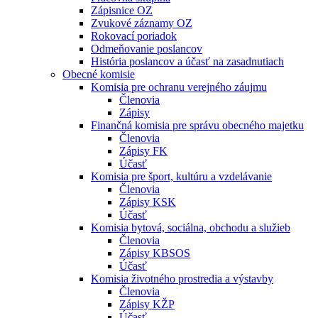
Zápisnice OZ
Zvukové záznamy OZ
Rokovací poriadok
Odmeňovanie poslancov
História poslancov a účasť na zasadnutiach
Obecné komisie
Komisia pre ochranu verejného záujmu
Členovia
Zápisy
Finančná komisia pre správu obecného majetku
Členovia
Zápisy FK
Účasť
Komisia pre šport, kultúru a vzdelávanie
Členovia
Zápisy KSK
Účasť
Komisia bytová, sociálna, obchodu a služieb
Členovia
Zápisy KBSOS
Účasť
Komisia životného prostredia a výstavby
Členovia
Zápisy KŽP
Účasť