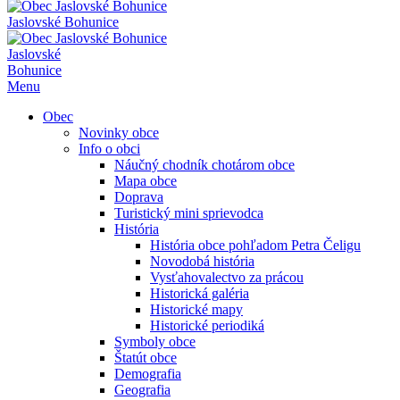
Jaslovské Bohunice
Jaslovské
Bohunice
Menu
Obec
Novinky obce
Info o obci
Náučný chodník chotárom obce
Mapa obce
Doprava
Turistický mini sprievodca
História
História obce pohľadom Petra Čeligu
Novodobá história
Vysťahovalectvo za prácou
Historická galéria
Historické mapy
Historické periodiká
Symboly obce
Štatút obce
Demografia
Geografia