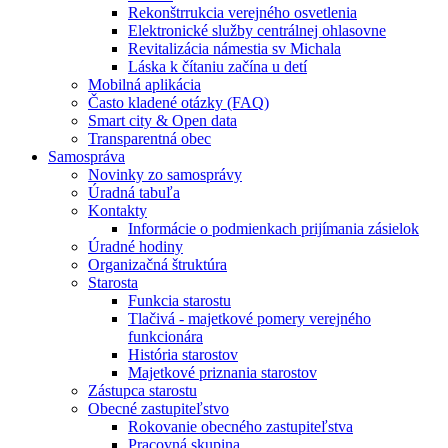
Rekonštrrukcia verejného osvetlenia
Elektronické služby centrálnej ohlasovne
Revitalizácia námestia sv Michala
Láska k čítaniu začína u detí
Mobilná aplikácia
Často kladené otázky (FAQ)
Smart city & Open data
Transparentná obec
Samospráva
Novinky zo samosprávy
Úradná tabuľa
Kontakty
Informácie o podmienkach prijímania zásielok
Úradné hodiny
Organizačná štruktúra
Starosta
Funkcia starostu
Tlačivá - majetkové pomery verejného
funkcionára
História starostov
Majetkové priznania starostov
Zástupca starostu
Obecné zastupiteľstvo
Rokovanie obecného zastupiteľstva
Pracovná skupina