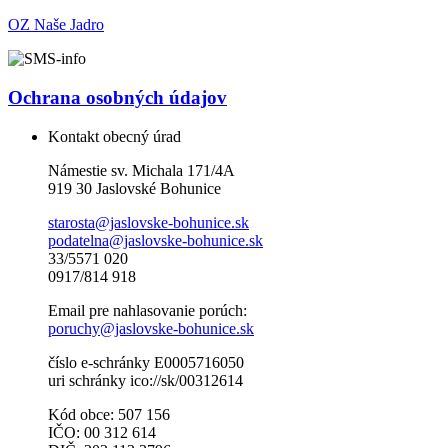
OZ Naše Jadro
Ochrana osobných údajov
Kontakt obecný úrad
Námestie sv. Michala 171/4A
919 30 Jaslovské Bohunice
starosta@jaslovske-bohunice.sk
podatelna@jaslovske-bohunice.sk
33/5571 020
0917/814 918
Email pre nahlasovanie porúch:
poruchy@jaslovske-bohunice.sk
číslo e-schránky E0005716050
uri schránky ico://sk/00312614
Kód obce: 507 156
IČO: 00 312 614