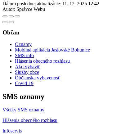
Dátum poslednej aktualizácie:
11. 12. 2025 12:42
Autor:
Správce Webu
Občan
Oznamy
Mobilná aplikácia Jaslovské Bohunice
SMS info
Hlásenia obecného rozhlasu
Ako vybaviť
Služby obce
Občianska vybavenosť
Covid-19
SMS oznamy
Všetky SMS oznamy
Hlásenia obecného rozhlasu
Infoservis