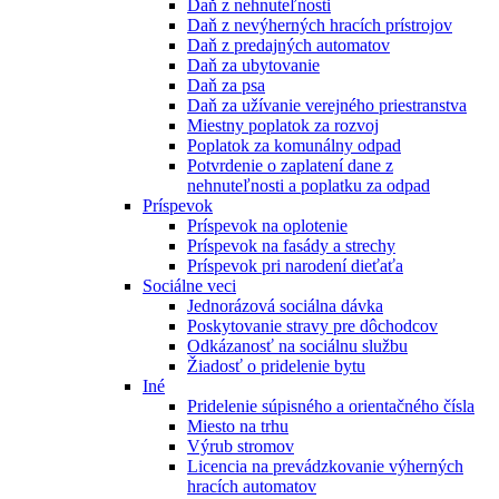
Daň z nehnuteľnosti
Daň z nevýherných hracích prístrojov
Daň z predajných automatov
Daň za ubytovanie
Daň za psa
Daň za užívanie verejného priestranstva
Miestny poplatok za rozvoj
Poplatok za komunálny odpad
Potvrdenie o zaplatení dane z
nehnuteľnosti a poplatku za odpad
Príspevok
Príspevok na oplotenie
Príspevok na fasády a strechy
Príspevok pri narodení dieťaťa
Sociálne veci
Jednorázová sociálna dávka
Poskytovanie stravy pre dôchodcov
Odkázanosť na sociálnu službu
Žiadosť o pridelenie bytu
Iné
Pridelenie súpisného a orientačného čísla
Miesto na trhu
Výrub stromov
Licencia na prevádzkovanie výherných
hracích automatov