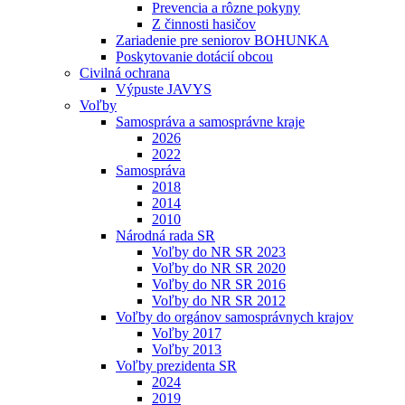
Prevencia a rôzne pokyny
Z činnosti hasičov
Zariadenie pre seniorov BOHUNKA
Poskytovanie dotácií obcou
Civilná ochrana
Výpuste JAVYS
Voľby
Samospráva a samosprávne kraje
2026
2022
Samospráva
2018
2014
2010
Národná rada SR
Voľby do NR SR 2023
Voľby do NR SR 2020
Voľby do NR SR 2016
Voľby do NR SR 2012
Voľby do orgánov samosprávnych krajov
Voľby 2017
Voľby 2013
Voľby prezidenta SR
2024
2019