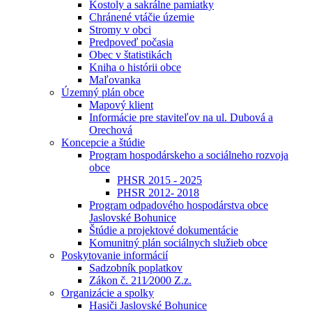
Kostoly a sakrálne pamiatky
Chránené vtáčie územie
Stromy v obci
Predpoveď počasia
Obec v štatistikách
Kniha o histórii obce
Maľovanka
Územný plán obce
Mapový klient
Informácie pre staviteľov na ul. Dubová a
Orechová
Koncepcie a štúdie
Program hospodárskeho a sociálneho rozvoja
obce
PHSR 2015 - 2025
PHSR 2012- 2018
Program odpadového hospodárstva obce
Jaslovské Bohunice
Štúdie a projektové dokumentácie
Komunitný plán sociálnych služieb obce
Poskytovanie informácií
Sadzobník poplatkov
Zákon č. 211⁄2000 Z.z.
Organizácie a spolky
Hasiči Jaslovské Bohunice