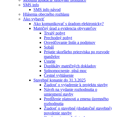
Mobilná aplikácia Jaslovské Bohunice
SMS info
SMS info návod
Hlásenia obecného rozhlasu
Ako vybaviť
Ako komunikovať s úradom elektronicky?
Matričný úrad a evidencia obyvateľov
Trvalý pobyt
Prechodný pobyt
Osvedčovanie listín a podpisov
Sobáš
Prijatie skoršieho priezviska po rozvode
manželov
Úmrtie
Duplikáty matričných dokladov
Splnomocnenie, plná moc
Čestné vyhlásenie
Stavebné konanie do 31.3.2025
Žiadosť o vyjadrenie k projektu stavby
Návrh na vydanie rozhodnutia o
umiestnení stavby
Predĺženie platnosti a zmena územného
rozhodnutia
Žiadosť o stavebné (dodatočné stavebné)
povolenie stavby