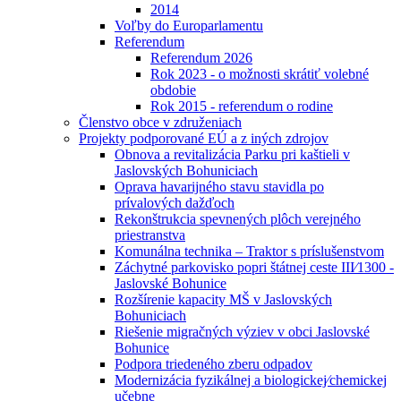
2014
Voľby do Europarlamentu
Referendum
Referendum 2026
Rok 2023 - o možnosti skrátiť volebné
obdobie
Rok 2015 - referendum o rodine
Členstvo obce v združeniach
Projekty podporované EÚ a z iných zdrojov
Obnova a revitalizácia Parku pri kaštieli v
Jaslovských Bohuniciach
Oprava havarijného stavu stavidla po
prívalových dažďoch
Rekonštrukcia spevnených plôch verejného
priestranstva
Komunálna technika – Traktor s príslušenstvom
Záchytné parkovisko popri štátnej ceste III⁄1300 -
Jaslovské Bohunice
Rozšírenie kapacity MŠ v Jaslovských
Bohuniciach
Riešenie migračných výziev v obci Jaslovské
Bohunice
Podpora triedeného zberu odpadov
Modernizácia fyzikálnej a biologickej⁄chemickej
učebne