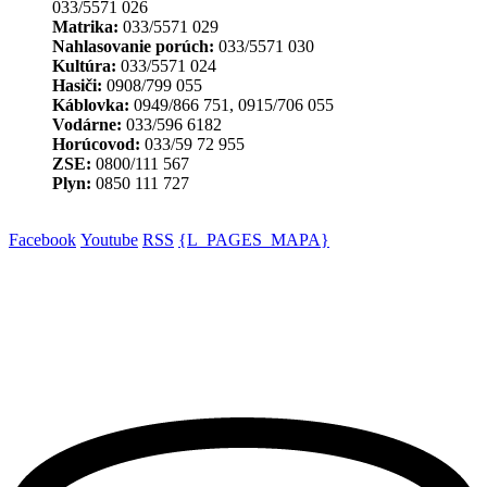
033/5571 026
Matrika:
033/5571 029
Nahlasovanie porúch:
033/5571 030
Kultúra:
033/5571 024
Hasiči:
0908/799 055
Káblovka:
0949/866 751, 0915/706 055
Vodárne:
033/596 6182
Horúcovod:
033/59 72 955
ZSE:
0800/111 567
Plyn:
0850 111 727
Facebook
Youtube
RSS
{L_PAGES_MAPA}