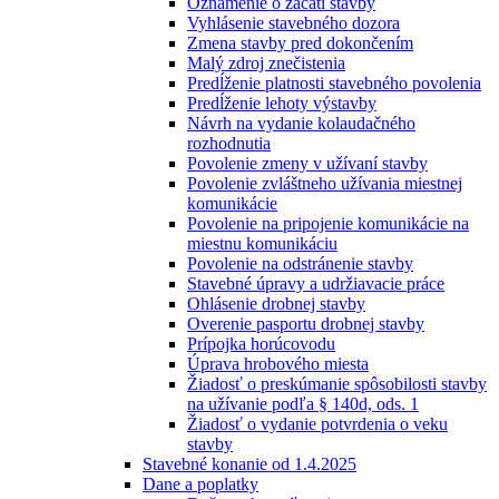
Oznámenie o začatí stavby
Vyhlásenie stavebného dozora
Zmena stavby pred dokončením
Malý zdroj znečistenia
Predĺženie platnosti stavebného povolenia
Predĺženie lehoty výstavby
Návrh na vydanie kolaudačného
rozhodnutia
Povolenie zmeny v užívaní stavby
Povolenie zvláštneho užívania miestnej
komunikácie
Povolenie na pripojenie komunikácie na
miestnu komunikáciu
Povolenie na odstránenie stavby
Stavebné úpravy a udržiavacie práce
Ohlásenie drobnej stavby
Overenie pasportu drobnej stavby
Prípojka horúcovodu
Úprava hrobového miesta
Žiadosť o preskúmanie spôsobilosti stavby
na užívanie podľa § 140d, ods. 1
Žiadosť o vydanie potvrdenia o veku
stavby
Stavebné konanie od 1.4.2025
Dane a poplatky