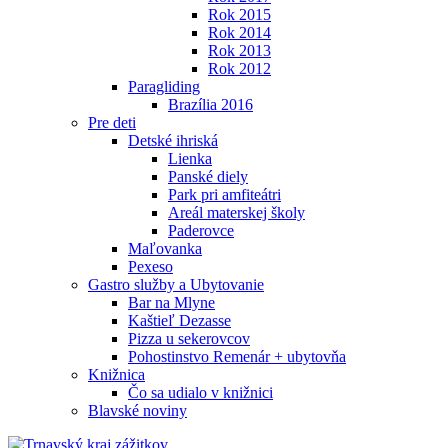
Rok 2015
Rok 2014
Rok 2013
Rok 2012
Paragliding
Brazília 2016
Pre deti
Detské ihriská
Lienka
Panské diely
Park pri amfiteátri
Areál materskej školy
Paderovce
Maľovanka
Pexeso
Gastro služby a Ubytovanie
Bar na Mlyne
Kaštieľ Dezasse
Pizza u sekerovcov
Pohostinstvo Remenár + ubytovňa
Knižnica
Čo sa udialo v knižnici
Blavské noviny