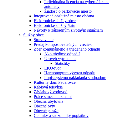
Individuálna licencia na výherné hracie
automaty
Žiadosť o parkovacie miesto
Integrované obslužné miesto občana
Elektronické služby obce
Elektronické služby štátu
Návody k základným životným situáciám
Služby obce
Stravovanie
Predaj kompostovateľných vreciek
Zber komunálneho a triedeného odpadu
Ako triedime odpad ?
Úroveň vytriedenia
Štatistiky
EKOdvor
Harmonogram vývozu odpadu
Popis systému nakladania s odpadom
Kultúrny dom Paderovce
Káblová televízia
Závlahový vodovod
Práce s mechanizmami
Obecná ubytovňa
Obecné byty
Obecné garáže
Cenníky a sadzobníky poplatkov