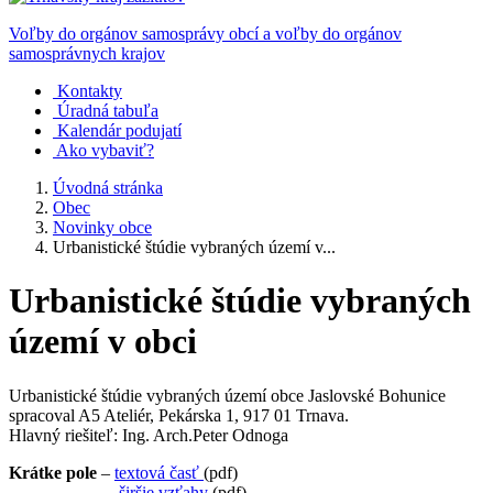
Voľby do orgánov samosprávy obcí a voľby do orgánov
samosprávnych krajov
Kontakty
Úradná tabuľa
Kalendár podujatí
Ako vybaviť?
Úvodná stránka
Obec
Novinky obce
Urbanistické štúdie vybraných území v...
Urbanistické štúdie vybraných
území v obci
Urbanistické štúdie vybraných území obce Jaslovské Bohunice
spracoval A5 Ateliér, Pekárska 1, 917 01 Trnava.
Hlavný riešiteľ: Ing. Arch.Peter Odnoga
Krátke pole
–
textová časť
(pdf)
širšie vzťahy
(pdf)