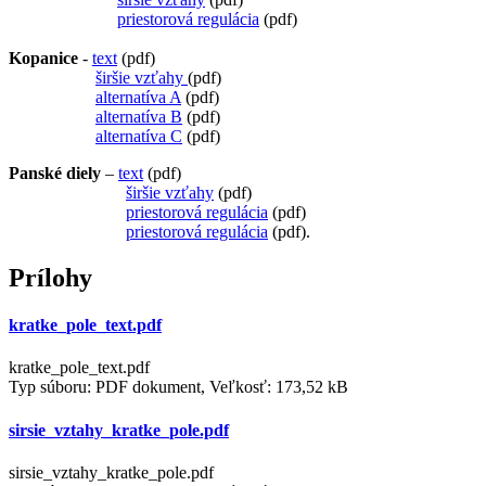
priestorová regulácia
(pdf)
Kopanice
-
text
(pdf)
širšie vzťahy
(pdf)
alternatíva A
(pdf)
alternatíva B
(pdf)
alternatíva C
(pdf)
Panské diely
–
text
(pdf)
širšie vzťahy
(pdf)
priestorová regulácia
(pdf)
priestorová regulácia
(pdf).
Prílohy
kratke_pole_text.pdf
kratke_pole_text.pdf
Typ súboru: PDF dokument, Veľkosť: 173,52 kB
sirsie_vztahy_kratke_pole.pdf
sirsie_vztahy_kratke_pole.pdf