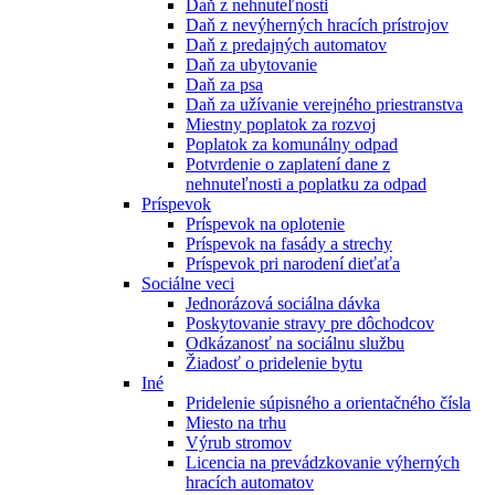
Daň z nehnuteľnosti
Daň z nevýherných hracích prístrojov
Daň z predajných automatov
Daň za ubytovanie
Daň za psa
Daň za užívanie verejného priestranstva
Miestny poplatok za rozvoj
Poplatok za komunálny odpad
Potvrdenie o zaplatení dane z
nehnuteľnosti a poplatku za odpad
Príspevok
Príspevok na oplotenie
Príspevok na fasády a strechy
Príspevok pri narodení dieťaťa
Sociálne veci
Jednorázová sociálna dávka
Poskytovanie stravy pre dôchodcov
Odkázanosť na sociálnu službu
Žiadosť o pridelenie bytu
Iné
Pridelenie súpisného a orientačného čísla
Miesto na trhu
Výrub stromov
Licencia na prevádzkovanie výherných
hracích automatov