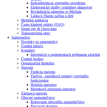
Rekonštrrukcia verejného osvetlenia
Elektronické služby centrálnej ohlasovne
Revitalizácia námestia sv Michala
Láska k čítaniu začína u detí
Mobilná aplikácia
Často kladené otázky (FAQ)
Smart city & Open data
Transparentná obec
Samospráva
Novinky zo samosprávy
Úradná tabuľa
Kontakty
Informácie o podmienkach prijímania zásielok
Úradné hodiny
Organizačná štruktúra
Starosta
Funkcia starostu
Tlačivá - majetkové pomery verejného
funkcionára
História starostov
Majetkové priznania starostov
Zástupca starostu
Obecné zastupiteľstvo
Rokovanie obecného zastupiteľstva
Pracovná skupina