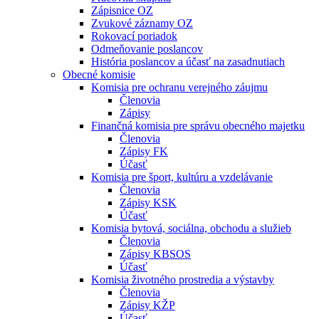
Zápisnice OZ
Zvukové záznamy OZ
Rokovací poriadok
Odmeňovanie poslancov
História poslancov a účasť na zasadnutiach
Obecné komisie
Komisia pre ochranu verejného záujmu
Členovia
Zápisy
Finančná komisia pre správu obecného majetku
Členovia
Zápisy FK
Účasť
Komisia pre šport, kultúru a vzdelávanie
Členovia
Zápisy KSK
Účasť
Komisia bytová, sociálna, obchodu a služieb
Členovia
Zápisy KBSOS
Účasť
Komisia životného prostredia a výstavby
Členovia
Zápisy KŽP
Účasť