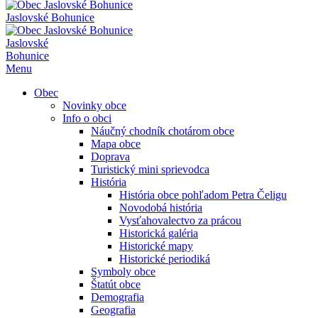
Jaslovské Bohunice
Jaslovské
Bohunice
Menu
Obec
Novinky obce
Info o obci
Náučný chodník chotárom obce
Mapa obce
Doprava
Turistický mini sprievodca
História
História obce pohľadom Petra Čeligu
Novodobá história
Vysťahovalectvo za prácou
Historická galéria
Historické mapy
Historické periodiká
Symboly obce
Štatút obce
Demografia
Geografia