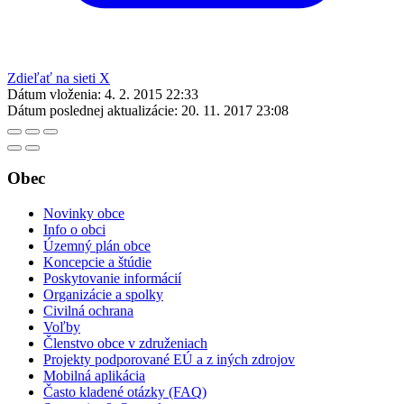
Zdieľať na sieti X
Dátum vloženia:
4. 2. 2015 22:33
Dátum poslednej aktualizácie:
20. 11. 2017 23:08
Obec
Novinky obce
Info o obci
Územný plán obce
Koncepcie a štúdie
Poskytovanie informácií
Organizácie a spolky
Civilná ochrana
Voľby
Členstvo obce v združeniach
Projekty podporované EÚ a z iných zdrojov
Mobilná aplikácia
Často kladené otázky (FAQ)