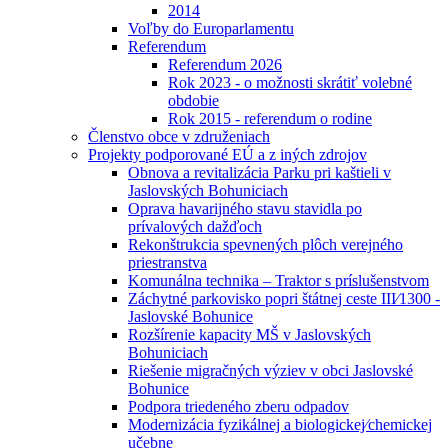
2014
Voľby do Europarlamentu
Referendum
Referendum 2026
Rok 2023 - o možnosti skrátiť volebné
obdobie
Rok 2015 - referendum o rodine
Členstvo obce v združeniach
Projekty podporované EÚ a z iných zdrojov
Obnova a revitalizácia Parku pri kaštieli v
Jaslovských Bohuniciach
Oprava havarijného stavu stavidla po
prívalových dažďoch
Rekonštrukcia spevnených plôch verejného
priestranstva
Komunálna technika – Traktor s príslušenstvom
Záchytné parkovisko popri štátnej ceste III⁄1300 -
Jaslovské Bohunice
Rozšírenie kapacity MŠ v Jaslovských
Bohuniciach
Riešenie migračných výziev v obci Jaslovské
Bohunice
Podpora triedeného zberu odpadov
Modernizácia fyzikálnej a biologickej⁄chemickej
učebne