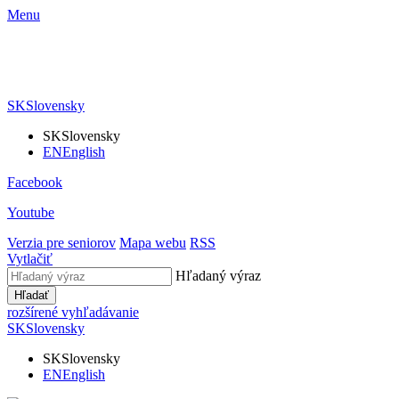
Menu
SK
Slovensky
SK
Slovensky
EN
English
Facebook
Youtube
Verzia pre seniorov
Mapa webu
RSS
Vytlačiť
Hľadaný výraz
Hľadať
rozšírené vyhľadávanie
SK
Slovensky
SK
Slovensky
EN
English