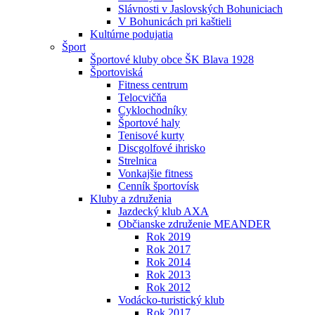
Slávnosti v Jaslovských Bohuniciach
V Bohunicách pri kaštieli
Kultúrne podujatia
Šport
Športové kluby obce ŠK Blava 1928
Športoviská
Fitness centrum
Telocvičňa
Cyklochodníky
Športové haly
Tenisové kurty
Discgolfové ihrisko
Strelnica
Vonkajšie fitness
Cenník športovísk
Kluby a združenia
Jazdecký klub AXA
Občianske združenie MEANDER
Rok 2019
Rok 2017
Rok 2014
Rok 2013
Rok 2012
Vodácko-turistický klub
Rok 2017