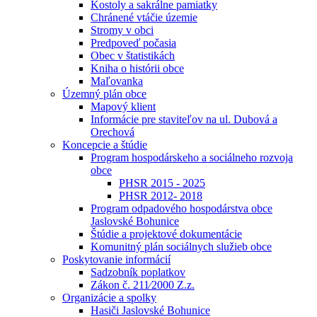
Kostoly a sakrálne pamiatky
Chránené vtáčie územie
Stromy v obci
Predpoveď počasia
Obec v štatistikách
Kniha o histórii obce
Maľovanka
Územný plán obce
Mapový klient
Informácie pre staviteľov na ul. Dubová a
Orechová
Koncepcie a štúdie
Program hospodárskeho a sociálneho rozvoja
obce
PHSR 2015 - 2025
PHSR 2012- 2018
Program odpadového hospodárstva obce
Jaslovské Bohunice
Štúdie a projektové dokumentácie
Komunitný plán sociálnych služieb obce
Poskytovanie informácií
Sadzobník poplatkov
Zákon č. 211⁄2000 Z.z.
Organizácie a spolky
Hasiči Jaslovské Bohunice