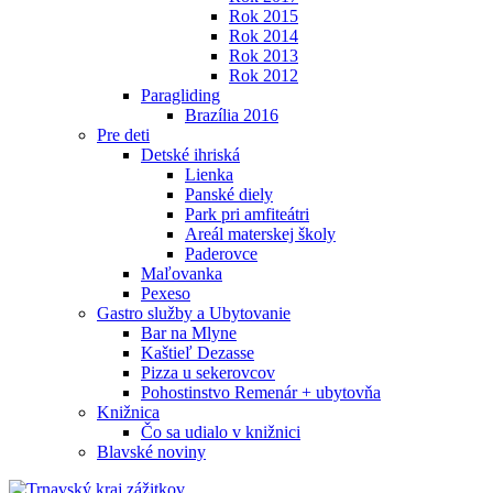
Rok 2015
Rok 2014
Rok 2013
Rok 2012
Paragliding
Brazília 2016
Pre deti
Detské ihriská
Lienka
Panské diely
Park pri amfiteátri
Areál materskej školy
Paderovce
Maľovanka
Pexeso
Gastro služby a Ubytovanie
Bar na Mlyne
Kaštieľ Dezasse
Pizza u sekerovcov
Pohostinstvo Remenár + ubytovňa
Knižnica
Čo sa udialo v knižnici
Blavské noviny