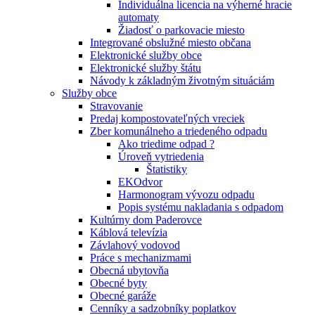
Individuálna licencia na výherné hracie
automaty
Žiadosť o parkovacie miesto
Integrované obslužné miesto občana
Elektronické služby obce
Elektronické služby štátu
Návody k základným životným situáciám
Služby obce
Stravovanie
Predaj kompostovateľných vreciek
Zber komunálneho a triedeného odpadu
Ako triedime odpad ?
Úroveň vytriedenia
Štatistiky
EKOdvor
Harmonogram vývozu odpadu
Popis systému nakladania s odpadom
Kultúrny dom Paderovce
Káblová televízia
Závlahový vodovod
Práce s mechanizmami
Obecná ubytovňa
Obecné byty
Obecné garáže
Cenníky a sadzobníky poplatkov