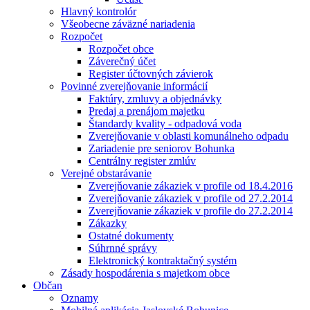
Hlavný kontrolór
Všeobecne záväzné nariadenia
Rozpočet
Rozpočet obce
Záverečný účet
Register účtovných závierok
Povinné zverejňovanie informácií
Faktúry, zmluvy a objednávky
Predaj a prenájom majetku
Štandardy kvality - odpadová voda
Zverejňovanie v oblasti komunálneho odpadu
Zariadenie pre seniorov Bohunka
Centrálny register zmlúv
Verejné obstarávanie
Zverejňovanie zákaziek v profile od 18.4.2016
Zverejňovanie zákaziek v profile od 27.2.2014
Zverejňovanie zákaziek v profile do 27.2.2014
Zákazky
Ostatné dokumenty
Súhrnné správy
Elektronický kontraktačný systém
Zásady hospodárenia s majetkom obce
Občan
Oznamy