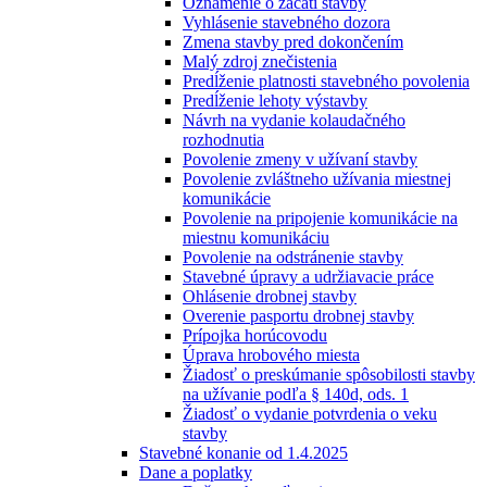
Oznámenie o začatí stavby
Vyhlásenie stavebného dozora
Zmena stavby pred dokončením
Malý zdroj znečistenia
Predĺženie platnosti stavebného povolenia
Predĺženie lehoty výstavby
Návrh na vydanie kolaudačného
rozhodnutia
Povolenie zmeny v užívaní stavby
Povolenie zvláštneho užívania miestnej
komunikácie
Povolenie na pripojenie komunikácie na
miestnu komunikáciu
Povolenie na odstránenie stavby
Stavebné úpravy a udržiavacie práce
Ohlásenie drobnej stavby
Overenie pasportu drobnej stavby
Prípojka horúcovodu
Úprava hrobového miesta
Žiadosť o preskúmanie spôsobilosti stavby
na užívanie podľa § 140d, ods. 1
Žiadosť o vydanie potvrdenia o veku
stavby
Stavebné konanie od 1.4.2025
Dane a poplatky