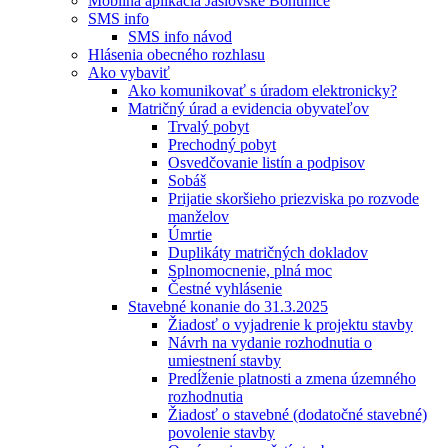
Mobilná aplikácia Jaslovské Bohunice
SMS info
SMS info návod
Hlásenia obecného rozhlasu
Ako vybaviť
Ako komunikovať s úradom elektronicky?
Matričný úrad a evidencia obyvateľov
Trvalý pobyt
Prechodný pobyt
Osvedčovanie listín a podpisov
Sobáš
Prijatie skoršieho priezviska po rozvode
manželov
Úmrtie
Duplikáty matričných dokladov
Splnomocnenie, plná moc
Čestné vyhlásenie
Stavebné konanie do 31.3.2025
Žiadosť o vyjadrenie k projektu stavby
Návrh na vydanie rozhodnutia o
umiestnení stavby
Predĺženie platnosti a zmena územného
rozhodnutia
Žiadosť o stavebné (dodatočné stavebné)
povolenie stavby