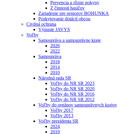
Prevencia a rôzne pokyny
Z činnosti hasičov
Zariadenie pre seniorov BOHUNKA
Poskytovanie dotácií obcou
Civilná ochrana
Výpuste JAVYS
Voľby
Samospráva a samosprávne kraje
2026
2022
Samospráva
2018
2014
2010
Národná rada SR
Voľby do NR SR 2023
Voľby do NR SR 2020
Voľby do NR SR 2016
Voľby do NR SR 2012
Voľby do orgánov samosprávnych krajov
Voľby 2017
Voľby 2013
Voľby prezidenta SR
2024
2019