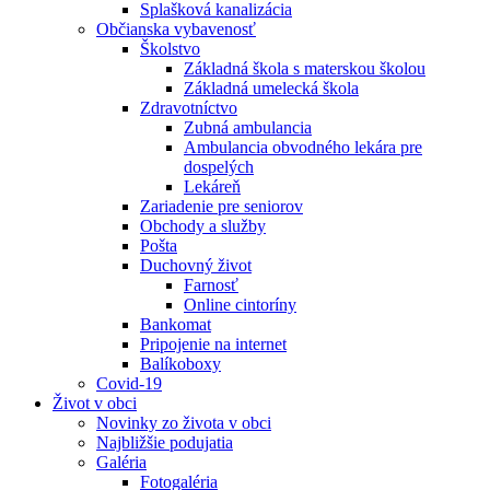
Splašková kanalizácia
Občianska vybavenosť
Školstvo
Základná škola s materskou školou
Základná umelecká škola
Zdravotníctvo
Zubná ambulancia
Ambulancia obvodného lekára pre
dospelých
Lekáreň
Zariadenie pre seniorov
Obchody a služby
Pošta
Duchovný život
Farnosť
Online cintoríny
Bankomat
Pripojenie na internet
Balíkoboxy
Covid-19
Život v obci
Novinky zo života v obci
Najbližšie podujatia
Galéria
Fotogaléria