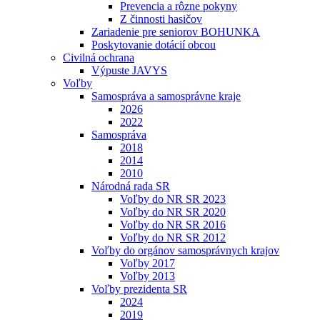
Prevencia a rôzne pokyny
Z činnosti hasičov
Zariadenie pre seniorov BOHUNKA
Poskytovanie dotácií obcou
Civilná ochrana
Výpuste JAVYS
Voľby
Samospráva a samosprávne kraje
2026
2022
Samospráva
2018
2014
2010
Národná rada SR
Voľby do NR SR 2023
Voľby do NR SR 2020
Voľby do NR SR 2016
Voľby do NR SR 2012
Voľby do orgánov samosprávnych krajov
Voľby 2017
Voľby 2013
Voľby prezidenta SR
2024
2019