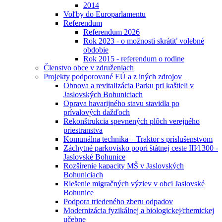
2014
Voľby do Europarlamentu
Referendum
Referendum 2026
Rok 2023 - o možnosti skrátiť volebné
obdobie
Rok 2015 - referendum o rodine
Členstvo obce v združeniach
Projekty podporované EÚ a z iných zdrojov
Obnova a revitalizácia Parku pri kaštieli v
Jaslovských Bohuniciach
Oprava havarijného stavu stavidla po
prívalových dažďoch
Rekonštrukcia spevnených plôch verejného
priestranstva
Komunálna technika – Traktor s príslušenstvom
Záchytné parkovisko popri štátnej ceste III⁄1300 -
Jaslovské Bohunice
Rozšírenie kapacity MŠ v Jaslovských
Bohuniciach
Riešenie migračných výziev v obci Jaslovské
Bohunice
Podpora triedeného zberu odpadov
Modernizácia fyzikálnej a biologickej⁄chemickej
učebne