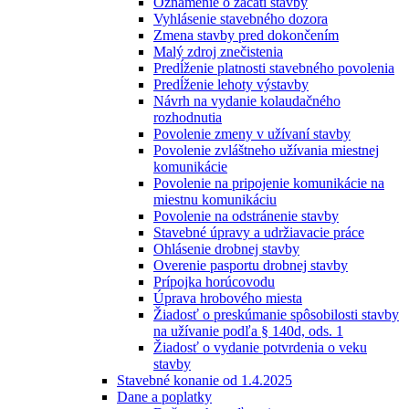
Oznámenie o začatí stavby
Vyhlásenie stavebného dozora
Zmena stavby pred dokončením
Malý zdroj znečistenia
Predĺženie platnosti stavebného povolenia
Predĺženie lehoty výstavby
Návrh na vydanie kolaudačného
rozhodnutia
Povolenie zmeny v užívaní stavby
Povolenie zvláštneho užívania miestnej
komunikácie
Povolenie na pripojenie komunikácie na
miestnu komunikáciu
Povolenie na odstránenie stavby
Stavebné úpravy a udržiavacie práce
Ohlásenie drobnej stavby
Overenie pasportu drobnej stavby
Prípojka horúcovodu
Úprava hrobového miesta
Žiadosť o preskúmanie spôsobilosti stavby
na užívanie podľa § 140d, ods. 1
Žiadosť o vydanie potvrdenia o veku
stavby
Stavebné konanie od 1.4.2025
Dane a poplatky