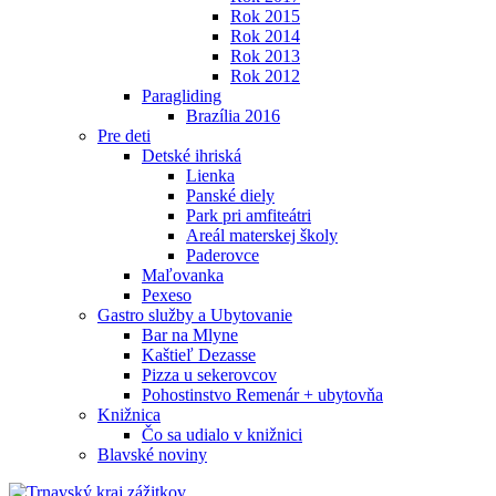
Rok 2015
Rok 2014
Rok 2013
Rok 2012
Paragliding
Brazília 2016
Pre deti
Detské ihriská
Lienka
Panské diely
Park pri amfiteátri
Areál materskej školy
Paderovce
Maľovanka
Pexeso
Gastro služby a Ubytovanie
Bar na Mlyne
Kaštieľ Dezasse
Pizza u sekerovcov
Pohostinstvo Remenár + ubytovňa
Knižnica
Čo sa udialo v knižnici
Blavské noviny