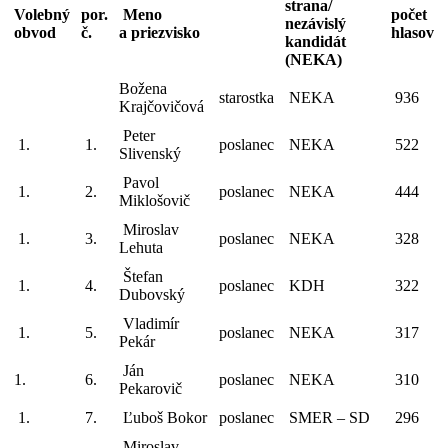
strana/
Volebný
por.
Meno
počet
nezávislý
obvod
č.
a priezvisko
hlasov
kandidát
(NEKA)
Božena
starostka
NEKA
936
Krajčovičová
Peter
1.
1.
poslanec
NEKA
522
Slivenský
Pavol
1.
2.
poslanec
NEKA
444
Miklošovič
Miroslav
1.
3.
poslanec
NEKA
328
Lehuta
Štefan
1.
4.
poslanec
KDH
322
Dubovský
Vladimír
1.
5.
poslanec
NEKA
317
Pekár
Ján
1.
6.
poslanec
NEKA
310
Pekarovič
1.
7.
Ľuboš Bokor
poslanec
SMER – SD
296
Miroslav