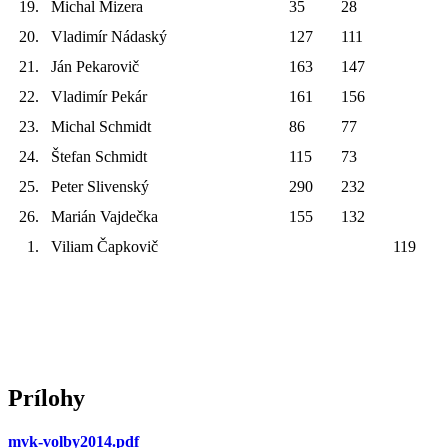
19. Michal Mizera
35
28
20. Vladimír Nádaský
127
111
21. Ján Pekarovič
163
147
22. Vladimír Pekár
161
156
23. Michal Schmidt
86
77
24. Štefan Schmidt
115
73
25. Peter Slivenský
290
232
26. Marián Vajdečka
155
132
1. Viliam Čapkovič
119
Prílohy
mvk-volby2014.pdf