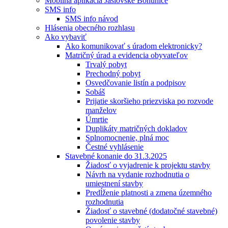
Mobilná aplikácia Jaslovské Bohunice
SMS info
SMS info návod
Hlásenia obecného rozhlasu
Ako vybaviť
Ako komunikovať s úradom elektronicky?
Matričný úrad a evidencia obyvateľov
Trvalý pobyt
Prechodný pobyt
Osvedčovanie listín a podpisov
Sobáš
Prijatie skoršieho priezviska po rozvode
manželov
Úmrtie
Duplikáty matričných dokladov
Splnomocnenie, plná moc
Čestné vyhlásenie
Stavebné konanie do 31.3.2025
Žiadosť o vyjadrenie k projektu stavby
Návrh na vydanie rozhodnutia o
umiestnení stavby
Predĺženie platnosti a zmena územného
rozhodnutia
Žiadosť o stavebné (dodatočné stavebné)
povolenie stavby