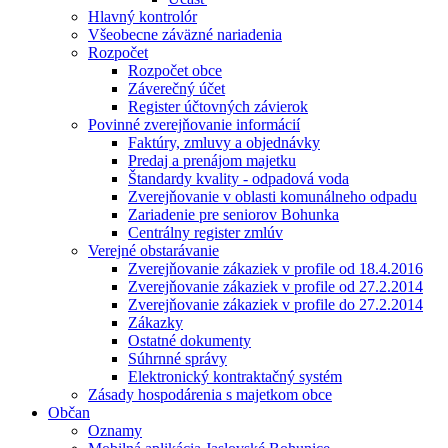
Hlavný kontrolór
Všeobecne záväzné nariadenia
Rozpočet
Rozpočet obce
Záverečný účet
Register účtovných závierok
Povinné zverejňovanie informácií
Faktúry, zmluvy a objednávky
Predaj a prenájom majetku
Štandardy kvality - odpadová voda
Zverejňovanie v oblasti komunálneho odpadu
Zariadenie pre seniorov Bohunka
Centrálny register zmlúv
Verejné obstarávanie
Zverejňovanie zákaziek v profile od 18.4.2016
Zverejňovanie zákaziek v profile od 27.2.2014
Zverejňovanie zákaziek v profile do 27.2.2014
Zákazky
Ostatné dokumenty
Súhrnné správy
Elektronický kontraktačný systém
Zásady hospodárenia s majetkom obce
Občan
Oznamy