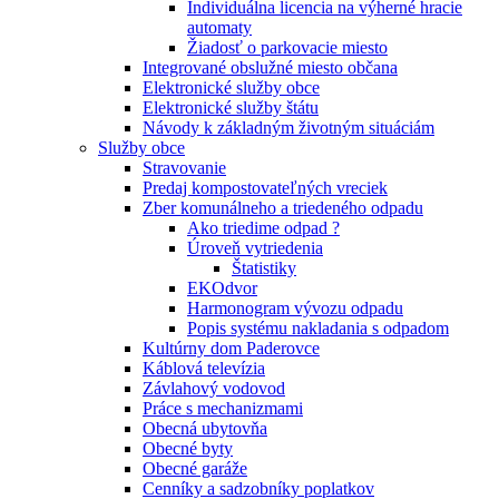
Individuálna licencia na výherné hracie
automaty
Žiadosť o parkovacie miesto
Integrované obslužné miesto občana
Elektronické služby obce
Elektronické služby štátu
Návody k základným životným situáciám
Služby obce
Stravovanie
Predaj kompostovateľných vreciek
Zber komunálneho a triedeného odpadu
Ako triedime odpad ?
Úroveň vytriedenia
Štatistiky
EKOdvor
Harmonogram vývozu odpadu
Popis systému nakladania s odpadom
Kultúrny dom Paderovce
Káblová televízia
Závlahový vodovod
Práce s mechanizmami
Obecná ubytovňa
Obecné byty
Obecné garáže
Cenníky a sadzobníky poplatkov