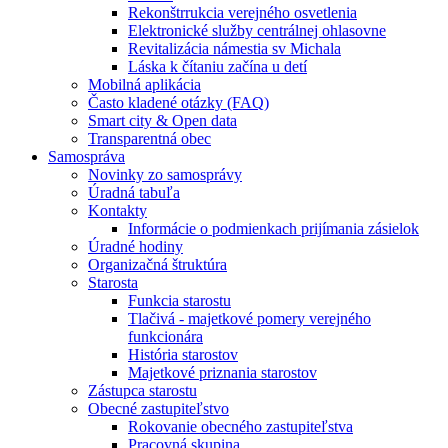
Rekonštrrukcia verejného osvetlenia
Elektronické služby centrálnej ohlasovne
Revitalizácia námestia sv Michala
Láska k čítaniu začína u detí
Mobilná aplikácia
Často kladené otázky (FAQ)
Smart city & Open data
Transparentná obec
Samospráva
Novinky zo samosprávy
Úradná tabuľa
Kontakty
Informácie o podmienkach prijímania zásielok
Úradné hodiny
Organizačná štruktúra
Starosta
Funkcia starostu
Tlačivá - majetkové pomery verejného
funkcionára
História starostov
Majetkové priznania starostov
Zástupca starostu
Obecné zastupiteľstvo
Rokovanie obecného zastupiteľstva
Pracovná skupina