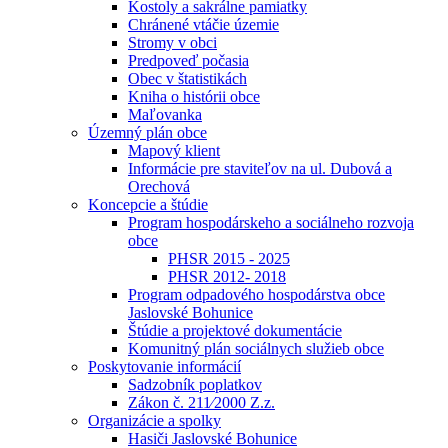
Kostoly a sakrálne pamiatky
Chránené vtáčie územie
Stromy v obci
Predpoveď počasia
Obec v štatistikách
Kniha o histórii obce
Maľovanka
Územný plán obce
Mapový klient
Informácie pre staviteľov na ul. Dubová a
Orechová
Koncepcie a štúdie
Program hospodárskeho a sociálneho rozvoja
obce
PHSR 2015 - 2025
PHSR 2012- 2018
Program odpadového hospodárstva obce
Jaslovské Bohunice
Štúdie a projektové dokumentácie
Komunitný plán sociálnych služieb obce
Poskytovanie informácií
Sadzobník poplatkov
Zákon č. 211⁄2000 Z.z.
Organizácie a spolky
Hasiči Jaslovské Bohunice