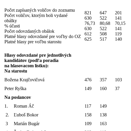
Počet zapísaných voličov do zoznamu
821
647
201
Počet voličov, ktorým boli vydané
630
522
141
obálky
76,73
80,68
70,15
% účasti
630
522
141
Počet odovzdaných obálok
612
508
119
Platné hlasy odovzdané pre voľby do OZ
625
517
140
Platné hlasy pre voľbu starostu
Hlasy odovzdané pre jednotlivých
kandidátov (podľa poradia
na hlasovacom lístku):
Na starostu
Božena Krajčovičová
476
357
103
Peter Ryška
149
160
37
Na poslancov
1. Roman Áč
117
149
2. Ľuboš Bokor
158
138
3 Marián Bugár
109
163