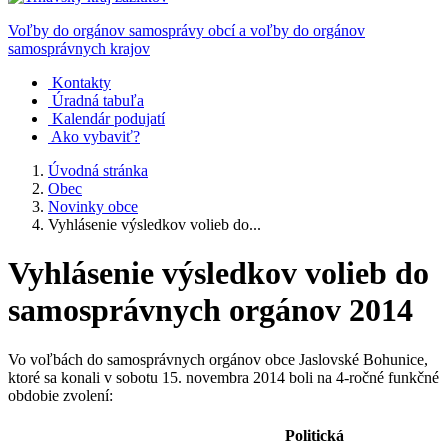
Voľby do orgánov samosprávy obcí a voľby do orgánov
samosprávnych krajov
Kontakty
Úradná tabuľa
Kalendár podujatí
Ako vybaviť?
Úvodná stránka
Obec
Novinky obce
Vyhlásenie výsledkov volieb do...
Vyhlásenie výsledkov volieb do
samosprávnych orgánov 2014
Vo voľbách do samosprávnych orgánov obce Jaslovské Bohunice,
ktoré sa konali v sobotu 15. novembra 2014 boli na 4-ročné funkčné
obdobie zvolení:
Politická