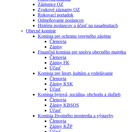
Zápisnice OZ
Zvukové záznamy OZ
Rokovací poriadok
Odmeňovanie poslancov
História poslancov a účasť na zasadnutiach
Obecné komisie
Komisia pre ochranu verejného záujmu
Členovia
Zápisy
Finančná komisia pre správu obecného majetku
Členovia
Zápisy FK
Účasť
Komisia pre šport, kultúru a vzdelávanie
Členovia
Zápisy KSK
Účasť
Komisia bytová, sociálna, obchodu a služieb
Členovia
Zápisy KBSOS
Účasť
Komisia životného prostredia a výstavby
Členovia
Zápisy KŽP
Účasť