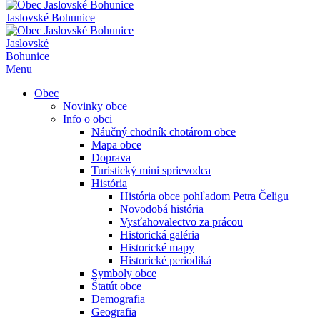
Jaslovské Bohunice
Jaslovské
Bohunice
Menu
Obec
Novinky obce
Info o obci
Náučný chodník chotárom obce
Mapa obce
Doprava
Turistický mini sprievodca
História
História obce pohľadom Petra Čeligu
Novodobá história
Vysťahovalectvo za prácou
Historická galéria
Historické mapy
Historické periodiká
Symboly obce
Štatút obce
Demografia
Geografia