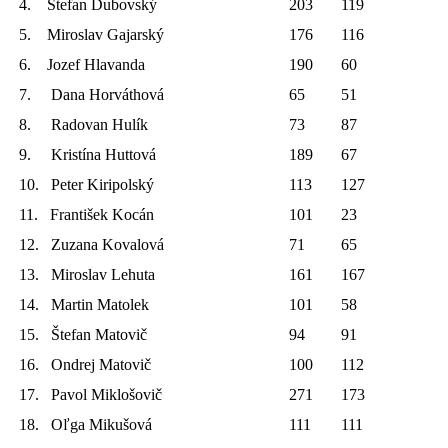
4. Štefan Dubovský
203
119
5. Miroslav Gajarský
176
116
6. Jozef Hlavanda
190
60
7. Dana Horváthová
65
51
8. Radovan Hulík
73
87
9. Kristína Huttová
189
67
10. Peter Kiripolský
113
127
11. František Kocán
101
23
12. Zuzana Kovalová
71
65
13. Miroslav Lehuta
161
167
14. Martin Matolek
101
58
15. Štefan Matovič
94
91
16. Ondrej Matovič
100
112
17. Pavol Miklošovič
271
173
18. Oľga Mikušová
111
111