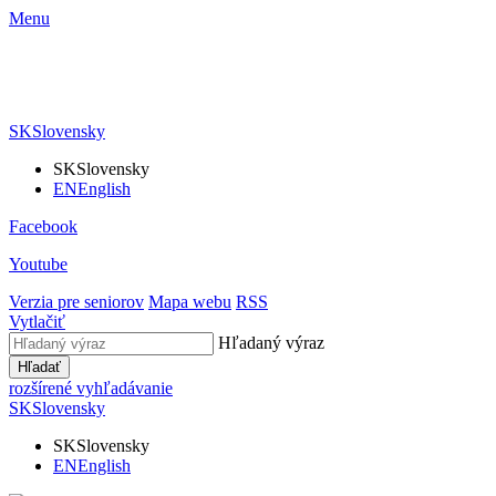
Menu
SK
Slovensky
SK
Slovensky
EN
English
Facebook
Youtube
Verzia pre seniorov
Mapa webu
RSS
Vytlačiť
Hľadaný výraz
Hľadať
rozšírené vyhľadávanie
SK
Slovensky
SK
Slovensky
EN
English