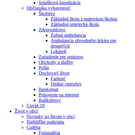
Splašková kanalizácia
Občianska vybavenosť
Školstvo
Základná škola s materskou školou
Základná umelecká škola
Zdravotníctvo
Zubná ambulancia
Ambulancia obvodného lekára pre
dospelých
Lekáreň
Zariadenie pre seniorov
Obchody a služby
Pošta
Duchovný život
Farnosť
Online cintoríny
Bankomat
Pripojenie na internet
Balíkoboxy
Covid-19
Život v obci
Novinky zo života v obci
Najbližšie podujatia
Galéria
Fotogaléria