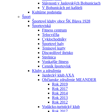
Slávnosti v Jaslovských Bohuniciach
V Bohunicách pri kaštieli
Kultúrne podujatia
Šport
Športové kluby obce ŠK Blava 1928
Športoviská
Fitness centrum
Telocvičňa
Cyklochodníky
Športové haly
Tenisové kurty
Discgolfové ihrisko
Strelnica
Vonkajšie fitness
Cenník športovísk
Kluby a združenia
Jazdecký klub AXA
Občianske združenie MEANDER
Rok 2019
Rok 2017
Rok 2014
Rok 2013
Rok 2012
Vodácko-turistický klub
Rok 2017