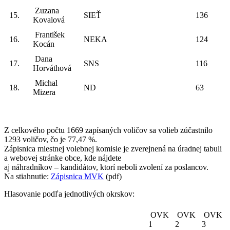
Zuzana
15.
SIEŤ
136
Kovalová
František
16.
NEKA
124
Kocán
Dana
17.
SNS
116
Horváthová
Michal
18.
ND
63
Mizera
Z celkového počtu 1669 zapísaných voličov sa volieb zúčastnilo
1293 voličov, čo je 77,47 %.
Zápisnica miestnej volebnej komisie je zverejnená na úradnej tabuli
a webovej stránke obce, kde nájdete
aj náhradníkov – kandidátov, ktorí neboli zvolení za poslancov.
Na stiahnutie:
Zápisnica MVK
(pdf)
Hlasovanie podľa jednotlivých okrskov:
OVK
OVK
OVK
1
2
3