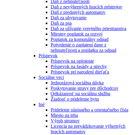
Daň z nehnuteľnosti
Daň z nevýherných hracích prístrojov
Daň z predajných automatov
Daň za ubytovanie
Daň za psa
Daň za užívanie verejného priestranstva
Miestny poplatok za rozvoj
Poplatok za komunálny odpad
Potvrdenie o zaplatení dane z
nehnuteľnosti a poplatku za odpad
Príspevok
Príspevok na oplotenie
Príspevok na fasády a strechy
Príspevok pri narodení dieťaťa
Sociálne veci
Jednorázová sociálna dávka
Poskytovanie stravy pre dôchodcov
Odkázanosť na sociálnu službu
Žiadosť o pridelenie bytu
Iné
Pridelenie súpisného a orientačného čísla
Miesto na trhu
Výrub stromov
Licencia na prevádzkovanie výherných
hracích automatov