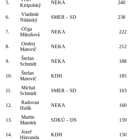
5.
NEKA
240
Kiripolský
Vladimír
6.
SMER – SD
238
Nádaský
Oľga
7.
NEKA
222
Mikušová
Ondrej
8.
NEKA
212
Matovič
Štefan
9.
NEKA
188
Schmidt
Štefan
10.
KDH
185
Matovič
Michal
11.
SMER – SD
163
Schmidt
Radovan
12.
NEKA
160
Hulík
Martin
13.
SDKÚ – DS
159
Matolek
Jozef
14.
KDH
150
Hlavanda