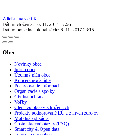
Zdieľať na sieti X
Dátum vloženia:
16. 11. 2014 17:56
Dátum poslednej aktualizácie:
6. 11. 2017 23:15
Obec
Novinky obce
Info o obci
Územný plán obce
Koncepcie a štúdie
Poskytovanie informácií
Organizácie a spolky
Civilná ochrana
Voľby
Členstvo obce v združeniach
Projekty podporované EÚ a z iných zdrojov
Mobilná aplikácia
Často kladené otázky (FAQ)
Smart city & Open data
Transparentná obec