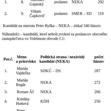
1.
8.
poslanec
NEKA
292
Gajarský
Viliam
2.
9.
poslanec
SMER – SD
119
Čapkovič
Kandidát na starostu Peter Ryška – NEKA – získal 346 hlasov.
Náhradníci – kandidáti, ktorí neboli zvolení za poslancov obecného
zastupiteľstva vo Volebnom obvode č.1:
Meno
Politická strana / nezávislý
počet
Por.č.
a priezvisko
kandidát (NEKA)
hlasov
Marián
1.
SDKÚ – DS
287
Vajdečka
Marián
2.
NEKA
272
Bugár
3.
Roman Áč
NEKA
266
Kristína
4.
KDH
256
Huttová
Peter