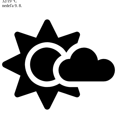
32/19 °C
nedeľa
9. 8.