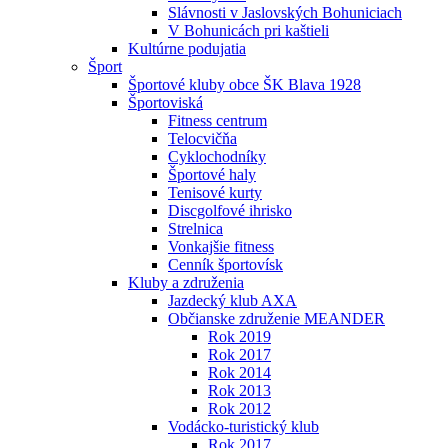
Slávnosti v Jaslovských Bohuniciach
V Bohunicách pri kaštieli
Kultúrne podujatia
Šport
Športové kluby obce ŠK Blava 1928
Športoviská
Fitness centrum
Telocvičňa
Cyklochodníky
Športové haly
Tenisové kurty
Discgolfové ihrisko
Strelnica
Vonkajšie fitness
Cenník športovísk
Kluby a združenia
Jazdecký klub AXA
Občianske združenie MEANDER
Rok 2019
Rok 2017
Rok 2014
Rok 2013
Rok 2012
Vodácko-turistický klub
Rok 2017