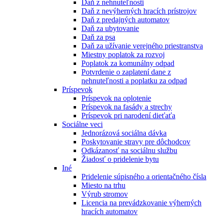
Daň z nehnuteľnosti
Daň z nevýherných hracích prístrojov
Daň z predajných automatov
Daň za ubytovanie
Daň za psa
Daň za užívanie verejného priestranstva
Miestny poplatok za rozvoj
Poplatok za komunálny odpad
Potvrdenie o zaplatení dane z
nehnuteľnosti a poplatku za odpad
Príspevok
Príspevok na oplotenie
Príspevok na fasády a strechy
Príspevok pri narodení dieťaťa
Sociálne veci
Jednorázová sociálna dávka
Poskytovanie stravy pre dôchodcov
Odkázanosť na sociálnu službu
Žiadosť o pridelenie bytu
Iné
Pridelenie súpisného a orientačného čísla
Miesto na trhu
Výrub stromov
Licencia na prevádzkovanie výherných
hracích automatov