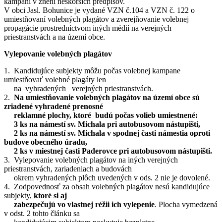
kampani v znení neskorších predpisov.
V obci Jasl. Bohunice je vydané VZN č.104 a VZN č. 122 o
umiestňovaní volebných plagátov a zverejňovanie volebnej
propagácie prostredníctvom iných médií na verejných
priestranstvách a na území obce.
Vylepovanie volebných plagátov
1. Kandidujúce subjekty môžu počas volebnej kampane
umiestňovať volebné plagáty len
na vyhradených verejných priestranstvách.
2.
Na umiestňovanie volebných plagátov na území obce sú
zriadené vyhradené prenosné
reklamné plochy, ktoré budú počas volieb umiestnené:
3 ks na námestí sv. Michala pri autobusovom nástupišti,
2 ks na námestí sv. Michala v spodnej časti námestia oproti
budove obecného úradu,
2 ks v miestnej časti Paderovce pri autobusovom nástupišti.
3. Vylepovanie volebných plagátov na iných verejných
priestranstvách, zariadeniach a budovách
okrem vyhradených plôch uvedených v ods. 2 nie je dovolené.
4. Zodpovednosť za obsah volebných plagátov nesú kandidujúce
subjekty,
ktoré si aj
zabezpečujú vo vlastnej réžii ich vylepenie
. Plocha vymedzená
v odst. 2 tohto článku sa