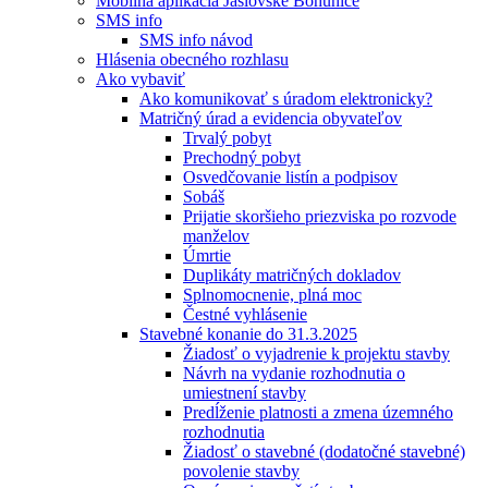
Mobilná aplikácia Jaslovské Bohunice
SMS info
SMS info návod
Hlásenia obecného rozhlasu
Ako vybaviť
Ako komunikovať s úradom elektronicky?
Matričný úrad a evidencia obyvateľov
Trvalý pobyt
Prechodný pobyt
Osvedčovanie listín a podpisov
Sobáš
Prijatie skoršieho priezviska po rozvode
manželov
Úmrtie
Duplikáty matričných dokladov
Splnomocnenie, plná moc
Čestné vyhlásenie
Stavebné konanie do 31.3.2025
Žiadosť o vyjadrenie k projektu stavby
Návrh na vydanie rozhodnutia o
umiestnení stavby
Predĺženie platnosti a zmena územného
rozhodnutia
Žiadosť o stavebné (dodatočné stavebné)
povolenie stavby