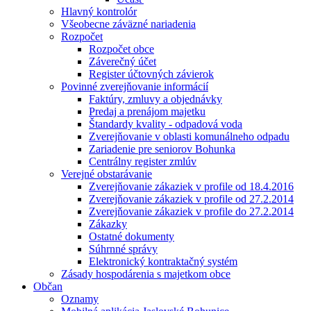
Hlavný kontrolór
Všeobecne záväzné nariadenia
Rozpočet
Rozpočet obce
Záverečný účet
Register účtovných závierok
Povinné zverejňovanie informácií
Faktúry, zmluvy a objednávky
Predaj a prenájom majetku
Štandardy kvality - odpadová voda
Zverejňovanie v oblasti komunálneho odpadu
Zariadenie pre seniorov Bohunka
Centrálny register zmlúv
Verejné obstarávanie
Zverejňovanie zákaziek v profile od 18.4.2016
Zverejňovanie zákaziek v profile od 27.2.2014
Zverejňovanie zákaziek v profile do 27.2.2014
Zákazky
Ostatné dokumenty
Súhrnné správy
Elektronický kontraktačný systém
Zásady hospodárenia s majetkom obce
Občan
Oznamy