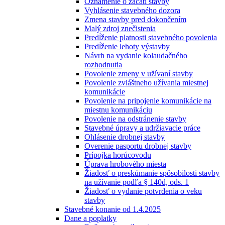
Oznámenie o začatí stavby
Vyhlásenie stavebného dozora
Zmena stavby pred dokončením
Malý zdroj znečistenia
Predĺženie platnosti stavebného povolenia
Predĺženie lehoty výstavby
Návrh na vydanie kolaudačného
rozhodnutia
Povolenie zmeny v užívaní stavby
Povolenie zvláštneho užívania miestnej
komunikácie
Povolenie na pripojenie komunikácie na
miestnu komunikáciu
Povolenie na odstránenie stavby
Stavebné úpravy a udržiavacie práce
Ohlásenie drobnej stavby
Overenie pasportu drobnej stavby
Prípojka horúcovodu
Úprava hrobového miesta
Žiadosť o preskúmanie spôsobilosti stavby
na užívanie podľa § 140d, ods. 1
Žiadosť o vydanie potvrdenia o veku
stavby
Stavebné konanie od 1.4.2025
Dane a poplatky