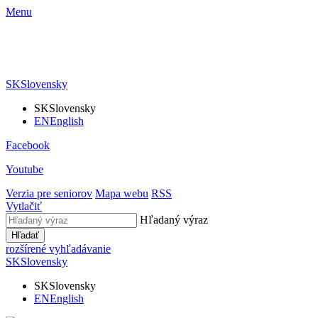
Menu
SK
Slovensky
SK
Slovensky
EN
English
Facebook
Youtube
Verzia pre seniorov
Mapa webu
RSS
Vytlačiť
Hľadaný výraz
Hľadať
rozšírené vyhľadávanie
SK
Slovensky
SK
Slovensky
EN
English