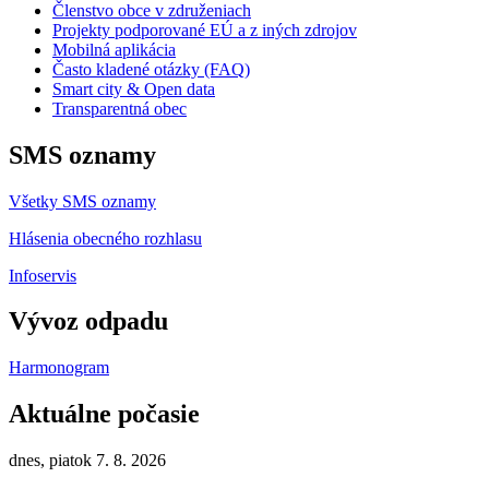
Členstvo obce v združeniach
Projekty podporované EÚ a z iných zdrojov
Mobilná aplikácia
Často kladené otázky (FAQ)
Smart city & Open data
Transparentná obec
SMS oznamy
Všetky SMS oznamy
Hlásenia obecného rozhlasu
Infoservis
Vývoz odpadu
Harmonogram
Aktuálne počasie
dnes, piatok 7. 8. 2026