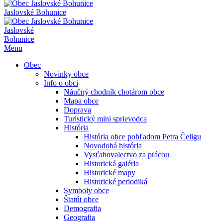
Jaslovské Bohunice
Jaslovské
Bohunice
Menu
Obec
Novinky obce
Info o obci
Náučný chodník chotárom obce
Mapa obce
Doprava
Turistický mini sprievodca
História
História obce pohľadom Petra Čeligu
Novodobá história
Vysťahovalectvo za prácou
Historická galéria
Historické mapy
Historické periodiká
Symboly obce
Štatút obce
Demografia
Geografia