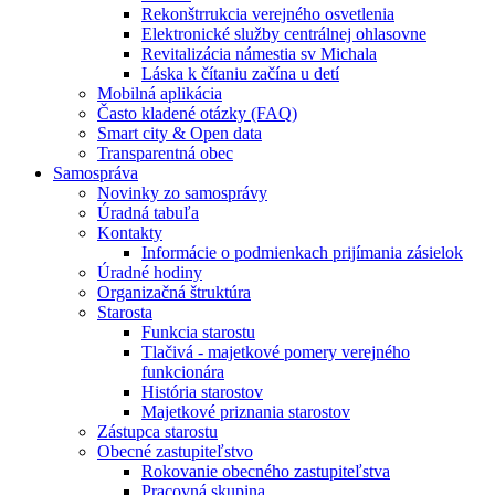
Rekonštrrukcia verejného osvetlenia
Elektronické služby centrálnej ohlasovne
Revitalizácia námestia sv Michala
Láska k čítaniu začína u detí
Mobilná aplikácia
Často kladené otázky (FAQ)
Smart city & Open data
Transparentná obec
Samospráva
Novinky zo samosprávy
Úradná tabuľa
Kontakty
Informácie o podmienkach prijímania zásielok
Úradné hodiny
Organizačná štruktúra
Starosta
Funkcia starostu
Tlačivá - majetkové pomery verejného
funkcionára
História starostov
Majetkové priznania starostov
Zástupca starostu
Obecné zastupiteľstvo
Rokovanie obecného zastupiteľstva
Pracovná skupina