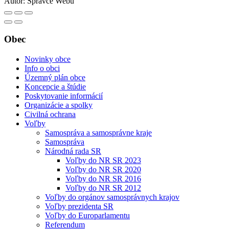
Autor:
Správce Webu
Obec
Novinky obce
Info o obci
Územný plán obce
Koncepcie a štúdie
Poskytovanie informácií
Organizácie a spolky
Civilná ochrana
Voľby
Samospráva a samosprávne kraje
Samospráva
Národná rada SR
Voľby do NR SR 2023
Voľby do NR SR 2020
Voľby do NR SR 2016
Voľby do NR SR 2012
Voľby do orgánov samosprávnych krajov
Voľby prezidenta SR
Voľby do Europarlamentu
Referendum