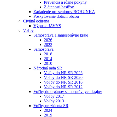
Prevencia a rôzne pokyny
Z činnosti hasičov
Zariadenie pre seniorov BOHUNKA
Poskytovanie dotácií obcou
Civilná ochrana
Výpuste JAVYS
Voľby
Samospráva a samosprávne kraje
2026
2022
Samospráva
2018
2014
2010
Národná rada SR
Voľby do NR SR 2023
Voľby do NR SR 2020
Voľby do NR SR 2016
Voľby do NR SR 2012
Voľby do orgánov samosprávnych krajov
Voľby 2017
Voľby 2013
Voľby prezidenta SR
2024
2019