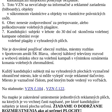
kandidujúcim subjektom poskytuje bezplatne.
5. Toto VZN sa nevzťahuje na informačné a reklamné zariadenia
(bilboardy), objekty
v súkromnom vlastníctve a objekty vo vlastníctve právnických
osôb.
6. Obec nenesie zodpovednosť za prelepovanie, alebo
poškodzovanie volebných plagátov.
7. Kandidujúci subjekt v lehote do 30 dní od skončenia volebnej
kampane odstráni svoje
volebné plagáty z vyhradených plôch.
Nie je dovolené používať obecný rozhlas, miestny rozhlas
v športovom areáli ŠK Blava, obecný káblový televízny rozvod
a webovú stránku obce na volebnú kampaň s výnimkou oznámenia
konania volebných zhromaždení.
Každý kandidujúci subkejt má na vyhradených plochách vyznačené
ohraničené miesto, kde si môže vylepiť svoje reklamné tlačoviny.
Miesto je vaznačené číslom, pod ktorým bude vedený vo voľbách.
Na stiahnutie:
VZN č.104
,
VZN č.122
.
Na mapke je zakreslené umiestnenie jednotlivých reklamných plôch,
na ktorých je vo vrchnej časti napísané, pre ktoré kandidujúce
subjekty je ktorá plocha určená.
ŽIADAME O DODRŽANIE
ROZMIESTNENIA ako aj určenej PLOCHY!