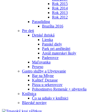
Rok 2015
Rok 2014
Rok 2013
Rok 2012
Paragliding
Brazília 2016
Pre deti
Detské ihriská
Lienka
Panské diely
Park pri amfiteátri
Areál materskej školy
Paderovce
Maľovanka
Pexeso
Gastro služby a Ubytovanie
Bar na Mlyne
Kaštieľ Dezasse
Pizza u sekerovcov
Pohostinstvo Remenár + ubytovňa
Knižnica
Čo sa udialo v knižnici
Blavské noviny