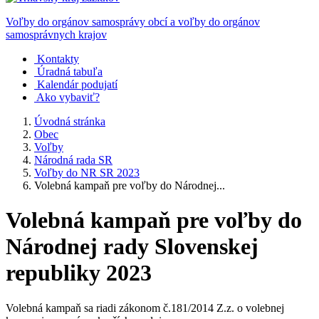
Voľby do orgánov samosprávy obcí a voľby do orgánov
samosprávnych krajov
Kontakty
Úradná tabuľa
Kalendár podujatí
Ako vybaviť?
Úvodná stránka
Obec
Voľby
Národná rada SR
Voľby do NR SR 2023
Volebná kampaň pre voľby do Národnej...
Volebná kampaň pre voľby do
Národnej rady Slovenskej
republiky 2023
Volebná kampaň sa riadi zákonom č.181/2014 Z.z. o volebnej