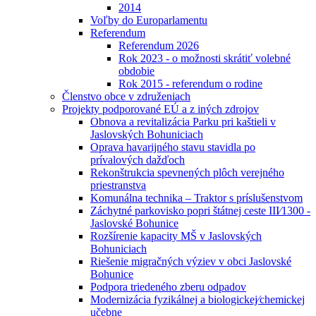
2014
Voľby do Europarlamentu
Referendum
Referendum 2026
Rok 2023 - o možnosti skrátiť volebné
obdobie
Rok 2015 - referendum o rodine
Členstvo obce v združeniach
Projekty podporované EÚ a z iných zdrojov
Obnova a revitalizácia Parku pri kaštieli v
Jaslovských Bohuniciach
Oprava havarijného stavu stavidla po
prívalových dažďoch
Rekonštrukcia spevnených plôch verejného
priestranstva
Komunálna technika – Traktor s príslušenstvom
Záchytné parkovisko popri štátnej ceste III⁄1300 -
Jaslovské Bohunice
Rozšírenie kapacity MŠ v Jaslovských
Bohuniciach
Riešenie migračných výziev v obci Jaslovské
Bohunice
Podpora triedeného zberu odpadov
Modernizácia fyzikálnej a biologickej⁄chemickej
učebne