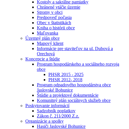
Kostoly a sakrálne pamiatky
Chránené vtáčie územie
Stromy v obci
Predpoveď počasia
Obec v štatistikách
Kniha o histórii obce
Maľovanka
Územný plán obce
Mapový klient
Informácie pre staviteľov na ul. Dubová a
Orechová
Koncepcie a štúdie
Program hospodárskeho a sociálneho rozvoja
obce
PHSR 2015 - 2025
PHSR 2012- 2018
Program odpadového hospodárstva obce
Jaslovské Bohunice
Štúdie a projektové dokumentácie
Komunitný plán sociálnych služieb obce
Poskytovanie informácií
Sadzobník poplatkov
Zákon č. 211⁄2000 Z.z.
Organizácie a spolky
Hasiči Jaslovské Bohunice