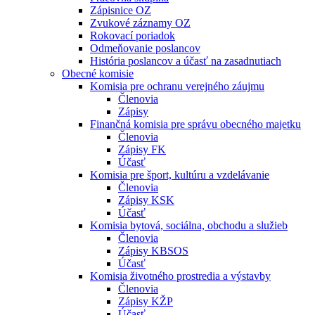
Zápisnice OZ
Zvukové záznamy OZ
Rokovací poriadok
Odmeňovanie poslancov
História poslancov a účasť na zasadnutiach
Obecné komisie
Komisia pre ochranu verejného záujmu
Členovia
Zápisy
Finančná komisia pre správu obecného majetku
Členovia
Zápisy FK
Účasť
Komisia pre šport, kultúru a vzdelávanie
Členovia
Zápisy KSK
Účasť
Komisia bytová, sociálna, obchodu a služieb
Členovia
Zápisy KBSOS
Účasť
Komisia životného prostredia a výstavby
Členovia
Zápisy KŽP
Účasť