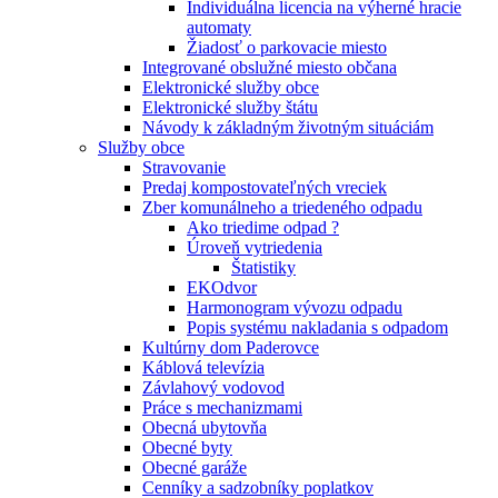
Individuálna licencia na výherné hracie
automaty
Žiadosť o parkovacie miesto
Integrované obslužné miesto občana
Elektronické služby obce
Elektronické služby štátu
Návody k základným životným situáciám
Služby obce
Stravovanie
Predaj kompostovateľných vreciek
Zber komunálneho a triedeného odpadu
Ako triedime odpad ?
Úroveň vytriedenia
Štatistiky
EKOdvor
Harmonogram vývozu odpadu
Popis systému nakladania s odpadom
Kultúrny dom Paderovce
Káblová televízia
Závlahový vodovod
Práce s mechanizmami
Obecná ubytovňa
Obecné byty
Obecné garáže
Cenníky a sadzobníky poplatkov