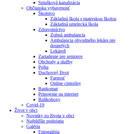
Splašková kanalizácia
Občianska vybavenosť
Školstvo
Základná škola s materskou školou
Základná umelecká škola
Zdravotníctvo
Zubná ambulancia
Ambulancia obvodného lekára pre
dospelých
Lekáreň
Zariadenie pre seniorov
Obchody a služby
Pošta
Duchovný život
Farnosť
Online cintoríny
Bankomat
Pripojenie na internet
Balíkoboxy
Covid-19
Život v obci
Novinky zo života v obci
Najbližšie podujatia
Galéria
Fotogaléria