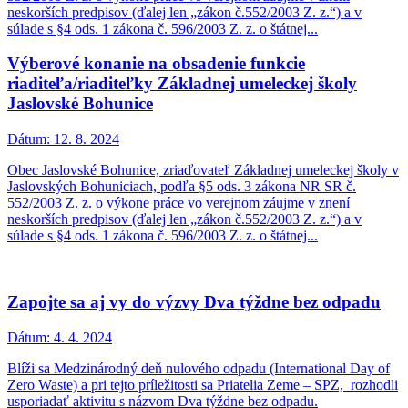
neskorších predpisov (ďalej len „zákon č.552/2003 Z. z.“) a v
súlade s §4 ods. 1 zákona č. 596/2003 Z. z. o štátnej...
Výberové konanie na obsadenie funkcie
riaditeľa/riaditeľky Základnej umeleckej školy
Jaslovské Bohunice
Dátum:
12. 8. 2024
Obec Jaslovské Bohunice, zriaďovateľ Základnej umeleckej školy v
Jaslovských Bohuniciach, podľa §5 ods. 3 zákona NR SR č.
552/2003 Z. z. o výkone práce vo verejnom záujme v znení
neskorších predpisov (ďalej len „zákon č.552/2003 Z. z.“) a v
súlade s §4 ods. 1 zákona č. 596/2003 Z. z. o štátnej...
Zapojte sa aj vy do výzvy Dva týždne bez odpadu
Dátum:
4. 4. 2024
Blíži sa Medzinárodný deň nulového odpadu (International Day of
Zero Waste) a pri tejto príležitosti sa Priatelia Zeme – SPZ, rozhodli
usporiadať aktivitu s názvom Dva týždne bez odpadu.