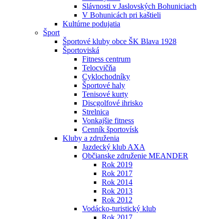
Slávnosti v Jaslovských Bohuniciach
V Bohunicách pri kaštieli
Kultúrne podujatia
Šport
Športové kluby obce ŠK Blava 1928
Športoviská
Fitness centrum
Telocvičňa
Cyklochodníky
Športové haly
Tenisové kurty
Discgolfové ihrisko
Strelnica
Vonkajšie fitness
Cenník športovísk
Kluby a združenia
Jazdecký klub AXA
Občianske združenie MEANDER
Rok 2019
Rok 2017
Rok 2014
Rok 2013
Rok 2012
Vodácko-turistický klub
Rok 2017