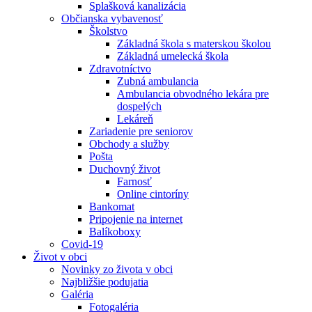
Splašková kanalizácia
Občianska vybavenosť
Školstvo
Základná škola s materskou školou
Základná umelecká škola
Zdravotníctvo
Zubná ambulancia
Ambulancia obvodného lekára pre
dospelých
Lekáreň
Zariadenie pre seniorov
Obchody a služby
Pošta
Duchovný život
Farnosť
Online cintoríny
Bankomat
Pripojenie na internet
Balíkoboxy
Covid-19
Život v obci
Novinky zo života v obci
Najbližšie podujatia
Galéria
Fotogaléria