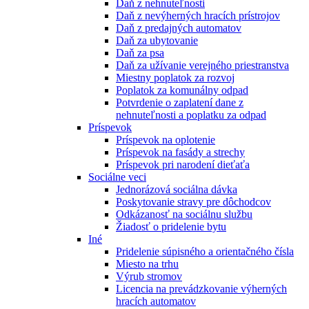
Daň z nehnuteľnosti
Daň z nevýherných hracích prístrojov
Daň z predajných automatov
Daň za ubytovanie
Daň za psa
Daň za užívanie verejného priestranstva
Miestny poplatok za rozvoj
Poplatok za komunálny odpad
Potvrdenie o zaplatení dane z
nehnuteľnosti a poplatku za odpad
Príspevok
Príspevok na oplotenie
Príspevok na fasády a strechy
Príspevok pri narodení dieťaťa
Sociálne veci
Jednorázová sociálna dávka
Poskytovanie stravy pre dôchodcov
Odkázanosť na sociálnu službu
Žiadosť o pridelenie bytu
Iné
Pridelenie súpisného a orientačného čísla
Miesto na trhu
Výrub stromov
Licencia na prevádzkovanie výherných
hracích automatov