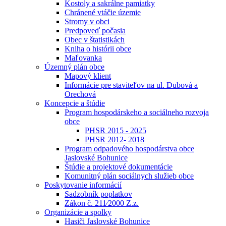
Kostoly a sakrálne pamiatky
Chránené vtáčie územie
Stromy v obci
Predpoveď počasia
Obec v štatistikách
Kniha o histórii obce
Maľovanka
Územný plán obce
Mapový klient
Informácie pre staviteľov na ul. Dubová a
Orechová
Koncepcie a štúdie
Program hospodárskeho a sociálneho rozvoja
obce
PHSR 2015 - 2025
PHSR 2012- 2018
Program odpadového hospodárstva obce
Jaslovské Bohunice
Štúdie a projektové dokumentácie
Komunitný plán sociálnych služieb obce
Poskytovanie informácií
Sadzobník poplatkov
Zákon č. 211⁄2000 Z.z.
Organizácie a spolky
Hasiči Jaslovské Bohunice