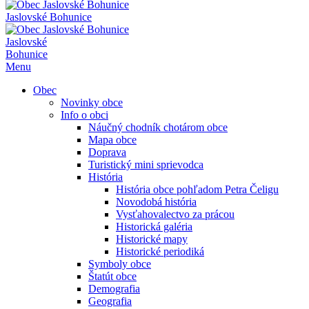
Jaslovské Bohunice
Jaslovské
Bohunice
Menu
Obec
Novinky obce
Info o obci
Náučný chodník chotárom obce
Mapa obce
Doprava
Turistický mini sprievodca
História
História obce pohľadom Petra Čeligu
Novodobá história
Vysťahovalectvo za prácou
Historická galéria
Historické mapy
Historické periodiká
Symboly obce
Štatút obce
Demografia
Geografia