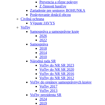
Prevencia a rôzne pokyny
Z činnosti hasičov
Zariadenie pre seniorov BOHUNKA
Poskytovanie dotácií obcou
Civilná ochrana
Výpuste JAVYS
Voľby
Samospráva a samosprávne kraje
2026
2022
Samospráva
2018
2014
2010
Národná rada SR
Voľby do NR SR 2023
Voľby do NR SR 2020
Voľby do NR SR 2016
Voľby do NR SR 2012
Voľby do orgánov samosprávnych krajov
Voľby 2017
Voľby 2013
Voľby prezidenta SR
2024
2019