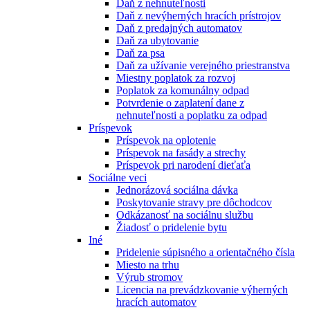
Daň z nehnuteľnosti
Daň z nevýherných hracích prístrojov
Daň z predajných automatov
Daň za ubytovanie
Daň za psa
Daň za užívanie verejného priestranstva
Miestny poplatok za rozvoj
Poplatok za komunálny odpad
Potvrdenie o zaplatení dane z
nehnuteľnosti a poplatku za odpad
Príspevok
Príspevok na oplotenie
Príspevok na fasády a strechy
Príspevok pri narodení dieťaťa
Sociálne veci
Jednorázová sociálna dávka
Poskytovanie stravy pre dôchodcov
Odkázanosť na sociálnu službu
Žiadosť o pridelenie bytu
Iné
Pridelenie súpisného a orientačného čísla
Miesto na trhu
Výrub stromov
Licencia na prevádzkovanie výherných
hracích automatov