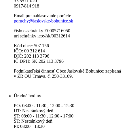
33/5571 020
0917/814 918
Email pre nahlasovanie porúch:
poruchy@jaslovske-bohunice.sk
číslo e-schránky E0005716050
uri schránky ico://sk/00312614
Kód obce: 507 156
IČO: 00 312 614
DIČ: 202 113 3796
IČ DPH: SK 202 113 3796
Podnikateľská činnosť Obce Jaslovské Bohunice: zapísaná
v ŽR OÚ Trnava, č. 250-33109.
Úradné hodiny
PO: 08:00 - 11:30 , 12:00 - 15:30
UT: Nestránkový deň
ST: 08:00 - 11:30 , 12:00 - 17:00
ŠT: Nestránkový deň
PI: 08:00 - 13:30