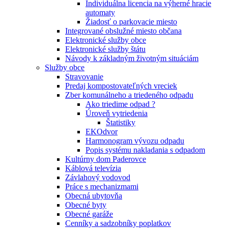
Individuálna licencia na výherné hracie
automaty
Žiadosť o parkovacie miesto
Integrované obslužné miesto občana
Elektronické služby obce
Elektronické služby štátu
Návody k základným životným situáciám
Služby obce
Stravovanie
Predaj kompostovateľných vreciek
Zber komunálneho a triedeného odpadu
Ako triedime odpad ?
Úroveň vytriedenia
Štatistiky
EKOdvor
Harmonogram vývozu odpadu
Popis systému nakladania s odpadom
Kultúrny dom Paderovce
Káblová televízia
Závlahový vodovod
Práce s mechanizmami
Obecná ubytovňa
Obecné byty
Obecné garáže
Cenníky a sadzobníky poplatkov