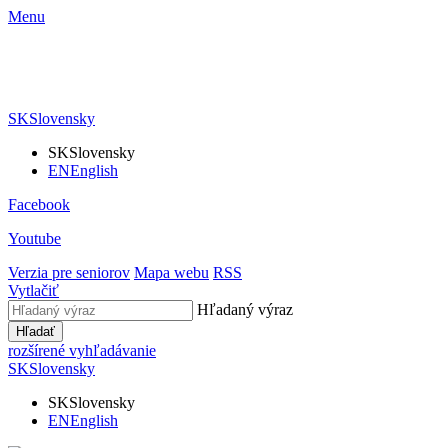
Menu
SK
Slovensky
SK
Slovensky
EN
English
Facebook
Youtube
Verzia pre seniorov
Mapa webu
RSS
Vytlačiť
Hľadaný výraz
Hľadať
rozšírené vyhľadávanie
SK
Slovensky
SK
Slovensky
EN
English