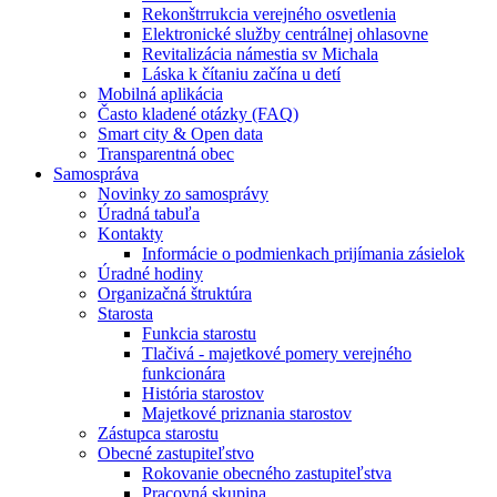
Rekonštrrukcia verejného osvetlenia
Elektronické služby centrálnej ohlasovne
Revitalizácia námestia sv Michala
Láska k čítaniu začína u detí
Mobilná aplikácia
Často kladené otázky (FAQ)
Smart city & Open data
Transparentná obec
Samospráva
Novinky zo samosprávy
Úradná tabuľa
Kontakty
Informácie o podmienkach prijímania zásielok
Úradné hodiny
Organizačná štruktúra
Starosta
Funkcia starostu
Tlačivá - majetkové pomery verejného
funkcionára
História starostov
Majetkové priznania starostov
Zástupca starostu
Obecné zastupiteľstvo
Rokovanie obecného zastupiteľstva
Pracovná skupina