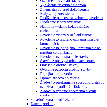
Oznámenie o začatí stavby
Vyhlásenie stavebného dozora
Zmena stavby pred dokončením
Malý zdroj znečistenia
Predĺženie platnosti stavebného povolenia
Predĺženie lehoty výstavby
Návrh na vydanie kolaudačného
rozhodnutia
Povolenie zmeny v užívaní stavby
Povolenie zvláštneho užívania miestnej
komunikácie
Povolenie na pripojenie komunikácie na
miestnu komunikáciu
Povolenie na odstránenie stavby
Stavebné úpravy a udržiavacie práce
Ohlásenie drobnej stavby
Overenie pasportu drobnej stavby
Prípojka horúcovodu
Úprava hrobového miesta
Žiadosť o preskúmanie spôsobilosti stavby
na užívanie podľa § 140d, ods. 1
Žiadosť o vydanie potvrdenia o veku
stavby
Stavebné konanie od 1.4.2025
Dane a poplatky