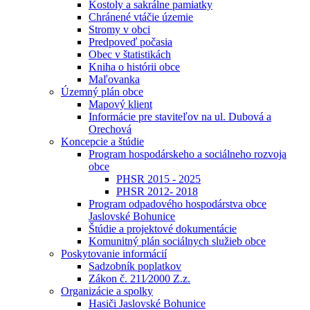
Kostoly a sakrálne pamiatky
Chránené vtáčie územie
Stromy v obci
Predpoveď počasia
Obec v štatistikách
Kniha o histórii obce
Maľovanka
Územný plán obce
Mapový klient
Informácie pre staviteľov na ul. Dubová a
Orechová
Koncepcie a štúdie
Program hospodárskeho a sociálneho rozvoja
obce
PHSR 2015 - 2025
PHSR 2012- 2018
Program odpadového hospodárstva obce
Jaslovské Bohunice
Štúdie a projektové dokumentácie
Komunitný plán sociálnych služieb obce
Poskytovanie informácií
Sadzobník poplatkov
Zákon č. 211⁄2000 Z.z.
Organizácie a spolky
Hasiči Jaslovské Bohunice