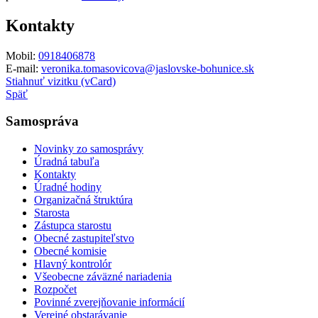
Kontakty
Mobil:
0918406878
E-mail:
veronika.tomasovicova@jaslovske-bohunice.sk
Stiahnuť vizitku (vCard)
Späť
Samospráva
Novinky zo samosprávy
Úradná tabuľa
Kontakty
Úradné hodiny
Organizačná štruktúra
Starosta
Zástupca starostu
Obecné zastupiteľstvo
Obecné komisie
Hlavný kontrolór
Všeobecne záväzné nariadenia
Rozpočet
Povinné zverejňovanie informácií
Verejné obstarávanie