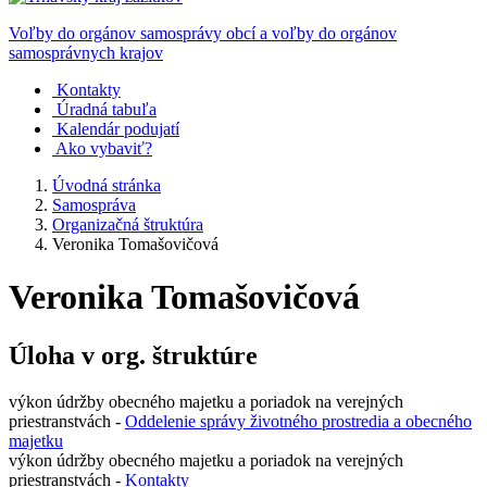
Voľby do orgánov samosprávy obcí a voľby do orgánov
samosprávnych krajov
Kontakty
Úradná tabuľa
Kalendár podujatí
Ako vybaviť?
Úvodná stránka
Samospráva
Organizačná štruktúra
Veronika Tomašovičová
Veronika Tomašovičová
Úloha v org. štruktúre
výkon údržby obecného majetku a poriadok na verejných
priestranstvách -
Oddelenie správy životného prostredia a obecného
majetku
výkon údržby obecného majetku a poriadok na verejných
priestranstvách -
Kontakty