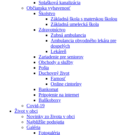
Splašková kanalizácia
Občianska vybavenosť
Školstvo
Základná škola s materskou školou
Základná umelecká škola
Zdravotníctvo
Zubná ambulancia
Ambulancia obvodného lekára pre
dospelých
Lekáreň
Zariadenie pre seniorov
Obchody a služby
Pošta
Duchovný život
Farnosť
Online cintoríny
Bankomat
Pripojenie na internet
Balíkoboxy
Covid-19
Život v obci
Novinky zo života v obci
Najbližšie podujatia
Galéria
Fotogaléria