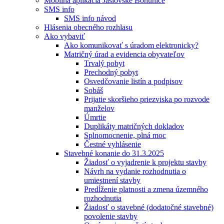
Mobilná aplikácia Jaslovské Bohunice
SMS info
SMS info návod
Hlásenia obecného rozhlasu
Ako vybaviť
Ako komunikovať s úradom elektronicky?
Matričný úrad a evidencia obyvateľov
Trvalý pobyt
Prechodný pobyt
Osvedčovanie listín a podpisov
Sobáš
Prijatie skoršieho priezviska po rozvode
manželov
Úmrtie
Duplikáty matričných dokladov
Splnomocnenie, plná moc
Čestné vyhlásenie
Stavebné konanie do 31.3.2025
Žiadosť o vyjadrenie k projektu stavby
Návrh na vydanie rozhodnutia o
umiestnení stavby
Predĺženie platnosti a zmena územného
rozhodnutia
Žiadosť o stavebné (dodatočné stavebné)
povolenie stavby