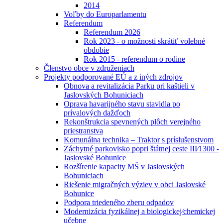
2014
Voľby do Europarlamentu
Referendum
Referendum 2026
Rok 2023 - o možnosti skrátiť volebné
obdobie
Rok 2015 - referendum o rodine
Členstvo obce v združeniach
Projekty podporované EÚ a z iných zdrojov
Obnova a revitalizácia Parku pri kaštieli v
Jaslovských Bohuniciach
Oprava havarijného stavu stavidla po
prívalových dažďoch
Rekonštrukcia spevnených plôch verejného
priestranstva
Komunálna technika – Traktor s príslušenstvom
Záchytné parkovisko popri štátnej ceste III⁄1300 -
Jaslovské Bohunice
Rozšírenie kapacity MŠ v Jaslovských
Bohuniciach
Riešenie migračných výziev v obci Jaslovské
Bohunice
Podpora triedeného zberu odpadov
Modernizácia fyzikálnej a biologickej⁄chemickej
učebne