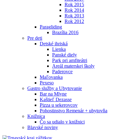
Rok 2015
Rok 2014
Rok 2013
Rok 2012
Paragliding
Brazília 2016
Pre deti
Detské ihriská
Lienka
Panské diely
Park pri amfiteátri
Areál materskej školy
Paderovce
Maľovanka
Pexeso
Gastro služby a Ubytovanie
Bar na Mlyne
Kaštieľ Dezasse
Pizza u sekerovcov
Pohostinstvo Remenár + ubytovňa
Knižnica
Čo sa udialo v knižnici
Blavské noviny