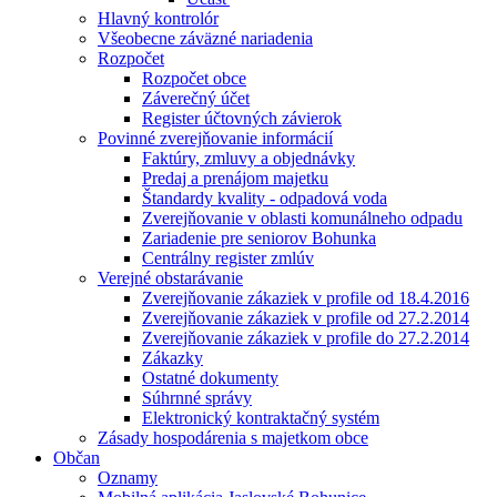
Hlavný kontrolór
Všeobecne záväzné nariadenia
Rozpočet
Rozpočet obce
Záverečný účet
Register účtovných závierok
Povinné zverejňovanie informácií
Faktúry, zmluvy a objednávky
Predaj a prenájom majetku
Štandardy kvality - odpadová voda
Zverejňovanie v oblasti komunálneho odpadu
Zariadenie pre seniorov Bohunka
Centrálny register zmlúv
Verejné obstarávanie
Zverejňovanie zákaziek v profile od 18.4.2016
Zverejňovanie zákaziek v profile od 27.2.2014
Zverejňovanie zákaziek v profile do 27.2.2014
Zákazky
Ostatné dokumenty
Súhrnné správy
Elektronický kontraktačný systém
Zásady hospodárenia s majetkom obce
Občan
Oznamy