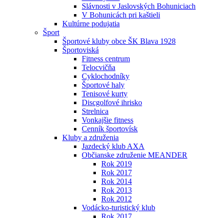
Slávnosti v Jaslovských Bohuniciach
V Bohunicách pri kaštieli
Kultúrne podujatia
Šport
Športové kluby obce ŠK Blava 1928
Športoviská
Fitness centrum
Telocvičňa
Cyklochodníky
Športové haly
Tenisové kurty
Discgolfové ihrisko
Strelnica
Vonkajšie fitness
Cenník športovísk
Kluby a združenia
Jazdecký klub AXA
Občianske združenie MEANDER
Rok 2019
Rok 2017
Rok 2014
Rok 2013
Rok 2012
Vodácko-turistický klub
Rok 2017