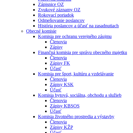
Zápisnice OZ
Zvukové záznamy OZ
Rokovací poriadok
Odmeňovanie poslancov
História poslancov a účasť na zasadnutiach
Obecné komisie
Komisia pre ochranu verejného záujmu
Členovia
Zápisy
Finančná komisia pre správu obecného majetku
Členovia
Zápisy FK
Účasť
Komisia pre šport, kultúru a vzdelávanie
Členovia
Zápisy KSK
Účasť
Komisia bytová, sociálna, obchodu a služieb
Členovia
Zápisy KBSOS
Účasť
Komisia životného prostredia a výstavby
Členovia
Zápisy KŽP
Účasť