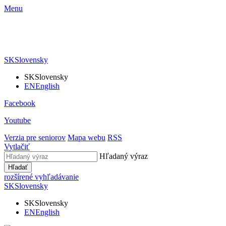
Menu
SK
Slovensky
SK
Slovensky
EN
English
Facebook
Youtube
Verzia pre seniorov
Mapa webu
RSS
Vytlačiť
Hľadaný výraz
Hľadať
rozšírené vyhľadávanie
SK
Slovensky
SK
Slovensky
EN
English