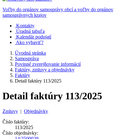
Voľby do orgánov samosprávy obcí a voľby do orgánov
samosprávnych krajov
Kontakty
Úradná tabuľa
Kalendár podujatí
Ako vybaviť?
Úvodná stránka
Samospráva
Povinné zverejňovanie informácií
Faktúry, zmluvy a objednávky
Faktúry
Detail faktúry 113/2025
Detail faktúry 113/2025
Zmluvy
|
Objednávky
Číslo faktúry:
113/2025
Číslo objednávky:
14/2500029