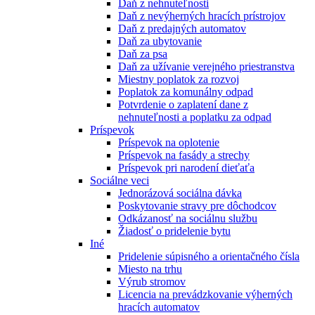
Daň z nehnuteľnosti
Daň z nevýherných hracích prístrojov
Daň z predajných automatov
Daň za ubytovanie
Daň za psa
Daň za užívanie verejného priestranstva
Miestny poplatok za rozvoj
Poplatok za komunálny odpad
Potvrdenie o zaplatení dane z
nehnuteľnosti a poplatku za odpad
Príspevok
Príspevok na oplotenie
Príspevok na fasády a strechy
Príspevok pri narodení dieťaťa
Sociálne veci
Jednorázová sociálna dávka
Poskytovanie stravy pre dôchodcov
Odkázanosť na sociálnu službu
Žiadosť o pridelenie bytu
Iné
Pridelenie súpisného a orientačného čísla
Miesto na trhu
Výrub stromov
Licencia na prevádzkovanie výherných
hracích automatov