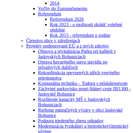
2014
Voľby do Europarlamentu
Referendum
Referendum 2026
Rok 2023 - o možnosti skrátiť volebné
obdobie
Rok 2015 - referendum o rodine
Členstvo obce v združeniach
Projekty podporované EÚ a z iných zdrojov
Obnova a revitalizácia Parku pri kaštieli v
Jaslovských Bohuniciach
Oprava havarijného stavu stavidla po
prívalových dažďoch
Rekonštrukcia spevnených plôch verejného
priestranstva
Komunálna technika – Traktor s príslušenstvom
Záchytné parkovisko popri štátnej ceste III⁄1300 -
Jaslovské Bohunice
Rozšírenie kapacity MŠ v Jaslovských
Bohuniciach
Riešenie migračných výziev v obci Jaslovské
Bohunice
Podpora triedeného zberu odpadov
Modernizácia fyzikálnej a biologickej⁄chemickej
učebne