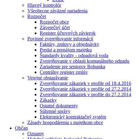
Hlavný kontrolór
Všeobecne záväzné nariadenia
Rozpočet
Rozpočet obce
Záverečný účet
Register účtovných závierok
Povinné zverejňovanie informácií
Faktúry, zmluvy a objednávky
Predaj a prenájom majetku
Štandardy kvality - odpadová voda
Zverejňovanie v oblasti komunálneho odpadu
Zariadenie pre seniorov Bohunka
Centrálny register zmlúv
Verejné obstarávanie
Zverejňovanie zákaziek v profile od 18.4.2016
Zverejňovanie zákaziek v profile od 27.2.2014
Zverejňovanie zákaziek v profile do 27.2.2014
Zákazky
Ostatné dokumenty
Súhrnné správy
Elektronický kontraktačný systém
Zásady hospodárenia s majetkom obce
Občan
Oznamy