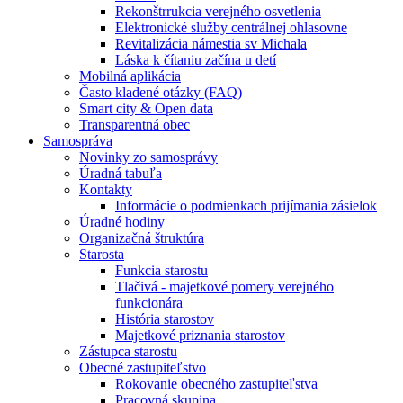
Rekonštrrukcia verejného osvetlenia
Elektronické služby centrálnej ohlasovne
Revitalizácia námestia sv Michala
Láska k čítaniu začína u detí
Mobilná aplikácia
Často kladené otázky (FAQ)
Smart city & Open data
Transparentná obec
Samospráva
Novinky zo samosprávy
Úradná tabuľa
Kontakty
Informácie o podmienkach prijímania zásielok
Úradné hodiny
Organizačná štruktúra
Starosta
Funkcia starostu
Tlačivá - majetkové pomery verejného
funkcionára
História starostov
Majetkové priznania starostov
Zástupca starostu
Obecné zastupiteľstvo
Rokovanie obecného zastupiteľstva
Pracovná skupina