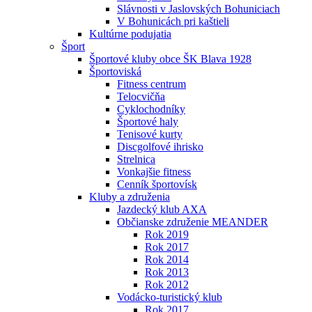
Slávnosti v Jaslovských Bohuniciach
V Bohunicách pri kaštieli
Kultúrne podujatia
Šport
Športové kluby obce ŠK Blava 1928
Športoviská
Fitness centrum
Telocvičňa
Cyklochodníky
Športové haly
Tenisové kurty
Discgolfové ihrisko
Strelnica
Vonkajšie fitness
Cenník športovísk
Kluby a združenia
Jazdecký klub AXA
Občianske združenie MEANDER
Rok 2019
Rok 2017
Rok 2014
Rok 2013
Rok 2012
Vodácko-turistický klub
Rok 2017