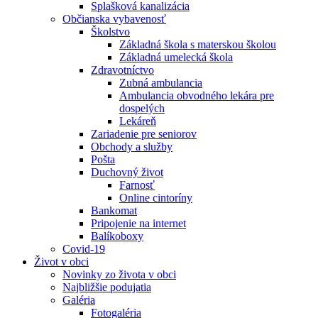
Splašková kanalizácia
Občianska vybavenosť
Školstvo
Základná škola s materskou školou
Základná umelecká škola
Zdravotníctvo
Zubná ambulancia
Ambulancia obvodného lekára pre
dospelých
Lekáreň
Zariadenie pre seniorov
Obchody a služby
Pošta
Duchovný život
Farnosť
Online cintoríny
Bankomat
Pripojenie na internet
Balíkoboxy
Covid-19
Život v obci
Novinky zo života v obci
Najbližšie podujatia
Galéria
Fotogaléria