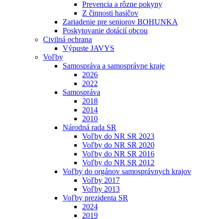
Prevencia a rôzne pokyny
Z činnosti hasičov
Zariadenie pre seniorov BOHUNKA
Poskytovanie dotácií obcou
Civilná ochrana
Výpuste JAVYS
Voľby
Samospráva a samosprávne kraje
2026
2022
Samospráva
2018
2014
2010
Národná rada SR
Voľby do NR SR 2023
Voľby do NR SR 2020
Voľby do NR SR 2016
Voľby do NR SR 2012
Voľby do orgánov samosprávnych krajov
Voľby 2017
Voľby 2013
Voľby prezidenta SR
2024
2019