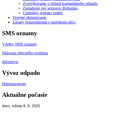
Zverejňovanie v oblasti komunálneho odpadu
Zariadenie pre seniorov Bohunka
Centrálny register zmlúv
Verejné obstarávanie
Zásady hospodárenia s majetkom obce
SMS oznamy
Všetky SMS oznamy
Hlásenia obecného rozhlasu
Infoservis
Vývoz odpadu
Harmonogram
Aktuálne počasie
dnes, sobota 8. 8. 2026