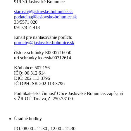
919 30 Jaslovské Bohunice
starosta@jaslovske-bohunice.sk
podatelna@jaslovske-bohunice.sk
33/5571 020
0917/814 918
Email pre nahlasovanie porúch:
poruchy@jaslovske-bohunice.sk
číslo e-schránky E0005716050
uri schránky ico://sk/00312614
Kód obce: 507 156
IČO: 00 312 614
DIČ: 202 113 3796
IČ DPH: SK 202 113 3796
Podnikateľská činnosť Obce Jaslovské Bohunice: zapísaná
v ŽR OÚ Trnava, č. 250-33109.
Úradné hodiny
PO: 08:00 - 11:30 , 12:00 - 15:30