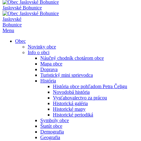
Jaslovské Bohunice
Jaslovské
Bohunice
Menu
Obec
Novinky obce
Info o obci
Náučný chodník chotárom obce
Mapa obce
Doprava
Turistický mini sprievodca
História
História obce pohľadom Petra Čeligu
Novodobá história
Vysťahovalectvo za prácou
Historická galéria
Historické mapy
Historické periodiká
Symboly obce
Štatút obce
Demografia
Geografia