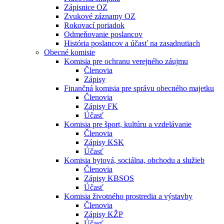
Zápisnice OZ
Zvukové záznamy OZ
Rokovací poriadok
Odmeňovanie poslancov
História poslancov a účasť na zasadnutiach
Obecné komisie
Komisia pre ochranu verejného záujmu
Členovia
Zápisy
Finančná komisia pre správu obecného majetku
Členovia
Zápisy FK
Účasť
Komisia pre šport, kultúru a vzdelávanie
Členovia
Zápisy KSK
Účasť
Komisia bytová, sociálna, obchodu a služieb
Členovia
Zápisy KBSOS
Účasť
Komisia životného prostredia a výstavby
Členovia
Zápisy KŽP
Účasť