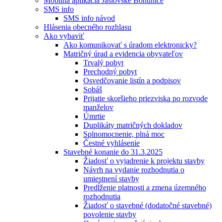
Mobilná aplikácia Jaslovské Bohunice
SMS info
SMS info návod
Hlásenia obecného rozhlasu
Ako vybaviť
Ako komunikovať s úradom elektronicky?
Matričný úrad a evidencia obyvateľov
Trvalý pobyt
Prechodný pobyt
Osvedčovanie listín a podpisov
Sobáš
Prijatie skoršieho priezviska po rozvode
manželov
Úmrtie
Duplikáty matričných dokladov
Splnomocnenie, plná moc
Čestné vyhlásenie
Stavebné konanie do 31.3.2025
Žiadosť o vyjadrenie k projektu stavby
Návrh na vydanie rozhodnutia o
umiestnení stavby
Predĺženie platnosti a zmena územného
rozhodnutia
Žiadosť o stavebné (dodatočné stavebné)
povolenie stavby