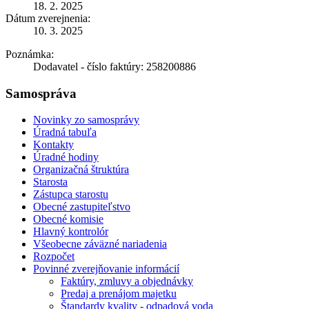
18. 2. 2025
Dátum zverejnenia:
10. 3. 2025
Poznámka:
Dodavatel - číslo faktúry: 258200886
Samospráva
Novinky zo samosprávy
Úradná tabuľa
Kontakty
Úradné hodiny
Organizačná štruktúra
Starosta
Zástupca starostu
Obecné zastupiteľstvo
Obecné komisie
Hlavný kontrolór
Všeobecne záväzné nariadenia
Rozpočet
Povinné zverejňovanie informácií
Faktúry, zmluvy a objednávky
Predaj a prenájom majetku
Štandardy kvality - odpadová voda