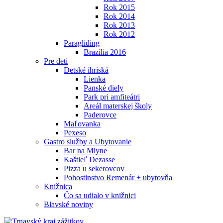
Rok 2015
Rok 2014
Rok 2013
Rok 2012
Paragliding
Brazília 2016
Pre deti
Detské ihriská
Lienka
Panské diely
Park pri amfiteátri
Areál materskej školy
Paderovce
Maľovanka
Pexeso
Gastro služby a Ubytovanie
Bar na Mlyne
Kaštieľ Dezasse
Pizza u sekerovcov
Pohostinstvo Remenár + ubytovňa
Knižnica
Čo sa udialo v knižnici
Blavské noviny