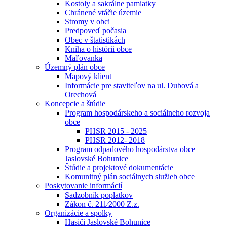
Kostoly a sakrálne pamiatky
Chránené vtáčie územie
Stromy v obci
Predpoveď počasia
Obec v štatistikách
Kniha o histórii obce
Maľovanka
Územný plán obce
Mapový klient
Informácie pre staviteľov na ul. Dubová a
Orechová
Koncepcie a štúdie
Program hospodárskeho a sociálneho rozvoja
obce
PHSR 2015 - 2025
PHSR 2012- 2018
Program odpadového hospodárstva obce
Jaslovské Bohunice
Štúdie a projektové dokumentácie
Komunitný plán sociálnych služieb obce
Poskytovanie informácií
Sadzobník poplatkov
Zákon č. 211⁄2000 Z.z.
Organizácie a spolky
Hasiči Jaslovské Bohunice