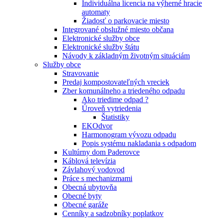
Individuálna licencia na výherné hracie
automaty
Žiadosť o parkovacie miesto
Integrované obslužné miesto občana
Elektronické služby obce
Elektronické služby štátu
Návody k základným životným situáciám
Služby obce
Stravovanie
Predaj kompostovateľných vreciek
Zber komunálneho a triedeného odpadu
Ako triedime odpad ?
Úroveň vytriedenia
Štatistiky
EKOdvor
Harmonogram vývozu odpadu
Popis systému nakladania s odpadom
Kultúrny dom Paderovce
Káblová televízia
Závlahový vodovod
Práce s mechanizmami
Obecná ubytovňa
Obecné byty
Obecné garáže
Cenníky a sadzobníky poplatkov