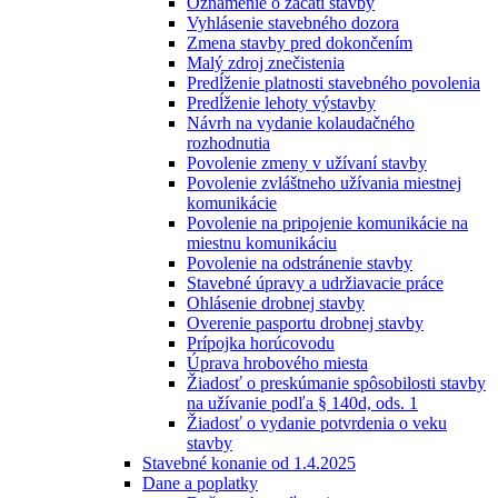
Oznámenie o začatí stavby
Vyhlásenie stavebného dozora
Zmena stavby pred dokončením
Malý zdroj znečistenia
Predĺženie platnosti stavebného povolenia
Predĺženie lehoty výstavby
Návrh na vydanie kolaudačného
rozhodnutia
Povolenie zmeny v užívaní stavby
Povolenie zvláštneho užívania miestnej
komunikácie
Povolenie na pripojenie komunikácie na
miestnu komunikáciu
Povolenie na odstránenie stavby
Stavebné úpravy a udržiavacie práce
Ohlásenie drobnej stavby
Overenie pasportu drobnej stavby
Prípojka horúcovodu
Úprava hrobového miesta
Žiadosť o preskúmanie spôsobilosti stavby
na užívanie podľa § 140d, ods. 1
Žiadosť o vydanie potvrdenia o veku
stavby
Stavebné konanie od 1.4.2025
Dane a poplatky