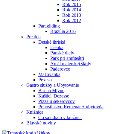
Rok 2015
Rok 2014
Rok 2013
Rok 2012
Paragliding
Brazília 2016
Pre deti
Detské ihriská
Lienka
Panské diely
Park pri amfiteátri
Areál materskej školy
Paderovce
Maľovanka
Pexeso
Gastro služby a Ubytovanie
Bar na Mlyne
Kaštieľ Dezasse
Pizza u sekerovcov
Pohostinstvo Remenár + ubytovňa
Knižnica
Čo sa udialo v knižnici
Blavské noviny