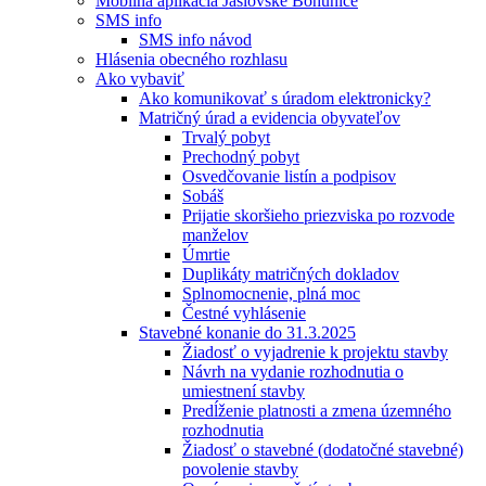
Mobilná aplikácia Jaslovské Bohunice
SMS info
SMS info návod
Hlásenia obecného rozhlasu
Ako vybaviť
Ako komunikovať s úradom elektronicky?
Matričný úrad a evidencia obyvateľov
Trvalý pobyt
Prechodný pobyt
Osvedčovanie listín a podpisov
Sobáš
Prijatie skoršieho priezviska po rozvode
manželov
Úmrtie
Duplikáty matričných dokladov
Splnomocnenie, plná moc
Čestné vyhlásenie
Stavebné konanie do 31.3.2025
Žiadosť o vyjadrenie k projektu stavby
Návrh na vydanie rozhodnutia o
umiestnení stavby
Predĺženie platnosti a zmena územného
rozhodnutia
Žiadosť o stavebné (dodatočné stavebné)
povolenie stavby