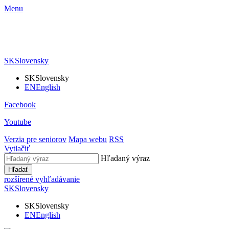
Menu
SK
Slovensky
SK
Slovensky
EN
English
Facebook
Youtube
Verzia pre seniorov
Mapa webu
RSS
Vytlačiť
Hľadaný výraz
Hľadať
rozšírené vyhľadávanie
SK
Slovensky
SK
Slovensky
EN
English