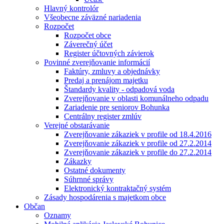
Hlavný kontrolór
Všeobecne záväzné nariadenia
Rozpočet
Rozpočet obce
Záverečný účet
Register účtovných závierok
Povinné zverejňovanie informácií
Faktúry, zmluvy a objednávky
Predaj a prenájom majetku
Štandardy kvality - odpadová voda
Zverejňovanie v oblasti komunálneho odpadu
Zariadenie pre seniorov Bohunka
Centrálny register zmlúv
Verejné obstarávanie
Zverejňovanie zákaziek v profile od 18.4.2016
Zverejňovanie zákaziek v profile od 27.2.2014
Zverejňovanie zákaziek v profile do 27.2.2014
Zákazky
Ostatné dokumenty
Súhrnné správy
Elektronický kontraktačný systém
Zásady hospodárenia s majetkom obce
Občan
Oznamy