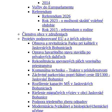
2014
Voľby do Europarlamentu
Referendum
Referendum 2026
Rok 2023 - o možnosti skrátiť volebné
obdobie
Rok 2015 - referendum o rodine
Členstvo obce v združeniach
Projekty podporované EÚ a z iných zdrojov
Obnova a revitalizácia Parku pri kaštieli v
Jaslovských Bohuniciach
Oprava havarijného stavu stavidla po
prívalových dažďoch
Rekonštrukcia spevnených plôch verejného
priestranstva
Komunálna technika – Traktor s príslušenstvom
Záchytné parkovisko popri štátnej ceste III⁄1300 -
Jaslovské Bohunice
Rozšírenie kapacity MŠ v Jaslovských
Bohuniciach
Riešenie migračných výziev v obci Jaslovské
Bohunice
Podpora triedeného zberu odpadov
Modernizácia fyzikálnej a biologickej⁄chemickej
učebne