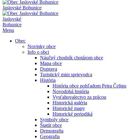
Jaslovské Bohunice
Jaslovské
Bohunice
Menu
Obec
Novinky obce
Info o obci
Náučný chodník chotárom obce
Mapa obce
Doprava
Turistický mini sprievodca
História
História obce pohľadom Petra Čeligu
Novodobá história
Vysťahovalectvo za prácou
Historická galéria
Historické mapy
Historické periodiká
Symboly obce
Štatút obce
Demografia
Geografia