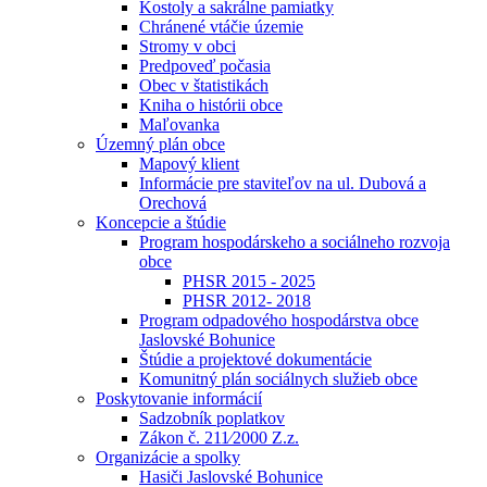
Kostoly a sakrálne pamiatky
Chránené vtáčie územie
Stromy v obci
Predpoveď počasia
Obec v štatistikách
Kniha o histórii obce
Maľovanka
Územný plán obce
Mapový klient
Informácie pre staviteľov na ul. Dubová a
Orechová
Koncepcie a štúdie
Program hospodárskeho a sociálneho rozvoja
obce
PHSR 2015 - 2025
PHSR 2012- 2018
Program odpadového hospodárstva obce
Jaslovské Bohunice
Štúdie a projektové dokumentácie
Komunitný plán sociálnych služieb obce
Poskytovanie informácií
Sadzobník poplatkov
Zákon č. 211⁄2000 Z.z.
Organizácie a spolky
Hasiči Jaslovské Bohunice