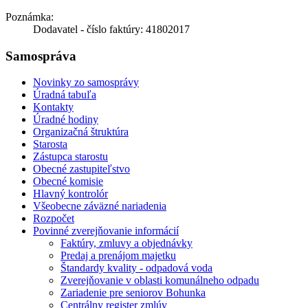
Poznámka:
Dodavatel - číslo faktúry: 41802017
Samospráva
Novinky zo samosprávy
Úradná tabuľa
Kontakty
Úradné hodiny
Organizačná štruktúra
Starosta
Zástupca starostu
Obecné zastupiteľstvo
Obecné komisie
Hlavný kontrolór
Všeobecne záväzné nariadenia
Rozpočet
Povinné zverejňovanie informácií
Faktúry, zmluvy a objednávky
Predaj a prenájom majetku
Štandardy kvality - odpadová voda
Zverejňovanie v oblasti komunálneho odpadu
Zariadenie pre seniorov Bohunka
Centrálny register zmlúv