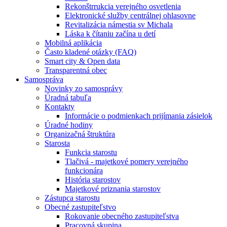
Rekonštrrukcia verejného osvetlenia
Elektronické služby centrálnej ohlasovne
Revitalizácia námestia sv Michala
Láska k čítaniu začína u detí
Mobilná aplikácia
Často kladené otázky (FAQ)
Smart city & Open data
Transparentná obec
Samospráva
Novinky zo samosprávy
Úradná tabuľa
Kontakty
Informácie o podmienkach prijímania zásielok
Úradné hodiny
Organizačná štruktúra
Starosta
Funkcia starostu
Tlačivá - majetkové pomery verejného
funkcionára
História starostov
Majetkové priznania starostov
Zástupca starostu
Obecné zastupiteľstvo
Rokovanie obecného zastupiteľstva
Pracovná skupina