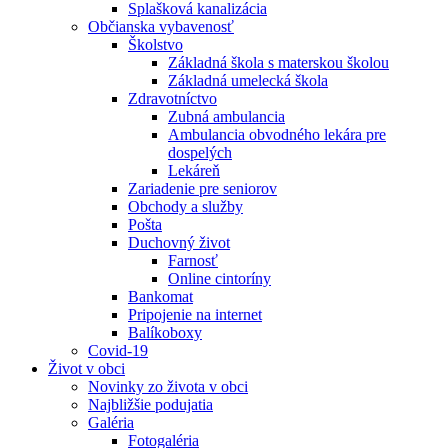
Splašková kanalizácia
Občianska vybavenosť
Školstvo
Základná škola s materskou školou
Základná umelecká škola
Zdravotníctvo
Zubná ambulancia
Ambulancia obvodného lekára pre
dospelých
Lekáreň
Zariadenie pre seniorov
Obchody a služby
Pošta
Duchovný život
Farnosť
Online cintoríny
Bankomat
Pripojenie na internet
Balíkoboxy
Covid-19
Život v obci
Novinky zo života v obci
Najbližšie podujatia
Galéria
Fotogaléria