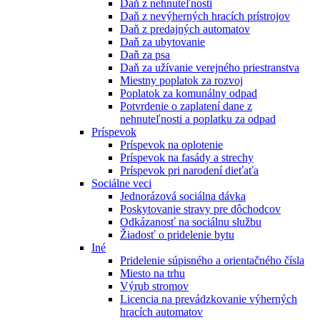
Daň z nehnuteľnosti
Daň z nevýherných hracích prístrojov
Daň z predajných automatov
Daň za ubytovanie
Daň za psa
Daň za užívanie verejného priestranstva
Miestny poplatok za rozvoj
Poplatok za komunálny odpad
Potvrdenie o zaplatení dane z
nehnuteľnosti a poplatku za odpad
Príspevok
Príspevok na oplotenie
Príspevok na fasády a strechy
Príspevok pri narodení dieťaťa
Sociálne veci
Jednorázová sociálna dávka
Poskytovanie stravy pre dôchodcov
Odkázanosť na sociálnu službu
Žiadosť o pridelenie bytu
Iné
Pridelenie súpisného a orientačného čísla
Miesto na trhu
Výrub stromov
Licencia na prevádzkovanie výherných
hracích automatov