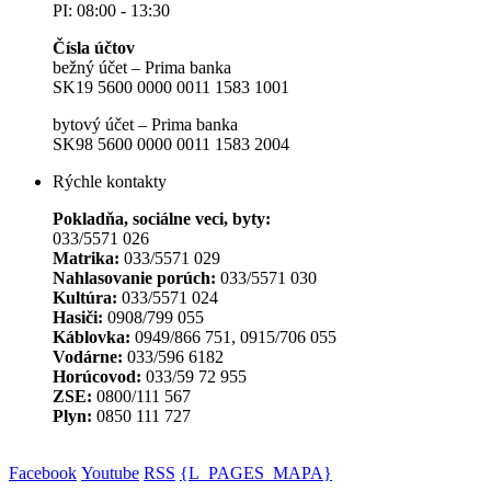
PI: 08:00 - 13:30
Čísla účtov
bežný účet – Prima banka
SK19 5600 0000 0011 1583 1001
bytový účet – Prima banka
SK98 5600 0000 0011 1583 2004
Rýchle kontakty
Pokladňa, sociálne veci, byty:
033/5571 026
Matrika:
033/5571 029
Nahlasovanie porúch:
033/5571 030
Kultúra:
033/5571 024
Hasiči:
0908/799 055
Káblovka:
0949/866 751, 0915/706 055
Vodárne:
033/596 6182
Horúcovod:
033/59 72 955
ZSE:
0800/111 567
Plyn:
0850 111 727
Facebook
Youtube
RSS
{L_PAGES_MAPA}