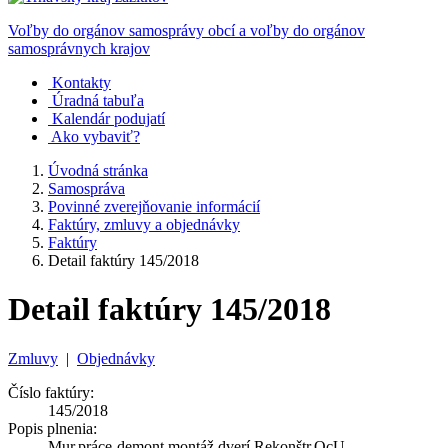
Voľby do orgánov samosprávy obcí a voľby do orgánov
samosprávnych krajov
Kontakty
Úradná tabuľa
Kalendár podujatí
Ako vybaviť?
Úvodná stránka
Samospráva
Povinné zverejňovanie informácií
Faktúry, zmluvy a objednávky
Faktúry
Detail faktúry 145/2018
Detail faktúry 145/2018
Zmluvy
|
Objednávky
Číslo faktúry:
145/2018
Popis plnenia:
Mur.práce-demont.montáž.dverí Rekonštr.OcU