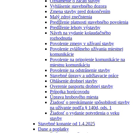
Oznámenie o začatí stavby
Vyhlásenie stavebného dozora
Zmena stavby pred dokončením
Malý zdroj znečistenia
Predĺženie platnosti stavebného povolenia
Predĺženie lehoty výstavby
Návrh na vydanie kolaudačného
rozhodnutia
Povolenie zmeny v užívaní stavby
Povolenie zvláštneho užívania miestnej
komunikácie
Povolenie na pripojenie komunikácie na
miestnu komunikáciu
Povolenie na odstránenie stavby
Stavebné úpravy a udržiavacie práce
Ohlásenie drobnej stavby
Overenie pasportu drobnej stavby
Prípojka horúcovodu
Úprava hrobového miesta
Žiadosť o preskúmanie spôsobilosti stavby
na užívanie podľa § 140d, ods. 1
Žiadosť o vydanie potvrdenia o veku
stavby
Stavebné konanie od 1.4.2025
Dane a poplatky