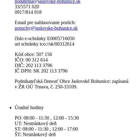
podatelna@jaslovske-bohunice.sk
33/5571 020
0917/814 918
Email pre nahlasovanie porúch:
poruchy@jaslovske-bohunice.sk
číslo e-schránky E0005716050
uri schránky ico://sk/00312614
Kód obce: 507 156
IČO: 00 312 614
DIČ: 202 113 3796
IČ DPH: SK 202 113 3796
Podnikateľská činnosť Obce Jaslovské Bohunice: zapísaná
v ŽR OÚ Trnava, č. 250-33109.
Úradné hodiny
PO: 08:00 - 11:30 , 12:00 - 15:30
UT: Nestránkový deň
ST: 08:00 - 11:30 , 12:00 - 17:00
ŠT: Nestránkový deň