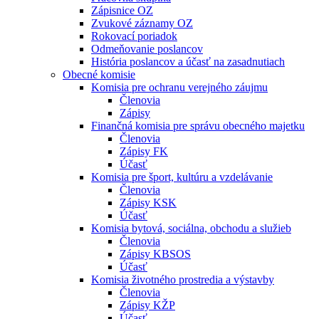
Zápisnice OZ
Zvukové záznamy OZ
Rokovací poriadok
Odmeňovanie poslancov
História poslancov a účasť na zasadnutiach
Obecné komisie
Komisia pre ochranu verejného záujmu
Členovia
Zápisy
Finančná komisia pre správu obecného majetku
Členovia
Zápisy FK
Účasť
Komisia pre šport, kultúru a vzdelávanie
Členovia
Zápisy KSK
Účasť
Komisia bytová, sociálna, obchodu a služieb
Členovia
Zápisy KBSOS
Účasť
Komisia životného prostredia a výstavby
Členovia
Zápisy KŽP
Účasť