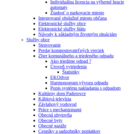
Individuálna licencia na výherné hracie
automaty
Žiadosť o parkovacie miesto
Integrované obslužné miesto občana
Elektronické služby obce
Elektronické služby štátu
Návody k základným životným situáciám
Služby obce
Stravovanie
Predaj kompostovateľných vreciek
Zber komunálneho a triedeného odpadu
Ako triedime odpad ?
Úroveň vytriedenia
Štatistiky
EKOdvor
Harmonogram vývozu odpadu
Popis systému nakladania s odpadom
Kultúrny dom Paderovce
Káblová televízia
Závlahový vodovod
Práce s mechanizmami
Obecná ubytovňa
Obecné byty
Obecné garáže
Cenníky a sadzobníky poplatkov