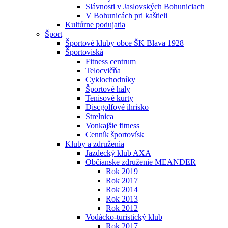
Slávnosti v Jaslovských Bohuniciach
V Bohunicách pri kaštieli
Kultúrne podujatia
Šport
Športové kluby obce ŠK Blava 1928
Športoviská
Fitness centrum
Telocvičňa
Cyklochodníky
Športové haly
Tenisové kurty
Discgolfové ihrisko
Strelnica
Vonkajšie fitness
Cenník športovísk
Kluby a združenia
Jazdecký klub AXA
Občianske združenie MEANDER
Rok 2019
Rok 2017
Rok 2014
Rok 2013
Rok 2012
Vodácko-turistický klub
Rok 2017