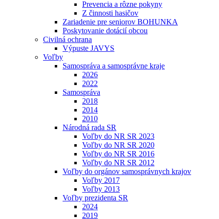
Prevencia a rôzne pokyny
Z činnosti hasičov
Zariadenie pre seniorov BOHUNKA
Poskytovanie dotácií obcou
Civilná ochrana
Výpuste JAVYS
Voľby
Samospráva a samosprávne kraje
2026
2022
Samospráva
2018
2014
2010
Národná rada SR
Voľby do NR SR 2023
Voľby do NR SR 2020
Voľby do NR SR 2016
Voľby do NR SR 2012
Voľby do orgánov samosprávnych krajov
Voľby 2017
Voľby 2013
Voľby prezidenta SR
2024
2019