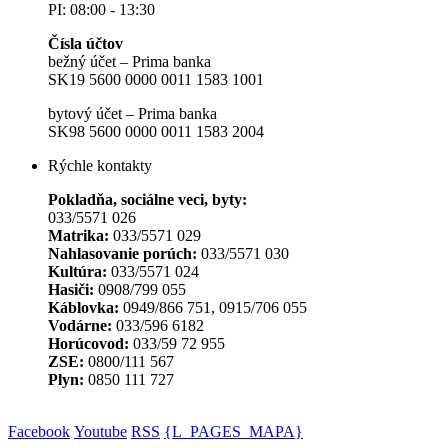
PI: 08:00 - 13:30
Čísla účtov
bežný účet – Prima banka
SK19 5600 0000 0011 1583 1001
bytový účet – Prima banka
SK98 5600 0000 0011 1583 2004
Rýchle kontakty
Pokladňa, sociálne veci, byty:
033/5571 026
Matrika:
033/5571 029
Nahlasovanie porúch:
033/5571 030
Kultúra:
033/5571 024
Hasiči:
0908/799 055
Káblovka:
0949/866 751, 0915/706 055
Vodárne:
033/596 6182
Horúcovod:
033/59 72 955
ZSE:
0800/111 567
Plyn:
0850 111 727
Facebook
Youtube
RSS
{L_PAGES_MAPA}