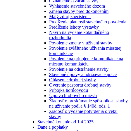
Oznámenie o začatí stavby
Vyhlásenie stavebného dozora
Zmena stavby pred dokončením
Malý zdroj znečistenia
Predĺženie platnosti stavebného povolenia
Predĺženie lehoty výstavby
Návrh na vydanie kolaudačného
rozhodnutia
Povolenie zmeny v užívaní stavby
Povolenie zvláštneho užívania miestnej
komunikácie
Povolenie na pripojenie komunikácie na
miestnu komunikáciu
Povolenie na odstránenie stavby
Stavebné úpravy a udržiavacie práce
Ohlásenie drobnej stavby
Overenie pasportu drobnej stavby
Prípojka horúcovodu
Úprava hrobového miesta
Žiadosť o preskúmanie spôsobilosti stavby
na užívanie podľa § 140d, ods. 1
Žiadosť o vydanie potvrdenia o veku
stavby
Stavebné konanie od 1.4.2025
Dane a poplatky