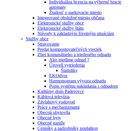
Individuálna licencia na výherné hracie
automaty
Žiadosť o parkovacie miesto
Integrované obslužné miesto občana
Elektronické služby obce
Elektronické služby štátu
Návody k základným životným situáciám
Služby obce
Stravovanie
Predaj kompostovateľných vreciek
Zber komunálneho a triedeného odpadu
Ako triedime odpad ?
Úroveň vytriedenia
Štatistiky
EKOdvor
Harmonogram vývozu odpadu
Popis systému nakladania s odpadom
Kultúrny dom Paderovce
Káblová televízia
Závlahový vodovod
Práce s mechanizmami
Obecná ubytovňa
Obecné byty
Obecné garáže
Cenníky a sadzobníky poplatkov