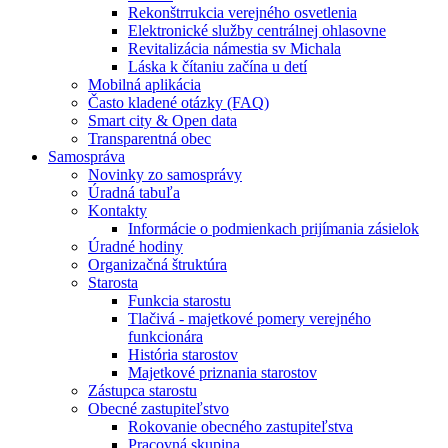
Rekonštrrukcia verejného osvetlenia
Elektronické služby centrálnej ohlasovne
Revitalizácia námestia sv Michala
Láska k čítaniu začína u detí
Mobilná aplikácia
Často kladené otázky (FAQ)
Smart city & Open data
Transparentná obec
Samospráva
Novinky zo samosprávy
Úradná tabuľa
Kontakty
Informácie o podmienkach prijímania zásielok
Úradné hodiny
Organizačná štruktúra
Starosta
Funkcia starostu
Tlačivá - majetkové pomery verejného
funkcionára
História starostov
Majetkové priznania starostov
Zástupca starostu
Obecné zastupiteľstvo
Rokovanie obecného zastupiteľstva
Pracovná skupina