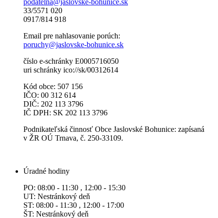
podatelna@jaslovske-bohunice.sk
33/5571 020
0917/814 918
Email pre nahlasovanie porúch:
poruchy@jaslovske-bohunice.sk
číslo e-schránky E0005716050
uri schránky ico://sk/00312614
Kód obce: 507 156
IČO: 00 312 614
DIČ: 202 113 3796
IČ DPH: SK 202 113 3796
Podnikateľská činnosť Obce Jaslovské Bohunice: zapísaná
v ŽR OÚ Trnava, č. 250-33109.
Úradné hodiny
PO: 08:00 - 11:30 , 12:00 - 15:30
UT: Nestránkový deň
ST: 08:00 - 11:30 , 12:00 - 17:00
ŠT: Nestránkový deň