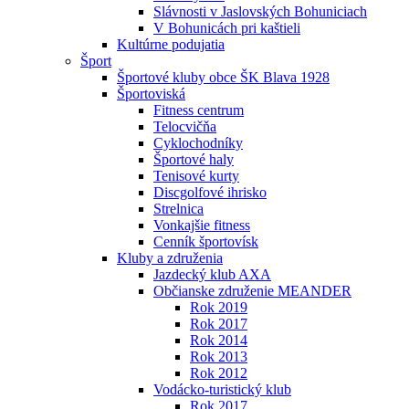
Slávnosti v Jaslovských Bohuniciach
V Bohunicách pri kaštieli
Kultúrne podujatia
Šport
Športové kluby obce ŠK Blava 1928
Športoviská
Fitness centrum
Telocvičňa
Cyklochodníky
Športové haly
Tenisové kurty
Discgolfové ihrisko
Strelnica
Vonkajšie fitness
Cenník športovísk
Kluby a združenia
Jazdecký klub AXA
Občianske združenie MEANDER
Rok 2019
Rok 2017
Rok 2014
Rok 2013
Rok 2012
Vodácko-turistický klub
Rok 2017