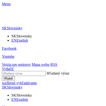
Menu
SK
Slovensky
SK
Slovensky
EN
English
Facebook
Youtube
Verzia pre seniorov
Mapa webu
RSS
Vytlačiť
Hľadaný výraz
Hľadať
rozšírené vyhľadávanie
SK
Slovensky
SK
Slovensky
EN
English