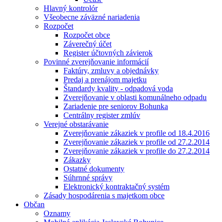
Hlavný kontrolór
Všeobecne záväzné nariadenia
Rozpočet
Rozpočet obce
Záverečný účet
Register účtovných závierok
Povinné zverejňovanie informácií
Faktúry, zmluvy a objednávky
Predaj a prenájom majetku
Štandardy kvality - odpadová voda
Zverejňovanie v oblasti komunálneho odpadu
Zariadenie pre seniorov Bohunka
Centrálny register zmlúv
Verejné obstarávanie
Zverejňovanie zákaziek v profile od 18.4.2016
Zverejňovanie zákaziek v profile od 27.2.2014
Zverejňovanie zákaziek v profile do 27.2.2014
Zákazky
Ostatné dokumenty
Súhrnné správy
Elektronický kontraktačný systém
Zásady hospodárenia s majetkom obce
Občan
Oznamy