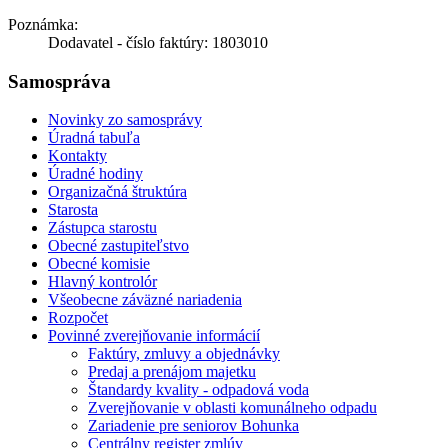
Poznámka:
Dodavatel - číslo faktúry: 1803010
Samospráva
Novinky zo samosprávy
Úradná tabuľa
Kontakty
Úradné hodiny
Organizačná štruktúra
Starosta
Zástupca starostu
Obecné zastupiteľstvo
Obecné komisie
Hlavný kontrolór
Všeobecne záväzné nariadenia
Rozpočet
Povinné zverejňovanie informácií
Faktúry, zmluvy a objednávky
Predaj a prenájom majetku
Štandardy kvality - odpadová voda
Zverejňovanie v oblasti komunálneho odpadu
Zariadenie pre seniorov Bohunka
Centrálny register zmlúv