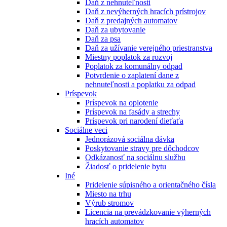
Daň z nehnuteľnosti
Daň z nevýherných hracích prístrojov
Daň z predajných automatov
Daň za ubytovanie
Daň za psa
Daň za užívanie verejného priestranstva
Miestny poplatok za rozvoj
Poplatok za komunálny odpad
Potvrdenie o zaplatení dane z
nehnuteľnosti a poplatku za odpad
Príspevok
Príspevok na oplotenie
Príspevok na fasády a strechy
Príspevok pri narodení dieťaťa
Sociálne veci
Jednorázová sociálna dávka
Poskytovanie stravy pre dôchodcov
Odkázanosť na sociálnu službu
Žiadosť o pridelenie bytu
Iné
Pridelenie súpisného a orientačného čísla
Miesto na trhu
Výrub stromov
Licencia na prevádzkovanie výherných
hracích automatov