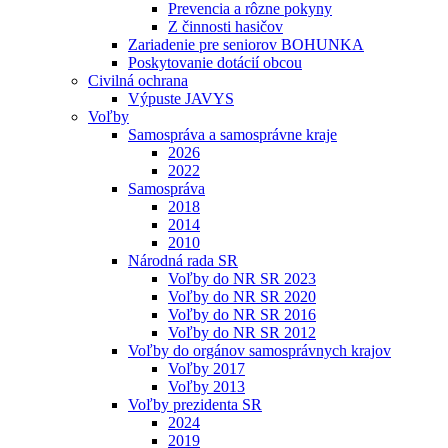
Prevencia a rôzne pokyny
Z činnosti hasičov
Zariadenie pre seniorov BOHUNKA
Poskytovanie dotácií obcou
Civilná ochrana
Výpuste JAVYS
Voľby
Samospráva a samosprávne kraje
2026
2022
Samospráva
2018
2014
2010
Národná rada SR
Voľby do NR SR 2023
Voľby do NR SR 2020
Voľby do NR SR 2016
Voľby do NR SR 2012
Voľby do orgánov samosprávnych krajov
Voľby 2017
Voľby 2013
Voľby prezidenta SR
2024
2019