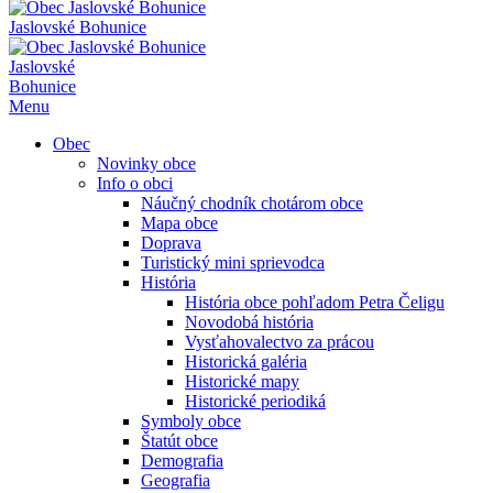
Jaslovské Bohunice
Jaslovské
Bohunice
Menu
Obec
Novinky obce
Info o obci
Náučný chodník chotárom obce
Mapa obce
Doprava
Turistický mini sprievodca
História
História obce pohľadom Petra Čeligu
Novodobá história
Vysťahovalectvo za prácou
Historická galéria
Historické mapy
Historické periodiká
Symboly obce
Štatút obce
Demografia
Geografia