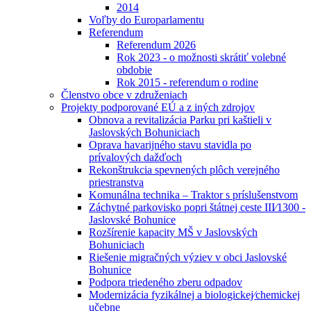
2014
Voľby do Europarlamentu
Referendum
Referendum 2026
Rok 2023 - o možnosti skrátiť volebné
obdobie
Rok 2015 - referendum o rodine
Členstvo obce v združeniach
Projekty podporované EÚ a z iných zdrojov
Obnova a revitalizácia Parku pri kaštieli v
Jaslovských Bohuniciach
Oprava havarijného stavu stavidla po
prívalových dažďoch
Rekonštrukcia spevnených plôch verejného
priestranstva
Komunálna technika – Traktor s príslušenstvom
Záchytné parkovisko popri štátnej ceste III⁄1300 -
Jaslovské Bohunice
Rozšírenie kapacity MŠ v Jaslovských
Bohuniciach
Riešenie migračných výziev v obci Jaslovské
Bohunice
Podpora triedeného zberu odpadov
Modernizácia fyzikálnej a biologickej⁄chemickej
učebne