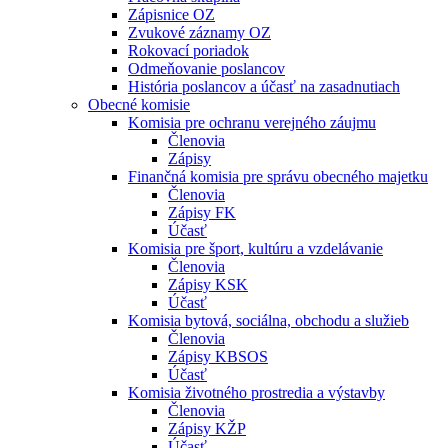
Zápisnice OZ
Zvukové záznamy OZ
Rokovací poriadok
Odmeňovanie poslancov
História poslancov a účasť na zasadnutiach
Obecné komisie
Komisia pre ochranu verejného záujmu
Členovia
Zápisy
Finančná komisia pre správu obecného majetku
Členovia
Zápisy FK
Účasť
Komisia pre šport, kultúru a vzdelávanie
Členovia
Zápisy KSK
Účasť
Komisia bytová, sociálna, obchodu a služieb
Členovia
Zápisy KBSOS
Účasť
Komisia životného prostredia a výstavby
Členovia
Zápisy KŽP
Účasť