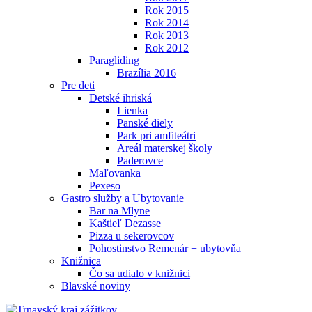
Rok 2015
Rok 2014
Rok 2013
Rok 2012
Paragliding
Brazília 2016
Pre deti
Detské ihriská
Lienka
Panské diely
Park pri amfiteátri
Areál materskej školy
Paderovce
Maľovanka
Pexeso
Gastro služby a Ubytovanie
Bar na Mlyne
Kaštieľ Dezasse
Pizza u sekerovcov
Pohostinstvo Remenár + ubytovňa
Knižnica
Čo sa udialo v knižnici
Blavské noviny