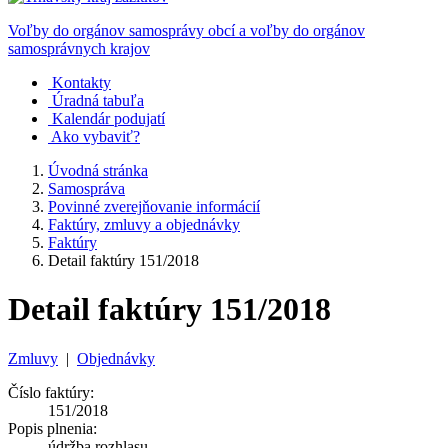
Voľby do orgánov samosprávy obcí a voľby do orgánov
samosprávnych krajov
Kontakty
Úradná tabuľa
Kalendár podujatí
Ako vybaviť?
Úvodná stránka
Samospráva
Povinné zverejňovanie informácií
Faktúry, zmluvy a objednávky
Faktúry
Detail faktúry 151/2018
Detail faktúry 151/2018
Zmluvy
|
Objednávky
Číslo faktúry:
151/2018
Popis plnenia:
údržba rozhlasu