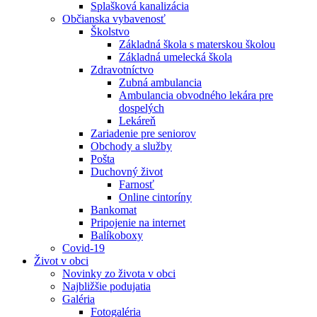
Splašková kanalizácia
Občianska vybavenosť
Školstvo
Základná škola s materskou školou
Základná umelecká škola
Zdravotníctvo
Zubná ambulancia
Ambulancia obvodného lekára pre
dospelých
Lekáreň
Zariadenie pre seniorov
Obchody a služby
Pošta
Duchovný život
Farnosť
Online cintoríny
Bankomat
Pripojenie na internet
Balíkoboxy
Covid-19
Život v obci
Novinky zo života v obci
Najbližšie podujatia
Galéria
Fotogaléria