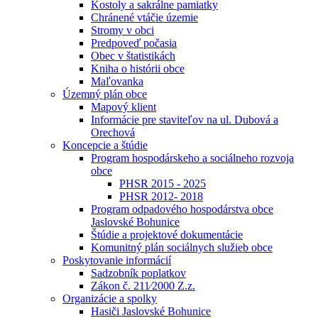
Kostoly a sakrálne pamiatky
Chránené vtáčie územie
Stromy v obci
Predpoveď počasia
Obec v štatistikách
Kniha o histórii obce
Maľovanka
Územný plán obce
Mapový klient
Informácie pre staviteľov na ul. Dubová a
Orechová
Koncepcie a štúdie
Program hospodárskeho a sociálneho rozvoja
obce
PHSR 2015 - 2025
PHSR 2012- 2018
Program odpadového hospodárstva obce
Jaslovské Bohunice
Štúdie a projektové dokumentácie
Komunitný plán sociálnych služieb obce
Poskytovanie informácií
Sadzobník poplatkov
Zákon č. 211⁄2000 Z.z.
Organizácie a spolky
Hasiči Jaslovské Bohunice