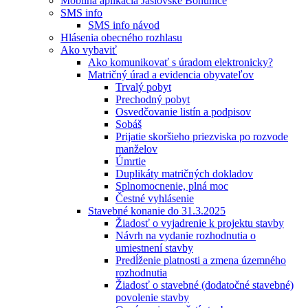
Mobilná aplikácia Jaslovské Bohunice
SMS info
SMS info návod
Hlásenia obecného rozhlasu
Ako vybaviť
Ako komunikovať s úradom elektronicky?
Matričný úrad a evidencia obyvateľov
Trvalý pobyt
Prechodný pobyt
Osvedčovanie listín a podpisov
Sobáš
Prijatie skoršieho priezviska po rozvode
manželov
Úmrtie
Duplikáty matričných dokladov
Splnomocnenie, plná moc
Čestné vyhlásenie
Stavebné konanie do 31.3.2025
Žiadosť o vyjadrenie k projektu stavby
Návrh na vydanie rozhodnutia o
umiestnení stavby
Predĺženie platnosti a zmena územného
rozhodnutia
Žiadosť o stavebné (dodatočné stavebné)
povolenie stavby