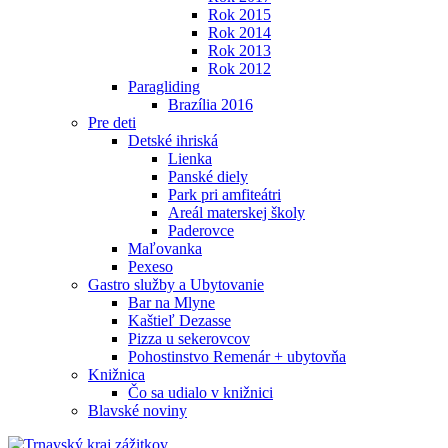
Rok 2015
Rok 2014
Rok 2013
Rok 2012
Paragliding
Brazília 2016
Pre deti
Detské ihriská
Lienka
Panské diely
Park pri amfiteátri
Areál materskej školy
Paderovce
Maľovanka
Pexeso
Gastro služby a Ubytovanie
Bar na Mlyne
Kaštieľ Dezasse
Pizza u sekerovcov
Pohostinstvo Remenár + ubytovňa
Knižnica
Čo sa udialo v knižnici
Blavské noviny