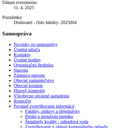
Dátum zverejnenia:
11. 4. 2025
Poznámka:
Dodavatel - číslo faktúry: 2025004
Samospráva
Novinky zo samosprávy
Úradná tabuľa
Kontakty
Úradné hodiny
Organizačná štruktúra
Starosta
Zástupca starostu
Obecné zastupiteľstvo
Obecné komisie
Hlavný kontrolór
Všeobecne záväzné nariadenia
Rozpočet
Povinné zverejňovanie informácií
Faktúry, zmluvy a objednávky
Predaj a prenájom majetku
Štandardy kvality - odpadová voda
Zverejňovanie v oblasti komunálneho odpadu