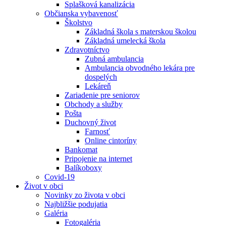
Splašková kanalizácia
Občianska vybavenosť
Školstvo
Základná škola s materskou školou
Základná umelecká škola
Zdravotníctvo
Zubná ambulancia
Ambulancia obvodného lekára pre
dospelých
Lekáreň
Zariadenie pre seniorov
Obchody a služby
Pošta
Duchovný život
Farnosť
Online cintoríny
Bankomat
Pripojenie na internet
Balíkoboxy
Covid-19
Život v obci
Novinky zo života v obci
Najbližšie podujatia
Galéria
Fotogaléria