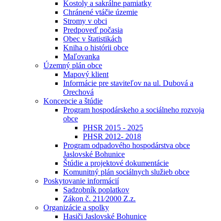
Kostoly a sakrálne pamiatky
Chránené vtáčie územie
Stromy v obci
Predpoveď počasia
Obec v štatistikách
Kniha o histórii obce
Maľovanka
Územný plán obce
Mapový klient
Informácie pre staviteľov na ul. Dubová a
Orechová
Koncepcie a štúdie
Program hospodárskeho a sociálneho rozvoja
obce
PHSR 2015 - 2025
PHSR 2012- 2018
Program odpadového hospodárstva obce
Jaslovské Bohunice
Štúdie a projektové dokumentácie
Komunitný plán sociálnych služieb obce
Poskytovanie informácií
Sadzobník poplatkov
Zákon č. 211⁄2000 Z.z.
Organizácie a spolky
Hasiči Jaslovské Bohunice