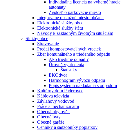
Individuálna licencia na výherné hracie
automaty
Žiadosť o parkovacie miesto
Integrované obslužné miesto občana
Elektronické služby obce
Elektronické služby štátu
Návody k základným životným situáciám
Služby obce
Stravovanie
Predaj kompostovateľných vreciek
Zber komunálneho a triedeného odpadu
Ako triedime odpad ?
Úroveň vytriedenia
Štatistiky
EKOdvor
Harmonogram vývozu odpadu
Popis systému nakladania s odpadom
Kultúrny dom Paderovce
Káblová televízia
Závlahový vodovod
Práce s mechanizmami
Obecná ubytovňa
Obecné byty
Obecné garáže
Cenníky a sadzobníky poplatkov