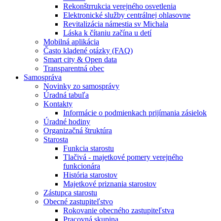
Rekonštrrukcia verejného osvetlenia
Elektronické služby centrálnej ohlasovne
Revitalizácia námestia sv Michala
Láska k čítaniu začína u detí
Mobilná aplikácia
Často kladené otázky (FAQ)
Smart city & Open data
Transparentná obec
Samospráva
Novinky zo samosprávy
Úradná tabuľa
Kontakty
Informácie o podmienkach prijímania zásielok
Úradné hodiny
Organizačná štruktúra
Starosta
Funkcia starostu
Tlačivá - majetkové pomery verejného
funkcionára
História starostov
Majetkové priznania starostov
Zástupca starostu
Obecné zastupiteľstvo
Rokovanie obecného zastupiteľstva
Pracovná skupina