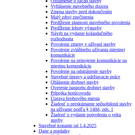
Oznámenie o začatí stavby
Vyhlásenie stavebného dozora
Zmena stavby pred dokončením
Malý zdroj znečistenia
Predĺženie platnosti stavebného povolenia
Predĺženie lehoty výstavby
Návrh na vydanie kolaudačného
rozhodnutia
Povolenie zmeny v užívaní stavby
Povolenie zvláštneho užívania miestnej
komunikácie
Povolenie na pripojenie komunikácie na
miestnu komunikáciu
Povolenie na odstránenie stavby
Stavebné úpravy a udržiavacie práce
Ohlásenie drobnej stavby
Overenie pasportu drobnej stavby
Prípojka horúcovodu
Úprava hrobového miesta
Žiadosť o preskúmanie spôsobilosti stavby
na užívanie podľa § 140d, ods. 1
Žiadosť o vydanie potvrdenia o veku
stavby
Stavebné konanie od 1.4.2025
Dane a poplatky