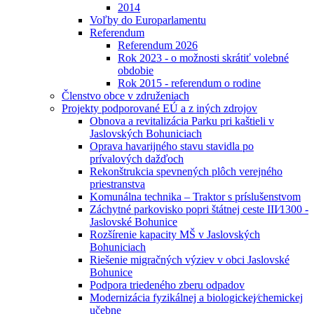
2014
Voľby do Europarlamentu
Referendum
Referendum 2026
Rok 2023 - o možnosti skrátiť volebné
obdobie
Rok 2015 - referendum o rodine
Členstvo obce v združeniach
Projekty podporované EÚ a z iných zdrojov
Obnova a revitalizácia Parku pri kaštieli v
Jaslovských Bohuniciach
Oprava havarijného stavu stavidla po
prívalových dažďoch
Rekonštrukcia spevnených plôch verejného
priestranstva
Komunálna technika – Traktor s príslušenstvom
Záchytné parkovisko popri štátnej ceste III⁄1300 -
Jaslovské Bohunice
Rozšírenie kapacity MŠ v Jaslovských
Bohuniciach
Riešenie migračných výziev v obci Jaslovské
Bohunice
Podpora triedeného zberu odpadov
Modernizácia fyzikálnej a biologickej⁄chemickej
učebne