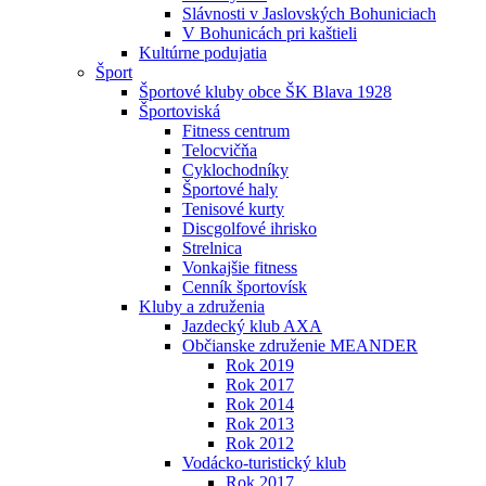
Slávnosti v Jaslovských Bohuniciach
V Bohunicách pri kaštieli
Kultúrne podujatia
Šport
Športové kluby obce ŠK Blava 1928
Športoviská
Fitness centrum
Telocvičňa
Cyklochodníky
Športové haly
Tenisové kurty
Discgolfové ihrisko
Strelnica
Vonkajšie fitness
Cenník športovísk
Kluby a združenia
Jazdecký klub AXA
Občianske združenie MEANDER
Rok 2019
Rok 2017
Rok 2014
Rok 2013
Rok 2012
Vodácko-turistický klub
Rok 2017