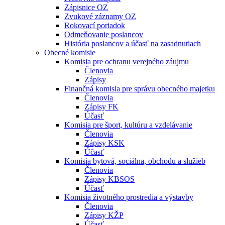
Zápisnice OZ
Zvukové záznamy OZ
Rokovací poriadok
Odmeňovanie poslancov
História poslancov a účasť na zasadnutiach
Obecné komisie
Komisia pre ochranu verejného záujmu
Členovia
Zápisy
Finančná komisia pre správu obecného majetku
Členovia
Zápisy FK
Účasť
Komisia pre šport, kultúru a vzdelávanie
Členovia
Zápisy KSK
Účasť
Komisia bytová, sociálna, obchodu a služieb
Členovia
Zápisy KBSOS
Účasť
Komisia životného prostredia a výstavby
Členovia
Zápisy KŽP
Účasť