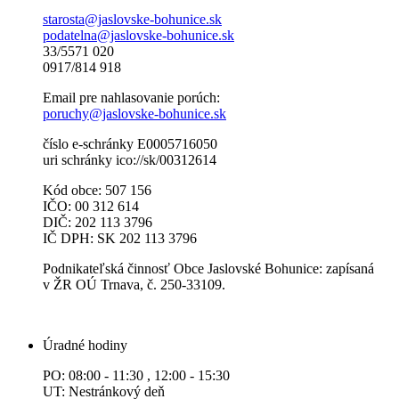
starosta@jaslovske-bohunice.sk
podatelna@jaslovske-bohunice.sk
33/5571 020
0917/814 918
Email pre nahlasovanie porúch:
poruchy@jaslovske-bohunice.sk
číslo e-schránky E0005716050
uri schránky ico://sk/00312614
Kód obce: 507 156
IČO: 00 312 614
DIČ: 202 113 3796
IČ DPH: SK 202 113 3796
Podnikateľská činnosť Obce Jaslovské Bohunice: zapísaná
v ŽR OÚ Trnava, č. 250-33109.
Úradné hodiny
PO: 08:00 - 11:30 , 12:00 - 15:30
UT: Nestránkový deň