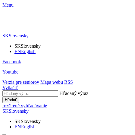
Menu
SK
Slovensky
SK
Slovensky
EN
English
Facebook
Youtube
Verzia pre seniorov
Mapa webu
RSS
Vytlačiť
Hľadaný výraz
Hľadať
rozšírené vyhľadávanie
SK
Slovensky
SK
Slovensky
EN
English