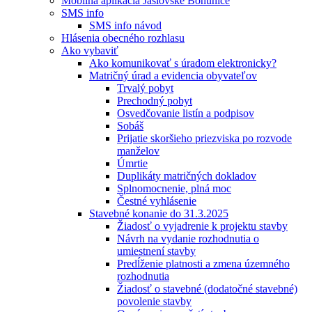
Mobilná aplikácia Jaslovské Bohunice
SMS info
SMS info návod
Hlásenia obecného rozhlasu
Ako vybaviť
Ako komunikovať s úradom elektronicky?
Matričný úrad a evidencia obyvateľov
Trvalý pobyt
Prechodný pobyt
Osvedčovanie listín a podpisov
Sobáš
Prijatie skoršieho priezviska po rozvode
manželov
Úmrtie
Duplikáty matričných dokladov
Splnomocnenie, plná moc
Čestné vyhlásenie
Stavebné konanie do 31.3.2025
Žiadosť o vyjadrenie k projektu stavby
Návrh na vydanie rozhodnutia o
umiestnení stavby
Predĺženie platnosti a zmena územného
rozhodnutia
Žiadosť o stavebné (dodatočné stavebné)
povolenie stavby