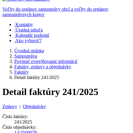
Voľby do orgánov samosprávy obcí a voľby do orgánov
samosprávnych krajov
Kontakty
Úradná tabuľa
Kalendár podujatí
Ako vybaviť?
Úvodná stránka
Samospráva
Povinné zverejňovanie informácií
Faktúry, zmluvy a objednávky
Faktúry
Detail faktúry 241/2025
Detail faktúry 241/2025
Zmluvy
|
Objednávky
Číslo faktúry:
241/2025
Číslo objednávky:
14/2500078