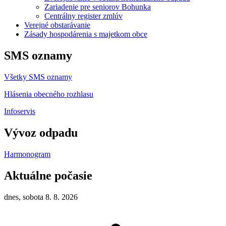
Zariadenie pre seniorov Bohunka
Centrálny register zmlúv
Verejné obstarávanie
Zásady hospodárenia s majetkom obce
SMS oznamy
Všetky SMS oznamy
Hlásenia obecného rozhlasu
Infoservis
Vývoz odpadu
Harmonogram
Aktuálne počasie
dnes, sobota 8. 8. 2026