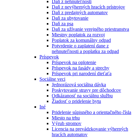
Daň z nehnuteľnosti
Daň z nevýherných hracích prístrojov
Daň z predajných automatov
Daň za ubytovanie
Daň za psa
Daň za užívanie verejného priestranstva
Miestny poplatok za rozvoj
Poplatok za komunálny odpad
Potvrdenie o zaplatení dane z
nehnuteľnosti a poplatku za odpad
Príspevok
Príspevok na oplotenie
Príspevok na fasády a strechy
Príspevok pri narodení dieťaťa
Sociálne veci
Jednorázová sociálna dávka
Poskytovanie stravy pre dôchodcov
Odkázanosť na sociálnu službu
Žiadosť o pridelenie bytu
Iné
Pridelenie súpisného a orientačného čísla
Miesto na trhu
Výrub stromov
Licencia na prevádzkovanie výherných
hracích automatov