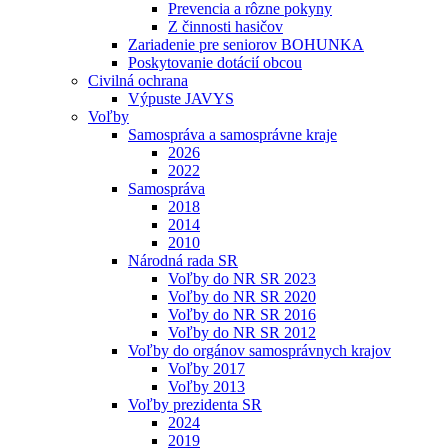
Prevencia a rôzne pokyny
Z činnosti hasičov
Zariadenie pre seniorov BOHUNKA
Poskytovanie dotácií obcou
Civilná ochrana
Výpuste JAVYS
Voľby
Samospráva a samosprávne kraje
2026
2022
Samospráva
2018
2014
2010
Národná rada SR
Voľby do NR SR 2023
Voľby do NR SR 2020
Voľby do NR SR 2016
Voľby do NR SR 2012
Voľby do orgánov samosprávnych krajov
Voľby 2017
Voľby 2013
Voľby prezidenta SR
2024
2019