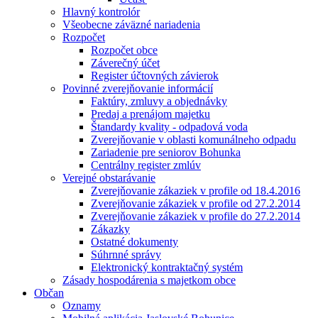
Hlavný kontrolór
Všeobecne záväzné nariadenia
Rozpočet
Rozpočet obce
Záverečný účet
Register účtovných závierok
Povinné zverejňovanie informácií
Faktúry, zmluvy a objednávky
Predaj a prenájom majetku
Štandardy kvality - odpadová voda
Zverejňovanie v oblasti komunálneho odpadu
Zariadenie pre seniorov Bohunka
Centrálny register zmlúv
Verejné obstarávanie
Zverejňovanie zákaziek v profile od 18.4.2016
Zverejňovanie zákaziek v profile od 27.2.2014
Zverejňovanie zákaziek v profile do 27.2.2014
Zákazky
Ostatné dokumenty
Súhrnné správy
Elektronický kontraktačný systém
Zásady hospodárenia s majetkom obce
Občan
Oznamy