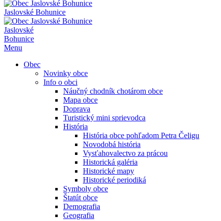
Jaslovské Bohunice
Jaslovské
Bohunice
Menu
Obec
Novinky obce
Info o obci
Náučný chodník chotárom obce
Mapa obce
Doprava
Turistický mini sprievodca
História
História obce pohľadom Petra Čeligu
Novodobá história
Vysťahovalectvo za prácou
Historická galéria
Historické mapy
Historické periodiká
Symboly obce
Štatút obce
Demografia
Geografia