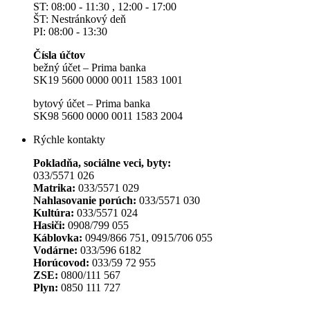
ST: 08:00 - 11:30 , 12:00 - 17:00
ŠT: Nestránkový deň
PI: 08:00 - 13:30
Čísla účtov
bežný účet – Prima banka
SK19 5600 0000 0011 1583 1001
bytový účet – Prima banka
SK98 5600 0000 0011 1583 2004
Rýchle kontakty
Pokladňa, sociálne veci, byty:
033/5571 026
Matrika:
033/5571 029
Nahlasovanie porúch:
033/5571 030
Kultúra:
033/5571 024
Hasiči:
0908/799 055
Káblovka:
0949/866 751, 0915/706 055
Vodárne:
033/596 6182
Horúcovod:
033/59 72 955
ZSE:
0800/111 567
Plyn:
0850 111 727