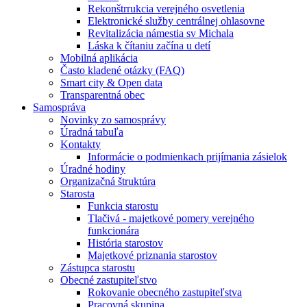
Rekonštrrukcia verejného osvetlenia
Elektronické služby centrálnej ohlasovne
Revitalizácia námestia sv Michala
Láska k čítaniu začína u detí
Mobilná aplikácia
Často kladené otázky (FAQ)
Smart city & Open data
Transparentná obec
Samospráva
Novinky zo samosprávy
Úradná tabuľa
Kontakty
Informácie o podmienkach prijímania zásielok
Úradné hodiny
Organizačná štruktúra
Starosta
Funkcia starostu
Tlačivá - majetkové pomery verejného
funkcionára
História starostov
Majetkové priznania starostov
Zástupca starostu
Obecné zastupiteľstvo
Rokovanie obecného zastupiteľstva
Pracovná skupina