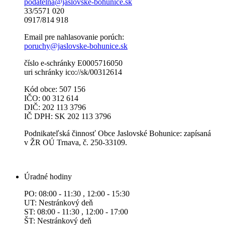
podatelna@jaslovske-bohunice.sk
33/5571 020
0917/814 918
Email pre nahlasovanie porúch:
poruchy@jaslovske-bohunice.sk
číslo e-schránky E0005716050
uri schránky ico://sk/00312614
Kód obce: 507 156
IČO: 00 312 614
DIČ: 202 113 3796
IČ DPH: SK 202 113 3796
Podnikateľská činnosť Obce Jaslovské Bohunice: zapísaná
v ŽR OÚ Trnava, č. 250-33109.
Úradné hodiny
PO: 08:00 - 11:30 , 12:00 - 15:30
UT: Nestránkový deň
ST: 08:00 - 11:30 , 12:00 - 17:00
ŠT: Nestránkový deň