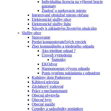
Individuálna licencia na výherné hracie
automaty
Žiadosť o parkovacie miesto
Integrované obslužné miesto občana
Elektronické služby obce
Elektronické služby štátu
Návody k základným životným situáciám
Služby obce
Stravovanie
Predaj kompostovateľných vreciek
Zber komunálneho a triedeného odpadu
Ako triedime odpad ?
Úroveň vytriedenia
Štatistiky
EKOdvor
Harmonogram vývozu odpadu
Popis systému nakladania s odpadom
Kultúrny dom Paderovce
Káblová televízia
Závlahový vodovod
Práce s mechanizmami
Obecná ubytovňa
Obecné byty
Obecné garáže
Cenníky a sadzobníky poplatkov