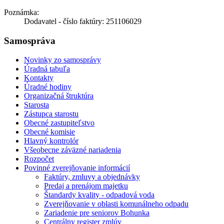
Poznámka:
Dodavatel - číslo faktúry: 251106029
Samospráva
Novinky zo samosprávy
Úradná tabuľa
Kontakty
Úradné hodiny
Organizačná štruktúra
Starosta
Zástupca starostu
Obecné zastupiteľstvo
Obecné komisie
Hlavný kontrolór
Všeobecne záväzné nariadenia
Rozpočet
Povinné zverejňovanie informácií
Faktúry, zmluvy a objednávky
Predaj a prenájom majetku
Štandardy kvality - odpadová voda
Zverejňovanie v oblasti komunálneho odpadu
Zariadenie pre seniorov Bohunka
Centrálny register zmlúv