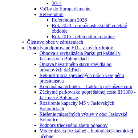
2014
Voľby do Europarlamentu
Referendum
Referendum 2026
Rok 2023 - o možnosti skrátiť volebné
obdobie
Rok 2015 - referendum o rodine
Členstvo obce v združeniach
Projekty podporované EÚ a z iných zdrojov
Obnova a revitalizácia Parku pri kaštieli v
Jaslovských Bohuniciach
Oprava havarijného stavu stavidla po
prívalových dažďoch
Rekonštrukcia spevnených plôch verejného
priestranstva
Komunálna technika – Traktor s príslušenstvom
Záchytné parkovisko popri štátnej ceste III⁄1300 -
Jaslovské Bohunice
Rozšírenie kapacity MŠ v Jaslovských
Bohuniciach
Riešenie migračných výziev v obci Jaslovské
Bohunice
Podpora triedeného zberu odpadov
Modernizácia fyzikálnej a biologickej⁄chemickej
učebne