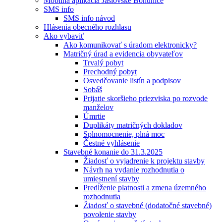
Mobilná aplikácia Jaslovské Bohunice
SMS info
SMS info návod
Hlásenia obecného rozhlasu
Ako vybaviť
Ako komunikovať s úradom elektronicky?
Matričný úrad a evidencia obyvateľov
Trvalý pobyt
Prechodný pobyt
Osvedčovanie listín a podpisov
Sobáš
Prijatie skoršieho priezviska po rozvode
manželov
Úmrtie
Duplikáty matričných dokladov
Splnomocnenie, plná moc
Čestné vyhlásenie
Stavebné konanie do 31.3.2025
Žiadosť o vyjadrenie k projektu stavby
Návrh na vydanie rozhodnutia o
umiestnení stavby
Predĺženie platnosti a zmena územného
rozhodnutia
Žiadosť o stavebné (dodatočné stavebné)
povolenie stavby