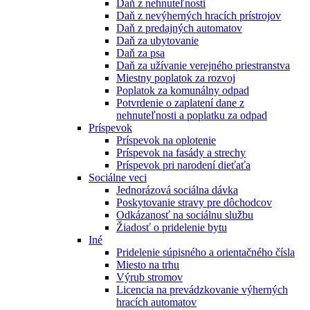
Daň z nehnuteľnosti
Daň z nevýherných hracích prístrojov
Daň z predajných automatov
Daň za ubytovanie
Daň za psa
Daň za užívanie verejného priestranstva
Miestny poplatok za rozvoj
Poplatok za komunálny odpad
Potvrdenie o zaplatení dane z
nehnuteľnosti a poplatku za odpad
Príspevok
Príspevok na oplotenie
Príspevok na fasády a strechy
Príspevok pri narodení dieťaťa
Sociálne veci
Jednorázová sociálna dávka
Poskytovanie stravy pre dôchodcov
Odkázanosť na sociálnu službu
Žiadosť o pridelenie bytu
Iné
Pridelenie súpisného a orientačného čísla
Miesto na trhu
Výrub stromov
Licencia na prevádzkovanie výherných
hracích automatov