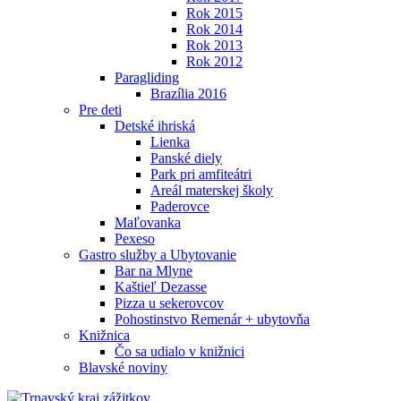
Rok 2015
Rok 2014
Rok 2013
Rok 2012
Paragliding
Brazília 2016
Pre deti
Detské ihriská
Lienka
Panské diely
Park pri amfiteátri
Areál materskej školy
Paderovce
Maľovanka
Pexeso
Gastro služby a Ubytovanie
Bar na Mlyne
Kaštieľ Dezasse
Pizza u sekerovcov
Pohostinstvo Remenár + ubytovňa
Knižnica
Čo sa udialo v knižnici
Blavské noviny