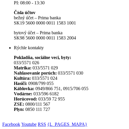
PI: 08:00 - 13:30
Čísla účtov
bežný účet – Prima banka
SK19 5600 0000 0011 1583 1001
bytový účet – Prima banka
SK98 5600 0000 0011 1583 2004
Rýchle kontakty
Pokladňa, sociálne veci, byty:
033/5571 026
Matrika:
033/5571 029
Nahlasovanie porúch:
033/5571 030
Kultúra:
033/5571 024
Hasiči:
0908/799 055
Káblovka:
0949/866 751, 0915/706 055
Vodárne:
033/596 6182
Horúcovod:
033/59 72 955
ZSE:
0800/111 567
Plyn:
0850 111 727
Facebook
Youtube
RSS
{L_PAGES_MAPA}