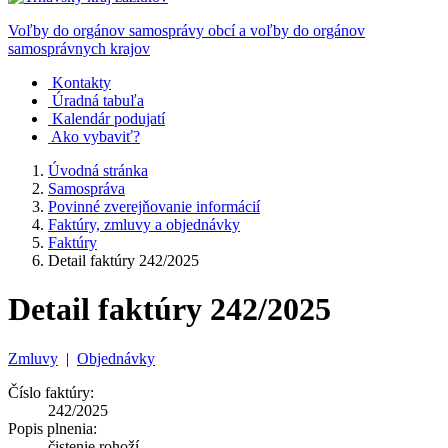
Voľby do orgánov samosprávy obcí a voľby do orgánov
samosprávnych krajov
Kontakty
Úradná tabuľa
Kalendár podujatí
Ako vybaviť?
Úvodná stránka
Samospráva
Povinné zverejňovanie informácií
Faktúry, zmluvy a objednávky
Faktúry
Detail faktúry 242/2025
Detail faktúry 242/2025
Zmluvy
|
Objednávky
Číslo faktúry:
242/2025
Popis plnenia:
čistenie rohoží