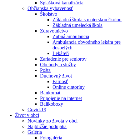
Splašková kanalizácia
Občianska vybavenosť
Školstvo
Základná škola s materskou školou
Základná umelecká škola
Zdravotníctvo
Zubná ambulancia
Ambulancia obvodného lekára pre
dospelých
Lekáreň
Zariadenie pre seniorov
Obchody a služby
Pošta
Duchovný život
Farnosť
Online cintoríny
Bankomat
Pripojenie na internet
Balíkoboxy
Covid-19
Život v obci
Novinky zo života v obci
Najbližšie podujatia
Galéria
Fotogaléria