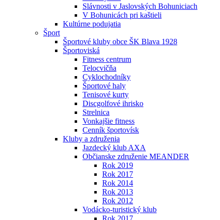
Slávnosti v Jaslovských Bohuniciach
V Bohunicách pri kaštieli
Kultúrne podujatia
Šport
Športové kluby obce ŠK Blava 1928
Športoviská
Fitness centrum
Telocvičňa
Cyklochodníky
Športové haly
Tenisové kurty
Discgolfové ihrisko
Strelnica
Vonkajšie fitness
Cenník športovísk
Kluby a združenia
Jazdecký klub AXA
Občianske združenie MEANDER
Rok 2019
Rok 2017
Rok 2014
Rok 2013
Rok 2012
Vodácko-turistický klub
Rok 2017