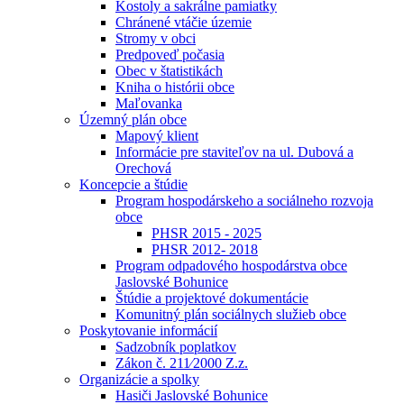
Kostoly a sakrálne pamiatky
Chránené vtáčie územie
Stromy v obci
Predpoveď počasia
Obec v štatistikách
Kniha o histórii obce
Maľovanka
Územný plán obce
Mapový klient
Informácie pre staviteľov na ul. Dubová a
Orechová
Koncepcie a štúdie
Program hospodárskeho a sociálneho rozvoja
obce
PHSR 2015 - 2025
PHSR 2012- 2018
Program odpadového hospodárstva obce
Jaslovské Bohunice
Štúdie a projektové dokumentácie
Komunitný plán sociálnych služieb obce
Poskytovanie informácií
Sadzobník poplatkov
Zákon č. 211⁄2000 Z.z.
Organizácie a spolky
Hasiči Jaslovské Bohunice