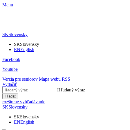
Menu
SK
Slovensky
SK
Slovensky
EN
English
Facebook
Youtube
Verzia pre seniorov
Mapa webu
RSS
Vytlačiť
Hľadaný výraz
Hľadať
rozšírené vyhľadávanie
SK
Slovensky
SK
Slovensky
EN
English