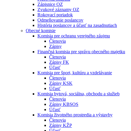
Zápisnice OZ
Zvukové záznamy OZ
Rokovací poriadok
Odmeňovanie poslancov
História poslancov a účasť na zasadnutiach
Obecné komisie
Komisia pre ochranu verejného záujmu
Členovia
Zápisy
Finančná komisia pre správu obecného majetku
Členovia
Zápisy FK
Účasť
Komisia pre šport, kultúru a vzdelávanie
Členovia
Zápisy KSK
Účasť
Komisia bytová, sociálna, obchodu a služieb
Členovia
Zápisy KBSOS
Účasť
Komisia životného prostredia a výstavby
Členovia
Zápisy KŽP
Účasť