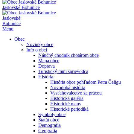
Jaslovské Bohunice
Jaslovské
Bohunice
Menu
Obec
Novinky obce
Info o obci
Náučný chodník chotárom obce
Mapa obce
Doprava
Turistický mini sprievodca
História
História obce pohľadom Petra Čeligu
Novodobá história
Vysťahovalectvo za prácou
Historická galéria
Historické mapy
Historické periodiká
Symboly obce
Štatút obce
Demografia
Geografia