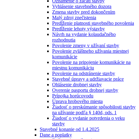
Oznámenie o začatí stavby
Vyhlásenie stavebného dozora
Zmena stavby pred dokončením
Malý zdroj znečistenia
Predĺženie platnosti stavebného povolenia
Predĺženie lehoty výstavby
Návrh na vydanie kolaudačného
rozhodnutia
Povolenie zmeny v užívaní stavby
Povolenie zvláštneho užívania miestnej
komunikácie
Povolenie na pripojenie komunikácie na
miestnu komunikáciu
Povolenie na odstránenie stavby
Stavebné úpravy a udržiavacie práce
Ohlásenie drobnej stavby
Overenie pasportu drobnej stavby
Prípojka horúcovodu
Úprava hrobového miesta
Žiadosť o preskúmanie spôsobilosti stavby
na užívanie podľa § 140d, ods. 1
Žiadosť o vydanie potvrdenia o veku
stavby
Stavebné konanie od 1.4.2025
Dane a poplatky