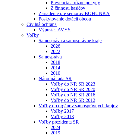
Prevencia a rôzne pokyny
Z činnosti hasičov
Zariadenie pre seniorov BOHUNKA
Poskytovanie dotácií obcou
Civilná ochrana
Výpuste JAVYS
Voľby
Samospráva a samosprávne kraje
2026
2022
Samospráva
2018
2014
2010
Národná rada SR
Voľby do NR SR 2023
Voľby do NR SR 2020
Voľby do NR SR 2016
Voľby do NR SR 2012
Voľby do orgánov samosprávnych krajov
Voľby 2017
Voľby 2013
Voľby prezidenta SR
2024
2019