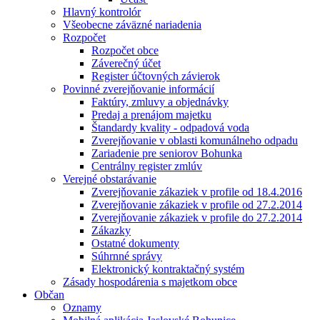
Hlavný kontrolór
Všeobecne záväzné nariadenia
Rozpočet
Rozpočet obce
Záverečný účet
Register účtovných závierok
Povinné zverejňovanie informácií
Faktúry, zmluvy a objednávky
Predaj a prenájom majetku
Štandardy kvality - odpadová voda
Zverejňovanie v oblasti komunálneho odpadu
Zariadenie pre seniorov Bohunka
Centrálny register zmlúv
Verejné obstarávanie
Zverejňovanie zákaziek v profile od 18.4.2016
Zverejňovanie zákaziek v profile od 27.2.2014
Zverejňovanie zákaziek v profile do 27.2.2014
Zákazky
Ostatné dokumenty
Súhrnné správy
Elektronický kontraktačný systém
Zásady hospodárenia s majetkom obce
Občan
Oznamy