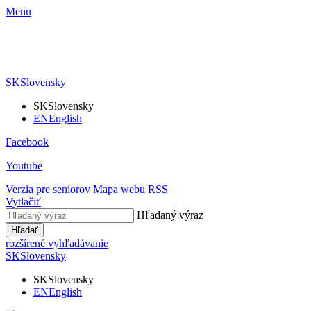
Menu
SK
Slovensky
SK
Slovensky
EN
English
Facebook
Youtube
Verzia pre seniorov
Mapa webu
RSS
Vytlačiť
Hľadaný výraz
Hľadať
rozšírené vyhľadávanie
SK
Slovensky
SK
Slovensky
EN
English