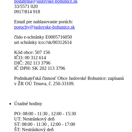
podatelna@jaslovske-bohunice.sk
33/5571 020
0917/814 918
Email pre nahlasovanie porúch:
poruchy@jaslovske-bohunice.sk
číslo e-schránky E0005716050
uri schránky ico://sk/00312614
Kód obce: 507 156
IČO: 00 312 614
DIČ: 202 113 3796
IČ DPH: SK 202 113 3796
Podnikateľská činnosť Obce Jaslovské Bohunice: zapísaná
v ŽR OÚ Trnava, č. 250-33109.
Úradné hodiny
PO: 08:00 - 11:30 , 12:00 - 15:30
UT: Nestránkový deň
ST: 08:00 - 11:30 , 12:00 - 17:00
ŠT: Nestránkový deň