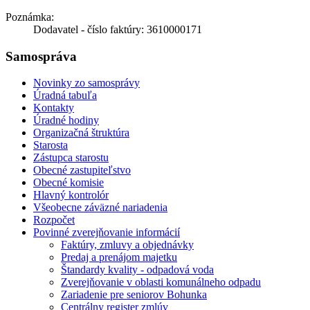
Poznámka:
Dodavatel - číslo faktúry: 3610000171
Samospráva
Novinky zo samosprávy
Úradná tabuľa
Kontakty
Úradné hodiny
Organizačná štruktúra
Starosta
Zástupca starostu
Obecné zastupiteľstvo
Obecné komisie
Hlavný kontrolór
Všeobecne záväzné nariadenia
Rozpočet
Povinné zverejňovanie informácií
Faktúry, zmluvy a objednávky
Predaj a prenájom majetku
Štandardy kvality - odpadová voda
Zverejňovanie v oblasti komunálneho odpadu
Zariadenie pre seniorov Bohunka
Centrálny register zmlúv