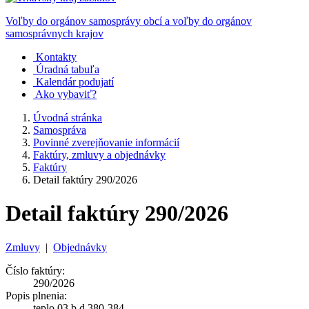
Voľby do orgánov samosprávy obcí a voľby do orgánov
samosprávnych krajov
Kontakty
Úradná tabuľa
Kalendár podujatí
Ako vybaviť?
Úvodná stránka
Samospráva
Povinné zverejňovanie informácií
Faktúry, zmluvy a objednávky
Faktúry
Detail faktúry 290/2026
Detail faktúry 290/2026
Zmluvy
|
Objednávky
Číslo faktúry:
290/2026
Popis plnenia:
teplo 03 b.d.380-384