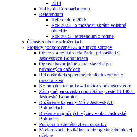
2014
Voľby do Europarlamentu
Referendum
Referendum 2026
Rok 2023 - o možnosti skrátiť volebné
obdobie
Rok 2015 - referendum o rodine
Členstvo obce v združeniach
Projekty podporované EÚ a z iných zdrojov
Obnova a revitalizácia Parku pri kaštieli v
Jaslovských Bohuniciach
Oprava havarijného stavu stavidla po
prívalových dažďoch
Rekonštrukcia spevnených plôch verejného
priestranstva
Komunálna technika – Traktor s príslušenstvom
Záchytné parkovisko popri štátnej ceste III⁄1300 -
Jaslovské Bohunice
Rozšírenie kapacity MŠ v Jaslovských
Bohuniciach
Riešenie migračných výziev v obci Jaslovské
Bohunice
Podpora triedeného zberu odpadov
Modernizácia fyzikálnej a biologickej⁄chemickej
učebne