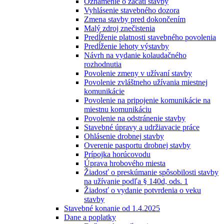
Oznámenie o začatí stavby
Vyhlásenie stavebného dozora
Zmena stavby pred dokončením
Malý zdroj znečistenia
Predĺženie platnosti stavebného povolenia
Predĺženie lehoty výstavby
Návrh na vydanie kolaudačného
rozhodnutia
Povolenie zmeny v užívaní stavby
Povolenie zvláštneho užívania miestnej
komunikácie
Povolenie na pripojenie komunikácie na
miestnu komunikáciu
Povolenie na odstránenie stavby
Stavebné úpravy a udržiavacie práce
Ohlásenie drobnej stavby
Overenie pasportu drobnej stavby
Prípojka horúcovodu
Úprava hrobového miesta
Žiadosť o preskúmanie spôsobilosti stavby
na užívanie podľa § 140d, ods. 1
Žiadosť o vydanie potvrdenia o veku
stavby
Stavebné konanie od 1.4.2025
Dane a poplatky