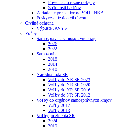
Prevencia a rôzne pokyny
Z činnosti hasičov
Zariadenie pre seniorov BOHUNKA
Poskytovanie dotácií obcou
Civilná ochrana
Výpuste JAVYS
Voľby
Samospráva a samosprávne kraje
2026
2022
Samospráva
2018
2014
2010
Národná rada SR
Voľby do NR SR 2023
Voľby do NR SR 2020
Voľby do NR SR 2016
Voľby do NR SR 2012
Voľby do orgánov samosprávnych krajov
Voľby 2017
Voľby 2013
Voľby prezidenta SR
2024
2019