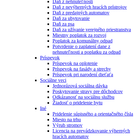
Daň z nehnuteľnosti
Daň z nevýherných hracích prístrojov
Daň z predajných automatov
Daň za ubytovanie
Daň za psa
Daň za užívanie verejného priestranstva
Miestny poplatok za rozvoj
Poplatok za komunálny odpad
Potvrdenie o zaplatení dane z
nehnuteľnosti a poplatku za odpad
Príspevok
Príspevok na oplotenie
Príspevok na fasády a strechy
Príspevok pri narodení dieťaťa
Sociálne veci
Jednorázová sociálna dávka
Poskytovanie stravy pre dôchodcov
Odkázanosť na sociálnu službu
Žiadosť o pridelenie bytu
Iné
Pridelenie súpisného a orientačného čísla
Miesto na trhu
Výrub stromov
Licencia na prevádzkovanie výherných
hracích automatov