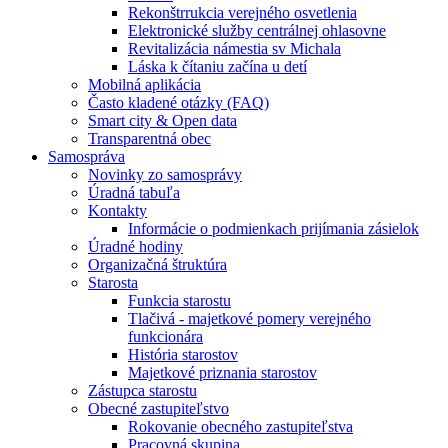
Rekonštrrukcia verejného osvetlenia
Elektronické služby centrálnej ohlasovne
Revitalizácia námestia sv Michala
Láska k čítaniu začína u detí
Mobilná aplikácia
Často kladené otázky (FAQ)
Smart city & Open data
Transparentná obec
Samospráva
Novinky zo samosprávy
Úradná tabuľa
Kontakty
Informácie o podmienkach prijímania zásielok
Úradné hodiny
Organizačná štruktúra
Starosta
Funkcia starostu
Tlačivá - majetkové pomery verejného
funkcionára
História starostov
Majetkové priznania starostov
Zástupca starostu
Obecné zastupiteľstvo
Rokovanie obecného zastupiteľstva
Pracovná skupina