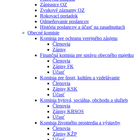
Zápisnice OZ
Zvukové záznamy OZ
Rokovací poriadok
Odmeňovanie poslancov
História poslancov a účasť na zasadnutiach
Obecné komisie
Komisia pre ochranu verejného záujmu
Členovia
Zápisy
Finančná komisia pre správu obecného majetku
Členovia
Zápisy FK
Účasť
Komisia pre šport, kultúru a vzdelávanie
Členovia
Zápisy KSK
Účasť
Komisia bytová, sociálna, obchodu a služieb
Členovia
Zápisy KBSOS
Účasť
Komisia životného prostredia a výstavby
Členovia
Zápisy KŽP
Účasť