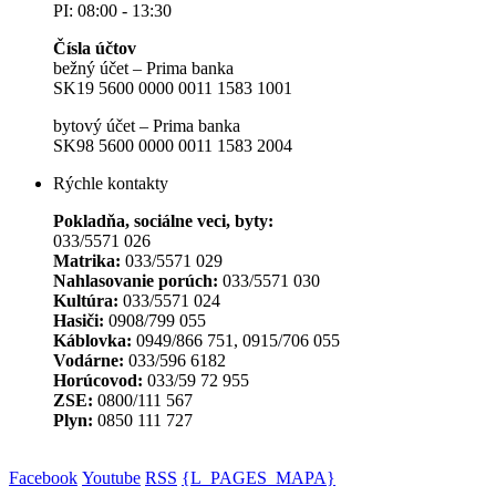
PI: 08:00 - 13:30
Čísla účtov
bežný účet – Prima banka
SK19 5600 0000 0011 1583 1001
bytový účet – Prima banka
SK98 5600 0000 0011 1583 2004
Rýchle kontakty
Pokladňa, sociálne veci, byty:
033/5571 026
Matrika:
033/5571 029
Nahlasovanie porúch:
033/5571 030
Kultúra:
033/5571 024
Hasiči:
0908/799 055
Káblovka:
0949/866 751, 0915/706 055
Vodárne:
033/596 6182
Horúcovod:
033/59 72 955
ZSE:
0800/111 567
Plyn:
0850 111 727
Facebook
Youtube
RSS
{L_PAGES_MAPA}