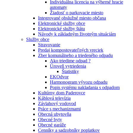
Individuálna licencia na výherné hracie
automaty
Žiadosť o parkovacie miesto
Integrované obslužné miesto občana
Elektronické služby obce
Elektronické služby štátu
Návody k základným životným situáciám
Služby obce
Stravovanie
Predaj kompostovateľných vreciek
Zber komunálneho a triedeného odpadu
Ako triedime odpad ?
Úroveň vytriedenia
Štatistiky
EKOdvor
Harmonogram vývozu odpadu
Popis systému nakladania s odpadom
Kultúrny dom Paderovce
Káblová televízia
Závlahový vodovod
Práce s mechanizmami
Obecná ubytovňa
Obecné byty
Obecné garáže
Cenníky a sadzobníky poplatkov