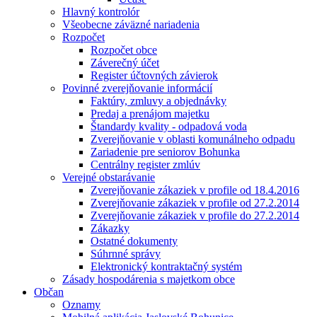
Hlavný kontrolór
Všeobecne záväzné nariadenia
Rozpočet
Rozpočet obce
Záverečný účet
Register účtovných závierok
Povinné zverejňovanie informácií
Faktúry, zmluvy a objednávky
Predaj a prenájom majetku
Štandardy kvality - odpadová voda
Zverejňovanie v oblasti komunálneho odpadu
Zariadenie pre seniorov Bohunka
Centrálny register zmlúv
Verejné obstarávanie
Zverejňovanie zákaziek v profile od 18.4.2016
Zverejňovanie zákaziek v profile od 27.2.2014
Zverejňovanie zákaziek v profile do 27.2.2014
Zákazky
Ostatné dokumenty
Súhrnné správy
Elektronický kontraktačný systém
Zásady hospodárenia s majetkom obce
Občan
Oznamy