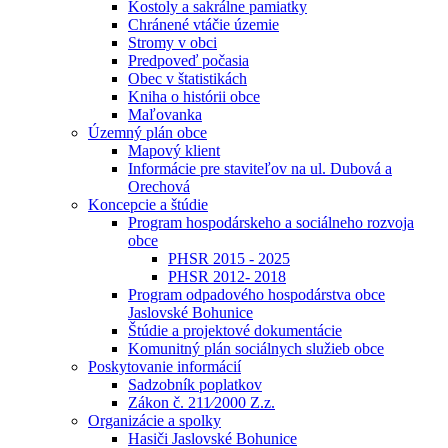
Kostoly a sakrálne pamiatky
Chránené vtáčie územie
Stromy v obci
Predpoveď počasia
Obec v štatistikách
Kniha o histórii obce
Maľovanka
Územný plán obce
Mapový klient
Informácie pre staviteľov na ul. Dubová a
Orechová
Koncepcie a štúdie
Program hospodárskeho a sociálneho rozvoja
obce
PHSR 2015 - 2025
PHSR 2012- 2018
Program odpadového hospodárstva obce
Jaslovské Bohunice
Štúdie a projektové dokumentácie
Komunitný plán sociálnych služieb obce
Poskytovanie informácií
Sadzobník poplatkov
Zákon č. 211⁄2000 Z.z.
Organizácie a spolky
Hasiči Jaslovské Bohunice