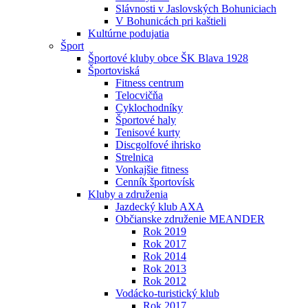
Slávnosti v Jaslovských Bohuniciach
V Bohunicách pri kaštieli
Kultúrne podujatia
Šport
Športové kluby obce ŠK Blava 1928
Športoviská
Fitness centrum
Telocvičňa
Cyklochodníky
Športové haly
Tenisové kurty
Discgolfové ihrisko
Strelnica
Vonkajšie fitness
Cenník športovísk
Kluby a združenia
Jazdecký klub AXA
Občianske združenie MEANDER
Rok 2019
Rok 2017
Rok 2014
Rok 2013
Rok 2012
Vodácko-turistický klub
Rok 2017