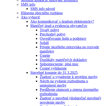
Mobilná aplikácia Jaslovské Bohunice
SMS info
SMS info návod
Hlásenia obecného rozhlasu
Ako vybaviť
Ako komunikovať s úradom elektronicky?
Matričný úrad a evidencia obyvateľov
Trvalý pobyt
Prechodný pobyt
Osvedčovanie listín a podpisov
Sobáš
Prijatie skoršieho priezviska po rozvode
manželov
Úmrtie
Duplikáty matričných dokladov
Splnomocnenie, plná moc
Čestné vyhlásenie
Stavebné konanie do 31.3.2025
Žiadosť o vyjadrenie k projektu stavby
Návrh na vydanie rozhodnutia o
umiestnení stavby
Predĺženie platnosti a zmena územného
rozhodnutia
Žiadosť o stavebné (dodatočné stavebné)
povolenie stavby