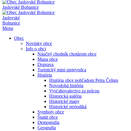
Jaslovské Bohunice
Jaslovské
Bohunice
Menu
Obec
Novinky obce
Info o obci
Náučný chodník chotárom obce
Mapa obce
Doprava
Turistický mini sprievodca
História
História obce pohľadom Petra Čeligu
Novodobá história
Vysťahovalectvo za prácou
Historická galéria
Historické mapy
Historické periodiká
Symboly obce
Štatút obce
Demografia
Geografia