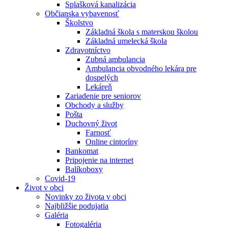
Splašková kanalizácia
Občianska vybavenosť
Školstvo
Základná škola s materskou školou
Základná umelecká škola
Zdravotníctvo
Zubná ambulancia
Ambulancia obvodného lekára pre
dospelých
Lekáreň
Zariadenie pre seniorov
Obchody a služby
Pošta
Duchovný život
Farnosť
Online cintoríny
Bankomat
Pripojenie na internet
Balíkoboxy
Covid-19
Život v obci
Novinky zo života v obci
Najbližšie podujatia
Galéria
Fotogaléria