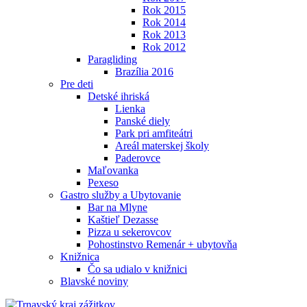
Rok 2015
Rok 2014
Rok 2013
Rok 2012
Paragliding
Brazília 2016
Pre deti
Detské ihriská
Lienka
Panské diely
Park pri amfiteátri
Areál materskej školy
Paderovce
Maľovanka
Pexeso
Gastro služby a Ubytovanie
Bar na Mlyne
Kaštieľ Dezasse
Pizza u sekerovcov
Pohostinstvo Remenár + ubytovňa
Knižnica
Čo sa udialo v knižnici
Blavské noviny