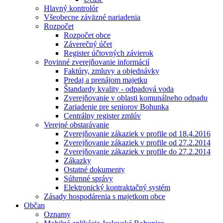
Hlavný kontrolór
Všeobecne záväzné nariadenia
Rozpočet
Rozpočet obce
Záverečný účet
Register účtovných závierok
Povinné zverejňovanie informácií
Faktúry, zmluvy a objednávky
Predaj a prenájom majetku
Štandardy kvality - odpadová voda
Zverejňovanie v oblasti komunálneho odpadu
Zariadenie pre seniorov Bohunka
Centrálny register zmlúv
Verejné obstarávanie
Zverejňovanie zákaziek v profile od 18.4.2016
Zverejňovanie zákaziek v profile od 27.2.2014
Zverejňovanie zákaziek v profile do 27.2.2014
Zákazky
Ostatné dokumenty
Súhrnné správy
Elektronický kontraktačný systém
Zásady hospodárenia s majetkom obce
Občan
Oznamy