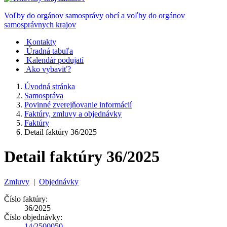
Voľby do orgánov samosprávy obcí a voľby do orgánov
samosprávnych krajov
Kontakty
Úradná tabuľa
Kalendár podujatí
Ako vybaviť?
Úvodná stránka
Samospráva
Povinné zverejňovanie informácií
Faktúry, zmluvy a objednávky
Faktúry
Detail faktúry 36/2025
Detail faktúry 36/2025
Zmluvy
|
Objednávky
Číslo faktúry:
36/2025
Číslo objednávky:
14/2500050