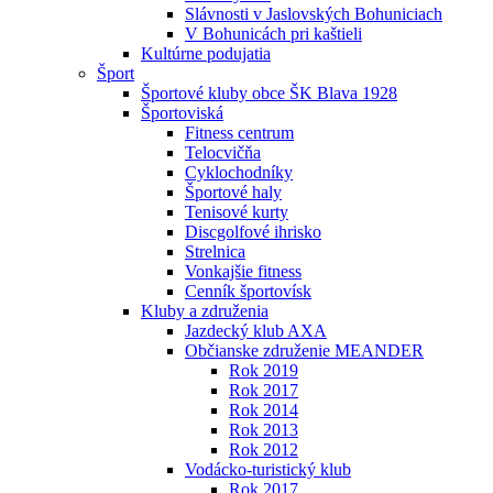
Slávnosti v Jaslovských Bohuniciach
V Bohunicách pri kaštieli
Kultúrne podujatia
Šport
Športové kluby obce ŠK Blava 1928
Športoviská
Fitness centrum
Telocvičňa
Cyklochodníky
Športové haly
Tenisové kurty
Discgolfové ihrisko
Strelnica
Vonkajšie fitness
Cenník športovísk
Kluby a združenia
Jazdecký klub AXA
Občianske združenie MEANDER
Rok 2019
Rok 2017
Rok 2014
Rok 2013
Rok 2012
Vodácko-turistický klub
Rok 2017