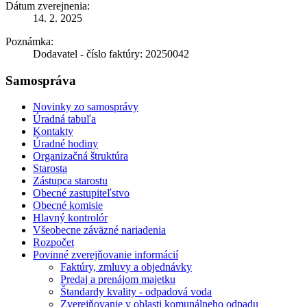
Dátum zverejnenia:
14. 2. 2025
Poznámka:
Dodavatel - číslo faktúry: 20250042
Samospráva
Novinky zo samosprávy
Úradná tabuľa
Kontakty
Úradné hodiny
Organizačná štruktúra
Starosta
Zástupca starostu
Obecné zastupiteľstvo
Obecné komisie
Hlavný kontrolór
Všeobecne záväzné nariadenia
Rozpočet
Povinné zverejňovanie informácií
Faktúry, zmluvy a objednávky
Predaj a prenájom majetku
Štandardy kvality - odpadová voda
Zverejňovanie v oblasti komunálneho odpadu