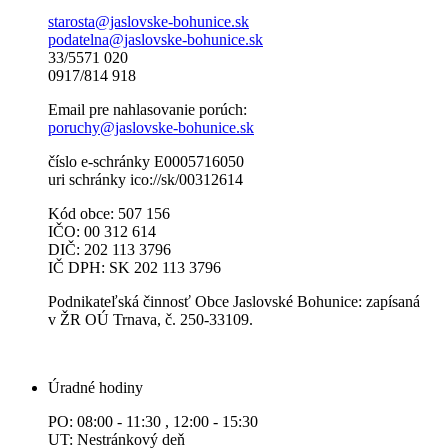
starosta@jaslovske-bohunice.sk
podatelna@jaslovske-bohunice.sk
33/5571 020
0917/814 918
Email pre nahlasovanie porúch:
poruchy@jaslovske-bohunice.sk
číslo e-schránky E0005716050
uri schránky ico://sk/00312614
Kód obce: 507 156
IČO: 00 312 614
DIČ: 202 113 3796
IČ DPH: SK 202 113 3796
Podnikateľská činnosť Obce Jaslovské Bohunice: zapísaná
v ŽR OÚ Trnava, č. 250-33109.
Úradné hodiny
PO: 08:00 - 11:30 , 12:00 - 15:30
UT: Nestránkový deň