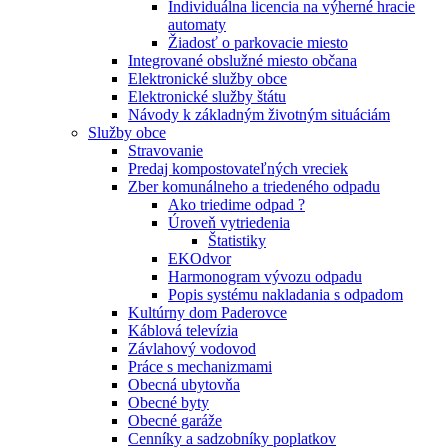
Individuálna licencia na výherné hracie
automaty
Žiadosť o parkovacie miesto
Integrované obslužné miesto občana
Elektronické služby obce
Elektronické služby štátu
Návody k základným životným situáciám
Služby obce
Stravovanie
Predaj kompostovateľných vreciek
Zber komunálneho a triedeného odpadu
Ako triedime odpad ?
Úroveň vytriedenia
Štatistiky
EKOdvor
Harmonogram vývozu odpadu
Popis systému nakladania s odpadom
Kultúrny dom Paderovce
Káblová televízia
Závlahový vodovod
Práce s mechanizmami
Obecná ubytovňa
Obecné byty
Obecné garáže
Cenníky a sadzobníky poplatkov