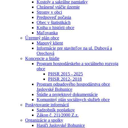
Kostoly a sakrálne pamiatky
Chránené vtáčie územie
Stromy v obci
Predpoveď počasia
Obec v štatistikách
Kniha o histórii obce
Maľovanka
Územný plán obce
Mapový klient
Informácie pre staviteľov na ul. Dubová a
Orechová
Koncepcie a štúdie
Program hospodárskeho a sociálneho rozvoja
obce
PHSR 2015 - 2025
PHSR 2012- 2018
Program odpadového hospodárstva obce
Jaslovské Bohunice
Štúdie a projektové dokumentácie
Komunitný plán sociálnych služieb obce
Poskytovanie informácií
Sadzobník poplatkov
Zákon č. 211⁄2000 Z.z.
Organizácie a spolky
Hasiči Jaslovské Bohunice