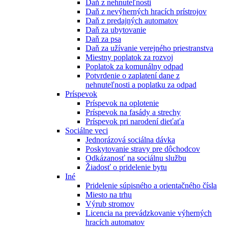
Daň z nehnuteľnosti
Daň z nevýherných hracích prístrojov
Daň z predajných automatov
Daň za ubytovanie
Daň za psa
Daň za užívanie verejného priestranstva
Miestny poplatok za rozvoj
Poplatok za komunálny odpad
Potvrdenie o zaplatení dane z
nehnuteľnosti a poplatku za odpad
Príspevok
Príspevok na oplotenie
Príspevok na fasády a strechy
Príspevok pri narodení dieťaťa
Sociálne veci
Jednorázová sociálna dávka
Poskytovanie stravy pre dôchodcov
Odkázanosť na sociálnu službu
Žiadosť o pridelenie bytu
Iné
Pridelenie súpisného a orientačného čísla
Miesto na trhu
Výrub stromov
Licencia na prevádzkovanie výherných
hracích automatov