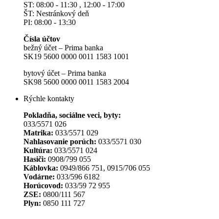
ST: 08:00 - 11:30 , 12:00 - 17:00
ŠT: Nestránkový deň
PI: 08:00 - 13:30
Čísla účtov
bežný účet – Prima banka
SK19 5600 0000 0011 1583 1001
bytový účet – Prima banka
SK98 5600 0000 0011 1583 2004
Rýchle kontakty
Pokladňa, sociálne veci, byty:
033/5571 026
Matrika:
033/5571 029
Nahlasovanie porúch:
033/5571 030
Kultúra:
033/5571 024
Hasiči:
0908/799 055
Káblovka:
0949/866 751, 0915/706 055
Vodárne:
033/596 6182
Horúcovod:
033/59 72 955
ZSE:
0800/111 567
Plyn:
0850 111 727