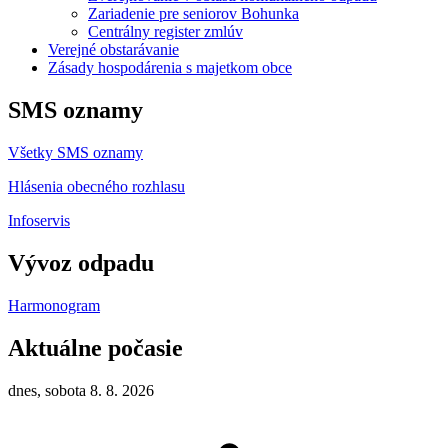
Zariadenie pre seniorov Bohunka
Centrálny register zmlúv
Verejné obstarávanie
Zásady hospodárenia s majetkom obce
SMS oznamy
Všetky SMS oznamy
Hlásenia obecného rozhlasu
Infoservis
Vývoz odpadu
Harmonogram
Aktuálne počasie
dnes, sobota 8. 8. 2026