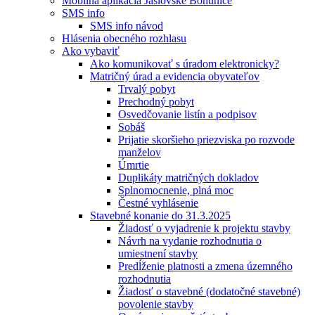
Mobilná aplikácia Jaslovské Bohunice
SMS info
SMS info návod
Hlásenia obecného rozhlasu
Ako vybaviť
Ako komunikovať s úradom elektronicky?
Matričný úrad a evidencia obyvateľov
Trvalý pobyt
Prechodný pobyt
Osvedčovanie listín a podpisov
Sobáš
Prijatie skoršieho priezviska po rozvode
manželov
Úmrtie
Duplikáty matričných dokladov
Splnomocnenie, plná moc
Čestné vyhlásenie
Stavebné konanie do 31.3.2025
Žiadosť o vyjadrenie k projektu stavby
Návrh na vydanie rozhodnutia o
umiestnení stavby
Predĺženie platnosti a zmena územného
rozhodnutia
Žiadosť o stavebné (dodatočné stavebné)
povolenie stavby