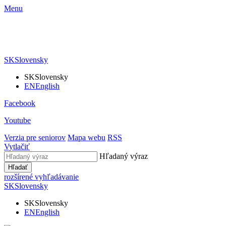
Menu
SK
Slovensky
SK
Slovensky
EN
English
Facebook
Youtube
Verzia pre seniorov
Mapa webu
RSS
Vytlačiť
Hľadaný výraz
Hľadať
rozšírené vyhľadávanie
SK
Slovensky
SK
Slovensky
EN
English