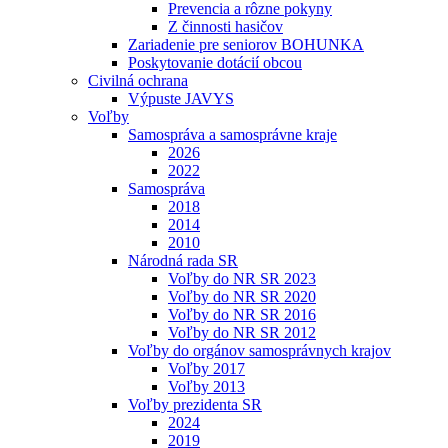
Prevencia a rôzne pokyny
Z činnosti hasičov
Zariadenie pre seniorov BOHUNKA
Poskytovanie dotácií obcou
Civilná ochrana
Výpuste JAVYS
Voľby
Samospráva a samosprávne kraje
2026
2022
Samospráva
2018
2014
2010
Národná rada SR
Voľby do NR SR 2023
Voľby do NR SR 2020
Voľby do NR SR 2016
Voľby do NR SR 2012
Voľby do orgánov samosprávnych krajov
Voľby 2017
Voľby 2013
Voľby prezidenta SR
2024
2019