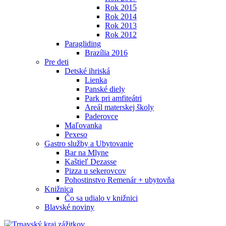
Rok 2015
Rok 2014
Rok 2013
Rok 2012
Paragliding
Brazília 2016
Pre deti
Detské ihriská
Lienka
Panské diely
Park pri amfiteátri
Areál materskej školy
Paderovce
Maľovanka
Pexeso
Gastro služby a Ubytovanie
Bar na Mlyne
Kaštieľ Dezasse
Pizza u sekerovcov
Pohostinstvo Remenár + ubytovňa
Knižnica
Čo sa udialo v knižnici
Blavské noviny