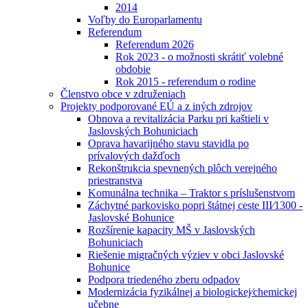
2014
Voľby do Europarlamentu
Referendum
Referendum 2026
Rok 2023 - o možnosti skrátiť volebné
obdobie
Rok 2015 - referendum o rodine
Členstvo obce v združeniach
Projekty podporované EÚ a z iných zdrojov
Obnova a revitalizácia Parku pri kaštieli v
Jaslovských Bohuniciach
Oprava havarijného stavu stavidla po
prívalových dažďoch
Rekonštrukcia spevnených plôch verejného
priestranstva
Komunálna technika – Traktor s príslušenstvom
Záchytné parkovisko popri štátnej ceste III⁄1300 -
Jaslovské Bohunice
Rozšírenie kapacity MŠ v Jaslovských
Bohuniciach
Riešenie migračných výziev v obci Jaslovské
Bohunice
Podpora triedeného zberu odpadov
Modernizácia fyzikálnej a biologickej⁄chemickej
učebne