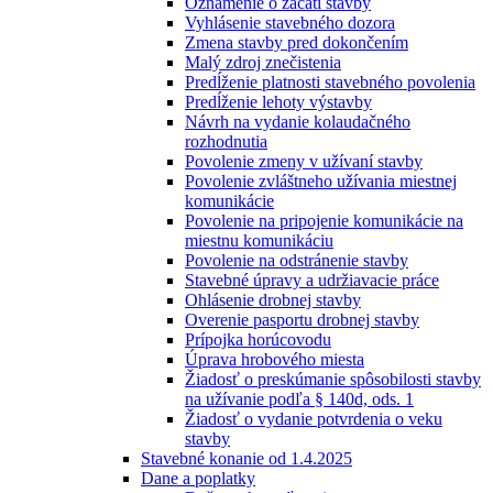
Oznámenie o začatí stavby
Vyhlásenie stavebného dozora
Zmena stavby pred dokončením
Malý zdroj znečistenia
Predĺženie platnosti stavebného povolenia
Predĺženie lehoty výstavby
Návrh na vydanie kolaudačného
rozhodnutia
Povolenie zmeny v užívaní stavby
Povolenie zvláštneho užívania miestnej
komunikácie
Povolenie na pripojenie komunikácie na
miestnu komunikáciu
Povolenie na odstránenie stavby
Stavebné úpravy a udržiavacie práce
Ohlásenie drobnej stavby
Overenie pasportu drobnej stavby
Prípojka horúcovodu
Úprava hrobového miesta
Žiadosť o preskúmanie spôsobilosti stavby
na užívanie podľa § 140d, ods. 1
Žiadosť o vydanie potvrdenia o veku
stavby
Stavebné konanie od 1.4.2025
Dane a poplatky