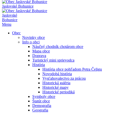
Jaslovské Bohunice
Jaslovské
Bohunice
Menu
Obec
Novinky obce
Info o obci
Náučný chodník chotárom obce
Mapa obce
Doprava
Turistický mini sprievodca
História
História obce pohľadom Petra Čeligu
Novodobá história
Vysťahovalectvo za prácou
Historická galéria
Historické mapy
Historické periodiká
Symboly obce
Štatút obce
Demografia
Geografia