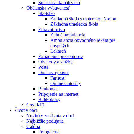
Splašková kanalizácia
Občianska vybavenosť
Školstvo
Základná škola s materskou školou
Základná umelecká škola
Zdravotníctvo
Zubná ambulancia
Ambulancia obvodného lekára pre
dospelých
Lekáreň
Zariadenie pre seniorov
Obchody a služby
Pošta
Duchovný život
Farnosť
Online cintoríny
Bankomat
Pripojenie na internet
Balíkoboxy
Covid-19
Život v obci
Novinky zo života v obci
Najbližšie podujatia
Galéria
Fotogaléria