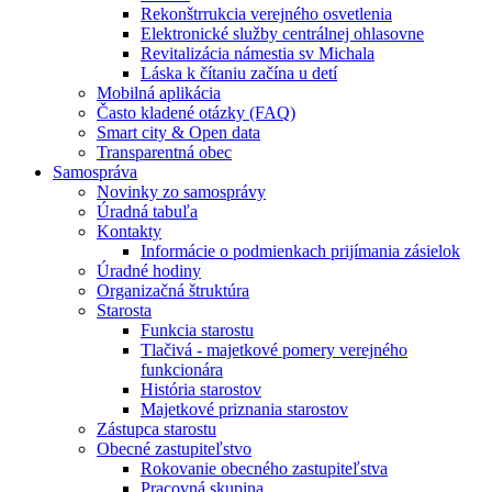
Rekonštrrukcia verejného osvetlenia
Elektronické služby centrálnej ohlasovne
Revitalizácia námestia sv Michala
Láska k čítaniu začína u detí
Mobilná aplikácia
Často kladené otázky (FAQ)
Smart city & Open data
Transparentná obec
Samospráva
Novinky zo samosprávy
Úradná tabuľa
Kontakty
Informácie o podmienkach prijímania zásielok
Úradné hodiny
Organizačná štruktúra
Starosta
Funkcia starostu
Tlačivá - majetkové pomery verejného
funkcionára
História starostov
Majetkové priznania starostov
Zástupca starostu
Obecné zastupiteľstvo
Rokovanie obecného zastupiteľstva
Pracovná skupina