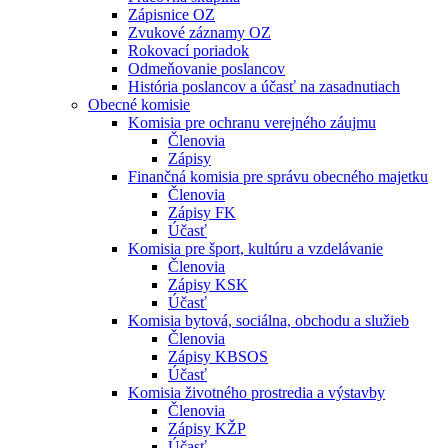
Zápisnice OZ
Zvukové záznamy OZ
Rokovací poriadok
Odmeňovanie poslancov
História poslancov a účasť na zasadnutiach
Obecné komisie
Komisia pre ochranu verejného záujmu
Členovia
Zápisy
Finančná komisia pre správu obecného majetku
Členovia
Zápisy FK
Účasť
Komisia pre šport, kultúru a vzdelávanie
Členovia
Zápisy KSK
Účasť
Komisia bytová, sociálna, obchodu a služieb
Členovia
Zápisy KBSOS
Účasť
Komisia životného prostredia a výstavby
Členovia
Zápisy KŽP
Účasť