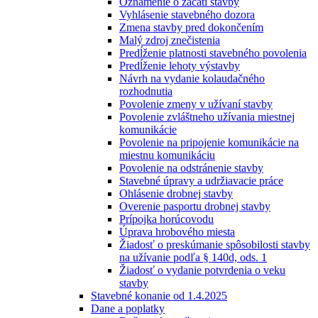
Oznámenie o začatí stavby
Vyhlásenie stavebného dozora
Zmena stavby pred dokončením
Malý zdroj znečistenia
Predĺženie platnosti stavebného povolenia
Predĺženie lehoty výstavby
Návrh na vydanie kolaudačného
rozhodnutia
Povolenie zmeny v užívaní stavby
Povolenie zvláštneho užívania miestnej
komunikácie
Povolenie na pripojenie komunikácie na
miestnu komunikáciu
Povolenie na odstránenie stavby
Stavebné úpravy a udržiavacie práce
Ohlásenie drobnej stavby
Overenie pasportu drobnej stavby
Prípojka horúcovodu
Úprava hrobového miesta
Žiadosť o preskúmanie spôsobilosti stavby
na užívanie podľa § 140d, ods. 1
Žiadosť o vydanie potvrdenia o veku
stavby
Stavebné konanie od 1.4.2025
Dane a poplatky