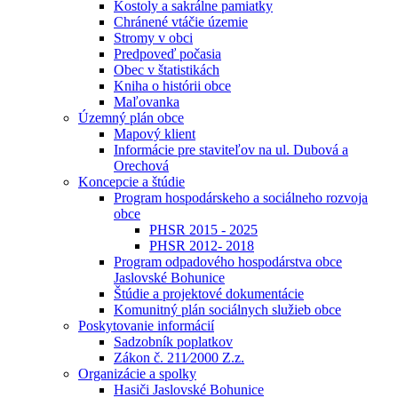
Kostoly a sakrálne pamiatky
Chránené vtáčie územie
Stromy v obci
Predpoveď počasia
Obec v štatistikách
Kniha o histórii obce
Maľovanka
Územný plán obce
Mapový klient
Informácie pre staviteľov na ul. Dubová a
Orechová
Koncepcie a štúdie
Program hospodárskeho a sociálneho rozvoja
obce
PHSR 2015 - 2025
PHSR 2012- 2018
Program odpadového hospodárstva obce
Jaslovské Bohunice
Štúdie a projektové dokumentácie
Komunitný plán sociálnych služieb obce
Poskytovanie informácií
Sadzobník poplatkov
Zákon č. 211⁄2000 Z.z.
Organizácie a spolky
Hasiči Jaslovské Bohunice