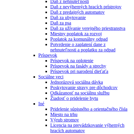
Daň z nehnuteľnosti
Daň z nevýherných hracích prístrojov
Daň z predajných automatov
Daň za ubytovanie
Daň za psa
Daň za užívanie verejného priestranstva
Miestny poplatok za rozvoj
Poplatok za komunálny odpad
Potvrdenie o zaplatení dane z
nehnuteľnosti a poplatku za odpad
Príspevok
Príspevok na oplotenie
Príspevok na fasády a strechy
Príspevok pri narodení dieťaťa
Sociálne veci
Jednorázová sociálna dávka
Poskytovanie stravy pre dôchodcov
Odkázanosť na sociálnu službu
Žiadosť o pridelenie bytu
Iné
Pridelenie súpisného a orientačného čísla
Miesto na trhu
Výrub stromov
Licencia na prevádzkovanie výherných
hracích automatov