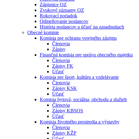
Zápisnice OZ
Zvukové záznamy OZ
Rokovací poriadok
Odmeňovanie poslancov
História poslancov a účasť na zasadnutiach
Obecné komisie
Komisia pre ochranu verejného záujmu
Členovia
Zápisy
Finančná komisia pre správu obecného majetku
Členovia
Zápisy FK
Účasť
Komisia pre šport, kultúru a vzdelávanie
Členovia
Zápisy KSK
Účasť
Komisia bytová, sociálna, obchodu a služieb
Členovia
Zápisy KBSOS
Účasť
Komisia životného prostredia a výstavby
Členovia
Zápisy KŽP
Účasť