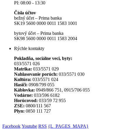
PI: 08:00 - 13:30
Čísla účtov
bežný účet – Prima banka
SK19 5600 0000 0011 1583 1001
bytový účet – Prima banka
SK98 5600 0000 0011 1583 2004
Rýchle kontakty
Pokladňa, sociálne veci, byty:
033/5571 026
Matrika:
033/5571 029
Nahlasovanie porúch:
033/5571 030
Kultúra:
033/5571 024
Hasiči:
0908/799 055
Káblovka:
0949/866 751, 0915/706 055
Vodárne:
033/596 6182
Horúcovod:
033/59 72 955
ZSE:
0800/111 567
Plyn:
0850 111 727
Facebook
Youtube
RSS
{L_PAGES_MAPA}