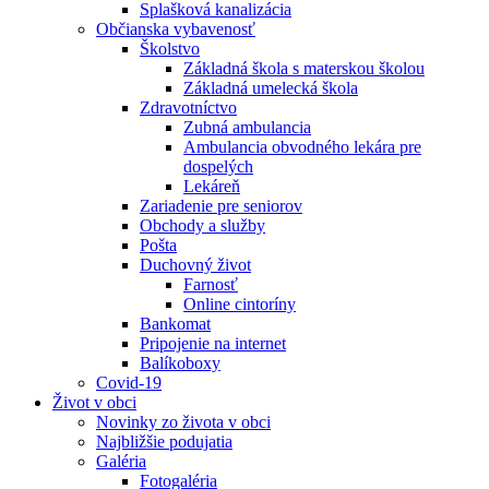
Splašková kanalizácia
Občianska vybavenosť
Školstvo
Základná škola s materskou školou
Základná umelecká škola
Zdravotníctvo
Zubná ambulancia
Ambulancia obvodného lekára pre
dospelých
Lekáreň
Zariadenie pre seniorov
Obchody a služby
Pošta
Duchovný život
Farnosť
Online cintoríny
Bankomat
Pripojenie na internet
Balíkoboxy
Covid-19
Život v obci
Novinky zo života v obci
Najbližšie podujatia
Galéria
Fotogaléria