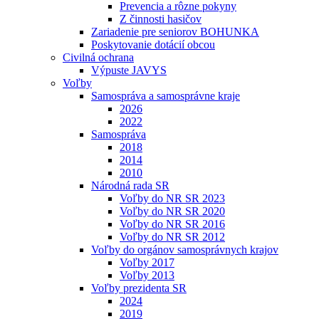
Prevencia a rôzne pokyny
Z činnosti hasičov
Zariadenie pre seniorov BOHUNKA
Poskytovanie dotácií obcou
Civilná ochrana
Výpuste JAVYS
Voľby
Samospráva a samosprávne kraje
2026
2022
Samospráva
2018
2014
2010
Národná rada SR
Voľby do NR SR 2023
Voľby do NR SR 2020
Voľby do NR SR 2016
Voľby do NR SR 2012
Voľby do orgánov samosprávnych krajov
Voľby 2017
Voľby 2013
Voľby prezidenta SR
2024
2019