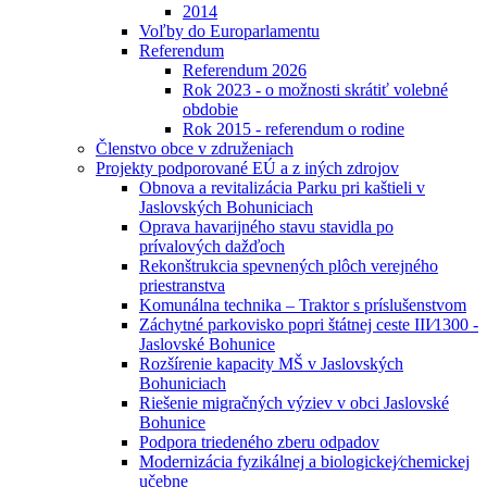
2014
Voľby do Europarlamentu
Referendum
Referendum 2026
Rok 2023 - o možnosti skrátiť volebné
obdobie
Rok 2015 - referendum o rodine
Členstvo obce v združeniach
Projekty podporované EÚ a z iných zdrojov
Obnova a revitalizácia Parku pri kaštieli v
Jaslovských Bohuniciach
Oprava havarijného stavu stavidla po
prívalových dažďoch
Rekonštrukcia spevnených plôch verejného
priestranstva
Komunálna technika – Traktor s príslušenstvom
Záchytné parkovisko popri štátnej ceste III⁄1300 -
Jaslovské Bohunice
Rozšírenie kapacity MŠ v Jaslovských
Bohuniciach
Riešenie migračných výziev v obci Jaslovské
Bohunice
Podpora triedeného zberu odpadov
Modernizácia fyzikálnej a biologickej⁄chemickej
učebne