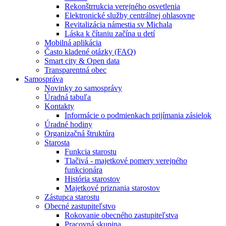
Rekonštrrukcia verejného osvetlenia
Elektronické služby centrálnej ohlasovne
Revitalizácia námestia sv Michala
Láska k čítaniu začína u detí
Mobilná aplikácia
Často kladené otázky (FAQ)
Smart city & Open data
Transparentná obec
Samospráva
Novinky zo samosprávy
Úradná tabuľa
Kontakty
Informácie o podmienkach prijímania zásielok
Úradné hodiny
Organizačná štruktúra
Starosta
Funkcia starostu
Tlačivá - majetkové pomery verejného
funkcionára
História starostov
Majetkové priznania starostov
Zástupca starostu
Obecné zastupiteľstvo
Rokovanie obecného zastupiteľstva
Pracovná skupina