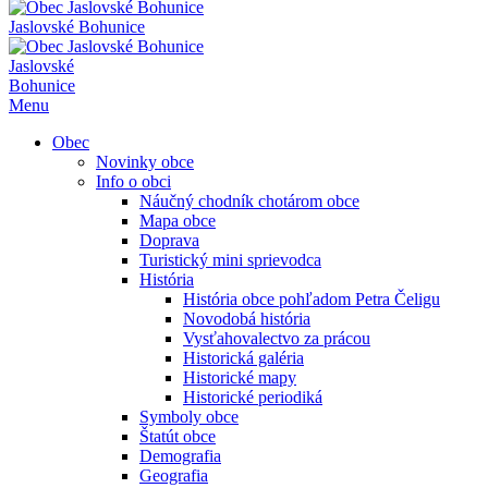
Jaslovské Bohunice
Jaslovské
Bohunice
Menu
Obec
Novinky obce
Info o obci
Náučný chodník chotárom obce
Mapa obce
Doprava
Turistický mini sprievodca
História
História obce pohľadom Petra Čeligu
Novodobá história
Vysťahovalectvo za prácou
Historická galéria
Historické mapy
Historické periodiká
Symboly obce
Štatút obce
Demografia
Geografia