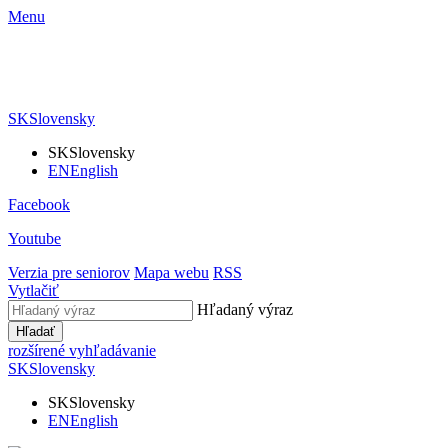
Menu
SK
Slovensky
SK
Slovensky
EN
English
Facebook
Youtube
Verzia pre seniorov
Mapa webu
RSS
Vytlačiť
Hľadaný výraz
Hľadať
rozšírené vyhľadávanie
SK
Slovensky
SK
Slovensky
EN
English