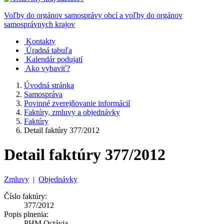
Voľby do orgánov samosprávy obcí a voľby do orgánov
samosprávnych krajov
Kontakty
Úradná tabuľa
Kalendár podujatí
Ako vybaviť?
Úvodná stránka
Samospráva
Povinné zverejňovanie informácií
Faktúry, zmluvy a objednávky
Faktúry
Detail faktúry 377/2012
Detail faktúry 377/2012
Zmluvy
|
Objednávky
Číslo faktúry:
377/2012
Popis plnenia:
PHM Octávia