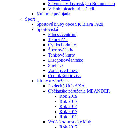
Slávnosti v Jaslovských Bohuniciach
V Bohunicách pri kaštieli
Kultúrne podujatia
Šport
Športové kluby obce ŠK Blava 1928
Športoviská
Fitness centrum
Telocvičňa
Cyklochodníky
Športové haly
Tenisové kurty
Discgolfové ihrisko
Strelnica
Vonkajšie fitness
Cenník športovísk
Kluby a združenia
Jazdecký klub AXA
Občianske združenie MEANDER
Rok 2019
Rok 2017
Rok 2014
Rok 2013
Rok 2012
Vodácko-turistický klub
Rok 2017