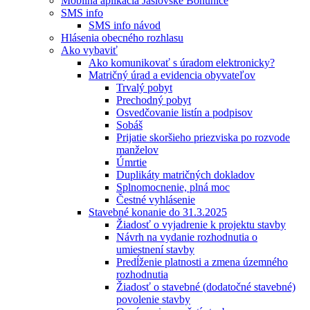
Mobilná aplikácia Jaslovské Bohunice
SMS info
SMS info návod
Hlásenia obecného rozhlasu
Ako vybaviť
Ako komunikovať s úradom elektronicky?
Matričný úrad a evidencia obyvateľov
Trvalý pobyt
Prechodný pobyt
Osvedčovanie listín a podpisov
Sobáš
Prijatie skoršieho priezviska po rozvode
manželov
Úmrtie
Duplikáty matričných dokladov
Splnomocnenie, plná moc
Čestné vyhlásenie
Stavebné konanie do 31.3.2025
Žiadosť o vyjadrenie k projektu stavby
Návrh na vydanie rozhodnutia o
umiestnení stavby
Predĺženie platnosti a zmena územného
rozhodnutia
Žiadosť o stavebné (dodatočné stavebné)
povolenie stavby