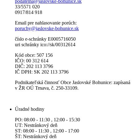
podatelna@jaslovske-bohunice.sk
33/5571 020
0917/814 918
Email pre nahlasovanie porúch:
poruchy@jaslovske-bohunice.sk
číslo e-schránky E0005716050
uri schránky ico://sk/00312614
Kód obce: 507 156
IČO: 00 312 614
DIČ: 202 113 3796
IČ DPH: SK 202 113 3796
Podnikateľská činnosť Obce Jaslovské Bohunice: zapísaná
v ŽR OÚ Trnava, č. 250-33109.
Úradné hodiny
PO: 08:00 - 11:30 , 12:00 - 15:30
UT: Nestránkový deň
ST: 08:00 - 11:30 , 12:00 - 17:00
ŠT: Nestránkový deň