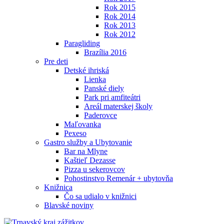
Rok 2015
Rok 2014
Rok 2013
Rok 2012
Paragliding
Brazília 2016
Pre deti
Detské ihriská
Lienka
Panské diely
Park pri amfiteátri
Areál materskej školy
Paderovce
Maľovanka
Pexeso
Gastro služby a Ubytovanie
Bar na Mlyne
Kaštieľ Dezasse
Pizza u sekerovcov
Pohostinstvo Remenár + ubytovňa
Knižnica
Čo sa udialo v knižnici
Blavské noviny