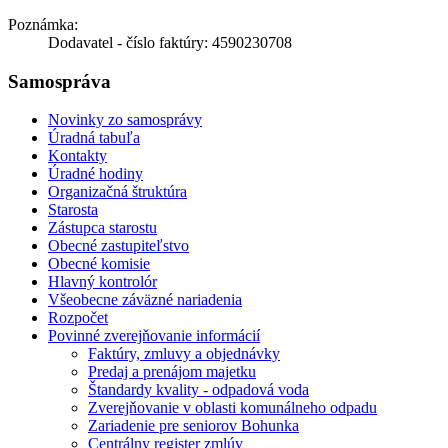
Poznámka:
Dodavatel - číslo faktúry: 4590230708
Samospráva
Novinky zo samosprávy
Úradná tabuľa
Kontakty
Úradné hodiny
Organizačná štruktúra
Starosta
Zástupca starostu
Obecné zastupiteľstvo
Obecné komisie
Hlavný kontrolór
Všeobecne záväzné nariadenia
Rozpočet
Povinné zverejňovanie informácií
Faktúry, zmluvy a objednávky
Predaj a prenájom majetku
Štandardy kvality - odpadová voda
Zverejňovanie v oblasti komunálneho odpadu
Zariadenie pre seniorov Bohunka
Centrálny register zmlúv