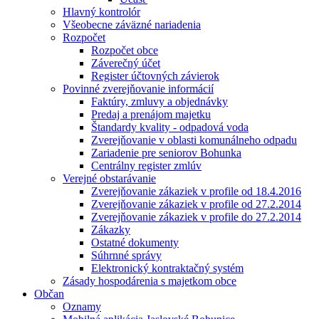
Hlavný kontrolór
Všeobecne záväzné nariadenia
Rozpočet
Rozpočet obce
Záverečný účet
Register účtovných závierok
Povinné zverejňovanie informácií
Faktúry, zmluvy a objednávky
Predaj a prenájom majetku
Štandardy kvality - odpadová voda
Zverejňovanie v oblasti komunálneho odpadu
Zariadenie pre seniorov Bohunka
Centrálny register zmlúv
Verejné obstarávanie
Zverejňovanie zákaziek v profile od 18.4.2016
Zverejňovanie zákaziek v profile od 27.2.2014
Zverejňovanie zákaziek v profile do 27.2.2014
Zákazky
Ostatné dokumenty
Súhrnné správy
Elektronický kontraktačný systém
Zásady hospodárenia s majetkom obce
Občan
Oznamy