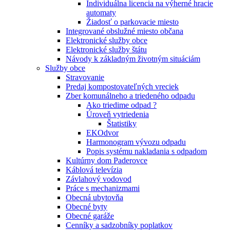
Individuálna licencia na výherné hracie
automaty
Žiadosť o parkovacie miesto
Integrované obslužné miesto občana
Elektronické služby obce
Elektronické služby štátu
Návody k základným životným situáciám
Služby obce
Stravovanie
Predaj kompostovateľných vreciek
Zber komunálneho a triedeného odpadu
Ako triedime odpad ?
Úroveň vytriedenia
Štatistiky
EKOdvor
Harmonogram vývozu odpadu
Popis systému nakladania s odpadom
Kultúrny dom Paderovce
Káblová televízia
Závlahový vodovod
Práce s mechanizmami
Obecná ubytovňa
Obecné byty
Obecné garáže
Cenníky a sadzobníky poplatkov