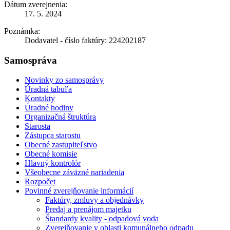
Dátum zverejnenia:
17. 5. 2024
Poznámka:
Dodavatel - číslo faktúry: 224202187
Samospráva
Novinky zo samosprávy
Úradná tabuľa
Kontakty
Úradné hodiny
Organizačná štruktúra
Starosta
Zástupca starostu
Obecné zastupiteľstvo
Obecné komisie
Hlavný kontrolór
Všeobecne záväzné nariadenia
Rozpočet
Povinné zverejňovanie informácií
Faktúry, zmluvy a objednávky
Predaj a prenájom majetku
Štandardy kvality - odpadová voda
Zverejňovanie v oblasti komunálneho odpadu