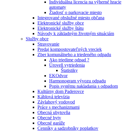
Individuálna licencia na výherné hracie
automaty
Žiadosť o parkovacie miesto
Integrované obslužné miesto občana
Elektronické služby obce
Elektronické služby štátu
Návody k základným životným situáciám
Služby obce
Stravovanie
Predaj kompostovateľných vreciek
Zber komunálneho a triedeného odpadu
Ako triedime odpad ?
Úroveň vytriedenia
Štatistiky
EKOdvor
Harmonogram vývozu odpadu
Popis systému nakladania s odpadom
Kultúrny dom Paderovce
Káblová televízia
Závlahový vodovod
Práce s mechanizmami
Obecná ubytovňa
Obecné byty
Obecné garáže
Cenníky a sadzobníky poplatkov