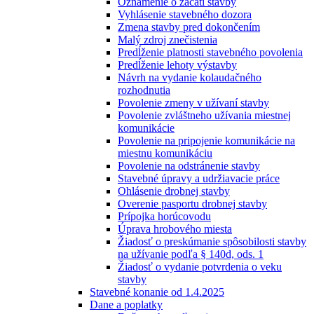
Oznámenie o začatí stavby
Vyhlásenie stavebného dozora
Zmena stavby pred dokončením
Malý zdroj znečistenia
Predĺženie platnosti stavebného povolenia
Predĺženie lehoty výstavby
Návrh na vydanie kolaudačného
rozhodnutia
Povolenie zmeny v užívaní stavby
Povolenie zvláštneho užívania miestnej
komunikácie
Povolenie na pripojenie komunikácie na
miestnu komunikáciu
Povolenie na odstránenie stavby
Stavebné úpravy a udržiavacie práce
Ohlásenie drobnej stavby
Overenie pasportu drobnej stavby
Prípojka horúcovodu
Úprava hrobového miesta
Žiadosť o preskúmanie spôsobilosti stavby
na užívanie podľa § 140d, ods. 1
Žiadosť o vydanie potvrdenia o veku
stavby
Stavebné konanie od 1.4.2025
Dane a poplatky