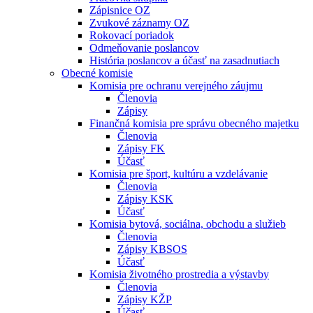
Zápisnice OZ
Zvukové záznamy OZ
Rokovací poriadok
Odmeňovanie poslancov
História poslancov a účasť na zasadnutiach
Obecné komisie
Komisia pre ochranu verejného záujmu
Členovia
Zápisy
Finančná komisia pre správu obecného majetku
Členovia
Zápisy FK
Účasť
Komisia pre šport, kultúru a vzdelávanie
Členovia
Zápisy KSK
Účasť
Komisia bytová, sociálna, obchodu a služieb
Členovia
Zápisy KBSOS
Účasť
Komisia životného prostredia a výstavby
Členovia
Zápisy KŽP
Účasť