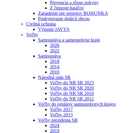
Prevencia a rôzne pokyny
Z činnosti hasičov
Zariadenie pre seniorov BOHUNKA
Poskytovanie dotácií obcou
Civilná ochrana
Výpuste JAVYS
Voľby
Samospráva a samosprávne kraje
2026
2022
Samospráva
2018
2014
2010
Národná rada SR
Voľby do NR SR 2023
Voľby do NR SR 2020
Voľby do NR SR 2016
Voľby do NR SR 2012
Voľby do orgánov samosprávnych krajov
Voľby 2017
Voľby 2013
Voľby prezidenta SR
2024
2019