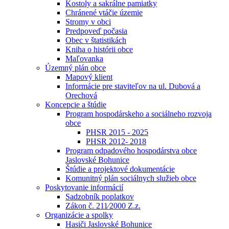
Kostoly a sakrálne pamiatky
Chránené vtáčie územie
Stromy v obci
Predpoveď počasia
Obec v štatistikách
Kniha o histórii obce
Maľovanka
Územný plán obce
Mapový klient
Informácie pre staviteľov na ul. Dubová a
Orechová
Koncepcie a štúdie
Program hospodárskeho a sociálneho rozvoja
obce
PHSR 2015 - 2025
PHSR 2012- 2018
Program odpadového hospodárstva obce
Jaslovské Bohunice
Štúdie a projektové dokumentácie
Komunitný plán sociálnych služieb obce
Poskytovanie informácií
Sadzobník poplatkov
Zákon č. 211⁄2000 Z.z.
Organizácie a spolky
Hasiči Jaslovské Bohunice