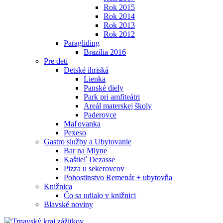
Rok 2015
Rok 2014
Rok 2013
Rok 2012
Paragliding
Brazília 2016
Pre deti
Detské ihriská
Lienka
Panské diely
Park pri amfiteátri
Areál materskej školy
Paderovce
Maľovanka
Pexeso
Gastro služby a Ubytovanie
Bar na Mlyne
Kaštieľ Dezasse
Pizza u sekerovcov
Pohostinstvo Remenár + ubytovňa
Knižnica
Čo sa udialo v knižnici
Blavské noviny