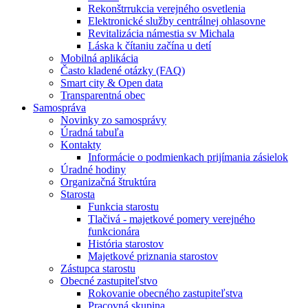
Rekonštrrukcia verejného osvetlenia
Elektronické služby centrálnej ohlasovne
Revitalizácia námestia sv Michala
Láska k čítaniu začína u detí
Mobilná aplikácia
Často kladené otázky (FAQ)
Smart city & Open data
Transparentná obec
Samospráva
Novinky zo samosprávy
Úradná tabuľa
Kontakty
Informácie o podmienkach prijímania zásielok
Úradné hodiny
Organizačná štruktúra
Starosta
Funkcia starostu
Tlačivá - majetkové pomery verejného
funkcionára
História starostov
Majetkové priznania starostov
Zástupca starostu
Obecné zastupiteľstvo
Rokovanie obecného zastupiteľstva
Pracovná skupina