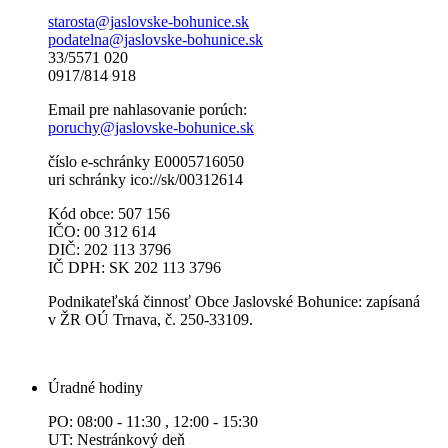
starosta@jaslovske-bohunice.sk
podatelna@jaslovske-bohunice.sk
33/5571 020
0917/814 918
Email pre nahlasovanie porúch:
poruchy@jaslovske-bohunice.sk
číslo e-schránky E0005716050
uri schránky ico://sk/00312614
Kód obce: 507 156
IČO: 00 312 614
DIČ: 202 113 3796
IČ DPH: SK 202 113 3796
Podnikateľská činnosť Obce Jaslovské Bohunice: zapísaná
v ŽR OÚ Trnava, č. 250-33109.
Úradné hodiny
PO: 08:00 - 11:30 , 12:00 - 15:30
UT: Nestránkový deň