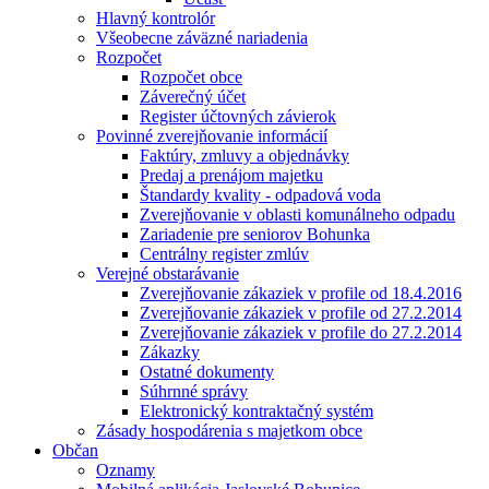
Hlavný kontrolór
Všeobecne záväzné nariadenia
Rozpočet
Rozpočet obce
Záverečný účet
Register účtovných závierok
Povinné zverejňovanie informácií
Faktúry, zmluvy a objednávky
Predaj a prenájom majetku
Štandardy kvality - odpadová voda
Zverejňovanie v oblasti komunálneho odpadu
Zariadenie pre seniorov Bohunka
Centrálny register zmlúv
Verejné obstarávanie
Zverejňovanie zákaziek v profile od 18.4.2016
Zverejňovanie zákaziek v profile od 27.2.2014
Zverejňovanie zákaziek v profile do 27.2.2014
Zákazky
Ostatné dokumenty
Súhrnné správy
Elektronický kontraktačný systém
Zásady hospodárenia s majetkom obce
Občan
Oznamy