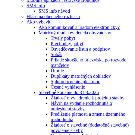
Mobilná aplikácia Jaslovské Bohunice
SMS info
SMS info návod
Hlásenia obecného rozhlasu
Ako vybaviť
Ako komunikovať s úradom elektronicky?
Matričný úrad a evidencia obyvateľov
Trvalý pobyt
Prechodný pobyt
Osvedčovanie listín a podpisov
Sobáš
Prijatie skoršieho priezviska po rozvode
manželov
Úmrtie
Duplikáty matričných dokladov
Splnomocnenie, plná moc
Čestné vyhlásenie
Stavebné konanie do 31.3.2025
Žiadosť o vyjadrenie k projektu stavby
Návrh na vydanie rozhodnutia o
umiestnení stavby
Predĺženie platnosti a zmena územného
rozhodnutia
Žiadosť o stavebné (dodatočné stavebné)
povolenie stavby