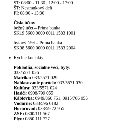
ST: 08:00 - 11:30 , 12:00 - 17:00
ŠT: Nestránkový deň
PI: 08:00 - 13:30
Čísla účtov
bežný účet – Prima banka
SK19 5600 0000 0011 1583 1001
bytový účet – Prima banka
SK98 5600 0000 0011 1583 2004
Rýchle kontakty
Pokladňa, sociálne veci, byty:
033/5571 026
Matrika:
033/5571 029
Nahlasovanie porúch:
033/5571 030
Kultúra:
033/5571 024
Hasiči:
0908/799 055
Káblovka:
0949/866 751, 0915/706 055
Vodárne:
033/596 6182
Horúcovod:
033/59 72 955
ZSE:
0800/111 567
Plyn:
0850 111 727