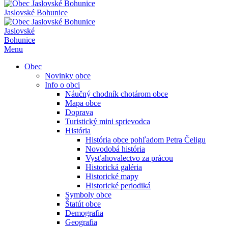
Jaslovské Bohunice
Jaslovské
Bohunice
Menu
Obec
Novinky obce
Info o obci
Náučný chodník chotárom obce
Mapa obce
Doprava
Turistický mini sprievodca
História
História obce pohľadom Petra Čeligu
Novodobá história
Vysťahovalectvo za prácou
Historická galéria
Historické mapy
Historické periodiká
Symboly obce
Štatút obce
Demografia
Geografia