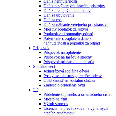
Daň z nehnuteľnosti
Daň z nevýherných hracích prístrojov
Daň z predajných automatov
Daň za ubytovanie
Daň za psa
Daň za užívanie verejného priestranstva
Miestny poplatok za rozvoj
Poplatok za komunálny odpad
Potvrdenie o zaplatení dane z
nehnuteľnosti a poplatku za odpad
Príspevok
Príspevok na oplotenie
Príspevok na fasády a strechy
Príspevok pri narodení dieťaťa
Sociálne veci
Jednorázová sociálna dávka
Poskytovanie stravy pre dôchodcov
Odkázanosť na sociálnu službu
Žiadosť o pridelenie bytu
Iné
Pridelenie súpisného a orientačného čísla
Miesto na trhu
Výrub stromov
Licencia na prevádzkovanie výherných
hracích automatov