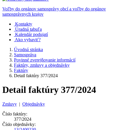
Voľby do orgánov samosprávy obcí a voľby do orgánov
samosprávnych krajov
Kontakty
Úradná tabuľa
Kalendár podujatí
Ako vybaviť?
Úvodná stránka
Samospráva
Povinné zverejňovanie informácií
Faktúry, zmluvy a objednávky
Faktúry
Detail faktúry 377/2024
Detail faktúry 377/2024
Zmluvy
|
Objednávky
Číslo faktúry:
377/2024
Číslo objednávky:
13/2400230