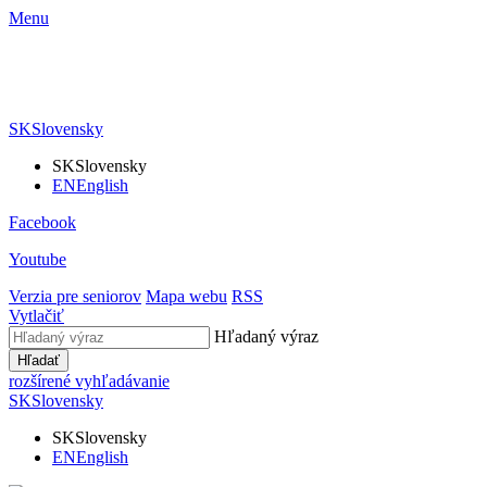
Menu
SK
Slovensky
SK
Slovensky
EN
English
Facebook
Youtube
Verzia pre seniorov
Mapa webu
RSS
Vytlačiť
Hľadaný výraz
Hľadať
rozšírené vyhľadávanie
SK
Slovensky
SK
Slovensky
EN
English