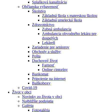
Splašková kanalizácia
Občianska vybavenosť
Školstvo
Základná škola s materskou školou
Základná umelecká škola
Zdravotníctvo
Zubná ambulancia
Ambulancia obvodného lekára pre
dospelých
Lekáreň
Zariadenie pre seniorov
Obchody a služby
Pošta
Duchovný život
Farnosť
Online cintoríny
Bankomat
Pripojenie na internet
Balíkoboxy
Covid-19
Život v obci
Novinky zo života v obci
Najbližšie podujatia
Galéria
Fotogaléria