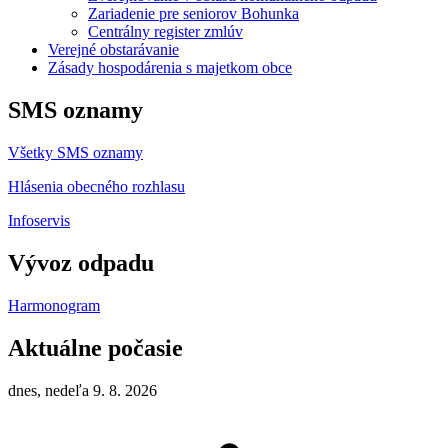
Zariadenie pre seniorov Bohunka
Centrálny register zmlúv
Verejné obstarávanie
Zásady hospodárenia s majetkom obce
SMS oznamy
Všetky SMS oznamy
Hlásenia obecného rozhlasu
Infoservis
Vývoz odpadu
Harmonogram
Aktuálne počasie
dnes, nedeľa 9. 8. 2026