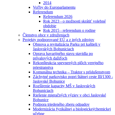
2014
Voľby do Europarlamentu
Referendum
Referendum 2026
Rok 2023 - o možnosti skrátiť volebné
obdobie
Rok 2015 - referendum o rodine
Členstvo obce v združeniach
Projekty podporované EÚ a z iných zdrojov
Obnova a revitalizácia Parku pri kaštieli v
Jaslovských Bohuniciach
Oprava havarijného stavu stavidla po
prívalových dažďoch
Rekonštrukcia spevnených plôch verejného
priestranstva
Komunálna technika – Traktor s príslušenstvom
Záchytné parkovisko popri štátnej ceste III⁄1300 -
Jaslovské Bohunice
Rozšírenie kapacity MŠ v Jaslovských
Bohuniciach
Riešenie migračných výziev v obci Jaslovské
Bohunice
Podpora triedeného zberu odpadov
Modernizácia fyzikálnej a biologickej⁄chemickej
učebne