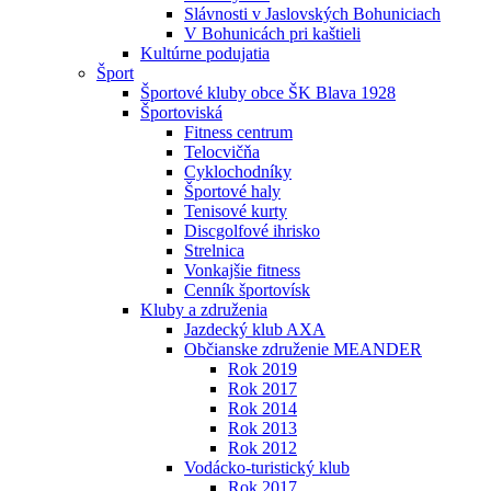
Slávnosti v Jaslovských Bohuniciach
V Bohunicách pri kaštieli
Kultúrne podujatia
Šport
Športové kluby obce ŠK Blava 1928
Športoviská
Fitness centrum
Telocvičňa
Cyklochodníky
Športové haly
Tenisové kurty
Discgolfové ihrisko
Strelnica
Vonkajšie fitness
Cenník športovísk
Kluby a združenia
Jazdecký klub AXA
Občianske združenie MEANDER
Rok 2019
Rok 2017
Rok 2014
Rok 2013
Rok 2012
Vodácko-turistický klub
Rok 2017