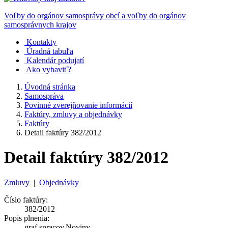
Voľby do orgánov samosprávy obcí a voľby do orgánov
samosprávnych krajov
Kontakty
Úradná tabuľa
Kalendár podujatí
Ako vybaviť?
Úvodná stránka
Samospráva
Povinné zverejňovanie informácií
Faktúry, zmluvy a objednávky
Faktúry
Detail faktúry 382/2012
Detail faktúry 382/2012
Zmluvy
|
Objednávky
Číslo faktúry:
382/2012
Popis plnenia:
graf.spracov.Noviny