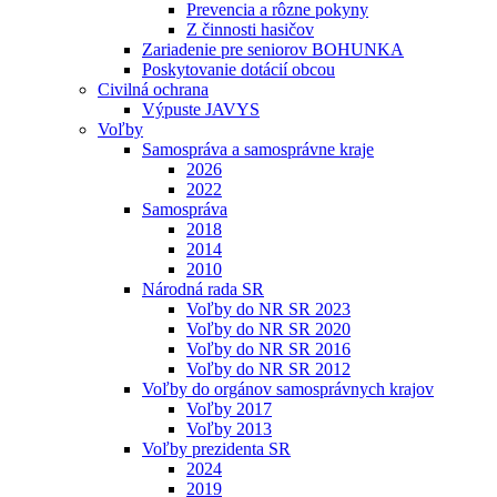
Prevencia a rôzne pokyny
Z činnosti hasičov
Zariadenie pre seniorov BOHUNKA
Poskytovanie dotácií obcou
Civilná ochrana
Výpuste JAVYS
Voľby
Samospráva a samosprávne kraje
2026
2022
Samospráva
2018
2014
2010
Národná rada SR
Voľby do NR SR 2023
Voľby do NR SR 2020
Voľby do NR SR 2016
Voľby do NR SR 2012
Voľby do orgánov samosprávnych krajov
Voľby 2017
Voľby 2013
Voľby prezidenta SR
2024
2019