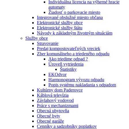
Individuálna licencia na výherné hracie
automaty
Žiadosť o parkovacie miesto
Integrované obslužné miesto občana
Elektronické služby obce
Elektronické služby štátu
Návody k základným životným situáciám
Služby obce
Stravovanie
Predaj kompostovateľných vreciek
Zber komunálneho a triedeného odpadu
Ako triedime odpad ?
Úroveň vytriedenia
Štatistiky
EKOdvor
Harmonogram vývozu odpadu
Popis systému nakladania s odpadom
Kultúrny dom Paderovce
Káblová televízia
Závlahový vodovod
Práce s mechanizmami
Obecná ubytovňa
Obecné byty
Obecné garáže
Cenníky a sadzobníky poplatkov