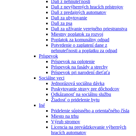
Daň z nehnuteľnosti
Daň z nevýherných hracích prístrojov
Daň z predajných automatov
Daň za ubytovanie
Daň za psa
Daň za užívanie verejného priestranstva
Miestny poplatok za rozvoj
Poplatok za komunálny odpad
Potvrdenie o zaplatení dane z
nehnuteľnosti a poplatku za odpad
Príspevok
Príspevok na oplotenie
Príspevok na fasády a strechy
Príspevok pri narodení dieťaťa
Sociálne veci
Jednorázová sociálna dávka
Poskytovanie stravy pre dôchodcov
Odkázanosť na sociálnu službu
Žiadosť o pridelenie bytu
Iné
Pridelenie súpisného a orientačného čísla
Miesto na trhu
Výrub stromov
Licencia na prevádzkovanie výherných
hracích automatov