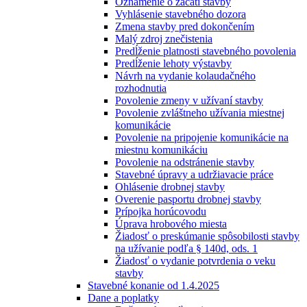
Oznámenie o začatí stavby
Vyhlásenie stavebného dozora
Zmena stavby pred dokončením
Malý zdroj znečistenia
Predĺženie platnosti stavebného povolenia
Predĺženie lehoty výstavby
Návrh na vydanie kolaudačného
rozhodnutia
Povolenie zmeny v užívaní stavby
Povolenie zvláštneho užívania miestnej
komunikácie
Povolenie na pripojenie komunikácie na
miestnu komunikáciu
Povolenie na odstránenie stavby
Stavebné úpravy a udržiavacie práce
Ohlásenie drobnej stavby
Overenie pasportu drobnej stavby
Prípojka horúcovodu
Úprava hrobového miesta
Žiadosť o preskúmanie spôsobilosti stavby
na užívanie podľa § 140d, ods. 1
Žiadosť o vydanie potvrdenia o veku
stavby
Stavebné konanie od 1.4.2025
Dane a poplatky