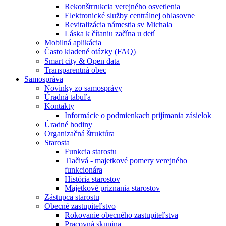
Rekonštrrukcia verejného osvetlenia
Elektronické služby centrálnej ohlasovne
Revitalizácia námestia sv Michala
Láska k čítaniu začína u detí
Mobilná aplikácia
Často kladené otázky (FAQ)
Smart city & Open data
Transparentná obec
Samospráva
Novinky zo samosprávy
Úradná tabuľa
Kontakty
Informácie o podmienkach prijímania zásielok
Úradné hodiny
Organizačná štruktúra
Starosta
Funkcia starostu
Tlačivá - majetkové pomery verejného
funkcionára
História starostov
Majetkové priznania starostov
Zástupca starostu
Obecné zastupiteľstvo
Rokovanie obecného zastupiteľstva
Pracovná skupina