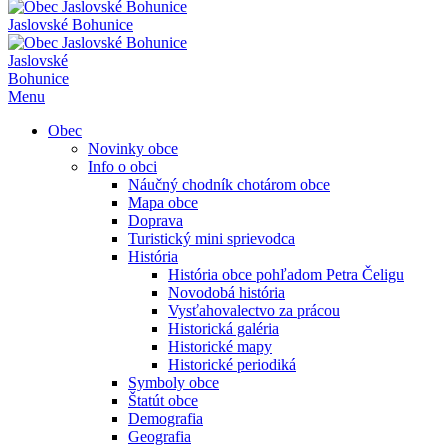
Jaslovské Bohunice
Jaslovské
Bohunice
Menu
Obec
Novinky obce
Info o obci
Náučný chodník chotárom obce
Mapa obce
Doprava
Turistický mini sprievodca
História
História obce pohľadom Petra Čeligu
Novodobá história
Vysťahovalectvo za prácou
Historická galéria
Historické mapy
Historické periodiká
Symboly obce
Štatút obce
Demografia
Geografia