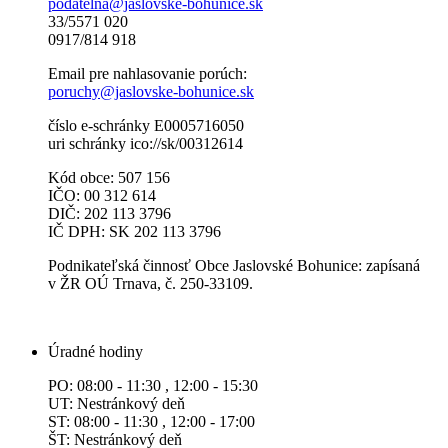
podatelna@jaslovske-bohunice.sk
33/5571 020
0917/814 918
Email pre nahlasovanie porúch:
poruchy@jaslovske-bohunice.sk
číslo e-schránky E0005716050
uri schránky ico://sk/00312614
Kód obce: 507 156
IČO: 00 312 614
DIČ: 202 113 3796
IČ DPH: SK 202 113 3796
Podnikateľská činnosť Obce Jaslovské Bohunice: zapísaná
v ŽR OÚ Trnava, č. 250-33109.
Úradné hodiny
PO: 08:00 - 11:30 , 12:00 - 15:30
UT: Nestránkový deň
ST: 08:00 - 11:30 , 12:00 - 17:00
ŠT: Nestránkový deň