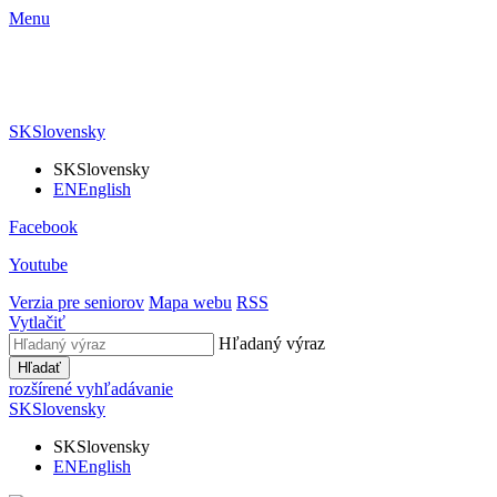
Menu
SK
Slovensky
SK
Slovensky
EN
English
Facebook
Youtube
Verzia pre seniorov
Mapa webu
RSS
Vytlačiť
Hľadaný výraz
Hľadať
rozšírené vyhľadávanie
SK
Slovensky
SK
Slovensky
EN
English