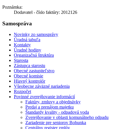
Poznámka:
Dodavatel - číslo faktúry: 2012126
Samospráva
Novinky zo samosprávy
Úradná tabuľa
Kontakty
Úradné hodiny
Organizačná štruktúra
Starosta
Zástupca starostu
Obecné zastupiteľstvo
Obecné komisie
Hlavný kontrolór
Všeobecne záväzné nariadenia
Rozpočet
Povinné zverejňovanie informácií
Faktúry, zmluvy a objednávky
Predaj a prenájom majetku
Štandardy kvality - odpadová voda
Zverejňovanie v oblasti komunálneho odpadu
Zariadenie pre seniorov Bohunka
Centrálny register zmlúv