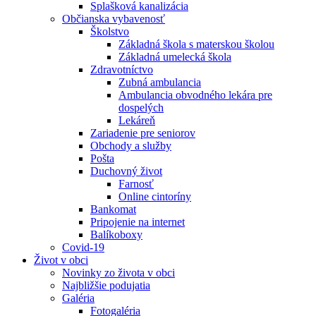
Splašková kanalizácia
Občianska vybavenosť
Školstvo
Základná škola s materskou školou
Základná umelecká škola
Zdravotníctvo
Zubná ambulancia
Ambulancia obvodného lekára pre
dospelých
Lekáreň
Zariadenie pre seniorov
Obchody a služby
Pošta
Duchovný život
Farnosť
Online cintoríny
Bankomat
Pripojenie na internet
Balíkoboxy
Covid-19
Život v obci
Novinky zo života v obci
Najbližšie podujatia
Galéria
Fotogaléria