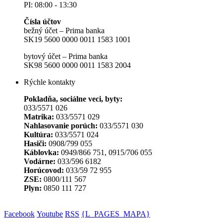
PI: 08:00 - 13:30
Čísla účtov
bežný účet – Prima banka
SK19 5600 0000 0011 1583 1001
bytový účet – Prima banka
SK98 5600 0000 0011 1583 2004
Rýchle kontakty
Pokladňa, sociálne veci, byty:
033/5571 026
Matrika:
033/5571 029
Nahlasovanie porúch:
033/5571 030
Kultúra:
033/5571 024
Hasiči:
0908/799 055
Káblovka:
0949/866 751, 0915/706 055
Vodárne:
033/596 6182
Horúcovod:
033/59 72 955
ZSE:
0800/111 567
Plyn:
0850 111 727
Facebook
Youtube
RSS
{L_PAGES_MAPA}