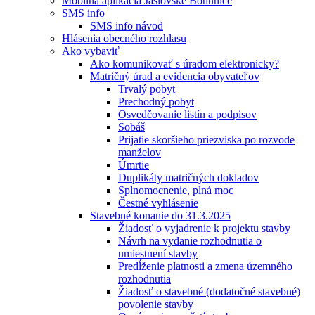
Mobilná aplikácia Jaslovské Bohunice
SMS info
SMS info návod
Hlásenia obecného rozhlasu
Ako vybaviť
Ako komunikovať s úradom elektronicky?
Matričný úrad a evidencia obyvateľov
Trvalý pobyt
Prechodný pobyt
Osvedčovanie listín a podpisov
Sobáš
Prijatie skoršieho priezviska po rozvode
manželov
Úmrtie
Duplikáty matričných dokladov
Splnomocnenie, plná moc
Čestné vyhlásenie
Stavebné konanie do 31.3.2025
Žiadosť o vyjadrenie k projektu stavby
Návrh na vydanie rozhodnutia o
umiestnení stavby
Predĺženie platnosti a zmena územného
rozhodnutia
Žiadosť o stavebné (dodatočné stavebné)
povolenie stavby