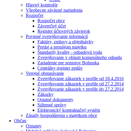
Hlavný kontrolór
Všeobecne záväzné nariadenia
Rozpočet
Rozpočet obce
Záverečný účet
Register účtovných závierok
Povinné zverejňovanie informácií
Faktúry, zmluvy a objednávky
Predaj a prenájom majetku
Štandardy kvality - odpadová voda
Zverejňovanie v oblasti komunálneho odpadu
Zariadenie pre seniorov Bohunka
Centrálny register zmlúv
Verejné obstarávanie
Zverejňovanie zákaziek v profile od 18.4.2016
Zverejňovanie zákaziek v profile od 27.2.2014
Zverejňovanie zákaziek v profile do 27.2.2014
Zákazky
Ostatné dokumenty
Súhrnné správy
Elektronický kontraktačný systém
Zásady hospodárenia s majetkom obce
Občan
Oznamy