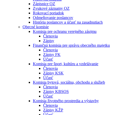
Zápisnice OZ
Zvukové záznamy OZ
Rokovací poriadok
Odmeňovanie poslancov
História poslancov a účasť na zasadnutiach
Obecné komisie
Komisia pre ochranu verejného záujmu
Členovia
Zápisy
Finančná komisia pre správu obecného majetku
Členovia
Zápisy FK
Účasť
Komisia pre šport, kultúru a vzdelávanie
Členovia
Zápisy KSK
Účasť
Komisia bytová, sociálna, obchodu a služieb
Členovia
Zápisy KBSOS
Účasť
Komisia životného prostredia a výstavby
Členovia
Zápisy KŽP
Účasť