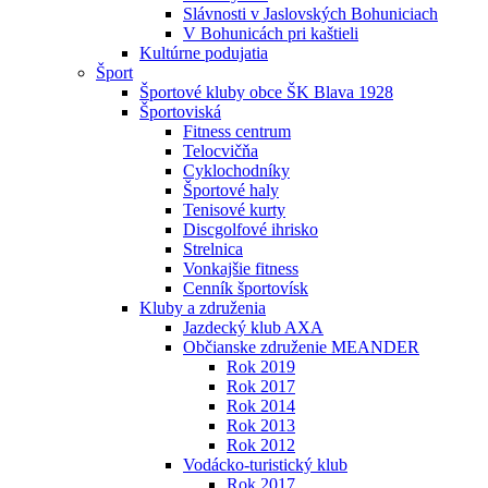
Slávnosti v Jaslovských Bohuniciach
V Bohunicách pri kaštieli
Kultúrne podujatia
Šport
Športové kluby obce ŠK Blava 1928
Športoviská
Fitness centrum
Telocvičňa
Cyklochodníky
Športové haly
Tenisové kurty
Discgolfové ihrisko
Strelnica
Vonkajšie fitness
Cenník športovísk
Kluby a združenia
Jazdecký klub AXA
Občianske združenie MEANDER
Rok 2019
Rok 2017
Rok 2014
Rok 2013
Rok 2012
Vodácko-turistický klub
Rok 2017