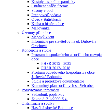
Kostoly a sakrálne pamiatky
Chránené vtáčie územie
Stromy v obci
Predpoveď počasia
Obec v štatistikách
Kniha o histórii obce
Maľovanka
Územný plán obce
Mapový klient
Informácie pre staviteľov na ul. Dubová a
Orechová
Koncepcie a štúdie
Program hospodárskeho a sociálneho rozvoja
obce
PHSR 2015 - 2025
PHSR 2012- 2018
Program odpadového hospodárstva obce
Jaslovské Bohunice
Štúdie a projektové dokumentácie
Komunitný plán sociálnych služieb obce
Poskytovanie informácií
Sadzobník poplatkov
Zákon č. 211⁄2000 Z.z.
Organizácie a spolky
Hasiči Jaslovské Bohunice