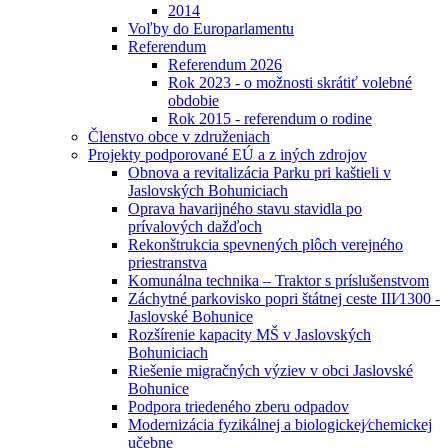
2014
Voľby do Europarlamentu
Referendum
Referendum 2026
Rok 2023 - o možnosti skrátiť volebné
obdobie
Rok 2015 - referendum o rodine
Členstvo obce v združeniach
Projekty podporované EÚ a z iných zdrojov
Obnova a revitalizácia Parku pri kaštieli v
Jaslovských Bohuniciach
Oprava havarijného stavu stavidla po
prívalových dažďoch
Rekonštrukcia spevnených plôch verejného
priestranstva
Komunálna technika – Traktor s príslušenstvom
Záchytné parkovisko popri štátnej ceste III⁄1300 -
Jaslovské Bohunice
Rozšírenie kapacity MŠ v Jaslovských
Bohuniciach
Riešenie migračných výziev v obci Jaslovské
Bohunice
Podpora triedeného zberu odpadov
Modernizácia fyzikálnej a biologickej⁄chemickej
učebne