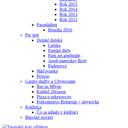
Rok 2015
Rok 2014
Rok 2013
Rok 2012
Paragliding
Brazília 2016
Pre deti
Detské ihriská
Lienka
Panské diely
Park pri amfiteátri
Areál materskej školy
Paderovce
Maľovanka
Pexeso
Gastro služby a Ubytovanie
Bar na Mlyne
Kaštieľ Dezasse
Pizza u sekerovcov
Pohostinstvo Remenár + ubytovňa
Knižnica
Čo sa udialo v knižnici
Blavské noviny