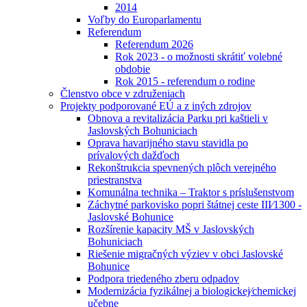
2014
Voľby do Europarlamentu
Referendum
Referendum 2026
Rok 2023 - o možnosti skrátiť volebné
obdobie
Rok 2015 - referendum o rodine
Členstvo obce v združeniach
Projekty podporované EÚ a z iných zdrojov
Obnova a revitalizácia Parku pri kaštieli v
Jaslovských Bohuniciach
Oprava havarijného stavu stavidla po
prívalových dažďoch
Rekonštrukcia spevnených plôch verejného
priestranstva
Komunálna technika – Traktor s príslušenstvom
Záchytné parkovisko popri štátnej ceste III⁄1300 -
Jaslovské Bohunice
Rozšírenie kapacity MŠ v Jaslovských
Bohuniciach
Riešenie migračných výziev v obci Jaslovské
Bohunice
Podpora triedeného zberu odpadov
Modernizácia fyzikálnej a biologickej⁄chemickej
učebne