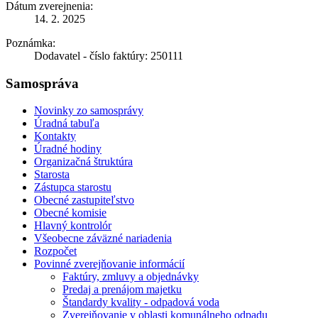
Dátum zverejnenia:
14. 2. 2025
Poznámka:
Dodavatel - číslo faktúry: 250111
Samospráva
Novinky zo samosprávy
Úradná tabuľa
Kontakty
Úradné hodiny
Organizačná štruktúra
Starosta
Zástupca starostu
Obecné zastupiteľstvo
Obecné komisie
Hlavný kontrolór
Všeobecne záväzné nariadenia
Rozpočet
Povinné zverejňovanie informácií
Faktúry, zmluvy a objednávky
Predaj a prenájom majetku
Štandardy kvality - odpadová voda
Zverejňovanie v oblasti komunálneho odpadu