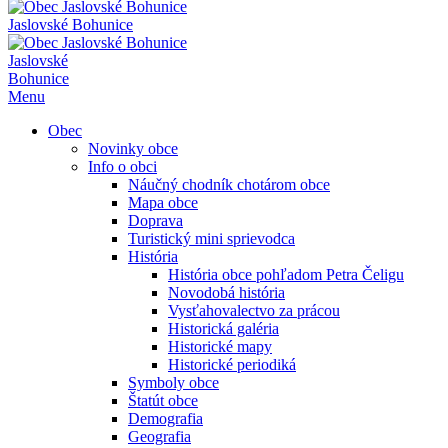
Jaslovské Bohunice
Jaslovské
Bohunice
Menu
Obec
Novinky obce
Info o obci
Náučný chodník chotárom obce
Mapa obce
Doprava
Turistický mini sprievodca
História
História obce pohľadom Petra Čeligu
Novodobá história
Vysťahovalectvo za prácou
Historická galéria
Historické mapy
Historické periodiká
Symboly obce
Štatút obce
Demografia
Geografia