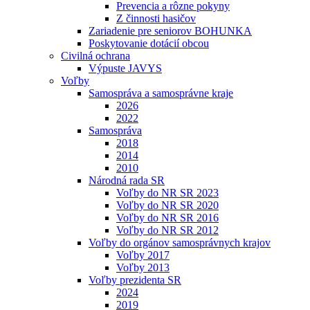
Prevencia a rôzne pokyny
Z činnosti hasičov
Zariadenie pre seniorov BOHUNKA
Poskytovanie dotácií obcou
Civilná ochrana
Výpuste JAVYS
Voľby
Samospráva a samosprávne kraje
2026
2022
Samospráva
2018
2014
2010
Národná rada SR
Voľby do NR SR 2023
Voľby do NR SR 2020
Voľby do NR SR 2016
Voľby do NR SR 2012
Voľby do orgánov samosprávnych krajov
Voľby 2017
Voľby 2013
Voľby prezidenta SR
2024
2019