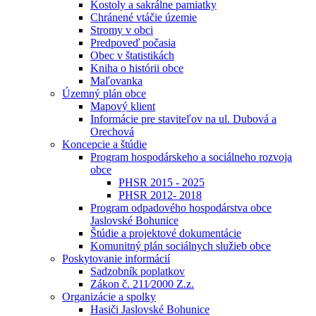
Kostoly a sakrálne pamiatky
Chránené vtáčie územie
Stromy v obci
Predpoveď počasia
Obec v štatistikách
Kniha o histórii obce
Maľovanka
Územný plán obce
Mapový klient
Informácie pre staviteľov na ul. Dubová a
Orechová
Koncepcie a štúdie
Program hospodárskeho a sociálneho rozvoja
obce
PHSR 2015 - 2025
PHSR 2012- 2018
Program odpadového hospodárstva obce
Jaslovské Bohunice
Štúdie a projektové dokumentácie
Komunitný plán sociálnych služieb obce
Poskytovanie informácií
Sadzobník poplatkov
Zákon č. 211⁄2000 Z.z.
Organizácie a spolky
Hasiči Jaslovské Bohunice