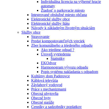
Individuálna licencia na výherné hracie
automaty
Žiadosť o parkovacie miesto
Integrované obslužné miesto občana
Elektronické služby obce
Elektronické služby štátu
Návody k základným životným situáciám
Služby obce
Stravovanie
Predaj kompostovateľných vreciek
Zber komunálneho a triedeného odpadu
Ako triedime odpad ?
Úroveň vytriedenia
Štatistiky
EKOdvor
Harmonogram vývozu odpadu
Popis systému nakladania s odpadom
Kultúrny dom Paderovce
Káblová televízia
Závlahový vodovod
Práce s mechanizmami
Obecná ubytovňa
Obecné byty
Obecné garáže
Cenníky a sadzobníky poplatkov