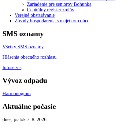
Zariadenie pre seniorov Bohunka
Centrálny register zmlúv
Verejné obstarávanie
Zásady hospodárenia s majetkom obce
SMS oznamy
Všetky SMS oznamy
Hlásenia obecného rozhlasu
Infoservis
Vývoz odpadu
Harmonogram
Aktuálne počasie
dnes, piatok 7. 8. 2026