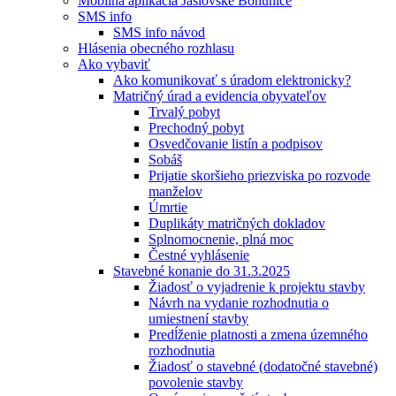
Mobilná aplikácia Jaslovské Bohunice
SMS info
SMS info návod
Hlásenia obecného rozhlasu
Ako vybaviť
Ako komunikovať s úradom elektronicky?
Matričný úrad a evidencia obyvateľov
Trvalý pobyt
Prechodný pobyt
Osvedčovanie listín a podpisov
Sobáš
Prijatie skoršieho priezviska po rozvode
manželov
Úmrtie
Duplikáty matričných dokladov
Splnomocnenie, plná moc
Čestné vyhlásenie
Stavebné konanie do 31.3.2025
Žiadosť o vyjadrenie k projektu stavby
Návrh na vydanie rozhodnutia o
umiestnení stavby
Predĺženie platnosti a zmena územného
rozhodnutia
Žiadosť o stavebné (dodatočné stavebné)
povolenie stavby