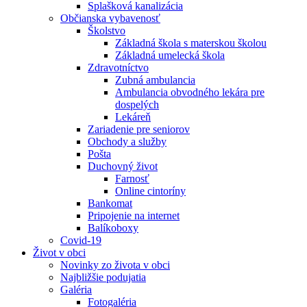
Splašková kanalizácia
Občianska vybavenosť
Školstvo
Základná škola s materskou školou
Základná umelecká škola
Zdravotníctvo
Zubná ambulancia
Ambulancia obvodného lekára pre
dospelých
Lekáreň
Zariadenie pre seniorov
Obchody a služby
Pošta
Duchovný život
Farnosť
Online cintoríny
Bankomat
Pripojenie na internet
Balíkoboxy
Covid-19
Život v obci
Novinky zo života v obci
Najbližšie podujatia
Galéria
Fotogaléria