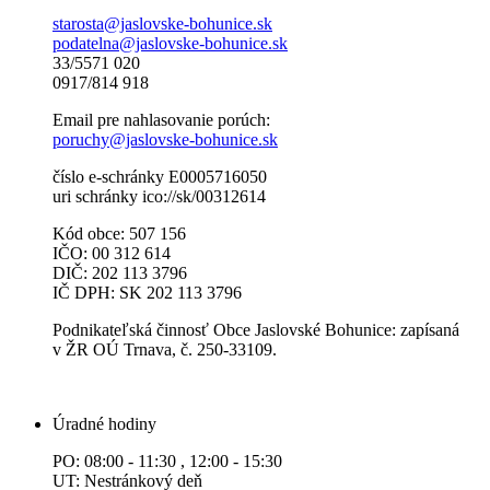
starosta@jaslovske-bohunice.sk
podatelna@jaslovske-bohunice.sk
33/5571 020
0917/814 918
Email pre nahlasovanie porúch:
poruchy@jaslovske-bohunice.sk
číslo e-schránky E0005716050
uri schránky ico://sk/00312614
Kód obce: 507 156
IČO: 00 312 614
DIČ: 202 113 3796
IČ DPH: SK 202 113 3796
Podnikateľská činnosť Obce Jaslovské Bohunice: zapísaná
v ŽR OÚ Trnava, č. 250-33109.
Úradné hodiny
PO: 08:00 - 11:30 , 12:00 - 15:30
UT: Nestránkový deň