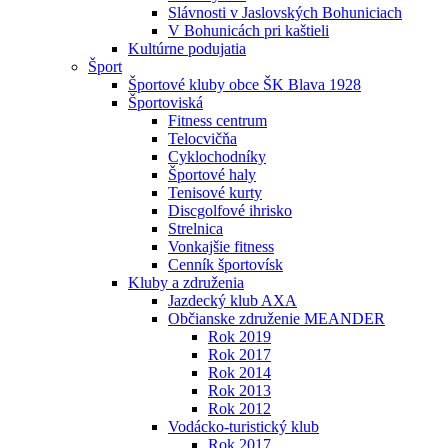
Slávnosti v Jaslovských Bohuniciach
V Bohunicách pri kaštieli
Kultúrne podujatia
Šport
Športové kluby obce ŠK Blava 1928
Športoviská
Fitness centrum
Telocvičňa
Cyklochodníky
Športové haly
Tenisové kurty
Discgolfové ihrisko
Strelnica
Vonkajšie fitness
Cenník športovísk
Kluby a združenia
Jazdecký klub AXA
Občianske združenie MEANDER
Rok 2019
Rok 2017
Rok 2014
Rok 2013
Rok 2012
Vodácko-turistický klub
Rok 2017