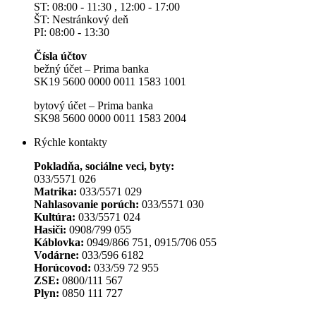
ST: 08:00 - 11:30 , 12:00 - 17:00
ŠT: Nestránkový deň
PI: 08:00 - 13:30
Čísla účtov
bežný účet – Prima banka
SK19 5600 0000 0011 1583 1001
bytový účet – Prima banka
SK98 5600 0000 0011 1583 2004
Rýchle kontakty
Pokladňa, sociálne veci, byty:
033/5571 026
Matrika:
033/5571 029
Nahlasovanie porúch:
033/5571 030
Kultúra:
033/5571 024
Hasiči:
0908/799 055
Káblovka:
0949/866 751, 0915/706 055
Vodárne:
033/596 6182
Horúcovod:
033/59 72 955
ZSE:
0800/111 567
Plyn:
0850 111 727