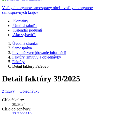
Voľby do orgánov samosprávy obcí a voľby do orgánov
samosprávnych krajov
Kontakty
Úradná tabuľa
Kalendár podujatí
Ako vybaviť?
Úvodná stránka
Samospráva
Povinné zverejňovanie informácií
Faktúry, zmluvy a objednávky
Faktúry
Detail faktúry 39/2025
Detail faktúry 39/2025
Zmluvy
|
Objednávky
Číslo faktúry:
39/2025
Číslo objednávky:
13/2400519