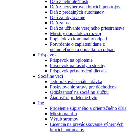
Daň z nehnuteľnosti
Daň z nevýherných hracích prístrojov
Daň z predajných automatov
Daň za ubytovanie
Daň za psa
Daň za užívanie verejného priestranstva
Miestny poplatok za rozvoj
Poplatok za komunálny odpad
Potvrdenie o zaplatení dane z
nehnuteľnosti a poplatku za odpad
Príspevok
Príspevok na oplotenie
Príspevok na fasády a strechy
Príspevok pri narodení dieťaťa
Sociálne veci
Jednorázová sociálna dávka
Poskytovanie stravy pre dôchodcov
Odkázanosť na sociálnu službu
Žiadosť o pridelenie bytu
Iné
Pridelenie súpisného a orientačného čísla
Miesto na trhu
Výrub stromov
Licencia na prevádzkovanie výherných
hracích automatov