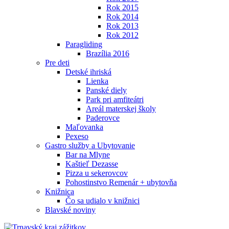
Rok 2015
Rok 2014
Rok 2013
Rok 2012
Paragliding
Brazília 2016
Pre deti
Detské ihriská
Lienka
Panské diely
Park pri amfiteátri
Areál materskej školy
Paderovce
Maľovanka
Pexeso
Gastro služby a Ubytovanie
Bar na Mlyne
Kaštieľ Dezasse
Pizza u sekerovcov
Pohostinstvo Remenár + ubytovňa
Knižnica
Čo sa udialo v knižnici
Blavské noviny