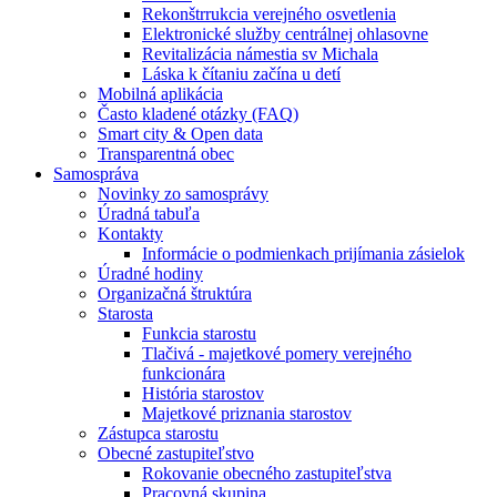
Rekonštrrukcia verejného osvetlenia
Elektronické služby centrálnej ohlasovne
Revitalizácia námestia sv Michala
Láska k čítaniu začína u detí
Mobilná aplikácia
Často kladené otázky (FAQ)
Smart city & Open data
Transparentná obec
Samospráva
Novinky zo samosprávy
Úradná tabuľa
Kontakty
Informácie o podmienkach prijímania zásielok
Úradné hodiny
Organizačná štruktúra
Starosta
Funkcia starostu
Tlačivá - majetkové pomery verejného
funkcionára
História starostov
Majetkové priznania starostov
Zástupca starostu
Obecné zastupiteľstvo
Rokovanie obecného zastupiteľstva
Pracovná skupina