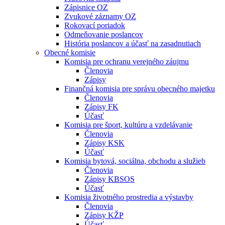
Zápisnice OZ
Zvukové záznamy OZ
Rokovací poriadok
Odmeňovanie poslancov
História poslancov a účasť na zasadnutiach
Obecné komisie
Komisia pre ochranu verejného záujmu
Členovia
Zápisy
Finančná komisia pre správu obecného majetku
Členovia
Zápisy FK
Účasť
Komisia pre šport, kultúru a vzdelávanie
Členovia
Zápisy KSK
Účasť
Komisia bytová, sociálna, obchodu a služieb
Členovia
Zápisy KBSOS
Účasť
Komisia životného prostredia a výstavby
Členovia
Zápisy KŽP
Účasť