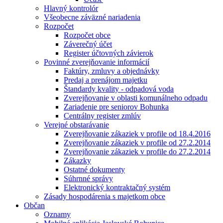
Hlavný kontrolór
Všeobecne záväzné nariadenia
Rozpočet
Rozpočet obce
Záverečný účet
Register účtovných závierok
Povinné zverejňovanie informácií
Faktúry, zmluvy a objednávky
Predaj a prenájom majetku
Štandardy kvality - odpadová voda
Zverejňovanie v oblasti komunálneho odpadu
Zariadenie pre seniorov Bohunka
Centrálny register zmlúv
Verejné obstarávanie
Zverejňovanie zákaziek v profile od 18.4.2016
Zverejňovanie zákaziek v profile od 27.2.2014
Zverejňovanie zákaziek v profile do 27.2.2014
Zákazky
Ostatné dokumenty
Súhrnné správy
Elektronický kontraktačný systém
Zásady hospodárenia s majetkom obce
Občan
Oznamy