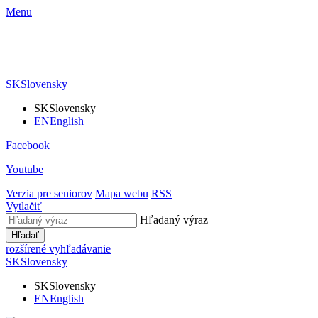
Menu
SK
Slovensky
SK
Slovensky
EN
English
Facebook
Youtube
Verzia pre seniorov
Mapa webu
RSS
Vytlačiť
Hľadaný výraz
Hľadať
rozšírené vyhľadávanie
SK
Slovensky
SK
Slovensky
EN
English