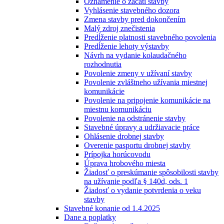
Oznámenie o začatí stavby
Vyhlásenie stavebného dozora
Zmena stavby pred dokončením
Malý zdroj znečistenia
Predĺženie platnosti stavebného povolenia
Predĺženie lehoty výstavby
Návrh na vydanie kolaudačného
rozhodnutia
Povolenie zmeny v užívaní stavby
Povolenie zvláštneho užívania miestnej
komunikácie
Povolenie na pripojenie komunikácie na
miestnu komunikáciu
Povolenie na odstránenie stavby
Stavebné úpravy a udržiavacie práce
Ohlásenie drobnej stavby
Overenie pasportu drobnej stavby
Prípojka horúcovodu
Úprava hrobového miesta
Žiadosť o preskúmanie spôsobilosti stavby
na užívanie podľa § 140d, ods. 1
Žiadosť o vydanie potvrdenia o veku
stavby
Stavebné konanie od 1.4.2025
Dane a poplatky