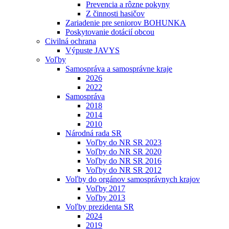
Prevencia a rôzne pokyny
Z činnosti hasičov
Zariadenie pre seniorov BOHUNKA
Poskytovanie dotácií obcou
Civilná ochrana
Výpuste JAVYS
Voľby
Samospráva a samosprávne kraje
2026
2022
Samospráva
2018
2014
2010
Národná rada SR
Voľby do NR SR 2023
Voľby do NR SR 2020
Voľby do NR SR 2016
Voľby do NR SR 2012
Voľby do orgánov samosprávnych krajov
Voľby 2017
Voľby 2013
Voľby prezidenta SR
2024
2019