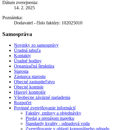
Dátum zverejnenia:
14. 2. 2025
Poznámka:
Dodavatel - číslo faktúry: 102025010
Samospráva
Novinky zo samosprávy
Úradná tabuľa
Kontakty
Úradné hodiny
Organizačná štruktúra
Starosta
Zástupca starostu
Obecné zastupiteľstvo
Obecné komisie
Hlavný kontrolór
Všeobecne záväzné nariadenia
Rozpočet
Povinné zverejňovanie informácií
Faktúry, zmluvy a objednávky
Predaj a prenájom majetku
Štandardy kvality - odpadová voda
Zverejňovanie v oblasti komunálneho odpadu