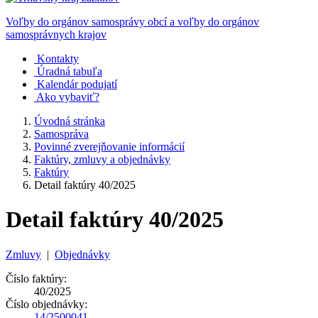
Voľby do orgánov samosprávy obcí a voľby do orgánov
samosprávnych krajov
Kontakty
Úradná tabuľa
Kalendár podujatí
Ako vybaviť?
Úvodná stránka
Samospráva
Povinné zverejňovanie informácií
Faktúry, zmluvy a objednávky
Faktúry
Detail faktúry 40/2025
Detail faktúry 40/2025
Zmluvy
|
Objednávky
Číslo faktúry:
40/2025
Číslo objednávky:
14/2500041