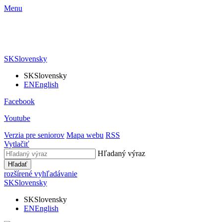
Menu
SK
Slovensky
SK
Slovensky
EN
English
Facebook
Youtube
Verzia pre seniorov
Mapa webu
RSS
Vytlačiť
Hľadaný výraz
Hľadať
rozšírené vyhľadávanie
SK
Slovensky
SK
Slovensky
EN
English