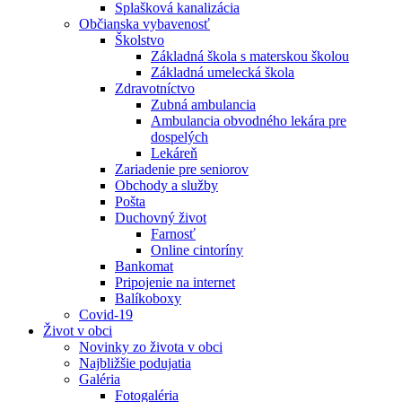
Splašková kanalizácia
Občianska vybavenosť
Školstvo
Základná škola s materskou školou
Základná umelecká škola
Zdravotníctvo
Zubná ambulancia
Ambulancia obvodného lekára pre
dospelých
Lekáreň
Zariadenie pre seniorov
Obchody a služby
Pošta
Duchovný život
Farnosť
Online cintoríny
Bankomat
Pripojenie na internet
Balíkoboxy
Covid-19
Život v obci
Novinky zo života v obci
Najbližšie podujatia
Galéria
Fotogaléria