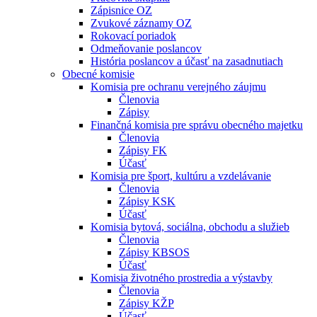
Zápisnice OZ
Zvukové záznamy OZ
Rokovací poriadok
Odmeňovanie poslancov
História poslancov a účasť na zasadnutiach
Obecné komisie
Komisia pre ochranu verejného záujmu
Členovia
Zápisy
Finančná komisia pre správu obecného majetku
Členovia
Zápisy FK
Účasť
Komisia pre šport, kultúru a vzdelávanie
Členovia
Zápisy KSK
Účasť
Komisia bytová, sociálna, obchodu a služieb
Členovia
Zápisy KBSOS
Účasť
Komisia životného prostredia a výstavby
Členovia
Zápisy KŽP
Účasť