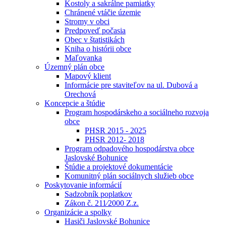
Kostoly a sakrálne pamiatky
Chránené vtáčie územie
Stromy v obci
Predpoveď počasia
Obec v štatistikách
Kniha o histórii obce
Maľovanka
Územný plán obce
Mapový klient
Informácie pre staviteľov na ul. Dubová a
Orechová
Koncepcie a štúdie
Program hospodárskeho a sociálneho rozvoja
obce
PHSR 2015 - 2025
PHSR 2012- 2018
Program odpadového hospodárstva obce
Jaslovské Bohunice
Štúdie a projektové dokumentácie
Komunitný plán sociálnych služieb obce
Poskytovanie informácií
Sadzobník poplatkov
Zákon č. 211⁄2000 Z.z.
Organizácie a spolky
Hasiči Jaslovské Bohunice