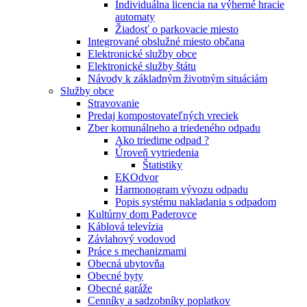
Individuálna licencia na výherné hracie
automaty
Žiadosť o parkovacie miesto
Integrované obslužné miesto občana
Elektronické služby obce
Elektronické služby štátu
Návody k základným životným situáciám
Služby obce
Stravovanie
Predaj kompostovateľných vreciek
Zber komunálneho a triedeného odpadu
Ako triedime odpad ?
Úroveň vytriedenia
Štatistiky
EKOdvor
Harmonogram vývozu odpadu
Popis systému nakladania s odpadom
Kultúrny dom Paderovce
Káblová televízia
Závlahový vodovod
Práce s mechanizmami
Obecná ubytovňa
Obecné byty
Obecné garáže
Cenníky a sadzobníky poplatkov