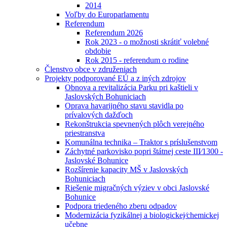
2014
Voľby do Europarlamentu
Referendum
Referendum 2026
Rok 2023 - o možnosti skrátiť volebné
obdobie
Rok 2015 - referendum o rodine
Členstvo obce v združeniach
Projekty podporované EÚ a z iných zdrojov
Obnova a revitalizácia Parku pri kaštieli v
Jaslovských Bohuniciach
Oprava havarijného stavu stavidla po
prívalových dažďoch
Rekonštrukcia spevnených plôch verejného
priestranstva
Komunálna technika – Traktor s príslušenstvom
Záchytné parkovisko popri štátnej ceste III⁄1300 -
Jaslovské Bohunice
Rozšírenie kapacity MŠ v Jaslovských
Bohuniciach
Riešenie migračných výziev v obci Jaslovské
Bohunice
Podpora triedeného zberu odpadov
Modernizácia fyzikálnej a biologickej⁄chemickej
učebne