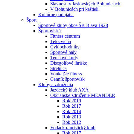
Slávnosti v Jaslovských Bohuniciach
V Bohunicách pri kaštieli
Kultúrne podujatia
Šport
Športové kluby obce ŠK Blava 1928
Športoviská
Fitness centrum
Telocvičňa
Cyklochodníky
Športové haly
Tenisové kurty
Discgolfové ihrisko
Strelnica
Vonkajšie fitness
Cenník športovísk
Kluby a združenia
Jazdecký klub AXA
Občianske združenie MEANDER
Rok 2019
Rok 2017
Rok 2014
Rok 2013
Rok 2012
Vodácko-turistický klub
Rok 2017