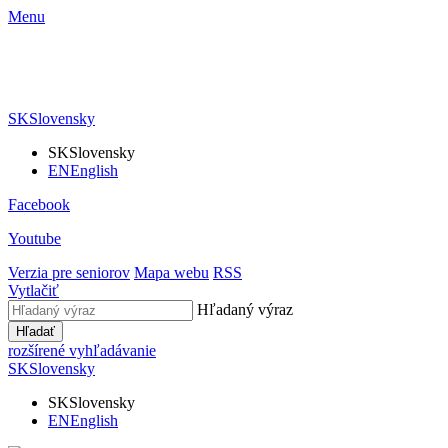
Menu
SK
Slovensky
SK
Slovensky
EN
English
Facebook
Youtube
Verzia pre seniorov
Mapa webu
RSS
Vytlačiť
Hľadaný výraz
Hľadať
rozšírené vyhľadávanie
SK
Slovensky
SK
Slovensky
EN
English