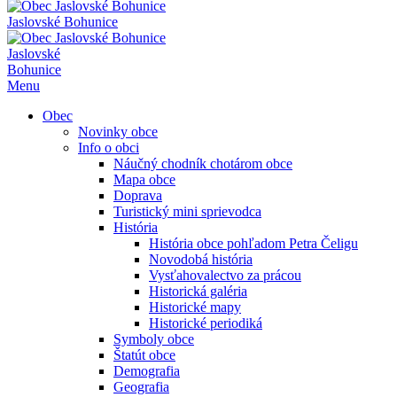
Jaslovské Bohunice
Jaslovské
Bohunice
Menu
Obec
Novinky obce
Info o obci
Náučný chodník chotárom obce
Mapa obce
Doprava
Turistický mini sprievodca
História
História obce pohľadom Petra Čeligu
Novodobá história
Vysťahovalectvo za prácou
Historická galéria
Historické mapy
Historické periodiká
Symboly obce
Štatút obce
Demografia
Geografia