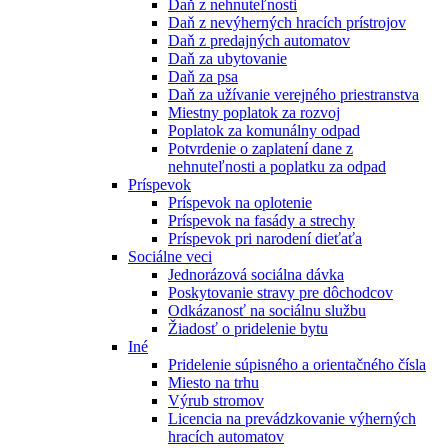
Daň z nehnuteľnosti
Daň z nevýherných hracích prístrojov
Daň z predajných automatov
Daň za ubytovanie
Daň za psa
Daň za užívanie verejného priestranstva
Miestny poplatok za rozvoj
Poplatok za komunálny odpad
Potvrdenie o zaplatení dane z
nehnuteľnosti a poplatku za odpad
Príspevok
Príspevok na oplotenie
Príspevok na fasády a strechy
Príspevok pri narodení dieťaťa
Sociálne veci
Jednorázová sociálna dávka
Poskytovanie stravy pre dôchodcov
Odkázanosť na sociálnu službu
Žiadosť o pridelenie bytu
Iné
Pridelenie súpisného a orientačného čísla
Miesto na trhu
Výrub stromov
Licencia na prevádzkovanie výherných
hracích automatov