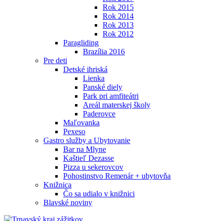
Rok 2015
Rok 2014
Rok 2013
Rok 2012
Paragliding
Brazília 2016
Pre deti
Detské ihriská
Lienka
Panské diely
Park pri amfiteátri
Areál materskej školy
Paderovce
Maľovanka
Pexeso
Gastro služby a Ubytovanie
Bar na Mlyne
Kaštieľ Dezasse
Pizza u sekerovcov
Pohostinstvo Remenár + ubytovňa
Knižnica
Čo sa udialo v knižnici
Blavské noviny