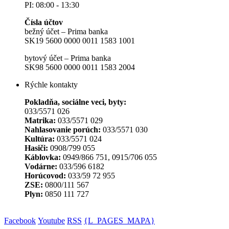
PI: 08:00 - 13:30
Čísla účtov
bežný účet – Prima banka
SK19 5600 0000 0011 1583 1001
bytový účet – Prima banka
SK98 5600 0000 0011 1583 2004
Rýchle kontakty
Pokladňa, sociálne veci, byty:
033/5571 026
Matrika:
033/5571 029
Nahlasovanie porúch:
033/5571 030
Kultúra:
033/5571 024
Hasiči:
0908/799 055
Káblovka:
0949/866 751, 0915/706 055
Vodárne:
033/596 6182
Horúcovod:
033/59 72 955
ZSE:
0800/111 567
Plyn:
0850 111 727
Facebook
Youtube
RSS
{L_PAGES_MAPA}