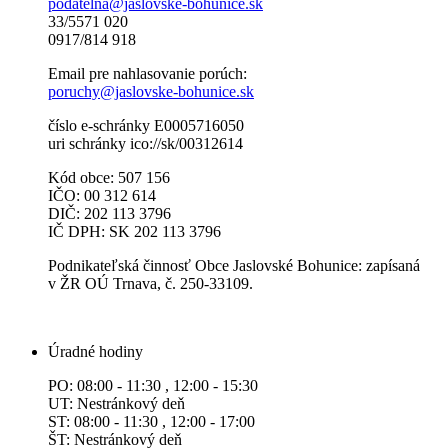
podatelna@jaslovske-bohunice.sk
33/5571 020
0917/814 918
Email pre nahlasovanie porúch:
poruchy@jaslovske-bohunice.sk
číslo e-schránky E0005716050
uri schránky ico://sk/00312614
Kód obce: 507 156
IČO: 00 312 614
DIČ: 202 113 3796
IČ DPH: SK 202 113 3796
Podnikateľská činnosť Obce Jaslovské Bohunice: zapísaná
v ŽR OÚ Trnava, č. 250-33109.
Úradné hodiny
PO: 08:00 - 11:30 , 12:00 - 15:30
UT: Nestránkový deň
ST: 08:00 - 11:30 , 12:00 - 17:00
ŠT: Nestránkový deň