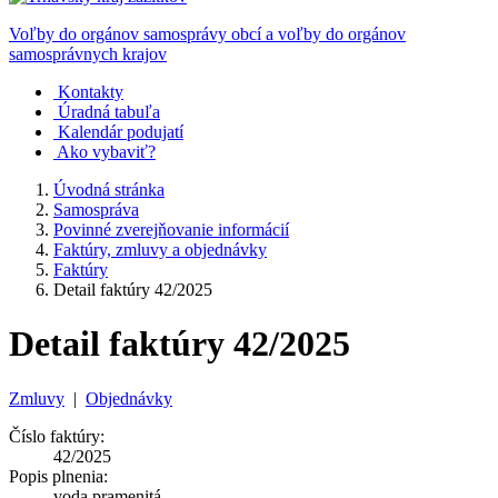
Voľby do orgánov samosprávy obcí a voľby do orgánov
samosprávnych krajov
Kontakty
Úradná tabuľa
Kalendár podujatí
Ako vybaviť?
Úvodná stránka
Samospráva
Povinné zverejňovanie informácií
Faktúry, zmluvy a objednávky
Faktúry
Detail faktúry 42/2025
Detail faktúry 42/2025
Zmluvy
|
Objednávky
Číslo faktúry:
42/2025
Popis plnenia:
voda pramenitá