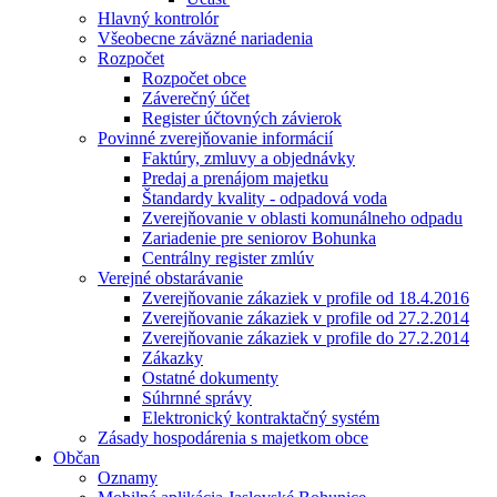
Hlavný kontrolór
Všeobecne záväzné nariadenia
Rozpočet
Rozpočet obce
Záverečný účet
Register účtovných závierok
Povinné zverejňovanie informácií
Faktúry, zmluvy a objednávky
Predaj a prenájom majetku
Štandardy kvality - odpadová voda
Zverejňovanie v oblasti komunálneho odpadu
Zariadenie pre seniorov Bohunka
Centrálny register zmlúv
Verejné obstarávanie
Zverejňovanie zákaziek v profile od 18.4.2016
Zverejňovanie zákaziek v profile od 27.2.2014
Zverejňovanie zákaziek v profile do 27.2.2014
Zákazky
Ostatné dokumenty
Súhrnné správy
Elektronický kontraktačný systém
Zásady hospodárenia s majetkom obce
Občan
Oznamy