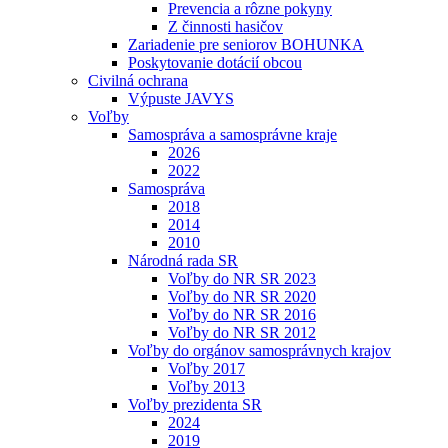
Prevencia a rôzne pokyny
Z činnosti hasičov
Zariadenie pre seniorov BOHUNKA
Poskytovanie dotácií obcou
Civilná ochrana
Výpuste JAVYS
Voľby
Samospráva a samosprávne kraje
2026
2022
Samospráva
2018
2014
2010
Národná rada SR
Voľby do NR SR 2023
Voľby do NR SR 2020
Voľby do NR SR 2016
Voľby do NR SR 2012
Voľby do orgánov samosprávnych krajov
Voľby 2017
Voľby 2013
Voľby prezidenta SR
2024
2019