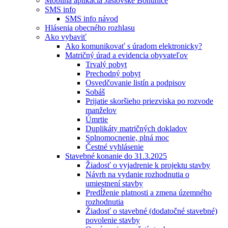
Mobilná aplikácia Jaslovské Bohunice
SMS info
SMS info návod
Hlásenia obecného rozhlasu
Ako vybaviť
Ako komunikovať s úradom elektronicky?
Matričný úrad a evidencia obyvateľov
Trvalý pobyt
Prechodný pobyt
Osvedčovanie listín a podpisov
Sobáš
Prijatie skoršieho priezviska po rozvode
manželov
Úmrtie
Duplikáty matričných dokladov
Splnomocnenie, plná moc
Čestné vyhlásenie
Stavebné konanie do 31.3.2025
Žiadosť o vyjadrenie k projektu stavby
Návrh na vydanie rozhodnutia o
umiestnení stavby
Predĺženie platnosti a zmena územného
rozhodnutia
Žiadosť o stavebné (dodatočné stavebné)
povolenie stavby