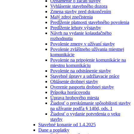
Oznámenie o začatí stavby
Vyhlásenie stavebného dozora
Zmena stavby pred dokončením
Malý zdroj znečistenia
Predĺženie platnosti stavebného povolenia
Predĺženie lehoty výstavby
Návrh na vydanie kolaudačného
rozhodnutia
Povolenie zmeny v užívaní stavby
Povolenie zvláštneho užívania miestnej
komunikácie
Povolenie na pripojenie komunikácie na
miestnu komunikáciu
Povolenie na odstránenie stavby
Stavebné úpravy a udržiavacie práce
Ohlásenie drobnej stavby
Overenie pasportu drobnej stavby
Prípojka horúcovodu
Úprava hrobového miesta
Žiadosť o preskúmanie spôsobilosti stavby
na užívanie podľa § 140d, ods. 1
Žiadosť o vydanie potvrdenia o veku
stavby
Stavebné konanie od 1.4.2025
Dane a poplatky