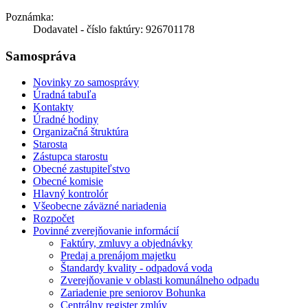
Poznámka:
Dodavatel - číslo faktúry: 926701178
Samospráva
Novinky zo samosprávy
Úradná tabuľa
Kontakty
Úradné hodiny
Organizačná štruktúra
Starosta
Zástupca starostu
Obecné zastupiteľstvo
Obecné komisie
Hlavný kontrolór
Všeobecne záväzné nariadenia
Rozpočet
Povinné zverejňovanie informácií
Faktúry, zmluvy a objednávky
Predaj a prenájom majetku
Štandardy kvality - odpadová voda
Zverejňovanie v oblasti komunálneho odpadu
Zariadenie pre seniorov Bohunka
Centrálny register zmlúv