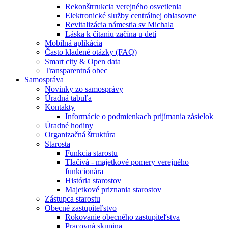
Rekonštrrukcia verejného osvetlenia
Elektronické služby centrálnej ohlasovne
Revitalizácia námestia sv Michala
Láska k čítaniu začína u detí
Mobilná aplikácia
Často kladené otázky (FAQ)
Smart city & Open data
Transparentná obec
Samospráva
Novinky zo samosprávy
Úradná tabuľa
Kontakty
Informácie o podmienkach prijímania zásielok
Úradné hodiny
Organizačná štruktúra
Starosta
Funkcia starostu
Tlačivá - majetkové pomery verejného
funkcionára
História starostov
Majetkové priznania starostov
Zástupca starostu
Obecné zastupiteľstvo
Rokovanie obecného zastupiteľstva
Pracovná skupina