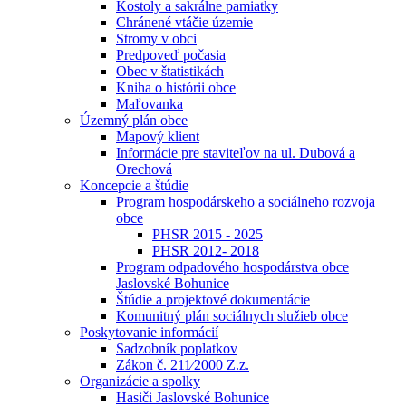
Kostoly a sakrálne pamiatky
Chránené vtáčie územie
Stromy v obci
Predpoveď počasia
Obec v štatistikách
Kniha o histórii obce
Maľovanka
Územný plán obce
Mapový klient
Informácie pre staviteľov na ul. Dubová a
Orechová
Koncepcie a štúdie
Program hospodárskeho a sociálneho rozvoja
obce
PHSR 2015 - 2025
PHSR 2012- 2018
Program odpadového hospodárstva obce
Jaslovské Bohunice
Štúdie a projektové dokumentácie
Komunitný plán sociálnych služieb obce
Poskytovanie informácií
Sadzobník poplatkov
Zákon č. 211⁄2000 Z.z.
Organizácie a spolky
Hasiči Jaslovské Bohunice