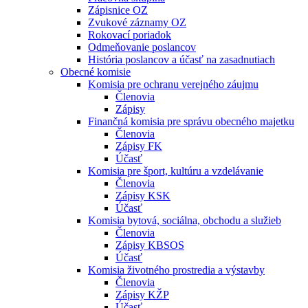
Zápisnice OZ
Zvukové záznamy OZ
Rokovací poriadok
Odmeňovanie poslancov
História poslancov a účasť na zasadnutiach
Obecné komisie
Komisia pre ochranu verejného záujmu
Členovia
Zápisy
Finančná komisia pre správu obecného majetku
Členovia
Zápisy FK
Účasť
Komisia pre šport, kultúru a vzdelávanie
Členovia
Zápisy KSK
Účasť
Komisia bytová, sociálna, obchodu a služieb
Členovia
Zápisy KBSOS
Účasť
Komisia životného prostredia a výstavby
Členovia
Zápisy KŽP
Účasť