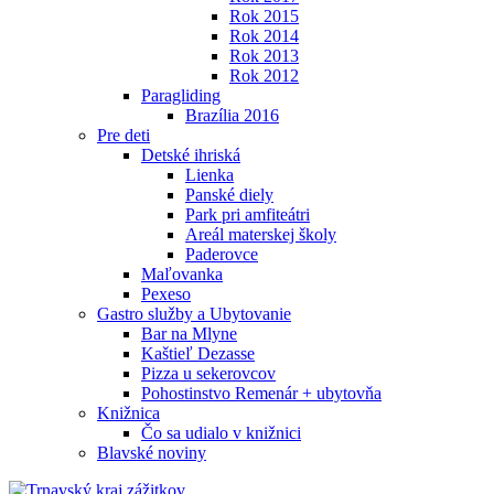
Rok 2015
Rok 2014
Rok 2013
Rok 2012
Paragliding
Brazília 2016
Pre deti
Detské ihriská
Lienka
Panské diely
Park pri amfiteátri
Areál materskej školy
Paderovce
Maľovanka
Pexeso
Gastro služby a Ubytovanie
Bar na Mlyne
Kaštieľ Dezasse
Pizza u sekerovcov
Pohostinstvo Remenár + ubytovňa
Knižnica
Čo sa udialo v knižnici
Blavské noviny