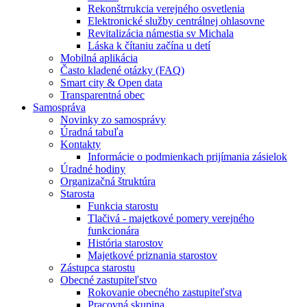
Rekonštrrukcia verejného osvetlenia
Elektronické služby centrálnej ohlasovne
Revitalizácia námestia sv Michala
Láska k čítaniu začína u detí
Mobilná aplikácia
Často kladené otázky (FAQ)
Smart city & Open data
Transparentná obec
Samospráva
Novinky zo samosprávy
Úradná tabuľa
Kontakty
Informácie o podmienkach prijímania zásielok
Úradné hodiny
Organizačná štruktúra
Starosta
Funkcia starostu
Tlačivá - majetkové pomery verejného
funkcionára
História starostov
Majetkové priznania starostov
Zástupca starostu
Obecné zastupiteľstvo
Rokovanie obecného zastupiteľstva
Pracovná skupina