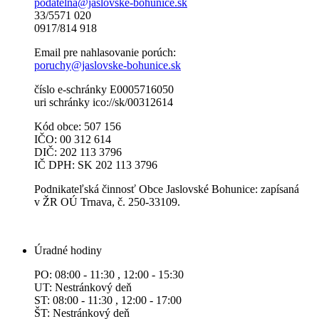
podatelna@jaslovske-bohunice.sk
33/5571 020
0917/814 918
Email pre nahlasovanie porúch:
poruchy@jaslovske-bohunice.sk
číslo e-schránky E0005716050
uri schránky ico://sk/00312614
Kód obce: 507 156
IČO: 00 312 614
DIČ: 202 113 3796
IČ DPH: SK 202 113 3796
Podnikateľská činnosť Obce Jaslovské Bohunice: zapísaná
v ŽR OÚ Trnava, č. 250-33109.
Úradné hodiny
PO: 08:00 - 11:30 , 12:00 - 15:30
UT: Nestránkový deň
ST: 08:00 - 11:30 , 12:00 - 17:00
ŠT: Nestránkový deň