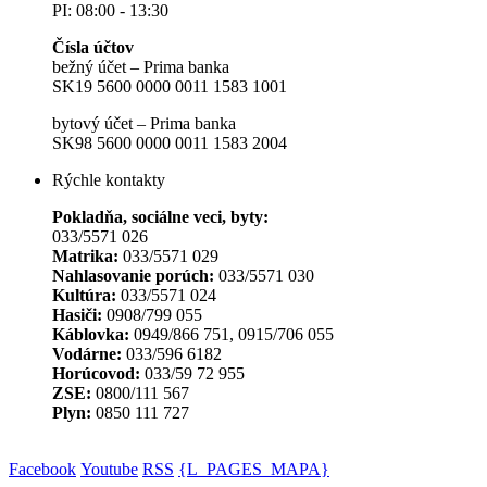
PI: 08:00 - 13:30
Čísla účtov
bežný účet – Prima banka
SK19 5600 0000 0011 1583 1001
bytový účet – Prima banka
SK98 5600 0000 0011 1583 2004
Rýchle kontakty
Pokladňa, sociálne veci, byty:
033/5571 026
Matrika:
033/5571 029
Nahlasovanie porúch:
033/5571 030
Kultúra:
033/5571 024
Hasiči:
0908/799 055
Káblovka:
0949/866 751, 0915/706 055
Vodárne:
033/596 6182
Horúcovod:
033/59 72 955
ZSE:
0800/111 567
Plyn:
0850 111 727
Facebook
Youtube
RSS
{L_PAGES_MAPA}