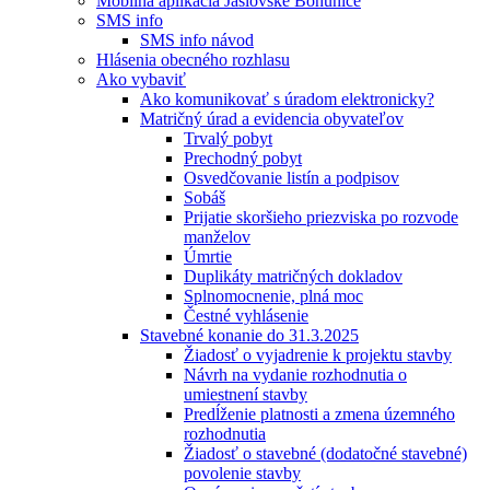
Mobilná aplikácia Jaslovské Bohunice
SMS info
SMS info návod
Hlásenia obecného rozhlasu
Ako vybaviť
Ako komunikovať s úradom elektronicky?
Matričný úrad a evidencia obyvateľov
Trvalý pobyt
Prechodný pobyt
Osvedčovanie listín a podpisov
Sobáš
Prijatie skoršieho priezviska po rozvode
manželov
Úmrtie
Duplikáty matričných dokladov
Splnomocnenie, plná moc
Čestné vyhlásenie
Stavebné konanie do 31.3.2025
Žiadosť o vyjadrenie k projektu stavby
Návrh na vydanie rozhodnutia o
umiestnení stavby
Predĺženie platnosti a zmena územného
rozhodnutia
Žiadosť o stavebné (dodatočné stavebné)
povolenie stavby