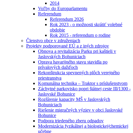
2014
Voľby do Europarlamentu
Referendum
Referendum 2026
Rok 2023 - o možnosti skrátiť volebné
obdobie
Rok 2015 - referendum o rodine
Členstvo obce v združeniach
Projekty podporované EÚ a z iných zdrojov
Obnova a revitalizácia Parku pri kaštieli v
Jaslovských Bohuniciach
Oprava havarijného stavu stavidla po
prívalových dažďoch
Rekonštrukcia spevnených plôch verejného
priestranstva
Komunálna technika – Traktor s príslušenstvom
Záchytné parkovisko popri štátnej ceste III⁄1300 -
Jaslovské Bohunice
Rozšírenie kapacity MŠ v Jaslovských
Bohuniciach
Riešenie migračných výziev v obci Jaslovské
Bohunice
Podpora triedeného zberu odpadov
Modernizácia fyzikálnej a biologickej⁄chemickej
učebne