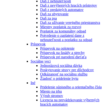
Daň z nehnuteľnosti
Daň z nevýherných hracích prístrojov
Daň z predajných automatov
Daň za ubytovanie
Daň za psa
Daň za užívanie verejného priestranstva
Miestny poplatok za rozvoj
Poplatok za komunálny odpad
Potvrdenie o zaplatení dane z
nehnuteľnosti a poplatku za odpad
Príspevok
Príspevok na oplotenie
Príspevok na fasády a strechy
Príspevok pri narodení dieťaťa
Sociálne veci
Jednorázová sociálna dávka
Poskytovanie stravy pre dôchodcov
Odkázanosť na sociálnu službu
Žiadosť o pridelenie bytu
Iné
Pridelenie súpisného a orientačného čísla
Miesto na trhu
Výrub stromov
Licencia na prevádzkovanie výherných
hracích automatov