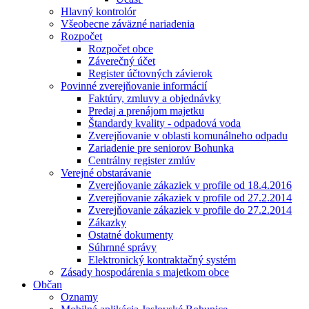
Hlavný kontrolór
Všeobecne záväzné nariadenia
Rozpočet
Rozpočet obce
Záverečný účet
Register účtovných závierok
Povinné zverejňovanie informácií
Faktúry, zmluvy a objednávky
Predaj a prenájom majetku
Štandardy kvality - odpadová voda
Zverejňovanie v oblasti komunálneho odpadu
Zariadenie pre seniorov Bohunka
Centrálny register zmlúv
Verejné obstarávanie
Zverejňovanie zákaziek v profile od 18.4.2016
Zverejňovanie zákaziek v profile od 27.2.2014
Zverejňovanie zákaziek v profile do 27.2.2014
Zákazky
Ostatné dokumenty
Súhrnné správy
Elektronický kontraktačný systém
Zásady hospodárenia s majetkom obce
Občan
Oznamy