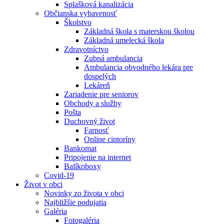
Splašková kanalizácia
Občianska vybavenosť
Školstvo
Základná škola s materskou školou
Základná umelecká škola
Zdravotníctvo
Zubná ambulancia
Ambulancia obvodného lekára pre
dospelých
Lekáreň
Zariadenie pre seniorov
Obchody a služby
Pošta
Duchovný život
Farnosť
Online cintoríny
Bankomat
Pripojenie na internet
Balíkoboxy
Covid-19
Život v obci
Novinky zo života v obci
Najbližšie podujatia
Galéria
Fotogaléria