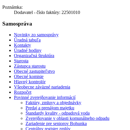
Poznámka:
Dodavatel - číslo faktúry: 22501010
Samospráva
Novinky zo samosprávy
Úradná tabuľa
Kontakty
Úradné hodiny
Organizačná štruktúra
Starosta
Zástupca starostu
Obecné zastupiteľstvo
Obecné komisie
Hlavný kontrolór
Všeobecne záväzné nariadenia
Rozpočet
Povinné zverejňovanie informácií
Faktúry, zmluvy a objednávky
Predaj a prenájom majetku
Štandardy kvality - odpadová voda
Zverejňovanie v oblasti komunálneho odpadu
Zariadenie pre seniorov Bohunka
Centrálny register zmlúv