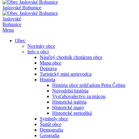
Jaslovské Bohunice
Jaslovské
Bohunice
Menu
Obec
Novinky obce
Info o obci
Náučný chodník chotárom obce
Mapa obce
Doprava
Turistický mini sprievodca
História
História obce pohľadom Petra Čeligu
Novodobá história
Vysťahovalectvo za prácou
Historická galéria
Historické mapy
Historické periodiká
Symboly obce
Štatút obce
Demografia
Geografia