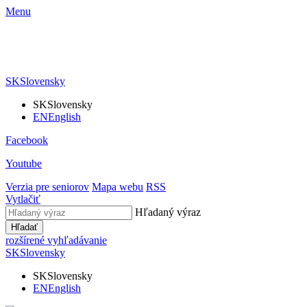
Menu
SK
Slovensky
SK
Slovensky
EN
English
Facebook
Youtube
Verzia pre seniorov
Mapa webu
RSS
Vytlačiť
Hľadaný výraz
Hľadať
rozšírené vyhľadávanie
SK
Slovensky
SK
Slovensky
EN
English