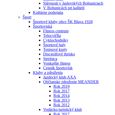
Slávnosti v Jaslovských Bohuniciach
V Bohunicách pri kaštieli
Kultúrne podujatia
Šport
Športové kluby obce ŠK Blava 1928
Športoviská
Fitness centrum
Telocvičňa
Cyklochodníky
Športové haly
Tenisové kurty
Discgolfové ihrisko
Strelnica
Vonkajšie fitness
Cenník športovísk
Kluby a združenia
Jazdecký klub AXA
Občianske združenie MEANDER
Rok 2019
Rok 2017
Rok 2014
Rok 2013
Rok 2012
Vodácko-turistický klub
Rok 2017