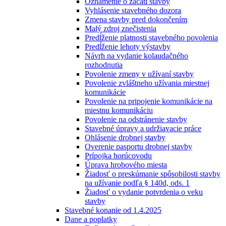
Oznámenie o začatí stavby
Vyhlásenie stavebného dozora
Zmena stavby pred dokončením
Malý zdroj znečistenia
Predĺženie platnosti stavebného povolenia
Predĺženie lehoty výstavby
Návrh na vydanie kolaudačného
rozhodnutia
Povolenie zmeny v užívaní stavby
Povolenie zvláštneho užívania miestnej
komunikácie
Povolenie na pripojenie komunikácie na
miestnu komunikáciu
Povolenie na odstránenie stavby
Stavebné úpravy a udržiavacie práce
Ohlásenie drobnej stavby
Overenie pasportu drobnej stavby
Prípojka horúcovodu
Úprava hrobového miesta
Žiadosť o preskúmanie spôsobilosti stavby
na užívanie podľa § 140d, ods. 1
Žiadosť o vydanie potvrdenia o veku
stavby
Stavebné konanie od 1.4.2025
Dane a poplatky