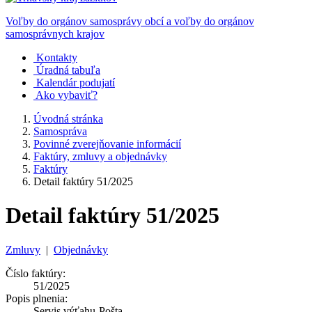
Voľby do orgánov samosprávy obcí a voľby do orgánov
samosprávnych krajov
Kontakty
Úradná tabuľa
Kalendár podujatí
Ako vybaviť?
Úvodná stránka
Samospráva
Povinné zverejňovanie informácií
Faktúry, zmluvy a objednávky
Faktúry
Detail faktúry 51/2025
Detail faktúry 51/2025
Zmluvy
|
Objednávky
Číslo faktúry:
51/2025
Popis plnenia:
Servis výťahu-Pošta