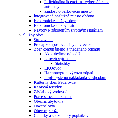
Individuálna licencia na výherné hracie
automaty
Žiadosť o parkovacie miesto
Integrované obslužné miesto občana
Elektronické služby obce
Elektronické služby štátu
Návody k základným životným situáciám
Služby obce
Stravovanie
Predaj kompostovateľných vreciek
Zber komunálneho a triedeného odpadu
Ako triedime odpad ?
Úroveň vytriedenia
Štatistiky
EKOdvor
Harmonogram vývozu odpadu
Popis systému nakladania s odpadom
Kultúrny dom Paderovce
Káblová televízia
Závlahový vodovod
Práce s mechanizmami
Obecná ubytovňa
Obecné byty
Obecné garáže
Cenníky a sadzobníky poplatkov