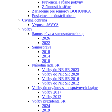
Prevencia a rôzne pokyny
Z činnosti hasičov
Zariadenie pre seniorov BOHUNKA
Poskytovanie dotácií obcou
Civilná ochrana
Výpuste JAVYS
Voľby
Samospráva a samosprávne kraje
2026
2022
Samospráva
2018
2014
2010
Národná rada SR
Voľby do NR SR 2023
Voľby do NR SR 2020
Voľby do NR SR 2016
Voľby do NR SR 2012
Voľby do orgánov samosprávnych krajov
Voľby 2017
Voľby 2013
Voľby prezidenta SR
2024
2019