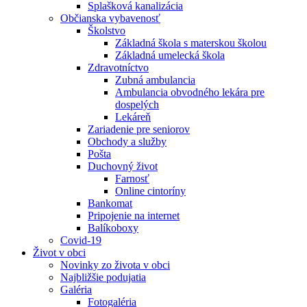
Splašková kanalizácia
Občianska vybavenosť
Školstvo
Základná škola s materskou školou
Základná umelecká škola
Zdravotníctvo
Zubná ambulancia
Ambulancia obvodného lekára pre
dospelých
Lekáreň
Zariadenie pre seniorov
Obchody a služby
Pošta
Duchovný život
Farnosť
Online cintoríny
Bankomat
Pripojenie na internet
Balíkoboxy
Covid-19
Život v obci
Novinky zo života v obci
Najbližšie podujatia
Galéria
Fotogaléria