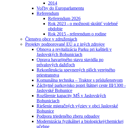
2014
Voľby do Europarlamentu
Referendum
Referendum 2026
Rok 2023 - o možnosti skrátiť volebné
obdobie
Rok 2015 - referendum o rodine
Členstvo obce v združeniach
Projekty podporované EÚ a z iných zdrojov
Obnova a revitalizácia Parku pri kaštieli v
Jaslovských Bohuniciach
Oprava havarijného stavu stavidla po
prívalových dažďoch
Rekonštrukcia spevnených plôch verejného
priestranstva
Komunálna technika – Traktor s príslušenstvom
Záchytné parkovisko popri štátnej ceste III⁄1300 -
Jaslovské Bohunice
Rozšírenie kapacity MŠ v Jaslovských
Bohuniciach
Riešenie migračných výziev v obci Jaslovské
Bohunice
Podpora triedeného zberu odpadov
Modernizácia fyzikálnej a biologickej⁄chemickej
učebne