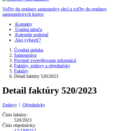
Voľby do orgánov samosprávy obcí a voľby do orgánov
samosprávnych krajov
Kontakty
Úradná tabuľa
Kalendár podujatí
Ako vybaviť?
Úvodná stránka
Samospráva
Povinné zverejňovanie informácií
Faktúry, zmluvy a objednávky
Faktúry
Detail faktúry 520/2023
Detail faktúry 520/2023
Zmluvy
|
Objednávky
Číslo faktúry:
520/2023
Číslo objednávky:
12/2300217