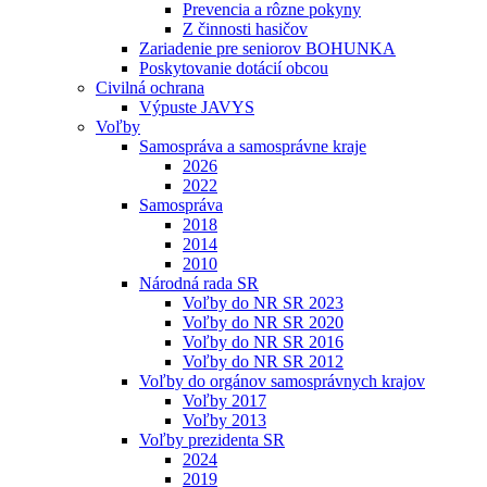
Prevencia a rôzne pokyny
Z činnosti hasičov
Zariadenie pre seniorov BOHUNKA
Poskytovanie dotácií obcou
Civilná ochrana
Výpuste JAVYS
Voľby
Samospráva a samosprávne kraje
2026
2022
Samospráva
2018
2014
2010
Národná rada SR
Voľby do NR SR 2023
Voľby do NR SR 2020
Voľby do NR SR 2016
Voľby do NR SR 2012
Voľby do orgánov samosprávnych krajov
Voľby 2017
Voľby 2013
Voľby prezidenta SR
2024
2019