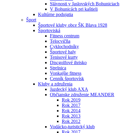
Slávnosti v Jaslovských Bohuniciach
V Bohunicách pri kaštieli
Kultúrne podujatia
Šport
Športové kluby obce ŠK Blava 1928
Športoviská
Fitness centrum
Telocvičňa
Cyklochodníky
Športové haly
Tenisové kurty
Discgolfové ihrisko
Strelnica
Vonkajšie fitness
Cenník športovísk
Kluby a združenia
Jazdecký klub AXA
Občianske združenie MEANDER
Rok 2019
Rok 2017
Rok 2014
Rok 2013
Rok 2012
Vodácko-turistický klub
Rok 2017