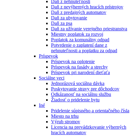
Daň z nehnuteľnosti
Daň z nevýherných hracích prístrojov
Daň z predajných automatov
Daň za ubytovanie
Daň za psa
Daň za užívanie verejného priestranstva
Miestny poplatok za rozvoj
Poplatok za komunálny odpad
Potvrdenie o zaplatení dane z
nehnuteľnosti a poplatku za odpad
Príspevok
Príspevok na oplotenie
Príspevok na fasády a strechy
Príspevok pri narodení dieťaťa
Sociálne veci
Jednorázová sociálna dávka
Poskytovanie stravy pre dôchodcov
Odkázanosť na sociálnu službu
Žiadosť o pridelenie bytu
Iné
Pridelenie súpisného a orientačného čísla
Miesto na trhu
Výrub stromov
Licencia na prevádzkovanie výherných
hracích automatov