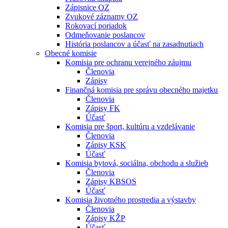
Zápisnice OZ
Zvukové záznamy OZ
Rokovací poriadok
Odmeňovanie poslancov
História poslancov a účasť na zasadnutiach
Obecné komisie
Komisia pre ochranu verejného záujmu
Členovia
Zápisy
Finančná komisia pre správu obecného majetku
Členovia
Zápisy FK
Účasť
Komisia pre šport, kultúru a vzdelávanie
Členovia
Zápisy KSK
Účasť
Komisia bytová, sociálna, obchodu a služieb
Členovia
Zápisy KBSOS
Účasť
Komisia životného prostredia a výstavby
Členovia
Zápisy KŽP
Účasť