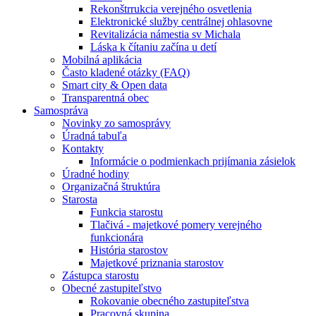
Rekonštrrukcia verejného osvetlenia
Elektronické služby centrálnej ohlasovne
Revitalizácia námestia sv Michala
Láska k čítaniu začína u detí
Mobilná aplikácia
Často kladené otázky (FAQ)
Smart city & Open data
Transparentná obec
Samospráva
Novinky zo samosprávy
Úradná tabuľa
Kontakty
Informácie o podmienkach prijímania zásielok
Úradné hodiny
Organizačná štruktúra
Starosta
Funkcia starostu
Tlačivá - majetkové pomery verejného
funkcionára
História starostov
Majetkové priznania starostov
Zástupca starostu
Obecné zastupiteľstvo
Rokovanie obecného zastupiteľstva
Pracovná skupina