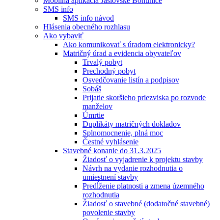
Mobilná aplikácia Jaslovské Bohunice
SMS info
SMS info návod
Hlásenia obecného rozhlasu
Ako vybaviť
Ako komunikovať s úradom elektronicky?
Matričný úrad a evidencia obyvateľov
Trvalý pobyt
Prechodný pobyt
Osvedčovanie listín a podpisov
Sobáš
Prijatie skoršieho priezviska po rozvode
manželov
Úmrtie
Duplikáty matričných dokladov
Splnomocnenie, plná moc
Čestné vyhlásenie
Stavebné konanie do 31.3.2025
Žiadosť o vyjadrenie k projektu stavby
Návrh na vydanie rozhodnutia o
umiestnení stavby
Predĺženie platnosti a zmena územného
rozhodnutia
Žiadosť o stavebné (dodatočné stavebné)
povolenie stavby