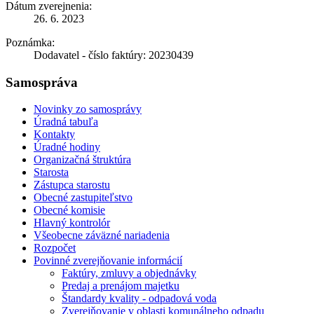
Dátum zverejnenia:
26. 6. 2023
Poznámka:
Dodavatel - číslo faktúry: 20230439
Samospráva
Novinky zo samosprávy
Úradná tabuľa
Kontakty
Úradné hodiny
Organizačná štruktúra
Starosta
Zástupca starostu
Obecné zastupiteľstvo
Obecné komisie
Hlavný kontrolór
Všeobecne záväzné nariadenia
Rozpočet
Povinné zverejňovanie informácií
Faktúry, zmluvy a objednávky
Predaj a prenájom majetku
Štandardy kvality - odpadová voda
Zverejňovanie v oblasti komunálneho odpadu