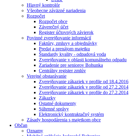
Hlavný kontrolór
Všeobecne záväzné nariadenia
Rozpočet
Rozpočet obce
Záverečný účet
Register účtovných závierok
Povinné zverejňovanie informácií
Faktúry, zmluvy a objednávky
Predaj a prenájom majetku
Štandardy kvality - odpadová voda
Zverejňovanie v oblasti komunálneho odpadu
Zariadenie pre seniorov Bohunka
Centrálny register zmlúv
Verejné obstarávanie
Zverejňovanie zákaziek v profile od 18.4.2016
Zverejňovanie zákaziek v profile od 27.2.2014
Zverejňovanie zákaziek v profile do 27.2.2014
Zákazky
Ostatné dokumenty
Súhrnné správy
Elektronický kontraktačný systém
Zásady hospodárenia s majetkom obce
Občan
Oznamy