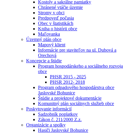
Kostoly a sakrálne pamiatky
Chránené vtáčie územie
Stromy v obci
Predpoveď počasia
Obec v štatistikách
Kniha o histórii obce
Maľovanka
Územný plán obce
Mapový klient
Informácie pre staviteľov na ul. Dubová a
Orechová
Koncepcie a štúdie
Program hospodárskeho a sociálneho rozvoja
obce
PHSR 2015 - 2025
PHSR 2012- 2018
Program odpadového hospodárstva obce
Jaslovské Bohunice
Štúdie a projektové dokumentácie
Komunitný plán sociálnych služieb obce
Poskytovanie informácií
Sadzobník poplatkov
Zákon č. 211⁄2000 Z.z.
Organizácie a spolky
Hasiči Jaslovské Bohunice