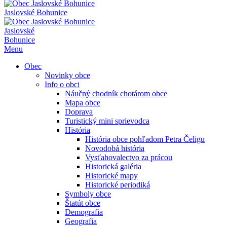
Jaslovské Bohunice
Jaslovské
Bohunice
Menu
Obec
Novinky obce
Info o obci
Náučný chodník chotárom obce
Mapa obce
Doprava
Turistický mini sprievodca
História
História obce pohľadom Petra Čeligu
Novodobá história
Vysťahovalectvo za prácou
Historická galéria
Historické mapy
Historické periodiká
Symboly obce
Štatút obce
Demografia
Geografia