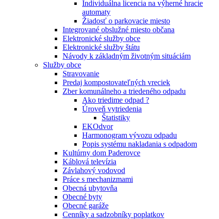
Individuálna licencia na výherné hracie
automaty
Žiadosť o parkovacie miesto
Integrované obslužné miesto občana
Elektronické služby obce
Elektronické služby štátu
Návody k základným životným situáciám
Služby obce
Stravovanie
Predaj kompostovateľných vreciek
Zber komunálneho a triedeného odpadu
Ako triedime odpad ?
Úroveň vytriedenia
Štatistiky
EKOdvor
Harmonogram vývozu odpadu
Popis systému nakladania s odpadom
Kultúrny dom Paderovce
Káblová televízia
Závlahový vodovod
Práce s mechanizmami
Obecná ubytovňa
Obecné byty
Obecné garáže
Cenníky a sadzobníky poplatkov