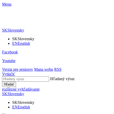
Menu
SK
Slovensky
SK
Slovensky
EN
English
Facebook
Youtube
Verzia pre seniorov
Mapa webu
RSS
Vytlačiť
Hľadaný výraz
Hľadať
rozšírené vyhľadávanie
SK
Slovensky
SK
Slovensky
EN
English