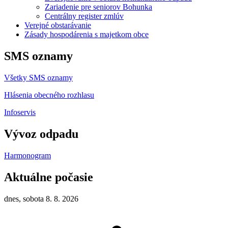
Zariadenie pre seniorov Bohunka
Centrálny register zmlúv
Verejné obstarávanie
Zásady hospodárenia s majetkom obce
SMS oznamy
Všetky SMS oznamy
Hlásenia obecného rozhlasu
Infoservis
Vývoz odpadu
Harmonogram
Aktuálne počasie
dnes, sobota 8. 8. 2026