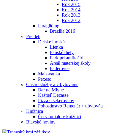
Rok 2015
Rok 2014
Rok 2013
Rok 2012
Paragliding
Brazília 2016
Pre deti
Detské ihriská
Lienka
Panské diely
Park pri amfiteátri
Areál materskej školy
Paderovce
Maľovanka
Pexeso
Gastro služby a Ubytovanie
Bar na Mlyne
Kaštieľ Dezasse
Pizza u sekerovcov
Pohostinstvo Remenár + ubytovňa
Knižnica
Čo sa udialo v knižnici
Blavské noviny