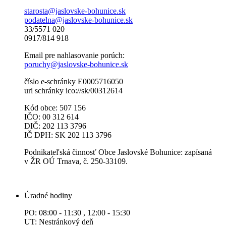
starosta@jaslovske-bohunice.sk
podatelna@jaslovske-bohunice.sk
33/5571 020
0917/814 918
Email pre nahlasovanie porúch:
poruchy@jaslovske-bohunice.sk
číslo e-schránky E0005716050
uri schránky ico://sk/00312614
Kód obce: 507 156
IČO: 00 312 614
DIČ: 202 113 3796
IČ DPH: SK 202 113 3796
Podnikateľská činnosť Obce Jaslovské Bohunice: zapísaná
v ŽR OÚ Trnava, č. 250-33109.
Úradné hodiny
PO: 08:00 - 11:30 , 12:00 - 15:30
UT: Nestránkový deň