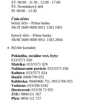
ST: 08:00 - 11:30 , 12:00 - 17:00
ŠT: Nestránkový deň
PI: 08:00 - 13:30
Čísla účtov
bežný účet – Prima banka
SK19 5600 0000 0011 1583 1001
bytový účet – Prima banka
SK98 5600 0000 0011 1583 2004
Rýchle kontakty
Pokladňa, sociálne veci, byty:
033/5571 026
Matrika:
033/5571 029
Nahlasovanie porúch:
033/5571 030
Kultúra:
033/5571 024
Hasiči:
0908/799 055
Káblovka:
0949/866 751, 0915/706 055
Vodárne:
033/596 6182
Horúcovod:
033/59 72 955
ZSE:
0800/111 567
Plyn:
0850 111 727