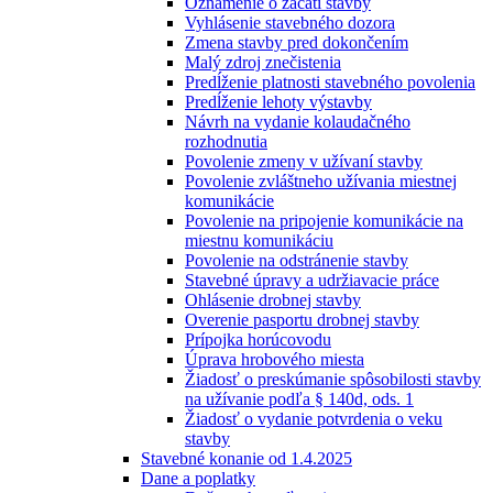
Oznámenie o začatí stavby
Vyhlásenie stavebného dozora
Zmena stavby pred dokončením
Malý zdroj znečistenia
Predĺženie platnosti stavebného povolenia
Predĺženie lehoty výstavby
Návrh na vydanie kolaudačného
rozhodnutia
Povolenie zmeny v užívaní stavby
Povolenie zvláštneho užívania miestnej
komunikácie
Povolenie na pripojenie komunikácie na
miestnu komunikáciu
Povolenie na odstránenie stavby
Stavebné úpravy a udržiavacie práce
Ohlásenie drobnej stavby
Overenie pasportu drobnej stavby
Prípojka horúcovodu
Úprava hrobového miesta
Žiadosť o preskúmanie spôsobilosti stavby
na užívanie podľa § 140d, ods. 1
Žiadosť o vydanie potvrdenia o veku
stavby
Stavebné konanie od 1.4.2025
Dane a poplatky