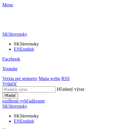
Menu
SK
Slovensky
SK
Slovensky
EN
English
Facebook
Youtube
Verzia pre seniorov
Mapa webu
RSS
Vytlačiť
Hľadaný výraz
Hľadať
rozšírené vyhľadávanie
SK
Slovensky
SK
Slovensky
EN
English