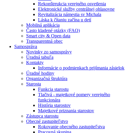
Rekonštrrukcia verejného osvetlenia
Elektronické služby centrálnej ohlasovne
Revitalizácia námestia sv Michala
Láska k čítaniu začína u detí
Mobilná aplikácia
Často kladené otázky (FAQ)
Smart city & Open data
Transparentná obec
Samospráva
Novinky zo samosprávy
Úradná tabuľa
Kontakty
Informácie o podmienkach prijímania zásielok
Úradné hodiny
Organizačná štruktúra
Starosta
Funkcia starostu
Tlačivá - majetkové pomery verejného
funkcionára
História starostov
Majetkové priznania starostov
Zástupca starostu
Obecné zastupiteľstvo
Rokovanie obecného zastupiteľstva
Pracovná skupina