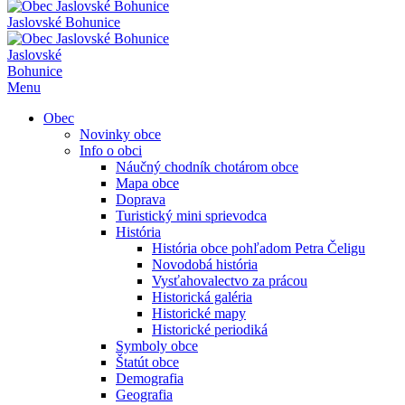
Jaslovské Bohunice
Jaslovské
Bohunice
Menu
Obec
Novinky obce
Info o obci
Náučný chodník chotárom obce
Mapa obce
Doprava
Turistický mini sprievodca
História
História obce pohľadom Petra Čeligu
Novodobá história
Vysťahovalectvo za prácou
Historická galéria
Historické mapy
Historické periodiká
Symboly obce
Štatút obce
Demografia
Geografia