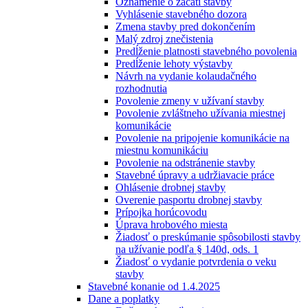
Oznámenie o začatí stavby
Vyhlásenie stavebného dozora
Zmena stavby pred dokončením
Malý zdroj znečistenia
Predĺženie platnosti stavebného povolenia
Predĺženie lehoty výstavby
Návrh na vydanie kolaudačného
rozhodnutia
Povolenie zmeny v užívaní stavby
Povolenie zvláštneho užívania miestnej
komunikácie
Povolenie na pripojenie komunikácie na
miestnu komunikáciu
Povolenie na odstránenie stavby
Stavebné úpravy a udržiavacie práce
Ohlásenie drobnej stavby
Overenie pasportu drobnej stavby
Prípojka horúcovodu
Úprava hrobového miesta
Žiadosť o preskúmanie spôsobilosti stavby
na užívanie podľa § 140d, ods. 1
Žiadosť o vydanie potvrdenia o veku
stavby
Stavebné konanie od 1.4.2025
Dane a poplatky