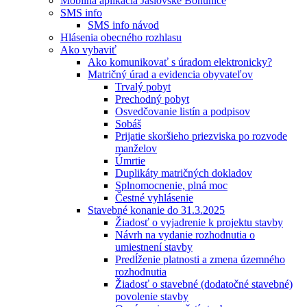
Mobilná aplikácia Jaslovské Bohunice
SMS info
SMS info návod
Hlásenia obecného rozhlasu
Ako vybaviť
Ako komunikovať s úradom elektronicky?
Matričný úrad a evidencia obyvateľov
Trvalý pobyt
Prechodný pobyt
Osvedčovanie listín a podpisov
Sobáš
Prijatie skoršieho priezviska po rozvode
manželov
Úmrtie
Duplikáty matričných dokladov
Splnomocnenie, plná moc
Čestné vyhlásenie
Stavebné konanie do 31.3.2025
Žiadosť o vyjadrenie k projektu stavby
Návrh na vydanie rozhodnutia o
umiestnení stavby
Predĺženie platnosti a zmena územného
rozhodnutia
Žiadosť o stavebné (dodatočné stavebné)
povolenie stavby