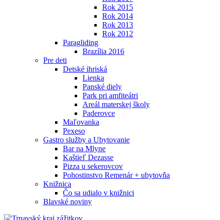
Rok 2015
Rok 2014
Rok 2013
Rok 2012
Paragliding
Brazília 2016
Pre deti
Detské ihriská
Lienka
Panské diely
Park pri amfiteátri
Areál materskej školy
Paderovce
Maľovanka
Pexeso
Gastro služby a Ubytovanie
Bar na Mlyne
Kaštieľ Dezasse
Pizza u sekerovcov
Pohostinstvo Remenár + ubytovňa
Knižnica
Čo sa udialo v knižnici
Blavské noviny