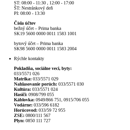
ST: 08:00 - 11:30 , 12:00 - 17:00
ŠT: Nestránkový deň
PI: 08:00 - 13:30
Čísla účtov
bežný účet – Prima banka
SK19 5600 0000 0011 1583 1001
bytový účet – Prima banka
SK98 5600 0000 0011 1583 2004
Rýchle kontakty
Pokladňa, sociálne veci, byty:
033/5571 026
Matrika:
033/5571 029
Nahlasovanie porúch:
033/5571 030
Kultúra:
033/5571 024
Hasiči:
0908/799 055
Káblovka:
0949/866 751, 0915/706 055
Vodárne:
033/596 6182
Horúcovod:
033/59 72 955
ZSE:
0800/111 567
Plyn:
0850 111 727