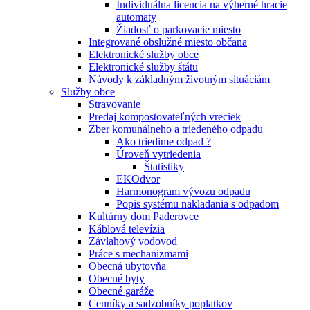
Individuálna licencia na výherné hracie
automaty
Žiadosť o parkovacie miesto
Integrované obslužné miesto občana
Elektronické služby obce
Elektronické služby štátu
Návody k základným životným situáciám
Služby obce
Stravovanie
Predaj kompostovateľných vreciek
Zber komunálneho a triedeného odpadu
Ako triedime odpad ?
Úroveň vytriedenia
Štatistiky
EKOdvor
Harmonogram vývozu odpadu
Popis systému nakladania s odpadom
Kultúrny dom Paderovce
Káblová televízia
Závlahový vodovod
Práce s mechanizmami
Obecná ubytovňa
Obecné byty
Obecné garáže
Cenníky a sadzobníky poplatkov