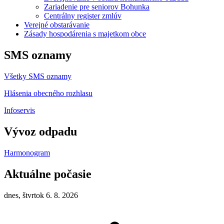
Zariadenie pre seniorov Bohunka
Centrálny register zmlúv
Verejné obstarávanie
Zásady hospodárenia s majetkom obce
SMS oznamy
Všetky SMS oznamy
Hlásenia obecného rozhlasu
Infoservis
Vývoz odpadu
Harmonogram
Aktuálne počasie
dnes, štvrtok 6. 8. 2026