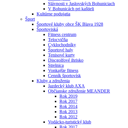
Slávnosti v Jaslovských Bohuniciach
V Bohunicách pri kaštieli
Kultúrne podujatia
Šport
Športové kluby obce ŠK Blava 1928
Športoviská
Fitness centrum
Telocvičňa
Cyklochodníky
Športové haly
Tenisové kurty
Discgolfové ihrisko
Strelnica
Vonkajšie fitness
Cenník športovísk
Kluby a združenia
Jazdecký klub AXA
Občianske združenie MEANDER
Rok 2019
Rok 2017
Rok 2014
Rok 2013
Rok 2012
Vodácko-turistický klub
Rok 2017