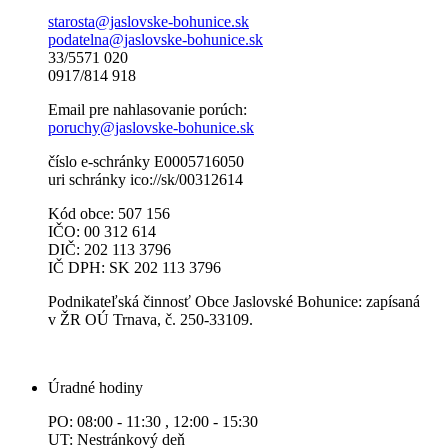
starosta@jaslovske-bohunice.sk
podatelna@jaslovske-bohunice.sk
33/5571 020
0917/814 918
Email pre nahlasovanie porúch:
poruchy@jaslovske-bohunice.sk
číslo e-schránky E0005716050
uri schránky ico://sk/00312614
Kód obce: 507 156
IČO: 00 312 614
DIČ: 202 113 3796
IČ DPH: SK 202 113 3796
Podnikateľská činnosť Obce Jaslovské Bohunice: zapísaná
v ŽR OÚ Trnava, č. 250-33109.
Úradné hodiny
PO: 08:00 - 11:30 , 12:00 - 15:30
UT: Nestránkový deň