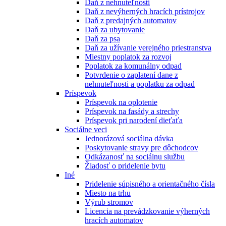
Daň z nehnuteľnosti
Daň z nevýherných hracích prístrojov
Daň z predajných automatov
Daň za ubytovanie
Daň za psa
Daň za užívanie verejného priestranstva
Miestny poplatok za rozvoj
Poplatok za komunálny odpad
Potvrdenie o zaplatení dane z
nehnuteľnosti a poplatku za odpad
Príspevok
Príspevok na oplotenie
Príspevok na fasády a strechy
Príspevok pri narodení dieťaťa
Sociálne veci
Jednorázová sociálna dávka
Poskytovanie stravy pre dôchodcov
Odkázanosť na sociálnu službu
Žiadosť o pridelenie bytu
Iné
Pridelenie súpisného a orientačného čísla
Miesto na trhu
Výrub stromov
Licencia na prevádzkovanie výherných
hracích automatov