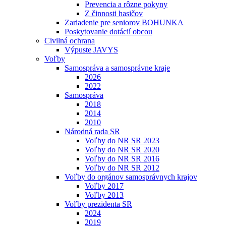
Prevencia a rôzne pokyny
Z činnosti hasičov
Zariadenie pre seniorov BOHUNKA
Poskytovanie dotácií obcou
Civilná ochrana
Výpuste JAVYS
Voľby
Samospráva a samosprávne kraje
2026
2022
Samospráva
2018
2014
2010
Národná rada SR
Voľby do NR SR 2023
Voľby do NR SR 2020
Voľby do NR SR 2016
Voľby do NR SR 2012
Voľby do orgánov samosprávnych krajov
Voľby 2017
Voľby 2013
Voľby prezidenta SR
2024
2019