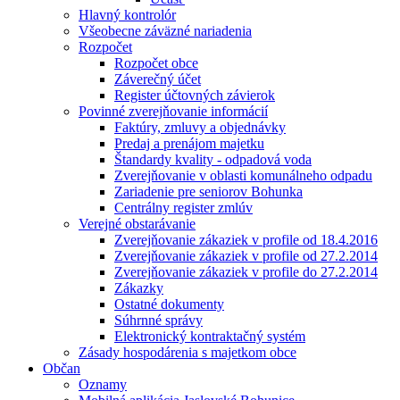
Hlavný kontrolór
Všeobecne záväzné nariadenia
Rozpočet
Rozpočet obce
Záverečný účet
Register účtovných závierok
Povinné zverejňovanie informácií
Faktúry, zmluvy a objednávky
Predaj a prenájom majetku
Štandardy kvality - odpadová voda
Zverejňovanie v oblasti komunálneho odpadu
Zariadenie pre seniorov Bohunka
Centrálny register zmlúv
Verejné obstarávanie
Zverejňovanie zákaziek v profile od 18.4.2016
Zverejňovanie zákaziek v profile od 27.2.2014
Zverejňovanie zákaziek v profile do 27.2.2014
Zákazky
Ostatné dokumenty
Súhrnné správy
Elektronický kontraktačný systém
Zásady hospodárenia s majetkom obce
Občan
Oznamy