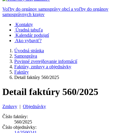
Voľby do orgánov samosprávy obcí a voľby do orgánov
samosprávnych krajov
Kontakty
Úradná tabuľa
Kalendár podujatí
Ako vybaviť?
Úvodná stránka
Samospráva
Povinné zverejňovanie informácií
Faktúry, zmluvy a objednávky
Faktúry
Detail faktúry 560/2025
Detail faktúry 560/2025
Zmluvy
|
Objednávky
Číslo faktúry:
560/2025
Číslo objednávky:
14/2500241