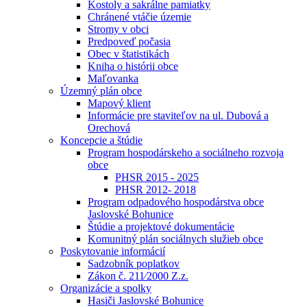
Kostoly a sakrálne pamiatky
Chránené vtáčie územie
Stromy v obci
Predpoveď počasia
Obec v štatistikách
Kniha o histórii obce
Maľovanka
Územný plán obce
Mapový klient
Informácie pre staviteľov na ul. Dubová a
Orechová
Koncepcie a štúdie
Program hospodárskeho a sociálneho rozvoja
obce
PHSR 2015 - 2025
PHSR 2012- 2018
Program odpadového hospodárstva obce
Jaslovské Bohunice
Štúdie a projektové dokumentácie
Komunitný plán sociálnych služieb obce
Poskytovanie informácií
Sadzobník poplatkov
Zákon č. 211⁄2000 Z.z.
Organizácie a spolky
Hasiči Jaslovské Bohunice