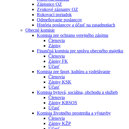
Zápisnice OZ
Zvukové záznamy OZ
Rokovací poriadok
Odmeňovanie poslancov
História poslancov a účasť na zasadnutiach
Obecné komisie
Komisia pre ochranu verejného záujmu
Členovia
Zápisy
Finančná komisia pre správu obecného majetku
Členovia
Zápisy FK
Účasť
Komisia pre šport, kultúru a vzdelávanie
Členovia
Zápisy KSK
Účasť
Komisia bytová, sociálna, obchodu a služieb
Členovia
Zápisy KBSOS
Účasť
Komisia životného prostredia a výstavby
Členovia
Zápisy KŽP
Účasť