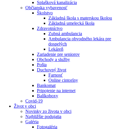
Splašková kanalizácia
Občianska vybavenosť
Školstvo
Základná škola s materskou školou
Základná umelecká škola
Zdravotníctvo
Zubná ambulancia
Ambulancia obvodného lekára pre
dospelých
Lekáreň
Zariadenie pre seniorov
Obchody a služby
Pošta
Duchovný život
Farnosť
Online cintoríny
Bankomat
Pripojenie na internet
Balíkoboxy
Covid-19
Život v obci
Novinky zo života v obci
Najbližšie podujatia
Galéria
Fotogaléria