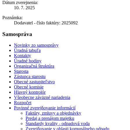
Dátum zverejnenia:
10. 7. 2025
Poznámka:
Dodavatel - číslo faktúry: 2025092
Samospráva
Novinky zo samosprávy
Úradná tabuľa
Kontakty
Úradné hodiny
Organizačná štruktúra
Starosta
Zástupca starostu
Obecné zastupiteľstvo
Obecné komisie
Hlavný kontrolór
Všeobecne záväzné nariadenia
Rozpočet
Povinné zverejňovanie informácií
Faktúry, zmluvy a objednávky
Predaj a prenájom majetku
Štandardy kvality - odpadová voda
Zverejňovanie v oblasti komunálneho odpadu