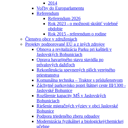
2014
Voľby do Europarlamentu
Referendum
Referendum 2026
Rok 2023 - o možnosti skrátiť volebné
obdobie
Rok 2015 - referendum o rodine
Členstvo obce v združeniach
Projekty podporované EÚ a z iných zdrojov
Obnova a revitalizácia Parku pri kaštieli v
Jaslovských Bohuniciach
Oprava havarijného stavu stavidla po
prívalových dažďoch
Rekonštrukcia spevnených plôch verejného
priestranstva
Komunálna technika – Traktor s príslušenstvom
Záchytné parkovisko popri štátnej ceste III⁄1300 -
Jaslovské Bohunice
Rozšírenie kapacity MŠ v Jaslovských
Bohuniciach
Riešenie migračných výziev v obci Jaslovské
Bohunice
Podpora triedeného zberu odpadov
Modernizácia fyzikálnej a biologickej⁄chemickej
učebne