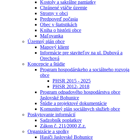
Kostoly a sakrálne pamiatky
Chránené vtáčie územie
Stromy v obci
Predpoveď počasia
Obec v štatistikách
Kniha o histórii obce
Maľovanka
Územný plán obce
Mapový klient
Informácie pre staviteľov na ul. Dubová a
Orechová
Koncepcie a štúdie
Program hospodárskeho a sociálneho rozvoja
obce
PHSR 2015 - 2025
PHSR 2012- 2018
Program odpadového hospodárstva obce
Jaslovské Bohunice
Štúdie a projektové dokumentácie
Komunitný plán sociálnych služieb obce
Poskytovanie informácií
Sadzobník poplatkov
Zákon č. 211⁄2000 Z.z.
Organizácie a spolky
Hasiči Jaslovské Bohunice