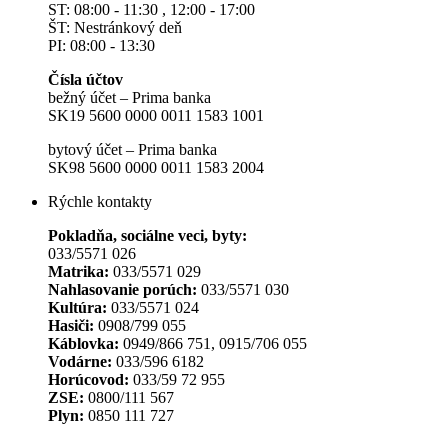
ST: 08:00 - 11:30 , 12:00 - 17:00
ŠT: Nestránkový deň
PI: 08:00 - 13:30
Čísla účtov
bežný účet – Prima banka
SK19 5600 0000 0011 1583 1001
bytový účet – Prima banka
SK98 5600 0000 0011 1583 2004
Rýchle kontakty
Pokladňa, sociálne veci, byty:
033/5571 026
Matrika:
033/5571 029
Nahlasovanie porúch:
033/5571 030
Kultúra:
033/5571 024
Hasiči:
0908/799 055
Káblovka:
0949/866 751, 0915/706 055
Vodárne:
033/596 6182
Horúcovod:
033/59 72 955
ZSE:
0800/111 567
Plyn:
0850 111 727