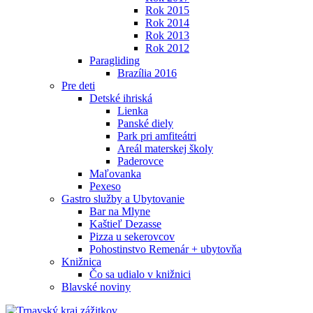
Rok 2015
Rok 2014
Rok 2013
Rok 2012
Paragliding
Brazília 2016
Pre deti
Detské ihriská
Lienka
Panské diely
Park pri amfiteátri
Areál materskej školy
Paderovce
Maľovanka
Pexeso
Gastro služby a Ubytovanie
Bar na Mlyne
Kaštieľ Dezasse
Pizza u sekerovcov
Pohostinstvo Remenár + ubytovňa
Knižnica
Čo sa udialo v knižnici
Blavské noviny