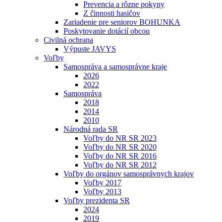
Prevencia a rôzne pokyny
Z činnosti hasičov
Zariadenie pre seniorov BOHUNKA
Poskytovanie dotácií obcou
Civilná ochrana
Výpuste JAVYS
Voľby
Samospráva a samosprávne kraje
2026
2022
Samospráva
2018
2014
2010
Národná rada SR
Voľby do NR SR 2023
Voľby do NR SR 2020
Voľby do NR SR 2016
Voľby do NR SR 2012
Voľby do orgánov samosprávnych krajov
Voľby 2017
Voľby 2013
Voľby prezidenta SR
2024
2019