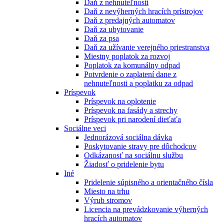
Daň z nehnuteľnosti
Daň z nevýherných hracích prístrojov
Daň z predajných automatov
Daň za ubytovanie
Daň za psa
Daň za užívanie verejného priestranstva
Miestny poplatok za rozvoj
Poplatok za komunálny odpad
Potvrdenie o zaplatení dane z
nehnuteľnosti a poplatku za odpad
Príspevok
Príspevok na oplotenie
Príspevok na fasády a strechy
Príspevok pri narodení dieťaťa
Sociálne veci
Jednorázová sociálna dávka
Poskytovanie stravy pre dôchodcov
Odkázanosť na sociálnu službu
Žiadosť o pridelenie bytu
Iné
Pridelenie súpisného a orientačného čísla
Miesto na trhu
Výrub stromov
Licencia na prevádzkovanie výherných
hracích automatov