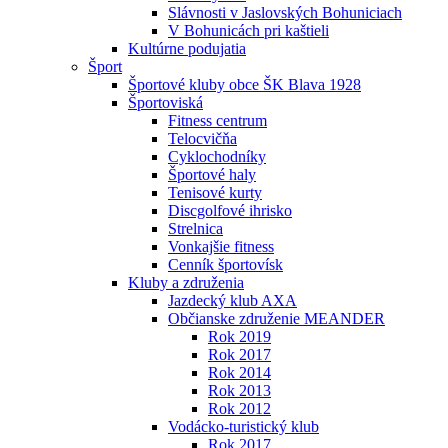
Slávnosti v Jaslovských Bohuniciach
V Bohunicách pri kaštieli
Kultúrne podujatia
Šport
Športové kluby obce ŠK Blava 1928
Športoviská
Fitness centrum
Telocvičňa
Cyklochodníky
Športové haly
Tenisové kurty
Discgolfové ihrisko
Strelnica
Vonkajšie fitness
Cenník športovísk
Kluby a združenia
Jazdecký klub AXA
Občianske združenie MEANDER
Rok 2019
Rok 2017
Rok 2014
Rok 2013
Rok 2012
Vodácko-turistický klub
Rok 2017