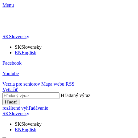
Menu
SK
Slovensky
SK
Slovensky
EN
English
Facebook
Youtube
Verzia pre seniorov
Mapa webu
RSS
Vytlačiť
Hľadaný výraz
Hľadať
rozšírené vyhľadávanie
SK
Slovensky
SK
Slovensky
EN
English