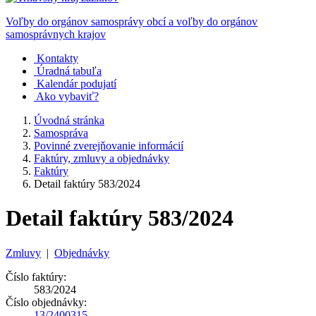
Voľby do orgánov samosprávy obcí a voľby do orgánov
samosprávnych krajov
Kontakty
Úradná tabuľa
Kalendár podujatí
Ako vybaviť?
Úvodná stránka
Samospráva
Povinné zverejňovanie informácií
Faktúry, zmluvy a objednávky
Faktúry
Detail faktúry 583/2024
Detail faktúry 583/2024
Zmluvy
|
Objednávky
Číslo faktúry:
583/2024
Číslo objednávky:
13/2400315