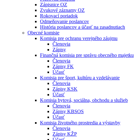
Zápisnice OZ
Zvukové záznamy OZ
Rokovací poriadok
Odmeňovanie poslancov
História poslancov a účasť na zasadnutiach
Obecné komisie
Komisia pre ochranu verejného záujmu
Členovia
Zápisy
Finančná komisia pre správu obecného majetku
Členovia
Zápisy FK
Účasť
Komisia pre šport, kultúru a vzdelávanie
Členovia
Zápisy KSK
Účasť
Komisia bytová, sociálna, obchodu a služieb
Členovia
Zápisy KBSOS
Účasť
Komisia životného prostredia a výstavby
Členovia
Zápisy KŽP
Účasť