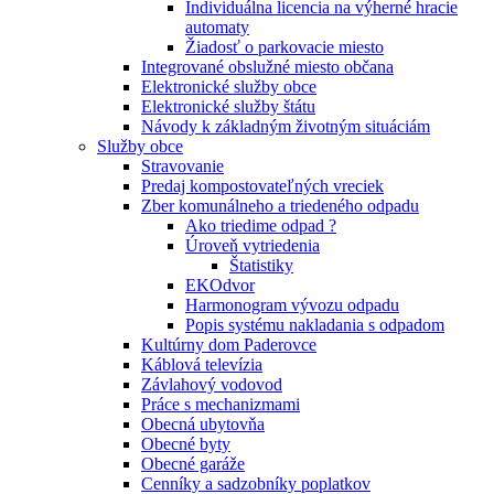
Individuálna licencia na výherné hracie
automaty
Žiadosť o parkovacie miesto
Integrované obslužné miesto občana
Elektronické služby obce
Elektronické služby štátu
Návody k základným životným situáciám
Služby obce
Stravovanie
Predaj kompostovateľných vreciek
Zber komunálneho a triedeného odpadu
Ako triedime odpad ?
Úroveň vytriedenia
Štatistiky
EKOdvor
Harmonogram vývozu odpadu
Popis systému nakladania s odpadom
Kultúrny dom Paderovce
Káblová televízia
Závlahový vodovod
Práce s mechanizmami
Obecná ubytovňa
Obecné byty
Obecné garáže
Cenníky a sadzobníky poplatkov