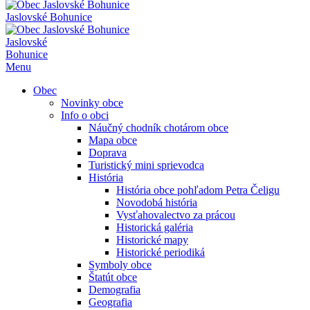
Jaslovské Bohunice
Jaslovské
Bohunice
Menu
Obec
Novinky obce
Info o obci
Náučný chodník chotárom obce
Mapa obce
Doprava
Turistický mini sprievodca
História
História obce pohľadom Petra Čeligu
Novodobá história
Vysťahovalectvo za prácou
Historická galéria
Historické mapy
Historické periodiká
Symboly obce
Štatút obce
Demografia
Geografia