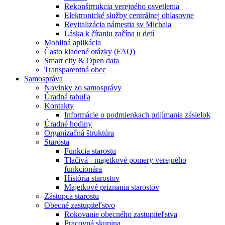
Rekonštrrukcia verejného osvetlenia
Elektronické služby centrálnej ohlasovne
Revitalizácia námestia sv Michala
Láska k čítaniu začína u detí
Mobilná aplikácia
Často kladené otázky (FAQ)
Smart city & Open data
Transparentná obec
Samospráva
Novinky zo samosprávy
Úradná tabuľa
Kontakty
Informácie o podmienkach prijímania zásielok
Úradné hodiny
Organizačná štruktúra
Starosta
Funkcia starostu
Tlačivá - majetkové pomery verejného
funkcionára
História starostov
Majetkové priznania starostov
Zástupca starostu
Obecné zastupiteľstvo
Rokovanie obecného zastupiteľstva
Pracovná skupina