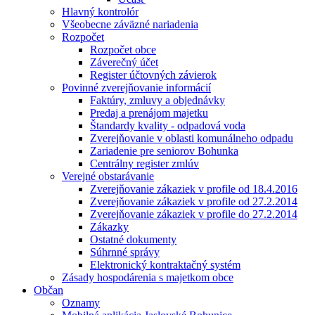
Hlavný kontrolór
Všeobecne záväzné nariadenia
Rozpočet
Rozpočet obce
Záverečný účet
Register účtovných závierok
Povinné zverejňovanie informácií
Faktúry, zmluvy a objednávky
Predaj a prenájom majetku
Štandardy kvality - odpadová voda
Zverejňovanie v oblasti komunálneho odpadu
Zariadenie pre seniorov Bohunka
Centrálny register zmlúv
Verejné obstarávanie
Zverejňovanie zákaziek v profile od 18.4.2016
Zverejňovanie zákaziek v profile od 27.2.2014
Zverejňovanie zákaziek v profile do 27.2.2014
Zákazky
Ostatné dokumenty
Súhrnné správy
Elektronický kontraktačný systém
Zásady hospodárenia s majetkom obce
Občan
Oznamy