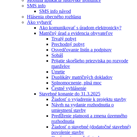
Mobilná aplikácia Jaslovské Bohunice
SMS info
SMS info návod
Hlásenia obecného rozhlasu
Ako vybaviť
Ako komunikovať s úradom elektronicky?
Matričný úrad a evidencia obyvateľov
Trvalý pobyt
Prechodný pobyt
Osvedčovanie listín a podpisov
Sobáš
Prijatie skoršieho priezviska po rozvode
manželov
Úmrtie
Duplikáty matričných dokladov
Splnomocnenie, plná moc
Čestné vyhlásenie
Stavebné konanie do 31.3.2025
Žiadosť o vyjadrenie k projektu stavby
Návrh na vydanie rozhodnutia o
umiestnení stavby
Predĺženie platnosti a zmena územného
rozhodnutia
Žiadosť o stavebné (dodatočné stavebné)
povolenie stavby