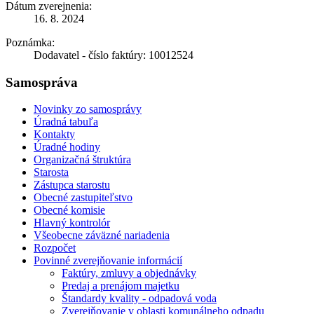
Dátum zverejnenia:
16. 8. 2024
Poznámka:
Dodavatel - číslo faktúry: 10012524
Samospráva
Novinky zo samosprávy
Úradná tabuľa
Kontakty
Úradné hodiny
Organizačná štruktúra
Starosta
Zástupca starostu
Obecné zastupiteľstvo
Obecné komisie
Hlavný kontrolór
Všeobecne záväzné nariadenia
Rozpočet
Povinné zverejňovanie informácií
Faktúry, zmluvy a objednávky
Predaj a prenájom majetku
Štandardy kvality - odpadová voda
Zverejňovanie v oblasti komunálneho odpadu