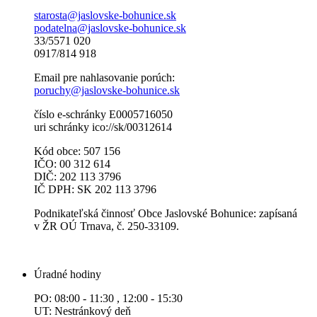
starosta@jaslovske-bohunice.sk
podatelna@jaslovske-bohunice.sk
33/5571 020
0917/814 918
Email pre nahlasovanie porúch:
poruchy@jaslovske-bohunice.sk
číslo e-schránky E0005716050
uri schránky ico://sk/00312614
Kód obce: 507 156
IČO: 00 312 614
DIČ: 202 113 3796
IČ DPH: SK 202 113 3796
Podnikateľská činnosť Obce Jaslovské Bohunice: zapísaná
v ŽR OÚ Trnava, č. 250-33109.
Úradné hodiny
PO: 08:00 - 11:30 , 12:00 - 15:30
UT: Nestránkový deň