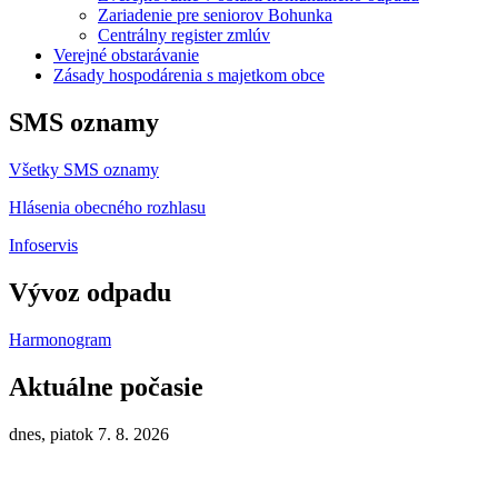
Zariadenie pre seniorov Bohunka
Centrálny register zmlúv
Verejné obstarávanie
Zásady hospodárenia s majetkom obce
SMS oznamy
Všetky SMS oznamy
Hlásenia obecného rozhlasu
Infoservis
Vývoz odpadu
Harmonogram
Aktuálne počasie
dnes, piatok 7. 8. 2026