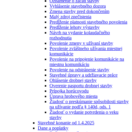
Oznámenie o začatí stavby
Vyhlásenie stavebného dozora
Zmena stavby pred dokončením
Malý zdroj znečistenia
Predĺženie platnosti stavebného povolenia
Predĺženie lehoty výstavby
Návrh na vydanie kolaudačného
rozhodnutia
Povolenie zmeny v užívaní stavby
Povolenie zvláštneho užívania miestnej
komunikácie
Povolenie na pripojenie komunikácie na
miestnu komunikáciu
Povolenie na odstránenie stavby
Stavebné úpravy a udržiavacie práce
Ohlásenie drobnej stavby
Overenie pasportu drobnej stavby
Prípojka horúcovodu
Úprava hrobového miesta
Žiadosť o preskúmanie spôsobilosti stavby
na užívanie podľa § 140d, ods. 1
Žiadosť o vydanie potvrdenia o veku
stavby
Stavebné konanie od 1.4.2025
Dane a poplatky