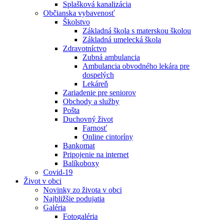
Splašková kanalizácia
Občianska vybavenosť
Školstvo
Základná škola s materskou školou
Základná umelecká škola
Zdravotníctvo
Zubná ambulancia
Ambulancia obvodného lekára pre
dospelých
Lekáreň
Zariadenie pre seniorov
Obchody a služby
Pošta
Duchovný život
Farnosť
Online cintoríny
Bankomat
Pripojenie na internet
Balíkoboxy
Covid-19
Život v obci
Novinky zo života v obci
Najbližšie podujatia
Galéria
Fotogaléria