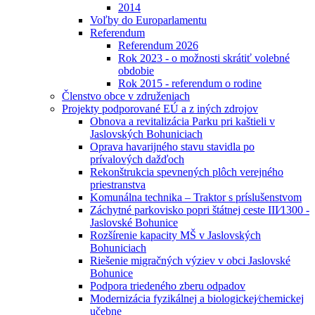
2014
Voľby do Europarlamentu
Referendum
Referendum 2026
Rok 2023 - o možnosti skrátiť volebné
obdobie
Rok 2015 - referendum o rodine
Členstvo obce v združeniach
Projekty podporované EÚ a z iných zdrojov
Obnova a revitalizácia Parku pri kaštieli v
Jaslovských Bohuniciach
Oprava havarijného stavu stavidla po
prívalových dažďoch
Rekonštrukcia spevnených plôch verejného
priestranstva
Komunálna technika – Traktor s príslušenstvom
Záchytné parkovisko popri štátnej ceste III⁄1300 -
Jaslovské Bohunice
Rozšírenie kapacity MŠ v Jaslovských
Bohuniciach
Riešenie migračných výziev v obci Jaslovské
Bohunice
Podpora triedeného zberu odpadov
Modernizácia fyzikálnej a biologickej⁄chemickej
učebne