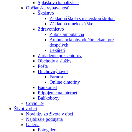
Splašková kanalizácia
Občianska vybavenosť
Školstvo
Základná škola s materskou školou
Základná umelecká škola
Zdravotníctvo
Zubná ambulancia
Ambulancia obvodného lekára pre
dospelých
Lekáreň
Zariadenie pre seniorov
Obchody a služby
Pošta
Duchovný život
Farnosť
Online cintoríny
Bankomat
Pripojenie na internet
Balíkoboxy
Covid-19
Život v obci
Novinky zo života v obci
Najbližšie podujatia
Galéria
Fotogaléria