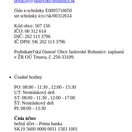
poruchy@jaslovske-bohunice.sk
číslo e-schránky E0005716050
uri schránky ico://sk/00312614
Kód obce: 507 156
IČO: 00 312 614
DIČ: 202 113 3796
IČ DPH: SK 202 113 3796
Podnikateľská činnosť Obce Jaslovské Bohunice: zapísaná
v ŽR OÚ Trnava, č. 250-33109.
Úradné hodiny
PO: 08:00 - 11:30 , 12:00 - 15:30
UT: Nestránkový deň
ST: 08:00 - 11:30 , 12:00 - 17:00
ŠT: Nestránkový deň
PI: 08:00 - 13:30
Čísla účtov
bežný účet – Prima banka
SK19 5600 0000 0011 1583 1001