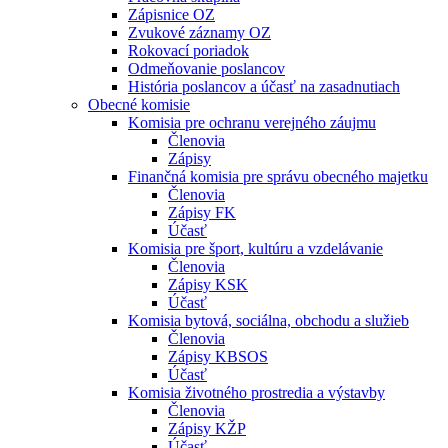
Zápisnice OZ
Zvukové záznamy OZ
Rokovací poriadok
Odmeňovanie poslancov
História poslancov a účasť na zasadnutiach
Obecné komisie
Komisia pre ochranu verejného záujmu
Členovia
Zápisy
Finančná komisia pre správu obecného majetku
Členovia
Zápisy FK
Účasť
Komisia pre šport, kultúru a vzdelávanie
Členovia
Zápisy KSK
Účasť
Komisia bytová, sociálna, obchodu a služieb
Členovia
Zápisy KBSOS
Účasť
Komisia životného prostredia a výstavby
Členovia
Zápisy KŽP
Účasť