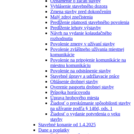
Oznámenie o začatí stavby
Vyhlásenie stavebného dozora
Zmena stavby pred dokončením
Malý zdroj znečistenia
Predĺženie platnosti stavebného povolenia
Predĺženie lehoty výstavby
Návrh na vydanie kolaudačného
rozhodnutia
Povolenie zmeny v užívaní stavby
Povolenie zvláštneho užívania miestnej
komunikácie
Povolenie na pripojenie komunikácie na
miestnu komunikáciu
Povolenie na odstránenie stavby
Stavebné úpravy a udržiavacie práce
Ohlásenie drobnej stavby
Overenie pasportu drobnej stavby
Prípojka horúcovodu
Úprava hrobového miesta
Žiadosť o preskúmanie spôsobilosti stavby
na užívanie podľa § 140d, ods. 1
Žiadosť o vydanie potvrdenia o veku
stavby
Stavebné konanie od 1.4.2025
Dane a poplatky