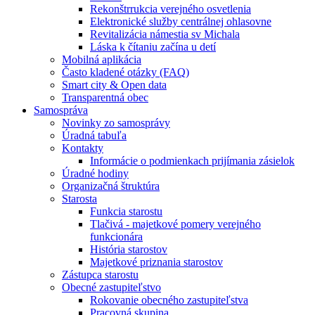
Rekonštrrukcia verejného osvetlenia
Elektronické služby centrálnej ohlasovne
Revitalizácia námestia sv Michala
Láska k čítaniu začína u detí
Mobilná aplikácia
Často kladené otázky (FAQ)
Smart city & Open data
Transparentná obec
Samospráva
Novinky zo samosprávy
Úradná tabuľa
Kontakty
Informácie o podmienkach prijímania zásielok
Úradné hodiny
Organizačná štruktúra
Starosta
Funkcia starostu
Tlačivá - majetkové pomery verejného
funkcionára
História starostov
Majetkové priznania starostov
Zástupca starostu
Obecné zastupiteľstvo
Rokovanie obecného zastupiteľstva
Pracovná skupina