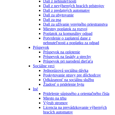
Daň z nehnuteľnosti
Daň z nevýherných hracích prístrojov
Daň z predajných automatov
Daň za ubytovanie
Daň za psa
Daň za užívanie verejného priestranstva
Miestny poplatok za rozvoj
Poplatok za komunálny odpad
Potvrdenie o zaplatení dane z
nehnuteľnosti a poplatku za odpad
Príspevok
Príspevok na oplotenie
Príspevok na fasády a strechy
Príspevok pri narodení dieťaťa
Sociálne veci
Jednorázová sociálna dávka
Poskytovanie stravy pre dôchodcov
Odkázanosť na sociálnu službu
Žiadosť o pridelenie bytu
Iné
Pridelenie súpisného a orientačného čísla
Miesto na trhu
Výrub stromov
Licencia na prevádzkovanie výherných
hracích automatov