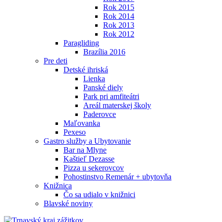
Rok 2015
Rok 2014
Rok 2013
Rok 2012
Paragliding
Brazília 2016
Pre deti
Detské ihriská
Lienka
Panské diely
Park pri amfiteátri
Areál materskej školy
Paderovce
Maľovanka
Pexeso
Gastro služby a Ubytovanie
Bar na Mlyne
Kaštieľ Dezasse
Pizza u sekerovcov
Pohostinstvo Remenár + ubytovňa
Knižnica
Čo sa udialo v knižnici
Blavské noviny