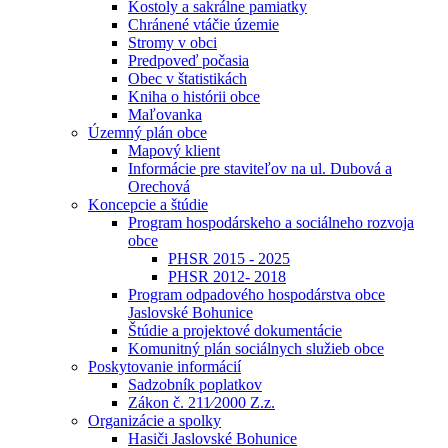
Kostoly a sakrálne pamiatky
Chránené vtáčie územie
Stromy v obci
Predpoveď počasia
Obec v štatistikách
Kniha o histórii obce
Maľovanka
Územný plán obce
Mapový klient
Informácie pre staviteľov na ul. Dubová a
Orechová
Koncepcie a štúdie
Program hospodárskeho a sociálneho rozvoja
obce
PHSR 2015 - 2025
PHSR 2012- 2018
Program odpadového hospodárstva obce
Jaslovské Bohunice
Štúdie a projektové dokumentácie
Komunitný plán sociálnych služieb obce
Poskytovanie informácií
Sadzobník poplatkov
Zákon č. 211⁄2000 Z.z.
Organizácie a spolky
Hasiči Jaslovské Bohunice