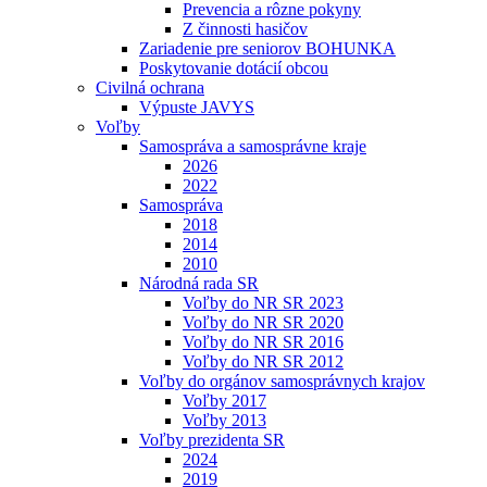
Prevencia a rôzne pokyny
Z činnosti hasičov
Zariadenie pre seniorov BOHUNKA
Poskytovanie dotácií obcou
Civilná ochrana
Výpuste JAVYS
Voľby
Samospráva a samosprávne kraje
2026
2022
Samospráva
2018
2014
2010
Národná rada SR
Voľby do NR SR 2023
Voľby do NR SR 2020
Voľby do NR SR 2016
Voľby do NR SR 2012
Voľby do orgánov samosprávnych krajov
Voľby 2017
Voľby 2013
Voľby prezidenta SR
2024
2019