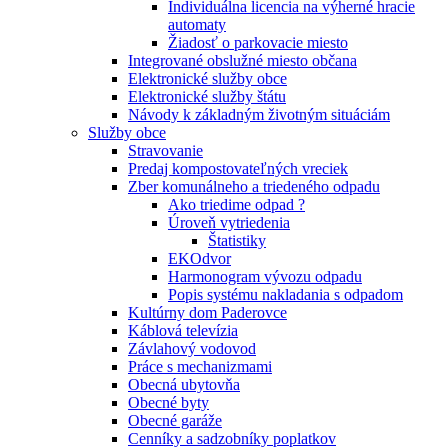
Individuálna licencia na výherné hracie
automaty
Žiadosť o parkovacie miesto
Integrované obslužné miesto občana
Elektronické služby obce
Elektronické služby štátu
Návody k základným životným situáciám
Služby obce
Stravovanie
Predaj kompostovateľných vreciek
Zber komunálneho a triedeného odpadu
Ako triedime odpad ?
Úroveň vytriedenia
Štatistiky
EKOdvor
Harmonogram vývozu odpadu
Popis systému nakladania s odpadom
Kultúrny dom Paderovce
Káblová televízia
Závlahový vodovod
Práce s mechanizmami
Obecná ubytovňa
Obecné byty
Obecné garáže
Cenníky a sadzobníky poplatkov