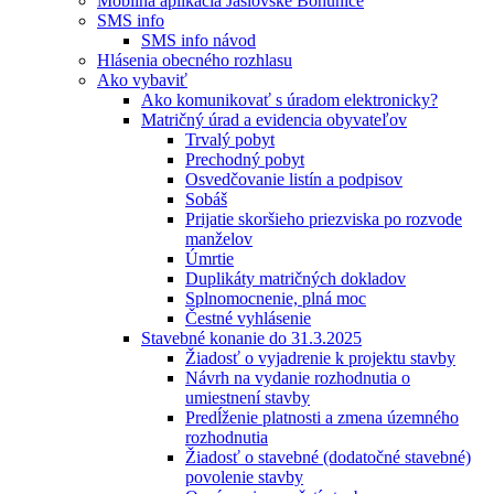
Mobilná aplikácia Jaslovské Bohunice
SMS info
SMS info návod
Hlásenia obecného rozhlasu
Ako vybaviť
Ako komunikovať s úradom elektronicky?
Matričný úrad a evidencia obyvateľov
Trvalý pobyt
Prechodný pobyt
Osvedčovanie listín a podpisov
Sobáš
Prijatie skoršieho priezviska po rozvode
manželov
Úmrtie
Duplikáty matričných dokladov
Splnomocnenie, plná moc
Čestné vyhlásenie
Stavebné konanie do 31.3.2025
Žiadosť o vyjadrenie k projektu stavby
Návrh na vydanie rozhodnutia o
umiestnení stavby
Predĺženie platnosti a zmena územného
rozhodnutia
Žiadosť o stavebné (dodatočné stavebné)
povolenie stavby