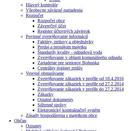
Hlavný kontrolór
Všeobecne záväzné nariadenia
Rozpočet
Rozpočet obce
Záverečný účet
Register účtovných závierok
Povinné zverejňovanie informácií
Faktúry, zmluvy a objednávky
Predaj a prenájom majetku
Štandardy kvality - odpadová voda
Zverejňovanie v oblasti komunálneho odpadu
Zariadenie pre seniorov Bohunka
Centrálny register zmlúv
Verejné obstarávanie
Zverejňovanie zákaziek v profile od 18.4.2016
Zverejňovanie zákaziek v profile od 27.2.2014
Zverejňovanie zákaziek v profile do 27.2.2014
Zákazky
Ostatné dokumenty
Súhrnné správy
Elektronický kontraktačný systém
Zásady hospodárenia s majetkom obce
Občan
Oznamy