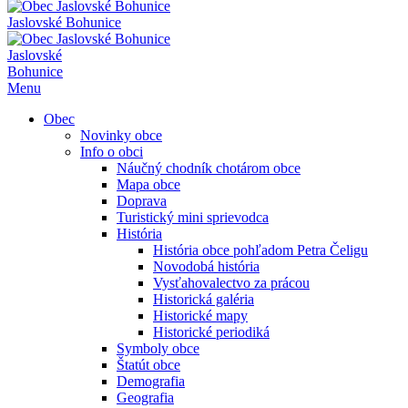
Jaslovské Bohunice
Jaslovské
Bohunice
Menu
Obec
Novinky obce
Info o obci
Náučný chodník chotárom obce
Mapa obce
Doprava
Turistický mini sprievodca
História
História obce pohľadom Petra Čeligu
Novodobá história
Vysťahovalectvo za prácou
Historická galéria
Historické mapy
Historické periodiká
Symboly obce
Štatút obce
Demografia
Geografia