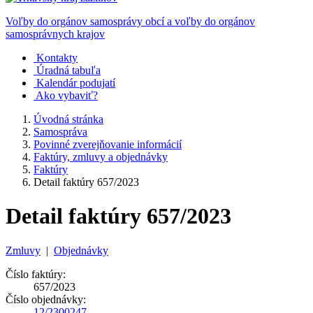
Voľby do orgánov samosprávy obcí a voľby do orgánov
samosprávnych krajov
Kontakty
Úradná tabuľa
Kalendár podujatí
Ako vybaviť?
Úvodná stránka
Samospráva
Povinné zverejňovanie informácií
Faktúry, zmluvy a objednávky
Faktúry
Detail faktúry 657/2023
Detail faktúry 657/2023
Zmluvy
|
Objednávky
Číslo faktúry:
657/2023
Číslo objednávky:
12/2300247