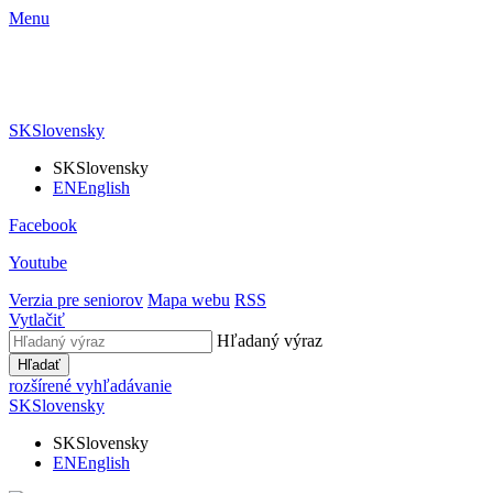
Menu
SK
Slovensky
SK
Slovensky
EN
English
Facebook
Youtube
Verzia pre seniorov
Mapa webu
RSS
Vytlačiť
Hľadaný výraz
Hľadať
rozšírené vyhľadávanie
SK
Slovensky
SK
Slovensky
EN
English