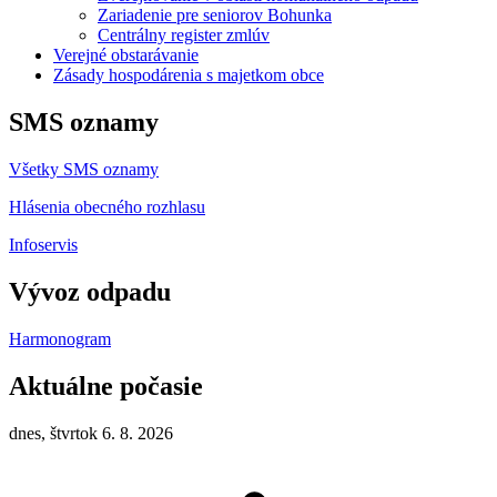
Zariadenie pre seniorov Bohunka
Centrálny register zmlúv
Verejné obstarávanie
Zásady hospodárenia s majetkom obce
SMS oznamy
Všetky SMS oznamy
Hlásenia obecného rozhlasu
Infoservis
Vývoz odpadu
Harmonogram
Aktuálne počasie
dnes, štvrtok 6. 8. 2026