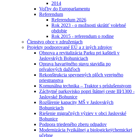
2014
Voľby do Europarlamentu
Referendum
Referendum 2026
Rok 2023 - o možnosti skrátiť volebné
obdobie
Rok 2015 - referendum o rodine
Členstvo obce v združeniach
Projekty podporované EÚ a z iných zdrojov
Obnova a revitalizácia Parku pri kaštieli v
Jaslovských Bohuniciach
Oprava havarijného stavu stavidla po
prívalových dažďoch
Rekonštrukcia spevnených plôch verejného
priestranstva
Komunálna technika – Traktor s príslušenstvom
Záchytné parkovisko popri štátnej ceste III⁄1300 -
Jaslovské Bohunice
Rozšírenie kapacity MŠ v Jaslovských
Bohuniciach
Riešenie migračných výziev v obci Jaslovské
Bohunice
Podpora triedeného zberu odpadov
Modernizácia fyzikálnej a biologickej⁄chemickej
učebne