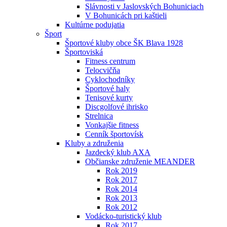
Slávnosti v Jaslovských Bohuniciach
V Bohunicách pri kaštieli
Kultúrne podujatia
Šport
Športové kluby obce ŠK Blava 1928
Športoviská
Fitness centrum
Telocvičňa
Cyklochodníky
Športové haly
Tenisové kurty
Discgolfové ihrisko
Strelnica
Vonkajšie fitness
Cenník športovísk
Kluby a združenia
Jazdecký klub AXA
Občianske združenie MEANDER
Rok 2019
Rok 2017
Rok 2014
Rok 2013
Rok 2012
Vodácko-turistický klub
Rok 2017