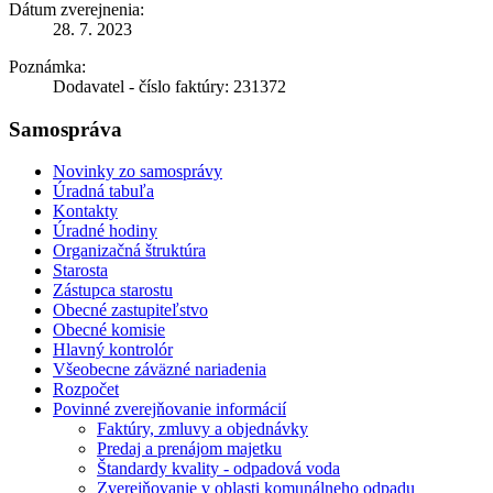
Dátum zverejnenia:
28. 7. 2023
Poznámka:
Dodavatel - číslo faktúry: 231372
Samospráva
Novinky zo samosprávy
Úradná tabuľa
Kontakty
Úradné hodiny
Organizačná štruktúra
Starosta
Zástupca starostu
Obecné zastupiteľstvo
Obecné komisie
Hlavný kontrolór
Všeobecne záväzné nariadenia
Rozpočet
Povinné zverejňovanie informácií
Faktúry, zmluvy a objednávky
Predaj a prenájom majetku
Štandardy kvality - odpadová voda
Zverejňovanie v oblasti komunálneho odpadu