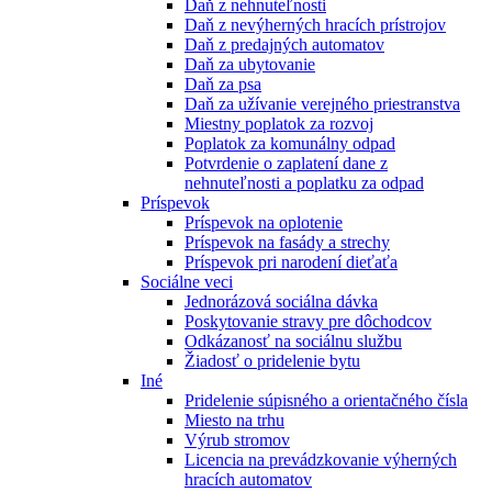
Daň z nehnuteľnosti
Daň z nevýherných hracích prístrojov
Daň z predajných automatov
Daň za ubytovanie
Daň za psa
Daň za užívanie verejného priestranstva
Miestny poplatok za rozvoj
Poplatok za komunálny odpad
Potvrdenie o zaplatení dane z
nehnuteľnosti a poplatku za odpad
Príspevok
Príspevok na oplotenie
Príspevok na fasády a strechy
Príspevok pri narodení dieťaťa
Sociálne veci
Jednorázová sociálna dávka
Poskytovanie stravy pre dôchodcov
Odkázanosť na sociálnu službu
Žiadosť o pridelenie bytu
Iné
Pridelenie súpisného a orientačného čísla
Miesto na trhu
Výrub stromov
Licencia na prevádzkovanie výherných
hracích automatov