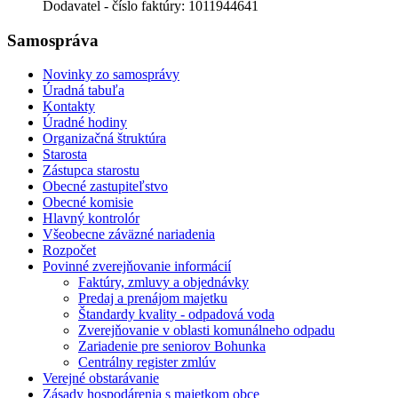
Dodavatel - číslo faktúry: 1011944641
Samospráva
Novinky zo samosprávy
Úradná tabuľa
Kontakty
Úradné hodiny
Organizačná štruktúra
Starosta
Zástupca starostu
Obecné zastupiteľstvo
Obecné komisie
Hlavný kontrolór
Všeobecne záväzné nariadenia
Rozpočet
Povinné zverejňovanie informácií
Faktúry, zmluvy a objednávky
Predaj a prenájom majetku
Štandardy kvality - odpadová voda
Zverejňovanie v oblasti komunálneho odpadu
Zariadenie pre seniorov Bohunka
Centrálny register zmlúv
Verejné obstarávanie
Zásady hospodárenia s majetkom obce