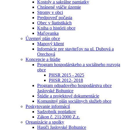
Kostoly a sakrálne pamiatky
Chránené vtáčie územie
Stromy v obci
Predpoveď počasia
Obec v štatistikách
Kniha o histórii obce
Maľovanka
Územný plán obce
Mapový klient
Informácie pre staviteľov na ul. Dubová a
Orechová
Koncepcie a štúdie
Program hospodárskeho a sociálneho rozvoja
obce
PHSR 2015 - 2025
PHSR 2012- 2018
Program odpadového hospodárstva obce
Jaslovské Bohunice
Štúdie a projektové dokumentácie
Komunitný plán sociálnych služieb obce
Poskytovanie informácií
Sadzobník poplatkov
Zákon č. 211⁄2000 Z.z.
Organizácie a spolky
Hasiči Jaslovské Bohunice