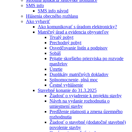
Mobilná aplikácia Jaslovské Bohunice
SMS info
SMS info návod
Hlásenia obecného rozhlasu
Ako vybaviť
Ako komunikovať s úradom elektronicky?
Matričný úrad a evidencia obyvateľov
Trvalý pobyt
Prechodný pobyt
Osvedčovanie listín a podpisov
Sobáš
Prijatie skoršieho priezviska po rozvode
manželov
Úmrtie
Duplikáty matričných dokladov
Splnomocnenie, plná moc
Čestné vyhlásenie
Stavebné konanie do 31.3.2025
Žiadosť o vyjadrenie k projektu stavby
Návrh na vydanie rozhodnutia o
umiestnení stavby
Predĺženie platnosti a zmena územného
rozhodnutia
Žiadosť o stavebné (dodatočné stavebné)
povolenie stavby