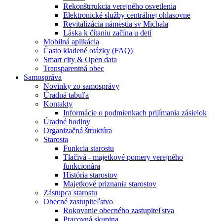
Rekonštrrukcia verejného osvetlenia
Elektronické služby centrálnej ohlasovne
Revitalizácia námestia sv Michala
Láska k čítaniu začína u detí
Mobilná aplikácia
Často kladené otázky (FAQ)
Smart city & Open data
Transparentná obec
Samospráva
Novinky zo samosprávy
Úradná tabuľa
Kontakty
Informácie o podmienkach prijímania zásielok
Úradné hodiny
Organizačná štruktúra
Starosta
Funkcia starostu
Tlačivá - majetkové pomery verejného
funkcionára
História starostov
Majetkové priznania starostov
Zástupca starostu
Obecné zastupiteľstvo
Rokovanie obecného zastupiteľstva
Pracovná skupina