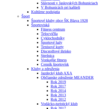
Slávnosti v Jaslovských Bohuniciach
V Bohunicách pri kaštieli
Kultúrne podujatia
Šport
Športové kluby obce ŠK Blava 1928
Športoviská
Fitness centrum
Telocvičňa
Cyklochodníky
Športové haly
Tenisové kurty
Discgolfové ihrisko
Strelnica
Vonkajšie fitness
Cenník športovísk
Kluby a združenia
Jazdecký klub AXA
Občianske združenie MEANDER
Rok 2019
Rok 2017
Rok 2014
Rok 2013
Rok 2012
Vodácko-turistický klub
Rok 2017