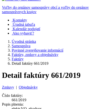
Voľby do orgánov samosprávy obcí a voľby do orgánov
samosprávnych krajov
Kontakty
Úradná tabuľa
Kalendár podujatí
Ako vybaviť?
Úvodná stránka
Samospráva
Povinné zverejňovanie informácií
Faktúry, zmluvy a objednávky
Faktúry
Detail faktúry 661/2019
Detail faktúry 661/2019
Zmluvy
|
Objednávky
Číslo faktúry:
661/2019
Popis plnenia:
elektr.VO, ekodvor