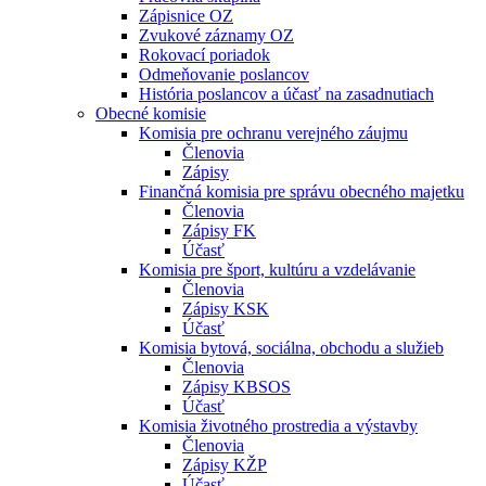
Zápisnice OZ
Zvukové záznamy OZ
Rokovací poriadok
Odmeňovanie poslancov
História poslancov a účasť na zasadnutiach
Obecné komisie
Komisia pre ochranu verejného záujmu
Členovia
Zápisy
Finančná komisia pre správu obecného majetku
Členovia
Zápisy FK
Účasť
Komisia pre šport, kultúru a vzdelávanie
Členovia
Zápisy KSK
Účasť
Komisia bytová, sociálna, obchodu a služieb
Členovia
Zápisy KBSOS
Účasť
Komisia životného prostredia a výstavby
Členovia
Zápisy KŽP
Účasť