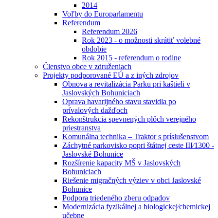
2014
Voľby do Europarlamentu
Referendum
Referendum 2026
Rok 2023 - o možnosti skrátiť volebné
obdobie
Rok 2015 - referendum o rodine
Členstvo obce v združeniach
Projekty podporované EÚ a z iných zdrojov
Obnova a revitalizácia Parku pri kaštieli v
Jaslovských Bohuniciach
Oprava havarijného stavu stavidla po
prívalových dažďoch
Rekonštrukcia spevnených plôch verejného
priestranstva
Komunálna technika – Traktor s príslušenstvom
Záchytné parkovisko popri štátnej ceste III⁄1300 -
Jaslovské Bohunice
Rozšírenie kapacity MŠ v Jaslovských
Bohuniciach
Riešenie migračných výziev v obci Jaslovské
Bohunice
Podpora triedeného zberu odpadov
Modernizácia fyzikálnej a biologickej⁄chemickej
učebne