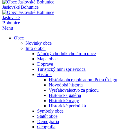
Jaslovské Bohunice
Jaslovské
Bohunice
Menu
Obec
Novinky obce
Info o obci
Náučný chodník chotárom obce
Mapa obce
Doprava
Turistický mini sprievodca
História
História obce pohľadom Petra Čeligu
Novodobá história
Vysťahovalectvo za prácou
Historická galéria
Historické mapy
Historické periodiká
Symboly obce
Štatút obce
Demografia
Geografia