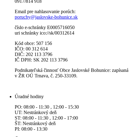
0917/814 918
Email pre nahlasovanie porúch:
poruchy@jaslovske-bohunice.sk
číslo e-schránky E0005716050
uri schránky ico://sk/00312614
Kód obce: 507 156
IČO: 00 312 614
DIČ: 202 113 3796
IČ DPH: SK 202 113 3796
Podnikateľská činnosť Obce Jaslovské Bohunice: zapísaná
v ŽR OÚ Trnava, č. 250-33109.
Úradné hodiny
PO: 08:00 - 11:30 , 12:00 - 15:30
UT: Nestránkový deň
ST: 08:00 - 11:30 , 12:00 - 17:00
ŠT: Nestránkový deň
PI: 08:00 - 13:30