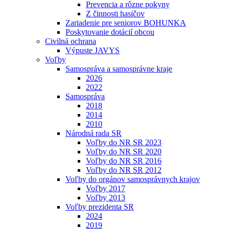
Prevencia a rôzne pokyny
Z činnosti hasičov
Zariadenie pre seniorov BOHUNKA
Poskytovanie dotácií obcou
Civilná ochrana
Výpuste JAVYS
Voľby
Samospráva a samosprávne kraje
2026
2022
Samospráva
2018
2014
2010
Národná rada SR
Voľby do NR SR 2023
Voľby do NR SR 2020
Voľby do NR SR 2016
Voľby do NR SR 2012
Voľby do orgánov samosprávnych krajov
Voľby 2017
Voľby 2013
Voľby prezidenta SR
2024
2019