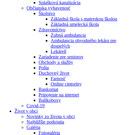
Splašková kanalizácia
Občianska vybavenosť
Školstvo
Základná škola s materskou školou
Základná umelecká škola
Zdravotníctvo
Zubná ambulancia
Ambulancia obvodného lekára pre
dospelých
Lekáreň
Zariadenie pre seniorov
Obchody a služby
Pošta
Duchovný život
Farnosť
Online cintoríny
Bankomat
Pripojenie na internet
Balíkoboxy
Covid-19
Život v obci
Novinky zo života v obci
Najbližšie podujatia
Galéria
Fotogaléria