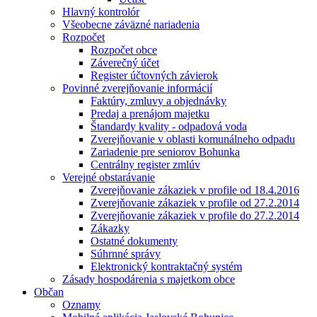
Hlavný kontrolór
Všeobecne záväzné nariadenia
Rozpočet
Rozpočet obce
Záverečný účet
Register účtovných závierok
Povinné zverejňovanie informácií
Faktúry, zmluvy a objednávky
Predaj a prenájom majetku
Štandardy kvality - odpadová voda
Zverejňovanie v oblasti komunálneho odpadu
Zariadenie pre seniorov Bohunka
Centrálny register zmlúv
Verejné obstarávanie
Zverejňovanie zákaziek v profile od 18.4.2016
Zverejňovanie zákaziek v profile od 27.2.2014
Zverejňovanie zákaziek v profile do 27.2.2014
Zákazky
Ostatné dokumenty
Súhrnné správy
Elektronický kontraktačný systém
Zásady hospodárenia s majetkom obce
Občan
Oznamy