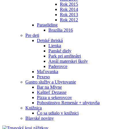
Rok 2015
Rok 2014
Rok 2013
Rok 2012
Paragliding
Brazília 2016
Pre deti
Detské ihriská
Lienka
Panské diely
Park pri amfiteátri
Areál materskej školy
Paderovce
Maľovanka
Pexeso
Gastro služby a Ubytovanie
Bar na Mlyne
Kaštieľ Dezasse
Pizza u sekerovcov
Pohostinstvo Remenár + ubytovňa
Knižnica
Čo sa udialo v knižnici
Blavské noviny