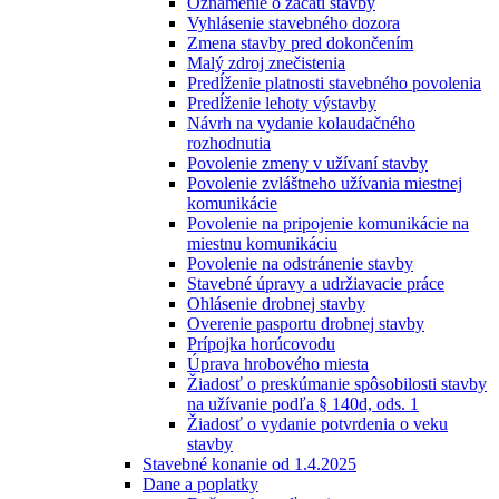
Oznámenie o začatí stavby
Vyhlásenie stavebného dozora
Zmena stavby pred dokončením
Malý zdroj znečistenia
Predĺženie platnosti stavebného povolenia
Predĺženie lehoty výstavby
Návrh na vydanie kolaudačného
rozhodnutia
Povolenie zmeny v užívaní stavby
Povolenie zvláštneho užívania miestnej
komunikácie
Povolenie na pripojenie komunikácie na
miestnu komunikáciu
Povolenie na odstránenie stavby
Stavebné úpravy a udržiavacie práce
Ohlásenie drobnej stavby
Overenie pasportu drobnej stavby
Prípojka horúcovodu
Úprava hrobového miesta
Žiadosť o preskúmanie spôsobilosti stavby
na užívanie podľa § 140d, ods. 1
Žiadosť o vydanie potvrdenia o veku
stavby
Stavebné konanie od 1.4.2025
Dane a poplatky