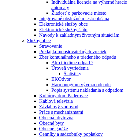
Individuálna licencia na výherné hracie
automaty
Žiadosť o parkovacie miesto
Integrované obslužné miesto občana
Elektronické služby obce
Elektronické služby štátu
Návody k základným životným situáciám
Služby obce
Stravovanie
Predaj kompostovateľných vreciek
Zber komunálneho a triedeného odpadu
Ako triedime odpad ?
Úroveň vytriedenia
Štatistiky
EKOdvor
Harmonogram vývozu odpadu
Popis systému nakladania s odpadom
Kultúrny dom Paderovce
Káblová televízia
Závlahový vodovod
Práce s mechanizmami
Obecná ubytovňa
Obecné byty
Obecné garáže
Cenníky a sadzobníky poplatkov