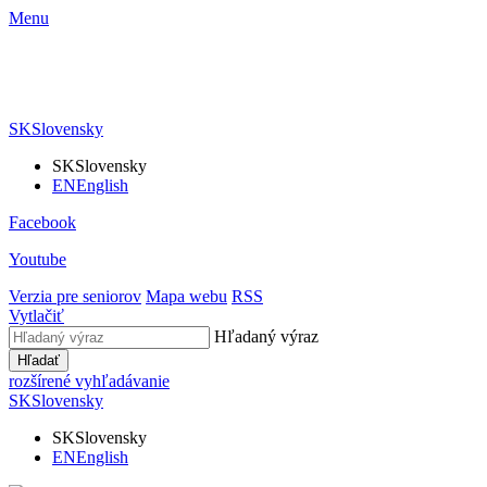
Menu
SK
Slovensky
SK
Slovensky
EN
English
Facebook
Youtube
Verzia pre seniorov
Mapa webu
RSS
Vytlačiť
Hľadaný výraz
Hľadať
rozšírené vyhľadávanie
SK
Slovensky
SK
Slovensky
EN
English