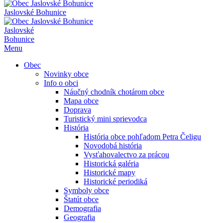
Jaslovské Bohunice
Jaslovské
Bohunice
Menu
Obec
Novinky obce
Info o obci
Náučný chodník chotárom obce
Mapa obce
Doprava
Turistický mini sprievodca
História
História obce pohľadom Petra Čeligu
Novodobá história
Vysťahovalectvo za prácou
Historická galéria
Historické mapy
Historické periodiká
Symboly obce
Štatút obce
Demografia
Geografia