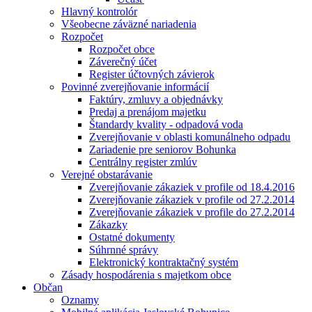
Hlavný kontrolór
Všeobecne záväzné nariadenia
Rozpočet
Rozpočet obce
Záverečný účet
Register účtovných závierok
Povinné zverejňovanie informácií
Faktúry, zmluvy a objednávky
Predaj a prenájom majetku
Štandardy kvality - odpadová voda
Zverejňovanie v oblasti komunálneho odpadu
Zariadenie pre seniorov Bohunka
Centrálny register zmlúv
Verejné obstarávanie
Zverejňovanie zákaziek v profile od 18.4.2016
Zverejňovanie zákaziek v profile od 27.2.2014
Zverejňovanie zákaziek v profile do 27.2.2014
Zákazky
Ostatné dokumenty
Súhrnné správy
Elektronický kontraktačný systém
Zásady hospodárenia s majetkom obce
Občan
Oznamy