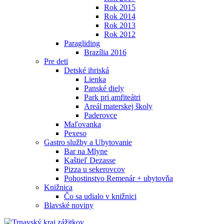
Rok 2015
Rok 2014
Rok 2013
Rok 2012
Paragliding
Brazília 2016
Pre deti
Detské ihriská
Lienka
Panské diely
Park pri amfiteátri
Areál materskej školy
Paderovce
Maľovanka
Pexeso
Gastro služby a Ubytovanie
Bar na Mlyne
Kaštieľ Dezasse
Pizza u sekerovcov
Pohostinstvo Remenár + ubytovňa
Knižnica
Čo sa udialo v knižnici
Blavské noviny