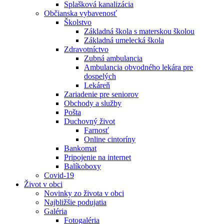
Splašková kanalizácia
Občianska vybavenosť
Školstvo
Základná škola s materskou školou
Základná umelecká škola
Zdravotníctvo
Zubná ambulancia
Ambulancia obvodného lekára pre
dospelých
Lekáreň
Zariadenie pre seniorov
Obchody a služby
Pošta
Duchovný život
Farnosť
Online cintoríny
Bankomat
Pripojenie na internet
Balíkoboxy
Covid-19
Život v obci
Novinky zo života v obci
Najbližšie podujatia
Galéria
Fotogaléria