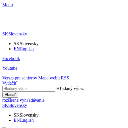
Menu
SK
Slovensky
SK
Slovensky
EN
English
Facebook
Youtube
Verzia pre seniorov
Mapa webu
RSS
Vytlačiť
Hľadaný výraz
Hľadať
rozšírené vyhľadávanie
SK
Slovensky
SK
Slovensky
EN
English