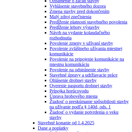
Oznámenie o začatí stavby
Vyhlásenie stavebného dozora
Zmena stavby pred dokončením
Malý zdroj znečistenia
Predĺženie platnosti stavebného povolenia
Predĺženie lehoty výstavby
Návrh na vydanie kolaudačného
rozhodnutia
Povolenie zmeny v užívaní stavby
Povolenie zvláštneho užívania miestnej
komunikácie
Povolenie na pripojenie komunikácie na
miestnu komunikáciu
Povolenie na odstránenie stavby
Stavebné úpravy a udržiavacie práce
Ohlásenie drobnej stavby
Overenie pasportu drobnej stavby
Prípojka horúcovodu
Úprava hrobového miesta
Žiadosť o preskúmanie spôsobilosti stavby
na užívanie podľa § 140d, ods. 1
Žiadosť o vydanie potvrdenia o veku
stavby
Stavebné konanie od 1.4.2025
Dane a poplatky