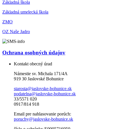
Základná škola
Základná umelecká škola
ZMO
OZ Naše Jadro
Ochrana osobných údajov
Kontakt obecný úrad
Námestie sv. Michala 171/4A
919 30 Jaslovské Bohunice
starosta@jaslovske-bohunice.sk
podatelna@jaslovske-bohunice.sk
33/5571 020
0917/814 918
Email pre nahlasovanie porúch:
poruchy@jaslovske-bohunice.sk
číslo e-schránky E0005716050