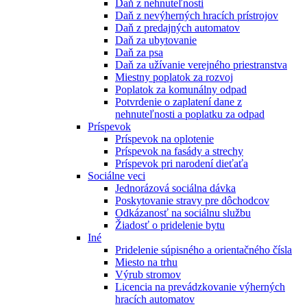
Daň z nehnuteľnosti
Daň z nevýherných hracích prístrojov
Daň z predajných automatov
Daň za ubytovanie
Daň za psa
Daň za užívanie verejného priestranstva
Miestny poplatok za rozvoj
Poplatok za komunálny odpad
Potvrdenie o zaplatení dane z
nehnuteľnosti a poplatku za odpad
Príspevok
Príspevok na oplotenie
Príspevok na fasády a strechy
Príspevok pri narodení dieťaťa
Sociálne veci
Jednorázová sociálna dávka
Poskytovanie stravy pre dôchodcov
Odkázanosť na sociálnu službu
Žiadosť o pridelenie bytu
Iné
Pridelenie súpisného a orientačného čísla
Miesto na trhu
Výrub stromov
Licencia na prevádzkovanie výherných
hracích automatov