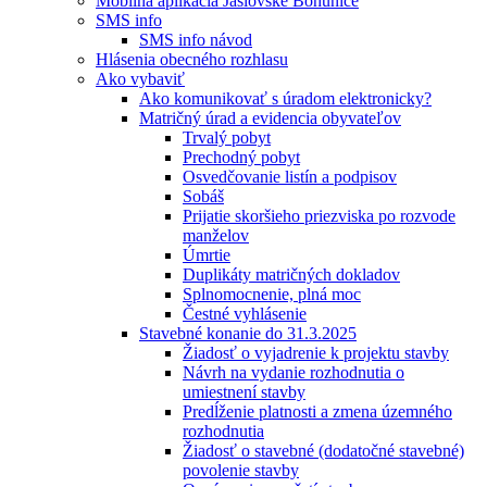
Mobilná aplikácia Jaslovské Bohunice
SMS info
SMS info návod
Hlásenia obecného rozhlasu
Ako vybaviť
Ako komunikovať s úradom elektronicky?
Matričný úrad a evidencia obyvateľov
Trvalý pobyt
Prechodný pobyt
Osvedčovanie listín a podpisov
Sobáš
Prijatie skoršieho priezviska po rozvode
manželov
Úmrtie
Duplikáty matričných dokladov
Splnomocnenie, plná moc
Čestné vyhlásenie
Stavebné konanie do 31.3.2025
Žiadosť o vyjadrenie k projektu stavby
Návrh na vydanie rozhodnutia o
umiestnení stavby
Predĺženie platnosti a zmena územného
rozhodnutia
Žiadosť o stavebné (dodatočné stavebné)
povolenie stavby