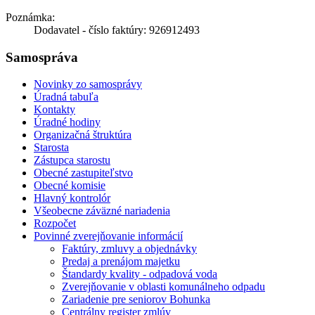
Poznámka:
Dodavatel - číslo faktúry: 926912493
Samospráva
Novinky zo samosprávy
Úradná tabuľa
Kontakty
Úradné hodiny
Organizačná štruktúra
Starosta
Zástupca starostu
Obecné zastupiteľstvo
Obecné komisie
Hlavný kontrolór
Všeobecne záväzné nariadenia
Rozpočet
Povinné zverejňovanie informácií
Faktúry, zmluvy a objednávky
Predaj a prenájom majetku
Štandardy kvality - odpadová voda
Zverejňovanie v oblasti komunálneho odpadu
Zariadenie pre seniorov Bohunka
Centrálny register zmlúv