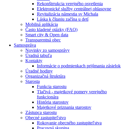
Rekonštrrukcia verejného osvetlenia
Elektronické služby centrálnej ohlasovne
Revitalizácia námestia sv Michala
Láska k čítaniu začína u detí
Mobilná aplikácia
Často kladené otázky (FAQ)
Smart city & Open data
Transparentná obec
Samospráva
Novinky zo samosprávy
Úradná tabuľa
Kontakty
Informácie o podmienkach prijímania zásielok
Úradné hodiny
Organizačná štruktúra
Starosta
Funkcia starostu
Tlačivá - majetkové pomery verejného
funkcionára
História starostov
Majetkové priznania starostov
Zástupca starostu
Obecné zastupiteľstvo
Rokovanie obecného zastupiteľstva
Pracovná skupina