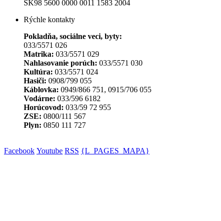
SK98 5600 0000 0011 1583 2004
Rýchle kontakty
Pokladňa, sociálne veci, byty:
033/5571 026
Matrika:
033/5571 029
Nahlasovanie porúch:
033/5571 030
Kultúra:
033/5571 024
Hasiči:
0908/799 055
Káblovka:
0949/866 751, 0915/706 055
Vodárne:
033/596 6182
Horúcovod:
033/59 72 955
ZSE:
0800/111 567
Plyn:
0850 111 727
Facebook
Youtube
RSS
{L_PAGES_MAPA}