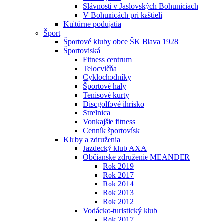
Slávnosti v Jaslovských Bohuniciach
V Bohunicách pri kaštieli
Kultúrne podujatia
Šport
Športové kluby obce ŠK Blava 1928
Športoviská
Fitness centrum
Telocvičňa
Cyklochodníky
Športové haly
Tenisové kurty
Discgolfové ihrisko
Strelnica
Vonkajšie fitness
Cenník športovísk
Kluby a združenia
Jazdecký klub AXA
Občianske združenie MEANDER
Rok 2019
Rok 2017
Rok 2014
Rok 2013
Rok 2012
Vodácko-turistický klub
Rok 2017