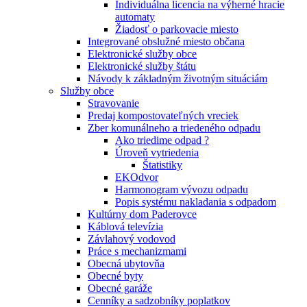
Individuálna licencia na výherné hracie
automaty
Žiadosť o parkovacie miesto
Integrované obslužné miesto občana
Elektronické služby obce
Elektronické služby štátu
Návody k základným životným situáciám
Služby obce
Stravovanie
Predaj kompostovateľných vreciek
Zber komunálneho a triedeného odpadu
Ako triedime odpad ?
Úroveň vytriedenia
Štatistiky
EKOdvor
Harmonogram vývozu odpadu
Popis systému nakladania s odpadom
Kultúrny dom Paderovce
Káblová televízia
Závlahový vodovod
Práce s mechanizmami
Obecná ubytovňa
Obecné byty
Obecné garáže
Cenníky a sadzobníky poplatkov