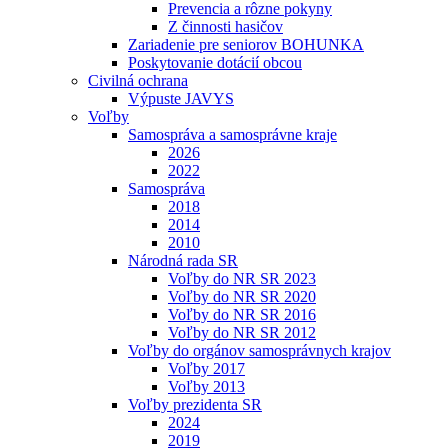
Prevencia a rôzne pokyny
Z činnosti hasičov
Zariadenie pre seniorov BOHUNKA
Poskytovanie dotácií obcou
Civilná ochrana
Výpuste JAVYS
Voľby
Samospráva a samosprávne kraje
2026
2022
Samospráva
2018
2014
2010
Národná rada SR
Voľby do NR SR 2023
Voľby do NR SR 2020
Voľby do NR SR 2016
Voľby do NR SR 2012
Voľby do orgánov samosprávnych krajov
Voľby 2017
Voľby 2013
Voľby prezidenta SR
2024
2019