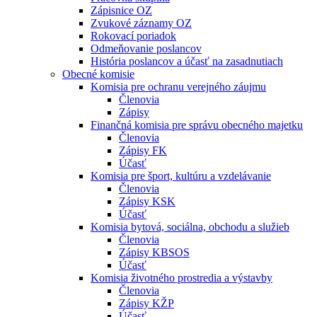
Zápisnice OZ
Zvukové záznamy OZ
Rokovací poriadok
Odmeňovanie poslancov
História poslancov a účasť na zasadnutiach
Obecné komisie
Komisia pre ochranu verejného záujmu
Členovia
Zápisy
Finančná komisia pre správu obecného majetku
Členovia
Zápisy FK
Účasť
Komisia pre šport, kultúru a vzdelávanie
Členovia
Zápisy KSK
Účasť
Komisia bytová, sociálna, obchodu a služieb
Členovia
Zápisy KBSOS
Účasť
Komisia životného prostredia a výstavby
Členovia
Zápisy KŽP
Účasť