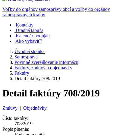
Voľby do orgánov samosprávy obcí a voľby do orgánov
samosprávnych krajov
Kontakty
Úradná tabuľa
Kalendár podujatí
Ako vybaviť?
Úvodná stránka
Samospráva
Povinné zverejňovanie informácií
Faktúry, zmluvy a objednávky
Faktúry
Detail faktúry 708/2019
Detail faktúry 708/2019
Zmluvy
|
Objednávky
Číslo faktúry:
708/2019
Popis plnenia:
Voda pramenitá