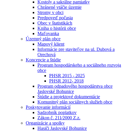
Kostoly a sakrálne pamiatky
Chránené vtáčie územie
Stromy v obci
Predpoveď počasia
Obec v štatistikách
Kniha o histórii obce
Maľovanka
Územný plán obce
Mapový klient
Informácie pre staviteľov na ul. Dubová a
Orechová
Koncepcie a štúdie
Program hospodárskeho a sociálneho rozvoja
obce
PHSR 2015 - 2025
PHSR 2012- 2018
Program odpadového hospodárstva obce
Jaslovské Bohunice
Štúdie a projektové dokumentácie
Komunitný plán sociálnych služieb obce
Poskytovanie informácií
Sadzobník poplatkov
Zákon č. 211⁄2000 Z.z.
Organizácie a spolky
Hasiči Jaslovské Bohunice