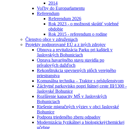
2014
Voľby do Europarlamentu
Referendum
Referendum 2026
Rok 2023 - o možnosti skrátiť volebné
obdobie
Rok 2015 - referendum o rodine
Členstvo obce v združeniach
Projekty podporované EÚ a z iných zdrojov
Obnova a revitalizácia Parku pri kaštieli v
Jaslovských Bohuniciach
Oprava havarijného stavu stavidla po
prívalových dažďoch
Rekonštrukcia spevnených plôch verejného
priestranstva
Komunálna technika – Traktor s príslušenstvom
Záchytné parkovisko popri štátnej ceste III⁄1300 -
Jaslovské Bohunice
Rozšírenie kapacity MŠ v Jaslovských
Bohuniciach
Riešenie migračných výziev v obci Jaslovské
Bohunice
Podpora triedeného zberu odpadov
Modernizácia fyzikálnej a biologickej⁄chemickej
učebne