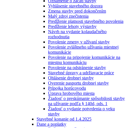
Oznámenie o začatí stavby
Vyhlásenie stavebného dozora
Zmena stavby pred dokončením
Malý zdroj znečistenia
Predĺženie platnosti stavebného povolenia
Predĺženie lehoty výstavby
Návrh na vydanie kolaudačného
rozhodnutia
Povolenie zmeny v užívaní stavby
Povolenie zvláštneho užívania miestnej
komunikácie
Povolenie na pripojenie komunikácie na
miestnu komunikáciu
Povolenie na odstránenie stavby
Stavebné úpravy a udržiavacie práce
Ohlásenie drobnej stavby
Overenie pasportu drobnej stavby
Prípojka horúcovodu
Úprava hrobového miesta
Žiadosť o preskúmanie spôsobilosti stavby
na užívanie podľa § 140d, ods. 1
Žiadosť o vydanie potvrdenia o veku
stavby
Stavebné konanie od 1.4.2025
Dane a poplatky