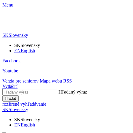
Menu
SK
Slovensky
SK
Slovensky
EN
English
Facebook
Youtube
Verzia pre seniorov
Mapa webu
RSS
Vytlačiť
Hľadaný výraz
Hľadať
rozšírené vyhľadávanie
SK
Slovensky
SK
Slovensky
EN
English