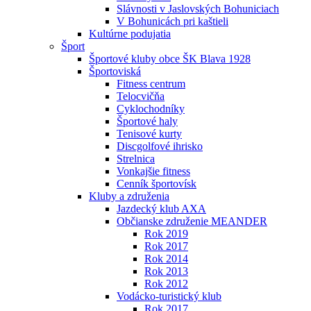
Slávnosti v Jaslovských Bohuniciach
V Bohunicách pri kaštieli
Kultúrne podujatia
Šport
Športové kluby obce ŠK Blava 1928
Športoviská
Fitness centrum
Telocvičňa
Cyklochodníky
Športové haly
Tenisové kurty
Discgolfové ihrisko
Strelnica
Vonkajšie fitness
Cenník športovísk
Kluby a združenia
Jazdecký klub AXA
Občianske združenie MEANDER
Rok 2019
Rok 2017
Rok 2014
Rok 2013
Rok 2012
Vodácko-turistický klub
Rok 2017