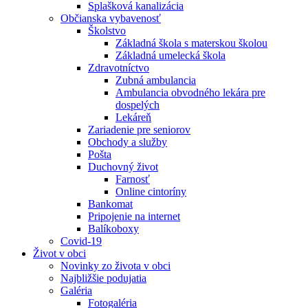
Splašková kanalizácia
Občianska vybavenosť
Školstvo
Základná škola s materskou školou
Základná umelecká škola
Zdravotníctvo
Zubná ambulancia
Ambulancia obvodného lekára pre
dospelých
Lekáreň
Zariadenie pre seniorov
Obchody a služby
Pošta
Duchovný život
Farnosť
Online cintoríny
Bankomat
Pripojenie na internet
Balíkoboxy
Covid-19
Život v obci
Novinky zo života v obci
Najbližšie podujatia
Galéria
Fotogaléria