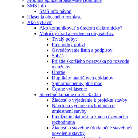
Mobilná aplikácia Jaslovské Bohunice
SMS info
SMS info návod
Hlásenia obecného rozhlasu
Ako vybaviť
Ako komunikovať s úradom elektronicky?
Matričný úrad a evidencia obyvateľov
Trvalý pobyt
Prechodný pobyt
Osvedčovanie listín a podpisov
Sobáš
Prijatie skoršieho priezviska po rozvode
manželov
Úmrtie
Duplikáty matričných dokladov
Splnomocnenie, plná moc
Čestné vyhlásenie
Stavebné konanie do 31.3.2025
Žiadosť o vyjadrenie k projektu stavby
Návrh na vydanie rozhodnutia o
umiestnení stavby
Predĺženie platnosti a zmena územného
rozhodnutia
Žiadosť o stavebné (dodatočné stavebné)
povolenie stavby