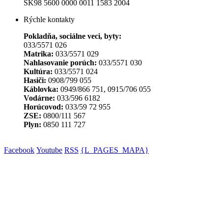
SK98 5600 0000 0011 1583 2004
Rýchle kontakty
Pokladňa, sociálne veci, byty:
033/5571 026
Matrika:
033/5571 029
Nahlasovanie porúch:
033/5571 030
Kultúra:
033/5571 024
Hasiči:
0908/799 055
Káblovka:
0949/866 751, 0915/706 055
Vodárne:
033/596 6182
Horúcovod:
033/59 72 955
ZSE:
0800/111 567
Plyn:
0850 111 727
Facebook
Youtube
RSS
{L_PAGES_MAPA}