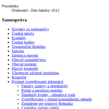
Poznámka:
Dodavatel - číslo faktúry: 4512
Samospráva
Novinky zo samosprávy
Úradná tabuľa
Kontakty
Úradné hodiny
Organizačná štruktúra
Starosta
Zástupca starostu
Obecné zastupiteľstvo
Obecné komisie
Hlavný kontrolór
Všeobecne záväzné nariadenia
Rozpočet
Povinné zverejňovanie informácií
Faktúry, zmluvy a objednávky
Predaj a prenájom majetku
Štandardy kvality - odpadová voda
Zverejňovanie v oblasti komunálneho odpadu
Zariadenie pre seniorov Bohunka
Centrálny register zmlúv