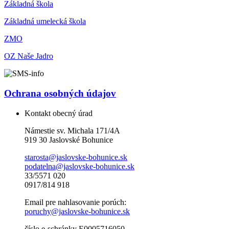
Základná škola
Základná umelecká škola
ZMO
OZ Naše Jadro
Ochrana osobných údajov
Kontakt obecný úrad
Námestie sv. Michala 171/4A
919 30 Jaslovské Bohunice
starosta@jaslovske-bohunice.sk
podatelna@jaslovske-bohunice.sk
33/5571 020
0917/814 918
Email pre nahlasovanie porúch:
poruchy@jaslovske-bohunice.sk
číslo e-schránky E0005716050