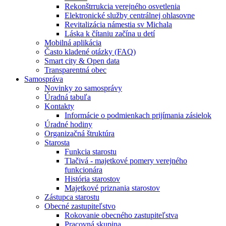
Rekonštrrukcia verejného osvetlenia
Elektronické služby centrálnej ohlasovne
Revitalizácia námestia sv Michala
Láska k čítaniu začína u detí
Mobilná aplikácia
Často kladené otázky (FAQ)
Smart city & Open data
Transparentná obec
Samospráva
Novinky zo samosprávy
Úradná tabuľa
Kontakty
Informácie o podmienkach prijímania zásielok
Úradné hodiny
Organizačná štruktúra
Starosta
Funkcia starostu
Tlačivá - majetkové pomery verejného
funkcionára
História starostov
Majetkové priznania starostov
Zástupca starostu
Obecné zastupiteľstvo
Rokovanie obecného zastupiteľstva
Pracovná skupina