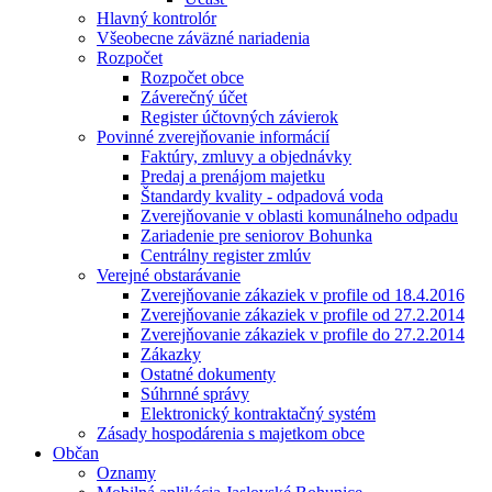
Hlavný kontrolór
Všeobecne záväzné nariadenia
Rozpočet
Rozpočet obce
Záverečný účet
Register účtovných závierok
Povinné zverejňovanie informácií
Faktúry, zmluvy a objednávky
Predaj a prenájom majetku
Štandardy kvality - odpadová voda
Zverejňovanie v oblasti komunálneho odpadu
Zariadenie pre seniorov Bohunka
Centrálny register zmlúv
Verejné obstarávanie
Zverejňovanie zákaziek v profile od 18.4.2016
Zverejňovanie zákaziek v profile od 27.2.2014
Zverejňovanie zákaziek v profile do 27.2.2014
Zákazky
Ostatné dokumenty
Súhrnné správy
Elektronický kontraktačný systém
Zásady hospodárenia s majetkom obce
Občan
Oznamy