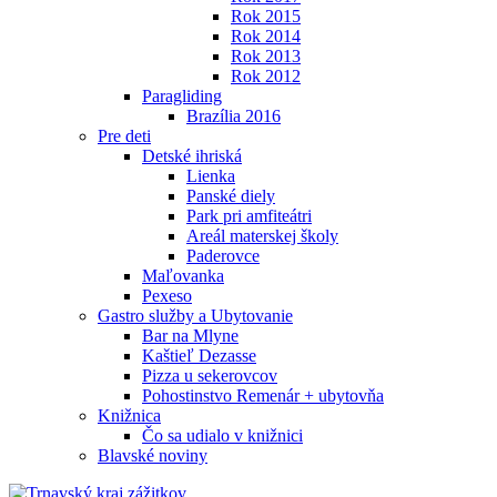
Rok 2015
Rok 2014
Rok 2013
Rok 2012
Paragliding
Brazília 2016
Pre deti
Detské ihriská
Lienka
Panské diely
Park pri amfiteátri
Areál materskej školy
Paderovce
Maľovanka
Pexeso
Gastro služby a Ubytovanie
Bar na Mlyne
Kaštieľ Dezasse
Pizza u sekerovcov
Pohostinstvo Remenár + ubytovňa
Knižnica
Čo sa udialo v knižnici
Blavské noviny