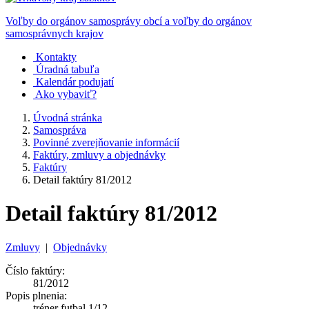
Voľby do orgánov samosprávy obcí a voľby do orgánov
samosprávnych krajov
Kontakty
Úradná tabuľa
Kalendár podujatí
Ako vybaviť?
Úvodná stránka
Samospráva
Povinné zverejňovanie informácií
Faktúry, zmluvy a objednávky
Faktúry
Detail faktúry 81/2012
Detail faktúry 81/2012
Zmluvy
|
Objednávky
Číslo faktúry:
81/2012
Popis plnenia:
tréner futbal 1/12