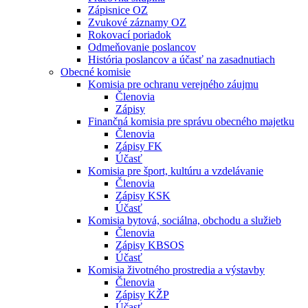
Zápisnice OZ
Zvukové záznamy OZ
Rokovací poriadok
Odmeňovanie poslancov
História poslancov a účasť na zasadnutiach
Obecné komisie
Komisia pre ochranu verejného záujmu
Členovia
Zápisy
Finančná komisia pre správu obecného majetku
Členovia
Zápisy FK
Účasť
Komisia pre šport, kultúru a vzdelávanie
Členovia
Zápisy KSK
Účasť
Komisia bytová, sociálna, obchodu a služieb
Členovia
Zápisy KBSOS
Účasť
Komisia životného prostredia a výstavby
Členovia
Zápisy KŽP
Účasť