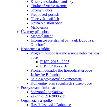
Kostoly a sakrálne pamiatky
Chránené vtáčie územie
Stromy v obci
Predpoveď počasia
Obec v štatistikách
Kniha o histórii obce
Maľovanka
Územný plán obce
Mapový klient
Informácie pre staviteľov na ul. Dubová a
Orechová
Koncepcie a štúdie
Program hospodárskeho a sociálneho rozvoja
obce
PHSR 2015 - 2025
PHSR 2012- 2018
Program odpadového hospodárstva obce
Jaslovské Bohunice
Štúdie a projektové dokumentácie
Komunitný plán sociálnych služieb obce
Poskytovanie informácií
Sadzobník poplatkov
Zákon č. 211⁄2000 Z.z.
Organizácie a spolky
Hasiči Jaslovské Bohunice