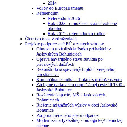
2014
Voľby do Europarlamentu
Referendum
Referendum 2026
Rok 2023 - o možnosti skrátiť volebné
obdobie
Rok 2015 - referendum o rodine
Členstvo obce v združeniach
Projekty podporované EÚ a z iných zdrojov
Obnova a revitalizácia Parku pri kaštieli v
Jaslovských Bohuniciach
Oprava havarijného stavu stavidla po
prívalových dažďoch
Rekonštrukcia spevnených plôch verejného
priestranstva
Komunálna technika – Traktor s príslušenstvom
Záchytné parkovisko popri štátnej ceste III⁄1300 -
Jaslovské Bohunice
Rozšírenie kapacity MŠ v Jaslovských
Bohuniciach
Riešenie migračných výziev v obci Jaslovské
Bohunice
Podpora triedeného zberu odpadov
Modernizácia fyzikálnej a biologickej⁄chemickej
učebne