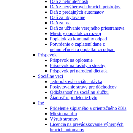
Daň z nehnuteľnosti
Daň z nevýherných hracích prístrojov
Daň z predajných automatov
Daň za ubytovanie
Daň za psa
Daň za užívanie verejného priestranstva
Miestny poplatok za rozvoj
Poplatok za komunálny odpad
Potvrdenie o zaplatení dane z
nehnuteľnosti a poplatku za odpad
Príspevok
Príspevok na oplotenie
Príspevok na fasády a strechy
Príspevok pri narodení dieťaťa
Sociálne veci
Jednorázová sociálna dávka
Poskytovanie stravy pre dôchodcov
Odkázanosť na sociálnu službu
Žiadosť o pridelenie bytu
Iné
Pridelenie súpisného a orientačného čísla
Miesto na trhu
Výrub stromov
Licencia na prevádzkovanie výherných
hracích automatov