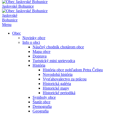
Jaslovské Bohunice
Jaslovské
Bohunice
Menu
Obec
Novinky obce
Info o obci
Náučný chodník chotárom obce
Mapa obce
Doprava
Turistický mini sprievodca
História
História obce pohľadom Petra Čeligu
Novodobá história
Vysťahovalectvo za prácou
Historická galéria
Historické mapy
Historické periodiká
Symboly obce
Štatút obce
Demografia
Geografia