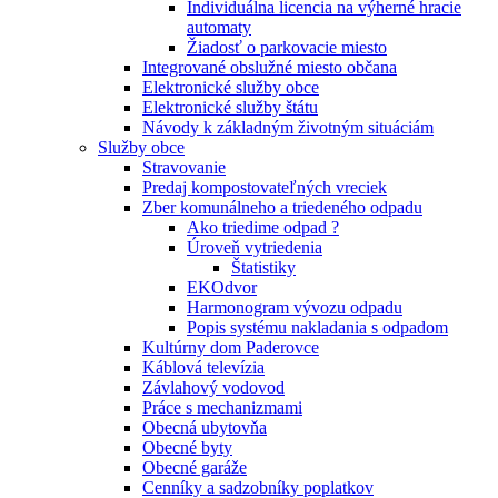
Individuálna licencia na výherné hracie
automaty
Žiadosť o parkovacie miesto
Integrované obslužné miesto občana
Elektronické služby obce
Elektronické služby štátu
Návody k základným životným situáciám
Služby obce
Stravovanie
Predaj kompostovateľných vreciek
Zber komunálneho a triedeného odpadu
Ako triedime odpad ?
Úroveň vytriedenia
Štatistiky
EKOdvor
Harmonogram vývozu odpadu
Popis systému nakladania s odpadom
Kultúrny dom Paderovce
Káblová televízia
Závlahový vodovod
Práce s mechanizmami
Obecná ubytovňa
Obecné byty
Obecné garáže
Cenníky a sadzobníky poplatkov