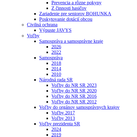
Prevencia a rôzne pokyny
Z činnosti hasičov
Zariadenie pre seniorov BOHUNKA
Poskytovanie dotácií obcou
Civilná ochrana
Výpuste JAVYS
Voľby
Samospráva a samosprávne kraje
2026
2022
Samospráva
2018
2014
2010
Národná rada SR
Voľby do NR SR 2023
Voľby do NR SR 2020
Voľby do NR SR 2016
Voľby do NR SR 2012
Voľby do orgánov samosprávnych krajov
Voľby 2017
Voľby 2013
Voľby prezidenta SR
2024
2019