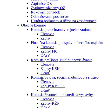
Zápisnice OZ
Zvukové záznamy OZ
Rokovací poriadok
Odmeňovanie poslancov
História poslancov a účasť na zasadnutiach
Obecné komisie
Komisia pre ochranu verejného záujmu
Členovia
Zápisy
Finančná komisia pre správu obecného majetku
Členovia
Zápisy FK
Účasť
Komisia pre šport, kultúru a vzdelávanie
Členovia
Zápisy KSK
Účasť
Komisia bytová, sociálna, obchodu a služieb
Členovia
Zápisy KBSOS
Účasť
Komisia životného prostredia a výstavby
Členovia
Zápisy KŽP
Účasť