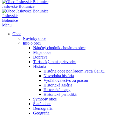
Jaslovské Bohunice
Jaslovské
Bohunice
Menu
Obec
Novinky obce
Info o obci
Náučný chodník chotárom obce
Mapa obce
Doprava
Turistický mini sprievodca
História
História obce pohľadom Petra Čeligu
Novodobá história
Vysťahovalectvo za prácou
Historická galéria
Historické mapy
Historické periodiká
Symboly obce
Štatút obce
Demografia
Geografia