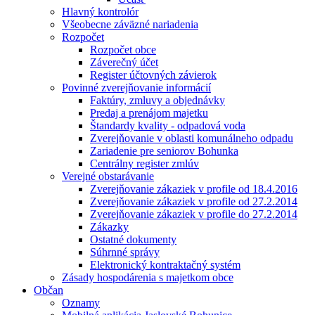
Hlavný kontrolór
Všeobecne záväzné nariadenia
Rozpočet
Rozpočet obce
Záverečný účet
Register účtovných závierok
Povinné zverejňovanie informácií
Faktúry, zmluvy a objednávky
Predaj a prenájom majetku
Štandardy kvality - odpadová voda
Zverejňovanie v oblasti komunálneho odpadu
Zariadenie pre seniorov Bohunka
Centrálny register zmlúv
Verejné obstarávanie
Zverejňovanie zákaziek v profile od 18.4.2016
Zverejňovanie zákaziek v profile od 27.2.2014
Zverejňovanie zákaziek v profile do 27.2.2014
Zákazky
Ostatné dokumenty
Súhrnné správy
Elektronický kontraktačný systém
Zásady hospodárenia s majetkom obce
Občan
Oznamy