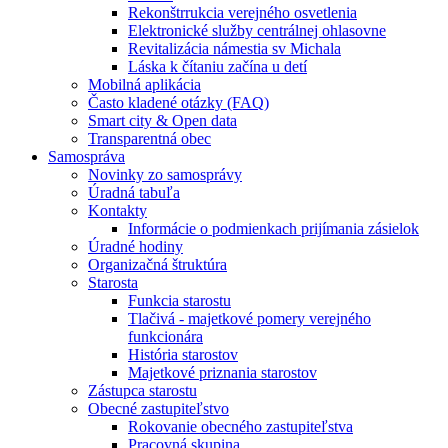
Rekonštrrukcia verejného osvetlenia
Elektronické služby centrálnej ohlasovne
Revitalizácia námestia sv Michala
Láska k čítaniu začína u detí
Mobilná aplikácia
Často kladené otázky (FAQ)
Smart city & Open data
Transparentná obec
Samospráva
Novinky zo samosprávy
Úradná tabuľa
Kontakty
Informácie o podmienkach prijímania zásielok
Úradné hodiny
Organizačná štruktúra
Starosta
Funkcia starostu
Tlačivá - majetkové pomery verejného
funkcionára
História starostov
Majetkové priznania starostov
Zástupca starostu
Obecné zastupiteľstvo
Rokovanie obecného zastupiteľstva
Pracovná skupina