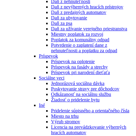
Daň z nehnuteľnosti
Daň z nevýherných hracích prístrojov
Daň z predajných automatov
Daň za ubytovanie
Daň za psa
Daň za užívanie verejného priestranstva
Miestny poplatok za rozvoj
Poplatok za komunálny odpad
Potvrdenie o zaplatení dane z
nehnuteľnosti a poplatku za odpad
Príspevok
Príspevok na oplotenie
Príspevok na fasády a strechy
Príspevok pri narodení dieťaťa
Sociálne veci
Jednorázová sociálna dávka
Poskytovanie stravy pre dôchodcov
Odkázanosť na sociálnu službu
Žiadosť o pridelenie bytu
Iné
Pridelenie súpisného a orientačného čísla
Miesto na trhu
Výrub stromov
Licencia na prevádzkovanie výherných
hracích automatov