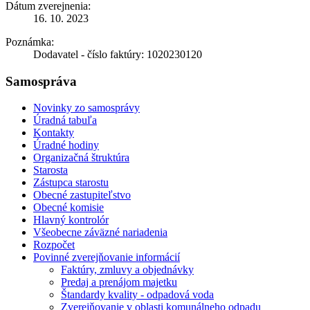
Dátum zverejnenia:
16. 10. 2023
Poznámka:
Dodavatel - číslo faktúry: 1020230120
Samospráva
Novinky zo samosprávy
Úradná tabuľa
Kontakty
Úradné hodiny
Organizačná štruktúra
Starosta
Zástupca starostu
Obecné zastupiteľstvo
Obecné komisie
Hlavný kontrolór
Všeobecne záväzné nariadenia
Rozpočet
Povinné zverejňovanie informácií
Faktúry, zmluvy a objednávky
Predaj a prenájom majetku
Štandardy kvality - odpadová voda
Zverejňovanie v oblasti komunálneho odpadu