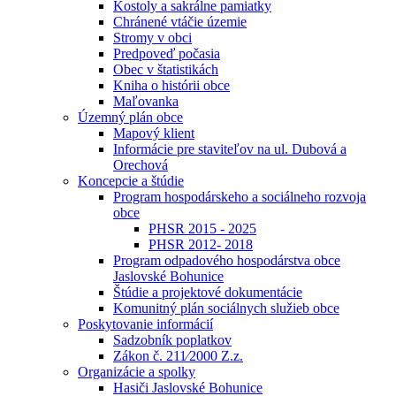
Kostoly a sakrálne pamiatky
Chránené vtáčie územie
Stromy v obci
Predpoveď počasia
Obec v štatistikách
Kniha o histórii obce
Maľovanka
Územný plán obce
Mapový klient
Informácie pre staviteľov na ul. Dubová a
Orechová
Koncepcie a štúdie
Program hospodárskeho a sociálneho rozvoja
obce
PHSR 2015 - 2025
PHSR 2012- 2018
Program odpadového hospodárstva obce
Jaslovské Bohunice
Štúdie a projektové dokumentácie
Komunitný plán sociálnych služieb obce
Poskytovanie informácií
Sadzobník poplatkov
Zákon č. 211⁄2000 Z.z.
Organizácie a spolky
Hasiči Jaslovské Bohunice