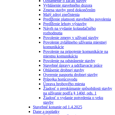
Oznámenie o začatí stavby
Vyhlásenie stavebného dozora
Zmena stavby pred dokončením
Malý zdroj znečistenia
Predĺženie platnosti stavebného povolenia
Predĺženie lehoty výstavby
Návrh na vydanie kolaudačného
rozhodnutia
Povolenie zmeny v užívaní stavby
Povolenie zvláštneho užívania miestnej
komunikácie
Povolenie na pripojenie komunikácie na
miestnu komunikáciu
Povolenie na odstránenie stavby
Stavebné úpravy a udržiavacie práce
Ohlásenie drobnej stavby
Overenie pasportu drobnej stavby
Prípojka horúcovodu
Úprava hrobového miesta
Žiadosť o preskúmanie spôsobilosti stavby
na užívanie podľa § 140d, ods. 1
Žiadosť o vydanie potvrdenia o veku
stavby
Stavebné konanie od 1.4.2025
Dane a poplatky