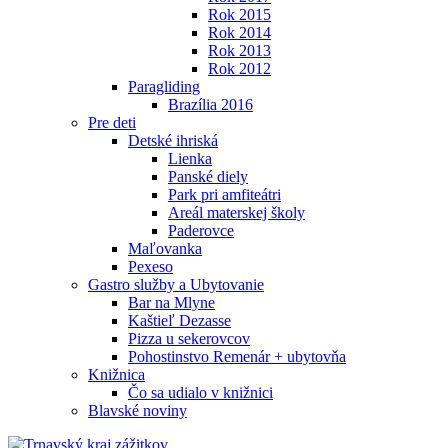
Rok 2015
Rok 2014
Rok 2013
Rok 2012
Paragliding
Brazília 2016
Pre deti
Detské ihriská
Lienka
Panské diely
Park pri amfiteátri
Areál materskej školy
Paderovce
Maľovanka
Pexeso
Gastro služby a Ubytovanie
Bar na Mlyne
Kaštieľ Dezasse
Pizza u sekerovcov
Pohostinstvo Remenár + ubytovňa
Knižnica
Čo sa udialo v knižnici
Blavské noviny