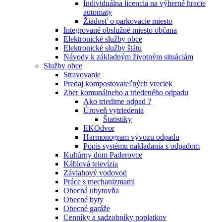
Individuálna licencia na výherné hracie
automaty
Žiadosť o parkovacie miesto
Integrované obslužné miesto občana
Elektronické služby obce
Elektronické služby štátu
Návody k základným životným situáciám
Služby obce
Stravovanie
Predaj kompostovateľných vreciek
Zber komunálneho a triedeného odpadu
Ako triedime odpad ?
Úroveň vytriedenia
Štatistiky
EKOdvor
Harmonogram vývozu odpadu
Popis systému nakladania s odpadom
Kultúrny dom Paderovce
Káblová televízia
Závlahový vodovod
Práce s mechanizmami
Obecná ubytovňa
Obecné byty
Obecné garáže
Cenníky a sadzobníky poplatkov