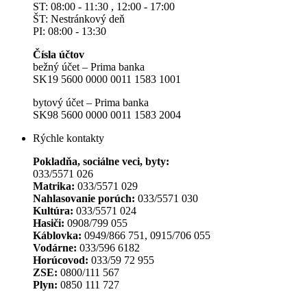
ST: 08:00 - 11:30 , 12:00 - 17:00
ŠT: Nestránkový deň
PI: 08:00 - 13:30
Čísla účtov
bežný účet – Prima banka
SK19 5600 0000 0011 1583 1001
bytový účet – Prima banka
SK98 5600 0000 0011 1583 2004
Rýchle kontakty
Pokladňa, sociálne veci, byty:
033/5571 026
Matrika:
033/5571 029
Nahlasovanie porúch:
033/5571 030
Kultúra:
033/5571 024
Hasiči:
0908/799 055
Káblovka:
0949/866 751, 0915/706 055
Vodárne:
033/596 6182
Horúcovod:
033/59 72 955
ZSE:
0800/111 567
Plyn:
0850 111 727