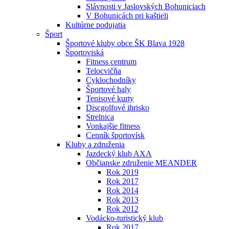
Slávnosti v Jaslovských Bohuniciach
V Bohunicách pri kaštieli
Kultúrne podujatia
Šport
Športové kluby obce ŠK Blava 1928
Športoviská
Fitness centrum
Telocvičňa
Cyklochodníky
Športové haly
Tenisové kurty
Discgolfové ihrisko
Strelnica
Vonkajšie fitness
Cenník športovísk
Kluby a združenia
Jazdecký klub AXA
Občianske združenie MEANDER
Rok 2019
Rok 2017
Rok 2014
Rok 2013
Rok 2012
Vodácko-turistický klub
Rok 2017