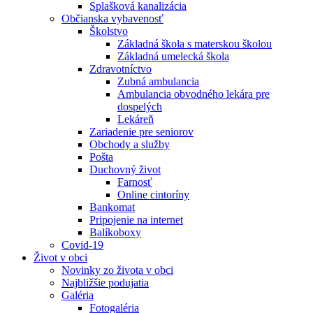
Splašková kanalizácia
Občianska vybavenosť
Školstvo
Základná škola s materskou školou
Základná umelecká škola
Zdravotníctvo
Zubná ambulancia
Ambulancia obvodného lekára pre
dospelých
Lekáreň
Zariadenie pre seniorov
Obchody a služby
Pošta
Duchovný život
Farnosť
Online cintoríny
Bankomat
Pripojenie na internet
Balíkoboxy
Covid-19
Život v obci
Novinky zo života v obci
Najbližšie podujatia
Galéria
Fotogaléria