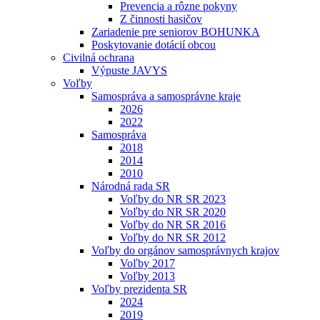
Prevencia a rôzne pokyny
Z činnosti hasičov
Zariadenie pre seniorov BOHUNKA
Poskytovanie dotácií obcou
Civilná ochrana
Výpuste JAVYS
Voľby
Samospráva a samosprávne kraje
2026
2022
Samospráva
2018
2014
2010
Národná rada SR
Voľby do NR SR 2023
Voľby do NR SR 2020
Voľby do NR SR 2016
Voľby do NR SR 2012
Voľby do orgánov samosprávnych krajov
Voľby 2017
Voľby 2013
Voľby prezidenta SR
2024
2019