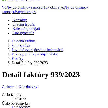
Voľby do orgánov samosprávy obcí a voľby do orgánov
samosprávnych krajov
Kontakty
Úradná tabuľa
Kalendár podujatí
Ako vybaviť?
Úvodná stránka
Samospráva
Povinné zverejňovanie informácií
Faktúry, zmluvy a objednávky
Faktúry
Detail faktúry 939/2023
Detail faktúry 939/2023
Zmluvy
|
Objednávky
Číslo faktúry:
939/2023
Číslo objednávky:
12/2300227