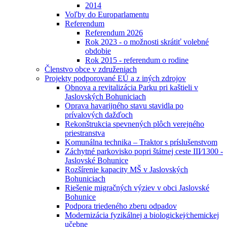
2014
Voľby do Europarlamentu
Referendum
Referendum 2026
Rok 2023 - o možnosti skrátiť volebné
obdobie
Rok 2015 - referendum o rodine
Členstvo obce v združeniach
Projekty podporované EÚ a z iných zdrojov
Obnova a revitalizácia Parku pri kaštieli v
Jaslovských Bohuniciach
Oprava havarijného stavu stavidla po
prívalových dažďoch
Rekonštrukcia spevnených plôch verejného
priestranstva
Komunálna technika – Traktor s príslušenstvom
Záchytné parkovisko popri štátnej ceste III⁄1300 -
Jaslovské Bohunice
Rozšírenie kapacity MŠ v Jaslovských
Bohuniciach
Riešenie migračných výziev v obci Jaslovské
Bohunice
Podpora triedeného zberu odpadov
Modernizácia fyzikálnej a biologickej⁄chemickej
učebne