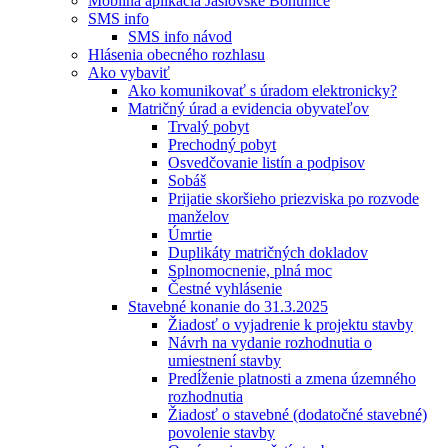
Mobilná aplikácia Jaslovské Bohunice
SMS info
SMS info návod
Hlásenia obecného rozhlasu
Ako vybaviť
Ako komunikovať s úradom elektronicky?
Matričný úrad a evidencia obyvateľov
Trvalý pobyt
Prechodný pobyt
Osvedčovanie listín a podpisov
Sobáš
Prijatie skoršieho priezviska po rozvode
manželov
Úmrtie
Duplikáty matričných dokladov
Splnomocnenie, plná moc
Čestné vyhlásenie
Stavebné konanie do 31.3.2025
Žiadosť o vyjadrenie k projektu stavby
Návrh na vydanie rozhodnutia o
umiestnení stavby
Predĺženie platnosti a zmena územného
rozhodnutia
Žiadosť o stavebné (dodatočné stavebné)
povolenie stavby