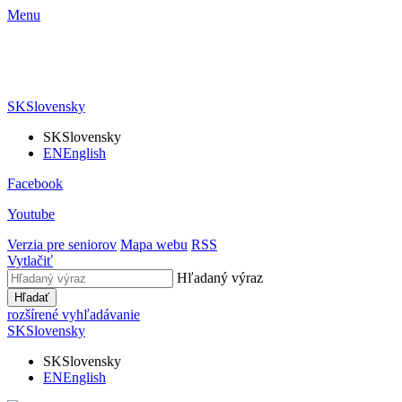
Menu
SK
Slovensky
SK
Slovensky
EN
English
Facebook
Youtube
Verzia pre seniorov
Mapa webu
RSS
Vytlačiť
Hľadaný výraz
Hľadať
rozšírené vyhľadávanie
SK
Slovensky
SK
Slovensky
EN
English