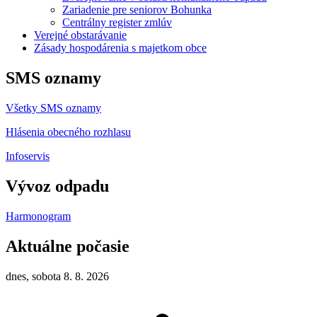
Zariadenie pre seniorov Bohunka
Centrálny register zmlúv
Verejné obstarávanie
Zásady hospodárenia s majetkom obce
SMS oznamy
Všetky SMS oznamy
Hlásenia obecného rozhlasu
Infoservis
Vývoz odpadu
Harmonogram
Aktuálne počasie
dnes, sobota 8. 8. 2026