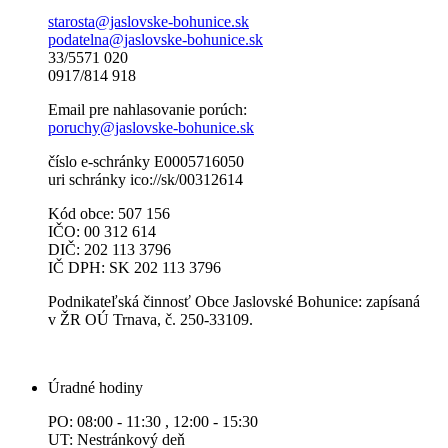
starosta@jaslovske-bohunice.sk
podatelna@jaslovske-bohunice.sk
33/5571 020
0917/814 918
Email pre nahlasovanie porúch:
poruchy@jaslovske-bohunice.sk
číslo e-schránky E0005716050
uri schránky ico://sk/00312614
Kód obce: 507 156
IČO: 00 312 614
DIČ: 202 113 3796
IČ DPH: SK 202 113 3796
Podnikateľská činnosť Obce Jaslovské Bohunice: zapísaná
v ŽR OÚ Trnava, č. 250-33109.
Úradné hodiny
PO: 08:00 - 11:30 , 12:00 - 15:30
UT: Nestránkový deň