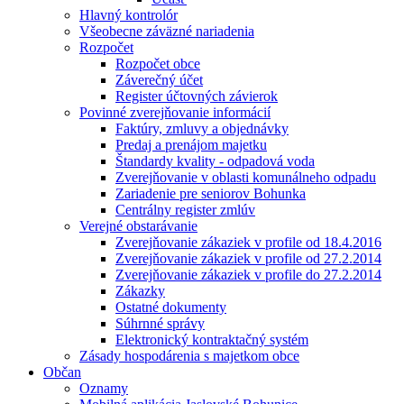
Hlavný kontrolór
Všeobecne záväzné nariadenia
Rozpočet
Rozpočet obce
Záverečný účet
Register účtovných závierok
Povinné zverejňovanie informácií
Faktúry, zmluvy a objednávky
Predaj a prenájom majetku
Štandardy kvality - odpadová voda
Zverejňovanie v oblasti komunálneho odpadu
Zariadenie pre seniorov Bohunka
Centrálny register zmlúv
Verejné obstarávanie
Zverejňovanie zákaziek v profile od 18.4.2016
Zverejňovanie zákaziek v profile od 27.2.2014
Zverejňovanie zákaziek v profile do 27.2.2014
Zákazky
Ostatné dokumenty
Súhrnné správy
Elektronický kontraktačný systém
Zásady hospodárenia s majetkom obce
Občan
Oznamy