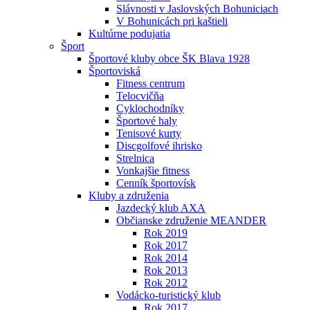
Slávnosti v Jaslovských Bohuniciach
V Bohunicách pri kaštieli
Kultúrne podujatia
Šport
Športové kluby obce ŠK Blava 1928
Športoviská
Fitness centrum
Telocvičňa
Cyklochodníky
Športové haly
Tenisové kurty
Discgolfové ihrisko
Strelnica
Vonkajšie fitness
Cenník športovísk
Kluby a združenia
Jazdecký klub AXA
Občianske združenie MEANDER
Rok 2019
Rok 2017
Rok 2014
Rok 2013
Rok 2012
Vodácko-turistický klub
Rok 2017