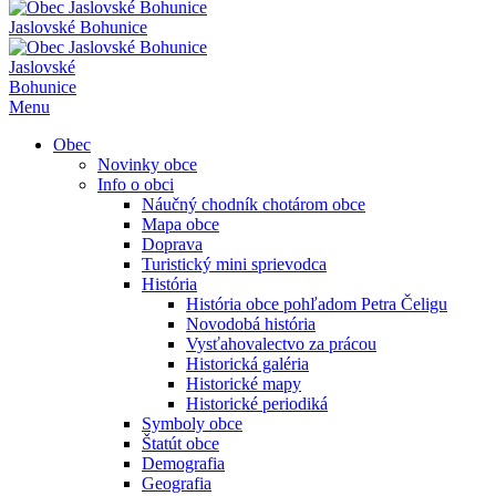
Jaslovské Bohunice
Jaslovské
Bohunice
Menu
Obec
Novinky obce
Info o obci
Náučný chodník chotárom obce
Mapa obce
Doprava
Turistický mini sprievodca
História
História obce pohľadom Petra Čeligu
Novodobá história
Vysťahovalectvo za prácou
Historická galéria
Historické mapy
Historické periodiká
Symboly obce
Štatút obce
Demografia
Geografia