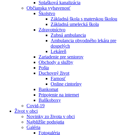
Splašková kanalizácia
Občianska vybavenosť
Školstvo
Základná škola s materskou školou
Základná umelecká škola
Zdravotníctvo
Zubná ambulancia
Ambulancia obvodného lekára pre
dospelých
Lekáreň
Zariadenie pre seniorov
Obchody a služby
Pošta
Duchovný život
Farnosť
Online cintoríny
Bankomat
Pripojenie na internet
Balíkoboxy
Covid-19
Život v obci
Novinky zo života v obci
Najbližšie podujatia
Galéria
Fotogaléria