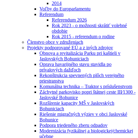
2014
Voľby do Europarlamentu
Referendum
Referendum 2026
Rok 2023 - o možnosti skrátiť volebné
obdobie
Rok 2015 - referendum o rodine
Členstvo obce v združeniach
Projekty podporované EÚ a z iných zdrojov
Obnova a revitalizácia Parku pri kaštieli v
Jaslovských Bohuniciach
Oprava havarijného stavu stavidla po
prívalových dažďoch
Rekonštrukcia spevnených plôch verejného
priestranstva
Komunálna technika – Traktor s príslušenstvom
Záchytné parkovisko popri štátnej ceste III⁄1300 -
Jaslovské Bohunice
Rozšírenie kapacity MŠ v Jaslovských
Bohuniciach
Riešenie migračných výziev v obci Jaslovské
Bohunice
Podpora triedeného zberu odpadov
Modernizácia fyzikálnej a biologickej⁄chemickej
učebne