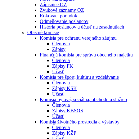
Zápisnice OZ
Zvukové záznamy OZ
Rokovací poriadok
Odmeňovanie poslancov
História poslancov a účasť na zasadnutiach
Obecné komisie
Komisia pre ochranu verejného záujmu
Členovia
Zápisy
Finančná komisia pre správu obecného majetku
Členovia
Zápisy FK
Účasť
Komisia pre šport, kultúru a vzdelávanie
Členovia
Zápisy KSK
Účasť
Komisia bytová, sociálna, obchodu a služieb
Členovia
Zápisy KBSOS
Účasť
Komisia životného prostredia a výstavby
Členovia
Zápisy KŽP
Účasť