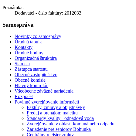
Poznámka:
Dodavatel - číslo faktúry: 2012033
Samospráva
Novinky zo samosprávy
Úradná tabuľa
Kontakty
Úradné hodiny
Organizačná štruktúra
Starosta
Zástupca starostu
Obecné zastupiteľstvo
Obecné komisie
Hlavný kontrolór
Všeobecne záväzné nariadenia
Rozpočet
Povinné zverejňovanie informácií
Faktúry, zmluvy a objednávky
Predaj a prenájom majetku
Štandardy kvality - odpadová voda
Zverejňovanie v oblasti komunálneho odpadu
Zariadenie pre seniorov Bohunka
Centrálny register zmlúv