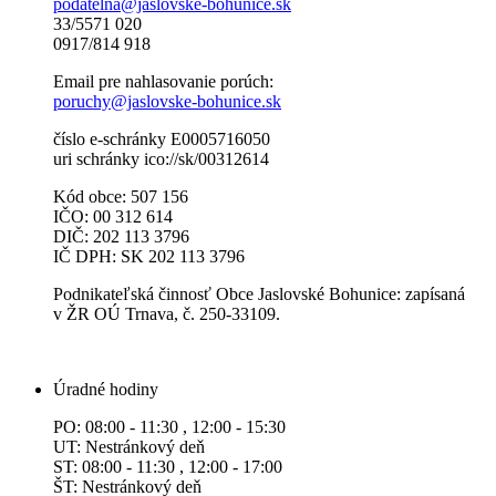
podatelna@jaslovske-bohunice.sk
33/5571 020
0917/814 918
Email pre nahlasovanie porúch:
poruchy@jaslovske-bohunice.sk
číslo e-schránky E0005716050
uri schránky ico://sk/00312614
Kód obce: 507 156
IČO: 00 312 614
DIČ: 202 113 3796
IČ DPH: SK 202 113 3796
Podnikateľská činnosť Obce Jaslovské Bohunice: zapísaná
v ŽR OÚ Trnava, č. 250-33109.
Úradné hodiny
PO: 08:00 - 11:30 , 12:00 - 15:30
UT: Nestránkový deň
ST: 08:00 - 11:30 , 12:00 - 17:00
ŠT: Nestránkový deň