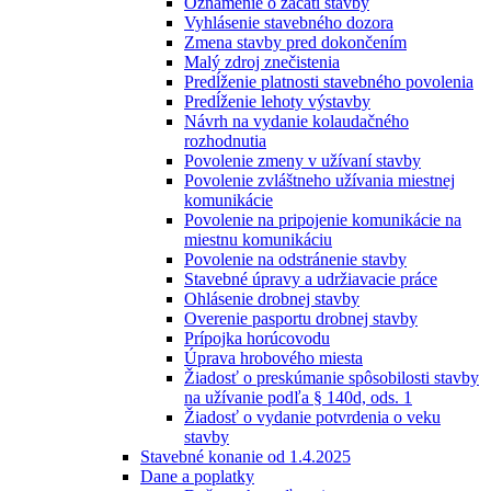
Oznámenie o začatí stavby
Vyhlásenie stavebného dozora
Zmena stavby pred dokončením
Malý zdroj znečistenia
Predĺženie platnosti stavebného povolenia
Predĺženie lehoty výstavby
Návrh na vydanie kolaudačného
rozhodnutia
Povolenie zmeny v užívaní stavby
Povolenie zvláštneho užívania miestnej
komunikácie
Povolenie na pripojenie komunikácie na
miestnu komunikáciu
Povolenie na odstránenie stavby
Stavebné úpravy a udržiavacie práce
Ohlásenie drobnej stavby
Overenie pasportu drobnej stavby
Prípojka horúcovodu
Úprava hrobového miesta
Žiadosť o preskúmanie spôsobilosti stavby
na užívanie podľa § 140d, ods. 1
Žiadosť o vydanie potvrdenia o veku
stavby
Stavebné konanie od 1.4.2025
Dane a poplatky