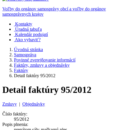
Voľby do orgánov samosprávy obcí a voľby do orgánov
samosprávnych krajov
Kontakty
Úradná tabuľa
Kalendár podujatí
Ako vybaviť?
Úvodná stránka
Samospráva
Povinné zverejňovanie informácií
Faktúry, zmluvy a objednávky
Faktúry
Detail faktúry 95/2012
Detail faktúry 95/2012
Zmluvy
|
Objednávky
Číslo faktúry:
95/2012
Popis plnenia:
prenájom sály-maškarný ples