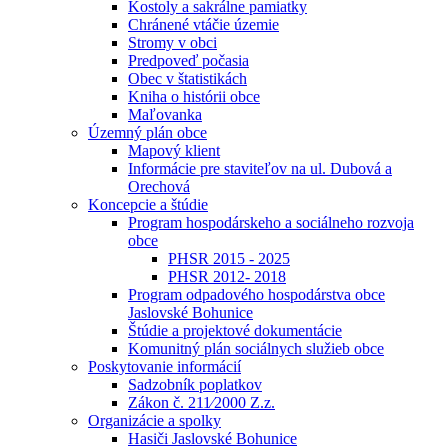
Kostoly a sakrálne pamiatky
Chránené vtáčie územie
Stromy v obci
Predpoveď počasia
Obec v štatistikách
Kniha o histórii obce
Maľovanka
Územný plán obce
Mapový klient
Informácie pre staviteľov na ul. Dubová a
Orechová
Koncepcie a štúdie
Program hospodárskeho a sociálneho rozvoja
obce
PHSR 2015 - 2025
PHSR 2012- 2018
Program odpadového hospodárstva obce
Jaslovské Bohunice
Štúdie a projektové dokumentácie
Komunitný plán sociálnych služieb obce
Poskytovanie informácií
Sadzobník poplatkov
Zákon č. 211⁄2000 Z.z.
Organizácie a spolky
Hasiči Jaslovské Bohunice