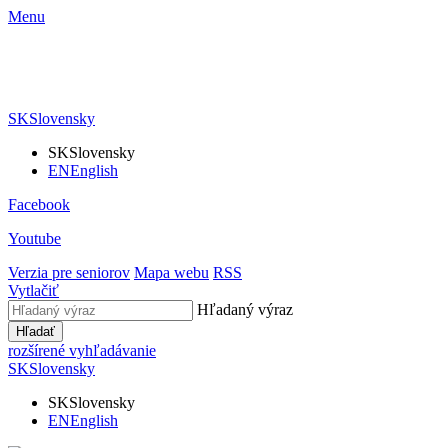
Menu
SK
Slovensky
SK
Slovensky
EN
English
Facebook
Youtube
Verzia pre seniorov
Mapa webu
RSS
Vytlačiť
Hľadaný výraz
Hľadať
rozšírené vyhľadávanie
SK
Slovensky
SK
Slovensky
EN
English