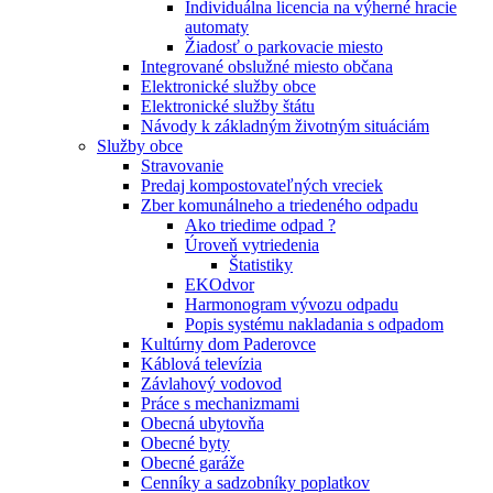
Individuálna licencia na výherné hracie
automaty
Žiadosť o parkovacie miesto
Integrované obslužné miesto občana
Elektronické služby obce
Elektronické služby štátu
Návody k základným životným situáciám
Služby obce
Stravovanie
Predaj kompostovateľných vreciek
Zber komunálneho a triedeného odpadu
Ako triedime odpad ?
Úroveň vytriedenia
Štatistiky
EKOdvor
Harmonogram vývozu odpadu
Popis systému nakladania s odpadom
Kultúrny dom Paderovce
Káblová televízia
Závlahový vodovod
Práce s mechanizmami
Obecná ubytovňa
Obecné byty
Obecné garáže
Cenníky a sadzobníky poplatkov