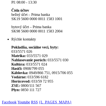
PI: 08:00 - 13:30
Čísla účtov
bežný účet – Prima banka
SK19 5600 0000 0011 1583 1001
bytový účet – Prima banka
SK98 5600 0000 0011 1583 2004
Rýchle kontakty
Pokladňa, sociálne veci, byty:
033/5571 026
Matrika:
033/5571 029
Nahlasovanie porúch:
033/5571 030
Kultúra:
033/5571 024
Hasiči:
0908/799 055
Káblovka:
0949/866 751, 0915/706 055
Vodárne:
033/596 6182
Horúcovod:
033/59 72 955
ZSE:
0800/111 567
Plyn:
0850 111 727
Facebook
Youtube
RSS
{L_PAGES_MAPA}