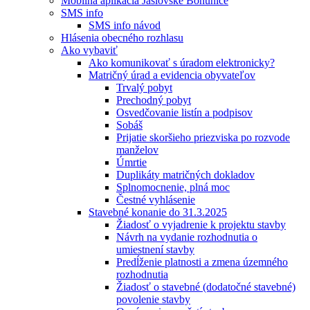
Mobilná aplikácia Jaslovské Bohunice
SMS info
SMS info návod
Hlásenia obecného rozhlasu
Ako vybaviť
Ako komunikovať s úradom elektronicky?
Matričný úrad a evidencia obyvateľov
Trvalý pobyt
Prechodný pobyt
Osvedčovanie listín a podpisov
Sobáš
Prijatie skoršieho priezviska po rozvode
manželov
Úmrtie
Duplikáty matričných dokladov
Splnomocnenie, plná moc
Čestné vyhlásenie
Stavebné konanie do 31.3.2025
Žiadosť o vyjadrenie k projektu stavby
Návrh na vydanie rozhodnutia o
umiestnení stavby
Predĺženie platnosti a zmena územného
rozhodnutia
Žiadosť o stavebné (dodatočné stavebné)
povolenie stavby