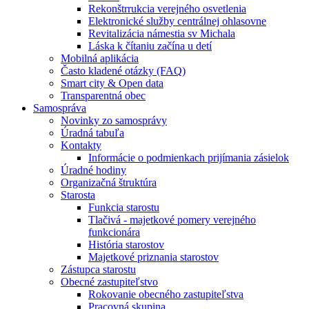
Rekonštrrukcia verejného osvetlenia
Elektronické služby centrálnej ohlasovne
Revitalizácia námestia sv Michala
Láska k čítaniu začína u detí
Mobilná aplikácia
Často kladené otázky (FAQ)
Smart city & Open data
Transparentná obec
Samospráva
Novinky zo samosprávy
Úradná tabuľa
Kontakty
Informácie o podmienkach prijímania zásielok
Úradné hodiny
Organizačná štruktúra
Starosta
Funkcia starostu
Tlačivá - majetkové pomery verejného
funkcionára
História starostov
Majetkové priznania starostov
Zástupca starostu
Obecné zastupiteľstvo
Rokovanie obecného zastupiteľstva
Pracovná skupina