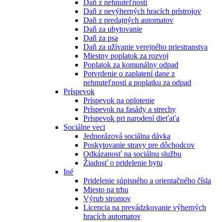
Daň z nehnuteľnosti
Daň z nevýherných hracích prístrojov
Daň z predajných automatov
Daň za ubytovanie
Daň za psa
Daň za užívanie verejného priestranstva
Miestny poplatok za rozvoj
Poplatok za komunálny odpad
Potvrdenie o zaplatení dane z
nehnuteľnosti a poplatku za odpad
Príspevok
Príspevok na oplotenie
Príspevok na fasády a strechy
Príspevok pri narodení dieťaťa
Sociálne veci
Jednorázová sociálna dávka
Poskytovanie stravy pre dôchodcov
Odkázanosť na sociálnu službu
Žiadosť o pridelenie bytu
Iné
Pridelenie súpisného a orientačného čísla
Miesto na trhu
Výrub stromov
Licencia na prevádzkovanie výherných
hracích automatov