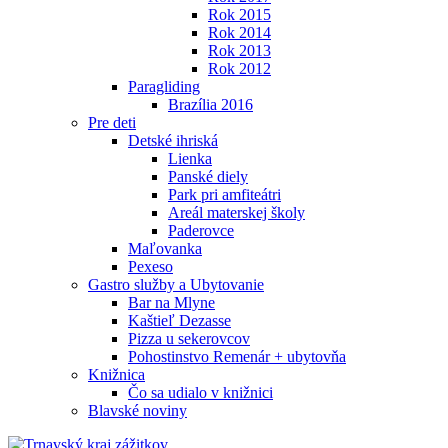
Rok 2015
Rok 2014
Rok 2013
Rok 2012
Paragliding
Brazília 2016
Pre deti
Detské ihriská
Lienka
Panské diely
Park pri amfiteátri
Areál materskej školy
Paderovce
Maľovanka
Pexeso
Gastro služby a Ubytovanie
Bar na Mlyne
Kaštieľ Dezasse
Pizza u sekerovcov
Pohostinstvo Remenár + ubytovňa
Knižnica
Čo sa udialo v knižnici
Blavské noviny