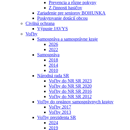
Prevencia a rôzne pokyny
Z činnosti hasičov
Zariadenie pre seniorov BOHUNKA
Poskytovanie dotácií obcou
Civilná ochrana
Výpuste JAVYS
Voľby
Samospráva a samosprávne kraje
2026
2022
Samospráva
2018
2014
2010
Národná rada SR
Voľby do NR SR 2023
Voľby do NR SR 2020
Voľby do NR SR 2016
Voľby do NR SR 2012
Voľby do orgánov samosprávnych krajov
Voľby 2017
Voľby 2013
Voľby prezidenta SR
2024
2019