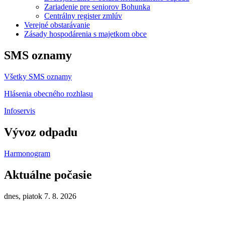
Zariadenie pre seniorov Bohunka
Centrálny register zmlúv
Verejné obstarávanie
Zásady hospodárenia s majetkom obce
SMS oznamy
Všetky SMS oznamy
Hlásenia obecného rozhlasu
Infoservis
Vývoz odpadu
Harmonogram
Aktuálne počasie
dnes, piatok 7. 8. 2026