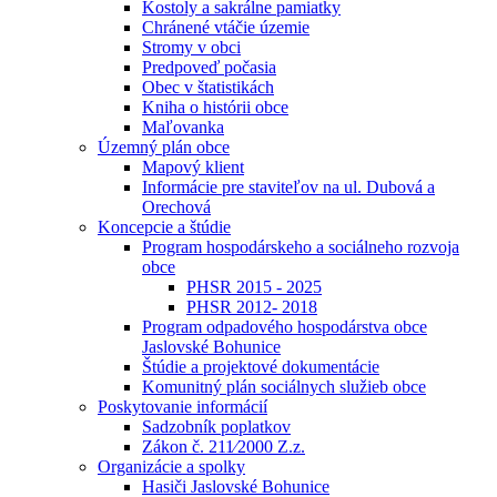
Kostoly a sakrálne pamiatky
Chránené vtáčie územie
Stromy v obci
Predpoveď počasia
Obec v štatistikách
Kniha o histórii obce
Maľovanka
Územný plán obce
Mapový klient
Informácie pre staviteľov na ul. Dubová a
Orechová
Koncepcie a štúdie
Program hospodárskeho a sociálneho rozvoja
obce
PHSR 2015 - 2025
PHSR 2012- 2018
Program odpadového hospodárstva obce
Jaslovské Bohunice
Štúdie a projektové dokumentácie
Komunitný plán sociálnych služieb obce
Poskytovanie informácií
Sadzobník poplatkov
Zákon č. 211⁄2000 Z.z.
Organizácie a spolky
Hasiči Jaslovské Bohunice