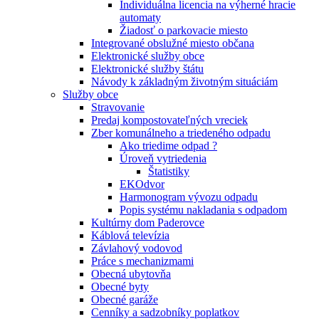
Individuálna licencia na výherné hracie
automaty
Žiadosť o parkovacie miesto
Integrované obslužné miesto občana
Elektronické služby obce
Elektronické služby štátu
Návody k základným životným situáciám
Služby obce
Stravovanie
Predaj kompostovateľných vreciek
Zber komunálneho a triedeného odpadu
Ako triedime odpad ?
Úroveň vytriedenia
Štatistiky
EKOdvor
Harmonogram vývozu odpadu
Popis systému nakladania s odpadom
Kultúrny dom Paderovce
Káblová televízia
Závlahový vodovod
Práce s mechanizmami
Obecná ubytovňa
Obecné byty
Obecné garáže
Cenníky a sadzobníky poplatkov