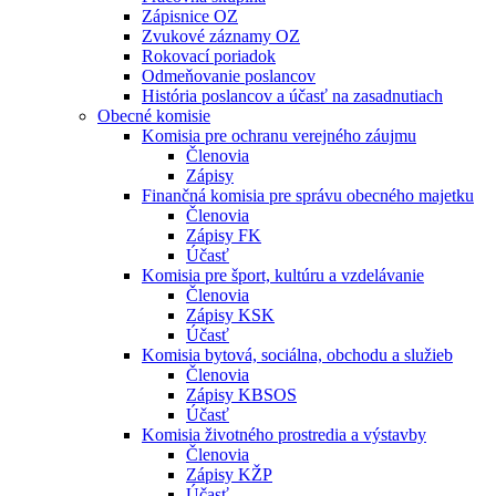
Zápisnice OZ
Zvukové záznamy OZ
Rokovací poriadok
Odmeňovanie poslancov
História poslancov a účasť na zasadnutiach
Obecné komisie
Komisia pre ochranu verejného záujmu
Členovia
Zápisy
Finančná komisia pre správu obecného majetku
Členovia
Zápisy FK
Účasť
Komisia pre šport, kultúru a vzdelávanie
Členovia
Zápisy KSK
Účasť
Komisia bytová, sociálna, obchodu a služieb
Členovia
Zápisy KBSOS
Účasť
Komisia životného prostredia a výstavby
Členovia
Zápisy KŽP
Účasť