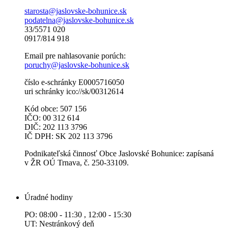
starosta@jaslovske-bohunice.sk
podatelna@jaslovske-bohunice.sk
33/5571 020
0917/814 918
Email pre nahlasovanie porúch:
poruchy@jaslovske-bohunice.sk
číslo e-schránky E0005716050
uri schránky ico://sk/00312614
Kód obce: 507 156
IČO: 00 312 614
DIČ: 202 113 3796
IČ DPH: SK 202 113 3796
Podnikateľská činnosť Obce Jaslovské Bohunice: zapísaná
v ŽR OÚ Trnava, č. 250-33109.
Úradné hodiny
PO: 08:00 - 11:30 , 12:00 - 15:30
UT: Nestránkový deň