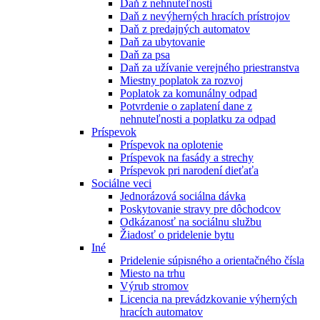
Daň z nehnuteľnosti
Daň z nevýherných hracích prístrojov
Daň z predajných automatov
Daň za ubytovanie
Daň za psa
Daň za užívanie verejného priestranstva
Miestny poplatok za rozvoj
Poplatok za komunálny odpad
Potvrdenie o zaplatení dane z
nehnuteľnosti a poplatku za odpad
Príspevok
Príspevok na oplotenie
Príspevok na fasády a strechy
Príspevok pri narodení dieťaťa
Sociálne veci
Jednorázová sociálna dávka
Poskytovanie stravy pre dôchodcov
Odkázanosť na sociálnu službu
Žiadosť o pridelenie bytu
Iné
Pridelenie súpisného a orientačného čísla
Miesto na trhu
Výrub stromov
Licencia na prevádzkovanie výherných
hracích automatov