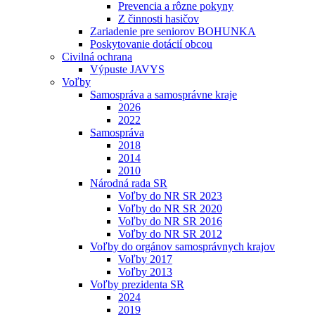
Prevencia a rôzne pokyny
Z činnosti hasičov
Zariadenie pre seniorov BOHUNKA
Poskytovanie dotácií obcou
Civilná ochrana
Výpuste JAVYS
Voľby
Samospráva a samosprávne kraje
2026
2022
Samospráva
2018
2014
2010
Národná rada SR
Voľby do NR SR 2023
Voľby do NR SR 2020
Voľby do NR SR 2016
Voľby do NR SR 2012
Voľby do orgánov samosprávnych krajov
Voľby 2017
Voľby 2013
Voľby prezidenta SR
2024
2019