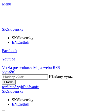
Menu
SK
Slovensky
SK
Slovensky
EN
English
Facebook
Youtube
Verzia pre seniorov
Mapa webu
RSS
Vytlačiť
Hľadaný výraz
Hľadať
rozšírené vyhľadávanie
SK
Slovensky
SK
Slovensky
EN
English