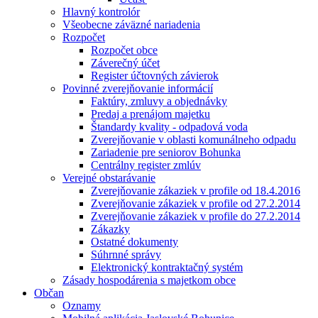
Hlavný kontrolór
Všeobecne záväzné nariadenia
Rozpočet
Rozpočet obce
Záverečný účet
Register účtovných závierok
Povinné zverejňovanie informácií
Faktúry, zmluvy a objednávky
Predaj a prenájom majetku
Štandardy kvality - odpadová voda
Zverejňovanie v oblasti komunálneho odpadu
Zariadenie pre seniorov Bohunka
Centrálny register zmlúv
Verejné obstarávanie
Zverejňovanie zákaziek v profile od 18.4.2016
Zverejňovanie zákaziek v profile od 27.2.2014
Zverejňovanie zákaziek v profile do 27.2.2014
Zákazky
Ostatné dokumenty
Súhrnné správy
Elektronický kontraktačný systém
Zásady hospodárenia s majetkom obce
Občan
Oznamy