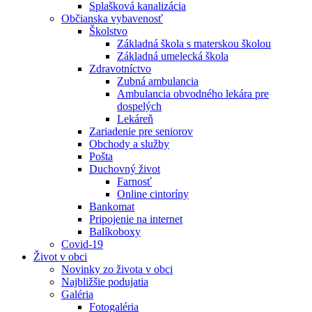
Splašková kanalizácia
Občianska vybavenosť
Školstvo
Základná škola s materskou školou
Základná umelecká škola
Zdravotníctvo
Zubná ambulancia
Ambulancia obvodného lekára pre
dospelých
Lekáreň
Zariadenie pre seniorov
Obchody a služby
Pošta
Duchovný život
Farnosť
Online cintoríny
Bankomat
Pripojenie na internet
Balíkoboxy
Covid-19
Život v obci
Novinky zo života v obci
Najbližšie podujatia
Galéria
Fotogaléria