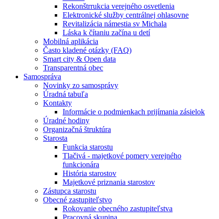
Rekonštrrukcia verejného osvetlenia
Elektronické služby centrálnej ohlasovne
Revitalizácia námestia sv Michala
Láska k čítaniu začína u detí
Mobilná aplikácia
Často kladené otázky (FAQ)
Smart city & Open data
Transparentná obec
Samospráva
Novinky zo samosprávy
Úradná tabuľa
Kontakty
Informácie o podmienkach prijímania zásielok
Úradné hodiny
Organizačná štruktúra
Starosta
Funkcia starostu
Tlačivá - majetkové pomery verejného
funkcionára
História starostov
Majetkové priznania starostov
Zástupca starostu
Obecné zastupiteľstvo
Rokovanie obecného zastupiteľstva
Pracovná skupina