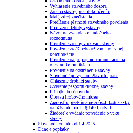
Oznámenie o začatí stavby
Vyhlásenie stavebného dozora
Zmena stavby pred dokončením
Malý zdroj znečistenia
Predĺženie platnosti stavebného povolenia
Predĺženie lehoty výstavby
Návrh na vydanie kolaudačného
rozhodnutia
Povolenie zmeny v užívaní stavby
Povolenie zvláštneho užívania miestnej
komunikácie
Povolenie na pripojenie komunikácie na
miestnu komunikáciu
Povolenie na odstránenie stavby
Stavebné úpravy a udržiavacie práce
Ohlásenie drobnej stavby
Overenie pasportu drobnej stavby
Prípojka horúcovodu
Úprava hrobového miesta
Žiadosť o preskúmanie spôsobilosti stavby
na užívanie podľa § 140d, ods. 1
Žiadosť o vydanie potvrdenia o veku
stavby
Stavebné konanie od 1.4.2025
Dane a poplatky