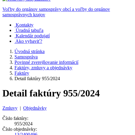
Voľby do orgánov samosprávy obcí a voľby do orgánov
samosprávnych krajov
Kontakty
Úradná tabuľa
Kalendár podujatí
Ako vybaviť?
Úvodná stránka
Samospráva
Povinné zverejňovanie informácií
Faktúry, zmluvy a objednávky
Faktúry
Detail faktúry 955/2024
Detail faktúry 955/2024
Zmluvy
|
Objednávky
Číslo faktúry:
955/2024
Číslo objednávky:
13/2400496