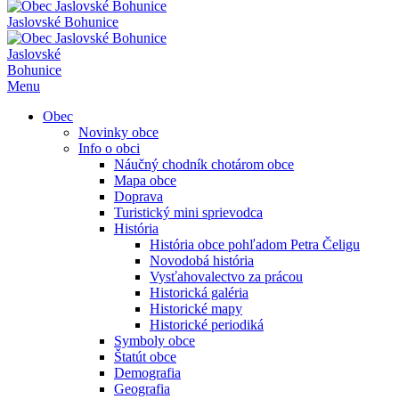
Jaslovské Bohunice
Jaslovské
Bohunice
Menu
Obec
Novinky obce
Info o obci
Náučný chodník chotárom obce
Mapa obce
Doprava
Turistický mini sprievodca
História
História obce pohľadom Petra Čeligu
Novodobá história
Vysťahovalectvo za prácou
Historická galéria
Historické mapy
Historické periodiká
Symboly obce
Štatút obce
Demografia
Geografia