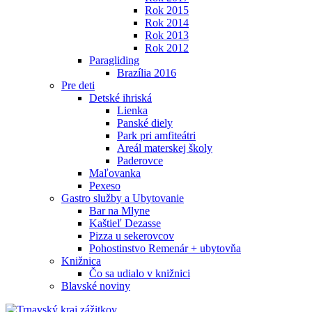
Rok 2015
Rok 2014
Rok 2013
Rok 2012
Paragliding
Brazília 2016
Pre deti
Detské ihriská
Lienka
Panské diely
Park pri amfiteátri
Areál materskej školy
Paderovce
Maľovanka
Pexeso
Gastro služby a Ubytovanie
Bar na Mlyne
Kaštieľ Dezasse
Pizza u sekerovcov
Pohostinstvo Remenár + ubytovňa
Knižnica
Čo sa udialo v knižnici
Blavské noviny