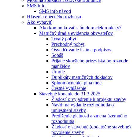
Mobilná aplikácia Jaslovské Bohunice
SMS info
SMS info návod
Hlásenia obecného rozhlasu
Ako vybaviť
Ako komunikovať s úradom elektronicky?
Matričný úrad a evidencia obyvateľov
Trvalý pobyt
Prechodný pobyt
Osvedčovanie listín a podpisov
Sobáš
Prijatie skoršieho priezviska po rozvode
manželov
Úmrtie
Duplikáty matričných dokladov
Splnomocnenie, plná moc
Čestné vyhlásenie
Stavebné konanie do 31.3.2025
Žiadosť o vyjadrenie k projektu stavby
Návrh na vydanie rozhodnutia o
umiestnení stavby
Predĺženie platnosti a zmena územného
rozhodnutia
Žiadosť o stavebné (dodatočné stavebné)
povolenie stavby