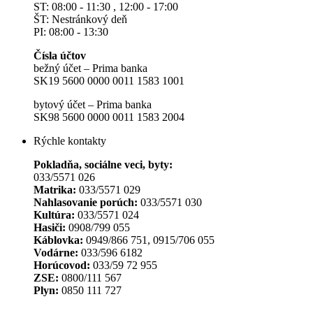
ST: 08:00 - 11:30 , 12:00 - 17:00
ŠT: Nestránkový deň
PI: 08:00 - 13:30
Čísla účtov
bežný účet – Prima banka
SK19 5600 0000 0011 1583 1001
bytový účet – Prima banka
SK98 5600 0000 0011 1583 2004
Rýchle kontakty
Pokladňa, sociálne veci, byty:
033/5571 026
Matrika:
033/5571 029
Nahlasovanie porúch:
033/5571 030
Kultúra:
033/5571 024
Hasiči:
0908/799 055
Káblovka:
0949/866 751, 0915/706 055
Vodárne:
033/596 6182
Horúcovod:
033/59 72 955
ZSE:
0800/111 567
Plyn:
0850 111 727