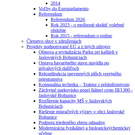
2014
Voľby do Europarlamentu
Referendum
Referendum 2026
Rok 2023 - o možnosti skrátiť volebné
obdobie
Rok 2015 - referendum o rodine
Členstvo obce v združeniach
Projekty podporované EÚ a z iných zdrojov
Obnova a revitalizácia Parku pri kaštieli v
Jaslovských Bohuniciach
Oprava havarijného stavu stavidla po
prívalových dažďoch
Rekonštrukcia spevnených plôch verejného
priestranstva
Komunálna technika – Traktor s príslušenstvom
Záchytné parkovisko popri štátnej ceste III⁄1300 -
Jaslovské Bohunice
Rozšírenie kapacity MŠ v Jaslovských
Bohuniciach
Riešenie migračných výziev v obci Jaslovské
Bohunice
Podpora triedeného zberu odpadov
Modernizácia fyzikálnej a biologickej⁄chemickej
učebne