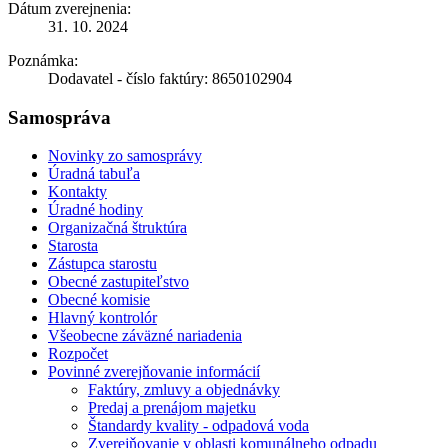
Dátum zverejnenia:
31. 10. 2024
Poznámka:
Dodavatel - číslo faktúry: 8650102904
Samospráva
Novinky zo samosprávy
Úradná tabuľa
Kontakty
Úradné hodiny
Organizačná štruktúra
Starosta
Zástupca starostu
Obecné zastupiteľstvo
Obecné komisie
Hlavný kontrolór
Všeobecne záväzné nariadenia
Rozpočet
Povinné zverejňovanie informácií
Faktúry, zmluvy a objednávky
Predaj a prenájom majetku
Štandardy kvality - odpadová voda
Zverejňovanie v oblasti komunálneho odpadu