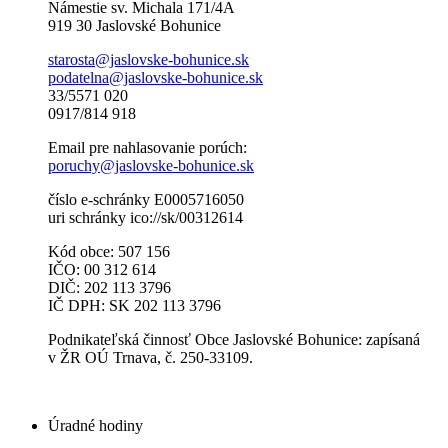
Námestie sv. Michala 171/4A
919 30 Jaslovské Bohunice
starosta@jaslovske-bohunice.sk
podatelna@jaslovske-bohunice.sk
33/5571 020
0917/814 918
Email pre nahlasovanie porúch:
poruchy@jaslovske-bohunice.sk
číslo e-schránky E0005716050
uri schránky ico://sk/00312614
Kód obce: 507 156
IČO: 00 312 614
DIČ: 202 113 3796
IČ DPH: SK 202 113 3796
Podnikateľská činnosť Obce Jaslovské Bohunice: zapísaná
v ŽR OÚ Trnava, č. 250-33109.
Úradné hodiny