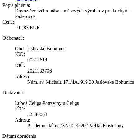
Popis plnenia:
Dovoz čerstvého mäsa a mäsových výrobkov pre kuchyňu
Paderovce
Cena:
101,83 EUR
Odberateľ:
Obec Jaslovské Bohunice
IČO:
00312614
DIČ:
2021133796
Adresa:
Nám. sv. Michala 171/4A, 919 30 Jaslovské Bohunice
Dodávateľ:
Ľuboš Čeliga Potraviny u Čeligu
IČO:
32840063
Adresa:
P: Jilemnického 732/20, 92207 Veľké Kostoľany
Dátum doručenia: