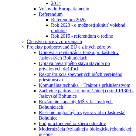
2014
Voľby do Europarlamentu
Referendum
Referendum 2026
Rok 2023 - o možnosti skrátiť volebné
obdobie
Rok 2015 - referendum o rodine
Členstvo obce v združeniach
Projekty podporované EÚ a z iných zdrojov
Obnova a revitalizácia Parku pri kaštieli v
Jaslovských Bohuniciach
Oprava havarijného stavu stavidla po
prívalových dažďoch
Rekonštrukcia spevnených plôch verejného
priestranstva
Komunálna technika – Traktor s príslušenstvom
Záchytné parkovisko popri štátnej ceste III⁄1300 -
Jaslovské Bohunice
Rozšírenie kapacity MŠ v Jaslovských
Bohuniciach
Riešenie migračných výziev v obci Jaslovské
Bohunice
Podpora triedeného zberu odpadov
Modernizácia fyzikálnej a biologickej⁄chemickej
učebne