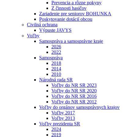
Prevencia a rôzne pokyny
Z činnosti hasičov
Zariadenie pre seniorov BOHUNKA
Poskytovanie dotácií obcou
Civilná ochrana
Výpuste JAVYS
Voľby
Samospráva a samosprávne kraje
2026
2022
Samospráva
2018
2014
2010
Národná rada SR
Voľby do NR SR 2023
Voľby do NR SR 2020
Voľby do NR SR 2016
Voľby do NR SR 2012
Voľby do orgánov samosprávnych krajov
Voľby 2017
Voľby 2013
Voľby prezidenta SR
2024
2019