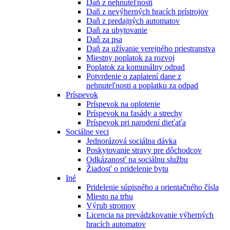
Daň z nehnuteľnosti
Daň z nevýherných hracích prístrojov
Daň z predajných automatov
Daň za ubytovanie
Daň za psa
Daň za užívanie verejného priestranstva
Miestny poplatok za rozvoj
Poplatok za komunálny odpad
Potvrdenie o zaplatení dane z
nehnuteľnosti a poplatku za odpad
Príspevok
Príspevok na oplotenie
Príspevok na fasády a strechy
Príspevok pri narodení dieťaťa
Sociálne veci
Jednorázová sociálna dávka
Poskytovanie stravy pre dôchodcov
Odkázanosť na sociálnu službu
Žiadosť o pridelenie bytu
Iné
Pridelenie súpisného a orientačného čísla
Miesto na trhu
Výrub stromov
Licencia na prevádzkovanie výherných
hracích automatov