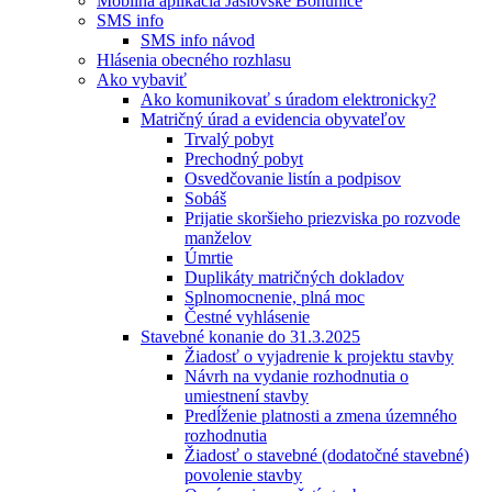
Mobilná aplikácia Jaslovské Bohunice
SMS info
SMS info návod
Hlásenia obecného rozhlasu
Ako vybaviť
Ako komunikovať s úradom elektronicky?
Matričný úrad a evidencia obyvateľov
Trvalý pobyt
Prechodný pobyt
Osvedčovanie listín a podpisov
Sobáš
Prijatie skoršieho priezviska po rozvode
manželov
Úmrtie
Duplikáty matričných dokladov
Splnomocnenie, plná moc
Čestné vyhlásenie
Stavebné konanie do 31.3.2025
Žiadosť o vyjadrenie k projektu stavby
Návrh na vydanie rozhodnutia o
umiestnení stavby
Predĺženie platnosti a zmena územného
rozhodnutia
Žiadosť o stavebné (dodatočné stavebné)
povolenie stavby