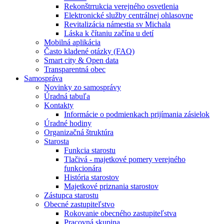
Rekonštrrukcia verejného osvetlenia
Elektronické služby centrálnej ohlasovne
Revitalizácia námestia sv Michala
Láska k čítaniu začína u detí
Mobilná aplikácia
Často kladené otázky (FAQ)
Smart city & Open data
Transparentná obec
Samospráva
Novinky zo samosprávy
Úradná tabuľa
Kontakty
Informácie o podmienkach prijímania zásielok
Úradné hodiny
Organizačná štruktúra
Starosta
Funkcia starostu
Tlačivá - majetkové pomery verejného
funkcionára
História starostov
Majetkové priznania starostov
Zástupca starostu
Obecné zastupiteľstvo
Rokovanie obecného zastupiteľstva
Pracovná skupina