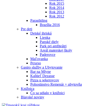
Rok 2015
Rok 2014
Rok 2013
Rok 2012
Paragliding
Brazília 2016
Pre deti
Detské ihriská
Lienka
Panské diely
Park pri amfiteátri
Areál materskej školy
Paderovce
Maľovanka
Pexeso
Gastro služby a Ubytovanie
Bar na Mlyne
Kaštieľ Dezasse
Pizza u sekerovcov
Pohostinstvo Remenár + ubytovňa
Knižnica
Čo sa udialo v knižnici
Blavské noviny