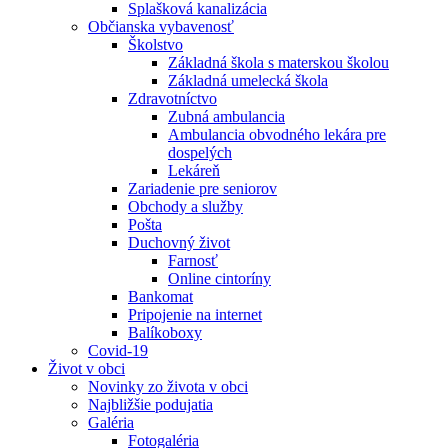
Splašková kanalizácia
Občianska vybavenosť
Školstvo
Základná škola s materskou školou
Základná umelecká škola
Zdravotníctvo
Zubná ambulancia
Ambulancia obvodného lekára pre
dospelých
Lekáreň
Zariadenie pre seniorov
Obchody a služby
Pošta
Duchovný život
Farnosť
Online cintoríny
Bankomat
Pripojenie na internet
Balíkoboxy
Covid-19
Život v obci
Novinky zo života v obci
Najbližšie podujatia
Galéria
Fotogaléria