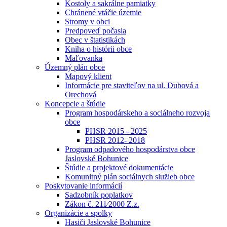
Kostoly a sakrálne pamiatky
Chránené vtáčie územie
Stromy v obci
Predpoveď počasia
Obec v štatistikách
Kniha o histórii obce
Maľovanka
Územný plán obce
Mapový klient
Informácie pre staviteľov na ul. Dubová a
Orechová
Koncepcie a štúdie
Program hospodárskeho a sociálneho rozvoja
obce
PHSR 2015 - 2025
PHSR 2012- 2018
Program odpadového hospodárstva obce
Jaslovské Bohunice
Štúdie a projektové dokumentácie
Komunitný plán sociálnych služieb obce
Poskytovanie informácií
Sadzobník poplatkov
Zákon č. 211⁄2000 Z.z.
Organizácie a spolky
Hasiči Jaslovské Bohunice