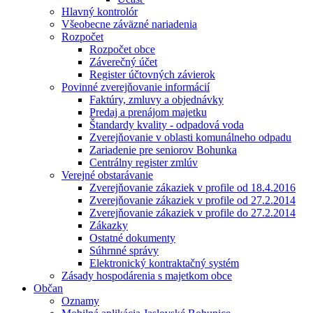
Hlavný kontrolór
Všeobecne záväzné nariadenia
Rozpočet
Rozpočet obce
Záverečný účet
Register účtovných závierok
Povinné zverejňovanie informácií
Faktúry, zmluvy a objednávky
Predaj a prenájom majetku
Štandardy kvality - odpadová voda
Zverejňovanie v oblasti komunálneho odpadu
Zariadenie pre seniorov Bohunka
Centrálny register zmlúv
Verejné obstarávanie
Zverejňovanie zákaziek v profile od 18.4.2016
Zverejňovanie zákaziek v profile od 27.2.2014
Zverejňovanie zákaziek v profile do 27.2.2014
Zákazky
Ostatné dokumenty
Súhrnné správy
Elektronický kontraktačný systém
Zásady hospodárenia s majetkom obce
Občan
Oznamy