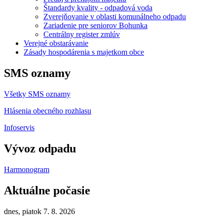
Štandardy kvality - odpadová voda
Zverejňovanie v oblasti komunálneho odpadu
Zariadenie pre seniorov Bohunka
Centrálny register zmlúv
Verejné obstarávanie
Zásady hospodárenia s majetkom obce
SMS oznamy
Všetky SMS oznamy
Hlásenia obecného rozhlasu
Infoservis
Vývoz odpadu
Harmonogram
Aktuálne počasie
dnes, piatok 7. 8. 2026