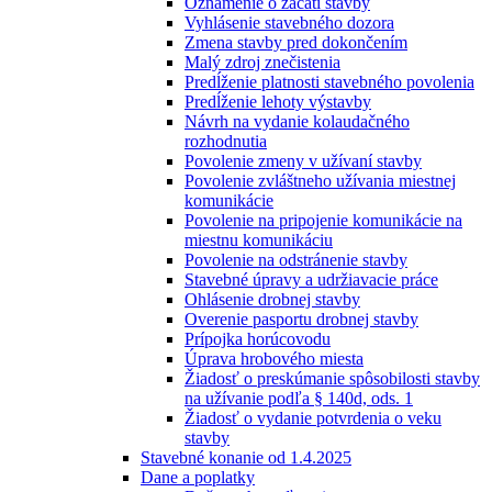
Oznámenie o začatí stavby
Vyhlásenie stavebného dozora
Zmena stavby pred dokončením
Malý zdroj znečistenia
Predĺženie platnosti stavebného povolenia
Predĺženie lehoty výstavby
Návrh na vydanie kolaudačného
rozhodnutia
Povolenie zmeny v užívaní stavby
Povolenie zvláštneho užívania miestnej
komunikácie
Povolenie na pripojenie komunikácie na
miestnu komunikáciu
Povolenie na odstránenie stavby
Stavebné úpravy a udržiavacie práce
Ohlásenie drobnej stavby
Overenie pasportu drobnej stavby
Prípojka horúcovodu
Úprava hrobového miesta
Žiadosť o preskúmanie spôsobilosti stavby
na užívanie podľa § 140d, ods. 1
Žiadosť o vydanie potvrdenia o veku
stavby
Stavebné konanie od 1.4.2025
Dane a poplatky