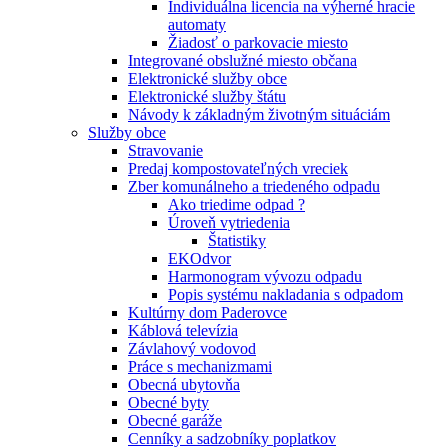
Individuálna licencia na výherné hracie
automaty
Žiadosť o parkovacie miesto
Integrované obslužné miesto občana
Elektronické služby obce
Elektronické služby štátu
Návody k základným životným situáciám
Služby obce
Stravovanie
Predaj kompostovateľných vreciek
Zber komunálneho a triedeného odpadu
Ako triedime odpad ?
Úroveň vytriedenia
Štatistiky
EKOdvor
Harmonogram vývozu odpadu
Popis systému nakladania s odpadom
Kultúrny dom Paderovce
Káblová televízia
Závlahový vodovod
Práce s mechanizmami
Obecná ubytovňa
Obecné byty
Obecné garáže
Cenníky a sadzobníky poplatkov