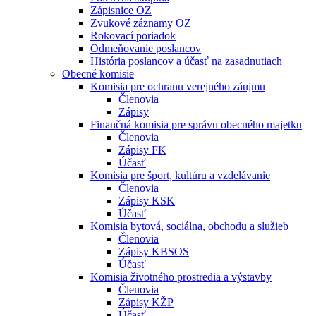
Zápisnice OZ
Zvukové záznamy OZ
Rokovací poriadok
Odmeňovanie poslancov
História poslancov a účasť na zasadnutiach
Obecné komisie
Komisia pre ochranu verejného záujmu
Členovia
Zápisy
Finančná komisia pre správu obecného majetku
Členovia
Zápisy FK
Účasť
Komisia pre šport, kultúru a vzdelávanie
Členovia
Zápisy KSK
Účasť
Komisia bytová, sociálna, obchodu a služieb
Členovia
Zápisy KBSOS
Účasť
Komisia životného prostredia a výstavby
Členovia
Zápisy KŽP
Účasť