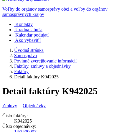
Voľby do orgánov samosprávy obcí a voľby do orgánov
samosprávnych krajov
Kontakty
Úradná tabuľa
Kalendár podujatí
Ako vybaviť?
Úvodná stránka
Samospráva
Povinné zverejňovanie informácií
Faktúry, zmluvy a objednávky
Faktúry
Detail faktúry K942025
Detail faktúry K942025
Zmluvy
|
Objednávky
Číslo faktúry:
K942025
Číslo objednávky:
14/2500007