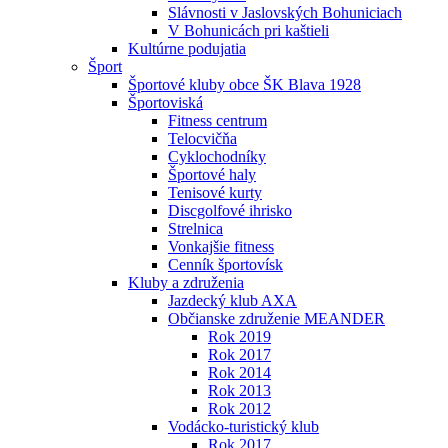
Slávnosti v Jaslovských Bohuniciach
V Bohunicách pri kaštieli
Kultúrne podujatia
Šport
Športové kluby obce ŠK Blava 1928
Športoviská
Fitness centrum
Telocvičňa
Cyklochodníky
Športové haly
Tenisové kurty
Discgolfové ihrisko
Strelnica
Vonkajšie fitness
Cenník športovísk
Kluby a združenia
Jazdecký klub AXA
Občianske združenie MEANDER
Rok 2019
Rok 2017
Rok 2014
Rok 2013
Rok 2012
Vodácko-turistický klub
Rok 2017