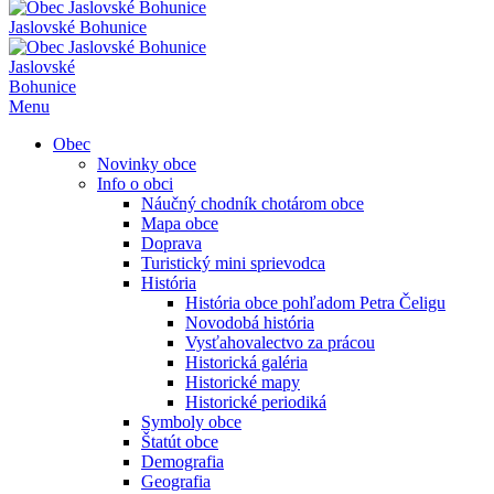
Jaslovské Bohunice
Jaslovské
Bohunice
Menu
Obec
Novinky obce
Info o obci
Náučný chodník chotárom obce
Mapa obce
Doprava
Turistický mini sprievodca
História
História obce pohľadom Petra Čeligu
Novodobá história
Vysťahovalectvo za prácou
Historická galéria
Historické mapy
Historické periodiká
Symboly obce
Štatút obce
Demografia
Geografia