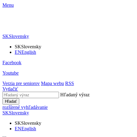
Menu
SK
Slovensky
SK
Slovensky
EN
English
Facebook
Youtube
Verzia pre seniorov
Mapa webu
RSS
Vytlačiť
Hľadaný výraz
Hľadať
rozšírené vyhľadávanie
SK
Slovensky
SK
Slovensky
EN
English