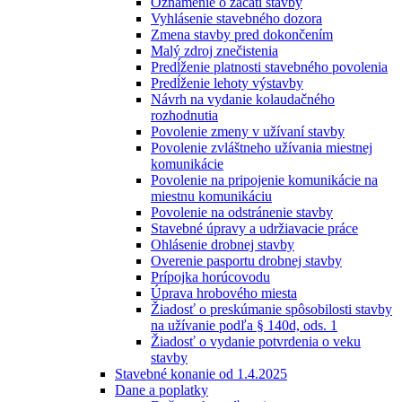
Oznámenie o začatí stavby
Vyhlásenie stavebného dozora
Zmena stavby pred dokončením
Malý zdroj znečistenia
Predĺženie platnosti stavebného povolenia
Predĺženie lehoty výstavby
Návrh na vydanie kolaudačného
rozhodnutia
Povolenie zmeny v užívaní stavby
Povolenie zvláštneho užívania miestnej
komunikácie
Povolenie na pripojenie komunikácie na
miestnu komunikáciu
Povolenie na odstránenie stavby
Stavebné úpravy a udržiavacie práce
Ohlásenie drobnej stavby
Overenie pasportu drobnej stavby
Prípojka horúcovodu
Úprava hrobového miesta
Žiadosť o preskúmanie spôsobilosti stavby
na užívanie podľa § 140d, ods. 1
Žiadosť o vydanie potvrdenia o veku
stavby
Stavebné konanie od 1.4.2025
Dane a poplatky