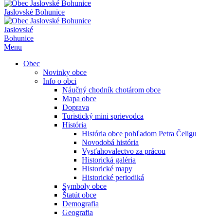
Jaslovské Bohunice
Jaslovské
Bohunice
Menu
Obec
Novinky obce
Info o obci
Náučný chodník chotárom obce
Mapa obce
Doprava
Turistický mini sprievodca
História
História obce pohľadom Petra Čeligu
Novodobá história
Vysťahovalectvo za prácou
Historická galéria
Historické mapy
Historické periodiká
Symboly obce
Štatút obce
Demografia
Geografia