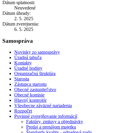
Dátum splatnosti:
Neuvedené
Dátum úhrady:
2. 5. 2025
Dátum zverejnenia:
6. 5. 2025
Samospráva
Novinky zo samosprávy
Úradná tabuľa
Kontakty
Úradné hodiny
Organizačná štruktúra
Starosta
Zástupca starostu
Obecné zastupiteľstvo
Obecné komisie
Hlavný kontrolór
Všeobecne záväzné nariadenia
Rozpočet
Povinné zverejňovanie informácií
Faktúry, zmluvy a objednávky
Predaj a prenájom majetku
Štandardy kvality - odpadová voda