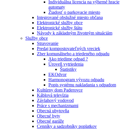
Individuálna licencia na výherné hracie
automaty
Žiadosť o parkovacie miesto
Integrované obslužné miesto občana
Elektronické služby obce
Elektronické služby štátu
Návody k základným životným situáciám
Služby obce
Stravovanie
Predaj kompostovateľných vreciek
Zber komunálneho a triedeného odpadu
Ako triedime odpad ?
Úroveň vytriedenia
Štatistiky
EKOdvor
Harmonogram vývozu odpadu
Popis systému nakladania s odpadom
Kultúrny dom Paderovce
Káblová televízia
Závlahový vodovod
Práce s mechanizmami
Obecná ubytovňa
Obecné byty
Obecné garáže
Cenníky a sadzobníky poplatkov