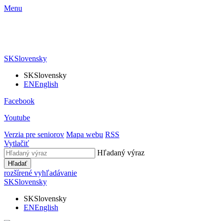
Menu
SK
Slovensky
SK
Slovensky
EN
English
Facebook
Youtube
Verzia pre seniorov
Mapa webu
RSS
Vytlačiť
Hľadaný výraz
Hľadať
rozšírené vyhľadávanie
SK
Slovensky
SK
Slovensky
EN
English