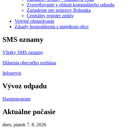
Zverejňovanie v oblasti komunálneho odpadu
Zariadenie pre seniorov Bohunka
Centrálny register zmlúv
Verejné obstarávanie
Zásady hospodárenia s majetkom obce
SMS oznamy
Všetky SMS oznamy
Hlásenia obecného rozhlasu
Infoservis
Vývoz odpadu
Harmonogram
Aktuálne počasie
dnes, piatok 7. 8. 2026