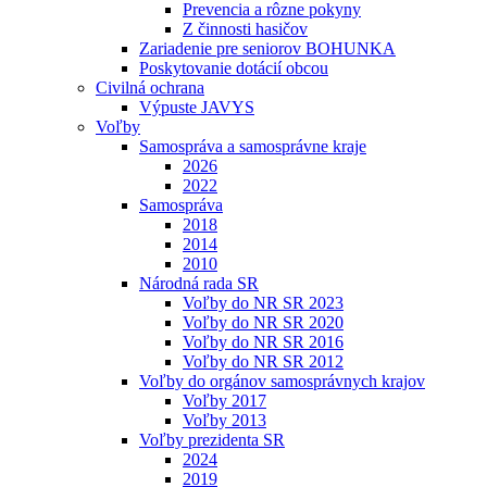
Prevencia a rôzne pokyny
Z činnosti hasičov
Zariadenie pre seniorov BOHUNKA
Poskytovanie dotácií obcou
Civilná ochrana
Výpuste JAVYS
Voľby
Samospráva a samosprávne kraje
2026
2022
Samospráva
2018
2014
2010
Národná rada SR
Voľby do NR SR 2023
Voľby do NR SR 2020
Voľby do NR SR 2016
Voľby do NR SR 2012
Voľby do orgánov samosprávnych krajov
Voľby 2017
Voľby 2013
Voľby prezidenta SR
2024
2019