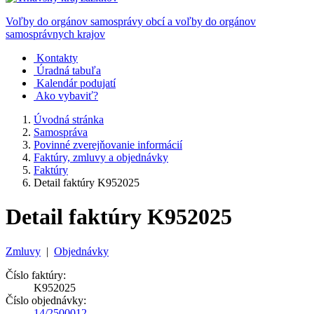
Voľby do orgánov samosprávy obcí a voľby do orgánov
samosprávnych krajov
Kontakty
Úradná tabuľa
Kalendár podujatí
Ako vybaviť?
Úvodná stránka
Samospráva
Povinné zverejňovanie informácií
Faktúry, zmluvy a objednávky
Faktúry
Detail faktúry K952025
Detail faktúry K952025
Zmluvy
|
Objednávky
Číslo faktúry:
K952025
Číslo objednávky:
14/2500012