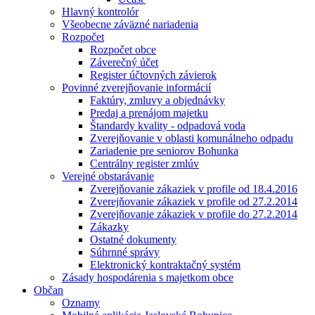
Hlavný kontrolór
Všeobecne záväzné nariadenia
Rozpočet
Rozpočet obce
Záverečný účet
Register účtovných závierok
Povinné zverejňovanie informácií
Faktúry, zmluvy a objednávky
Predaj a prenájom majetku
Štandardy kvality - odpadová voda
Zverejňovanie v oblasti komunálneho odpadu
Zariadenie pre seniorov Bohunka
Centrálny register zmlúv
Verejné obstarávanie
Zverejňovanie zákaziek v profile od 18.4.2016
Zverejňovanie zákaziek v profile od 27.2.2014
Zverejňovanie zákaziek v profile do 27.2.2014
Zákazky
Ostatné dokumenty
Súhrnné správy
Elektronický kontraktačný systém
Zásady hospodárenia s majetkom obce
Občan
Oznamy