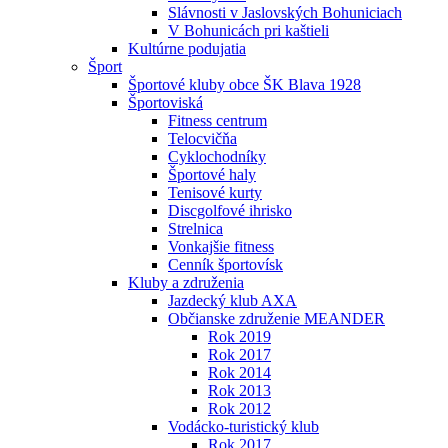
Slávnosti v Jaslovských Bohuniciach
V Bohunicách pri kaštieli
Kultúrne podujatia
Šport
Športové kluby obce ŠK Blava 1928
Športoviská
Fitness centrum
Telocvičňa
Cyklochodníky
Športové haly
Tenisové kurty
Discgolfové ihrisko
Strelnica
Vonkajšie fitness
Cenník športovísk
Kluby a združenia
Jazdecký klub AXA
Občianske združenie MEANDER
Rok 2019
Rok 2017
Rok 2014
Rok 2013
Rok 2012
Vodácko-turistický klub
Rok 2017