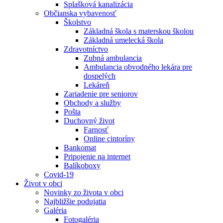
Splašková kanalizácia
Občianska vybavenosť
Školstvo
Základná škola s materskou školou
Základná umelecká škola
Zdravotníctvo
Zubná ambulancia
Ambulancia obvodného lekára pre
dospelých
Lekáreň
Zariadenie pre seniorov
Obchody a služby
Pošta
Duchovný život
Farnosť
Online cintoríny
Bankomat
Pripojenie na internet
Balíkoboxy
Covid-19
Život v obci
Novinky zo života v obci
Najbližšie podujatia
Galéria
Fotogaléria