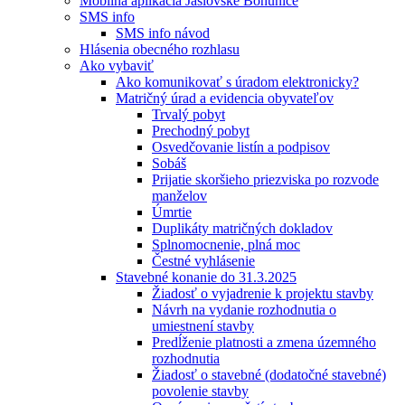
Mobilná aplikácia Jaslovské Bohunice
SMS info
SMS info návod
Hlásenia obecného rozhlasu
Ako vybaviť
Ako komunikovať s úradom elektronicky?
Matričný úrad a evidencia obyvateľov
Trvalý pobyt
Prechodný pobyt
Osvedčovanie listín a podpisov
Sobáš
Prijatie skoršieho priezviska po rozvode
manželov
Úmrtie
Duplikáty matričných dokladov
Splnomocnenie, plná moc
Čestné vyhlásenie
Stavebné konanie do 31.3.2025
Žiadosť o vyjadrenie k projektu stavby
Návrh na vydanie rozhodnutia o
umiestnení stavby
Predĺženie platnosti a zmena územného
rozhodnutia
Žiadosť o stavebné (dodatočné stavebné)
povolenie stavby