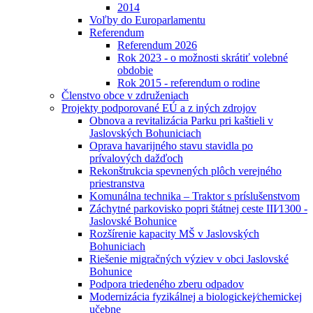
2014
Voľby do Europarlamentu
Referendum
Referendum 2026
Rok 2023 - o možnosti skrátiť volebné
obdobie
Rok 2015 - referendum o rodine
Členstvo obce v združeniach
Projekty podporované EÚ a z iných zdrojov
Obnova a revitalizácia Parku pri kaštieli v
Jaslovských Bohuniciach
Oprava havarijného stavu stavidla po
prívalových dažďoch
Rekonštrukcia spevnených plôch verejného
priestranstva
Komunálna technika – Traktor s príslušenstvom
Záchytné parkovisko popri štátnej ceste III⁄1300 -
Jaslovské Bohunice
Rozšírenie kapacity MŠ v Jaslovských
Bohuniciach
Riešenie migračných výziev v obci Jaslovské
Bohunice
Podpora triedeného zberu odpadov
Modernizácia fyzikálnej a biologickej⁄chemickej
učebne