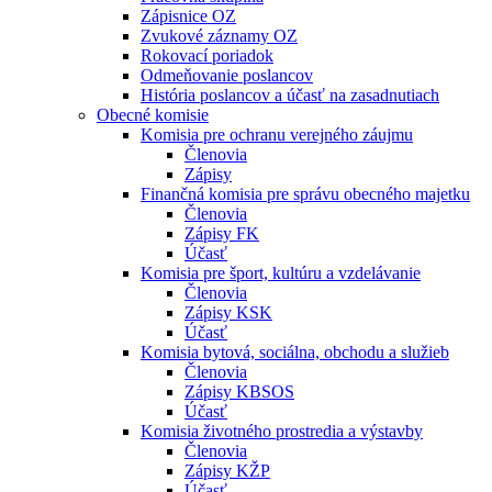
Zápisnice OZ
Zvukové záznamy OZ
Rokovací poriadok
Odmeňovanie poslancov
História poslancov a účasť na zasadnutiach
Obecné komisie
Komisia pre ochranu verejného záujmu
Členovia
Zápisy
Finančná komisia pre správu obecného majetku
Členovia
Zápisy FK
Účasť
Komisia pre šport, kultúru a vzdelávanie
Členovia
Zápisy KSK
Účasť
Komisia bytová, sociálna, obchodu a služieb
Členovia
Zápisy KBSOS
Účasť
Komisia životného prostredia a výstavby
Členovia
Zápisy KŽP
Účasť