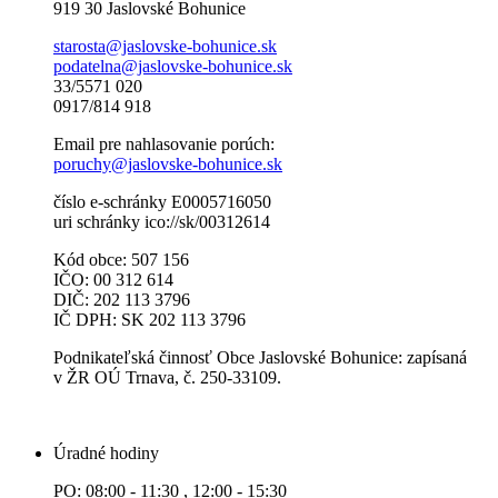
919 30 Jaslovské Bohunice
starosta@jaslovske-bohunice.sk
podatelna@jaslovske-bohunice.sk
33/5571 020
0917/814 918
Email pre nahlasovanie porúch:
poruchy@jaslovske-bohunice.sk
číslo e-schránky E0005716050
uri schránky ico://sk/00312614
Kód obce: 507 156
IČO: 00 312 614
DIČ: 202 113 3796
IČ DPH: SK 202 113 3796
Podnikateľská činnosť Obce Jaslovské Bohunice: zapísaná
v ŽR OÚ Trnava, č. 250-33109.
Úradné hodiny
PO: 08:00 - 11:30 , 12:00 - 15:30