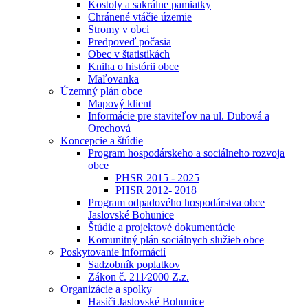
Kostoly a sakrálne pamiatky
Chránené vtáčie územie
Stromy v obci
Predpoveď počasia
Obec v štatistikách
Kniha o histórii obce
Maľovanka
Územný plán obce
Mapový klient
Informácie pre staviteľov na ul. Dubová a
Orechová
Koncepcie a štúdie
Program hospodárskeho a sociálneho rozvoja
obce
PHSR 2015 - 2025
PHSR 2012- 2018
Program odpadového hospodárstva obce
Jaslovské Bohunice
Štúdie a projektové dokumentácie
Komunitný plán sociálnych služieb obce
Poskytovanie informácií
Sadzobník poplatkov
Zákon č. 211⁄2000 Z.z.
Organizácie a spolky
Hasiči Jaslovské Bohunice