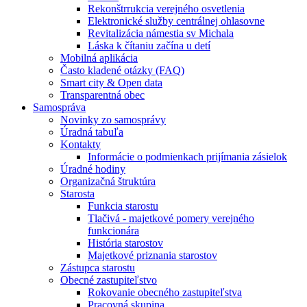
Rekonštrrukcia verejného osvetlenia
Elektronické služby centrálnej ohlasovne
Revitalizácia námestia sv Michala
Láska k čítaniu začína u detí
Mobilná aplikácia
Často kladené otázky (FAQ)
Smart city & Open data
Transparentná obec
Samospráva
Novinky zo samosprávy
Úradná tabuľa
Kontakty
Informácie o podmienkach prijímania zásielok
Úradné hodiny
Organizačná štruktúra
Starosta
Funkcia starostu
Tlačivá - majetkové pomery verejného
funkcionára
História starostov
Majetkové priznania starostov
Zástupca starostu
Obecné zastupiteľstvo
Rokovanie obecného zastupiteľstva
Pracovná skupina