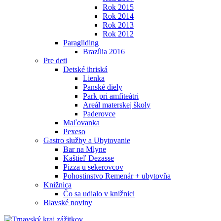
Rok 2015
Rok 2014
Rok 2013
Rok 2012
Paragliding
Brazília 2016
Pre deti
Detské ihriská
Lienka
Panské diely
Park pri amfiteátri
Areál materskej školy
Paderovce
Maľovanka
Pexeso
Gastro služby a Ubytovanie
Bar na Mlyne
Kaštieľ Dezasse
Pizza u sekerovcov
Pohostinstvo Remenár + ubytovňa
Knižnica
Čo sa udialo v knižnici
Blavské noviny