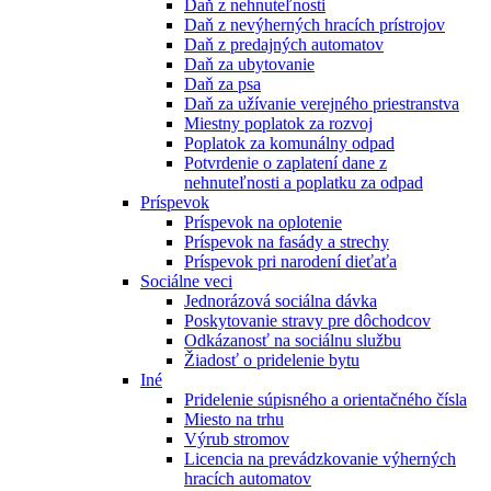
Daň z nehnuteľnosti
Daň z nevýherných hracích prístrojov
Daň z predajných automatov
Daň za ubytovanie
Daň za psa
Daň za užívanie verejného priestranstva
Miestny poplatok za rozvoj
Poplatok za komunálny odpad
Potvrdenie o zaplatení dane z
nehnuteľnosti a poplatku za odpad
Príspevok
Príspevok na oplotenie
Príspevok na fasády a strechy
Príspevok pri narodení dieťaťa
Sociálne veci
Jednorázová sociálna dávka
Poskytovanie stravy pre dôchodcov
Odkázanosť na sociálnu službu
Žiadosť o pridelenie bytu
Iné
Pridelenie súpisného a orientačného čísla
Miesto na trhu
Výrub stromov
Licencia na prevádzkovanie výherných
hracích automatov