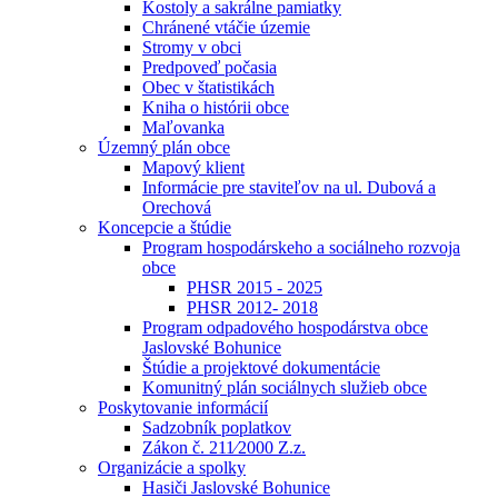
Kostoly a sakrálne pamiatky
Chránené vtáčie územie
Stromy v obci
Predpoveď počasia
Obec v štatistikách
Kniha o histórii obce
Maľovanka
Územný plán obce
Mapový klient
Informácie pre staviteľov na ul. Dubová a
Orechová
Koncepcie a štúdie
Program hospodárskeho a sociálneho rozvoja
obce
PHSR 2015 - 2025
PHSR 2012- 2018
Program odpadového hospodárstva obce
Jaslovské Bohunice
Štúdie a projektové dokumentácie
Komunitný plán sociálnych služieb obce
Poskytovanie informácií
Sadzobník poplatkov
Zákon č. 211⁄2000 Z.z.
Organizácie a spolky
Hasiči Jaslovské Bohunice