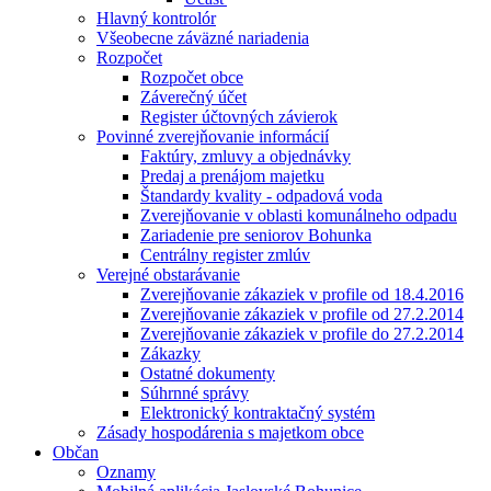
Hlavný kontrolór
Všeobecne záväzné nariadenia
Rozpočet
Rozpočet obce
Záverečný účet
Register účtovných závierok
Povinné zverejňovanie informácií
Faktúry, zmluvy a objednávky
Predaj a prenájom majetku
Štandardy kvality - odpadová voda
Zverejňovanie v oblasti komunálneho odpadu
Zariadenie pre seniorov Bohunka
Centrálny register zmlúv
Verejné obstarávanie
Zverejňovanie zákaziek v profile od 18.4.2016
Zverejňovanie zákaziek v profile od 27.2.2014
Zverejňovanie zákaziek v profile do 27.2.2014
Zákazky
Ostatné dokumenty
Súhrnné správy
Elektronický kontraktačný systém
Zásady hospodárenia s majetkom obce
Občan
Oznamy