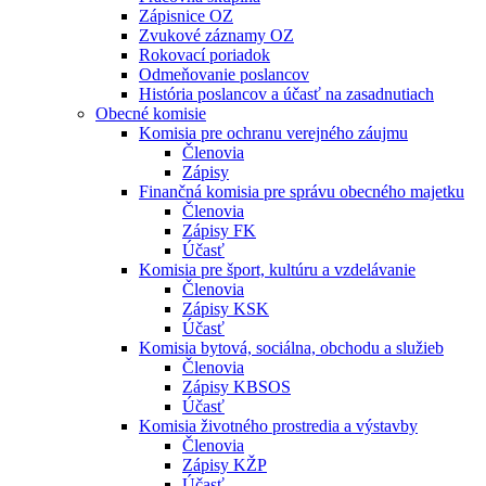
Zápisnice OZ
Zvukové záznamy OZ
Rokovací poriadok
Odmeňovanie poslancov
História poslancov a účasť na zasadnutiach
Obecné komisie
Komisia pre ochranu verejného záujmu
Členovia
Zápisy
Finančná komisia pre správu obecného majetku
Členovia
Zápisy FK
Účasť
Komisia pre šport, kultúru a vzdelávanie
Členovia
Zápisy KSK
Účasť
Komisia bytová, sociálna, obchodu a služieb
Členovia
Zápisy KBSOS
Účasť
Komisia životného prostredia a výstavby
Členovia
Zápisy KŽP
Účasť