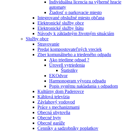
Individuálna licencia na výherné hracie
automaty
Žiadosť o parkovacie miesto
Integrované obslužné miesto občana
Elektronické služby obce
Elektronické služby štátu
Návody k základným životným situáciám
Služby obce
Stravovanie
Predaj kompostovateľných vreciek
Zber komunálneho a triedeného odpadu
Ako triedime odpad ?
Úroveň vytriedenia
Štatistiky
EKOdvor
Harmonogram vývozu odpadu
Popis systému nakladania s odpadom
Kultúrny dom Paderovce
Káblová televízia
Závlahový vodovod
Práce s mechanizmami
Obecná ubytovňa
Obecné byty
Obecné garáže
Cenníky a sadzobníky poplatkov