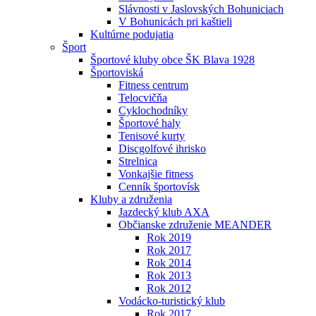
Slávnosti v Jaslovských Bohuniciach
V Bohunicách pri kaštieli
Kultúrne podujatia
Šport
Športové kluby obce ŠK Blava 1928
Športoviská
Fitness centrum
Telocvičňa
Cyklochodníky
Športové haly
Tenisové kurty
Discgolfové ihrisko
Strelnica
Vonkajšie fitness
Cenník športovísk
Kluby a združenia
Jazdecký klub AXA
Občianske združenie MEANDER
Rok 2019
Rok 2017
Rok 2014
Rok 2013
Rok 2012
Vodácko-turistický klub
Rok 2017