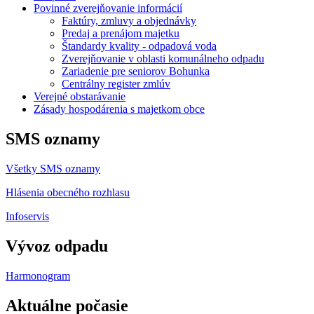
Povinné zverejňovanie informácií
Faktúry, zmluvy a objednávky
Predaj a prenájom majetku
Štandardy kvality - odpadová voda
Zverejňovanie v oblasti komunálneho odpadu
Zariadenie pre seniorov Bohunka
Centrálny register zmlúv
Verejné obstarávanie
Zásady hospodárenia s majetkom obce
SMS oznamy
Všetky SMS oznamy
Hlásenia obecného rozhlasu
Infoservis
Vývoz odpadu
Harmonogram
Aktuálne počasie