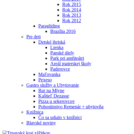
Rok 2015
Rok 2014
Rok 2013
Rok 2012
Paragliding
Brazília 2016
Pre deti
Detské ihriská
Lienka
Panské diely
Park pri amfiteátri
Areál materskej školy
Paderovce
Maľovanka
Pexeso
Gastro služby a Ubytovanie
Bar na Mlyne
Kaštieľ Dezasse
Pizza u sekerovcov
Pohostinstvo Remenár + ubytovňa
Knižnica
Čo sa udialo v knižnici
Blavské noviny