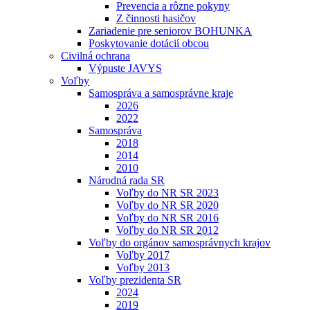
Prevencia a rôzne pokyny
Z činnosti hasičov
Zariadenie pre seniorov BOHUNKA
Poskytovanie dotácií obcou
Civilná ochrana
Výpuste JAVYS
Voľby
Samospráva a samosprávne kraje
2026
2022
Samospráva
2018
2014
2010
Národná rada SR
Voľby do NR SR 2023
Voľby do NR SR 2020
Voľby do NR SR 2016
Voľby do NR SR 2012
Voľby do orgánov samosprávnych krajov
Voľby 2017
Voľby 2013
Voľby prezidenta SR
2024
2019