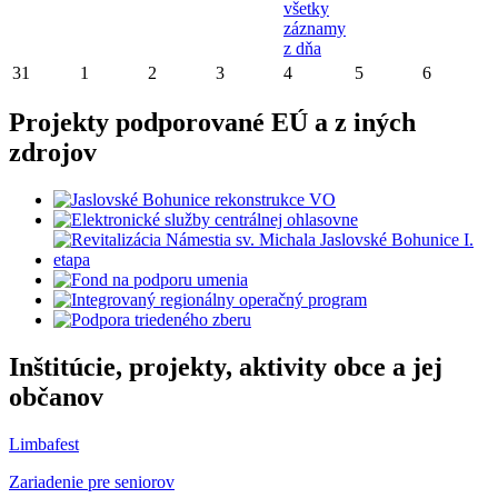
všetky
záznamy
z dňa
31
1
2
3
4
5
6
Projekty podporované EÚ a z iných
zdrojov
Inštitúcie, projekty, aktivity obce a jej
občanov
Limbafest
Zariadenie pre seniorov