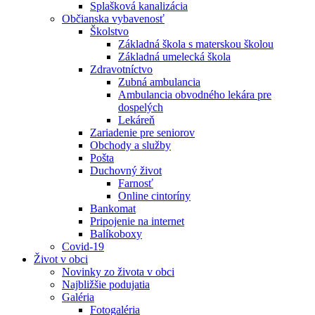
Splašková kanalizácia
Občianska vybavenosť
Školstvo
Základná škola s materskou školou
Základná umelecká škola
Zdravotníctvo
Zubná ambulancia
Ambulancia obvodného lekára pre
dospelých
Lekáreň
Zariadenie pre seniorov
Obchody a služby
Pošta
Duchovný život
Farnosť
Online cintoríny
Bankomat
Pripojenie na internet
Balíkoboxy
Covid-19
Život v obci
Novinky zo života v obci
Najbližšie podujatia
Galéria
Fotogaléria