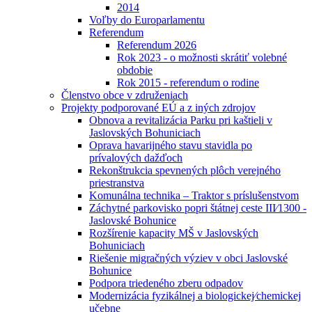
2014
Voľby do Europarlamentu
Referendum
Referendum 2026
Rok 2023 - o možnosti skrátiť volebné
obdobie
Rok 2015 - referendum o rodine
Členstvo obce v združeniach
Projekty podporované EÚ a z iných zdrojov
Obnova a revitalizácia Parku pri kaštieli v
Jaslovských Bohuniciach
Oprava havarijného stavu stavidla po
prívalových dažďoch
Rekonštrukcia spevnených plôch verejného
priestranstva
Komunálna technika – Traktor s príslušenstvom
Záchytné parkovisko popri štátnej ceste III⁄1300 -
Jaslovské Bohunice
Rozšírenie kapacity MŠ v Jaslovských
Bohuniciach
Riešenie migračných výziev v obci Jaslovské
Bohunice
Podpora triedeného zberu odpadov
Modernizácia fyzikálnej a biologickej⁄chemickej
učebne