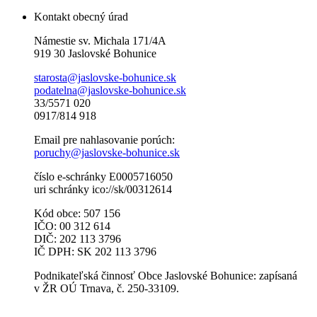
Kontakt obecný úrad
Námestie sv. Michala 171/4A
919 30 Jaslovské Bohunice
starosta@jaslovske-bohunice.sk
podatelna@jaslovske-bohunice.sk
33/5571 020
0917/814 918
Email pre nahlasovanie porúch:
poruchy@jaslovske-bohunice.sk
číslo e-schránky E0005716050
uri schránky ico://sk/00312614
Kód obce: 507 156
IČO: 00 312 614
DIČ: 202 113 3796
IČ DPH: SK 202 113 3796
Podnikateľská činnosť Obce Jaslovské Bohunice: zapísaná
v ŽR OÚ Trnava, č. 250-33109.