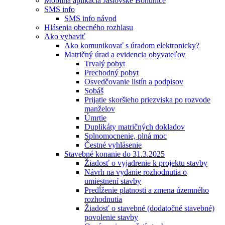
Mobilná aplikácia Jaslovské Bohunice
SMS info
SMS info návod
Hlásenia obecného rozhlasu
Ako vybaviť
Ako komunikovať s úradom elektronicky?
Matričný úrad a evidencia obyvateľov
Trvalý pobyt
Prechodný pobyt
Osvedčovanie listín a podpisov
Sobáš
Prijatie skoršieho priezviska po rozvode
manželov
Úmrtie
Duplikáty matričných dokladov
Splnomocnenie, plná moc
Čestné vyhlásenie
Stavebné konanie do 31.3.2025
Žiadosť o vyjadrenie k projektu stavby
Návrh na vydanie rozhodnutia o
umiestnení stavby
Predĺženie platnosti a zmena územného
rozhodnutia
Žiadosť o stavebné (dodatočné stavebné)
povolenie stavby