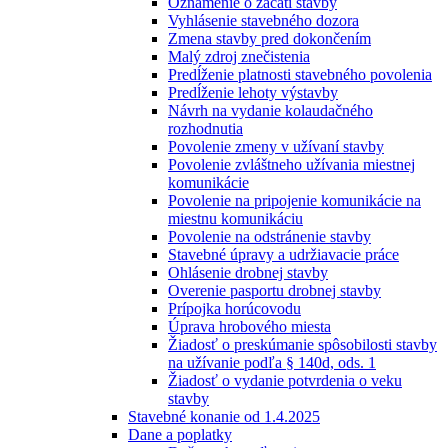
Oznámenie o začatí stavby
Vyhlásenie stavebného dozora
Zmena stavby pred dokončením
Malý zdroj znečistenia
Predĺženie platnosti stavebného povolenia
Predĺženie lehoty výstavby
Návrh na vydanie kolaudačného
rozhodnutia
Povolenie zmeny v užívaní stavby
Povolenie zvláštneho užívania miestnej
komunikácie
Povolenie na pripojenie komunikácie na
miestnu komunikáciu
Povolenie na odstránenie stavby
Stavebné úpravy a udržiavacie práce
Ohlásenie drobnej stavby
Overenie pasportu drobnej stavby
Prípojka horúcovodu
Úprava hrobového miesta
Žiadosť o preskúmanie spôsobilosti stavby
na užívanie podľa § 140d, ods. 1
Žiadosť o vydanie potvrdenia o veku
stavby
Stavebné konanie od 1.4.2025
Dane a poplatky