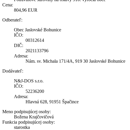
Cena:
804,96 EUR
Odberateľ:
Obec Jaslovské Bohunice
IČO:
00312614
DIČ:
2021133796
Adresa:
Nám. sv. Michala 171/4A, 919 30 Jaslovské Bohunice
Dodávateľ:
N&J-DOS s.r.o.
IČO:
52236200
Adresa:
Hlavná 628, 91951 Špačince
Meno podpisujúcej osoby:
Božena Krajčovičová
Funkcia podpisujúcej osoby:
starostka