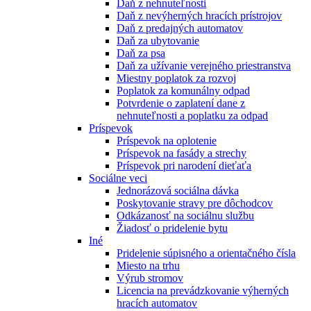
Daň z nehnuteľnosti
Daň z nevýherných hracích prístrojov
Daň z predajných automatov
Daň za ubytovanie
Daň za psa
Daň za užívanie verejného priestranstva
Miestny poplatok za rozvoj
Poplatok za komunálny odpad
Potvrdenie o zaplatení dane z
nehnuteľnosti a poplatku za odpad
Príspevok
Príspevok na oplotenie
Príspevok na fasády a strechy
Príspevok pri narodení dieťaťa
Sociálne veci
Jednorázová sociálna dávka
Poskytovanie stravy pre dôchodcov
Odkázanosť na sociálnu službu
Žiadosť o pridelenie bytu
Iné
Pridelenie súpisného a orientačného čísla
Miesto na trhu
Výrub stromov
Licencia na prevádzkovanie výherných
hracích automatov