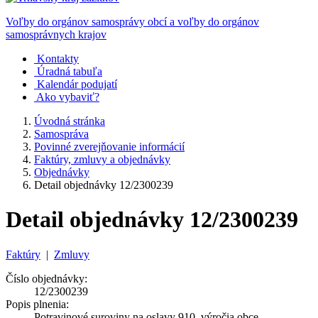
Voľby do orgánov samosprávy obcí a voľby do orgánov
samosprávnych krajov
Kontakty
Úradná tabuľa
Kalendár podujatí
Ako vybaviť?
Úvodná stránka
Samospráva
Povinné zverejňovanie informácií
Faktúry, zmluvy a objednávky
Objednávky
Detail objednávky 12/2300239
Detail objednávky 12/2300239
Faktúry
|
Zmluvy
Číslo objednávky:
12/2300239
Popis plnenia:
Potravinové suroviny na oslavy 910. výročia obce