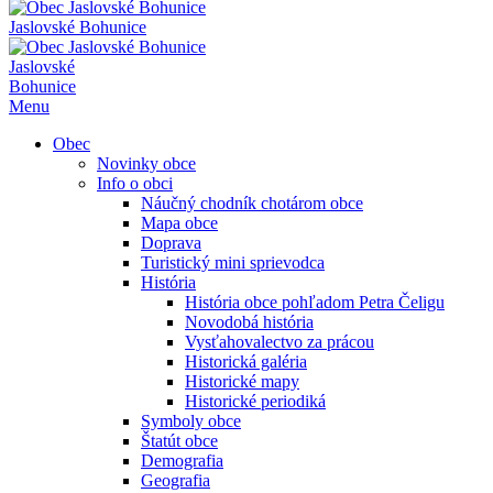
Jaslovské Bohunice
Jaslovské
Bohunice
Menu
Obec
Novinky obce
Info o obci
Náučný chodník chotárom obce
Mapa obce
Doprava
Turistický mini sprievodca
História
História obce pohľadom Petra Čeligu
Novodobá história
Vysťahovalectvo za prácou
Historická galéria
Historické mapy
Historické periodiká
Symboly obce
Štatút obce
Demografia
Geografia