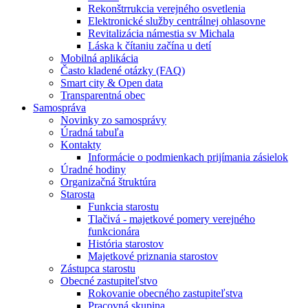
Rekonštrrukcia verejného osvetlenia
Elektronické služby centrálnej ohlasovne
Revitalizácia námestia sv Michala
Láska k čítaniu začína u detí
Mobilná aplikácia
Často kladené otázky (FAQ)
Smart city & Open data
Transparentná obec
Samospráva
Novinky zo samosprávy
Úradná tabuľa
Kontakty
Informácie o podmienkach prijímania zásielok
Úradné hodiny
Organizačná štruktúra
Starosta
Funkcia starostu
Tlačivá - majetkové pomery verejného
funkcionára
História starostov
Majetkové priznania starostov
Zástupca starostu
Obecné zastupiteľstvo
Rokovanie obecného zastupiteľstva
Pracovná skupina