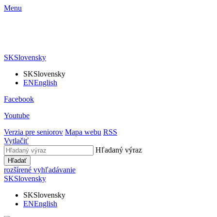
Menu
SK
Slovensky
SK
Slovensky
EN
English
Facebook
Youtube
Verzia pre seniorov
Mapa webu
RSS
Vytlačiť
Hľadaný výraz
Hľadať
rozšírené vyhľadávanie
SK
Slovensky
SK
Slovensky
EN
English