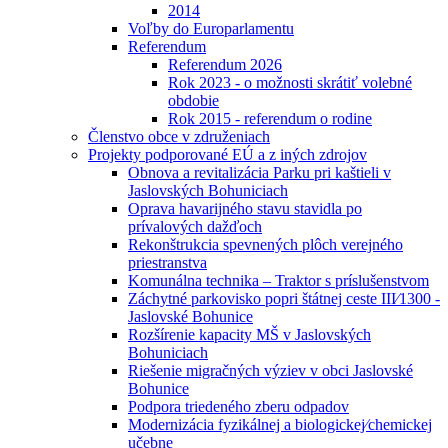
2014
Voľby do Europarlamentu
Referendum
Referendum 2026
Rok 2023 - o možnosti skrátiť volebné
obdobie
Rok 2015 - referendum o rodine
Členstvo obce v združeniach
Projekty podporované EÚ a z iných zdrojov
Obnova a revitalizácia Parku pri kaštieli v
Jaslovských Bohuniciach
Oprava havarijného stavu stavidla po
prívalových dažďoch
Rekonštrukcia spevnených plôch verejného
priestranstva
Komunálna technika – Traktor s príslušenstvom
Záchytné parkovisko popri štátnej ceste III⁄1300 -
Jaslovské Bohunice
Rozšírenie kapacity MŠ v Jaslovských
Bohuniciach
Riešenie migračných výziev v obci Jaslovské
Bohunice
Podpora triedeného zberu odpadov
Modernizácia fyzikálnej a biologickej⁄chemickej
učebne