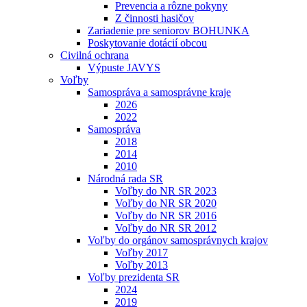
Prevencia a rôzne pokyny
Z činnosti hasičov
Zariadenie pre seniorov BOHUNKA
Poskytovanie dotácií obcou
Civilná ochrana
Výpuste JAVYS
Voľby
Samospráva a samosprávne kraje
2026
2022
Samospráva
2018
2014
2010
Národná rada SR
Voľby do NR SR 2023
Voľby do NR SR 2020
Voľby do NR SR 2016
Voľby do NR SR 2012
Voľby do orgánov samosprávnych krajov
Voľby 2017
Voľby 2013
Voľby prezidenta SR
2024
2019