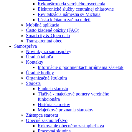
Rekonštrrukcia verejného osvetlenia
Elektronické služby centrálnej ohlasovne
Revitalizácia námestia sv Michala
Láska k čítaniu začína u detí
Mobilná aplikácia
Často kladené otázky (FAQ)
Smart city & Open data
Transparentná obec
Samospráva
Novinky zo samosprávy
Úradná tabuľa
Kontakty
Informácie o podmienkach prijímania zásielok
Úradné hodiny
Organizačná štruktúra
Starosta
Funkcia starostu
Tlačivá - majetkové pomery verejného
funkcionára
História starostov
Majetkové priznania starostov
Zástupca starostu
Obecné zastupiteľstvo
Rokovanie obecného zastupiteľstva
Pracovná skupina