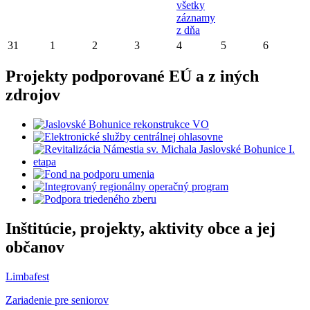
všetky
záznamy
z dňa
31
1
2
3
4
5
6
Projekty podporované EÚ a z iných
zdrojov
Inštitúcie, projekty, aktivity obce a jej
občanov
Limbafest
Zariadenie pre seniorov