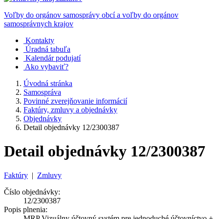
Voľby do orgánov samosprávy obcí a voľby do orgánov
samosprávnych krajov
Kontakty
Úradná tabuľa
Kalendár podujatí
Ako vybaviť?
Úvodná stránka
Samospráva
Povinné zverejňovanie informácií
Faktúry, zmluvy a objednávky
Objednávky
Detail objednávky 12/2300387
Detail objednávky 12/2300387
Faktúry
|
Zmluvy
Číslo objednávky:
12/2300387
Popis plnenia:
MRP Vizuálny účtovný systém pre jednoduché účtovníctvo +