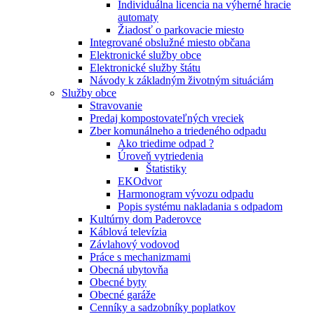
Individuálna licencia na výherné hracie
automaty
Žiadosť o parkovacie miesto
Integrované obslužné miesto občana
Elektronické služby obce
Elektronické služby štátu
Návody k základným životným situáciám
Služby obce
Stravovanie
Predaj kompostovateľných vreciek
Zber komunálneho a triedeného odpadu
Ako triedime odpad ?
Úroveň vytriedenia
Štatistiky
EKOdvor
Harmonogram vývozu odpadu
Popis systému nakladania s odpadom
Kultúrny dom Paderovce
Káblová televízia
Závlahový vodovod
Práce s mechanizmami
Obecná ubytovňa
Obecné byty
Obecné garáže
Cenníky a sadzobníky poplatkov