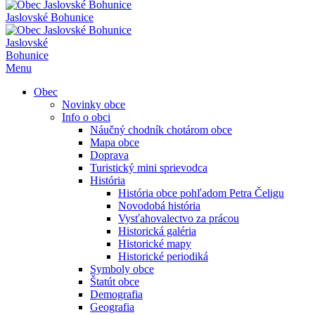
Jaslovské Bohunice
Jaslovské
Bohunice
Menu
Obec
Novinky obce
Info o obci
Náučný chodník chotárom obce
Mapa obce
Doprava
Turistický mini sprievodca
História
História obce pohľadom Petra Čeligu
Novodobá história
Vysťahovalectvo za prácou
Historická galéria
Historické mapy
Historické periodiká
Symboly obce
Štatút obce
Demografia
Geografia