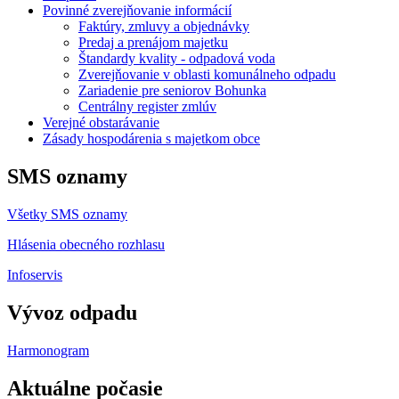
Povinné zverejňovanie informácií
Faktúry, zmluvy a objednávky
Predaj a prenájom majetku
Štandardy kvality - odpadová voda
Zverejňovanie v oblasti komunálneho odpadu
Zariadenie pre seniorov Bohunka
Centrálny register zmlúv
Verejné obstarávanie
Zásady hospodárenia s majetkom obce
SMS oznamy
Všetky SMS oznamy
Hlásenia obecného rozhlasu
Infoservis
Vývoz odpadu
Harmonogram
Aktuálne počasie