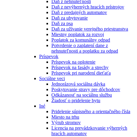
Daň z nehnuteľnosti
Daň z nevýherných hracích prístrojov
Daň z predajných automatov
Daň za ubytovanie
Daň za psa
Daň za užívanie verejného priestranstva
Miestny poplatok za rozvoj
Poplatok za komunálny odpad
Potvrdenie o zaplatení dane z
nehnuteľnosti a poplatku za odpad
Príspevok
Príspevok na oplotenie
Príspevok na fasády a strechy
Príspevok pri narodení dieťaťa
Sociálne veci
Jednorázová sociálna dávka
Poskytovanie stravy pre dôchodcov
Odkázanosť na sociálnu službu
Žiadosť o pridelenie bytu
Iné
Pridelenie súpisného a orientačného čísla
Miesto na trhu
Výrub stromov
Licencia na prevádzkovanie výherných
hracích automatov