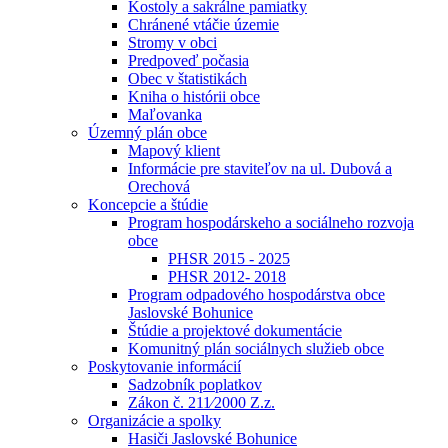
Kostoly a sakrálne pamiatky
Chránené vtáčie územie
Stromy v obci
Predpoveď počasia
Obec v štatistikách
Kniha o histórii obce
Maľovanka
Územný plán obce
Mapový klient
Informácie pre staviteľov na ul. Dubová a
Orechová
Koncepcie a štúdie
Program hospodárskeho a sociálneho rozvoja
obce
PHSR 2015 - 2025
PHSR 2012- 2018
Program odpadového hospodárstva obce
Jaslovské Bohunice
Štúdie a projektové dokumentácie
Komunitný plán sociálnych služieb obce
Poskytovanie informácií
Sadzobník poplatkov
Zákon č. 211⁄2000 Z.z.
Organizácie a spolky
Hasiči Jaslovské Bohunice