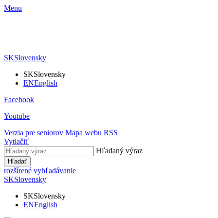
Menu
SK
Slovensky
SK
Slovensky
EN
English
Facebook
Youtube
Verzia pre seniorov
Mapa webu
RSS
Vytlačiť
Hľadaný výraz
Hľadať
rozšírené vyhľadávanie
SK
Slovensky
SK
Slovensky
EN
English