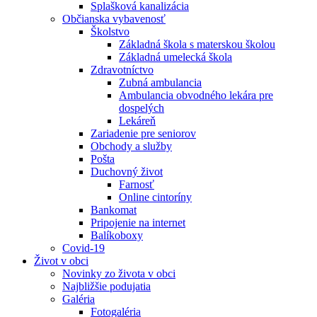
Splašková kanalizácia
Občianska vybavenosť
Školstvo
Základná škola s materskou školou
Základná umelecká škola
Zdravotníctvo
Zubná ambulancia
Ambulancia obvodného lekára pre
dospelých
Lekáreň
Zariadenie pre seniorov
Obchody a služby
Pošta
Duchovný život
Farnosť
Online cintoríny
Bankomat
Pripojenie na internet
Balíkoboxy
Covid-19
Život v obci
Novinky zo života v obci
Najbližšie podujatia
Galéria
Fotogaléria