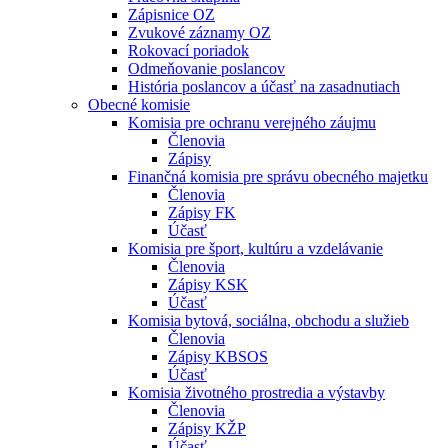
Zápisnice OZ
Zvukové záznamy OZ
Rokovací poriadok
Odmeňovanie poslancov
História poslancov a účasť na zasadnutiach
Obecné komisie
Komisia pre ochranu verejného záujmu
Členovia
Zápisy
Finančná komisia pre správu obecného majetku
Členovia
Zápisy FK
Účasť
Komisia pre šport, kultúru a vzdelávanie
Členovia
Zápisy KSK
Účasť
Komisia bytová, sociálna, obchodu a služieb
Členovia
Zápisy KBSOS
Účasť
Komisia životného prostredia a výstavby
Členovia
Zápisy KŽP
Účasť