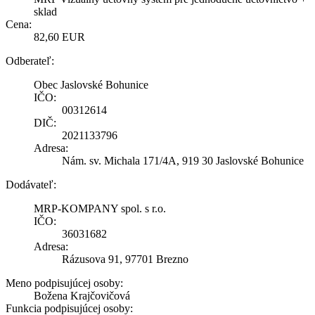
sklad
Cena:
82,60 EUR
Odberateľ:
Obec Jaslovské Bohunice
IČO:
00312614
DIČ:
2021133796
Adresa:
Nám. sv. Michala 171/4A, 919 30 Jaslovské Bohunice
Dodávateľ:
MRP-KOMPANY spol. s r.o.
IČO:
36031682
Adresa:
Rázusova 91, 97701 Brezno
Meno podpisujúcej osoby:
Božena Krajčovičová
Funkcia podpisujúcej osoby: