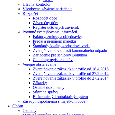
Hlavný kontrolór
Všeobecne záväzné nariadenia
Rozpočet
Rozpočet obce
Záverečný účet
Register účtovných závierok
Povinné zverejňovanie informácií
Faktúry, zmluvy a objednávky
Predaj a prenájom majetku
Štandardy kvality - odpadová voda
Zverejňovanie v oblasti komunálneho odpadu
Zariadenie pre seniorov Bohunka
Centrálny register zmlúv
Verejné obstarávanie
Zverejňovanie zákaziek v profile od 18.4.2016
Zverejňovanie zákaziek v profile od 27.2.2014
Zverejňovanie zákaziek v profile do 27.2.2014
Zákazky
Ostatné dokumenty
Súhrnné správy
Elektronický kontraktačný systém
Zásady hospodárenia s majetkom obce
Občan
Oznamy