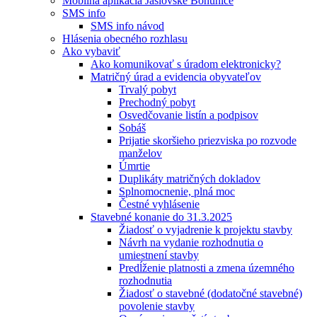
Mobilná aplikácia Jaslovské Bohunice
SMS info
SMS info návod
Hlásenia obecného rozhlasu
Ako vybaviť
Ako komunikovať s úradom elektronicky?
Matričný úrad a evidencia obyvateľov
Trvalý pobyt
Prechodný pobyt
Osvedčovanie listín a podpisov
Sobáš
Prijatie skoršieho priezviska po rozvode
manželov
Úmrtie
Duplikáty matričných dokladov
Splnomocnenie, plná moc
Čestné vyhlásenie
Stavebné konanie do 31.3.2025
Žiadosť o vyjadrenie k projektu stavby
Návrh na vydanie rozhodnutia o
umiestnení stavby
Predĺženie platnosti a zmena územného
rozhodnutia
Žiadosť o stavebné (dodatočné stavebné)
povolenie stavby