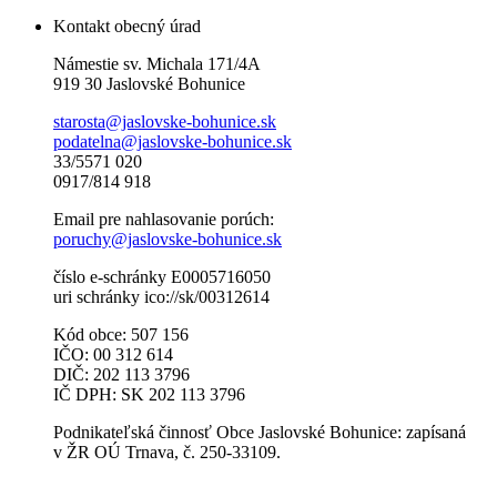
Kontakt obecný úrad
Námestie sv. Michala 171/4A
919 30 Jaslovské Bohunice
starosta@jaslovske-bohunice.sk
podatelna@jaslovske-bohunice.sk
33/5571 020
0917/814 918
Email pre nahlasovanie porúch:
poruchy@jaslovske-bohunice.sk
číslo e-schránky E0005716050
uri schránky ico://sk/00312614
Kód obce: 507 156
IČO: 00 312 614
DIČ: 202 113 3796
IČ DPH: SK 202 113 3796
Podnikateľská činnosť Obce Jaslovské Bohunice: zapísaná
v ŽR OÚ Trnava, č. 250-33109.