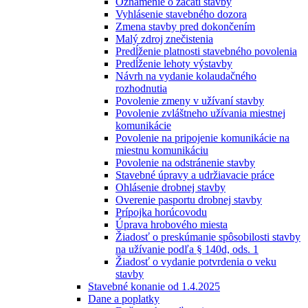
Oznámenie o začatí stavby
Vyhlásenie stavebného dozora
Zmena stavby pred dokončením
Malý zdroj znečistenia
Predĺženie platnosti stavebného povolenia
Predĺženie lehoty výstavby
Návrh na vydanie kolaudačného
rozhodnutia
Povolenie zmeny v užívaní stavby
Povolenie zvláštneho užívania miestnej
komunikácie
Povolenie na pripojenie komunikácie na
miestnu komunikáciu
Povolenie na odstránenie stavby
Stavebné úpravy a udržiavacie práce
Ohlásenie drobnej stavby
Overenie pasportu drobnej stavby
Prípojka horúcovodu
Úprava hrobového miesta
Žiadosť o preskúmanie spôsobilosti stavby
na užívanie podľa § 140d, ods. 1
Žiadosť o vydanie potvrdenia o veku
stavby
Stavebné konanie od 1.4.2025
Dane a poplatky