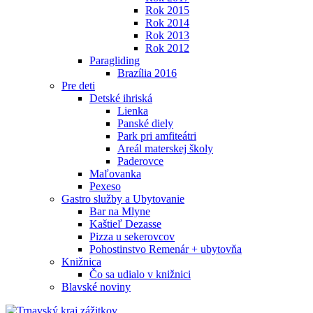
Rok 2015
Rok 2014
Rok 2013
Rok 2012
Paragliding
Brazília 2016
Pre deti
Detské ihriská
Lienka
Panské diely
Park pri amfiteátri
Areál materskej školy
Paderovce
Maľovanka
Pexeso
Gastro služby a Ubytovanie
Bar na Mlyne
Kaštieľ Dezasse
Pizza u sekerovcov
Pohostinstvo Remenár + ubytovňa
Knižnica
Čo sa udialo v knižnici
Blavské noviny