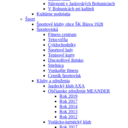
Slávnosti v Jaslovských Bohuniciach
V Bohunicách pri kaštieli
Kultúrne podujatia
Šport
Športové kluby obce ŠK Blava 1928
Športoviská
Fitness centrum
Telocvičňa
Cyklochodníky
Športové haly
Tenisové kurty
Discgolfové ihrisko
Strelnica
Vonkajšie fitness
Cenník športovísk
Kluby a združenia
Jazdecký klub AXA
Občianske združenie MEANDER
Rok 2019
Rok 2017
Rok 2014
Rok 2013
Rok 2012
Vodácko-turistický klub
Rok 2017