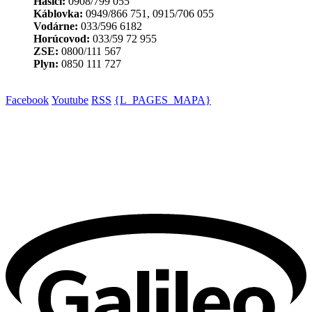
Hasiči:
0908/799 055
Káblovka:
0949/866 751, 0915/706 055
Vodárne:
033/596 6182
Horúcovod:
033/59 72 955
ZSE:
0800/111 567
Plyn:
0850 111 727
Facebook
Youtube
RSS
{L_PAGES_MAPA}