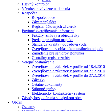
Hlavný kontrolór
Všeobecne záväzné nariadenia
Rozpočet
Rozpočet obce
Záverečný účet
Register účtovných závierok
Povinné zverejňovanie informácií
Faktúry, zmluvy a objednávky
Predaj a prenájom majetku
Štandardy kvality - odpadová voda
Zverejňovanie v oblasti komunálneho odpadu
Zariadenie pre seniorov Bohunka
Centrálny register zmlúv
Verejné obstarávanie
Zverejňovanie zákaziek v profile od 18.4.2016
Zverejňovanie zákaziek v profile od 27.2.2014
Zverejňovanie zákaziek v profile do 27.2.2014
Zákazky
Ostatné dokumenty
Súhrnné správy
Elektronický kontraktačný systém
Zásady hospodárenia s majetkom obce
Občan
Oznamy