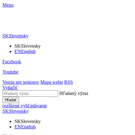
Menu
SK
Slovensky
SK
Slovensky
EN
English
Facebook
Youtube
Verzia pre seniorov
Mapa webu
RSS
Vytlačiť
Hľadaný výraz
Hľadať
rozšírené vyhľadávanie
SK
Slovensky
SK
Slovensky
EN
English