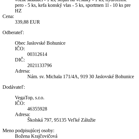
pero - 5 ks, kefa konský vlas - 5 ks, sportmen 1l - 10 ks pre
HZ
Cena:
339,88 EUR
Odberateľ:
Obec Jaslovské Bohunice
IČO:
00312614
DIČ:
2021133796
Adresa:
Nám. sv. Michala 171/4A, 919 30 Jaslovské Bohunice
Dodávateľ:
VegaTop, s.r.o.
IČO:
46355928
Adresa:
Školská 797, 95135 Veľké Zálužie
Meno podpisujúcej osoby:
Božena Krajčovičová