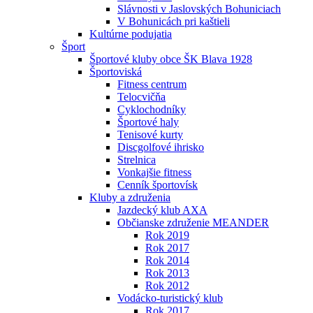
Slávnosti v Jaslovských Bohuniciach
V Bohunicách pri kaštieli
Kultúrne podujatia
Šport
Športové kluby obce ŠK Blava 1928
Športoviská
Fitness centrum
Telocvičňa
Cyklochodníky
Športové haly
Tenisové kurty
Discgolfové ihrisko
Strelnica
Vonkajšie fitness
Cenník športovísk
Kluby a združenia
Jazdecký klub AXA
Občianske združenie MEANDER
Rok 2019
Rok 2017
Rok 2014
Rok 2013
Rok 2012
Vodácko-turistický klub
Rok 2017