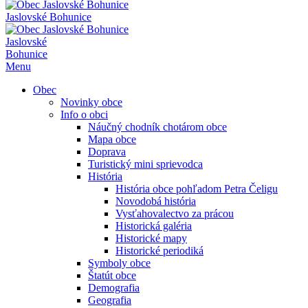
Jaslovské Bohunice
Jaslovské
Bohunice
Menu
Obec
Novinky obce
Info o obci
Náučný chodník chotárom obce
Mapa obce
Doprava
Turistický mini sprievodca
História
História obce pohľadom Petra Čeligu
Novodobá história
Vysťahovalectvo za prácou
Historická galéria
Historické mapy
Historické periodiká
Symboly obce
Štatút obce
Demografia
Geografia