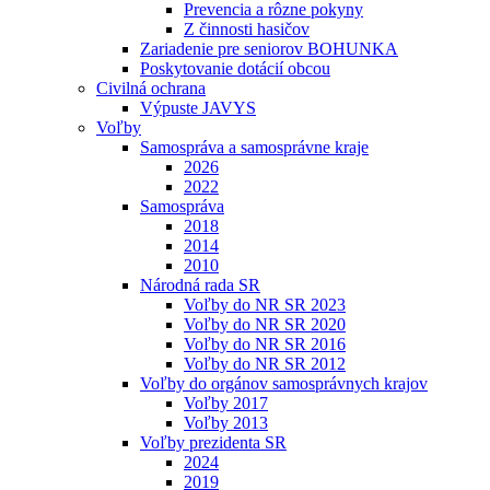
Prevencia a rôzne pokyny
Z činnosti hasičov
Zariadenie pre seniorov BOHUNKA
Poskytovanie dotácií obcou
Civilná ochrana
Výpuste JAVYS
Voľby
Samospráva a samosprávne kraje
2026
2022
Samospráva
2018
2014
2010
Národná rada SR
Voľby do NR SR 2023
Voľby do NR SR 2020
Voľby do NR SR 2016
Voľby do NR SR 2012
Voľby do orgánov samosprávnych krajov
Voľby 2017
Voľby 2013
Voľby prezidenta SR
2024
2019