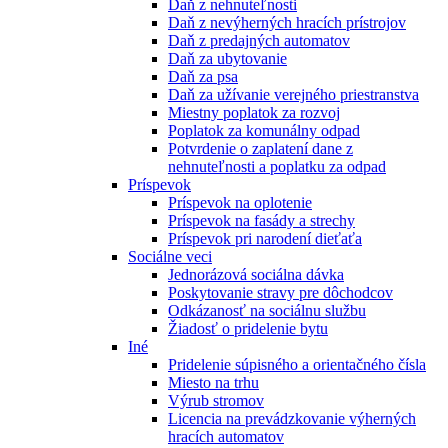
Daň z nehnuteľnosti
Daň z nevýherných hracích prístrojov
Daň z predajných automatov
Daň za ubytovanie
Daň za psa
Daň za užívanie verejného priestranstva
Miestny poplatok za rozvoj
Poplatok za komunálny odpad
Potvrdenie o zaplatení dane z
nehnuteľnosti a poplatku za odpad
Príspevok
Príspevok na oplotenie
Príspevok na fasády a strechy
Príspevok pri narodení dieťaťa
Sociálne veci
Jednorázová sociálna dávka
Poskytovanie stravy pre dôchodcov
Odkázanosť na sociálnu službu
Žiadosť o pridelenie bytu
Iné
Pridelenie súpisného a orientačného čísla
Miesto na trhu
Výrub stromov
Licencia na prevádzkovanie výherných
hracích automatov