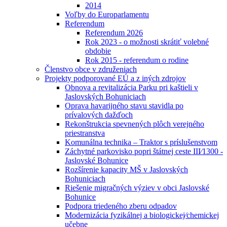
2014
Voľby do Europarlamentu
Referendum
Referendum 2026
Rok 2023 - o možnosti skrátiť volebné
obdobie
Rok 2015 - referendum o rodine
Členstvo obce v združeniach
Projekty podporované EÚ a z iných zdrojov
Obnova a revitalizácia Parku pri kaštieli v
Jaslovských Bohuniciach
Oprava havarijného stavu stavidla po
prívalových dažďoch
Rekonštrukcia spevnených plôch verejného
priestranstva
Komunálna technika – Traktor s príslušenstvom
Záchytné parkovisko popri štátnej ceste III⁄1300 -
Jaslovské Bohunice
Rozšírenie kapacity MŠ v Jaslovských
Bohuniciach
Riešenie migračných výziev v obci Jaslovské
Bohunice
Podpora triedeného zberu odpadov
Modernizácia fyzikálnej a biologickej⁄chemickej
učebne