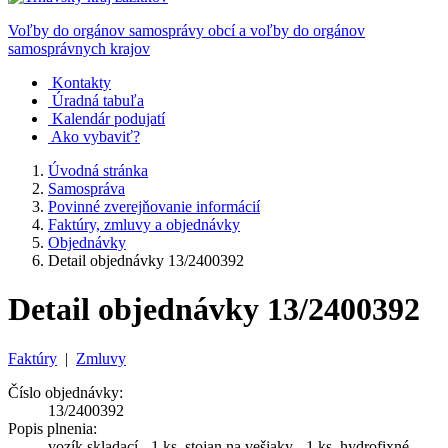
Voľby do orgánov samosprávy obcí a voľby do orgánov
samosprávnych krajov
Kontakty
Úradná tabuľa
Kalendár podujatí
Ako vybaviť?
Úvodná stránka
Samospráva
Povinné zverejňovanie informácií
Faktúry, zmluvy a objednávky
Objednávky
Detail objednávky 13/2400392
Detail objednávky 13/2400392
Faktúry
|
Zmluvy
Číslo objednávky:
13/2400392
Popis plnenia:
vozík skladací - 1 ks, stojan na vešiaky - 1 ks, hydrofixné