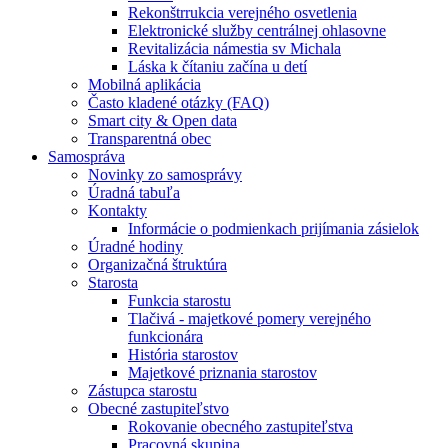
Rekonštrrukcia verejného osvetlenia
Elektronické služby centrálnej ohlasovne
Revitalizácia námestia sv Michala
Láska k čítaniu začína u detí
Mobilná aplikácia
Často kladené otázky (FAQ)
Smart city & Open data
Transparentná obec
Samospráva
Novinky zo samosprávy
Úradná tabuľa
Kontakty
Informácie o podmienkach prijímania zásielok
Úradné hodiny
Organizačná štruktúra
Starosta
Funkcia starostu
Tlačivá - majetkové pomery verejného
funkcionára
História starostov
Majetkové priznania starostov
Zástupca starostu
Obecné zastupiteľstvo
Rokovanie obecného zastupiteľstva
Pracovná skupina