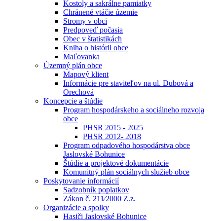
Kostoly a sakrálne pamiatky
Chránené vtáčie územie
Stromy v obci
Predpoveď počasia
Obec v štatistikách
Kniha o histórii obce
Maľovanka
Územný plán obce
Mapový klient
Informácie pre staviteľov na ul. Dubová a
Orechová
Koncepcie a štúdie
Program hospodárskeho a sociálneho rozvoja
obce
PHSR 2015 - 2025
PHSR 2012- 2018
Program odpadového hospodárstva obce
Jaslovské Bohunice
Štúdie a projektové dokumentácie
Komunitný plán sociálnych služieb obce
Poskytovanie informácií
Sadzobník poplatkov
Zákon č. 211⁄2000 Z.z.
Organizácie a spolky
Hasiči Jaslovské Bohunice