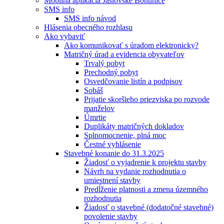
Mobilná aplikácia Jaslovské Bohunice
SMS info
SMS info návod
Hlásenia obecného rozhlasu
Ako vybaviť
Ako komunikovať s úradom elektronicky?
Matričný úrad a evidencia obyvateľov
Trvalý pobyt
Prechodný pobyt
Osvedčovanie listín a podpisov
Sobáš
Prijatie skoršieho priezviska po rozvode
manželov
Úmrtie
Duplikáty matričných dokladov
Splnomocnenie, plná moc
Čestné vyhlásenie
Stavebné konanie do 31.3.2025
Žiadosť o vyjadrenie k projektu stavby
Návrh na vydanie rozhodnutia o
umiestnení stavby
Predĺženie platnosti a zmena územného
rozhodnutia
Žiadosť o stavebné (dodatočné stavebné)
povolenie stavby