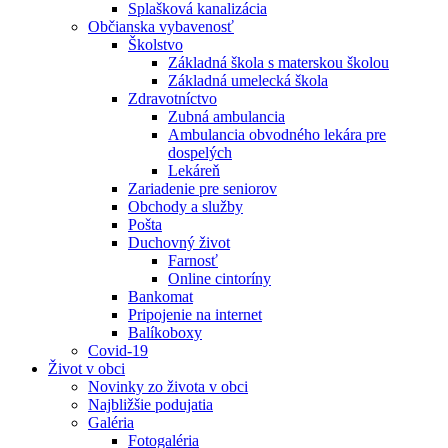
Splašková kanalizácia
Občianska vybavenosť
Školstvo
Základná škola s materskou školou
Základná umelecká škola
Zdravotníctvo
Zubná ambulancia
Ambulancia obvodného lekára pre
dospelých
Lekáreň
Zariadenie pre seniorov
Obchody a služby
Pošta
Duchovný život
Farnosť
Online cintoríny
Bankomat
Pripojenie na internet
Balíkoboxy
Covid-19
Život v obci
Novinky zo života v obci
Najbližšie podujatia
Galéria
Fotogaléria