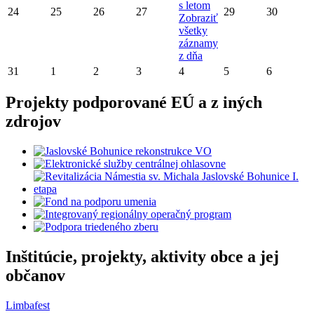
s letom
24
25
26
27
29
30
Zobraziť
všetky
záznamy
z dňa
31
1
2
3
4
5
6
Projekty podporované EÚ a z iných
zdrojov
Inštitúcie, projekty, aktivity obce a jej
občanov
Limbafest