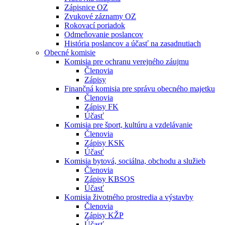
Zápisnice OZ
Zvukové záznamy OZ
Rokovací poriadok
Odmeňovanie poslancov
História poslancov a účasť na zasadnutiach
Obecné komisie
Komisia pre ochranu verejného záujmu
Členovia
Zápisy
Finančná komisia pre správu obecného majetku
Členovia
Zápisy FK
Účasť
Komisia pre šport, kultúru a vzdelávanie
Členovia
Zápisy KSK
Účasť
Komisia bytová, sociálna, obchodu a služieb
Členovia
Zápisy KBSOS
Účasť
Komisia životného prostredia a výstavby
Členovia
Zápisy KŽP
Účasť