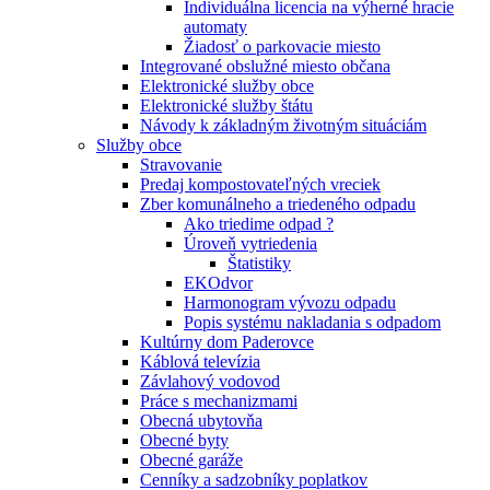
Individuálna licencia na výherné hracie
automaty
Žiadosť o parkovacie miesto
Integrované obslužné miesto občana
Elektronické služby obce
Elektronické služby štátu
Návody k základným životným situáciám
Služby obce
Stravovanie
Predaj kompostovateľných vreciek
Zber komunálneho a triedeného odpadu
Ako triedime odpad ?
Úroveň vytriedenia
Štatistiky
EKOdvor
Harmonogram vývozu odpadu
Popis systému nakladania s odpadom
Kultúrny dom Paderovce
Káblová televízia
Závlahový vodovod
Práce s mechanizmami
Obecná ubytovňa
Obecné byty
Obecné garáže
Cenníky a sadzobníky poplatkov