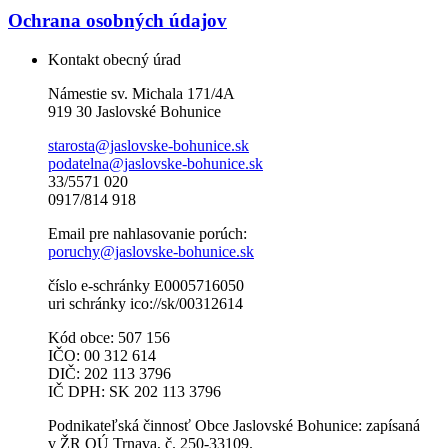
Ochrana osobných údajov
Kontakt obecný úrad
Námestie sv. Michala 171/4A
919 30 Jaslovské Bohunice
starosta@jaslovske-bohunice.sk
podatelna@jaslovske-bohunice.sk
33/5571 020
0917/814 918
Email pre nahlasovanie porúch:
poruchy@jaslovske-bohunice.sk
číslo e-schránky E0005716050
uri schránky ico://sk/00312614
Kód obce: 507 156
IČO: 00 312 614
DIČ: 202 113 3796
IČ DPH: SK 202 113 3796
Podnikateľská činnosť Obce Jaslovské Bohunice: zapísaná
v ŽR OÚ Trnava, č. 250-33109.