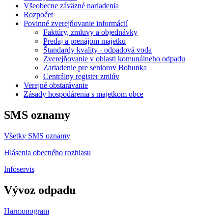
Všeobecne záväzné nariadenia
Rozpočet
Povinné zverejňovanie informácií
Faktúry, zmluvy a objednávky
Predaj a prenájom majetku
Štandardy kvality - odpadová voda
Zverejňovanie v oblasti komunálneho odpadu
Zariadenie pre seniorov Bohunka
Centrálny register zmlúv
Verejné obstarávanie
Zásady hospodárenia s majetkom obce
SMS oznamy
Všetky SMS oznamy
Hlásenia obecného rozhlasu
Infoservis
Vývoz odpadu
Harmonogram