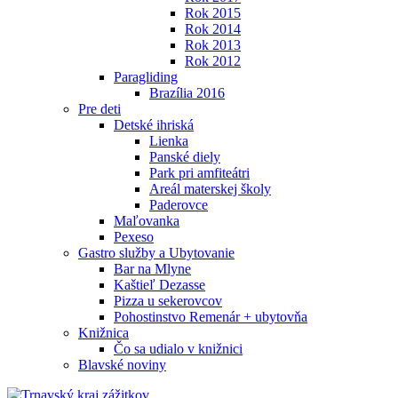
Rok 2015
Rok 2014
Rok 2013
Rok 2012
Paragliding
Brazília 2016
Pre deti
Detské ihriská
Lienka
Panské diely
Park pri amfiteátri
Areál materskej školy
Paderovce
Maľovanka
Pexeso
Gastro služby a Ubytovanie
Bar na Mlyne
Kaštieľ Dezasse
Pizza u sekerovcov
Pohostinstvo Remenár + ubytovňa
Knižnica
Čo sa udialo v knižnici
Blavské noviny