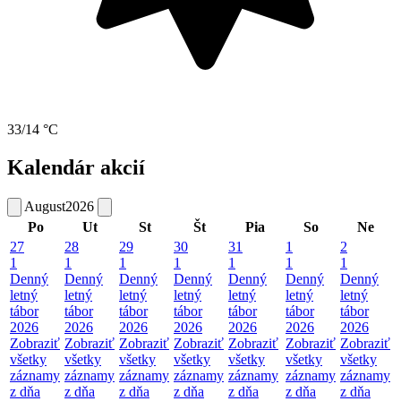
33/14 °C
Kalendár akcií
August
2026
Po
Ut
St
Št
Pia
So
Ne
27
28
29
30
31
1
2
1
1
1
1
1
1
1
Denný
Denný
Denný
Denný
Denný
Denný
Denný
letný
letný
letný
letný
letný
letný
letný
tábor
tábor
tábor
tábor
tábor
tábor
tábor
2026
2026
2026
2026
2026
2026
2026
Zobraziť
Zobraziť
Zobraziť
Zobraziť
Zobraziť
Zobraziť
Zobraziť
všetky
všetky
všetky
všetky
všetky
všetky
všetky
záznamy
záznamy
záznamy
záznamy
záznamy
záznamy
záznamy
z dňa
z dňa
z dňa
z dňa
z dňa
z dňa
z dňa