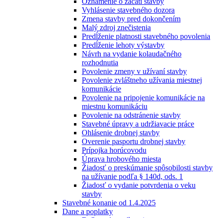
Oznámenie o začatí stavby
Vyhlásenie stavebného dozora
Zmena stavby pred dokončením
Malý zdroj znečistenia
Predĺženie platnosti stavebného povolenia
Predĺženie lehoty výstavby
Návrh na vydanie kolaudačného
rozhodnutia
Povolenie zmeny v užívaní stavby
Povolenie zvláštneho užívania miestnej
komunikácie
Povolenie na pripojenie komunikácie na
miestnu komunikáciu
Povolenie na odstránenie stavby
Stavebné úpravy a udržiavacie práce
Ohlásenie drobnej stavby
Overenie pasportu drobnej stavby
Prípojka horúcovodu
Úprava hrobového miesta
Žiadosť o preskúmanie spôsobilosti stavby
na užívanie podľa § 140d, ods. 1
Žiadosť o vydanie potvrdenia o veku
stavby
Stavebné konanie od 1.4.2025
Dane a poplatky