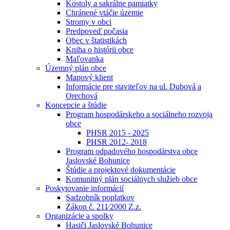
Kostoly a sakrálne pamiatky
Chránené vtáčie územie
Stromy v obci
Predpoveď počasia
Obec v štatistikách
Kniha o histórii obce
Maľovanka
Územný plán obce
Mapový klient
Informácie pre staviteľov na ul. Dubová a
Orechová
Koncepcie a štúdie
Program hospodárskeho a sociálneho rozvoja
obce
PHSR 2015 - 2025
PHSR 2012- 2018
Program odpadového hospodárstva obce
Jaslovské Bohunice
Štúdie a projektové dokumentácie
Komunitný plán sociálnych služieb obce
Poskytovanie informácií
Sadzobník poplatkov
Zákon č. 211⁄2000 Z.z.
Organizácie a spolky
Hasiči Jaslovské Bohunice