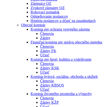
Zápisnice OZ
Zvukové záznamy OZ
Rokovací poriadok
Odmeňovanie poslancov
História poslancov a účasť na zasadnutiach
Obecné komisie
Komisia pre ochranu verejného záujmu
Členovia
Zápisy
Finančná komisia pre správu obecného majetku
Členovia
Zápisy FK
Účasť
Komisia pre šport, kultúru a vzdelávanie
Členovia
Zápisy KSK
Účasť
Komisia bytová, sociálna, obchodu a služieb
Členovia
Zápisy KBSOS
Účasť
Komisia životného prostredia a výstavby
Členovia
Zápisy KŽP
Účasť