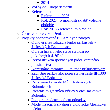
2014
Voľby do Europarlamentu
Referendum
Referendum 2026
Rok 2023 - o možnosti skrátiť volebné
obdobie
Rok 2015 - referendum o rodine
Členstvo obce v združeniach
Projekty podporované EÚ a z iných zdrojov
Obnova a revitalizácia Parku pri kaštieli v
Jaslovských Bohuniciach
Oprava havarijného stavu stavidla po
prívalových dažďoch
Rekonštrukcia spevnených plôch verejného
priestranstva
Komunálna technika – Traktor s príslušenstvom
Záchytné parkovisko popri štátnej ceste III⁄1300 -
Jaslovské Bohunice
Rozšírenie kapacity MŠ v Jaslovských
Bohuniciach
Riešenie migračných výziev v obci Jaslovské
Bohunice
Podpora triedeného zberu odpadov
Modernizácia fyzikálnej a biologickej⁄chemickej
učebne