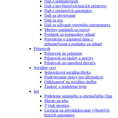
Daň z nehnuteľnosti
Daň z nevýherných hracích prístrojov
Daň z predajných automatov
Daň za ubytovanie
Daň za psa
Daň za užívanie verejného priestranstva
Miestny poplatok za rozvoj
Poplatok za komunálny odpad
Potvrdenie o zaplatení dane z
nehnuteľnosti a poplatku za odpad
Príspevok
Príspevok na oplotenie
Príspevok na fasády a strechy
Príspevok pri narodení dieťaťa
Sociálne veci
Jednorázová sociálna dávka
Poskytovanie stravy pre dôchodcov
Odkázanosť na sociálnu službu
Žiadosť o pridelenie bytu
Iné
Pridelenie súpisného a orientačného čísla
Miesto na trhu
Výrub stromov
Licencia na prevádzkovanie výherných
hracích automatov