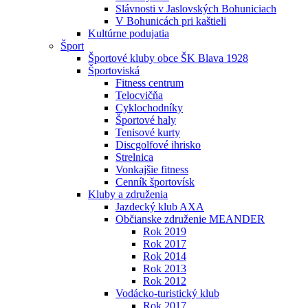
Slávnosti v Jaslovských Bohuniciach
V Bohunicách pri kaštieli
Kultúrne podujatia
Šport
Športové kluby obce ŠK Blava 1928
Športoviská
Fitness centrum
Telocvičňa
Cyklochodníky
Športové haly
Tenisové kurty
Discgolfové ihrisko
Strelnica
Vonkajšie fitness
Cenník športovísk
Kluby a združenia
Jazdecký klub AXA
Občianske združenie MEANDER
Rok 2019
Rok 2017
Rok 2014
Rok 2013
Rok 2012
Vodácko-turistický klub
Rok 2017