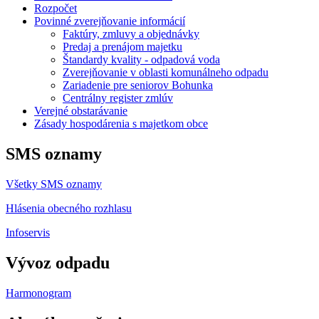
Rozpočet
Povinné zverejňovanie informácií
Faktúry, zmluvy a objednávky
Predaj a prenájom majetku
Štandardy kvality - odpadová voda
Zverejňovanie v oblasti komunálneho odpadu
Zariadenie pre seniorov Bohunka
Centrálny register zmlúv
Verejné obstarávanie
Zásady hospodárenia s majetkom obce
SMS oznamy
Všetky SMS oznamy
Hlásenia obecného rozhlasu
Infoservis
Vývoz odpadu
Harmonogram