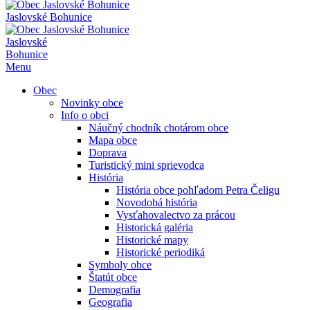
Jaslovské Bohunice
Jaslovské
Bohunice
Menu
Obec
Novinky obce
Info o obci
Náučný chodník chotárom obce
Mapa obce
Doprava
Turistický mini sprievodca
História
História obce pohľadom Petra Čeligu
Novodobá história
Vysťahovalectvo za prácou
Historická galéria
Historické mapy
Historické periodiká
Symboly obce
Štatút obce
Demografia
Geografia