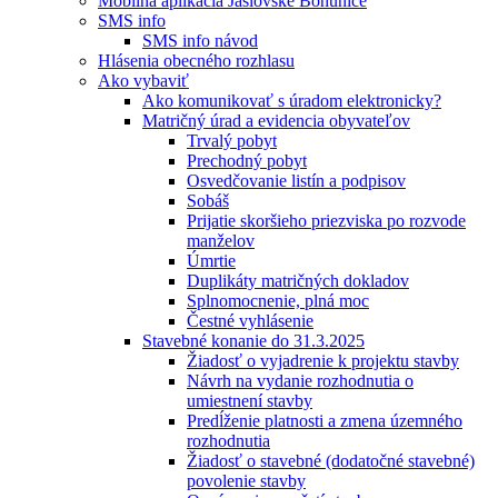
Mobilná aplikácia Jaslovské Bohunice
SMS info
SMS info návod
Hlásenia obecného rozhlasu
Ako vybaviť
Ako komunikovať s úradom elektronicky?
Matričný úrad a evidencia obyvateľov
Trvalý pobyt
Prechodný pobyt
Osvedčovanie listín a podpisov
Sobáš
Prijatie skoršieho priezviska po rozvode
manželov
Úmrtie
Duplikáty matričných dokladov
Splnomocnenie, plná moc
Čestné vyhlásenie
Stavebné konanie do 31.3.2025
Žiadosť o vyjadrenie k projektu stavby
Návrh na vydanie rozhodnutia o
umiestnení stavby
Predĺženie platnosti a zmena územného
rozhodnutia
Žiadosť o stavebné (dodatočné stavebné)
povolenie stavby