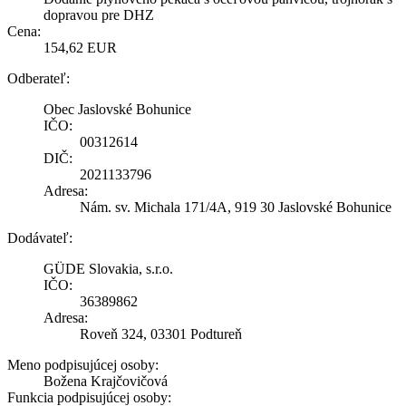
dopravou pre DHZ
Cena:
154,62 EUR
Odberateľ:
Obec Jaslovské Bohunice
IČO:
00312614
DIČ:
2021133796
Adresa:
Nám. sv. Michala 171/4A, 919 30 Jaslovské Bohunice
Dodávateľ:
GÜDE Slovakia, s.r.o.
IČO:
36389862
Adresa:
Roveň 324, 03301 Podtureň
Meno podpisujúcej osoby:
Božena Krajčovičová
Funkcia podpisujúcej osoby: