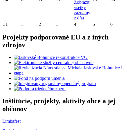
Zobraziť
všetky
záznamy
z dňa
31
1
2
3
4
5
6
Projekty podporované EÚ a z iných
zdrojov
Inštitúcie, projekty, aktivity obce a jej
občanov
Limbafest