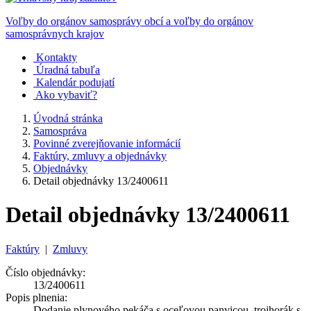
Voľby do orgánov samosprávy obcí a voľby do orgánov
samosprávnych krajov
Kontakty
Úradná tabuľa
Kalendár podujatí
Ako vybaviť?
Úvodná stránka
Samospráva
Povinné zverejňovanie informácií
Faktúry, zmluvy a objednávky
Objednávky
Detail objednávky 13/2400611
Detail objednávky 13/2400611
Faktúry
|
Zmluvy
Číslo objednávky:
13/2400611
Popis plnenia:
Dodanie plynového pekáča s oceľovou panvicou, trojhorák s