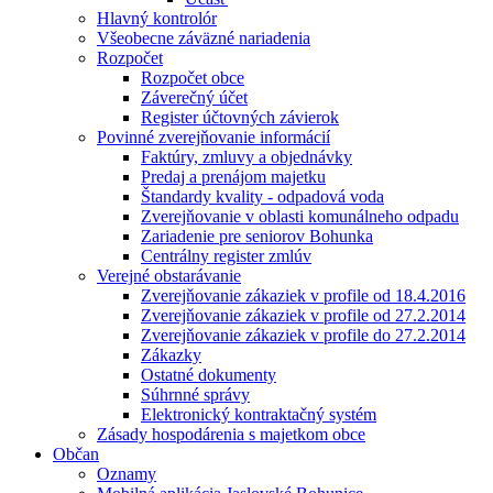
Hlavný kontrolór
Všeobecne záväzné nariadenia
Rozpočet
Rozpočet obce
Záverečný účet
Register účtovných závierok
Povinné zverejňovanie informácií
Faktúry, zmluvy a objednávky
Predaj a prenájom majetku
Štandardy kvality - odpadová voda
Zverejňovanie v oblasti komunálneho odpadu
Zariadenie pre seniorov Bohunka
Centrálny register zmlúv
Verejné obstarávanie
Zverejňovanie zákaziek v profile od 18.4.2016
Zverejňovanie zákaziek v profile od 27.2.2014
Zverejňovanie zákaziek v profile do 27.2.2014
Zákazky
Ostatné dokumenty
Súhrnné správy
Elektronický kontraktačný systém
Zásady hospodárenia s majetkom obce
Občan
Oznamy