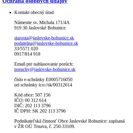
Ochrana osobných údajov
Kontakt obecný úrad
Námestie sv. Michala 171/4A
919 30 Jaslovské Bohunice
starosta@jaslovske-bohunice.sk
podatelna@jaslovske-bohunice.sk
33/5571 020
0917/814 918
Email pre nahlasovanie porúch:
poruchy@jaslovske-bohunice.sk
číslo e-schránky E0005716050
uri schránky ico://sk/00312614
Kód obce: 507 156
IČO: 00 312 614
DIČ: 202 113 3796
IČ DPH: SK 202 113 3796
Podnikateľská činnosť Obce Jaslovské Bohunice: zapísaná
v ŽR OÚ Trnava, č. 250-33109.