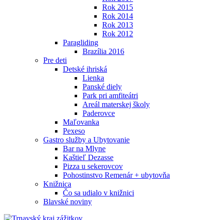
Rok 2015
Rok 2014
Rok 2013
Rok 2012
Paragliding
Brazília 2016
Pre deti
Detské ihriská
Lienka
Panské diely
Park pri amfiteátri
Areál materskej školy
Paderovce
Maľovanka
Pexeso
Gastro služby a Ubytovanie
Bar na Mlyne
Kaštieľ Dezasse
Pizza u sekerovcov
Pohostinstvo Remenár + ubytovňa
Knižnica
Čo sa udialo v knižnici
Blavské noviny