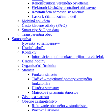
Rekonštrrukcia verejného osvetlenia
Elektronické služby centrálnej ohlasovne
Revitalizácia námestia sv Michala
Láska k čítaniu začína u detí
Mobilná aplikácia
Často kladené otázky (FAQ)
Smart city & Open data
Transparentná obec
Samospráva
Novinky zo samosprávy
Úradná tabuľa
Kontakty
Informácie o podmienkach prijímania zásielok
Úradné hodiny
Organizačná štruktúra
Starosta
Funkcia starostu
Tlačivá - majetkové pomery verejného
funkcionára
História starostov
Majetkové priznania starostov
Zástupca starostu
Obecné zastupiteľstvo
Rokovanie obecného zastupiteľstva
Pracovná skupina