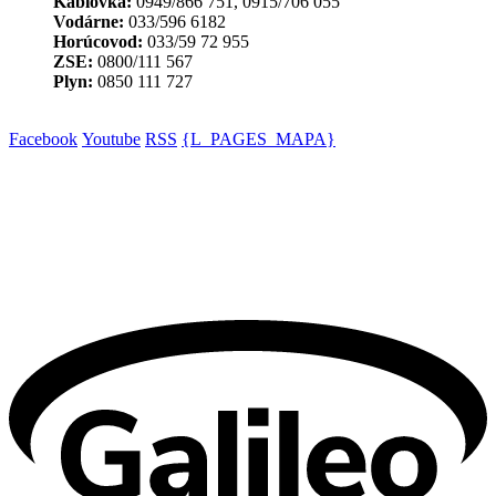
Káblovka:
0949/866 751, 0915/706 055
Vodárne:
033/596 6182
Horúcovod:
033/59 72 955
ZSE:
0800/111 567
Plyn:
0850 111 727
Facebook
Youtube
RSS
{L_PAGES_MAPA}