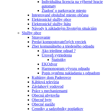
Individuálna licencia na výherné hracie
automaty
Žiadosť o parkovacie miesto
Integrované obslužné miesto občana
Elektronické služby obce
Elektronické služby štátu
Návody k základným životným situáciám
Služby obce
Stravovanie
Predaj kompostovateľných vreciek
Zber komunálneho a triedeného odpadu
Ako triedime odpad ?
Úroveň vytriedenia
Štatistiky
EKOdvor
Harmonogram vývozu odpadu
Popis systému nakladania s odpadom
Kultúrny dom Paderovce
Káblová televízia
Závlahový vodovod
Práce s mechanizmami
Obecná ubytovňa
Obecné byty
Obecné garáže
Cenníky a sadzobníky poplatkov