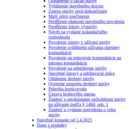
Oznámenie o začatí stavby
Vyhlásenie stavebného dozora
Zmena stavby pred dokončením
Malý zdroj znečistenia
Predĺženie platnosti stavebného povolenia
Predĺženie lehoty výstavby
Návrh na vydanie kolaudačného
rozhodnutia
Povolenie zmeny v užívaní stavby
Povolenie zvláštneho užívania miestnej
komunikácie
Povolenie na pripojenie komunikácie na
miestnu komunikáciu
Povolenie na odstránenie stavby
Stavebné úpravy a udržiavacie práce
Ohlásenie drobnej stavby
Overenie pasportu drobnej stavby
Prípojka horúcovodu
Úprava hrobového miesta
Žiadosť o preskúmanie spôsobilosti stavby
na užívanie podľa § 140d, ods. 1
Žiadosť o vydanie potvrdenia o veku
stavby
Stavebné konanie od 1.4.2025
Dane a poplatky