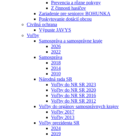
Prevencia a rôzne pokyny
Z činnosti hasičov
Zariadenie pre seniorov BOHUNKA
Poskytovanie dotácií obcou
Civilná ochrana
Výpuste JAVYS
Voľby
Samospráva a samosprávne kraje
2026
2022
Samospráva
2018
2014
2010
Národná rada SR
Voľby do NR SR 2023
Voľby do NR SR 2020
Voľby do NR SR 2016
Voľby do NR SR 2012
Voľby do orgánov samosprávnych krajov
Voľby 2017
Voľby 2013
Voľby prezidenta SR
2024
2019