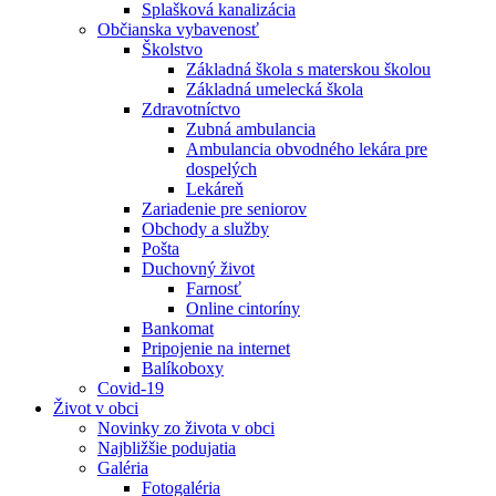
Splašková kanalizácia
Občianska vybavenosť
Školstvo
Základná škola s materskou školou
Základná umelecká škola
Zdravotníctvo
Zubná ambulancia
Ambulancia obvodného lekára pre
dospelých
Lekáreň
Zariadenie pre seniorov
Obchody a služby
Pošta
Duchovný život
Farnosť
Online cintoríny
Bankomat
Pripojenie na internet
Balíkoboxy
Covid-19
Život v obci
Novinky zo života v obci
Najbližšie podujatia
Galéria
Fotogaléria