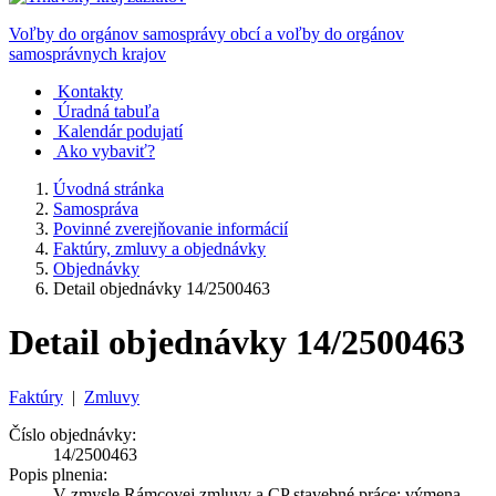
Voľby do orgánov samosprávy obcí a voľby do orgánov
samosprávnych krajov
Kontakty
Úradná tabuľa
Kalendár podujatí
Ako vybaviť?
Úvodná stránka
Samospráva
Povinné zverejňovanie informácií
Faktúry, zmluvy a objednávky
Objednávky
Detail objednávky 14/2500463
Detail objednávky 14/2500463
Faktúry
|
Zmluvy
Číslo objednávky:
14/2500463
Popis plnenia:
V zmysle Rámcovej zmluvy a CP stavebné práce: výmena