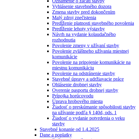
Oznámenie o začatí stavby
Vyhlásenie stavebného dozora
Zmena stavby pred dokončením
Malý zdroj znečistenia
Predĺženie platnosti stavebného povolenia
Predĺženie lehoty výstavby
Návrh na vydanie kolaudačného
rozhodnutia
Povolenie zmeny v užívaní stavby
Povolenie zvláštneho užívania miestnej
komunikácie
Povolenie na pripojenie komunikácie na
miestnu komunikáciu
Povolenie na odstránenie stavby
Stavebné úpravy a udržiavacie práce
Ohlásenie drobnej stavby
Overenie pasportu drobnej stavby
Prípojka horúcovodu
Úprava hrobového miesta
Žiadosť o preskúmanie spôsobilosti stavby
na užívanie podľa § 140d, ods. 1
Žiadosť o vydanie potvrdenia o veku
stavby
Stavebné konanie od 1.4.2025
Dane a poplatky