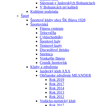
Slávnosti v Jaslovských Bohuniciach
V Bohunicách pri kaštieli
Kultúrne podujatia
Šport
Športové kluby obce ŠK Blava 1928
Športoviská
Fitness centrum
Telocvičňa
Cyklochodníky
Športové haly
Tenisové kurty
Discgolfové ihrisko
Strelnica
Vonkajšie fitness
Cenník športovísk
Kluby a združenia
Jazdecký klub AXA
Občianske združenie MEANDER
Rok 2019
Rok 2017
Rok 2014
Rok 2013
Rok 2012
Vodácko-turistický klub
Rok 2017