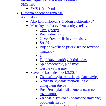
Mobilná aplikácia Jaslovské Bohunice
SMS info
SMS info návod
Hlásenia obecného rozhlasu
Ako vybaviť
Ako komunikovať s úradom elektronicky?
Matričný úrad a evidencia obyvateľov
Trvalý pobyt
Prechodný pobyt
Osvedčovanie listín a podpisov
Sobáš
Prijatie skoršieho priezviska po rozvode
manželov
Úmrtie
Duplikáty matričných dokladov
Splnomocnenie, plná moc
Čestné vyhlásenie
Stavebné konanie do 31.3.2025
Žiadosť o vyjadrenie k projektu stavby
Návrh na vydanie rozhodnutia o
umiestnení stavby
Predĺženie platnosti a zmena územného
rozhodnutia
Žiadosť o stavebné (dodatočné stavebné)
povolenie stavby