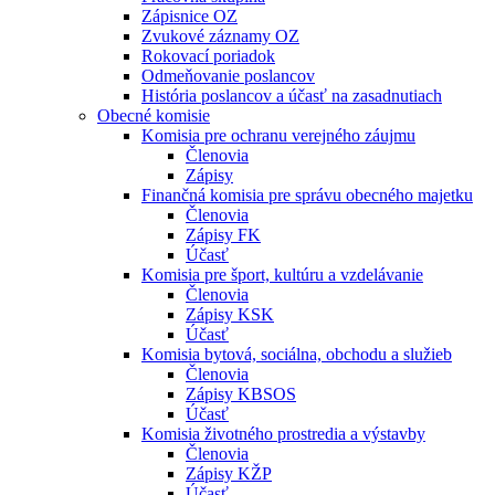
Zápisnice OZ
Zvukové záznamy OZ
Rokovací poriadok
Odmeňovanie poslancov
História poslancov a účasť na zasadnutiach
Obecné komisie
Komisia pre ochranu verejného záujmu
Členovia
Zápisy
Finančná komisia pre správu obecného majetku
Členovia
Zápisy FK
Účasť
Komisia pre šport, kultúru a vzdelávanie
Členovia
Zápisy KSK
Účasť
Komisia bytová, sociálna, obchodu a služieb
Členovia
Zápisy KBSOS
Účasť
Komisia životného prostredia a výstavby
Členovia
Zápisy KŽP
Účasť