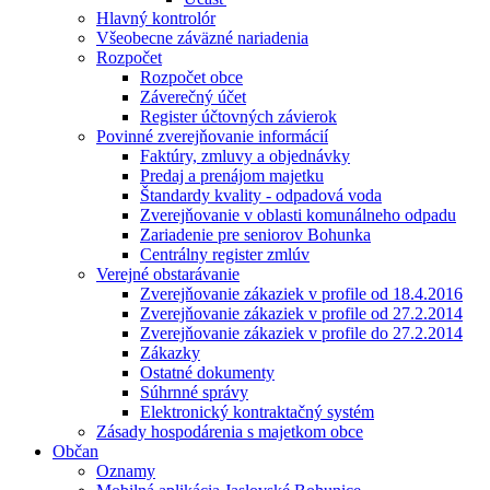
Hlavný kontrolór
Všeobecne záväzné nariadenia
Rozpočet
Rozpočet obce
Záverečný účet
Register účtovných závierok
Povinné zverejňovanie informácií
Faktúry, zmluvy a objednávky
Predaj a prenájom majetku
Štandardy kvality - odpadová voda
Zverejňovanie v oblasti komunálneho odpadu
Zariadenie pre seniorov Bohunka
Centrálny register zmlúv
Verejné obstarávanie
Zverejňovanie zákaziek v profile od 18.4.2016
Zverejňovanie zákaziek v profile od 27.2.2014
Zverejňovanie zákaziek v profile do 27.2.2014
Zákazky
Ostatné dokumenty
Súhrnné správy
Elektronický kontraktačný systém
Zásady hospodárenia s majetkom obce
Občan
Oznamy