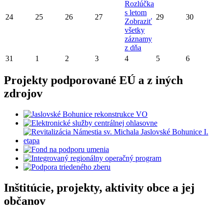
Rozlúčka
s letom
24
25
26
27
29
30
Zobraziť
všetky
záznamy
z dňa
31
1
2
3
4
5
6
Projekty podporované EÚ a z iných
zdrojov
Inštitúcie, projekty, aktivity obce a jej
občanov