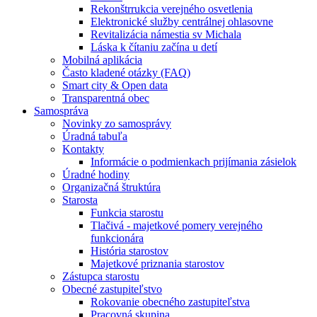
Rekonštrrukcia verejného osvetlenia
Elektronické služby centrálnej ohlasovne
Revitalizácia námestia sv Michala
Láska k čítaniu začína u detí
Mobilná aplikácia
Často kladené otázky (FAQ)
Smart city & Open data
Transparentná obec
Samospráva
Novinky zo samosprávy
Úradná tabuľa
Kontakty
Informácie o podmienkach prijímania zásielok
Úradné hodiny
Organizačná štruktúra
Starosta
Funkcia starostu
Tlačivá - majetkové pomery verejného
funkcionára
História starostov
Majetkové priznania starostov
Zástupca starostu
Obecné zastupiteľstvo
Rokovanie obecného zastupiteľstva
Pracovná skupina