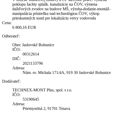
poklopu šachty splašk. kanalizácie na ČOV, výmena
dažďových zvodov na budove MŠ, výroba-dodanie-montáž-
manipulácia prístrešku nad technológiou ČOV, výkop
prieskumných sond pre lokalizáciu vetvy vodovodu
Cena:
6 800,16 EUR
Odberateľ:
Obec Jaslovské Bohunice
IČO:
00312614
DIČ:
2021133796
Adresa:
Nám. sv. Michala 171/4A, 919 30 Jaslovské Bohunice
Dodávateľ:
TECHNEX-MONT Plus, spol. s r.o.
IČO:
53190645
Adresa:
Priemyselná 2, 91701 Trnava