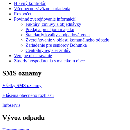
Hlavný kontrolór
Všeobecne záväzné nariadenia
Rozpočet
Povinné zverejňovanie informácií
Faktúry, zmluvy a objednávky
Predaj a prenájom majetku
Štandardy kvality - odpadová voda
Zverejňovanie v oblasti komunálneho odpadu
Zariadenie pre seniorov Bohunka
Centrálny register zmlúv
Verejné obstarávanie
Zásady hospodárenia s majetkom obce
SMS oznamy
Všetky SMS oznamy
Hlásenia obecného rozhlasu
Infoservis
Vývoz odpadu
Harmonogram