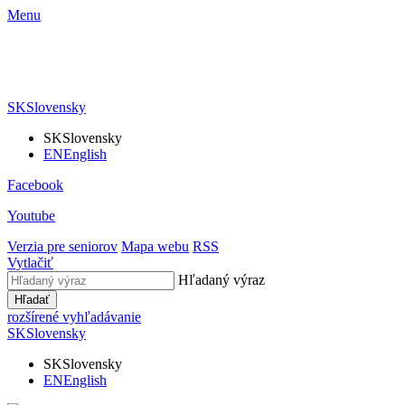
Menu
SK
Slovensky
SK
Slovensky
EN
English
Facebook
Youtube
Verzia pre seniorov
Mapa webu
RSS
Vytlačiť
Hľadaný výraz
Hľadať
rozšírené vyhľadávanie
SK
Slovensky
SK
Slovensky
EN
English