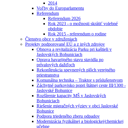
2014
Voľby do Europarlamentu
Referendum
Referendum 2026
Rok 2023 - o možnosti skrátiť volebné
obdobie
Rok 2015 - referendum o rodine
Členstvo obce v združeniach
Projekty podporované EÚ a z iných zdrojov
Obnova a revitalizácia Parku pri kaštieli v
Jaslovských Bohuniciach
Oprava havarijného stavu stavidla po
prívalových dažďoch
Rekonštrukcia spevnených plôch verejného
priestranstva
Komunálna technika – Traktor s príslušenstvom
Záchytné parkovisko popri štátnej ceste III⁄1300 -
Jaslovské Bohunice
Rozšírenie kapacity MŠ v Jaslovských
Bohuniciach
Riešenie migračných výziev v obci Jaslovské
Bohunice
Podpora triedeného zberu odpadov
Modernizácia fyzikálnej a biologickej⁄chemickej
učebne