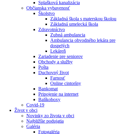
Splašková kanalizácia
Občianska vybavenosť
Školstvo
Základná škola s materskou školou
Základná umelecká škola
Zdravotníctvo
Zubná ambulancia
Ambulancia obvodného lekára pre
dospelých
Lekáreň
Zariadenie pre seniorov
Obchody a služby
Pošta
Duchovný život
Farnosť
Online cintoríny
Bankomat
Pripojenie na internet
Balíkoboxy
Covid-19
Život v obci
Novinky zo života v obci
Najbližšie podujatia
Galéria
Fotogaléria