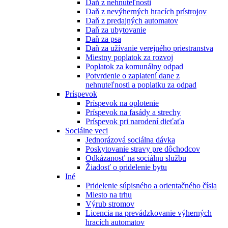
Daň z nehnuteľnosti
Daň z nevýherných hracích prístrojov
Daň z predajných automatov
Daň za ubytovanie
Daň za psa
Daň za užívanie verejného priestranstva
Miestny poplatok za rozvoj
Poplatok za komunálny odpad
Potvrdenie o zaplatení dane z
nehnuteľnosti a poplatku za odpad
Príspevok
Príspevok na oplotenie
Príspevok na fasády a strechy
Príspevok pri narodení dieťaťa
Sociálne veci
Jednorázová sociálna dávka
Poskytovanie stravy pre dôchodcov
Odkázanosť na sociálnu službu
Žiadosť o pridelenie bytu
Iné
Pridelenie súpisného a orientačného čísla
Miesto na trhu
Výrub stromov
Licencia na prevádzkovanie výherných
hracích automatov