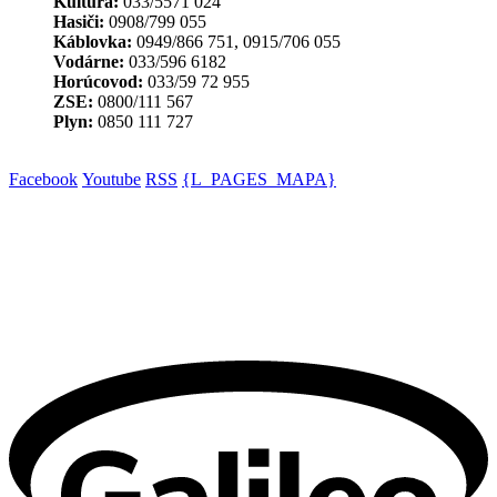
Kultúra:
033/5571 024
Hasiči:
0908/799 055
Káblovka:
0949/866 751, 0915/706 055
Vodárne:
033/596 6182
Horúcovod:
033/59 72 955
ZSE:
0800/111 567
Plyn:
0850 111 727
Facebook
Youtube
RSS
{L_PAGES_MAPA}