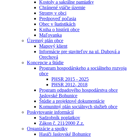
Kostoly a sakrálne pamiatky
Chránené vtáčie územie
Stromy v obci
Predpoveď počasia
Obec v štatistikách
Kniha o histórii obce
Maľovanka
Územný plán obce
Mapový klient
Informácie pre staviteľov na ul. Dubová a
Orechová
Koncepcie a štúdie
Program hospodárskeho a sociálneho rozvoja
obce
PHSR 2015 - 2025
PHSR 2012- 2018
Program odpadového hospodárstva obce
Jaslovské Bohunice
Štúdie a projektové dokumentácie
Komunitný plán sociálnych služieb obce
Poskytovanie informácií
Sadzobník poplatkov
Zákon č. 211⁄2000 Z.z.
Organizácie a spolky
Hasiči Jaslovské Bohunice