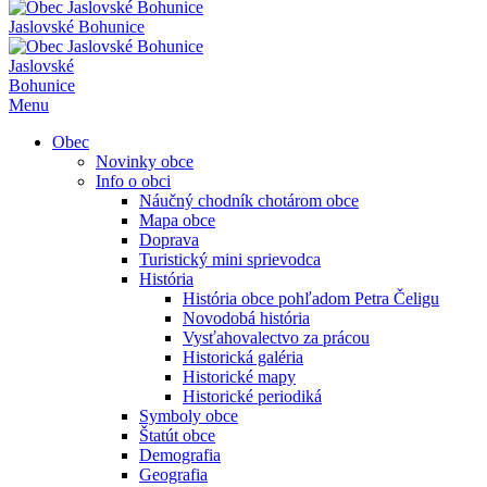
Jaslovské Bohunice
Jaslovské
Bohunice
Menu
Obec
Novinky obce
Info o obci
Náučný chodník chotárom obce
Mapa obce
Doprava
Turistický mini sprievodca
História
História obce pohľadom Petra Čeligu
Novodobá história
Vysťahovalectvo za prácou
Historická galéria
Historické mapy
Historické periodiká
Symboly obce
Štatút obce
Demografia
Geografia