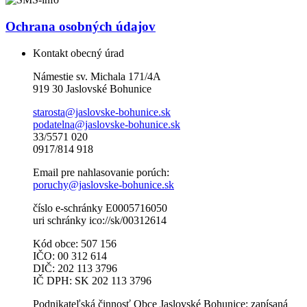
Ochrana osobných údajov
Kontakt obecný úrad
Námestie sv. Michala 171/4A
919 30 Jaslovské Bohunice
starosta@jaslovske-bohunice.sk
podatelna@jaslovske-bohunice.sk
33/5571 020
0917/814 918
Email pre nahlasovanie porúch:
poruchy@jaslovske-bohunice.sk
číslo e-schránky E0005716050
uri schránky ico://sk/00312614
Kód obce: 507 156
IČO: 00 312 614
DIČ: 202 113 3796
IČ DPH: SK 202 113 3796
Podnikateľská činnosť Obce Jaslovské Bohunice: zapísaná