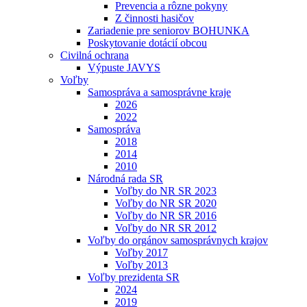
Prevencia a rôzne pokyny
Z činnosti hasičov
Zariadenie pre seniorov BOHUNKA
Poskytovanie dotácií obcou
Civilná ochrana
Výpuste JAVYS
Voľby
Samospráva a samosprávne kraje
2026
2022
Samospráva
2018
2014
2010
Národná rada SR
Voľby do NR SR 2023
Voľby do NR SR 2020
Voľby do NR SR 2016
Voľby do NR SR 2012
Voľby do orgánov samosprávnych krajov
Voľby 2017
Voľby 2013
Voľby prezidenta SR
2024
2019