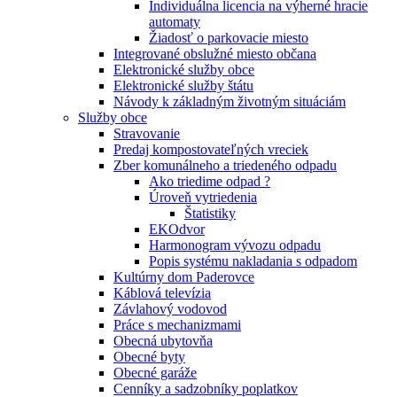
Individuálna licencia na výherné hracie
automaty
Žiadosť o parkovacie miesto
Integrované obslužné miesto občana
Elektronické služby obce
Elektronické služby štátu
Návody k základným životným situáciám
Služby obce
Stravovanie
Predaj kompostovateľných vreciek
Zber komunálneho a triedeného odpadu
Ako triedime odpad ?
Úroveň vytriedenia
Štatistiky
EKOdvor
Harmonogram vývozu odpadu
Popis systému nakladania s odpadom
Kultúrny dom Paderovce
Káblová televízia
Závlahový vodovod
Práce s mechanizmami
Obecná ubytovňa
Obecné byty
Obecné garáže
Cenníky a sadzobníky poplatkov