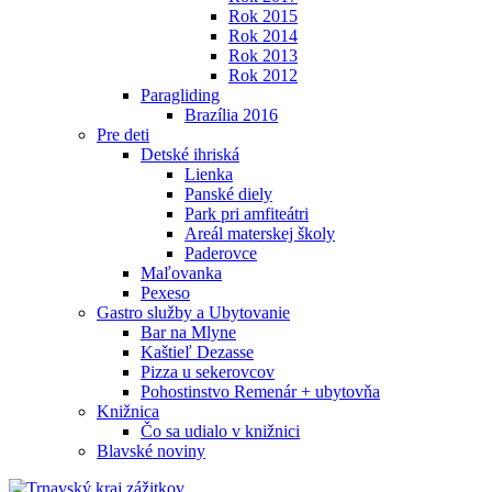
Rok 2015
Rok 2014
Rok 2013
Rok 2012
Paragliding
Brazília 2016
Pre deti
Detské ihriská
Lienka
Panské diely
Park pri amfiteátri
Areál materskej školy
Paderovce
Maľovanka
Pexeso
Gastro služby a Ubytovanie
Bar na Mlyne
Kaštieľ Dezasse
Pizza u sekerovcov
Pohostinstvo Remenár + ubytovňa
Knižnica
Čo sa udialo v knižnici
Blavské noviny