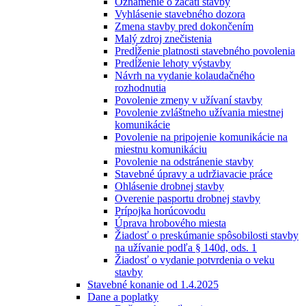
Oznámenie o začatí stavby
Vyhlásenie stavebného dozora
Zmena stavby pred dokončením
Malý zdroj znečistenia
Predĺženie platnosti stavebného povolenia
Predĺženie lehoty výstavby
Návrh na vydanie kolaudačného
rozhodnutia
Povolenie zmeny v užívaní stavby
Povolenie zvláštneho užívania miestnej
komunikácie
Povolenie na pripojenie komunikácie na
miestnu komunikáciu
Povolenie na odstránenie stavby
Stavebné úpravy a udržiavacie práce
Ohlásenie drobnej stavby
Overenie pasportu drobnej stavby
Prípojka horúcovodu
Úprava hrobového miesta
Žiadosť o preskúmanie spôsobilosti stavby
na užívanie podľa § 140d, ods. 1
Žiadosť o vydanie potvrdenia o veku
stavby
Stavebné konanie od 1.4.2025
Dane a poplatky