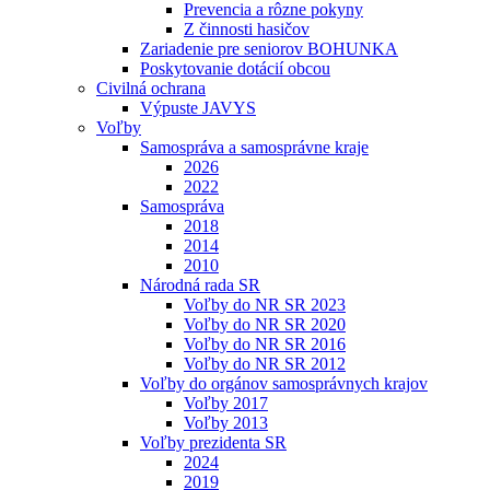
Prevencia a rôzne pokyny
Z činnosti hasičov
Zariadenie pre seniorov BOHUNKA
Poskytovanie dotácií obcou
Civilná ochrana
Výpuste JAVYS
Voľby
Samospráva a samosprávne kraje
2026
2022
Samospráva
2018
2014
2010
Národná rada SR
Voľby do NR SR 2023
Voľby do NR SR 2020
Voľby do NR SR 2016
Voľby do NR SR 2012
Voľby do orgánov samosprávnych krajov
Voľby 2017
Voľby 2013
Voľby prezidenta SR
2024
2019