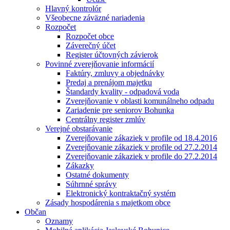
Hlavný kontrolór
Všeobecne záväzné nariadenia
Rozpočet
Rozpočet obce
Záverečný účet
Register účtovných závierok
Povinné zverejňovanie informácií
Faktúry, zmluvy a objednávky
Predaj a prenájom majetku
Štandardy kvality - odpadová voda
Zverejňovanie v oblasti komunálneho odpadu
Zariadenie pre seniorov Bohunka
Centrálny register zmlúv
Verejné obstarávanie
Zverejňovanie zákaziek v profile od 18.4.2016
Zverejňovanie zákaziek v profile od 27.2.2014
Zverejňovanie zákaziek v profile do 27.2.2014
Zákazky
Ostatné dokumenty
Súhrnné správy
Elektronický kontraktačný systém
Zásady hospodárenia s majetkom obce
Občan
Oznamy