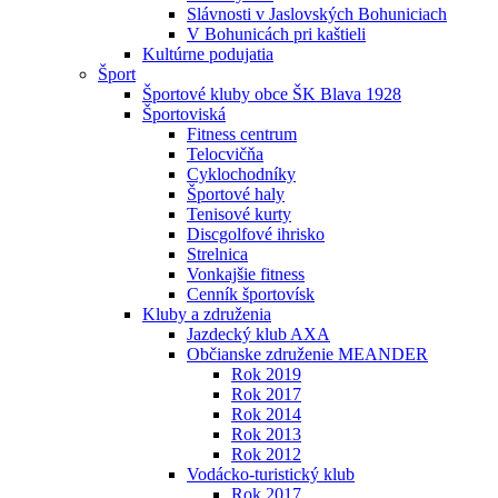
Slávnosti v Jaslovských Bohuniciach
V Bohunicách pri kaštieli
Kultúrne podujatia
Šport
Športové kluby obce ŠK Blava 1928
Športoviská
Fitness centrum
Telocvičňa
Cyklochodníky
Športové haly
Tenisové kurty
Discgolfové ihrisko
Strelnica
Vonkajšie fitness
Cenník športovísk
Kluby a združenia
Jazdecký klub AXA
Občianske združenie MEANDER
Rok 2019
Rok 2017
Rok 2014
Rok 2013
Rok 2012
Vodácko-turistický klub
Rok 2017