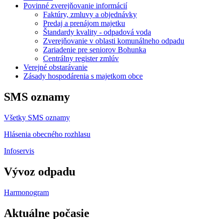
Povinné zverejňovanie informácií
Faktúry, zmluvy a objednávky
Predaj a prenájom majetku
Štandardy kvality - odpadová voda
Zverejňovanie v oblasti komunálneho odpadu
Zariadenie pre seniorov Bohunka
Centrálny register zmlúv
Verejné obstarávanie
Zásady hospodárenia s majetkom obce
SMS oznamy
Všetky SMS oznamy
Hlásenia obecného rozhlasu
Infoservis
Vývoz odpadu
Harmonogram
Aktuálne počasie