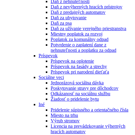
Daň z nehnuteľnosti
Daň z nevýherných hracích prístrojov
Daň z predajných automatov
Daň za ubytovanie
Daň za psa
Daň za užívanie verejného priestranstva
Miestny poplatok za rozvoj
Poplatok za komunálny odpad
Potvrdenie o zaplatení dane z
nehnuteľnosti a poplatku za odpad
Príspevok
Príspevok na oplotenie
Príspevok na fasády a strechy
Príspevok pri narodení dieťaťa
Sociálne veci
Jednorázová sociálna dávka
Poskytovanie stravy pre dôchodcov
Odkázanosť na sociálnu službu
Žiadosť o pridelenie bytu
Iné
Pridelenie súpisného a orientačného čísla
Miesto na trhu
Výrub stromov
Licencia na prevádzkovanie výherných
hracích automatov