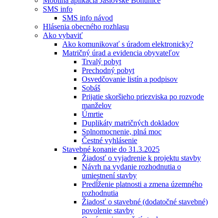
Mobilná aplikácia Jaslovské Bohunice
SMS info
SMS info návod
Hlásenia obecného rozhlasu
Ako vybaviť
Ako komunikovať s úradom elektronicky?
Matričný úrad a evidencia obyvateľov
Trvalý pobyt
Prechodný pobyt
Osvedčovanie listín a podpisov
Sobáš
Prijatie skoršieho priezviska po rozvode
manželov
Úmrtie
Duplikáty matričných dokladov
Splnomocnenie, plná moc
Čestné vyhlásenie
Stavebné konanie do 31.3.2025
Žiadosť o vyjadrenie k projektu stavby
Návrh na vydanie rozhodnutia o
umiestnení stavby
Predĺženie platnosti a zmena územného
rozhodnutia
Žiadosť o stavebné (dodatočné stavebné)
povolenie stavby