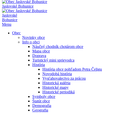
Jaslovské Bohunice
Jaslovské
Bohunice
Menu
Obec
Novinky obce
Info o obci
Náučný chodník chotárom obce
Mapa obce
Doprava
Turistický mini sprievodca
História
História obce pohľadom Petra Čeligu
Novodobá história
Vysťahovalectvo za prácou
Historická galéria
Historické mapy
Historické periodiká
Symboly obce
Štatút obce
Demografia
Geografia