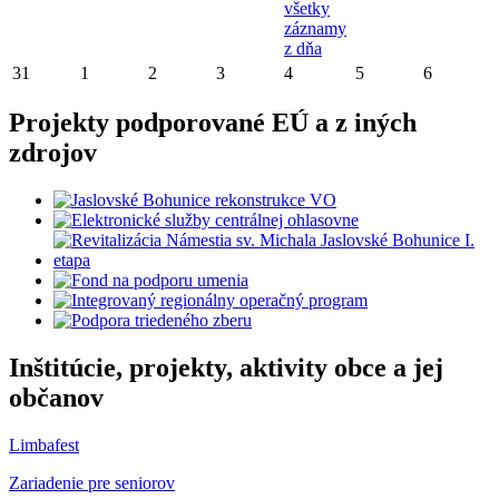
všetky
záznamy
z dňa
31
1
2
3
4
5
6
Projekty podporované EÚ a z iných
zdrojov
Inštitúcie, projekty, aktivity obce a jej
občanov
Limbafest
Zariadenie pre seniorov