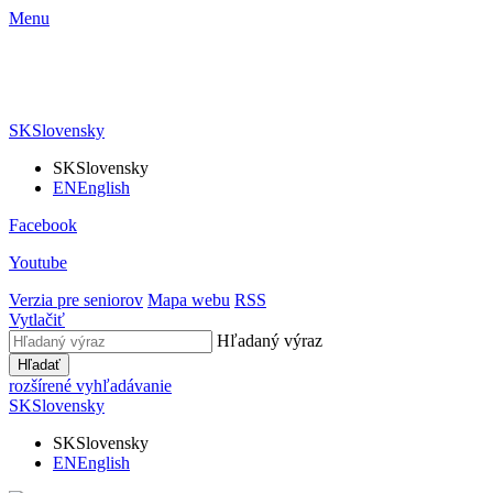
Menu
SK
Slovensky
SK
Slovensky
EN
English
Facebook
Youtube
Verzia pre seniorov
Mapa webu
RSS
Vytlačiť
Hľadaný výraz
Hľadať
rozšírené vyhľadávanie
SK
Slovensky
SK
Slovensky
EN
English