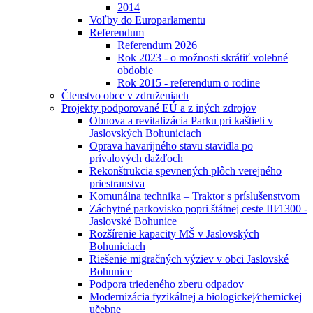
2014
Voľby do Europarlamentu
Referendum
Referendum 2026
Rok 2023 - o možnosti skrátiť volebné
obdobie
Rok 2015 - referendum o rodine
Členstvo obce v združeniach
Projekty podporované EÚ a z iných zdrojov
Obnova a revitalizácia Parku pri kaštieli v
Jaslovských Bohuniciach
Oprava havarijného stavu stavidla po
prívalových dažďoch
Rekonštrukcia spevnených plôch verejného
priestranstva
Komunálna technika – Traktor s príslušenstvom
Záchytné parkovisko popri štátnej ceste III⁄1300 -
Jaslovské Bohunice
Rozšírenie kapacity MŠ v Jaslovských
Bohuniciach
Riešenie migračných výziev v obci Jaslovské
Bohunice
Podpora triedeného zberu odpadov
Modernizácia fyzikálnej a biologickej⁄chemickej
učebne