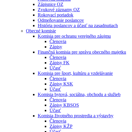
Zápisnice OZ
Zvukové záznamy OZ
Rokovací poriadok
Odmeňovanie poslancov
História poslancov a účasť na zasadnutiach
Obecné komisie
Komisia pre ochranu verejného záujmu
Členovia
Zápisy
Finančná komisia pre správu obecného majetku
Členovia
Zápisy FK
Účasť
Komisia pre šport, kultúru a vzdelávanie
Členovia
Zápisy KSK
Účasť
Komisia bytová, sociálna, obchodu a služieb
Členovia
Zápisy KBSOS
Účasť
Komisia životného prostredia a výstavby
Členovia
Zápisy KŽP
Účasť