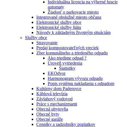
Individuálna licencia na výherné hracie
automaty
Žiadosť o parkovacie miesto
Integrované obslužné miesto občana
Elektronické služby obce
Elektronické služby štátu
Návody k základným životným situáciám
Služby obce
Stravovanie
Predaj kompostovateľných vreciek
Zber komunálneho a triedeného odpadu
Ako triedime odpad ?
Úroveň vytriedenia
Štatistiky
EKOdvor
Harmonogram vývozu odpadu
Popis systému nakladania s odpadom
Kultúrny dom Paderovce
Káblová televízia
Závlahový vodovod
Práce s mechanizmami
Obecná ubytovňa
Obecné byty
Obecné garáže
Cenníky a sadzobníky poplatkov