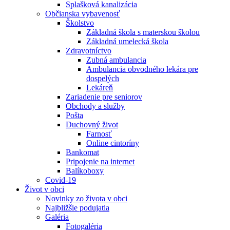
Splašková kanalizácia
Občianska vybavenosť
Školstvo
Základná škola s materskou školou
Základná umelecká škola
Zdravotníctvo
Zubná ambulancia
Ambulancia obvodného lekára pre
dospelých
Lekáreň
Zariadenie pre seniorov
Obchody a služby
Pošta
Duchovný život
Farnosť
Online cintoríny
Bankomat
Pripojenie na internet
Balíkoboxy
Covid-19
Život v obci
Novinky zo života v obci
Najbližšie podujatia
Galéria
Fotogaléria