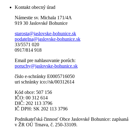
Kontakt obecný úrad
Námestie sv. Michala 171/4A
919 30 Jaslovské Bohunice
starosta@jaslovske-bohunice.sk
podatelna@jaslovske-bohunice.sk
33/5571 020
0917/814 918
Email pre nahlasovanie porúch:
poruchy@jaslovske-bohunice.sk
číslo e-schránky E0005716050
uri schránky ico://sk/00312614
Kód obce: 507 156
IČO: 00 312 614
DIČ: 202 113 3796
IČ DPH: SK 202 113 3796
Podnikateľská činnosť Obce Jaslovské Bohunice: zapísaná
v ŽR OÚ Trnava, č. 250-33109.