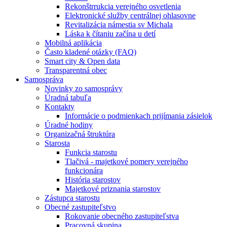
Rekonštrrukcia verejného osvetlenia
Elektronické služby centrálnej ohlasovne
Revitalizácia námestia sv Michala
Láska k čítaniu začína u detí
Mobilná aplikácia
Často kladené otázky (FAQ)
Smart city & Open data
Transparentná obec
Samospráva
Novinky zo samosprávy
Úradná tabuľa
Kontakty
Informácie o podmienkach prijímania zásielok
Úradné hodiny
Organizačná štruktúra
Starosta
Funkcia starostu
Tlačivá - majetkové pomery verejného
funkcionára
História starostov
Majetkové priznania starostov
Zástupca starostu
Obecné zastupiteľstvo
Rokovanie obecného zastupiteľstva
Pracovná skupina