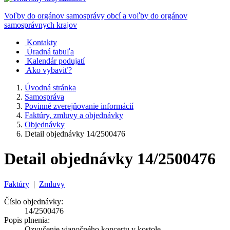
Voľby do orgánov samosprávy obcí a voľby do orgánov
samosprávnych krajov
Kontakty
Úradná tabuľa
Kalendár podujatí
Ako vybaviť?
Úvodná stránka
Samospráva
Povinné zverejňovanie informácií
Faktúry, zmluvy a objednávky
Objednávky
Detail objednávky 14/2500476
Detail objednávky 14/2500476
Faktúry
|
Zmluvy
Číslo objednávky:
14/2500476
Popis plnenia:
Ozvučenie vianočného koncertu v kostole