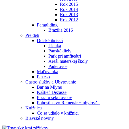
Rok 2015
Rok 2014
Rok 2013
Rok 2012
Paragliding
Brazília 2016
Pre deti
Detské ihriská
Lienka
Panské diely
Park pri amfiteátri
Areál materskej školy
Paderovce
Maľovanka
Pexeso
Gastro služby a Ubytovanie
Bar na Mlyne
Kaštieľ Dezasse
Pizza u sekerovcov
Pohostinstvo Remenár + ubytovňa
Knižnica
Čo sa udialo v knižnici
Blavské noviny