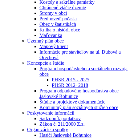
Kostoly a sakrálne pamiatky
Chránené vtáčie územie
Stromy v obci
Predpoveď počasia
Obec v štatistikách
Kniha o histórii obce
Maľovanka
Územný plán obce
Mapový klient
Informácie pre staviteľov na ul. Dubová a
Orechová
Koncepcie a štúdie
Program hospodárskeho a sociálneho rozvoja
obce
PHSR 2015 - 2025
PHSR 2012- 2018
Program odpadového hospodárstva obce
Jaslovské Bohunice
Štúdie a projektové dokumentácie
Komunitný plán sociálnych služieb obce
Poskytovanie informácií
Sadzobník poplatkov
Zákon č. 211⁄2000 Z.z.
Organizácie a spolky
Hasiči Jaslovské Bohunice