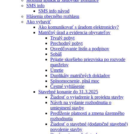
Mobilná aplikácia Jaslovské Bohunice
SMS info
SMS info návod
Hlásenia obecného rozhlasu
Ako vybaviť
Ako komunikovať s úradom elektronicky?
Matričný úrad a evidencia obyvateľov
Trvalý pobyt
Prechodný pobyt
Osvedčovanie listín a podpisov
Sobáš
Prijatie skoršieho priezviska po rozvode
manželov
Úmrtie
Duplikáty matričných dokladov
Splnomocnenie, plná moc
Čestné vyhlásenie
Stavebné konanie do 31.3.2025
Žiadosť o vyjadrenie k projektu stavby
Návrh na vydanie rozhodnutia o
umiestnení stavby
Predĺženie platnosti a zmena územného
rozhodnutia
Žiadosť o stavebné (dodatočné stavebné)
povolenie stavby