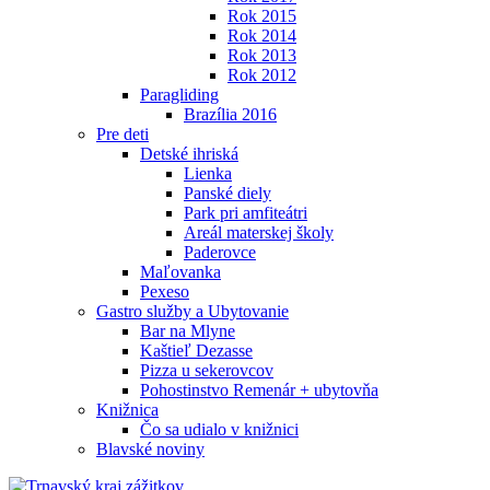
Rok 2015
Rok 2014
Rok 2013
Rok 2012
Paragliding
Brazília 2016
Pre deti
Detské ihriská
Lienka
Panské diely
Park pri amfiteátri
Areál materskej školy
Paderovce
Maľovanka
Pexeso
Gastro služby a Ubytovanie
Bar na Mlyne
Kaštieľ Dezasse
Pizza u sekerovcov
Pohostinstvo Remenár + ubytovňa
Knižnica
Čo sa udialo v knižnici
Blavské noviny