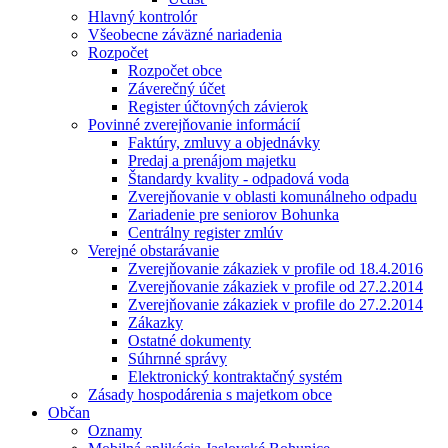
Hlavný kontrolór
Všeobecne záväzné nariadenia
Rozpočet
Rozpočet obce
Záverečný účet
Register účtovných závierok
Povinné zverejňovanie informácií
Faktúry, zmluvy a objednávky
Predaj a prenájom majetku
Štandardy kvality - odpadová voda
Zverejňovanie v oblasti komunálneho odpadu
Zariadenie pre seniorov Bohunka
Centrálny register zmlúv
Verejné obstarávanie
Zverejňovanie zákaziek v profile od 18.4.2016
Zverejňovanie zákaziek v profile od 27.2.2014
Zverejňovanie zákaziek v profile do 27.2.2014
Zákazky
Ostatné dokumenty
Súhrnné správy
Elektronický kontraktačný systém
Zásady hospodárenia s majetkom obce
Občan
Oznamy