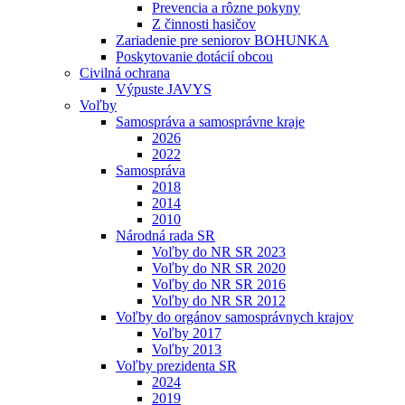
Prevencia a rôzne pokyny
Z činnosti hasičov
Zariadenie pre seniorov BOHUNKA
Poskytovanie dotácií obcou
Civilná ochrana
Výpuste JAVYS
Voľby
Samospráva a samosprávne kraje
2026
2022
Samospráva
2018
2014
2010
Národná rada SR
Voľby do NR SR 2023
Voľby do NR SR 2020
Voľby do NR SR 2016
Voľby do NR SR 2012
Voľby do orgánov samosprávnych krajov
Voľby 2017
Voľby 2013
Voľby prezidenta SR
2024
2019