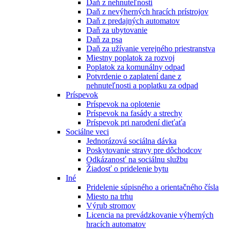
Daň z nehnuteľnosti
Daň z nevýherných hracích prístrojov
Daň z predajných automatov
Daň za ubytovanie
Daň za psa
Daň za užívanie verejného priestranstva
Miestny poplatok za rozvoj
Poplatok za komunálny odpad
Potvrdenie o zaplatení dane z
nehnuteľnosti a poplatku za odpad
Príspevok
Príspevok na oplotenie
Príspevok na fasády a strechy
Príspevok pri narodení dieťaťa
Sociálne veci
Jednorázová sociálna dávka
Poskytovanie stravy pre dôchodcov
Odkázanosť na sociálnu službu
Žiadosť o pridelenie bytu
Iné
Pridelenie súpisného a orientačného čísla
Miesto na trhu
Výrub stromov
Licencia na prevádzkovanie výherných
hracích automatov