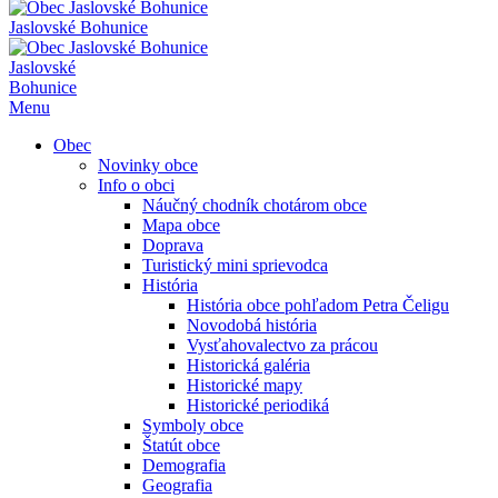
Jaslovské Bohunice
Jaslovské
Bohunice
Menu
Obec
Novinky obce
Info o obci
Náučný chodník chotárom obce
Mapa obce
Doprava
Turistický mini sprievodca
História
História obce pohľadom Petra Čeligu
Novodobá história
Vysťahovalectvo za prácou
Historická galéria
Historické mapy
Historické periodiká
Symboly obce
Štatút obce
Demografia
Geografia