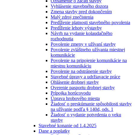
Oznámenie o začatí stavby
Vyhlásenie stavebného dozora
Zmena stavby pred dokončením
Malý zdroj znečistenia
Predĺženie platnosti stavebného povolenia
Predĺženie lehoty výstavby
Návrh na vydanie kolaudačného
rozhodnutia
Povolenie zmeny v užívaní stavby
Povolenie zvláštneho užívania miestnej
komunikácie
Povolenie na pripojenie komunikácie na
miestnu komunikáciu
Povolenie na odstránenie stavby
Stavebné úpravy a udržiavacie práce
Ohlásenie drobnej stavby
Overenie pasportu drobnej stavby
Prípojka horúcovodu
Úprava hrobového miesta
Žiadosť o preskúmanie spôsobilosti stavby
na užívanie podľa § 140d, ods. 1
Žiadosť o vydanie potvrdenia o veku
stavby
Stavebné konanie od 1.4.2025
Dane a poplatky