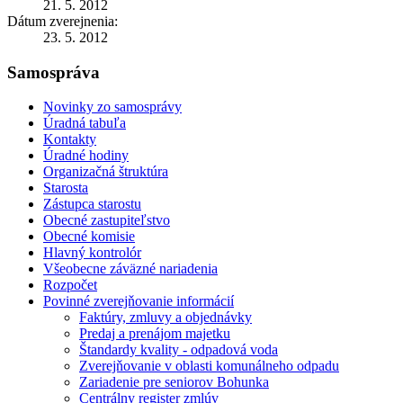
21. 5. 2012
Dátum zverejnenia:
23. 5. 2012
Samospráva
Novinky zo samosprávy
Úradná tabuľa
Kontakty
Úradné hodiny
Organizačná štruktúra
Starosta
Zástupca starostu
Obecné zastupiteľstvo
Obecné komisie
Hlavný kontrolór
Všeobecne záväzné nariadenia
Rozpočet
Povinné zverejňovanie informácií
Faktúry, zmluvy a objednávky
Predaj a prenájom majetku
Štandardy kvality - odpadová voda
Zverejňovanie v oblasti komunálneho odpadu
Zariadenie pre seniorov Bohunka
Centrálny register zmlúv