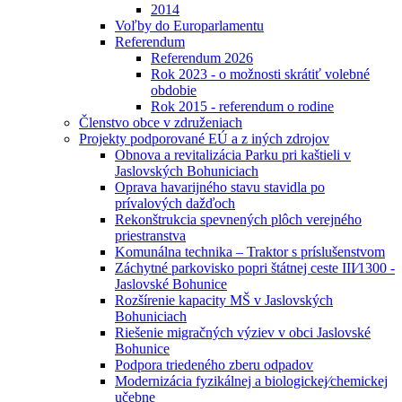
2014
Voľby do Europarlamentu
Referendum
Referendum 2026
Rok 2023 - o možnosti skrátiť volebné
obdobie
Rok 2015 - referendum o rodine
Členstvo obce v združeniach
Projekty podporované EÚ a z iných zdrojov
Obnova a revitalizácia Parku pri kaštieli v
Jaslovských Bohuniciach
Oprava havarijného stavu stavidla po
prívalových dažďoch
Rekonštrukcia spevnených plôch verejného
priestranstva
Komunálna technika – Traktor s príslušenstvom
Záchytné parkovisko popri štátnej ceste III⁄1300 -
Jaslovské Bohunice
Rozšírenie kapacity MŠ v Jaslovských
Bohuniciach
Riešenie migračných výziev v obci Jaslovské
Bohunice
Podpora triedeného zberu odpadov
Modernizácia fyzikálnej a biologickej⁄chemickej
učebne