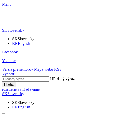
Menu
SK
Slovensky
SK
Slovensky
EN
English
Facebook
Youtube
Verzia pre seniorov
Mapa webu
RSS
Vytlačiť
Hľadaný výraz
Hľadať
rozšírené vyhľadávanie
SK
Slovensky
SK
Slovensky
EN
English