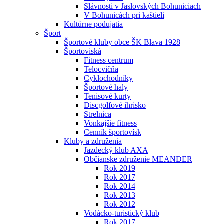
Slávnosti v Jaslovských Bohuniciach
V Bohunicách pri kaštieli
Kultúrne podujatia
Šport
Športové kluby obce ŠK Blava 1928
Športoviská
Fitness centrum
Telocvičňa
Cyklochodníky
Športové haly
Tenisové kurty
Discgolfové ihrisko
Strelnica
Vonkajšie fitness
Cenník športovísk
Kluby a združenia
Jazdecký klub AXA
Občianske združenie MEANDER
Rok 2019
Rok 2017
Rok 2014
Rok 2013
Rok 2012
Vodácko-turistický klub
Rok 2017