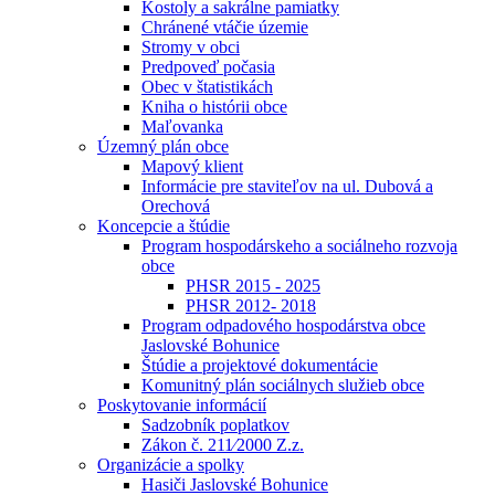
Kostoly a sakrálne pamiatky
Chránené vtáčie územie
Stromy v obci
Predpoveď počasia
Obec v štatistikách
Kniha o histórii obce
Maľovanka
Územný plán obce
Mapový klient
Informácie pre staviteľov na ul. Dubová a
Orechová
Koncepcie a štúdie
Program hospodárskeho a sociálneho rozvoja
obce
PHSR 2015 - 2025
PHSR 2012- 2018
Program odpadového hospodárstva obce
Jaslovské Bohunice
Štúdie a projektové dokumentácie
Komunitný plán sociálnych služieb obce
Poskytovanie informácií
Sadzobník poplatkov
Zákon č. 211⁄2000 Z.z.
Organizácie a spolky
Hasiči Jaslovské Bohunice