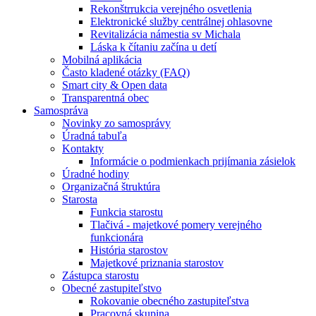
Rekonštrrukcia verejného osvetlenia
Elektronické služby centrálnej ohlasovne
Revitalizácia námestia sv Michala
Láska k čítaniu začína u detí
Mobilná aplikácia
Často kladené otázky (FAQ)
Smart city & Open data
Transparentná obec
Samospráva
Novinky zo samosprávy
Úradná tabuľa
Kontakty
Informácie o podmienkach prijímania zásielok
Úradné hodiny
Organizačná štruktúra
Starosta
Funkcia starostu
Tlačivá - majetkové pomery verejného
funkcionára
História starostov
Majetkové priznania starostov
Zástupca starostu
Obecné zastupiteľstvo
Rokovanie obecného zastupiteľstva
Pracovná skupina