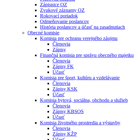
Zápisnice OZ
Zvukové záznamy OZ
Rokovací poriadok
Odmeňovanie poslancov
História poslancov a účasť na zasadnutiach
Obecné komisie
Komisia pre ochranu verejného záujmu
Členovia
Zápisy
Finančná komisia pre správu obecného majetku
Členovia
Zápisy FK
Účasť
Komisia pre šport, kultúru a vzdelávanie
Členovia
Zápisy KSK
Účasť
Komisia bytová, sociálna, obchodu a služieb
Členovia
Zápisy KBSOS
Účasť
Komisia životného prostredia a výstavby
Členovia
Zápisy KŽP
Účasť