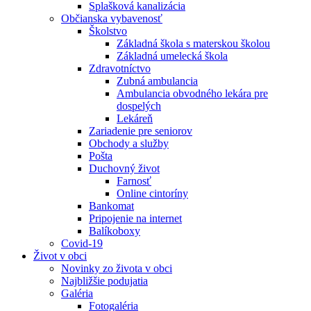
Splašková kanalizácia
Občianska vybavenosť
Školstvo
Základná škola s materskou školou
Základná umelecká škola
Zdravotníctvo
Zubná ambulancia
Ambulancia obvodného lekára pre
dospelých
Lekáreň
Zariadenie pre seniorov
Obchody a služby
Pošta
Duchovný život
Farnosť
Online cintoríny
Bankomat
Pripojenie na internet
Balíkoboxy
Covid-19
Život v obci
Novinky zo života v obci
Najbližšie podujatia
Galéria
Fotogaléria