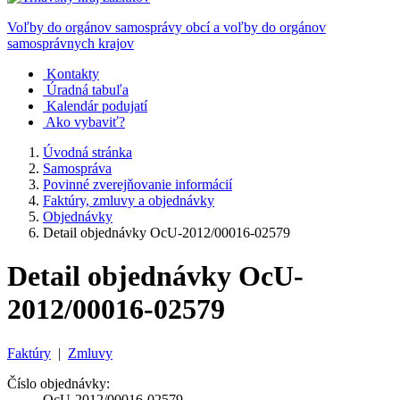
Voľby do orgánov samosprávy obcí a voľby do orgánov
samosprávnych krajov
Kontakty
Úradná tabuľa
Kalendár podujatí
Ako vybaviť?
Úvodná stránka
Samospráva
Povinné zverejňovanie informácií
Faktúry, zmluvy a objednávky
Objednávky
Detail objednávky OcU-2012/00016-02579
Detail objednávky OcU-
2012/00016-02579
Faktúry
|
Zmluvy
Číslo objednávky:
OcU-2012/00016-02579