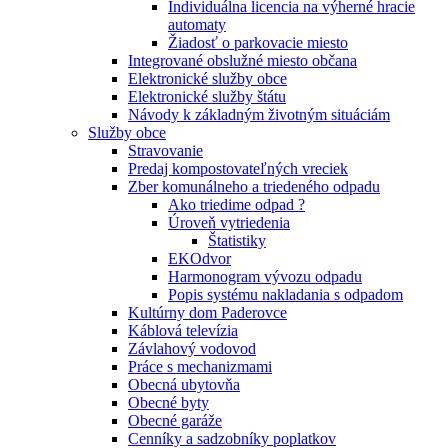
Individuálna licencia na výherné hracie
automaty
Žiadosť o parkovacie miesto
Integrované obslužné miesto občana
Elektronické služby obce
Elektronické služby štátu
Návody k základným životným situáciám
Služby obce
Stravovanie
Predaj kompostovateľných vreciek
Zber komunálneho a triedeného odpadu
Ako triedime odpad ?
Úroveň vytriedenia
Štatistiky
EKOdvor
Harmonogram vývozu odpadu
Popis systému nakladania s odpadom
Kultúrny dom Paderovce
Káblová televízia
Závlahový vodovod
Práce s mechanizmami
Obecná ubytovňa
Obecné byty
Obecné garáže
Cenníky a sadzobníky poplatkov