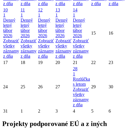
z dňa
z dňa
z dňa
z dňa
z dňa
z dňa
z dňa
10
11
12
13
14
1
1
1
1
1
Denný
Denný
Denný
Denný
Denný
letný
letný
letný
letný
letný
tábor
tábor
tábor
tábor
tábor
15
16
2026
2026
2026
2026
2026
Zobraziť
Zobraziť
Zobraziť
Zobraziť
Zobraziť
všetky
všetky
všetky
všetky
všetky
záznamy
záznamy
záznamy
záznamy
záznamy
z dňa
z dňa
z dňa
z dňa
z dňa
17
18
19
20
21
22
23
28
1
Rozlúčka
s letom
24
25
26
27
29
30
Zobraziť
všetky
záznamy
z dňa
31
1
2
3
4
5
6
Projekty podporované EÚ a z iných