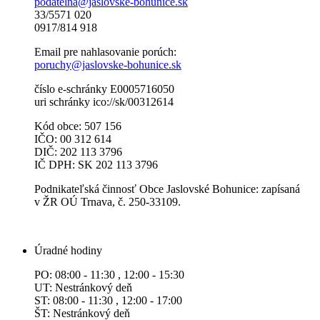
podatelna@jaslovske-bohunice.sk
33/5571 020
0917/814 918
Email pre nahlasovanie porúch:
poruchy@jaslovske-bohunice.sk
číslo e-schránky E0005716050
uri schránky ico://sk/00312614
Kód obce: 507 156
IČO: 00 312 614
DIČ: 202 113 3796
IČ DPH: SK 202 113 3796
Podnikateľská činnosť Obce Jaslovské Bohunice: zapísaná
v ŽR OÚ Trnava, č. 250-33109.
Úradné hodiny
PO: 08:00 - 11:30 , 12:00 - 15:30
UT: Nestránkový deň
ST: 08:00 - 11:30 , 12:00 - 17:00
ŠT: Nestránkový deň