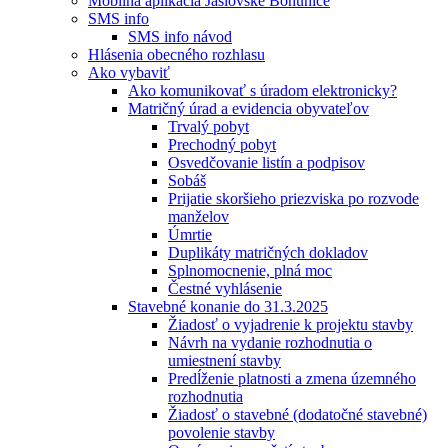
Mobilná aplikácia Jaslovské Bohunice
SMS info
SMS info návod
Hlásenia obecného rozhlasu
Ako vybaviť
Ako komunikovať s úradom elektronicky?
Matričný úrad a evidencia obyvateľov
Trvalý pobyt
Prechodný pobyt
Osvedčovanie listín a podpisov
Sobáš
Prijatie skoršieho priezviska po rozvode
manželov
Úmrtie
Duplikáty matričných dokladov
Splnomocnenie, plná moc
Čestné vyhlásenie
Stavebné konanie do 31.3.2025
Žiadosť o vyjadrenie k projektu stavby
Návrh na vydanie rozhodnutia o
umiestnení stavby
Predĺženie platnosti a zmena územného
rozhodnutia
Žiadosť o stavebné (dodatočné stavebné)
povolenie stavby