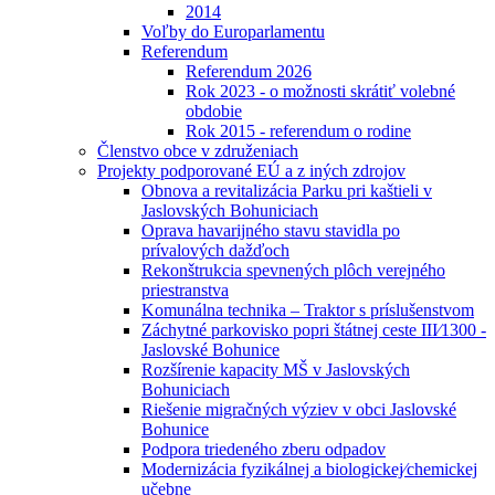
2014
Voľby do Europarlamentu
Referendum
Referendum 2026
Rok 2023 - o možnosti skrátiť volebné
obdobie
Rok 2015 - referendum o rodine
Členstvo obce v združeniach
Projekty podporované EÚ a z iných zdrojov
Obnova a revitalizácia Parku pri kaštieli v
Jaslovských Bohuniciach
Oprava havarijného stavu stavidla po
prívalových dažďoch
Rekonštrukcia spevnených plôch verejného
priestranstva
Komunálna technika – Traktor s príslušenstvom
Záchytné parkovisko popri štátnej ceste III⁄1300 -
Jaslovské Bohunice
Rozšírenie kapacity MŠ v Jaslovských
Bohuniciach
Riešenie migračných výziev v obci Jaslovské
Bohunice
Podpora triedeného zberu odpadov
Modernizácia fyzikálnej a biologickej⁄chemickej
učebne