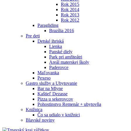
Rok 2015
Rok 2014
Rok 2013
Rok 2012
Paragliding
Brazília 2016
Pre deti
Detské ihriská
Lienka
Panské diely
Park pri amfiteátri
Areál materskej školy
Paderovce
Maľovanka
Pexeso
Gastro služby a Ubytovanie
Bar na Mlyne
Kaštieľ Dezasse
Pizza u sekerovcov
Pohostinstvo Remenár + ubytovňa
Knižnica
Čo sa udialo v knižnici
Blavské noviny