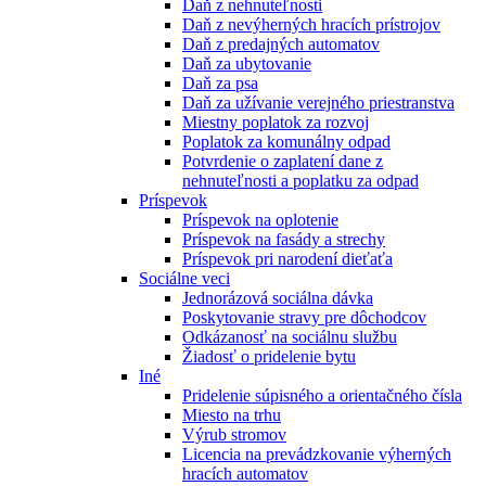
Daň z nehnuteľnosti
Daň z nevýherných hracích prístrojov
Daň z predajných automatov
Daň za ubytovanie
Daň za psa
Daň za užívanie verejného priestranstva
Miestny poplatok za rozvoj
Poplatok za komunálny odpad
Potvrdenie o zaplatení dane z
nehnuteľnosti a poplatku za odpad
Príspevok
Príspevok na oplotenie
Príspevok na fasády a strechy
Príspevok pri narodení dieťaťa
Sociálne veci
Jednorázová sociálna dávka
Poskytovanie stravy pre dôchodcov
Odkázanosť na sociálnu službu
Žiadosť o pridelenie bytu
Iné
Pridelenie súpisného a orientačného čísla
Miesto na trhu
Výrub stromov
Licencia na prevádzkovanie výherných
hracích automatov