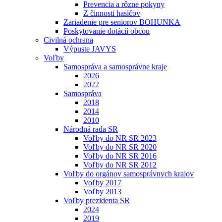
Prevencia a rôzne pokyny
Z činnosti hasičov
Zariadenie pre seniorov BOHUNKA
Poskytovanie dotácií obcou
Civilná ochrana
Výpuste JAVYS
Voľby
Samospráva a samosprávne kraje
2026
2022
Samospráva
2018
2014
2010
Národná rada SR
Voľby do NR SR 2023
Voľby do NR SR 2020
Voľby do NR SR 2016
Voľby do NR SR 2012
Voľby do orgánov samosprávnych krajov
Voľby 2017
Voľby 2013
Voľby prezidenta SR
2024
2019