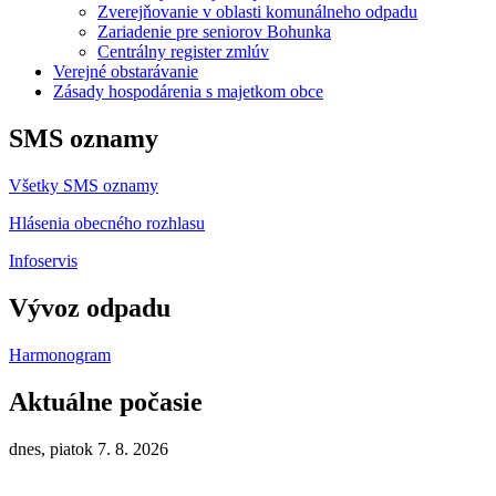
Zverejňovanie v oblasti komunálneho odpadu
Zariadenie pre seniorov Bohunka
Centrálny register zmlúv
Verejné obstarávanie
Zásady hospodárenia s majetkom obce
SMS oznamy
Všetky SMS oznamy
Hlásenia obecného rozhlasu
Infoservis
Vývoz odpadu
Harmonogram
Aktuálne počasie
dnes, piatok 7. 8. 2026