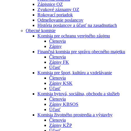
Zápisnice OZ
Zvukové záznamy OZ
Rokovací poriadok
Odmeňovanie poslancov
História poslancov a účasť na zasadnutiach
Obecné komisie
Komisia pre ochranu verejného záujmu
Členovia
Zápisy
Finančná komisia pre správu obecného majetku
Členovia
Zápisy FK
Účasť
Komisia pre šport, kultúru a vzdelávanie
Členovia
Zápisy KSK
Účasť
Komisia bytová, sociálna, obchodu a služieb
Členovia
Zápisy KBSOS
Účasť
Komisia životného prostredia a výstavby
Členovia
Zápisy KŽP
Účasť