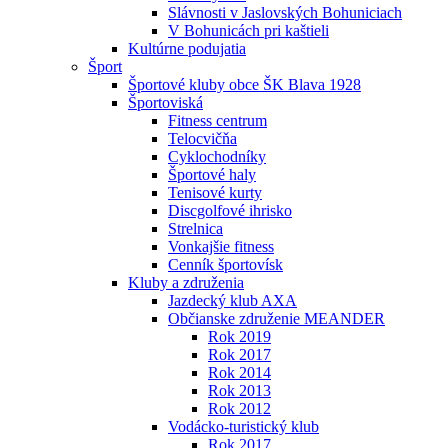
Slávnosti v Jaslovských Bohuniciach
V Bohunicách pri kaštieli
Kultúrne podujatia
Šport
Športové kluby obce ŠK Blava 1928
Športoviská
Fitness centrum
Telocvičňa
Cyklochodníky
Športové haly
Tenisové kurty
Discgolfové ihrisko
Strelnica
Vonkajšie fitness
Cenník športovísk
Kluby a združenia
Jazdecký klub AXA
Občianske združenie MEANDER
Rok 2019
Rok 2017
Rok 2014
Rok 2013
Rok 2012
Vodácko-turistický klub
Rok 2017