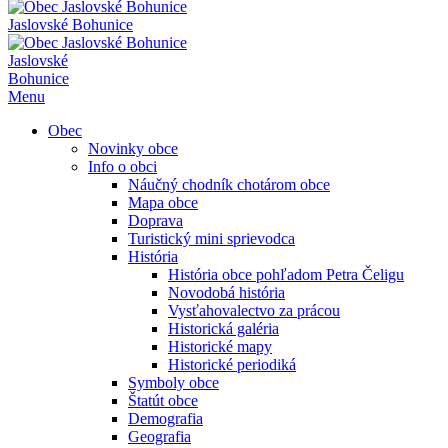
Jaslovské Bohunice
Jaslovské
Bohunice
Menu
Obec
Novinky obce
Info o obci
Náučný chodník chotárom obce
Mapa obce
Doprava
Turistický mini sprievodca
História
História obce pohľadom Petra Čeligu
Novodobá história
Vysťahovalectvo za prácou
Historická galéria
Historické mapy
Historické periodiká
Symboly obce
Štatút obce
Demografia
Geografia