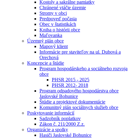
Kostoly a sakrálne pamiatky
Chránené vtáčie územie
Stromy v obci
Predpoveď počasia
Obec v štatistikách
Kniha o histórii obce
Maľovanka
Územný plán obce
Mapový klient
Informácie pre staviteľov na ul. Dubová a
Orechová
Koncepcie a štúdie
Program hospodárskeho a sociálneho rozvoja
obce
PHSR 2015 - 2025
PHSR 2012- 2018
Program odpadového hospodárstva obce
Jaslovské Bohunice
Štúdie a projektové dokumentácie
Komunitný plán sociálnych služieb obce
Poskytovanie informácií
Sadzobník poplatkov
Zákon č. 211⁄2000 Z.z.
Organizácie a spolky
Hasiči Jaslovské Bohunice