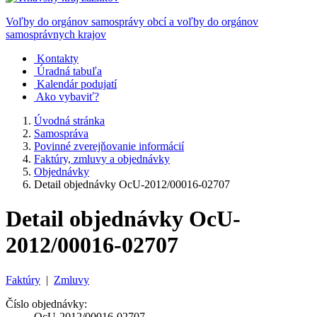
Voľby do orgánov samosprávy obcí a voľby do orgánov
samosprávnych krajov
Kontakty
Úradná tabuľa
Kalendár podujatí
Ako vybaviť?
Úvodná stránka
Samospráva
Povinné zverejňovanie informácií
Faktúry, zmluvy a objednávky
Objednávky
Detail objednávky OcU-2012/00016-02707
Detail objednávky OcU-
2012/00016-02707
Faktúry
|
Zmluvy
Číslo objednávky:
OcU-2012/00016-02707