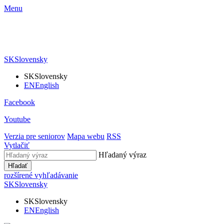
Menu
SK
Slovensky
SK
Slovensky
EN
English
Facebook
Youtube
Verzia pre seniorov
Mapa webu
RSS
Vytlačiť
Hľadaný výraz
Hľadať
rozšírené vyhľadávanie
SK
Slovensky
SK
Slovensky
EN
English