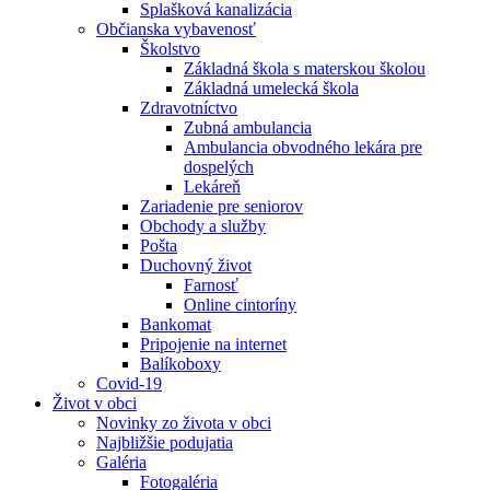
Splašková kanalizácia
Občianska vybavenosť
Školstvo
Základná škola s materskou školou
Základná umelecká škola
Zdravotníctvo
Zubná ambulancia
Ambulancia obvodného lekára pre
dospelých
Lekáreň
Zariadenie pre seniorov
Obchody a služby
Pošta
Duchovný život
Farnosť
Online cintoríny
Bankomat
Pripojenie na internet
Balíkoboxy
Covid-19
Život v obci
Novinky zo života v obci
Najbližšie podujatia
Galéria
Fotogaléria