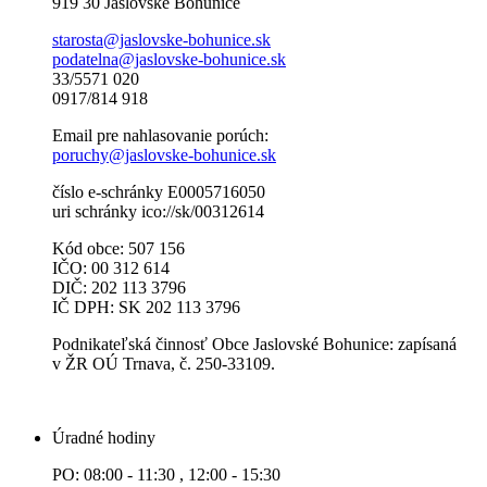
919 30 Jaslovské Bohunice
starosta@jaslovske-bohunice.sk
podatelna@jaslovske-bohunice.sk
33/5571 020
0917/814 918
Email pre nahlasovanie porúch:
poruchy@jaslovske-bohunice.sk
číslo e-schránky E0005716050
uri schránky ico://sk/00312614
Kód obce: 507 156
IČO: 00 312 614
DIČ: 202 113 3796
IČ DPH: SK 202 113 3796
Podnikateľská činnosť Obce Jaslovské Bohunice: zapísaná
v ŽR OÚ Trnava, č. 250-33109.
Úradné hodiny
PO: 08:00 - 11:30 , 12:00 - 15:30