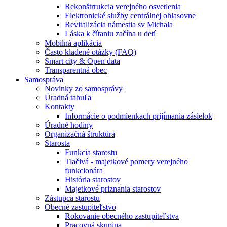
Rekonštrrukcia verejného osvetlenia
Elektronické služby centrálnej ohlasovne
Revitalizácia námestia sv Michala
Láska k čítaniu začína u detí
Mobilná aplikácia
Často kladené otázky (FAQ)
Smart city & Open data
Transparentná obec
Samospráva
Novinky zo samosprávy
Úradná tabuľa
Kontakty
Informácie o podmienkach prijímania zásielok
Úradné hodiny
Organizačná štruktúra
Starosta
Funkcia starostu
Tlačivá - majetkové pomery verejného
funkcionára
História starostov
Majetkové priznania starostov
Zástupca starostu
Obecné zastupiteľstvo
Rokovanie obecného zastupiteľstva
Pracovná skupina