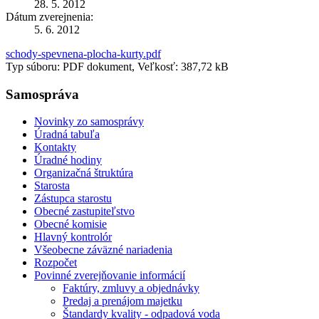
28. 5. 2012
Dátum zverejnenia:
5. 6. 2012
schody-spevnena-plocha-kurty.pdf
Typ súboru: PDF dokument, Veľkosť: 387,72 kB
Samospráva
Novinky zo samosprávy
Úradná tabuľa
Kontakty
Úradné hodiny
Organizačná štruktúra
Starosta
Zástupca starostu
Obecné zastupiteľstvo
Obecné komisie
Hlavný kontrolór
Všeobecne záväzné nariadenia
Rozpočet
Povinné zverejňovanie informácií
Faktúry, zmluvy a objednávky
Predaj a prenájom majetku
Štandardy kvality - odpadová voda