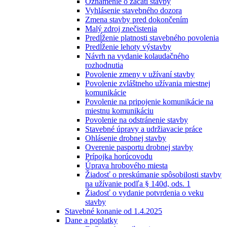
Oznámenie o začatí stavby
Vyhlásenie stavebného dozora
Zmena stavby pred dokončením
Malý zdroj znečistenia
Predĺženie platnosti stavebného povolenia
Predĺženie lehoty výstavby
Návrh na vydanie kolaudačného
rozhodnutia
Povolenie zmeny v užívaní stavby
Povolenie zvláštneho užívania miestnej
komunikácie
Povolenie na pripojenie komunikácie na
miestnu komunikáciu
Povolenie na odstránenie stavby
Stavebné úpravy a udržiavacie práce
Ohlásenie drobnej stavby
Overenie pasportu drobnej stavby
Prípojka horúcovodu
Úprava hrobového miesta
Žiadosť o preskúmanie spôsobilosti stavby
na užívanie podľa § 140d, ods. 1
Žiadosť o vydanie potvrdenia o veku
stavby
Stavebné konanie od 1.4.2025
Dane a poplatky