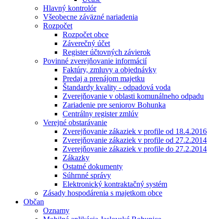
Hlavný kontrolór
Všeobecne záväzné nariadenia
Rozpočet
Rozpočet obce
Záverečný účet
Register účtovných závierok
Povinné zverejňovanie informácií
Faktúry, zmluvy a objednávky
Predaj a prenájom majetku
Štandardy kvality - odpadová voda
Zverejňovanie v oblasti komunálneho odpadu
Zariadenie pre seniorov Bohunka
Centrálny register zmlúv
Verejné obstarávanie
Zverejňovanie zákaziek v profile od 18.4.2016
Zverejňovanie zákaziek v profile od 27.2.2014
Zverejňovanie zákaziek v profile do 27.2.2014
Zákazky
Ostatné dokumenty
Súhrnné správy
Elektronický kontraktačný systém
Zásady hospodárenia s majetkom obce
Občan
Oznamy