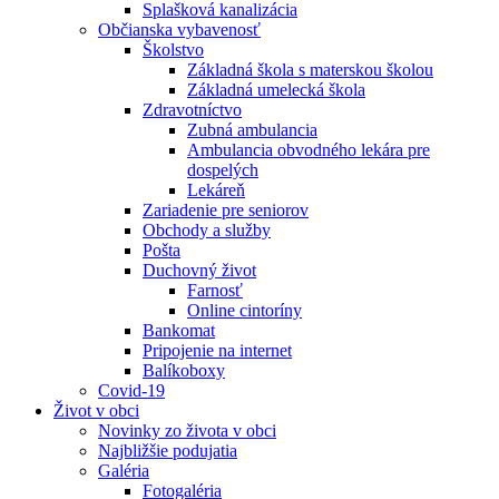
Splašková kanalizácia
Občianska vybavenosť
Školstvo
Základná škola s materskou školou
Základná umelecká škola
Zdravotníctvo
Zubná ambulancia
Ambulancia obvodného lekára pre
dospelých
Lekáreň
Zariadenie pre seniorov
Obchody a služby
Pošta
Duchovný život
Farnosť
Online cintoríny
Bankomat
Pripojenie na internet
Balíkoboxy
Covid-19
Život v obci
Novinky zo života v obci
Najbližšie podujatia
Galéria
Fotogaléria