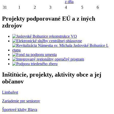
z dňa
31
1
2
3
4
5
6
Projekty podporované EÚ a z iných
zdrojov
Inštitúcie, projekty, aktivity obce a jej
občanov
Limbafest
Zariadenie pre seniorov
Športové kluby Blava