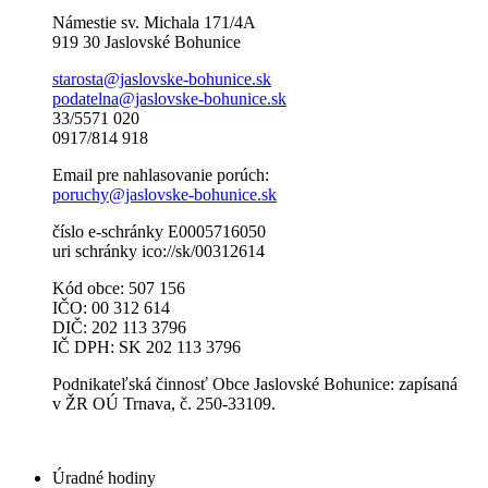
Námestie sv. Michala 171/4A
919 30 Jaslovské Bohunice
starosta@jaslovske-bohunice.sk
podatelna@jaslovske-bohunice.sk
33/5571 020
0917/814 918
Email pre nahlasovanie porúch:
poruchy@jaslovske-bohunice.sk
číslo e-schránky E0005716050
uri schránky ico://sk/00312614
Kód obce: 507 156
IČO: 00 312 614
DIČ: 202 113 3796
IČ DPH: SK 202 113 3796
Podnikateľská činnosť Obce Jaslovské Bohunice: zapísaná
v ŽR OÚ Trnava, č. 250-33109.
Úradné hodiny