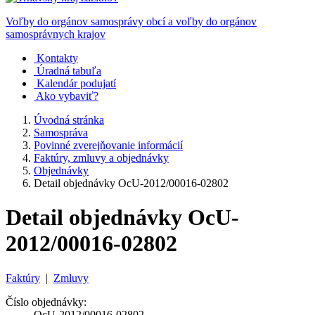
Voľby do orgánov samosprávy obcí a voľby do orgánov
samosprávnych krajov
Kontakty
Úradná tabuľa
Kalendár podujatí
Ako vybaviť?
Úvodná stránka
Samospráva
Povinné zverejňovanie informácií
Faktúry, zmluvy a objednávky
Objednávky
Detail objednávky OcU-2012/00016-02802
Detail objednávky OcU-
2012/00016-02802
Faktúry
|
Zmluvy
Číslo objednávky:
OcU-2012/00016-02802