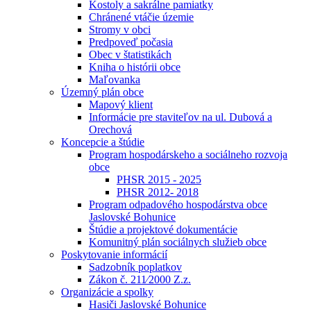
Kostoly a sakrálne pamiatky
Chránené vtáčie územie
Stromy v obci
Predpoveď počasia
Obec v štatistikách
Kniha o histórii obce
Maľovanka
Územný plán obce
Mapový klient
Informácie pre staviteľov na ul. Dubová a
Orechová
Koncepcie a štúdie
Program hospodárskeho a sociálneho rozvoja
obce
PHSR 2015 - 2025
PHSR 2012- 2018
Program odpadového hospodárstva obce
Jaslovské Bohunice
Štúdie a projektové dokumentácie
Komunitný plán sociálnych služieb obce
Poskytovanie informácií
Sadzobník poplatkov
Zákon č. 211⁄2000 Z.z.
Organizácie a spolky
Hasiči Jaslovské Bohunice