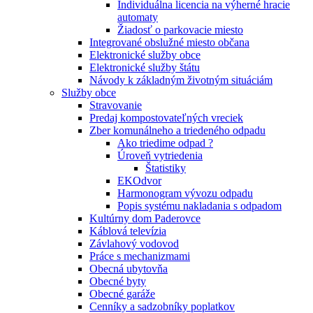
Individuálna licencia na výherné hracie
automaty
Žiadosť o parkovacie miesto
Integrované obslužné miesto občana
Elektronické služby obce
Elektronické služby štátu
Návody k základným životným situáciám
Služby obce
Stravovanie
Predaj kompostovateľných vreciek
Zber komunálneho a triedeného odpadu
Ako triedime odpad ?
Úroveň vytriedenia
Štatistiky
EKOdvor
Harmonogram vývozu odpadu
Popis systému nakladania s odpadom
Kultúrny dom Paderovce
Káblová televízia
Závlahový vodovod
Práce s mechanizmami
Obecná ubytovňa
Obecné byty
Obecné garáže
Cenníky a sadzobníky poplatkov