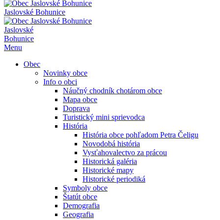
Jaslovské Bohunice
Jaslovské
Bohunice
Menu
Obec
Novinky obce
Info o obci
Náučný chodník chotárom obce
Mapa obce
Doprava
Turistický mini sprievodca
História
História obce pohľadom Petra Čeligu
Novodobá história
Vysťahovalectvo za prácou
Historická galéria
Historické mapy
Historické periodiká
Symboly obce
Štatút obce
Demografia
Geografia