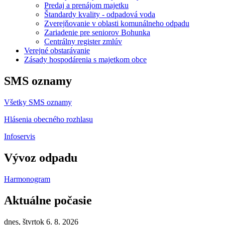
Predaj a prenájom majetku
Štandardy kvality - odpadová voda
Zverejňovanie v oblasti komunálneho odpadu
Zariadenie pre seniorov Bohunka
Centrálny register zmlúv
Verejné obstarávanie
Zásady hospodárenia s majetkom obce
SMS oznamy
Všetky SMS oznamy
Hlásenia obecného rozhlasu
Infoservis
Vývoz odpadu
Harmonogram
Aktuálne počasie
dnes, štvrtok 6. 8. 2026