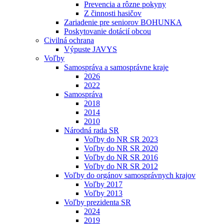
Prevencia a rôzne pokyny
Z činnosti hasičov
Zariadenie pre seniorov BOHUNKA
Poskytovanie dotácií obcou
Civilná ochrana
Výpuste JAVYS
Voľby
Samospráva a samosprávne kraje
2026
2022
Samospráva
2018
2014
2010
Národná rada SR
Voľby do NR SR 2023
Voľby do NR SR 2020
Voľby do NR SR 2016
Voľby do NR SR 2012
Voľby do orgánov samosprávnych krajov
Voľby 2017
Voľby 2013
Voľby prezidenta SR
2024
2019