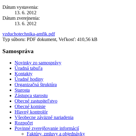
Dátum vystavenia:
13. 6. 2012
Dátum zverejnenia:
13. 6. 2012
vzduchotechnika-amfik.pdf
Typ súboru: PDF dokument, Veľkosť: 410,56 kB
Samospráva
Novinky zo samosprávy
Úradná tabuľa
Kontakty
Úradné hodiny
Organizačná štruktúra
Starosta
Zástupca starostu
Obecné zastupiteľstvo
Obecné komisie
Hlavný kontrolór
Všeobecne záväzné nariadenia
Rozpočet
Povinné zverejňovanie informácií
Faktúry, zmluvy a objednávky