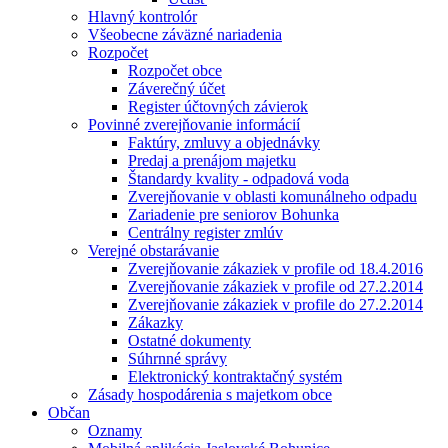
Hlavný kontrolór
Všeobecne záväzné nariadenia
Rozpočet
Rozpočet obce
Záverečný účet
Register účtovných závierok
Povinné zverejňovanie informácií
Faktúry, zmluvy a objednávky
Predaj a prenájom majetku
Štandardy kvality - odpadová voda
Zverejňovanie v oblasti komunálneho odpadu
Zariadenie pre seniorov Bohunka
Centrálny register zmlúv
Verejné obstarávanie
Zverejňovanie zákaziek v profile od 18.4.2016
Zverejňovanie zákaziek v profile od 27.2.2014
Zverejňovanie zákaziek v profile do 27.2.2014
Zákazky
Ostatné dokumenty
Súhrnné správy
Elektronický kontraktačný systém
Zásady hospodárenia s majetkom obce
Občan
Oznamy