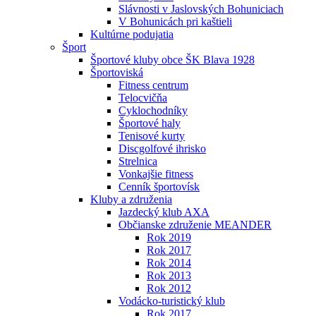
Slávnosti v Jaslovských Bohuniciach
V Bohunicách pri kaštieli
Kultúrne podujatia
Šport
Športové kluby obce ŠK Blava 1928
Športoviská
Fitness centrum
Telocvičňa
Cyklochodníky
Športové haly
Tenisové kurty
Discgolfové ihrisko
Strelnica
Vonkajšie fitness
Cenník športovísk
Kluby a združenia
Jazdecký klub AXA
Občianske združenie MEANDER
Rok 2019
Rok 2017
Rok 2014
Rok 2013
Rok 2012
Vodácko-turistický klub
Rok 2017