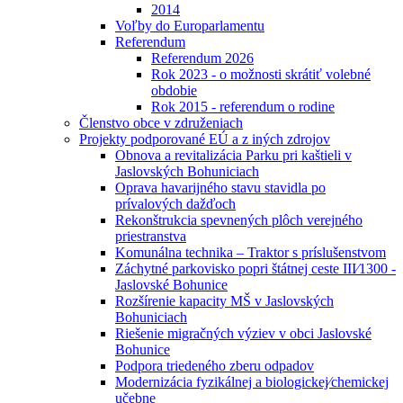
2014
Voľby do Europarlamentu
Referendum
Referendum 2026
Rok 2023 - o možnosti skrátiť volebné
obdobie
Rok 2015 - referendum o rodine
Členstvo obce v združeniach
Projekty podporované EÚ a z iných zdrojov
Obnova a revitalizácia Parku pri kaštieli v
Jaslovských Bohuniciach
Oprava havarijného stavu stavidla po
prívalových dažďoch
Rekonštrukcia spevnených plôch verejného
priestranstva
Komunálna technika – Traktor s príslušenstvom
Záchytné parkovisko popri štátnej ceste III⁄1300 -
Jaslovské Bohunice
Rozšírenie kapacity MŠ v Jaslovských
Bohuniciach
Riešenie migračných výziev v obci Jaslovské
Bohunice
Podpora triedeného zberu odpadov
Modernizácia fyzikálnej a biologickej⁄chemickej
učebne