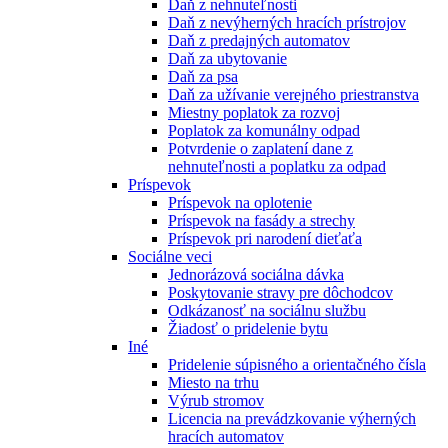
Daň z nehnuteľnosti
Daň z nevýherných hracích prístrojov
Daň z predajných automatov
Daň za ubytovanie
Daň za psa
Daň za užívanie verejného priestranstva
Miestny poplatok za rozvoj
Poplatok za komunálny odpad
Potvrdenie o zaplatení dane z
nehnuteľnosti a poplatku za odpad
Príspevok
Príspevok na oplotenie
Príspevok na fasády a strechy
Príspevok pri narodení dieťaťa
Sociálne veci
Jednorázová sociálna dávka
Poskytovanie stravy pre dôchodcov
Odkázanosť na sociálnu službu
Žiadosť o pridelenie bytu
Iné
Pridelenie súpisného a orientačného čísla
Miesto na trhu
Výrub stromov
Licencia na prevádzkovanie výherných
hracích automatov