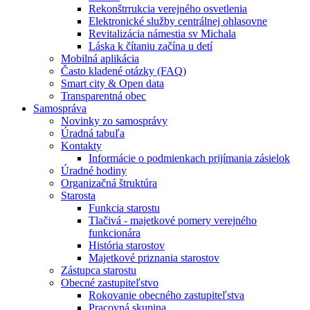
Rekonštrrukcia verejného osvetlenia
Elektronické služby centrálnej ohlasovne
Revitalizácia námestia sv Michala
Láska k čítaniu začína u detí
Mobilná aplikácia
Často kladené otázky (FAQ)
Smart city & Open data
Transparentná obec
Samospráva
Novinky zo samosprávy
Úradná tabuľa
Kontakty
Informácie o podmienkach prijímania zásielok
Úradné hodiny
Organizačná štruktúra
Starosta
Funkcia starostu
Tlačivá - majetkové pomery verejného
funkcionára
História starostov
Majetkové priznania starostov
Zástupca starostu
Obecné zastupiteľstvo
Rokovanie obecného zastupiteľstva
Pracovná skupina