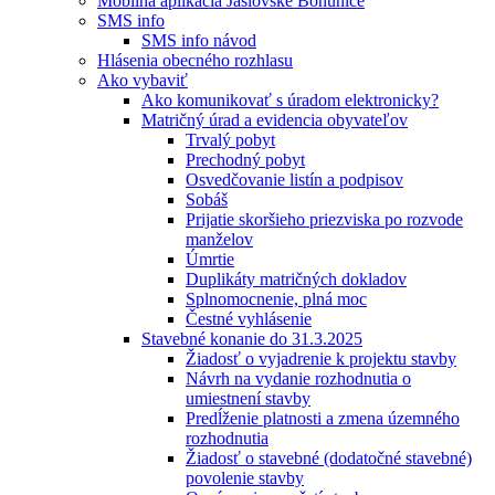
Mobilná aplikácia Jaslovské Bohunice
SMS info
SMS info návod
Hlásenia obecného rozhlasu
Ako vybaviť
Ako komunikovať s úradom elektronicky?
Matričný úrad a evidencia obyvateľov
Trvalý pobyt
Prechodný pobyt
Osvedčovanie listín a podpisov
Sobáš
Prijatie skoršieho priezviska po rozvode
manželov
Úmrtie
Duplikáty matričných dokladov
Splnomocnenie, plná moc
Čestné vyhlásenie
Stavebné konanie do 31.3.2025
Žiadosť o vyjadrenie k projektu stavby
Návrh na vydanie rozhodnutia o
umiestnení stavby
Predĺženie platnosti a zmena územného
rozhodnutia
Žiadosť o stavebné (dodatočné stavebné)
povolenie stavby