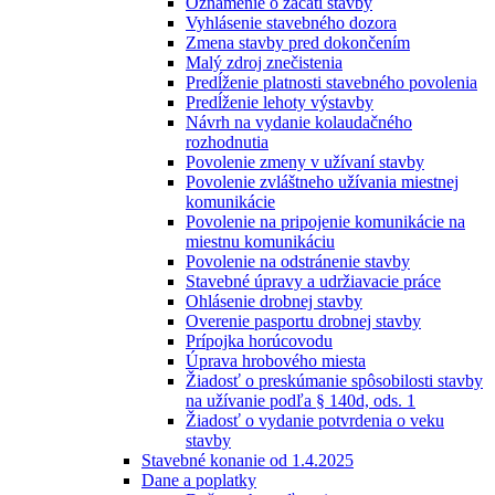
Oznámenie o začatí stavby
Vyhlásenie stavebného dozora
Zmena stavby pred dokončením
Malý zdroj znečistenia
Predĺženie platnosti stavebného povolenia
Predĺženie lehoty výstavby
Návrh na vydanie kolaudačného
rozhodnutia
Povolenie zmeny v užívaní stavby
Povolenie zvláštneho užívania miestnej
komunikácie
Povolenie na pripojenie komunikácie na
miestnu komunikáciu
Povolenie na odstránenie stavby
Stavebné úpravy a udržiavacie práce
Ohlásenie drobnej stavby
Overenie pasportu drobnej stavby
Prípojka horúcovodu
Úprava hrobového miesta
Žiadosť o preskúmanie spôsobilosti stavby
na užívanie podľa § 140d, ods. 1
Žiadosť o vydanie potvrdenia o veku
stavby
Stavebné konanie od 1.4.2025
Dane a poplatky