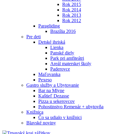
Rok 2015
Rok 2014
Rok 2013
Rok 2012
Paragliding
Brazília 2016
Pre deti
Detské ihriská
Lienka
Panské diely
Park pri amfiteátri
Areál materskej školy
Paderovce
Maľovanka
Pexeso
Gastro služby a Ubytovanie
Bar na Mlyne
Kaštieľ Dezasse
Pizza u sekerovcov
Pohostinstvo Remenár + ubytovňa
Knižnica
Čo sa udialo v knižnici
Blavské noviny