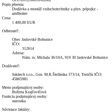
Popis plnenia:
Dodávka a montáž vzduchotechniky a plyn. prípojky -
amfiteáter
Cena:
1 400,00 EUR
Odberateľ:
Obec Jaslovské Bohunice
IČO:
312614
Adresa:
Nám. sv. Michala 36/10A, 919 30 Jaslovské Bohunice
Dodávateľ:
Jukitech s.r.o., Gen. M.R.Štefánika 373/14, Trenčín IČO:
45865981
Meno podpisujúcej osoby:
Božena Krajčovičová
Funkcia podpisujúcej osoby:
starostka
Súvisiace faktúry: