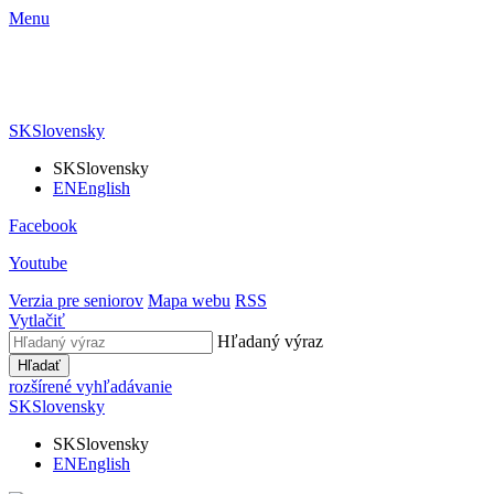
Menu
SK
Slovensky
SK
Slovensky
EN
English
Facebook
Youtube
Verzia pre seniorov
Mapa webu
RSS
Vytlačiť
Hľadaný výraz
Hľadať
rozšírené vyhľadávanie
SK
Slovensky
SK
Slovensky
EN
English