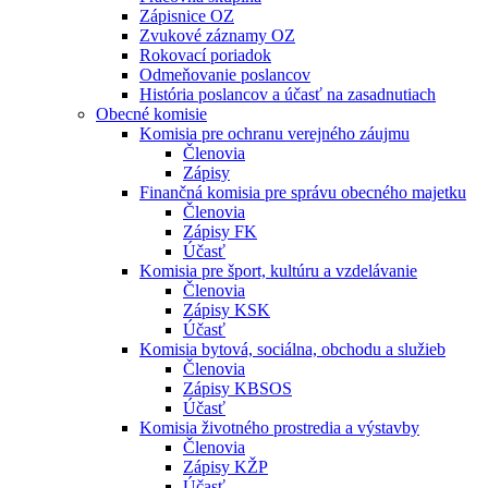
Zápisnice OZ
Zvukové záznamy OZ
Rokovací poriadok
Odmeňovanie poslancov
História poslancov a účasť na zasadnutiach
Obecné komisie
Komisia pre ochranu verejného záujmu
Členovia
Zápisy
Finančná komisia pre správu obecného majetku
Členovia
Zápisy FK
Účasť
Komisia pre šport, kultúru a vzdelávanie
Členovia
Zápisy KSK
Účasť
Komisia bytová, sociálna, obchodu a služieb
Členovia
Zápisy KBSOS
Účasť
Komisia životného prostredia a výstavby
Členovia
Zápisy KŽP
Účasť