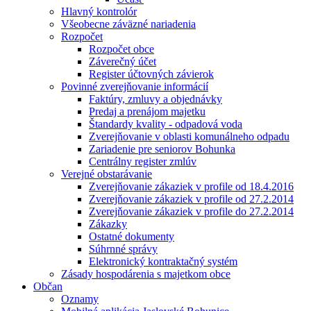
Hlavný kontrolór
Všeobecne záväzné nariadenia
Rozpočet
Rozpočet obce
Záverečný účet
Register účtovných závierok
Povinné zverejňovanie informácií
Faktúry, zmluvy a objednávky
Predaj a prenájom majetku
Štandardy kvality - odpadová voda
Zverejňovanie v oblasti komunálneho odpadu
Zariadenie pre seniorov Bohunka
Centrálny register zmlúv
Verejné obstarávanie
Zverejňovanie zákaziek v profile od 18.4.2016
Zverejňovanie zákaziek v profile od 27.2.2014
Zverejňovanie zákaziek v profile do 27.2.2014
Zákazky
Ostatné dokumenty
Súhrnné správy
Elektronický kontraktačný systém
Zásady hospodárenia s majetkom obce
Občan
Oznamy