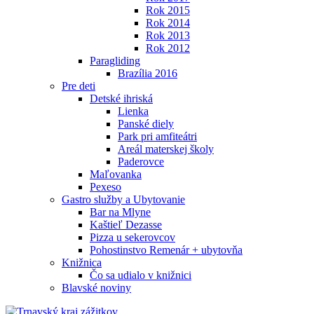
Rok 2015
Rok 2014
Rok 2013
Rok 2012
Paragliding
Brazília 2016
Pre deti
Detské ihriská
Lienka
Panské diely
Park pri amfiteátri
Areál materskej školy
Paderovce
Maľovanka
Pexeso
Gastro služby a Ubytovanie
Bar na Mlyne
Kaštieľ Dezasse
Pizza u sekerovcov
Pohostinstvo Remenár + ubytovňa
Knižnica
Čo sa udialo v knižnici
Blavské noviny