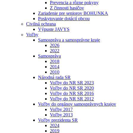
Prevencia a rôzne pokyny
Z činnosti hasičov
Zariadenie pre seniorov BOHUNKA
Poskytovanie dotácií obcou
Civilná ochrana
Výpuste JAVYS
Voľby
Samospráva a samosprávne kraje
2026
2022
Samospráva
2018
2014
2010
Národná rada SR
Voľby do NR SR 2023
Voľby do NR SR 2020
Voľby do NR SR 2016
Voľby do NR SR 2012
Voľby do orgánov samosprávnych krajov
Voľby 2017
Voľby 2013
Voľby prezidenta SR
2024
2019