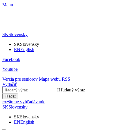
Menu
SK
Slovensky
SK
Slovensky
EN
English
Facebook
Youtube
Verzia pre seniorov
Mapa webu
RSS
Vytlačiť
Hľadaný výraz
Hľadať
rozšírené vyhľadávanie
SK
Slovensky
SK
Slovensky
EN
English