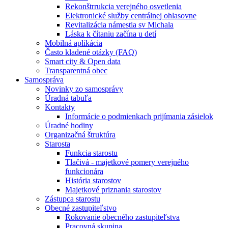
Rekonštrrukcia verejného osvetlenia
Elektronické služby centrálnej ohlasovne
Revitalizácia námestia sv Michala
Láska k čítaniu začína u detí
Mobilná aplikácia
Často kladené otázky (FAQ)
Smart city & Open data
Transparentná obec
Samospráva
Novinky zo samosprávy
Úradná tabuľa
Kontakty
Informácie o podmienkach prijímania zásielok
Úradné hodiny
Organizačná štruktúra
Starosta
Funkcia starostu
Tlačivá - majetkové pomery verejného
funkcionára
História starostov
Majetkové priznania starostov
Zástupca starostu
Obecné zastupiteľstvo
Rokovanie obecného zastupiteľstva
Pracovná skupina