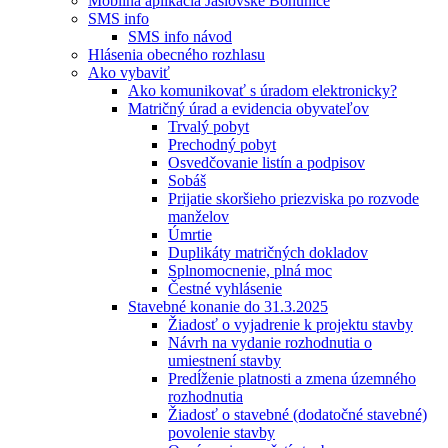
Mobilná aplikácia Jaslovské Bohunice
SMS info
SMS info návod
Hlásenia obecného rozhlasu
Ako vybaviť
Ako komunikovať s úradom elektronicky?
Matričný úrad a evidencia obyvateľov
Trvalý pobyt
Prechodný pobyt
Osvedčovanie listín a podpisov
Sobáš
Prijatie skoršieho priezviska po rozvode
manželov
Úmrtie
Duplikáty matričných dokladov
Splnomocnenie, plná moc
Čestné vyhlásenie
Stavebné konanie do 31.3.2025
Žiadosť o vyjadrenie k projektu stavby
Návrh na vydanie rozhodnutia o
umiestnení stavby
Predĺženie platnosti a zmena územného
rozhodnutia
Žiadosť o stavebné (dodatočné stavebné)
povolenie stavby