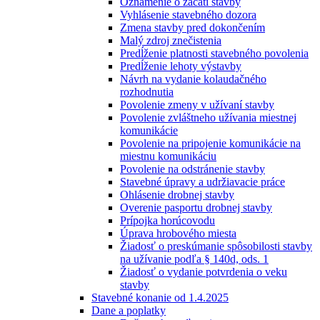
Oznámenie o začatí stavby
Vyhlásenie stavebného dozora
Zmena stavby pred dokončením
Malý zdroj znečistenia
Predĺženie platnosti stavebného povolenia
Predĺženie lehoty výstavby
Návrh na vydanie kolaudačného
rozhodnutia
Povolenie zmeny v užívaní stavby
Povolenie zvláštneho užívania miestnej
komunikácie
Povolenie na pripojenie komunikácie na
miestnu komunikáciu
Povolenie na odstránenie stavby
Stavebné úpravy a udržiavacie práce
Ohlásenie drobnej stavby
Overenie pasportu drobnej stavby
Prípojka horúcovodu
Úprava hrobového miesta
Žiadosť o preskúmanie spôsobilosti stavby
na užívanie podľa § 140d, ods. 1
Žiadosť o vydanie potvrdenia o veku
stavby
Stavebné konanie od 1.4.2025
Dane a poplatky