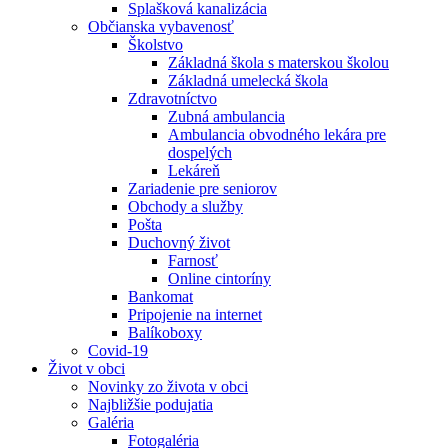
Splašková kanalizácia
Občianska vybavenosť
Školstvo
Základná škola s materskou školou
Základná umelecká škola
Zdravotníctvo
Zubná ambulancia
Ambulancia obvodného lekára pre
dospelých
Lekáreň
Zariadenie pre seniorov
Obchody a služby
Pošta
Duchovný život
Farnosť
Online cintoríny
Bankomat
Pripojenie na internet
Balíkoboxy
Covid-19
Život v obci
Novinky zo života v obci
Najbližšie podujatia
Galéria
Fotogaléria