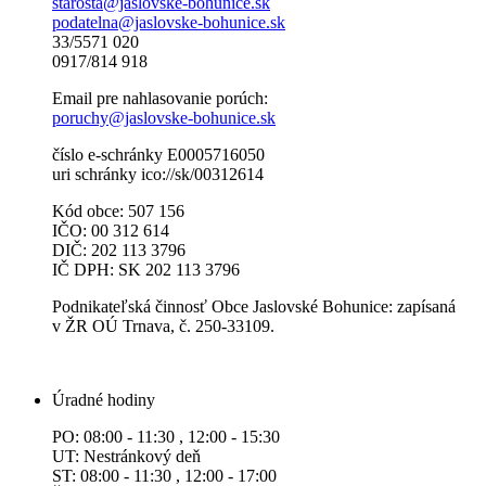
starosta@jaslovske-bohunice.sk
podatelna@jaslovske-bohunice.sk
33/5571 020
0917/814 918
Email pre nahlasovanie porúch:
poruchy@jaslovske-bohunice.sk
číslo e-schránky E0005716050
uri schránky ico://sk/00312614
Kód obce: 507 156
IČO: 00 312 614
DIČ: 202 113 3796
IČ DPH: SK 202 113 3796
Podnikateľská činnosť Obce Jaslovské Bohunice: zapísaná
v ŽR OÚ Trnava, č. 250-33109.
Úradné hodiny
PO: 08:00 - 11:30 , 12:00 - 15:30
UT: Nestránkový deň
ST: 08:00 - 11:30 , 12:00 - 17:00