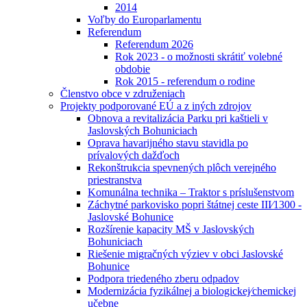
2014
Voľby do Europarlamentu
Referendum
Referendum 2026
Rok 2023 - o možnosti skrátiť volebné
obdobie
Rok 2015 - referendum o rodine
Členstvo obce v združeniach
Projekty podporované EÚ a z iných zdrojov
Obnova a revitalizácia Parku pri kaštieli v
Jaslovských Bohuniciach
Oprava havarijného stavu stavidla po
prívalových dažďoch
Rekonštrukcia spevnených plôch verejného
priestranstva
Komunálna technika – Traktor s príslušenstvom
Záchytné parkovisko popri štátnej ceste III⁄1300 -
Jaslovské Bohunice
Rozšírenie kapacity MŠ v Jaslovských
Bohuniciach
Riešenie migračných výziev v obci Jaslovské
Bohunice
Podpora triedeného zberu odpadov
Modernizácia fyzikálnej a biologickej⁄chemickej
učebne