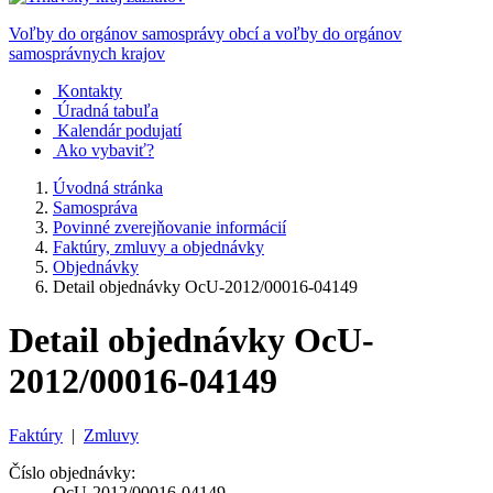
Voľby do orgánov samosprávy obcí a voľby do orgánov
samosprávnych krajov
Kontakty
Úradná tabuľa
Kalendár podujatí
Ako vybaviť?
Úvodná stránka
Samospráva
Povinné zverejňovanie informácií
Faktúry, zmluvy a objednávky
Objednávky
Detail objednávky OcU-2012/00016-04149
Detail objednávky OcU-
2012/00016-04149
Faktúry
|
Zmluvy
Číslo objednávky:
OcU-2012/00016-04149