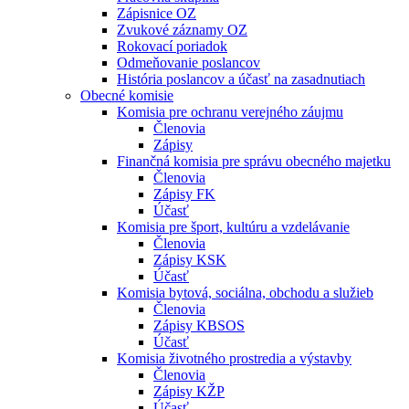
Zápisnice OZ
Zvukové záznamy OZ
Rokovací poriadok
Odmeňovanie poslancov
História poslancov a účasť na zasadnutiach
Obecné komisie
Komisia pre ochranu verejného záujmu
Členovia
Zápisy
Finančná komisia pre správu obecného majetku
Členovia
Zápisy FK
Účasť
Komisia pre šport, kultúru a vzdelávanie
Členovia
Zápisy KSK
Účasť
Komisia bytová, sociálna, obchodu a služieb
Členovia
Zápisy KBSOS
Účasť
Komisia životného prostredia a výstavby
Členovia
Zápisy KŽP
Účasť