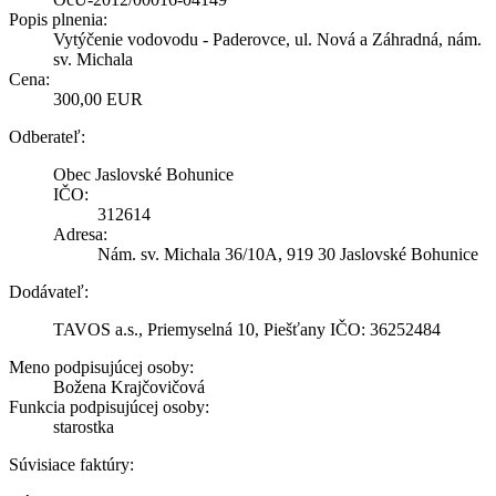
Popis plnenia:
Vytýčenie vodovodu - Paderovce, ul. Nová a Záhradná, nám.
sv. Michala
Cena:
300,00 EUR
Odberateľ:
Obec Jaslovské Bohunice
IČO:
312614
Adresa:
Nám. sv. Michala 36/10A, 919 30 Jaslovské Bohunice
Dodávateľ:
TAVOS a.s., Priemyselná 10, Piešťany IČO: 36252484
Meno podpisujúcej osoby:
Božena Krajčovičová
Funkcia podpisujúcej osoby:
starostka
Súvisiace faktúry: