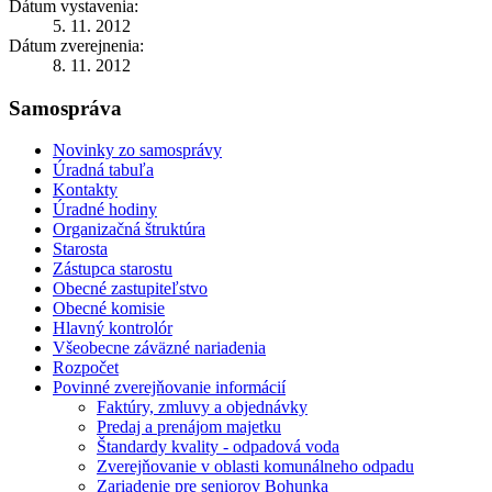
Dátum vystavenia:
5. 11. 2012
Dátum zverejnenia:
8. 11. 2012
Samospráva
Novinky zo samosprávy
Úradná tabuľa
Kontakty
Úradné hodiny
Organizačná štruktúra
Starosta
Zástupca starostu
Obecné zastupiteľstvo
Obecné komisie
Hlavný kontrolór
Všeobecne záväzné nariadenia
Rozpočet
Povinné zverejňovanie informácií
Faktúry, zmluvy a objednávky
Predaj a prenájom majetku
Štandardy kvality - odpadová voda
Zverejňovanie v oblasti komunálneho odpadu
Zariadenie pre seniorov Bohunka