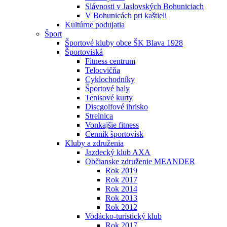
Slávnosti v Jaslovských Bohuniciach
V Bohunicách pri kaštieli
Kultúrne podujatia
Šport
Športové kluby obce ŠK Blava 1928
Športoviská
Fitness centrum
Telocvičňa
Cyklochodníky
Športové haly
Tenisové kurty
Discgolfové ihrisko
Strelnica
Vonkajšie fitness
Cenník športovísk
Kluby a združenia
Jazdecký klub AXA
Občianske združenie MEANDER
Rok 2019
Rok 2017
Rok 2014
Rok 2013
Rok 2012
Vodácko-turistický klub
Rok 2017