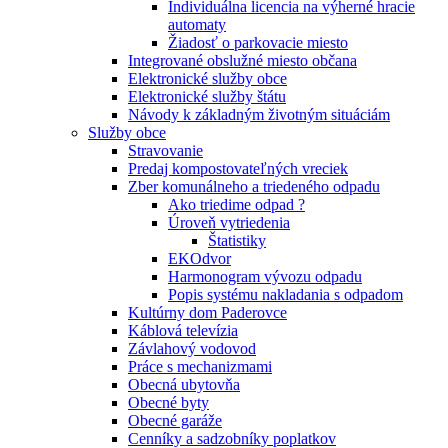
Individuálna licencia na výherné hracie
automaty
Žiadosť o parkovacie miesto
Integrované obslužné miesto občana
Elektronické služby obce
Elektronické služby štátu
Návody k základným životným situáciám
Služby obce
Stravovanie
Predaj kompostovateľných vreciek
Zber komunálneho a triedeného odpadu
Ako triedime odpad ?
Úroveň vytriedenia
Štatistiky
EKOdvor
Harmonogram vývozu odpadu
Popis systému nakladania s odpadom
Kultúrny dom Paderovce
Káblová televízia
Závlahový vodovod
Práce s mechanizmami
Obecná ubytovňa
Obecné byty
Obecné garáže
Cenníky a sadzobníky poplatkov