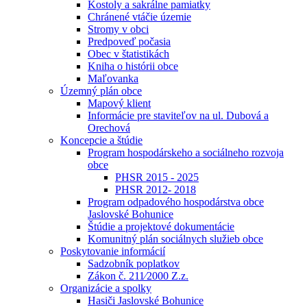
Kostoly a sakrálne pamiatky
Chránené vtáčie územie
Stromy v obci
Predpoveď počasia
Obec v štatistikách
Kniha o histórii obce
Maľovanka
Územný plán obce
Mapový klient
Informácie pre staviteľov na ul. Dubová a
Orechová
Koncepcie a štúdie
Program hospodárskeho a sociálneho rozvoja
obce
PHSR 2015 - 2025
PHSR 2012- 2018
Program odpadového hospodárstva obce
Jaslovské Bohunice
Štúdie a projektové dokumentácie
Komunitný plán sociálnych služieb obce
Poskytovanie informácií
Sadzobník poplatkov
Zákon č. 211⁄2000 Z.z.
Organizácie a spolky
Hasiči Jaslovské Bohunice