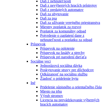
Daň z nehnuteľnosti
Daň z nevýherných hracích prístrojov
Daň z predajných automatov
Daň za ubytovanie
Daň za psa
Daň za užívanie verejného priestranstva
Miestny poplatok za rozvoj
Poplatok za komunálny odpad
Potvrdenie o zaplatení dane z
nehnuteľnosti a poplatku za odpad
Príspevok
Príspevok na oplotenie
Príspevok na fasády a strechy
Príspevok pri narodení dieťaťa
Sociálne veci
Jednorázová sociálna dávka
Poskytovanie stravy pre dôchodcov
Odkázanosť na sociálnu službu
Žiadosť o pridelenie bytu
Iné
Pridelenie súpisného a orientačného čísla
Miesto na trhu
Výrub stromov
Licencia na prevádzkovanie výherných
hracích automatov