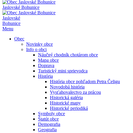
Jaslovské Bohunice
Jaslovské
Bohunice
Menu
Obec
Novinky obce
Info o obci
Náučný chodník chotárom obce
Mapa obce
Doprava
Turistický mini sprievodca
História
História obce pohľadom Petra Čeligu
Novodobá história
Vysťahovalectvo za prácou
Historická galéria
Historické mapy
Historické periodiká
Symboly obce
Štatút obce
Demografia
Geografia