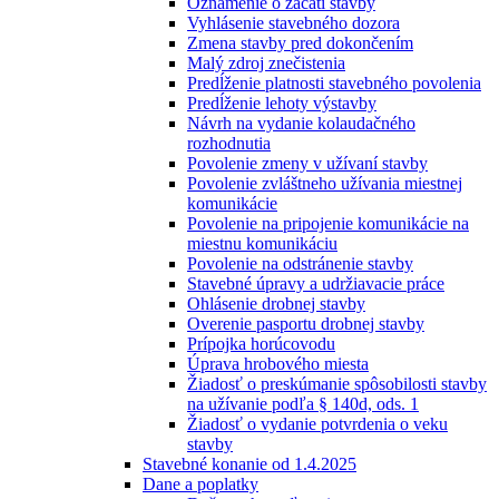
Oznámenie o začatí stavby
Vyhlásenie stavebného dozora
Zmena stavby pred dokončením
Malý zdroj znečistenia
Predĺženie platnosti stavebného povolenia
Predĺženie lehoty výstavby
Návrh na vydanie kolaudačného
rozhodnutia
Povolenie zmeny v užívaní stavby
Povolenie zvláštneho užívania miestnej
komunikácie
Povolenie na pripojenie komunikácie na
miestnu komunikáciu
Povolenie na odstránenie stavby
Stavebné úpravy a udržiavacie práce
Ohlásenie drobnej stavby
Overenie pasportu drobnej stavby
Prípojka horúcovodu
Úprava hrobového miesta
Žiadosť o preskúmanie spôsobilosti stavby
na užívanie podľa § 140d, ods. 1
Žiadosť o vydanie potvrdenia o veku
stavby
Stavebné konanie od 1.4.2025
Dane a poplatky