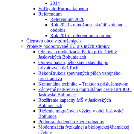
2014
Voľby do Europarlamentu
Referendum
Referendum 2026
Rok 2023 - o možnosti skrátiť volebné
obdobie
Rok 2015 - referendum o rodine
Členstvo obce v združeniach
Projekty podporované EÚ a z iných zdrojov
Obnova a revitalizácia Parku pri kaštieli v
Jaslovských Bohuniciach
Oprava havarijného stavu stavidla po
prívalových dažďoch
Rekonštrukcia spevnených plôch verejného
priestranstva
Komunálna technika – Traktor s príslušenstvom
Záchytné parkovisko popri štátnej ceste III⁄1300 -
Jaslovské Bohunice
Rozšírenie kapacity MŠ v Jaslovských
Bohuniciach
Riešenie migračných výziev v obci Jaslovské
Bohunice
Podpora triedeného zberu odpadov
Modernizácia fyzikálnej a biologickej⁄chemickej
učebne