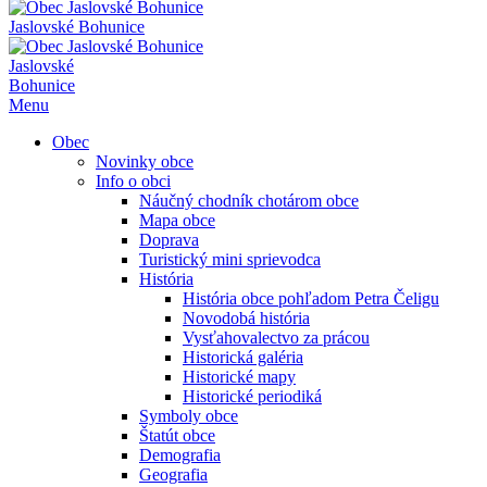
Jaslovské Bohunice
Jaslovské
Bohunice
Menu
Obec
Novinky obce
Info o obci
Náučný chodník chotárom obce
Mapa obce
Doprava
Turistický mini sprievodca
História
História obce pohľadom Petra Čeligu
Novodobá história
Vysťahovalectvo za prácou
Historická galéria
Historické mapy
Historické periodiká
Symboly obce
Štatút obce
Demografia
Geografia