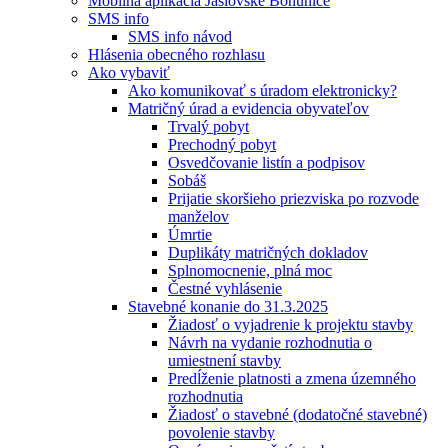
Mobilná aplikácia Jaslovské Bohunice
SMS info
SMS info návod
Hlásenia obecného rozhlasu
Ako vybaviť
Ako komunikovať s úradom elektronicky?
Matričný úrad a evidencia obyvateľov
Trvalý pobyt
Prechodný pobyt
Osvedčovanie listín a podpisov
Sobáš
Prijatie skoršieho priezviska po rozvode
manželov
Úmrtie
Duplikáty matričných dokladov
Splnomocnenie, plná moc
Čestné vyhlásenie
Stavebné konanie do 31.3.2025
Žiadosť o vyjadrenie k projektu stavby
Návrh na vydanie rozhodnutia o
umiestnení stavby
Predĺženie platnosti a zmena územného
rozhodnutia
Žiadosť o stavebné (dodatočné stavebné)
povolenie stavby