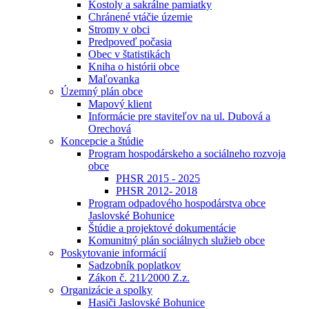
Kostoly a sakrálne pamiatky
Chránené vtáčie územie
Stromy v obci
Predpoveď počasia
Obec v štatistikách
Kniha o histórii obce
Maľovanka
Územný plán obce
Mapový klient
Informácie pre staviteľov na ul. Dubová a
Orechová
Koncepcie a štúdie
Program hospodárskeho a sociálneho rozvoja
obce
PHSR 2015 - 2025
PHSR 2012- 2018
Program odpadového hospodárstva obce
Jaslovské Bohunice
Štúdie a projektové dokumentácie
Komunitný plán sociálnych služieb obce
Poskytovanie informácií
Sadzobník poplatkov
Zákon č. 211⁄2000 Z.z.
Organizácie a spolky
Hasiči Jaslovské Bohunice