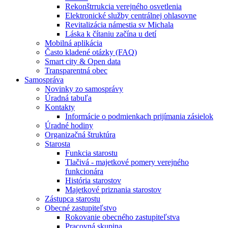
Rekonštrrukcia verejného osvetlenia
Elektronické služby centrálnej ohlasovne
Revitalizácia námestia sv Michala
Láska k čítaniu začína u detí
Mobilná aplikácia
Často kladené otázky (FAQ)
Smart city & Open data
Transparentná obec
Samospráva
Novinky zo samosprávy
Úradná tabuľa
Kontakty
Informácie o podmienkach prijímania zásielok
Úradné hodiny
Organizačná štruktúra
Starosta
Funkcia starostu
Tlačivá - majetkové pomery verejného
funkcionára
História starostov
Majetkové priznania starostov
Zástupca starostu
Obecné zastupiteľstvo
Rokovanie obecného zastupiteľstva
Pracovná skupina