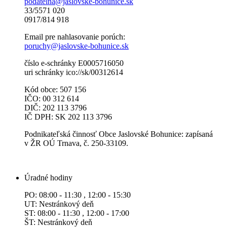
podatelna@jaslovske-bohunice.sk
33/5571 020
0917/814 918
Email pre nahlasovanie porúch:
poruchy@jaslovske-bohunice.sk
číslo e-schránky E0005716050
uri schránky ico://sk/00312614
Kód obce: 507 156
IČO: 00 312 614
DIČ: 202 113 3796
IČ DPH: SK 202 113 3796
Podnikateľská činnosť Obce Jaslovské Bohunice: zapísaná
v ŽR OÚ Trnava, č. 250-33109.
Úradné hodiny
PO: 08:00 - 11:30 , 12:00 - 15:30
UT: Nestránkový deň
ST: 08:00 - 11:30 , 12:00 - 17:00
ŠT: Nestránkový deň