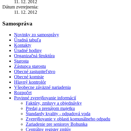
11. 12. 2012
Dátum zverejnenia:
11. 12. 2012
Samospráva
Novinky zo samosprávy
Úradná tabuľa
Kontakty
Úradné hodiny
Organizačná štruktúra
Starosta
Zástupca starostu
Obecné zastupiteľstvo
Obecné komisie
Hlavný kontrolór
Všeobecne záväzné nariadenia
Rozpočet
Povinné zverejňovanie informácií
Faktúry, zmluvy a objednávky
Predaj a prenájom majetku
Štandardy kvality - odpadová voda
Zverejňovanie v oblasti komunálneho odpadu
Zariadenie pre seniorov Bohunka
Centrálny register zmlúv