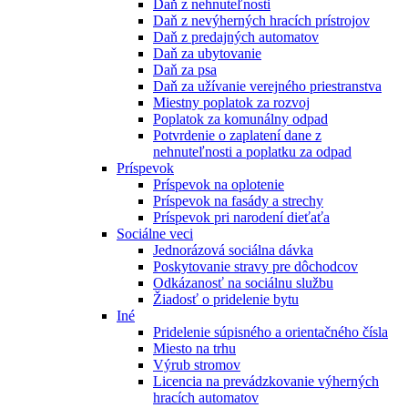
Daň z nehnuteľnosti
Daň z nevýherných hracích prístrojov
Daň z predajných automatov
Daň za ubytovanie
Daň za psa
Daň za užívanie verejného priestranstva
Miestny poplatok za rozvoj
Poplatok za komunálny odpad
Potvrdenie o zaplatení dane z
nehnuteľnosti a poplatku za odpad
Príspevok
Príspevok na oplotenie
Príspevok na fasády a strechy
Príspevok pri narodení dieťaťa
Sociálne veci
Jednorázová sociálna dávka
Poskytovanie stravy pre dôchodcov
Odkázanosť na sociálnu službu
Žiadosť o pridelenie bytu
Iné
Pridelenie súpisného a orientačného čísla
Miesto na trhu
Výrub stromov
Licencia na prevádzkovanie výherných
hracích automatov