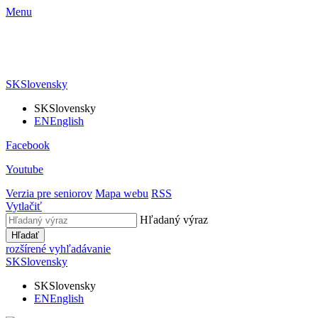
Menu
SK
Slovensky
SK
Slovensky
EN
English
Facebook
Youtube
Verzia pre seniorov
Mapa webu
RSS
Vytlačiť
Hľadaný výraz
Hľadať
rozšírené vyhľadávanie
SK
Slovensky
SK
Slovensky
EN
English