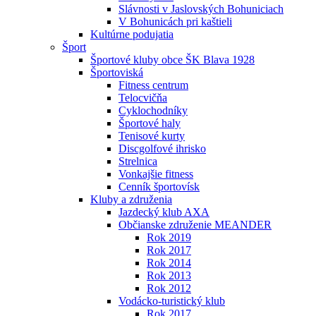
Slávnosti v Jaslovských Bohuniciach
V Bohunicách pri kaštieli
Kultúrne podujatia
Šport
Športové kluby obce ŠK Blava 1928
Športoviská
Fitness centrum
Telocvičňa
Cyklochodníky
Športové haly
Tenisové kurty
Discgolfové ihrisko
Strelnica
Vonkajšie fitness
Cenník športovísk
Kluby a združenia
Jazdecký klub AXA
Občianske združenie MEANDER
Rok 2019
Rok 2017
Rok 2014
Rok 2013
Rok 2012
Vodácko-turistický klub
Rok 2017