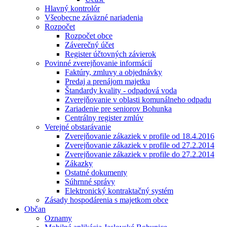
Hlavný kontrolór
Všeobecne záväzné nariadenia
Rozpočet
Rozpočet obce
Záverečný účet
Register účtovných závierok
Povinné zverejňovanie informácií
Faktúry, zmluvy a objednávky
Predaj a prenájom majetku
Štandardy kvality - odpadová voda
Zverejňovanie v oblasti komunálneho odpadu
Zariadenie pre seniorov Bohunka
Centrálny register zmlúv
Verejné obstarávanie
Zverejňovanie zákaziek v profile od 18.4.2016
Zverejňovanie zákaziek v profile od 27.2.2014
Zverejňovanie zákaziek v profile do 27.2.2014
Zákazky
Ostatné dokumenty
Súhrnné správy
Elektronický kontraktačný systém
Zásady hospodárenia s majetkom obce
Občan
Oznamy