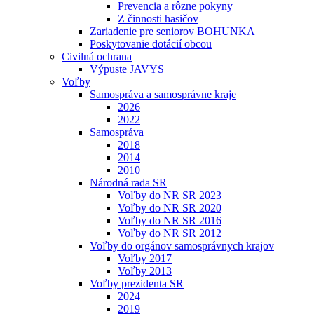
Prevencia a rôzne pokyny
Z činnosti hasičov
Zariadenie pre seniorov BOHUNKA
Poskytovanie dotácií obcou
Civilná ochrana
Výpuste JAVYS
Voľby
Samospráva a samosprávne kraje
2026
2022
Samospráva
2018
2014
2010
Národná rada SR
Voľby do NR SR 2023
Voľby do NR SR 2020
Voľby do NR SR 2016
Voľby do NR SR 2012
Voľby do orgánov samosprávnych krajov
Voľby 2017
Voľby 2013
Voľby prezidenta SR
2024
2019