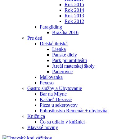
Rok 2015
Rok 2014
Rok 2013
Rok 2012
Paragliding
Brazília 2016
Pre deti
Detské ihriská
Lienka
Panské diely
Park pri amfiteátri
Areál materskej školy
Paderovce
Maľovanka
Pexeso
Gastro služby a Ubytovanie
Bar na Mlyne
Kaštieľ Dezasse
Pizza u sekerovcov
Pohostinstvo Remenár + ubytovňa
Knižnica
Čo sa udialo v knižnici
Blavské noviny