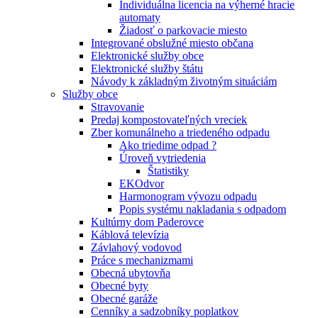
Individuálna licencia na výherné hracie
automaty
Žiadosť o parkovacie miesto
Integrované obslužné miesto občana
Elektronické služby obce
Elektronické služby štátu
Návody k základným životným situáciám
Služby obce
Stravovanie
Predaj kompostovateľných vreciek
Zber komunálneho a triedeného odpadu
Ako triedime odpad ?
Úroveň vytriedenia
Štatistiky
EKOdvor
Harmonogram vývozu odpadu
Popis systému nakladania s odpadom
Kultúrny dom Paderovce
Káblová televízia
Závlahový vodovod
Práce s mechanizmami
Obecná ubytovňa
Obecné byty
Obecné garáže
Cenníky a sadzobníky poplatkov