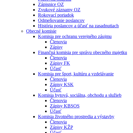
Zápisnice OZ
Zvukové záznamy OZ
Rokovací poriadok
Odmeňovanie poslancov
História poslancov a účasť na zasadnutiach
Obecné komisie
Komisia pre ochranu verejného záujmu
Členovia
Zápisy
Finančná komisia pre správu obecného majetku
Členovia
Zápisy FK
Účasť
Komisia pre šport, kultúru a vzdelávanie
Členovia
Zápisy KSK
Účasť
Komisia bytová, sociálna, obchodu a služieb
Členovia
Zápisy KBSOS
Účasť
Komisia životného prostredia a výstavby
Členovia
Zápisy KŽP
Účasť