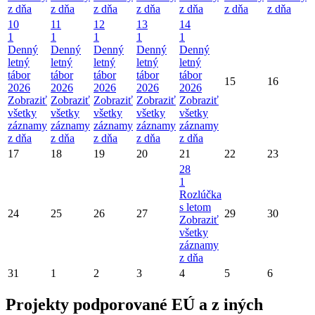
z dňa
z dňa
z dňa
z dňa
z dňa
z dňa
z dňa
10
11
12
13
14
1
1
1
1
1
Denný
Denný
Denný
Denný
Denný
letný
letný
letný
letný
letný
tábor
tábor
tábor
tábor
tábor
15
16
2026
2026
2026
2026
2026
Zobraziť
Zobraziť
Zobraziť
Zobraziť
Zobraziť
všetky
všetky
všetky
všetky
všetky
záznamy
záznamy
záznamy
záznamy
záznamy
z dňa
z dňa
z dňa
z dňa
z dňa
17
18
19
20
21
22
23
28
1
Rozlúčka
s letom
24
25
26
27
29
30
Zobraziť
všetky
záznamy
z dňa
31
1
2
3
4
5
6
Projekty podporované EÚ a z iných