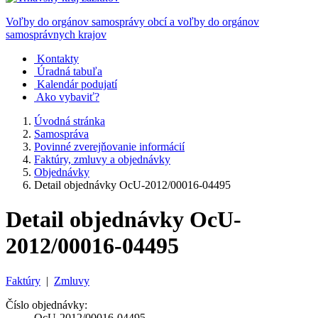
Voľby do orgánov samosprávy obcí a voľby do orgánov
samosprávnych krajov
Kontakty
Úradná tabuľa
Kalendár podujatí
Ako vybaviť?
Úvodná stránka
Samospráva
Povinné zverejňovanie informácií
Faktúry, zmluvy a objednávky
Objednávky
Detail objednávky OcU-2012/00016-04495
Detail objednávky OcU-
2012/00016-04495
Faktúry
|
Zmluvy
Číslo objednávky:
OcU-2012/00016-04495