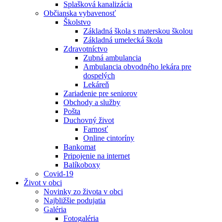
Splašková kanalizácia
Občianska vybavenosť
Školstvo
Základná škola s materskou školou
Základná umelecká škola
Zdravotníctvo
Zubná ambulancia
Ambulancia obvodného lekára pre
dospelých
Lekáreň
Zariadenie pre seniorov
Obchody a služby
Pošta
Duchovný život
Farnosť
Online cintoríny
Bankomat
Pripojenie na internet
Balíkoboxy
Covid-19
Život v obci
Novinky zo života v obci
Najbližšie podujatia
Galéria
Fotogaléria