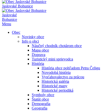
Jaslovské Bohunice
Jaslovské
Bohunice
Menu
Obec
Novinky obce
Info o obci
Náučný chodník chotárom obce
Mapa obce
Doprava
Turistický mini sprievodca
História
História obce pohľadom Petra Čeligu
Novodobá história
Vysťahovalectvo za prácou
Historická galéria
Historické mapy
Historické periodiká
Symboly obce
Štatút obce
Demografia
Geografia