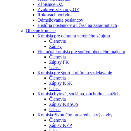
Zápisnice OZ
Zvukové záznamy OZ
Rokovací poriadok
Odmeňovanie poslancov
História poslancov a účasť na zasadnutiach
Obecné komisie
Komisia pre ochranu verejného záujmu
Členovia
Zápisy
Finančná komisia pre správu obecného majetku
Členovia
Zápisy FK
Účasť
Komisia pre šport, kultúru a vzdelávanie
Členovia
Zápisy KSK
Účasť
Komisia bytová, sociálna, obchodu a služieb
Členovia
Zápisy KBSOS
Účasť
Komisia životného prostredia a výstavby
Členovia
Zápisy KŽP
Účasť