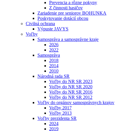
Prevencia a rôzne pokyny
Z činnosti hasičov
Zariadenie pre seniorov BOHUNKA
Poskytovanie dotácií obcou
Civilná ochrana
Výpuste JAVYS
Voľby
Samospráva a samosprávne kraje
2026
2022
Samospráva
2018
2014
2010
Národná rada SR
Voľby do NR SR 2023
Voľby do NR SR 2020
Voľby do NR SR 2016
Voľby do NR SR 2012
Voľby do orgánov samosprávnych krajov
Voľby 2017
Voľby 2013
Voľby prezidenta SR
2024
2019