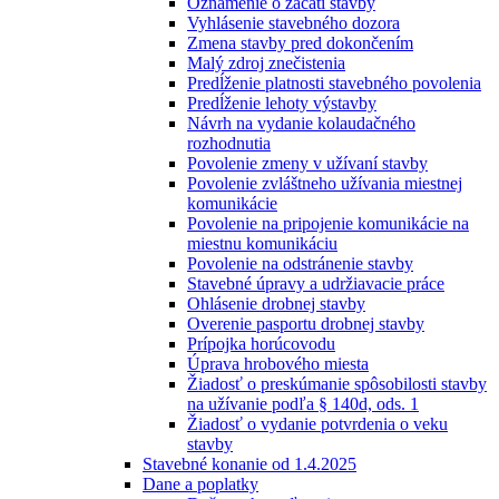
Oznámenie o začatí stavby
Vyhlásenie stavebného dozora
Zmena stavby pred dokončením
Malý zdroj znečistenia
Predĺženie platnosti stavebného povolenia
Predĺženie lehoty výstavby
Návrh na vydanie kolaudačného
rozhodnutia
Povolenie zmeny v užívaní stavby
Povolenie zvláštneho užívania miestnej
komunikácie
Povolenie na pripojenie komunikácie na
miestnu komunikáciu
Povolenie na odstránenie stavby
Stavebné úpravy a udržiavacie práce
Ohlásenie drobnej stavby
Overenie pasportu drobnej stavby
Prípojka horúcovodu
Úprava hrobového miesta
Žiadosť o preskúmanie spôsobilosti stavby
na užívanie podľa § 140d, ods. 1
Žiadosť o vydanie potvrdenia o veku
stavby
Stavebné konanie od 1.4.2025
Dane a poplatky