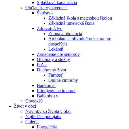
Splašková kanalizácia
Občianska vybavenosť
Školstvo
Základná škola s materskou školou
Základná umelecká škola
Zdravotníctvo
Zubná ambulancia
Ambulancia obvodného lekára pre
dospelých
Lekáreň
Zariadenie pre seniorov
Obchody a služby
Pošta
Duchovný život
Farnosť
Online cintoríny
Bankomat
Pripojenie na internet
Balíkoboxy
Covid-19
Život v obci
Novinky zo života v obci
Najbližšie podujatia
Galéria
Fotogaléria