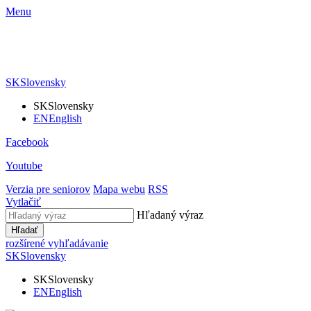
Menu
SK
Slovensky
SK
Slovensky
EN
English
Facebook
Youtube
Verzia pre seniorov
Mapa webu
RSS
Vytlačiť
Hľadaný výraz
Hľadať
rozšírené vyhľadávanie
SK
Slovensky
SK
Slovensky
EN
English