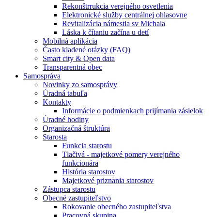
Rekonštrrukcia verejného osvetlenia
Elektronické služby centrálnej ohlasovne
Revitalizácia námestia sv Michala
Láska k čítaniu začína u detí
Mobilná aplikácia
Často kladené otázky (FAQ)
Smart city & Open data
Transparentná obec
Samospráva
Novinky zo samosprávy
Úradná tabuľa
Kontakty
Informácie o podmienkach prijímania zásielok
Úradné hodiny
Organizačná štruktúra
Starosta
Funkcia starostu
Tlačivá - majetkové pomery verejného
funkcionára
História starostov
Majetkové priznania starostov
Zástupca starostu
Obecné zastupiteľstvo
Rokovanie obecného zastupiteľstva
Pracovná skupina