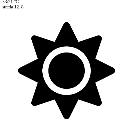
33/21 °C
streda
12. 8.