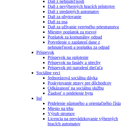
Daň z nehnuteľnosti
Daň z nevýherných hracích prístrojov
Daň z predajných automatov
Daň za ubytovanie
Daň za psa
Daň za užívanie verejného priestranstva
Miestny poplatok za rozvoj
Poplatok za komunálny odpad
Potvrdenie o zaplatení dane z
nehnuteľnosti a poplatku za odpad
Príspevok
Príspevok na oplotenie
Príspevok na fasády a strechy
Príspevok pri narodení dieťaťa
Sociálne veci
Jednorázová sociálna dávka
Poskytovanie stravy pre dôchodcov
Odkázanosť na sociálnu službu
Žiadosť o pridelenie bytu
Iné
Pridelenie súpisného a orientačného čísla
Miesto na trhu
Výrub stromov
Licencia na prevádzkovanie výherných
hracích automatov