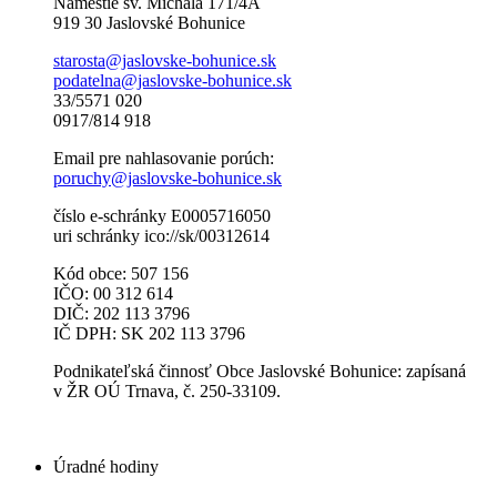
Námestie sv. Michala 171/4A
919 30 Jaslovské Bohunice
starosta@jaslovske-bohunice.sk
podatelna@jaslovske-bohunice.sk
33/5571 020
0917/814 918
Email pre nahlasovanie porúch:
poruchy@jaslovske-bohunice.sk
číslo e-schránky E0005716050
uri schránky ico://sk/00312614
Kód obce: 507 156
IČO: 00 312 614
DIČ: 202 113 3796
IČ DPH: SK 202 113 3796
Podnikateľská činnosť Obce Jaslovské Bohunice: zapísaná
v ŽR OÚ Trnava, č. 250-33109.
Úradné hodiny