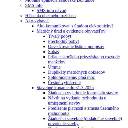
Mobilná aplikácia Jaslovské Bohunice
SMS info
SMS info návod
Hlásenia obecného rozhlasu
Ako vybaviť
Ako komunikovať s úradom elektronicky?
Matričný úrad a evidencia obyvateľov
Trvalý pobyt
Prechodný pobyt
Osvedčovanie listín a podpisov
Sobáš
Prijatie skoršieho priezviska po rozvode
manželov
Úmrtie
Duplikáty matričných dokladov
Splnomocnenie, plná moc
Čestné vyhlásenie
Stavebné konanie do 31.3.2025
Žiadosť o vyjadrenie k projektu stavby
Návrh na vydanie rozhodnutia o
umiestnení stavby
Predĺženie platnosti a zmena územného
rozhodnutia
Žiadosť o stavebné (dodatočné stavebné)
povolenie stavby