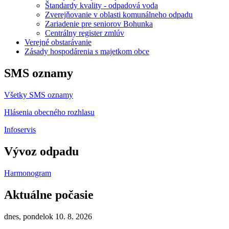
Štandardy kvality - odpadová voda
Zverejňovanie v oblasti komunálneho odpadu
Zariadenie pre seniorov Bohunka
Centrálny register zmlúv
Verejné obstarávanie
Zásady hospodárenia s majetkom obce
SMS oznamy
Všetky SMS oznamy
Hlásenia obecného rozhlasu
Infoservis
Vývoz odpadu
Harmonogram
Aktuálne počasie
dnes, pondelok 10. 8. 2026