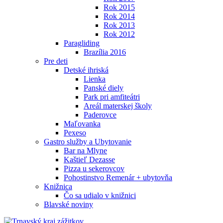
Rok 2015
Rok 2014
Rok 2013
Rok 2012
Paragliding
Brazília 2016
Pre deti
Detské ihriská
Lienka
Panské diely
Park pri amfiteátri
Areál materskej školy
Paderovce
Maľovanka
Pexeso
Gastro služby a Ubytovanie
Bar na Mlyne
Kaštieľ Dezasse
Pizza u sekerovcov
Pohostinstvo Remenár + ubytovňa
Knižnica
Čo sa udialo v knižnici
Blavské noviny