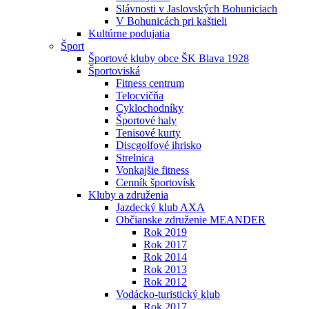
Slávnosti v Jaslovských Bohuniciach
V Bohunicách pri kaštieli
Kultúrne podujatia
Šport
Športové kluby obce ŠK Blava 1928
Športoviská
Fitness centrum
Telocvičňa
Cyklochodníky
Športové haly
Tenisové kurty
Discgolfové ihrisko
Strelnica
Vonkajšie fitness
Cenník športovísk
Kluby a združenia
Jazdecký klub AXA
Občianske združenie MEANDER
Rok 2019
Rok 2017
Rok 2014
Rok 2013
Rok 2012
Vodácko-turistický klub
Rok 2017