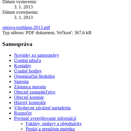
Dátum vystavenia:
3. 1. 2013
Dátum zverejnenia:
3. 1. 2013
oprava-rozhlasu-2013.pdf
Typ súboru: PDF dokument, Veľkosť: 367,6 kB
Samospráva
Novinky zo samosprávy
Úradná tabuľa
Kontakty
Úradné hodiny
Organizačná štruktúra
Starosta
Zástupca starostu
Obecné zastupiteľstvo
Obecné komisie
Hlavný kontrolór
Všeobecne záväzné nariadenia
Rozpočet
Povinné zverejňovanie informácií
Faktúry, zmluvy a objednávky
Predaj a prenájom majetku