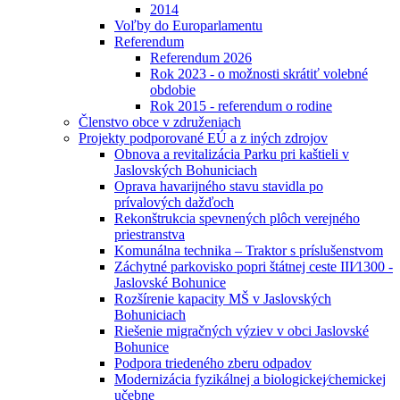
2014
Voľby do Europarlamentu
Referendum
Referendum 2026
Rok 2023 - o možnosti skrátiť volebné
obdobie
Rok 2015 - referendum o rodine
Členstvo obce v združeniach
Projekty podporované EÚ a z iných zdrojov
Obnova a revitalizácia Parku pri kaštieli v
Jaslovských Bohuniciach
Oprava havarijného stavu stavidla po
prívalových dažďoch
Rekonštrukcia spevnených plôch verejného
priestranstva
Komunálna technika – Traktor s príslušenstvom
Záchytné parkovisko popri štátnej ceste III⁄1300 -
Jaslovské Bohunice
Rozšírenie kapacity MŠ v Jaslovských
Bohuniciach
Riešenie migračných výziev v obci Jaslovské
Bohunice
Podpora triedeného zberu odpadov
Modernizácia fyzikálnej a biologickej⁄chemickej
učebne