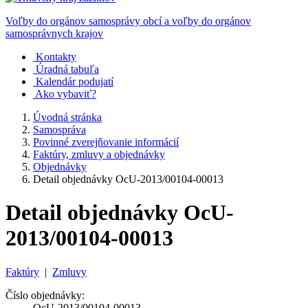
Voľby do orgánov samosprávy obcí a voľby do orgánov
samosprávnych krajov
Kontakty
Úradná tabuľa
Kalendár podujatí
Ako vybaviť?
Úvodná stránka
Samospráva
Povinné zverejňovanie informácií
Faktúry, zmluvy a objednávky
Objednávky
Detail objednávky OcU-2013/00104-00013
Detail objednávky OcU-
2013/00104-00013
Faktúry
|
Zmluvy
Číslo objednávky:
OcU-2013/00104-00013