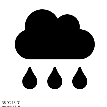
38 °C
18 °C
utorok
11. 8.