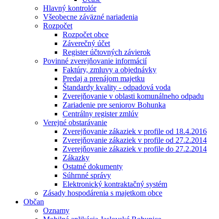
Hlavný kontrolór
Všeobecne záväzné nariadenia
Rozpočet
Rozpočet obce
Záverečný účet
Register účtovných závierok
Povinné zverejňovanie informácií
Faktúry, zmluvy a objednávky
Predaj a prenájom majetku
Štandardy kvality - odpadová voda
Zverejňovanie v oblasti komunálneho odpadu
Zariadenie pre seniorov Bohunka
Centrálny register zmlúv
Verejné obstarávanie
Zverejňovanie zákaziek v profile od 18.4.2016
Zverejňovanie zákaziek v profile od 27.2.2014
Zverejňovanie zákaziek v profile do 27.2.2014
Zákazky
Ostatné dokumenty
Súhrnné správy
Elektronický kontraktačný systém
Zásady hospodárenia s majetkom obce
Občan
Oznamy