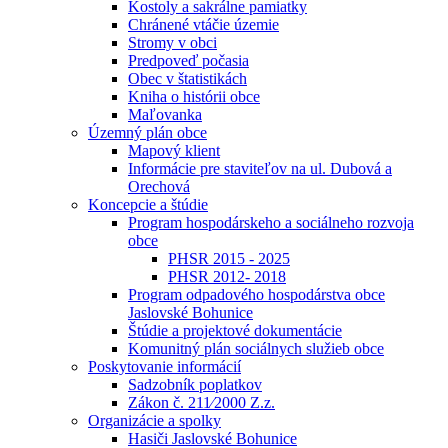
Kostoly a sakrálne pamiatky
Chránené vtáčie územie
Stromy v obci
Predpoveď počasia
Obec v štatistikách
Kniha o histórii obce
Maľovanka
Územný plán obce
Mapový klient
Informácie pre staviteľov na ul. Dubová a
Orechová
Koncepcie a štúdie
Program hospodárskeho a sociálneho rozvoja
obce
PHSR 2015 - 2025
PHSR 2012- 2018
Program odpadového hospodárstva obce
Jaslovské Bohunice
Štúdie a projektové dokumentácie
Komunitný plán sociálnych služieb obce
Poskytovanie informácií
Sadzobník poplatkov
Zákon č. 211⁄2000 Z.z.
Organizácie a spolky
Hasiči Jaslovské Bohunice