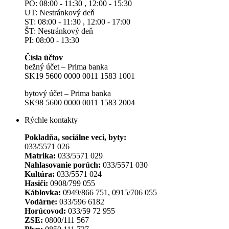
PO: 08:00 - 11:30 , 12:00 - 15:30
UT: Nestránkový deň
ST: 08:00 - 11:30 , 12:00 - 17:00
ŠT: Nestránkový deň
PI: 08:00 - 13:30
Čísla účtov
bežný účet – Prima banka
SK19 5600 0000 0011 1583 1001
bytový účet – Prima banka
SK98 5600 0000 0011 1583 2004
Rýchle kontakty
Pokladňa, sociálne veci, byty:
033/5571 026
Matrika:
033/5571 029
Nahlasovanie porúch:
033/5571 030
Kultúra:
033/5571 024
Hasiči:
0908/799 055
Káblovka:
0949/866 751, 0915/706 055
Vodárne:
033/596 6182
Horúcovod:
033/59 72 955
ZSE:
0800/111 567