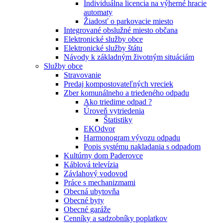
Individuálna licencia na výherné hracie
automaty
Žiadosť o parkovacie miesto
Integrované obslužné miesto občana
Elektronické služby obce
Elektronické služby štátu
Návody k základným životným situáciám
Služby obce
Stravovanie
Predaj kompostovateľných vreciek
Zber komunálneho a triedeného odpadu
Ako triedime odpad ?
Úroveň vytriedenia
Štatistiky
EKOdvor
Harmonogram vývozu odpadu
Popis systému nakladania s odpadom
Kultúrny dom Paderovce
Káblová televízia
Závlahový vodovod
Práce s mechanizmami
Obecná ubytovňa
Obecné byty
Obecné garáže
Cenníky a sadzobníky poplatkov