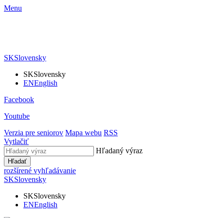
Menu
SK
Slovensky
SK
Slovensky
EN
English
Facebook
Youtube
Verzia pre seniorov
Mapa webu
RSS
Vytlačiť
Hľadaný výraz
Hľadať
rozšírené vyhľadávanie
SK
Slovensky
SK
Slovensky
EN
English