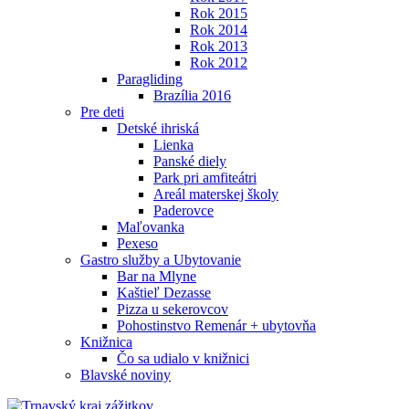
Rok 2015
Rok 2014
Rok 2013
Rok 2012
Paragliding
Brazília 2016
Pre deti
Detské ihriská
Lienka
Panské diely
Park pri amfiteátri
Areál materskej školy
Paderovce
Maľovanka
Pexeso
Gastro služby a Ubytovanie
Bar na Mlyne
Kaštieľ Dezasse
Pizza u sekerovcov
Pohostinstvo Remenár + ubytovňa
Knižnica
Čo sa udialo v knižnici
Blavské noviny