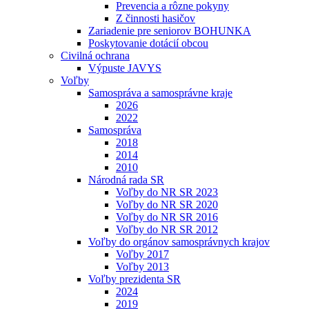
Prevencia a rôzne pokyny
Z činnosti hasičov
Zariadenie pre seniorov BOHUNKA
Poskytovanie dotácií obcou
Civilná ochrana
Výpuste JAVYS
Voľby
Samospráva a samosprávne kraje
2026
2022
Samospráva
2018
2014
2010
Národná rada SR
Voľby do NR SR 2023
Voľby do NR SR 2020
Voľby do NR SR 2016
Voľby do NR SR 2012
Voľby do orgánov samosprávnych krajov
Voľby 2017
Voľby 2013
Voľby prezidenta SR
2024
2019