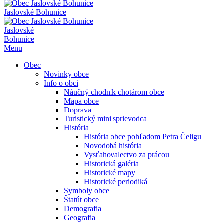
Jaslovské Bohunice
Jaslovské
Bohunice
Menu
Obec
Novinky obce
Info o obci
Náučný chodník chotárom obce
Mapa obce
Doprava
Turistický mini sprievodca
História
História obce pohľadom Petra Čeligu
Novodobá história
Vysťahovalectvo za prácou
Historická galéria
Historické mapy
Historické periodiká
Symboly obce
Štatút obce
Demografia
Geografia