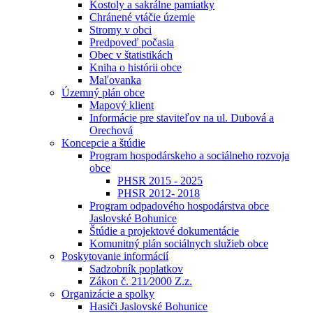
Kostoly a sakrálne pamiatky
Chránené vtáčie územie
Stromy v obci
Predpoveď počasia
Obec v štatistikách
Kniha o histórii obce
Maľovanka
Územný plán obce
Mapový klient
Informácie pre staviteľov na ul. Dubová a
Orechová
Koncepcie a štúdie
Program hospodárskeho a sociálneho rozvoja
obce
PHSR 2015 - 2025
PHSR 2012- 2018
Program odpadového hospodárstva obce
Jaslovské Bohunice
Štúdie a projektové dokumentácie
Komunitný plán sociálnych služieb obce
Poskytovanie informácií
Sadzobník poplatkov
Zákon č. 211⁄2000 Z.z.
Organizácie a spolky
Hasiči Jaslovské Bohunice