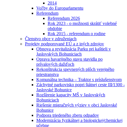
2014
Voľby do Europarlamentu
Referendum
Referendum 2026
Rok 2023 - o možnosti skrátiť volebné
obdobie
Rok 2015 - referendum o rodine
Členstvo obce v združeniach
Projekty podporované EÚ a z iných zdrojov
Obnova a revitalizácia Parku pri kaštieli v
Jaslovských Bohuniciach
Oprava havarijného stavu stavidla po
prívalových dažďoch
Rekonštrukcia spevnených plôch verejného
priestranstva
Komunálna technika – Traktor s príslušenstvom
Záchytné parkovisko popri štátnej ceste III⁄1300 -
Jaslovské Bohunice
Rozšírenie kapacity MŠ v Jaslovských
Bohuniciach
Riešenie migračných výziev v obci Jaslovské
Bohunice
Podpora triedeného zberu odpadov
Modernizácia fyzikálnej a biologickej⁄chemickej
učebne