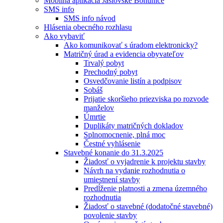
Mobilná aplikácia Jaslovské Bohunice
SMS info
SMS info návod
Hlásenia obecného rozhlasu
Ako vybaviť
Ako komunikovať s úradom elektronicky?
Matričný úrad a evidencia obyvateľov
Trvalý pobyt
Prechodný pobyt
Osvedčovanie listín a podpisov
Sobáš
Prijatie skoršieho priezviska po rozvode
manželov
Úmrtie
Duplikáty matričných dokladov
Splnomocnenie, plná moc
Čestné vyhlásenie
Stavebné konanie do 31.3.2025
Žiadosť o vyjadrenie k projektu stavby
Návrh na vydanie rozhodnutia o
umiestnení stavby
Predĺženie platnosti a zmena územného
rozhodnutia
Žiadosť o stavebné (dodatočné stavebné)
povolenie stavby