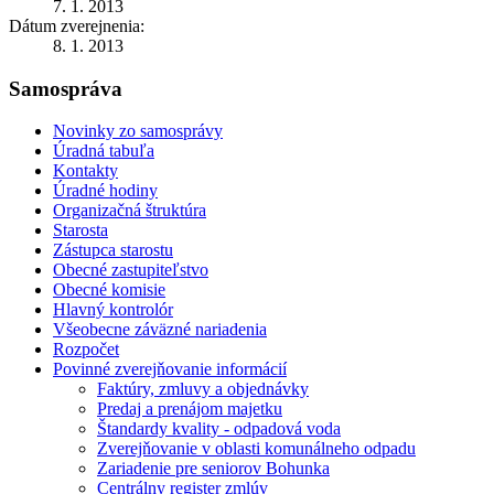
7. 1. 2013
Dátum zverejnenia:
8. 1. 2013
Samospráva
Novinky zo samosprávy
Úradná tabuľa
Kontakty
Úradné hodiny
Organizačná štruktúra
Starosta
Zástupca starostu
Obecné zastupiteľstvo
Obecné komisie
Hlavný kontrolór
Všeobecne záväzné nariadenia
Rozpočet
Povinné zverejňovanie informácií
Faktúry, zmluvy a objednávky
Predaj a prenájom majetku
Štandardy kvality - odpadová voda
Zverejňovanie v oblasti komunálneho odpadu
Zariadenie pre seniorov Bohunka
Centrálny register zmlúv