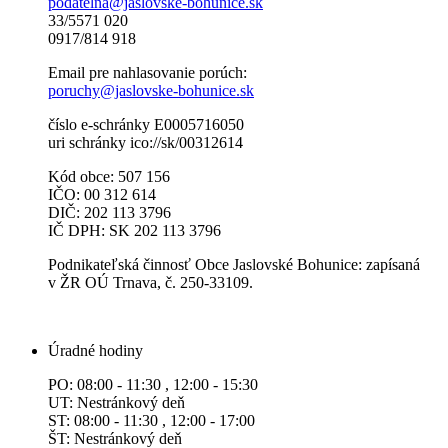
podatelna@jaslovske-bohunice.sk
33/5571 020
0917/814 918
Email pre nahlasovanie porúch:
poruchy@jaslovske-bohunice.sk
číslo e-schránky E0005716050
uri schránky ico://sk/00312614
Kód obce: 507 156
IČO: 00 312 614
DIČ: 202 113 3796
IČ DPH: SK 202 113 3796
Podnikateľská činnosť Obce Jaslovské Bohunice: zapísaná
v ŽR OÚ Trnava, č. 250-33109.
Úradné hodiny
PO: 08:00 - 11:30 , 12:00 - 15:30
UT: Nestránkový deň
ST: 08:00 - 11:30 , 12:00 - 17:00
ŠT: Nestránkový deň