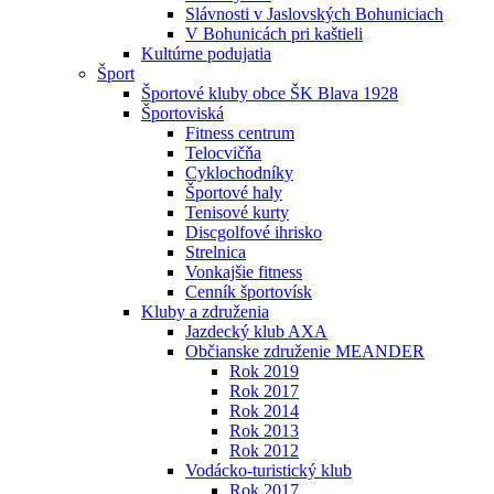
Slávnosti v Jaslovských Bohuniciach
V Bohunicách pri kaštieli
Kultúrne podujatia
Šport
Športové kluby obce ŠK Blava 1928
Športoviská
Fitness centrum
Telocvičňa
Cyklochodníky
Športové haly
Tenisové kurty
Discgolfové ihrisko
Strelnica
Vonkajšie fitness
Cenník športovísk
Kluby a združenia
Jazdecký klub AXA
Občianske združenie MEANDER
Rok 2019
Rok 2017
Rok 2014
Rok 2013
Rok 2012
Vodácko-turistický klub
Rok 2017