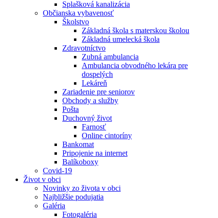
Splašková kanalizácia
Občianska vybavenosť
Školstvo
Základná škola s materskou školou
Základná umelecká škola
Zdravotníctvo
Zubná ambulancia
Ambulancia obvodného lekára pre
dospelých
Lekáreň
Zariadenie pre seniorov
Obchody a služby
Pošta
Duchovný život
Farnosť
Online cintoríny
Bankomat
Pripojenie na internet
Balíkoboxy
Covid-19
Život v obci
Novinky zo života v obci
Najbližšie podujatia
Galéria
Fotogaléria