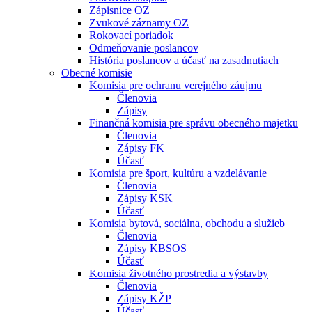
Zápisnice OZ
Zvukové záznamy OZ
Rokovací poriadok
Odmeňovanie poslancov
História poslancov a účasť na zasadnutiach
Obecné komisie
Komisia pre ochranu verejného záujmu
Členovia
Zápisy
Finančná komisia pre správu obecného majetku
Členovia
Zápisy FK
Účasť
Komisia pre šport, kultúru a vzdelávanie
Členovia
Zápisy KSK
Účasť
Komisia bytová, sociálna, obchodu a služieb
Členovia
Zápisy KBSOS
Účasť
Komisia životného prostredia a výstavby
Členovia
Zápisy KŽP
Účasť