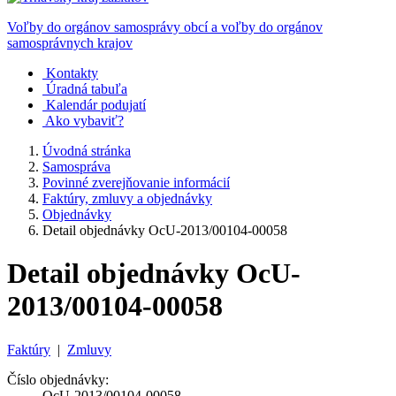
Voľby do orgánov samosprávy obcí a voľby do orgánov
samosprávnych krajov
Kontakty
Úradná tabuľa
Kalendár podujatí
Ako vybaviť?
Úvodná stránka
Samospráva
Povinné zverejňovanie informácií
Faktúry, zmluvy a objednávky
Objednávky
Detail objednávky OcU-2013/00104-00058
Detail objednávky OcU-
2013/00104-00058
Faktúry
|
Zmluvy
Číslo objednávky:
OcU-2013/00104-00058