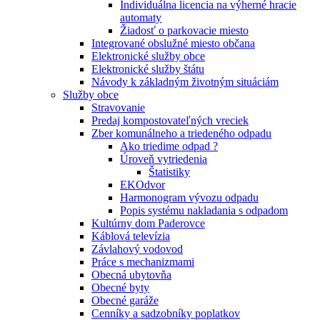
Individuálna licencia na výherné hracie
automaty
Žiadosť o parkovacie miesto
Integrované obslužné miesto občana
Elektronické služby obce
Elektronické služby štátu
Návody k základným životným situáciám
Služby obce
Stravovanie
Predaj kompostovateľných vreciek
Zber komunálneho a triedeného odpadu
Ako triedime odpad ?
Úroveň vytriedenia
Štatistiky
EKOdvor
Harmonogram vývozu odpadu
Popis systému nakladania s odpadom
Kultúrny dom Paderovce
Káblová televízia
Závlahový vodovod
Práce s mechanizmami
Obecná ubytovňa
Obecné byty
Obecné garáže
Cenníky a sadzobníky poplatkov