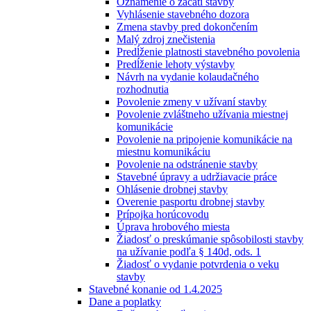
Oznámenie o začatí stavby
Vyhlásenie stavebného dozora
Zmena stavby pred dokončením
Malý zdroj znečistenia
Predĺženie platnosti stavebného povolenia
Predĺženie lehoty výstavby
Návrh na vydanie kolaudačného
rozhodnutia
Povolenie zmeny v užívaní stavby
Povolenie zvláštneho užívania miestnej
komunikácie
Povolenie na pripojenie komunikácie na
miestnu komunikáciu
Povolenie na odstránenie stavby
Stavebné úpravy a udržiavacie práce
Ohlásenie drobnej stavby
Overenie pasportu drobnej stavby
Prípojka horúcovodu
Úprava hrobového miesta
Žiadosť o preskúmanie spôsobilosti stavby
na užívanie podľa § 140d, ods. 1
Žiadosť o vydanie potvrdenia o veku
stavby
Stavebné konanie od 1.4.2025
Dane a poplatky