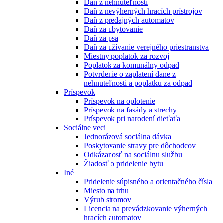
Daň z nehnuteľnosti
Daň z nevýherných hracích prístrojov
Daň z predajných automatov
Daň za ubytovanie
Daň za psa
Daň za užívanie verejného priestranstva
Miestny poplatok za rozvoj
Poplatok za komunálny odpad
Potvrdenie o zaplatení dane z
nehnuteľnosti a poplatku za odpad
Príspevok
Príspevok na oplotenie
Príspevok na fasády a strechy
Príspevok pri narodení dieťaťa
Sociálne veci
Jednorázová sociálna dávka
Poskytovanie stravy pre dôchodcov
Odkázanosť na sociálnu službu
Žiadosť o pridelenie bytu
Iné
Pridelenie súpisného a orientačného čísla
Miesto na trhu
Výrub stromov
Licencia na prevádzkovanie výherných
hracích automatov