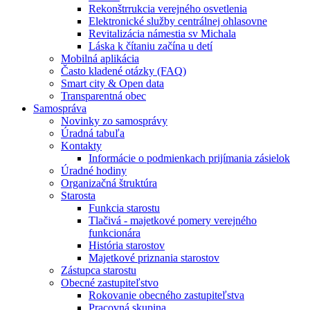
Rekonštrrukcia verejného osvetlenia
Elektronické služby centrálnej ohlasovne
Revitalizácia námestia sv Michala
Láska k čítaniu začína u detí
Mobilná aplikácia
Často kladené otázky (FAQ)
Smart city & Open data
Transparentná obec
Samospráva
Novinky zo samosprávy
Úradná tabuľa
Kontakty
Informácie o podmienkach prijímania zásielok
Úradné hodiny
Organizačná štruktúra
Starosta
Funkcia starostu
Tlačivá - majetkové pomery verejného
funkcionára
História starostov
Majetkové priznania starostov
Zástupca starostu
Obecné zastupiteľstvo
Rokovanie obecného zastupiteľstva
Pracovná skupina