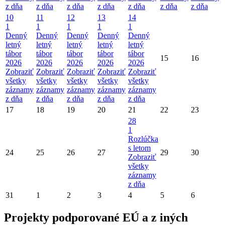
z dňa
z dňa
z dňa
z dňa
z dňa
z dňa
z dňa
10
11
12
13
14
1
1
1
1
1
Denný
Denný
Denný
Denný
Denný
letný
letný
letný
letný
letný
tábor
tábor
tábor
tábor
tábor
15
16
2026
2026
2026
2026
2026
Zobraziť
Zobraziť
Zobraziť
Zobraziť
Zobraziť
všetky
všetky
všetky
všetky
všetky
záznamy
záznamy
záznamy
záznamy
záznamy
z dňa
z dňa
z dňa
z dňa
z dňa
17
18
19
20
21
22
23
28
1
Rozlúčka
s letom
24
25
26
27
29
30
Zobraziť
všetky
záznamy
z dňa
31
1
2
3
4
5
6
Projekty podporované EÚ a z iných