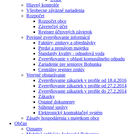
Hlavný kontrolór
Všeobecne záväzné nariadenia
Rozpočet
Rozpočet obce
Záverečný účet
Register účtovných závierok
Povinné zverejňovanie informácií
Faktúry, zmluvy a objednávky
Predaj a prenájom majetku
Štandardy kvality - odpadová voda
Zverejňovanie v oblasti komunálneho odpadu
Zariadenie pre seniorov Bohunka
Centrálny register zmlúv
Verejné obstarávanie
Zverejňovanie zákaziek v profile od 18.4.2016
Zverejňovanie zákaziek v profile od 27.2.2014
Zverejňovanie zákaziek v profile do 27.2.2014
Zákazky
Ostatné dokumenty
Súhrnné správy
Elektronický kontraktačný systém
Zásady hospodárenia s majetkom obce
Občan
Oznamy