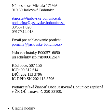
Námestie sv. Michala 171/4A
919 30 Jaslovské Bohunice
starosta@jaslovske-bohunice.sk
podatelna@jaslovske-bohunice.sk
33/5571 020
0917/814 918
Email pre nahlasovanie porúch:
poruchy@jaslovske-bohunice.sk
číslo e-schránky E0005716050
uri schránky ico://sk/00312614
Kód obce: 507 156
IČO: 00 312 614
DIČ: 202 113 3796
IČ DPH: SK 202 113 3796
Podnikateľská činnosť Obce Jaslovské Bohunice: zapísaná
v ŽR OÚ Trnava, č. 250-33109.
Úradné hodiny