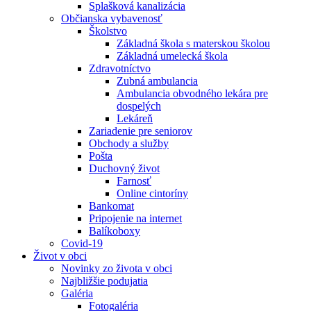
Splašková kanalizácia
Občianska vybavenosť
Školstvo
Základná škola s materskou školou
Základná umelecká škola
Zdravotníctvo
Zubná ambulancia
Ambulancia obvodného lekára pre
dospelých
Lekáreň
Zariadenie pre seniorov
Obchody a služby
Pošta
Duchovný život
Farnosť
Online cintoríny
Bankomat
Pripojenie na internet
Balíkoboxy
Covid-19
Život v obci
Novinky zo života v obci
Najbližšie podujatia
Galéria
Fotogaléria