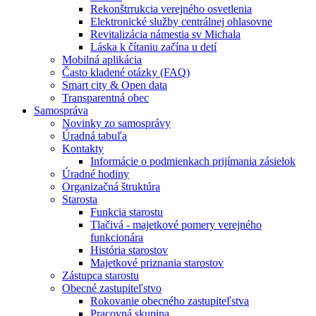
Rekonštrrukcia verejného osvetlenia
Elektronické služby centrálnej ohlasovne
Revitalizácia námestia sv Michala
Láska k čítaniu začína u detí
Mobilná aplikácia
Často kladené otázky (FAQ)
Smart city & Open data
Transparentná obec
Samospráva
Novinky zo samosprávy
Úradná tabuľa
Kontakty
Informácie o podmienkach prijímania zásielok
Úradné hodiny
Organizačná štruktúra
Starosta
Funkcia starostu
Tlačivá - majetkové pomery verejného
funkcionára
História starostov
Majetkové priznania starostov
Zástupca starostu
Obecné zastupiteľstvo
Rokovanie obecného zastupiteľstva
Pracovná skupina