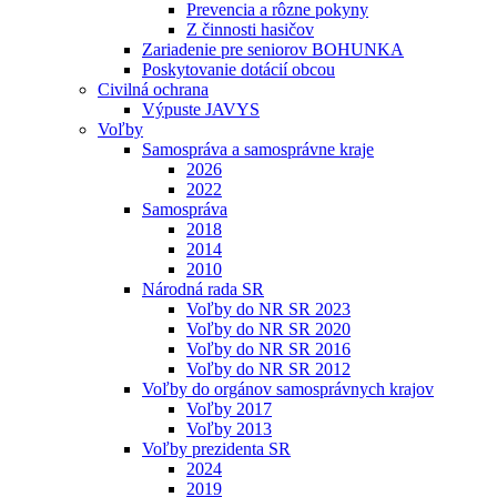
Prevencia a rôzne pokyny
Z činnosti hasičov
Zariadenie pre seniorov BOHUNKA
Poskytovanie dotácií obcou
Civilná ochrana
Výpuste JAVYS
Voľby
Samospráva a samosprávne kraje
2026
2022
Samospráva
2018
2014
2010
Národná rada SR
Voľby do NR SR 2023
Voľby do NR SR 2020
Voľby do NR SR 2016
Voľby do NR SR 2012
Voľby do orgánov samosprávnych krajov
Voľby 2017
Voľby 2013
Voľby prezidenta SR
2024
2019