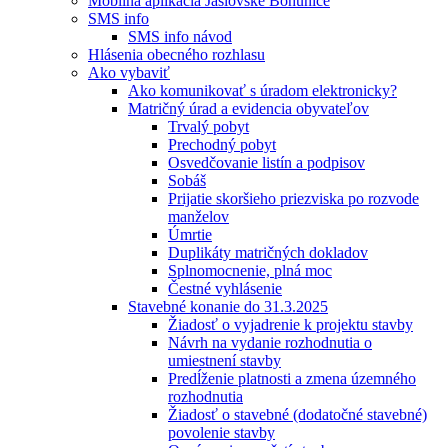
Mobilná aplikácia Jaslovské Bohunice
SMS info
SMS info návod
Hlásenia obecného rozhlasu
Ako vybaviť
Ako komunikovať s úradom elektronicky?
Matričný úrad a evidencia obyvateľov
Trvalý pobyt
Prechodný pobyt
Osvedčovanie listín a podpisov
Sobáš
Prijatie skoršieho priezviska po rozvode
manželov
Úmrtie
Duplikáty matričných dokladov
Splnomocnenie, plná moc
Čestné vyhlásenie
Stavebné konanie do 31.3.2025
Žiadosť o vyjadrenie k projektu stavby
Návrh na vydanie rozhodnutia o
umiestnení stavby
Predĺženie platnosti a zmena územného
rozhodnutia
Žiadosť o stavebné (dodatočné stavebné)
povolenie stavby