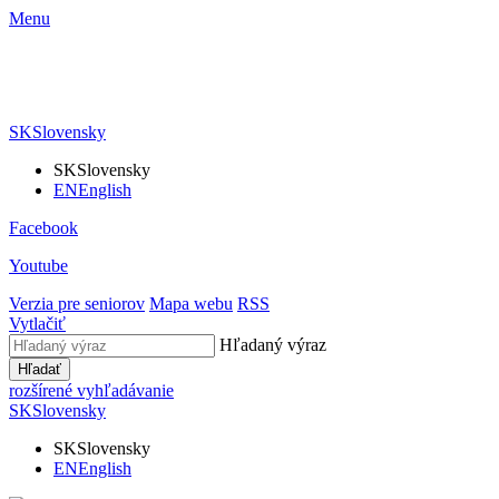
Menu
SK
Slovensky
SK
Slovensky
EN
English
Facebook
Youtube
Verzia pre seniorov
Mapa webu
RSS
Vytlačiť
Hľadaný výraz
Hľadať
rozšírené vyhľadávanie
SK
Slovensky
SK
Slovensky
EN
English