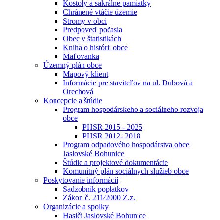
Kostoly a sakrálne pamiatky
Chránené vtáčie územie
Stromy v obci
Predpoveď počasia
Obec v štatistikách
Kniha o histórii obce
Maľovanka
Územný plán obce
Mapový klient
Informácie pre staviteľov na ul. Dubová a
Orechová
Koncepcie a štúdie
Program hospodárskeho a sociálneho rozvoja
obce
PHSR 2015 - 2025
PHSR 2012- 2018
Program odpadového hospodárstva obce
Jaslovské Bohunice
Štúdie a projektové dokumentácie
Komunitný plán sociálnych služieb obce
Poskytovanie informácií
Sadzobník poplatkov
Zákon č. 211⁄2000 Z.z.
Organizácie a spolky
Hasiči Jaslovské Bohunice