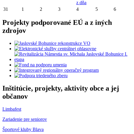
z dňa
31
1
2
3
4
5
6
Projekty podporované EÚ a z iných
zdrojov
Inštitúcie, projekty, aktivity obce a jej
občanov
Limbafest
Zariadenie pre seniorov
Športové kluby Blava