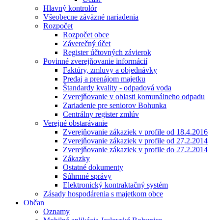
Hlavný kontrolór
Všeobecne záväzné nariadenia
Rozpočet
Rozpočet obce
Záverečný účet
Register účtovných závierok
Povinné zverejňovanie informácií
Faktúry, zmluvy a objednávky
Predaj a prenájom majetku
Štandardy kvality - odpadová voda
Zverejňovanie v oblasti komunálneho odpadu
Zariadenie pre seniorov Bohunka
Centrálny register zmlúv
Verejné obstarávanie
Zverejňovanie zákaziek v profile od 18.4.2016
Zverejňovanie zákaziek v profile od 27.2.2014
Zverejňovanie zákaziek v profile do 27.2.2014
Zákazky
Ostatné dokumenty
Súhrnné správy
Elektronický kontraktačný systém
Zásady hospodárenia s majetkom obce
Občan
Oznamy