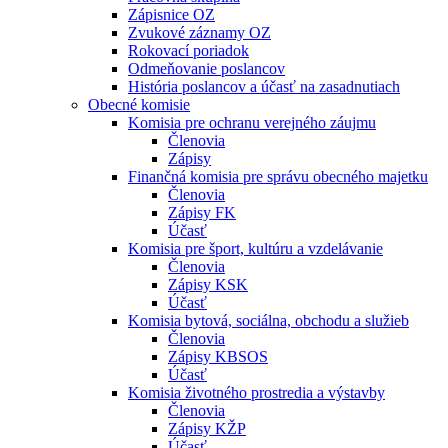
Zápisnice OZ
Zvukové záznamy OZ
Rokovací poriadok
Odmeňovanie poslancov
História poslancov a účasť na zasadnutiach
Obecné komisie
Komisia pre ochranu verejného záujmu
Členovia
Zápisy
Finančná komisia pre správu obecného majetku
Členovia
Zápisy FK
Účasť
Komisia pre šport, kultúru a vzdelávanie
Členovia
Zápisy KSK
Účasť
Komisia bytová, sociálna, obchodu a služieb
Členovia
Zápisy KBSOS
Účasť
Komisia životného prostredia a výstavby
Členovia
Zápisy KŽP
Účasť