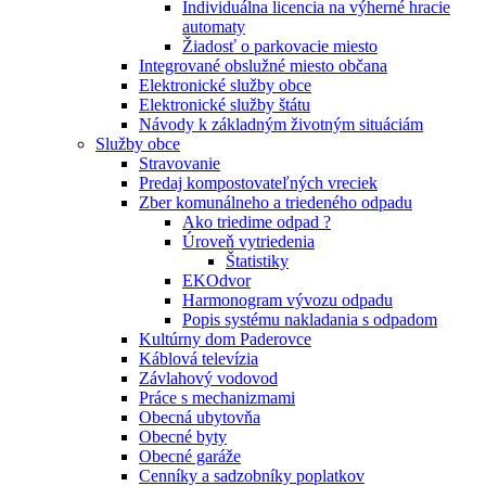
Individuálna licencia na výherné hracie
automaty
Žiadosť o parkovacie miesto
Integrované obslužné miesto občana
Elektronické služby obce
Elektronické služby štátu
Návody k základným životným situáciám
Služby obce
Stravovanie
Predaj kompostovateľných vreciek
Zber komunálneho a triedeného odpadu
Ako triedime odpad ?
Úroveň vytriedenia
Štatistiky
EKOdvor
Harmonogram vývozu odpadu
Popis systému nakladania s odpadom
Kultúrny dom Paderovce
Káblová televízia
Závlahový vodovod
Práce s mechanizmami
Obecná ubytovňa
Obecné byty
Obecné garáže
Cenníky a sadzobníky poplatkov