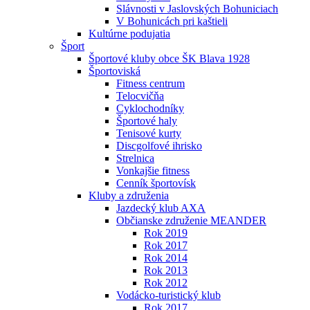
Slávnosti v Jaslovských Bohuniciach
V Bohunicách pri kaštieli
Kultúrne podujatia
Šport
Športové kluby obce ŠK Blava 1928
Športoviská
Fitness centrum
Telocvičňa
Cyklochodníky
Športové haly
Tenisové kurty
Discgolfové ihrisko
Strelnica
Vonkajšie fitness
Cenník športovísk
Kluby a združenia
Jazdecký klub AXA
Občianske združenie MEANDER
Rok 2019
Rok 2017
Rok 2014
Rok 2013
Rok 2012
Vodácko-turistický klub
Rok 2017