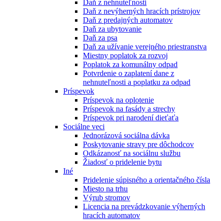
Daň z nehnuteľnosti
Daň z nevýherných hracích prístrojov
Daň z predajných automatov
Daň za ubytovanie
Daň za psa
Daň za užívanie verejného priestranstva
Miestny poplatok za rozvoj
Poplatok za komunálny odpad
Potvrdenie o zaplatení dane z
nehnuteľnosti a poplatku za odpad
Príspevok
Príspevok na oplotenie
Príspevok na fasády a strechy
Príspevok pri narodení dieťaťa
Sociálne veci
Jednorázová sociálna dávka
Poskytovanie stravy pre dôchodcov
Odkázanosť na sociálnu službu
Žiadosť o pridelenie bytu
Iné
Pridelenie súpisného a orientačného čísla
Miesto na trhu
Výrub stromov
Licencia na prevádzkovanie výherných
hracích automatov