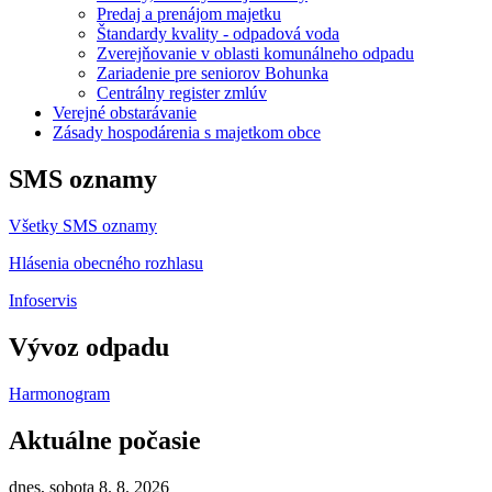
Predaj a prenájom majetku
Štandardy kvality - odpadová voda
Zverejňovanie v oblasti komunálneho odpadu
Zariadenie pre seniorov Bohunka
Centrálny register zmlúv
Verejné obstarávanie
Zásady hospodárenia s majetkom obce
SMS oznamy
Všetky SMS oznamy
Hlásenia obecného rozhlasu
Infoservis
Vývoz odpadu
Harmonogram
Aktuálne počasie
dnes, sobota 8. 8. 2026