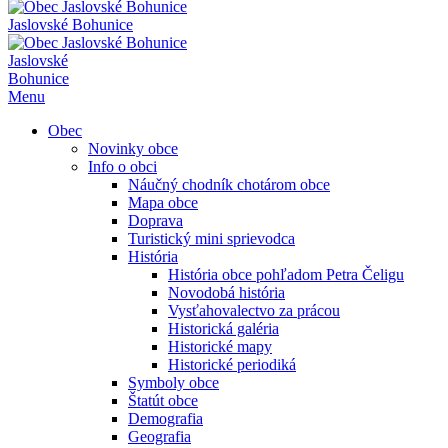
Jaslovské Bohunice
Jaslovské
Bohunice
Menu
Obec
Novinky obce
Info o obci
Náučný chodník chotárom obce
Mapa obce
Doprava
Turistický mini sprievodca
História
História obce pohľadom Petra Čeligu
Novodobá história
Vysťahovalectvo za prácou
Historická galéria
Historické mapy
Historické periodiká
Symboly obce
Štatút obce
Demografia
Geografia