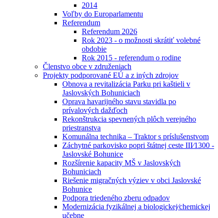
2014
Voľby do Europarlamentu
Referendum
Referendum 2026
Rok 2023 - o možnosti skrátiť volebné
obdobie
Rok 2015 - referendum o rodine
Členstvo obce v združeniach
Projekty podporované EÚ a z iných zdrojov
Obnova a revitalizácia Parku pri kaštieli v
Jaslovských Bohuniciach
Oprava havarijného stavu stavidla po
prívalových dažďoch
Rekonštrukcia spevnených plôch verejného
priestranstva
Komunálna technika – Traktor s príslušenstvom
Záchytné parkovisko popri štátnej ceste III⁄1300 -
Jaslovské Bohunice
Rozšírenie kapacity MŠ v Jaslovských
Bohuniciach
Riešenie migračných výziev v obci Jaslovské
Bohunice
Podpora triedeného zberu odpadov
Modernizácia fyzikálnej a biologickej⁄chemickej
učebne