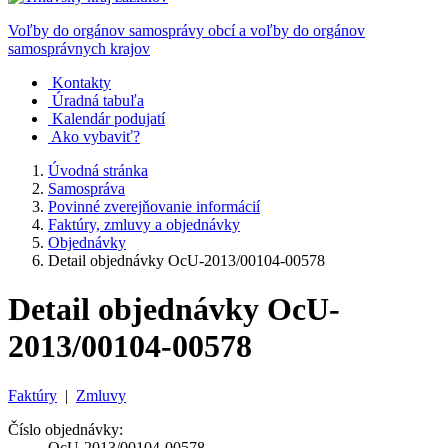
Voľby do orgánov samosprávy obcí a voľby do orgánov
samosprávnych krajov
Kontakty
Úradná tabuľa
Kalendár podujatí
Ako vybaviť?
Úvodná stránka
Samospráva
Povinné zverejňovanie informácií
Faktúry, zmluvy a objednávky
Objednávky
Detail objednávky OcU-2013/00104-00578
Detail objednávky OcU-
2013/00104-00578
Faktúry
|
Zmluvy
Číslo objednávky:
OcU-2013/00104-00578