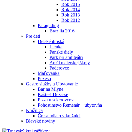
Rok 2015
Rok 2014
Rok 2013
Rok 2012
Paragliding
Brazília 2016
Pre deti
Detské ihriská
Lienka
Panské diely
Park pri amfiteátri
Areál materskej školy
Paderovce
Maľovanka
Pexeso
Gastro služby a Ubytovanie
Bar na Mlyne
Kaštieľ Dezasse
Pizza u sekerovcov
Pohostinstvo Remenár + ubytovňa
Knižnica
Čo sa udialo v knižnici
Blavské noviny