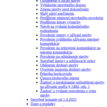
Oznámenie o začatí stavby
Vyhlásenie stavebného dozora
Zmena stavby pred dokončením
Malý zdroj znečistenia
Predĺženie platnosti stavebného povolenia
Predĺženie lehoty výstavby
Návrh na vydanie kolaudačného
rozhodnutia
Povolenie zmeny v užívaní stavby
Povolenie zvláštneho užívania miestnej
komunikácie
Povolenie na pripojenie komunikácie na
miestnu komunikáciu
Povolenie na odstránenie stavby
Stavebné úpravy a udržiavacie práce
Ohlásenie drobnej stavby
Overenie pasportu drobnej stavby
Prípojka horúcovodu
Úprava hrobového miesta
Žiadosť o preskúmanie spôsobilosti stavby
na užívanie podľa § 140d, ods. 1
Žiadosť o vydanie potvrdenia o veku
stavby
Stavebné konanie od 1.4.2025
Dane a poplatky